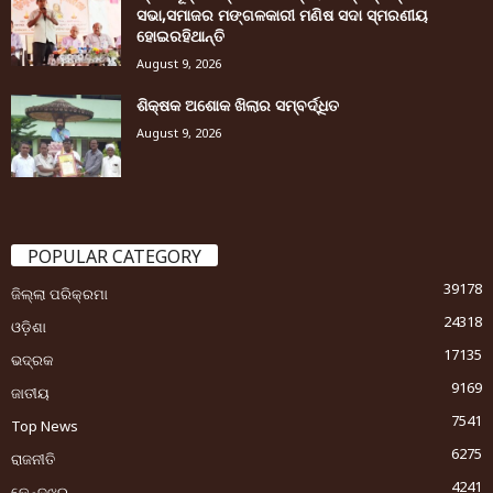
ସଭା,ସମାଜର ମଙ୍ଗଳକାରୀ ମଣିଷ ସଦା ସ୍ମରଣୀୟ
ହୋଇରହିଥାନ୍ତି
August 9, 2026
ଶିକ୍ଷକ ଅଶୋକ ଖିଲାର ସମ୍ବର୍ଦ୍ଧିତ
August 9, 2026
POPULAR CATEGORY
39178
ଜିଲ୍ଲା ପରିକ୍ରମା
24318
ଓଡ଼ିଶା
17135
ଭଦ୍ରକ
9169
ଜାତୀୟ
7541
Top News
6275
ରାଜନୀତି
4241
କେନ୍ଦୁଝର