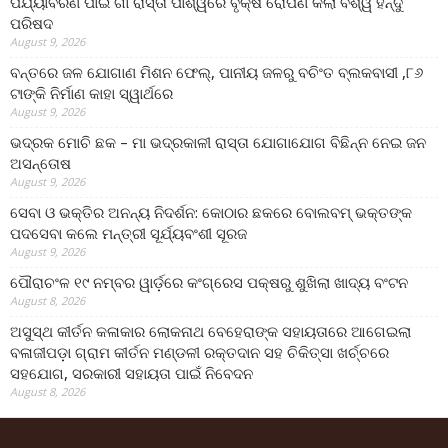
ପର୍ଯ୍ୟାବରଣ ପାଇଁ ଗାଁ ରାସ୍ତା ପାର୍ଶ୍ୱରେ ବୃକ୍ଷ ରୋପଣ କଲା ବିଶ୍ୱ ହିନ୍ଦୁ
ପରିଷଦ
August 9, 2026
ବନ୍ତରେ ଜଳ ଯୋଗାଣ ମିଶନ ଫେଲ୍‌, ପାନୀୟ ଜଳରୁ ବଚିଂତ ବ୍ଲକବାସୀ ,୮୬
ଟାଙ୍କି ନିର୍ମାଣ କାହା ସ୍ୱାର୍ଥରେ
August 9, 2026
ଭଦ୍ରକ ମୋଚି ଛକ – ମା ଭଦ୍ରକାଳୀ ରାସ୍ତା ଯୋଗାଯୋଗ ବିଛିନ୍ନ ନେଇ ଜନ
ଅସନ୍ତୋଷ
August 9, 2026
ସେବା ଓ ଭକ୍ତିର ଅନନ୍ୟ ନିଦର୍ଶନ: କୋଠାର ଛକରେ ବୋଲବମ୍ ଭକ୍ତଙ୍କ
ପଦସେବା କଲେ ମନ୍ତ୍ରୀ ସୂର୍ଯ୍ୟବଂଶୀ ସୂରଜ
August 9, 2026
ପୌରାଚଂଳ ୧୯ ନମ୍ବର ୱାର୍ଡ଼ରେ କଂଗ୍ରେସ ପକ୍ଷରୁ ଶୁଖିଲା ଖାଦ୍ୟ ବଂଟନ
August 8, 2026
ଅସୁସ୍ଥ କୀର୍ତନ କଳାକାର ଲୋକନାଥ ବେହେରାଙ୍କ ସହାୟତାରେ ଆଗେଇଲା
ବଳାଜୀପଡ଼ା ଗ୍ରାମ କୀର୍ତନ ମଣ୍ଡଳୀ ରକ୍ତଦାନ ସହ ଚିକିତ୍ସା ଖର୍ଚ୍ଚରେ
ସହଯୋଗ, ସରକାରୀ ସହାୟତା ପାଇଁ ନିବେଦନ
August 8, 2026