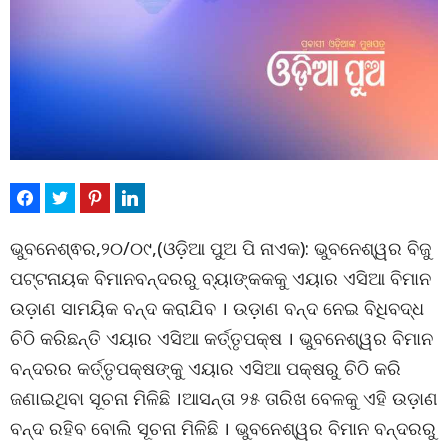
ଭୁବନେଶ୍ଵର,୨୦/୦୯,(ଓଡ଼ିଆ ପୁଅ ପି ନାଏକ): ଭୁବନେଶ୍ୱର ବିଜୁ
ପଟ୍ଟନାୟକ ବିମାନବନ୍ଦରରୁ ବ୍ୟାଙ୍କକକୁ ଏୟାର ଏସିଆ ବିମାନ
ଉଡ଼ାଣ ସାମୟିକ ବନ୍ଦ କରାଯିବ । ଉଡ଼ାଣ ବନ୍ଦ ନେଇ ବିଧିବଦ୍ଧ
ଚିଠି କରିଛନ୍ତି ଏୟାର ଏସିଆ କର୍ତ୍ତୃପକ୍ଷ । ଭୁବନେଶ୍ୱର ବିମାନ
ବନ୍ଦରର କର୍ତ୍ତୃପକ୍ଷଙ୍କୁ ଏୟାର ଏସିଆ ପକ୍ଷରୁ ଚିଠି କରି
ଜଣାଇଥିବା ସୂଚନା ମିଳିଛି ।ଆସନ୍ତା ୨୫ ତାରିଖ ବେଳକୁ ଏହି ଉଡ଼ାଣ
ବନ୍ଦ ରହିବ ବୋଲି ସୂଚନା ମିଳିଛି । ଭୁବନେଶ୍ୱର ବିମାନ ବନ୍ଦରରୁ