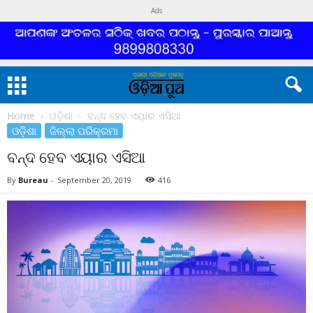
Ads
Home
ଓଡ଼ିଶା
ବନ୍ଦ ହେବ ଏୟାର ଏସିଆ
ଓଡ଼ିଶା
ଜିଲ୍ଲା ପରିକ୍ରମା
ବନ୍ଦ ହେବ ଏୟାର ଏସିଆ
By
Bureau
-
September 20, 2019
416