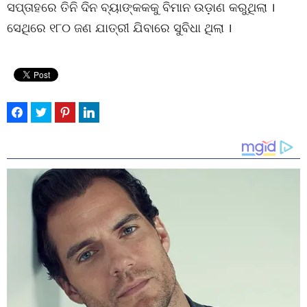
ସପ୍ତାହରେ ତିନି ଦିନ ବ୍ୟାଙ୍କକକୁ ବିମାନ ଉଡ଼ାଣ କରୁଥିଲା ।
ସେଥିରେ ୧୮୦ ଜଣ ଯାତ୍ରୀ ଯିବାରେ ସୁବିଧା ଥିଲା ।