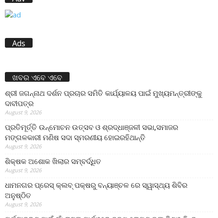
Ads
ଖବର ଏବେ ଏବେ
ଶ୍ରୀ ଜଗନ୍ନାଥ ଦର୍ଶନ ପ୍ରଚାର ସମିତି କାର୍ଯ୍ୟାଳୟ ପାଇଁ ମୁଖ୍ୟମନ୍ତ୍ରୀଙ୍କୁ
ଦାବୀପତ୍ର
August 9, 2026
ପ୍ରତିମୂର୍ତ୍ତି ଉନ୍ମୋଚନ ଉତ୍ସବ ଓ ଶ୍ରଦ୍ଧାଞ୍ଜଳୀ ସଭା,ସମାଜର
ମଙ୍ଗଳକାରୀ ମଣିଷ ସଦା ସ୍ମରଣୀୟ ହୋଇରହିଥାନ୍ତି
August 9, 2026
ଶିକ୍ଷକ ଅଶୋକ ଖିଲାର ସମ୍ବର୍ଦ୍ଧିତ
August 9, 2026
ଧାମନଗର ପ୍ରେସ୍ କ୍ଲବ୍ ପକ୍ଷରୁ ବନ୍ୟାଞ୍ଚଳ ରେ ସ୍ୱାସ୍ଥ୍ୟ ଶିବିର
ଅନୁଷ୍ଠିତ
August 9, 2026