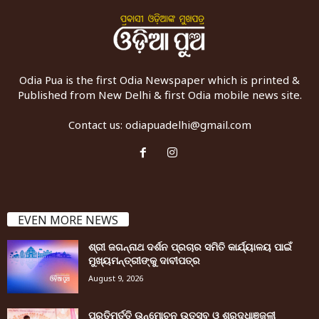
Odia Pua is the first Odia Newspaper which is printed &
Published from New Delhi & first Odia mobile news site.
Contact us:
odiapuadelhi@gmail.com
EVEN MORE NEWS
ଶ୍ରୀ ଜଗନ୍ନାଥ ଦର୍ଶନ ପ୍ରଚାର ସମିତି କାର୍ଯ୍ୟାଳୟ ପାଇଁ
ମୁଖ୍ୟମନ୍ତ୍ରୀଙ୍କୁ ଦାବୀପତ୍ର
August 9, 2026
ପ୍ରତିମୂର୍ତ୍ତି ଉନ୍ମୋଚନ ଉତ୍ସବ ଓ ଶ୍ରଦ୍ଧାଞ୍ଜଳୀ