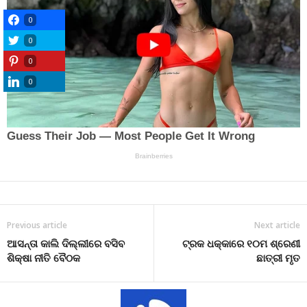
0
0
0
0
Previous article
Next article
ଆସନ୍ତା କାଲି ଦିଲ୍ଲୀରେ ବସିବ
ଟ୍ରକ ଧକ୍କାରେ ୧୦ମ ଶ୍ରେଣୀ
ଶିକ୍ଷା ନୀତି ବୈଠକ
ଛାତ୍ରୀ ମୃତ