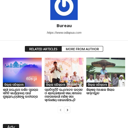
Bureau
https://www.odiapua.com
RELATED ARTICLES
MORE FROM AUTHOR
ଜିଲ୍ଲା ପରିକ୍ରମା
ଜିଲ୍ଲା ପରିକ୍ରମା
ଜିଲ୍ଲା ପରିକ୍ରମା
ପ୍ରତିମୂର୍ତ୍ତି ଉନ୍ମୋଚନ ଉତ୍ସବ
ଶିକ୍ଷକ ଅଶୋକ ଖିଲାର
ଶ୍ରୀ ଜଗନ୍ନାଥ ଦର୍ଶନ ପ୍ରଚାର
ଓ ଶ୍ରଦ୍ଧାଞ୍ଜଳୀ ସଭା,ସମାଜର
ସମ୍ବର୍ଦ୍ଧିତ
ସମିତି କାର୍ଯ୍ୟାଳୟ ପାଇଁ
ମଙ୍ଗଳକାରୀ ମଣିଷ ସଦା
ମୁଖ୍ୟମନ୍ତ୍ରୀଙ୍କୁ ଦାବୀପତ୍ର
ସ୍ମରଣୀୟ ହୋଇରହିଥାନ୍ତି
Adv