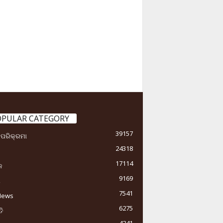
OPULAR CATEGORY
39157
ା ପରିକ୍ରମା
24318
17114
କ
9169
ୟ
7541
News
6275
ି
4241