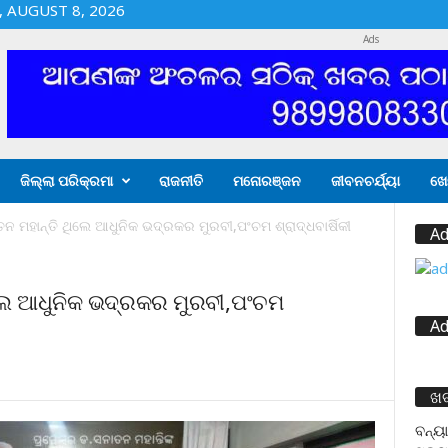
 AUGUST 8, 2026
Ads
ଜିଲ୍ଲା ପରିକ୍ରମା
ରାଜନୀତି
ମନୋରଞ୍ଜନ
ଜୀବନଚର୍ଯ୍ୟା
ଖେ
 ମହାନ୍ତି ଥିଲେ ଆଧୁନିକ ଭଦ୍ରକର ମୁରବୀ,ପଂଚମ ଶ୍ରାଦ୍ଧବାର୍ଷିକୀ
Ad
ଲେ ଆଧୁନିକ ଭଦ୍ରକର ମୁରବୀ,ପଂଚମ
Ad
ଖ
ବନ୍ୟା