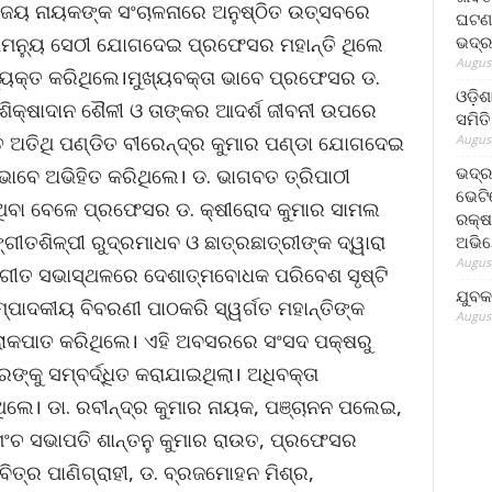
ି ଅଜୟ ନାୟକଙ୍କ ସଂଚାଳନାରେ ଅନୁଷ୍ଠିତ ଉତ୍ସବରେ
ଘଟଣା
ଭଦ୍ର
ଭିମନ୍ୟୁ ସେଠୀ ଯୋଗଦେଇ ପ୍ରଫେସର ମହାନ୍ତି ଥିଲେ
August
ୟକ୍ତ କରିଥିଲେ।ମୁଖ୍ୟବକ୍ତା ଭାବେ ପ୍ରଫେସର ଡ.
ଓଡ଼ିଶ
କ ଶିକ୍ଷାଦାନ ଶୈଳୀ ଓ ତାଙ୍କର ଆଦର୍ଶ ଜୀବନୀ ଉପରେ
ସମିତି
ତ ଅତିଥି ପଣ୍ଡିତ ବୀରେନ୍ଦ୍ର କୁମାର ପଣ୍ଡା ଯୋଗଦେଇ
August
ଭଦ୍ର
 ଭାବେ ଅଭିହିତ କରିଥିଲେ। ଡ. ଭାଗବତ ତ୍ରିପାଠୀ
ଭେଟି
ରିଥିବା ବେଳେ ପ୍ରଫେସର ଡ. କ୍ଷୀରୋଦ କୁମାର ସାମଲ
ରକ୍ଷ
ଗୀତଶିଳ୍ପୀ ରୁଦ୍ରମାଧବ ଓ ଛାତ୍ରଛାତ୍ରୀଙ୍କ ଦ୍ୱାରା
ଅଭି
August
୍ଗୀତ ସଭାସ୍ଥଳରେ ଦେଶାତ୍ମବୋଧକ ପରିବେଶ ସୃଷ୍ଟି
ଯୁବକ
ସମ୍ପାଦକୀୟ ବିବରଣୀ ପାଠକରି ସ୍ୱର୍ଗତ ମହାନ୍ତିଙ୍କ
August
ୋକପାତ କରିଥିଲେ। ଏହି ଅବସରରେ ସଂସଦ ପକ୍ଷରୁ
ରଙ୍କୁ ସମ୍ବର୍ଦ୍ଧିତ କରାଯାଇଥିଲା। ଅଧିବକ୍ତା
ଲେ। ଡା. ରବୀନ୍ଦ୍ର କୁମାର ନାୟକ, ପଞ୍ଚାନନ ପଲେଇ,
ର ମଂଚ ସଭାପତି ଶାନ୍ତନୁ କୁମାର ରାଉତ, ପ୍ରଫେସର
ିତ୍ର ପାଣିଗ୍ରାହୀ, ଡ. ବ୍ରଜମୋହନ ମିଶ୍ର,