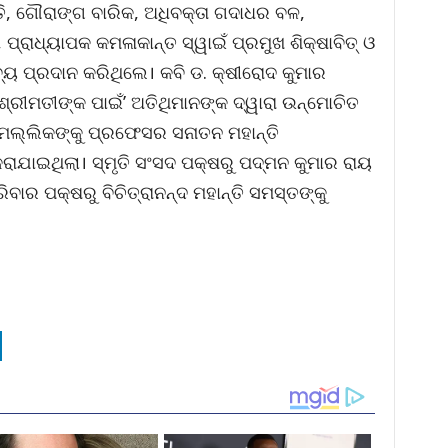
୍ତି, ଗୌରାଙ୍ଗ ବାରିକ, ଅଧିବକ୍ତା ଗଦାଧର ବଳ,
 ପ୍ରାଧ୍ୟାପକ କମଳାକାନ୍ତ ସ୍ୱାଇଁ ପ୍ରମୁଖ ଶିକ୍ଷାବିତ୍ ଓ
ବ୍ୟ ପ୍ରଦାନ କରିଥିଲେ। କବି ଡ. କ୍ଷୀରୋଦ କୁମାର
୍ରୀମତୀଙ୍କ ପାଇଁ’ ଅତିଥିମାନଙ୍କ ଦ୍ୱାରା ଉନ୍ମୋଚିତ
 ମଲ୍ଲିକଙ୍କୁ ପ୍ରଫେସର ସନାତନ ମହାନ୍ତି
କରାଯାଇଥିଲା। ସ୍ମୃତି ସଂସଦ ପକ୍ଷରୁ ପଦ୍ମନ କୁମାର ରାୟ
ବାର ପକ୍ଷରୁ ବିଚିତ୍ରାନନ୍ଦ ମହାନ୍ତି ସମସ୍ତଙ୍କୁ