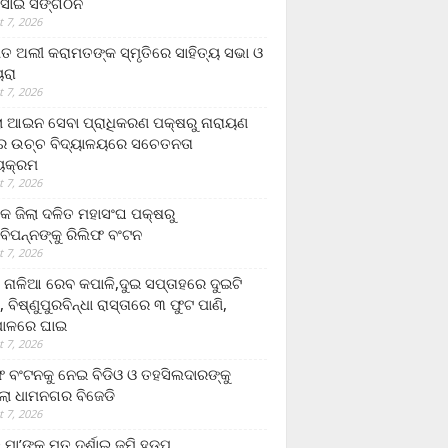
ସାଇ ସଙ୍ଗଠନ
 7, 2026
ତ ଅଲୀ କରାମତଙ୍କ ସ୍ମୃତିରେ ସାହିତ୍ୟ ସଭା ଓ
ୟରା
 7, 2026
ଲା ଆଇନ ସେବା ପ୍ରାଧିକରଣ ପକ୍ଷରୁ ନାରାୟଣ
୍ର ଉଚ୍ଚ ବିଦ୍ୟାଳୟରେ ସଚେତନତା
୍ୟକ୍ରମ
 7, 2026
କ ଜିଲା ଦଳିତ ମହାସଂଘ ପକ୍ଷରୁ
ାବିପନ୍ନଙ୍କୁ ରିଲିଫ ବଂଟନ
 7, 2026
ା ନାଳିଆ ରେବ କପାଳି,ଦୁଇ ସପ୍ତାହରେ ଦୁଇଟି
, ବିଷ୍ଣୁପୁରବିନ୍ଧା ରାସ୍ତାରେ ୩ ଫୁଟ ପାଣି,
ାଳରେ ଘାଇ
 7, 2026
ଫ ବଂଟନକୁ ନେଇ ବିଡିଓ ଓ ତହସିଲଦାରଙ୍କୁ
ଲା ଧାମନଗର ବିଜେଡି
 7, 2026
 ମା’ଙ୍କୁ ମୃତ ଦର୍ଶାଇ ଜମି ହଡ଼ପ