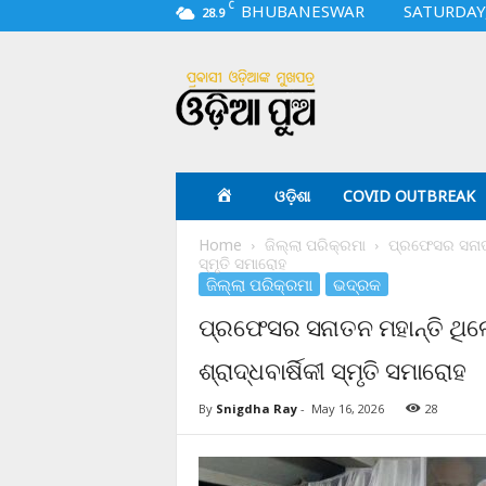
C
BHUBANESWAR
SATURDAY,
28.9
O
d
i
a
p
u
a
ଓଡ଼ିଶା
COVID OUTBREAK
.
c
Home
ଜିଲ୍ଲା ପରିକ୍ରମା
ପ୍ରଫେସର ସନାତନ
o
ସ୍ମୃତି ସମାରୋହ
m
ଜିଲ୍ଲା ପରିକ୍ରମା
ଭଦ୍ରକ
ପ୍ରଫେସର ସନାତନ ମହାନ୍ତି ଥି
ଶ୍ରାଦ୍ଧବାର୍ଷିକୀ ସ୍ମୃତି ସମାରୋହ
By
Snigdha Ray
-
May 16, 2026
28