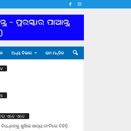
ଳ
ଅନ୍ୟ ବିଭାଗ
ରାମ ମନ୍ଦିର
v
s
ବର ଏବେ ଏବେ
 ବିପନ୍ନଙ୍କୁ ଶୁଖିଲା ଖାଦ୍ୟ ବାଂଟିଲେ ତିହିଡି଼