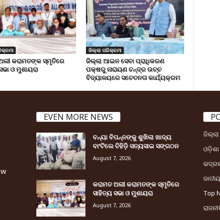
ିକ୍ରମା
ଜିଲ୍ଲା ପରିକ୍ରମା
ଅଲୀ କରାମତଙ୍କ ସ୍ମୃତିରେ
ଜିଲ୍ଲା ଆଇନ ସେବା ପ୍ରାଧିକରଣ
 ସଭା ଓ ମୁଶାୟରା
ପକ୍ଷରୁ ନାରାୟଣ ଚନ୍ଦ୍ର ଉଚ୍ଚ
ବିଦ୍ୟାଳୟରେ ସଚେତନତା କାର୍ଯ୍ୟକ୍ରମ
EVEN MORE NEWS
P
ଜିଲ୍ଲ
ବନ୍ୟା ବିପନ୍ନଙ୍କୁ ଶୁଖିଲା ଖାଦ୍ୟ
ବାଂଟିଲେ ତିହିଡି଼ ସତ୍ୟସାଇ ସଙ୍ଗଠନ
ଓଡ଼ିଶା
August 7, 2026
ଭଦ୍ର
ew
ଜାତୀ
କରାମତ ଅଲୀ କରାମତଙ୍କ ସ୍ମୃତିରେ
ସାହିତ୍ୟ ସଭା ଓ ମୁଶାୟରା
Top 
August 7, 2026
ରାଜନୀତ