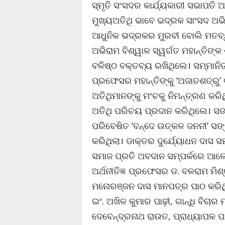
ସ୍ମୃତି ସଂସଦର କାର୍ଯ୍ୟକାରୀ ସଭାପତ
ମୁଖ୍ୟଅତିଥି ଭାବେ ଭଦ୍ରକ ସାଂସଦ ଅ
ଆଧୁନିକ ଭଦ୍ରକର ମୁରବୀ ବୋଲି ମତବ୍
ଅଭିରାମ ବିଶ୍ୱାଳ ସ୍ୱର୍ଗତ ମହାନ୍ତିଙ୍
ବଳିଷ୍ଠ ବକ୍ତବ୍ୟ ରଖିଥିଲେ। ସମ୍ମାନି
ପ୍ରଫେସର ମହାନ୍ତିଙ୍କୁ ‘ଅଜାତଶତ୍ରୁ’
ଅତିଥିମାନଙ୍କୁ ମଂଚକୁ ନିମନ୍ତ୍ରଣ କ
ଅତିଥି ପରିଚୟ ପ୍ରଦାନ କରିଥିଲେ। ସଙ୍
ପରିବେଷିତ ‘ବନ୍ଦେ ଉତ୍କଳ ଜନନୀ’ ସଙ
କରିଥିଲା। ଡାକ୍ତର ଦୁର୍ଯ୍ୟୋଧନ ଦାସ 
ସମାଜ ପ୍ରତି ଅବଦାନ ସମ୍ପର୍କରେ ଆଲ
ଅର୍ଥନୀତିଜ୍ଞ ପ୍ରଫେସର ଡ. ବଳରାମ ମିଶ୍
ମନୋରଞ୍ଜନ ଦାସ ମାନପତ୍ର ପାଠ କରିଥି
ଇଂ. ଅଖିଳ କୁମାର ପାଢ଼ୀ, ଗାନ୍ଧି ବିଚା
ଦେବେନ୍ଦ୍ରନାଥ ରାଉତ, ପ୍ରାଧ୍ୟାପକ ପବ