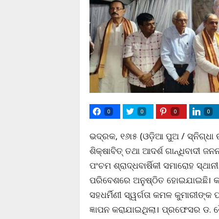
0
0
0
0
ଭଦ୍ରକ, ୧୬ା୫ (ଓଡ଼ିଆ ପୁଅ / ସ୍ନିଗ୍ଧ
ଶିକ୍ଷାବିତ୍ ତଥା ଆଦର୍ଶ ଗାନ୍ଧିବାଦୀ 
ପଂଚମ ଶ୍ରାଦ୍ଧବାର୍ଷିକୀ ସମାରୋହ ସ୍ଥା
ପରିବେଶରେ ଅନୁଷ୍ଠିତ ହୋଇଯାଇଛି। କାର
ସହଧର୍ମିଣୀ ସ୍ୱର୍ଗତା କମଳ କୁମାରୀଙ୍କ ପ
ଜ୍ଞାପନ କରାଯାଇଥିଲା। ପ୍ରଫେସର ଡ. 