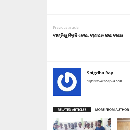
Previous article
ଟାଙ୍କିରୁ ମିଳୁନି ତେଲ, ବ୍ୟାପକ କଳା ବଜାର
Snigdha Ray
https://www.odiapua.com
RELATED ARTICLES
MORE FROM AUTHOR