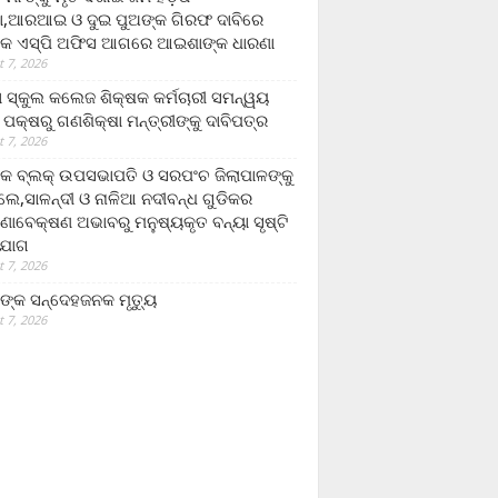
,ଆରଆଇ ଓ ଦୁଇ ପୁଅଙ୍କ ଗିରଫ ଦାବିରେ
କ ଏସ୍‌ପି ଅଫିସ ଆଗରେ ଆଇଶାଙ୍କ ଧାରଣା
 7, 2026
ା ସ୍କୁଲ କଲେଜ ଶିକ୍ଷକ କର୍ମଚାରୀ ସମନ୍ୱୟ
 ପକ୍ଷରୁ ଗଣଶିକ୍ଷା ମନ୍ତ୍ରୀଙ୍କୁ ଦାବିପତ୍ର
 7, 2026
କ ବ୍ଲକ୍ ଉପସଭାପତି ଓ ସରପଂଚ ଜିଲାପାଳଙ୍କୁ
ଲେ,ସାଳନ୍ଦୀ ଓ ନାଳିଆ ନଦୀବନ୍ଧ ଗୁଡିକର
ଣାବେକ୍ଷଣ ଅଭାବରୁ ମନୁଷ୍ୟକୃତ ବନ୍ୟା ସୃଷ୍ଟି
ଯୋଗ
 7, 2026
ଙ୍କ ସନ୍ଦେହଜନକ ମୃତ୍ୟୁ
 7, 2026