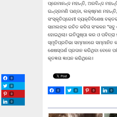
ପ୍ରେମାନନ୍ଦ ମହାନ୍ତି, ଅରବିନ୍ଦ ମହାନ
ଇନ୍ଦ୍ରମଣି ପଣ୍ଡା, ଲକ୍ଷ୍ମଣ ମହାନ୍ତି,
ସଂସ୍କୃତିପ୍ରେମୀ ବ୍ୟକ୍ତିବିଶେଷ ବକ୍ତ
ସାମଲଙ୍କ ରଚିତ କବିତା ସଂକଳନ “ସବୁ ଶ
ହୋଇଥିଲା। ଇତିପୁଷ୍ପା କର ଓ ପବିତ୍ରା
ସ୍ମୃତିପ୍ରତିଭା ସମ୍ମାନରେ ସମ୍ମାନିତ 
ଶେଷସ୍ପର୍ଶ ପ୍ରଦାନ କରିଥିବା ବେଳେ ପରି
କୃତଜ୍ଞତା ଜ୍ଞାପନ କରିଥିଲେ।
0
0
0
0
0
0
0
0