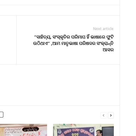
Next article
“ସାହିତ୍ୟ, ସଂସ୍କୃତିର ପରିମାପ ହିଁ ଭାଷାରେ ଫୁଟି
ଉଠିଥାଏ” ,ଆମ ମାତୃଭାଷା ପରିଷଦର ସଂକ୍ରାନ୍ତି
ଆସର