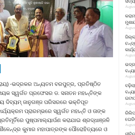
ସତ୍ୟ
August
କରାମ
ମୁଶା
August
ଜିଲ୍
ଚନ୍ଦ
କାର୍ଯ
August
ଭଦ୍ର
ବନ୍ୟ
August
ା ରାୟ) -ଭଦ୍ରକର ଅନ୍ୟତମ ବରପୁତ୍ର, ପ୍ରତିଷ୍ଠିତ
ବଢ଼ିଲ
ବନ୍ୟା
ଜନନାୟକ ସ୍ୱର୍ଗତ ପ୍ରଫେସର ଡ. ସନାତନ ମହାନ୍ତିଙ୍କ
ଇଟାପ
ନୀୟ ଦିବ୍ୟମ୍ ଜାନୁଗଞ୍ଜ ପରିସରରେ ଭକ୍ତିପୂତ
August
୍ଯ୍ୟକ୍ରମ ପ୍ରାରମ୍ଭରେ ସ୍ୱର୍ଗତ ମହାନ୍ତି ଓ ତାଙ୍କ
ରିଲି
ଘେରି
୍ରତିମୂର୍ତିରେ ପୁଷ୍ପମାଲ୍ୟାର୍ପଣ କରାଯାଇ ଶ୍ରଦ୍ଧାଞ୍ଜଳି
August
ଶୈଳେନ୍ଦ୍ର କୁମାର ମହାପାତ୍ରଙ୍କ ପୌରୋହିତ୍ୟରେ ଓ
ଜୀବିତ