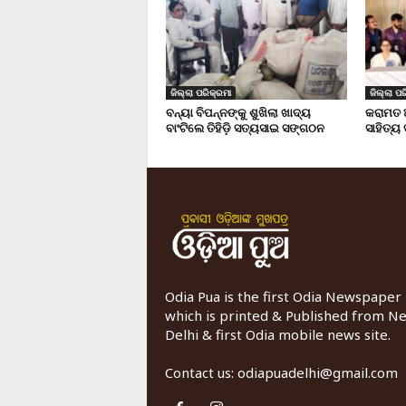
ଜିଲ୍ଲା ପରିକ୍ରମା
ଜିଲ୍ଲା ପର
ବନ୍ୟା ବିପନ୍ନଙ୍କୁ ଶୁଖିଲା ଖାଦ୍ୟ
କରାମତ 
ବାଂଟିଲେ ତିହିଡି଼ ସତ୍ୟସାଇ ସଙ୍ଗଠନ
ସାହିତ୍ୟ
Odia Pua is the first Odia Newspaper
which is printed & Published from N
Delhi & first Odia mobile news site.
Contact us:
odiapuadelhi@gmail.com