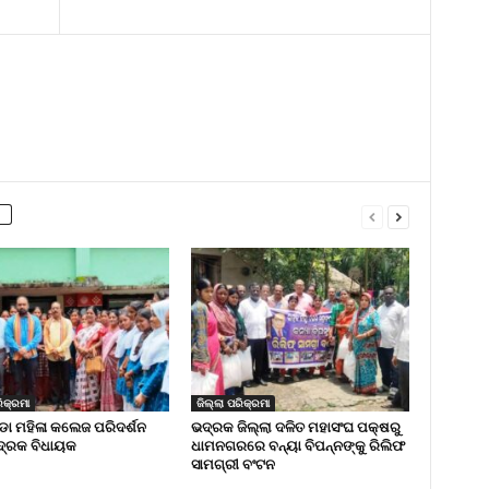
ିକ୍ରମା
ଜିଲ୍ଲା ପରିକ୍ରମା
 ମହିଳା କଲେଜ ପରିଦର୍ଶନ
ଭଦ୍ରକ ଜିଲ୍ଲା ଦଳିତ ମହାସଂଘ ପକ୍ଷରୁ
୍ରକ ବିଧାୟକ
ଧାମନଗରରେ ବନ୍ୟା ବିପନ୍ନଙ୍କୁ ରିଲିଫ
ସାମଗ୍ରୀ ବଂଟନ