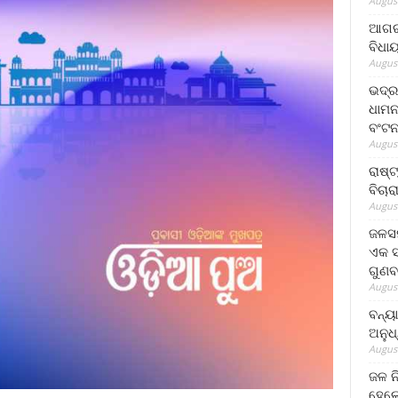
August
ଆଗରପ
ବିଧା
August
ଭଦ୍ର
ଧାମନ
ବଂଟ
August
ରାଷ୍
ବିଚାର
August
ଜଳସମ
ଏକ ସପ
ଗୁଣବ
August
ବନ୍ୟ
ଅନୁଧ
August
ଜଳ ନ
ହେଲେ