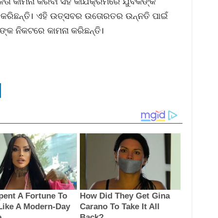
ା କାମନା କରିବା ସହ କାର୍ଯକ୍ରମରେ ଯୁବକଙ୍କ
ରିଛନ୍ତି। ଏହି ଉତ୍ସବର ଉତୋରତର ଉନ୍ନତି ପାଇଁ
ଙ୍କ ନିକଟରେ କାମନା କରିଛନ୍ତି।