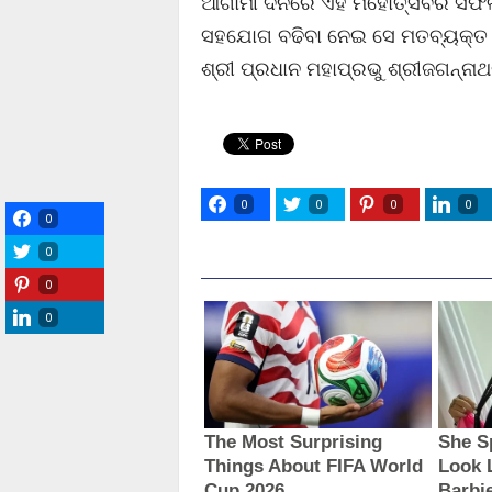
ଆଗାମୀ ଦିନରେ ଏହି ମହୋତ୍ସବର ସଫଳତ
ସହଯୋଗ ବଢିବା ନେଇ ସେ ମତବ୍ୟକ୍ତ କ
ଶ୍ରୀ ପ୍ରଧାନ ମହାପ୍ରଭୁ ଶ୍ରୀଜଗନ୍ନାଥ
0
0
0
0
0
0
0
0