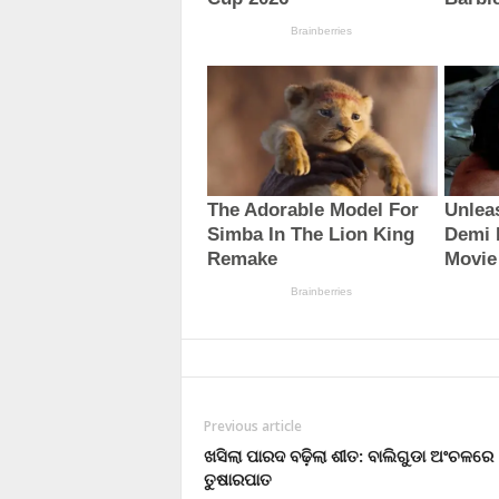
Previous article
ଖସିଲା ପାରଦ ବଢ଼ିଲା ଶୀତ: ବାଲିଗୁଡା ଅଂଚଳରେ
ତୁଷାରପାତ