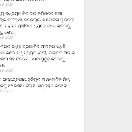
 6, 2026
ମ୍ୟ ଉନ୍ନୟନ ବିଭାଗର କମିଶନର ତଥା
ଙ୍କ ସମୀକ୍ଷା, ଜନକଲ୍ୟାଣ ଯୋଜନା ଗୁଡିକର
ତା ସହ ସମୟସୀମା ମଧ୍ୟରେ ଶେଷ କରିବାକୁ
ତ୍ୱାରୋପ
 6, 2026
ଗରର ବନ୍ୟା ପ୍ରଭାବିତ ଅଂଚଳର ସ୍ଥିତି
୍ଷା କଲେ ସ୍ୱାସ୍ଥ୍ୟମନ୍ତ୍ରୀ, ଡାକ୍ତର ଅଭାବ
ରିବା ସହ ଚିକିତ୍ସା ସେବା ସୁଦୃଢ଼ କରିବାକୁ
ଦେଶ
 6, 2026
 ରାଜ୍ୟସ୍ତରୀୟ ଜୁନିୟର ଆଥଲେଟିକ ମିଟ୍‌,
କରୁ ୧୬ ଜଣିଆ ଟିମ୍ ଅଂଶଗ୍ରହଣ କରିବେ
 6, 2026