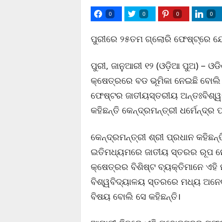
0
0
0
0
ପୁରୀରେ ୨୫ତମ ଗ୍ଲୋରି ଫେଷ୍ଟ୍‌ରେ 
ପୁରୀ, ଜାନୁଆରୀ ୧୨ (ଓଡ଼ିଆ ପୁଅ) – ଓ
କ୍ଷେତ୍ରରେ ବଡ ଭୂମିକା ନେଇଛି ବୋଲ
ଫେଷ୍ଟର ଜାତୀୟସ୍ତରୀୟ ଅନ୍ତଃବିଶ୍
କହିଛନ୍ତି କେନ୍ଦ୍ରମନ୍ତ୍ରୀ ଧର୍ମେନ୍ଦ୍ର 
କେନ୍ଦ୍ରମନ୍ତ୍ରୀ ଶ୍ରୀ ପ୍ରଧାନ କହିଛନ୍
ଇତିମଧ୍ୟମରେ ଜାତୀୟ ସ୍ତରର ରୂପ ନେଇ
କ୍ଷେତ୍ରର ବିଶିଷ୍ଟ ବ୍ୟକ୍ତିମାନେ ଏ
ବିଶ୍ୱବିଦ୍ୟାଳୟ ସ୍ତରରେ ମଧ୍ୟ ଅନେକ
ବିଷୟ ବୋଲି ସେ କହିଛନ୍ତି।