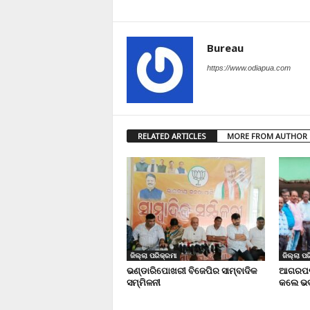
Bureau
https://www.odiapua.com
RELATED ARTICLES
MORE FROM AUTHOR
ଜିଲ୍ଲା ପରିକ୍ରମା
ଜିଲ୍ଲା ପର
ଭଣ୍ଡାରିପୋଖରୀ ବିଜେପିର ସାମ୍ବାଦିକ
ଆଗରପଡା
ସମ୍ମିଳନୀ
କଲେ ଭଦ