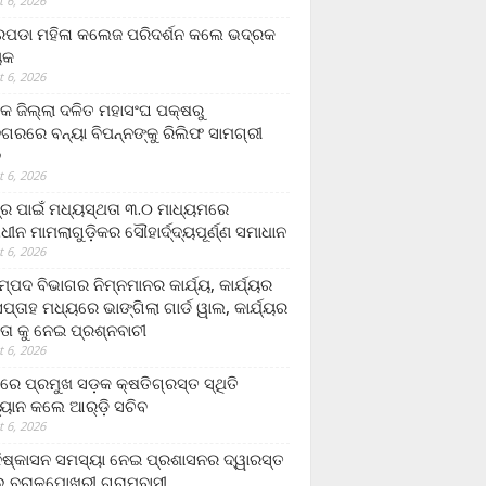
 6, 2026
ଡା ମହିଳା କଲେଜ ପରିଦର୍ଶନ କଲେ ଭଦ୍ରକ
ୟକ
 6, 2026
କ ଜିଲ୍ଲା ଦଳିତ ମହାସଂଘ ପକ୍ଷରୁ
ଗରରେ ବନ୍ୟା ବିପନ୍ନଙ୍କୁ ରିଲିଫ ସାମଗ୍ରୀ
ନ
 6, 2026
ଟ୍ର ପାଇଁ ମଧ୍ୟସ୍ଥତା ୩.୦ ମାଧ୍ୟମରେ
ାଧୀନ ମାମଲାଗୁଡ଼ିକର ସୌହାର୍ଦ୍ଦ୍ୟପୂର୍ଣ୍ଣ ସମାଧାନ
 6, 2026
୍ପଦ ବିଭାଗର ନିମ୍ନମାନର କାର୍ଯ୍ୟ, କାର୍ଯ୍ୟର
୍ତାହ ମଧ୍ୟରେ ଭାଙ୍ଗିଲା ଗାର୍ଡ ୱାଲ, କାର୍ଯ୍ୟର
ତା କୁ ନେଇ ପ୍ରଶ୍ନବାଚୀ
 6, 2026
ାରେ ପ୍ରମୁଖ ସଡ଼କ କ୍ଷତିଗ୍ରସ୍ତ ସ୍ଥିତି
୍ୟାନ କଲେ ଆର୍‌ଡ଼ି ସଚିବ
 6, 2026
ିଷ୍କାସନ ସମସ୍ୟା ନେଇ ପ୍ରଶାସନର ଦ୍ୱାରସ୍ତ
 ବରାଳପୋଖରୀ ଗ୍ରାମବାସୀ