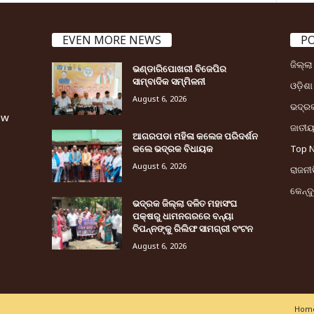
EVEN MORE NEWS
P
ଜିଲ୍ଲ
ଭଣ୍ଡାରିପୋଖରୀ ବିଜେପିର
ସାମ୍ବାଦିକ ସମ୍ମିଳନୀ
ଓଡ଼ିଶା
August 6, 2026
ଭଦ୍ର
ew
ଜାତୀ
ଆଗରପଡା ମହିଳା କଲେଜ ପରିଦର୍ଶନ
କଲେ ଭଦ୍ରକ ବିଧାୟକ
Top 
August 6, 2026
ରାଜନୀତ
କେନ୍ଦ
ଭଦ୍ରକ ଜିଲ୍ଲା ଦଳିତ ମହାସଂଘ
ପକ୍ଷରୁ ଧାମନଗରରେ ବନ୍ୟା
ବିପନ୍ନଙ୍କୁ ରିଲିଫ ସାମଗ୍ରୀ ବଂଟନ
August 6, 2026
Home