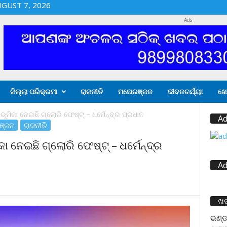
UGUST 7, 2026
Ads
ଜିଲ୍ଲା ପରିକ୍ରମା
ରାଜନୀତି
ମନୋରଞ୍ଜନ
ଜୀବନଚର୍ଯ୍ୟା
ଖେ
ୂମିକା ନେଇଛି ଗ୍ଲୋରି ଫେଷ୍ଟ୍ – ଧର୍ମେନ୍ଦ୍ର ପ୍ରଧାନ
Ad
ଞ୍ଜନ
ରାଜନୀତି
ା ନେଇଛି ଗ୍ଲୋରି ଫେଷ୍ଟ୍ – ଧର୍ମେନ୍ଦ୍ର
Ad
ଖ
ଭଣ୍ଡ