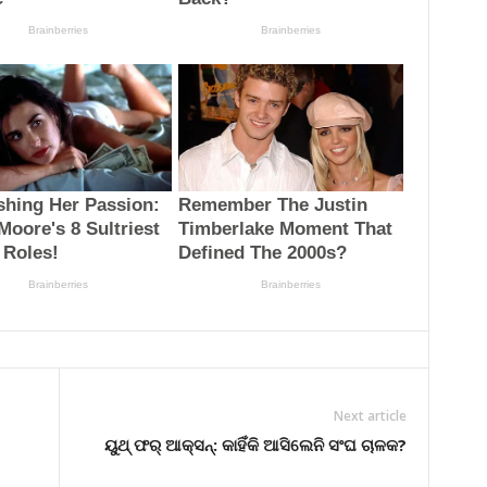
Next article
ୟୁଥ୍ ଫର୍ ଆକ୍ସନ୍: କାହିଁକି ଆସିଲେନି ସଂଘ ଚାଳକ?