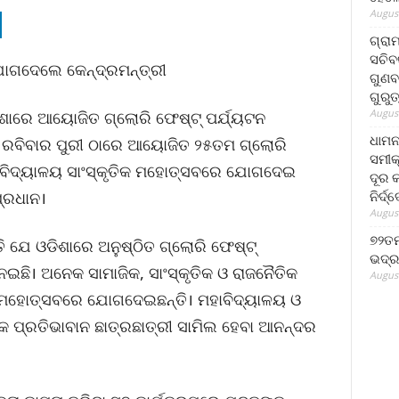
August
ଗ୍ରା
ସଚିବ
ଯୋଗଦେଲେ କେନ୍ଦ୍ରମନ୍ତ୍ରୀ
ଗୁଣବ
ଗୁରୁ
August
ଡିଶାରେ ଆୟୋଜିତ ଗ୍ଲୋରି ଫେଷ୍ଟ୍ ପର୍ଯ୍ୟଟନ
ଧାମନ
ି ରବିବାର ପୁରୀ ଠାରେ ଆୟୋଜିତ ୨୫ତମ ଗ୍ଲୋରି
ସମୀକ
ୱବିଦ୍ୟାଳୟ ସାଂସ୍କୃତିକ ମହୋତ୍ସବରେ ଯୋଗଦେଇ
ଦୂର କ
ନିର୍ଦ୍
ପ୍ରଧାନ।
August
୭୨ତମ
ତି ଯେ ଓଡିଶାରେ ଅନୁଷ୍ଠିତ ଗ୍ଲୋରି ଫେଷ୍ଟ୍
ଭଦ୍ର
ଛି। ଅନେକ ସାମାଜିକ, ସାଂସ୍କୃତିକ ଓ ରାଜନୈତିକ
August
ହି ମହୋତ୍ସବରେ ଯୋଗଦେଇଛନ୍ତି। ମହାବିଦ୍ୟାଳୟ ଓ
 ପ୍ରତିଭାବାନ ଛାତ୍ରଛାତ୍ରୀ ସାମିଲ ହେବା ଆନନ୍ଦର