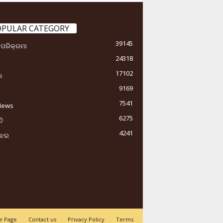
OPULAR CATEGORY
39145
ା ପରିକ୍ରମା
24318
17102
କ
9169
ୟ
7541
News
6275
ି
4241
ୁଝର
 Page
Contact us
Privacy Policy
Terms