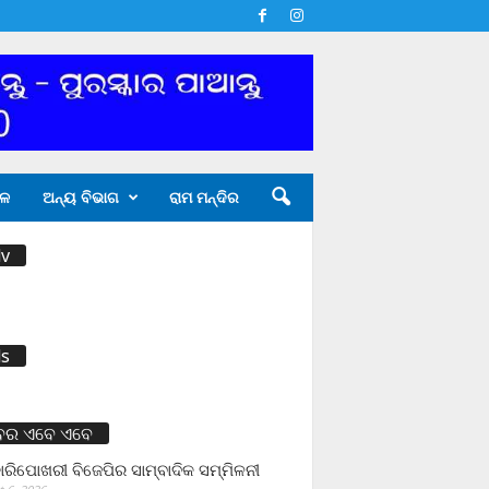
ଳ
ଅନ୍ୟ ବିଭାଗ
ରାମ ମନ୍ଦିର
v
s
ବର ଏବେ ଏବେ
ାରିପୋଖରୀ ବିଜେପିର ସାମ୍ବାଦିକ ସମ୍ମିଳନୀ