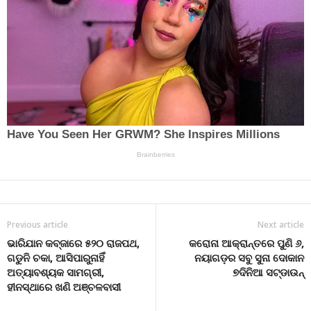
Previous article
Next article
ଭାରିଯାନ କବ୍ଜାରେ ୫୨୦ ରାଜପଥ,
କରୋନା ଆକ୍ରାନ୍ତରେ ପୁଣି ୬,
ଗଡୁନି ଚକା, ଆସିପାରୁନାହିଁ
ନୟାଗଡ଼ର ସବୁ ସୁନା ଦୋକାନ
ଅତ୍ୟାବଶ୍ୟକ ସାମଗ୍ରୀ,
୭ଦିନିଆ ସଟ୍‌ଡାଉନ୍‌
ହୀନସ୍ଥାରେ ଖଣି ଅଞ୍ଚଳବାସୀ