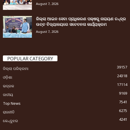
August 7, 2026
ଜିଲ୍ଲା ଆଇନ ସେବା ପ୍ରାଧିକରଣ ପକ୍ଷରୁ ନାରାୟଣ ଚନ୍ଦ୍ର
ଉଚ୍ଚ ବିଦ୍ୟାଳୟରେ ସଚେତନତା କାର୍ଯ୍ୟକ୍ରମ
August 7, 2026
POPULAR CATEGORY
39157
ଜିଲ୍ଲା ପରିକ୍ରମା
24318
ଓଡ଼ିଶା
17114
ଭଦ୍ରକ
9169
ଜାତୀୟ
7541
Top News
6275
ରାଜନୀତି
4241
କେନ୍ଦୁଝର