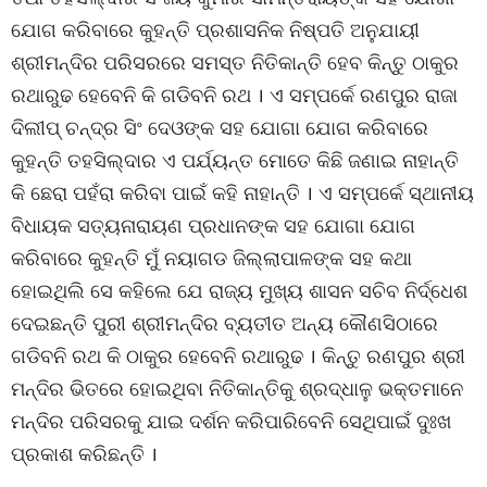
ଯୋଗ କରିବାରେ କୁହନ୍ତି ପ୍ରଶାସନିକ ନିଷ୍ପତି ଅନୁଯାୟୀ
ଶ୍ରୀମନ୍ଦିର ପରିସରରେ ସମସ୍ତ ନିତିକାନ୍ତି ହେବ କିନ୍ତୁ ଠାକୁର
ରଥାରୁଢ ହେବେନି କି ଗଡିବନି ରଥ । ଏ ସମ୍ପର୍କେ ରଣପୁର ରାଜା
ଦିଲୀପ୍ ଚନ୍ଦ୍ର ସିଂ ଦେଓଙ୍କ ସହ ଯୋଗା ଯୋଗ କରିବାରେ
କୁହନ୍ତି ତହସିଲ୍‌ଦାର ଏ ପର୍ଯ୍ୟନ୍ତ ମୋତେ କିଛି ଜଣାଇ ନାହାନ୍ତି
କି ଛେରା ପହଁରା କରିବା ପାଇଁ କହି ନାହାନ୍ତି । ଏ ସମ୍ପର୍କେ ସ୍ଥାନୀୟ
ବିଧାୟକ ସତ୍ୟନାରାୟଣ ପ୍ରଧାନଙ୍କ ସହ ଯୋଗା ଯୋଗ
କରିବାରେ କୁହନ୍ତି ମୁଁ ନୟାଗଡ ଜିଲ୍ଲାପାଳଙ୍କ ସହ କଥା
ହୋଇଥିଲି ସେ କହିଲେ ଯେ ରାଜ୍ୟ ମୁଖ୍ୟ ଶାସନ ସଚିବ ନିର୍ଦ୍ଧେଶ
ଦେଇଛନ୍ତି ପୁରୀ ଶ୍ରୀମନ୍ଦିର ବ୍ୟତୀତ ଅନ୍ୟ କୌଣସିଠାରେ
ଗଡିବନି ରଥ କି ଠାକୁର ହେବେନି ରଥାରୁଢ । କିନ୍ତୁ ରଣପୁର ଶ୍ରୀ
ମନ୍ଦିର ଭିତରେ ହୋଇଥିବା ନିତିକାନ୍ତିକୁ ଶ୍ରଦ୍ଧାଳୁ ଭକ୍ତମାନେ
ମନ୍ଦିର ପରିସରକୁ ଯାଇ ଦର୍ଶନ କରିପାରିବେନି ସେଥିପାଇଁ ଦୁଃଖ
ପ୍ରକାଶ କରିଛନ୍ତି ।