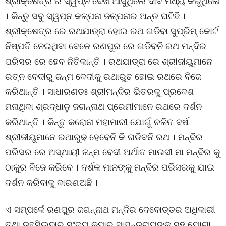
ଶ୍ରୀକ୍ଷେତ୍ର ର ସ୍ୱପ୍ନ ଦେଖି ଆସୁଥିଲେ ଦାବି ମଧ୍ୟ କରୁଥିଲେ
। କିନ୍ତୁ ସବୁ ସ୍ୱପ୍ନ କଳ୍ପନା ଜଳ୍ପନାର ଅନ୍ତ ଘଟିଛି ।
ଶ୍ରୀକ୍ଷେତ୍ର ରେ ରଥଯାତ୍ରା ହୋଇ ରଥ ଗଡିବା ସୁପ୍ରିମ୍ କୋର୍ଟ
ନିଷ୍ପତି ନେଇଥିବା ବେଳେ ରଣପୁର ରେ ଗଡିବନି ରଥ ମନ୍ଦିର
ପରିସର ରେ ହେବ ନିତିକାନ୍ତି । ରଥଯାତ୍ରା ରେ ଶ୍ରୀଜୀୟୁମାନେ
ରତ୍ନ ବେଦୀରୁ ଜନ୍ମ ବେଦୀକୁ ରଥାରୁଢ ହୋଇ ରଥରେ ବିଜେ
କରିଥାନ୍ତି । ସାଧାରଣତଃ ଶ୍ରୀମନ୍ଦିର ଭିତରକୁ ପ୍ରବେଶ
ମନାଥିବା ଶ୍ରଦ୍ଧାଳୁ ଜଗନ୍ନାଥ ପ୍ରେମୀମାନେ ରଥରେ ଦର୍ଶନ
କରିଥାନ୍ତି । କିନ୍ତୁ କରୋନା ମହାମାରୀ ଯୋଗୁଁ ଚଳିତ ବର୍ଷ
ଶ୍ରୀଜୀୟୁମାନେ ରଥାରୁଢ ହେବେନି କି ଗଡିବନି ରଥ । ମନ୍ଦିର
ପରିସର ରେ ଅସ୍ଥାୟୀ ଜନ୍ମ ବେଦୀ ଅର୍ଥାତ ମାଉସୀ ମା ମନ୍ଦିର କୁ
ଠାକୁର ବିଜେ କରିବେ । ଦର୍ଶକ ମାନଙ୍କୁ ମନ୍ଦିର ପରିସରକୁ ଯାଇ
ଦର୍ଶନ କରିବାକୁ ବାରଣଅଛି ।
ଏ ସମ୍ପର୍କେ ରଣପୁର ଜଗନ୍ନାଥ ମନ୍ଦିର ଦେବୋତ୍ତର ଅଧିକାରୀ
ତଥା ତହସିଲ୍‌ଦାର ସଂଜୟ କୁମାର ସାମନ୍ତରାୟଙ୍କ ସହ ଯୋଗା