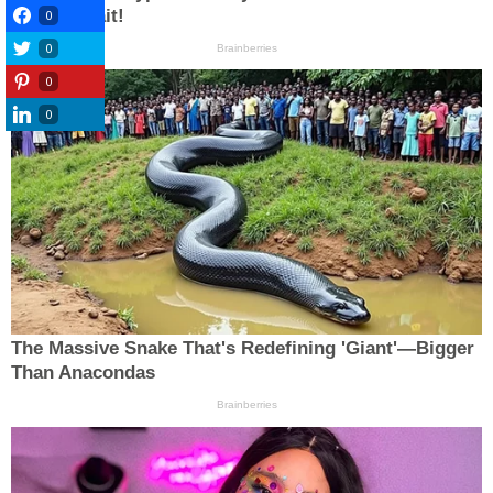
0
0
0
0