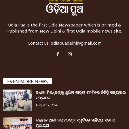
Odia Pua is the first Odia Newspaper which is printed &
Published from New Delhi & first Odia mobile news site.
Contact us:
odiapuadelhi@gmail.com
EVEN MORE NEWS
ବନ୍ୟା ବିପନ୍ନଙ୍କୁ ଶୁଖିଲା ଖାଦ୍ୟ ବାଂଟିଲେ ତିହିଡି଼ ସତ୍ୟସାଇ
ସଙ୍ଗଠନ
August 7, 2026
କରାମତ ଅଲୀ କରାମତଙ୍କ ସ୍ମୃତିରେ ସାହିତ୍ୟ ସଭା ଓ
ମୁଶାୟରା