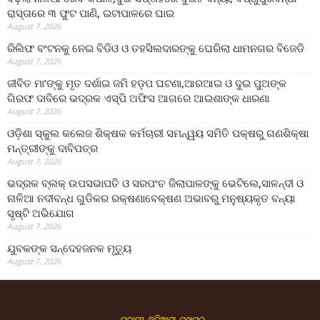
ରାସ୍ତାରେ ୩ ଫୁଟ ପାଣି, ଇଟାପାଳରେ ଘାଇ
August 7, 2026
ରିଲିଫ ବଂଟନକୁ ନେଇ ବିଡିଓ ଓ ତହସିଲଦାରଙ୍କୁ ଘେରିଲା ଧାମନଗର ବିଜେଡି
August 7, 2026
ଜୀବିତ ମା’ଙ୍କୁ ମୃତ ଦର୍ଶାଇ ଜମି ହଡ଼ପ ଘଟଣା,ଆରଆଇ ଓ ଦୁଇ ପୁଅଙ୍କ
ଗିରଫ ଦାବିରେ ଭଦ୍ରକ ଏସ୍‌ପି ଅଫିସ ଆଗରେ ଆଇଶାଙ୍କ ଧାରଣା
August 7, 2026
ଓଡ଼ିଶା ସ୍କୁଲ କଲେଜ ଶିକ୍ଷକ କର୍ମଚାରୀ ସମନ୍ୱୟ ସମିତି ପକ୍ଷରୁ ଗଣଶିକ୍ଷା
ମନ୍ତ୍ରୀଙ୍କୁ ଦାବିପତ୍ର
August 7, 2026
ଭଦ୍ରକ ବ୍ଲକ୍ ଉପସଭାପତି ଓ ସରପଂଚ ଜିଲାପାଳଙ୍କୁ ଭେଟିଲେ,ସାଳନ୍ଦୀ ଓ
ନାଳିଆ ନଦୀବନ୍ଧ ଗୁଡିକର ରକ୍ଷଣାବେକ୍ଷଣ ଅଭାବରୁ ମନୁଷ୍ୟକୃତ ବନ୍ୟା
ସୃଷ୍ଟି ଅଭିଯୋଗ
August 7, 2026
ଯୁବକଙ୍କ ସନ୍ଦେହଜନକ ମୃତ୍ୟୁ
August 7, 2026