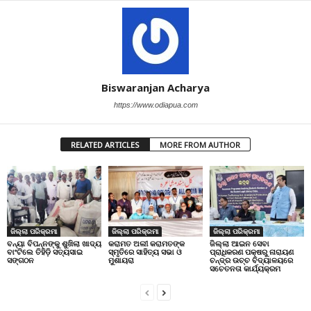
Biswaranjan Acharya
https://www.odiapua.com
RELATED ARTICLES
MORE FROM AUTHOR
ଜିଲ୍ଲା ପରିକ୍ରମା
ଜିଲ୍ଲା ପରିକ୍ରମା
ଜିଲ୍ଲା ପରିକ୍ରମା
ବନ୍ୟା ବିପନ୍ନଙ୍କୁ ଶୁଖିଲା ଖାଦ୍ୟ
କରାମତ ଅଲୀ କରାମତଙ୍କ
ଜିଲ୍ଲା ଆଇନ ସେବା
ବାଂଟିଲେ ତିହିଡି଼ ସତ୍ୟସାଇ
ସ୍ମୃତିରେ ସାହିତ୍ୟ ସଭା ଓ
ପ୍ରାଧିକରଣ ପକ୍ଷରୁ ନାରାୟଣ
ସଙ୍ଗଠନ
ମୁଶାୟରା
ଚନ୍ଦ୍ର ଉଚ୍ଚ ବିଦ୍ୟାଳୟରେ
ସଚେତନତା କାର୍ଯ୍ୟକ୍ରମ