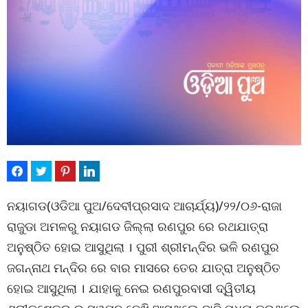
ନୟାଗଡ(ଓଡିଆ ପୁଅ/ଦେବୀପ୍ରସାଦ ଆଚାର୍ଯ୍ୟ)/୨୨/୦୬-ରାଜା
ରାଜୁଡା ଅମଳରୁ ନୟାଗଡ ଜିଲ୍ଲା ରଣପୁର ରେ ରଥଯାତ୍ରା
ଅନୁଷ୍ଠିତ ହୋଇ ଆସୁଥିଲା । ପୁରୀ ଶ୍ରୀମନ୍ଦିର ଭଳି ରଣପୁର
ଜଗନ୍ନାଥ ମନ୍ଦିର ରେ ବାର ମାସରେ ତେର ଯାତ୍ରା ଅନୁଷ୍ଠିତ
ହୋଇ ଆସୁଥିଲା । ଯାହାକୁ ନେଇ ରଣପୁରବାସୀ ଦ୍ୱିତୀୟ