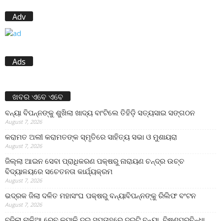
Adv
Ads
ଖବର ଏବେ ଏବେ
ବନ୍ୟା ବିପନ୍ନଙ୍କୁ ଶୁଖିଲା ଖାଦ୍ୟ ବାଂଟିଲେ ତିହିଡି଼ ସତ୍ୟସାଇ ସଙ୍ଗଠନ
August 7, 2026
କରାମତ ଅଲୀ କରାମତଙ୍କ ସ୍ମୃତିରେ ସାହିତ୍ୟ ସଭା ଓ ମୁଶାୟରା
August 7, 2026
ଜିଲ୍ଲା ଆଇନ ସେବା ପ୍ରାଧିକରଣ ପକ୍ଷରୁ ନାରାୟଣ ଚନ୍ଦ୍ର ଉଚ୍ଚ
ବିଦ୍ୟାଳୟରେ ସଚେତନତା କାର୍ଯ୍ୟକ୍ରମ
August 7, 2026
ଭଦ୍ରକ ଜିଲା ଦଳିତ ମହାସଂଘ ପକ୍ଷରୁ ବନ୍ୟାବିପନ୍ନଙ୍କୁ ରିଲିଫ ବଂଟନ
August 7, 2026
ବଢ଼ିଲା ନାଳିଆ ରେବ କପାଳି,ଦୁଇ ସପ୍ତାହରେ ଦୁଇଟି ବନ୍ୟା, ବିଷ୍ଣୁପୁରବିନ୍ଧା