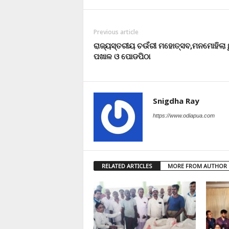
Previous article
ରାଜ୍ୟସ୍ତରୀୟ ଚଉଁରୀ ମହୋତ୍ସବ,ମନମୋହିଲା ଛ
ପଖାଳ ଓ ପୋଡପିଠା
Snigdha Ray
https://www.odiapua.com
RELATED ARTICLES
MORE FROM AUTHOR