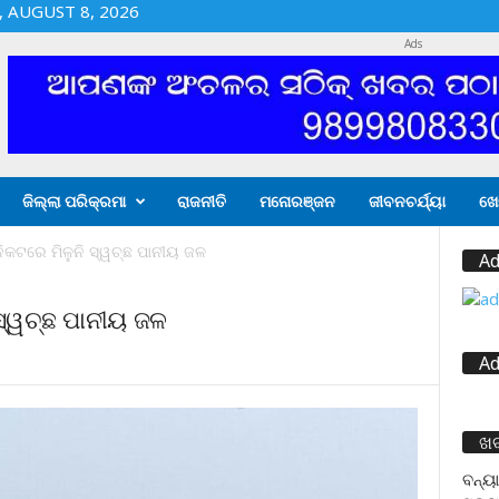
 AUGUST 8, 2026
Ads
ଜିଲ୍ଲା ପରିକ୍ରମା
ରାଜନୀତି
ମନୋରଞ୍ଜନ
ଜୀବନଚର୍ଯ୍ୟା
ଖେ
ନିକଟରେ ମିଳୁନି ସ୍ୱଚ୍ଛ ପାନୀୟ ଜଳ
Ad
 ସ୍ୱଚ୍ଛ ପାନୀୟ ଜଳ
Ad
ଖ
ବନ୍ୟା