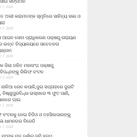
ସାଇ ସଙ୍ଗଠନ
 7, 2026
ତ ଅଲୀ କରାମତଙ୍କ ସ୍ମୃତିରେ ସାହିତ୍ୟ ସଭା ଓ
ୟରା
 7, 2026
ଲା ଆଇନ ସେବା ପ୍ରାଧିକରଣ ପକ୍ଷରୁ ନାରାୟଣ
୍ର ଉଚ୍ଚ ବିଦ୍ୟାଳୟରେ ସଚେତନତା
୍ୟକ୍ରମ
 7, 2026
କ ଜିଲା ଦଳିତ ମହାସଂଘ ପକ୍ଷରୁ
ାବିପନ୍ନଙ୍କୁ ରିଲିଫ ବଂଟନ
 7, 2026
ା ନାଳିଆ ରେବ କପାଳି,ଦୁଇ ସପ୍ତାହରେ ଦୁଇଟି
, ବିଷ୍ଣୁପୁରବିନ୍ଧା ରାସ୍ତାରେ ୩ ଫୁଟ ପାଣି,
ାଳରେ ଘାଇ
 7, 2026
ଫ ବଂଟନକୁ ନେଇ ବିଡିଓ ଓ ତହସିଲଦାରଙ୍କୁ
ଲା ଧାମନଗର ବିଜେଡି
 7, 2026
 ମା’ଙ୍କୁ ମୃତ ଦର୍ଶାଇ ଜମି ହଡ଼ପ