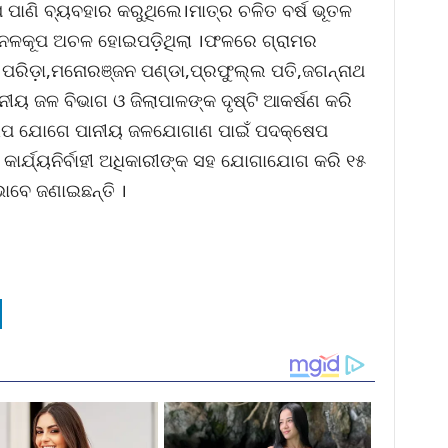
ାଣି ବ୍ୟବହାର କରୁଥିଲେ।ମାତ୍ର ଚଳିତ ବର୍ଷ ଭୂତଳ
ଂଶ ନଳକୂପ ଅଚଳ ହୋଇପଡ଼ିଥିଲା ।ଫଳରେ ଗ୍ରାମର
ୀ ପରିଡ଼ା,ମନୋରଞ୍ଜନ ପଣ୍ଡା,ପ୍ରଫୁଲ୍ଲ ପତି,ଜଗନ୍ନାଥ
ନୀୟ ଜଳ ବିଭାଗ ଓ ଜିଲାପାଳଙ୍କ ଦୃଷ୍ଟି ଆକର୍ଷଣ କରି
ଇପ ଯୋଗେ ପାନୀୟ ଜଳଯୋଗାଣ ପାଇଁ ପଦକ୍ଷେପ
 କାର୍ଯ୍ୟନିର୍ବାହୀ ଅଧିକାରୀଙ୍କ ସହ ଯୋଗାଯୋଗ କରି ୧୫
ଭାବେ ଜଣାଇଛନ୍ତି ।