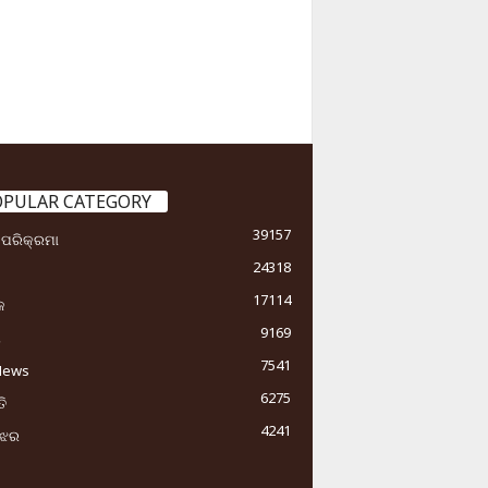
OPULAR CATEGORY
39157
ା ପରିକ୍ରମା
24318
17114
କ
9169
ୟ
7541
News
6275
ି
4241
ୁଝର