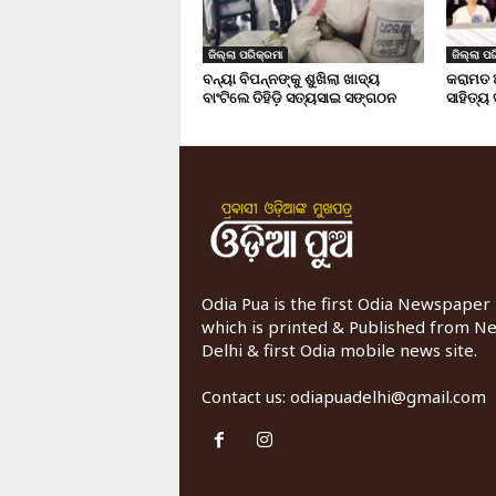
ଜିଲ୍ଲା ପରିକ୍ରମା
ଜିଲ୍ଲା ପର
ବନ୍ୟା ବିପନ୍ନଙ୍କୁ ଶୁଖିଲା ଖାଦ୍ୟ
କରାମତ 
ବାଂଟିଲେ ତିହିଡି଼ ସତ୍ୟସାଇ ସଙ୍ଗଠନ
ସାହିତ୍ୟ
Odia Pua is the first Odia Newspaper
which is printed & Published from N
Delhi & first Odia mobile news site.
Contact us:
odiapuadelhi@gmail.com