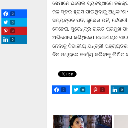
ସେମାନେ ଘରୋଇ ବ୍ୟବସ୍ଥାରେ ନଳକୂପ ପ
ଜଳ ସ୍ତର ହ୍ରାସ ପାଇଥିବାରୁ ଅଧିକା
0
ସତ୍ୟବ୍ରତ ପତି, ସୁରେଶ ପତି, ଦୈତାର
0
ବେହେରା, ସୁରେନ୍ଦ୍ର ରାଉତ ପ୍ରମୁଖ ପା
0
ଅଭିଯୋଗ କରିଥିଲେ। ଯଥାଶୀଘ୍ର ପା
0
ନେବାକୁ ବିଭାଗୀୟ ଯନ୍ତ୍ରୀ ପଞ୍ଚାୟତର
ଦିନ ମଧ୍ୟରେ କାର୍ଯ୍ୟ କରିବାକୁ ଲିଖିତ 
0
0
0
0