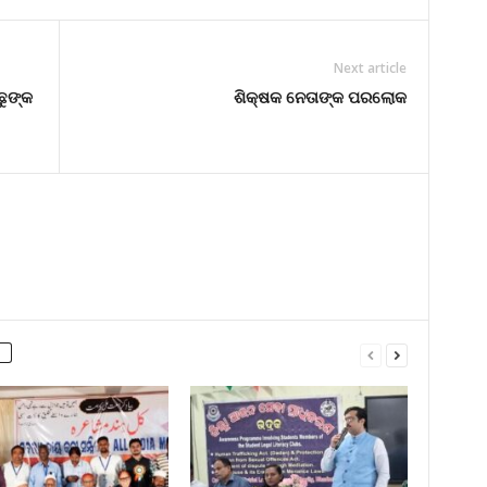
Next article
ୁଙ୍କ
ଶିକ୍ଷକ ନେତାଙ୍କ ପରଲୋକ