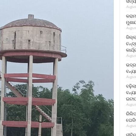
ସତ୍ୟ
August
କରାମ
ମୁଶା
August
ଜିଲ୍
ଚନ୍ଦ
କାର୍ଯ
August
ଭଦ୍ର
ବନ୍ୟ
August
ବଢ଼ିଲ
ବନ୍ୟା
ଇଟାପ
August
ରିଲି
ଘେରି
August
ଜୀବିତ