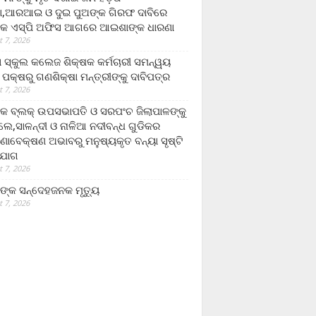
,ଆରଆଇ ଓ ଦୁଇ ପୁଅଙ୍କ ଗିରଫ ଦାବିରେ
କ ଏସ୍‌ପି ଅଫିସ ଆଗରେ ଆଇଶାଙ୍କ ଧାରଣା
 7, 2026
ା ସ୍କୁଲ କଲେଜ ଶିକ୍ଷକ କର୍ମଚାରୀ ସମନ୍ୱୟ
 ପକ୍ଷରୁ ଗଣଶିକ୍ଷା ମନ୍ତ୍ରୀଙ୍କୁ ଦାବିପତ୍ର
 7, 2026
କ ବ୍ଲକ୍ ଉପସଭାପତି ଓ ସରପଂଚ ଜିଲାପାଳଙ୍କୁ
ଲେ,ସାଳନ୍ଦୀ ଓ ନାଳିଆ ନଦୀବନ୍ଧ ଗୁଡିକର
ଣାବେକ୍ଷଣ ଅଭାବରୁ ମନୁଷ୍ୟକୃତ ବନ୍ୟା ସୃଷ୍ଟି
ଯୋଗ
 7, 2026
ଙ୍କ ସନ୍ଦେହଜନକ ମୃତ୍ୟୁ
 7, 2026