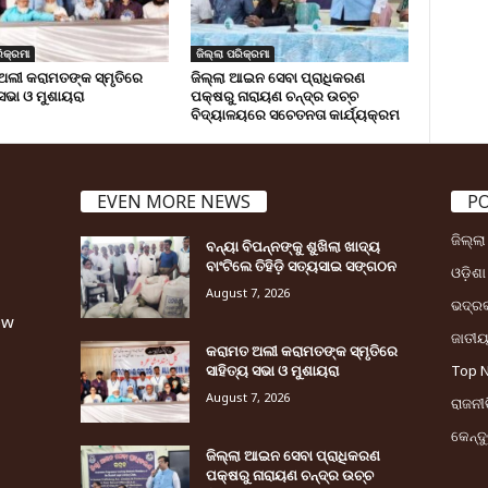
ିକ୍ରମା
ଜିଲ୍ଲା ପରିକ୍ରମା
ଅଲୀ କରାମତଙ୍କ ସ୍ମୃତିରେ
ଜିଲ୍ଲା ଆଇନ ସେବା ପ୍ରାଧିକରଣ
 ସଭା ଓ ମୁଶାୟରା
ପକ୍ଷରୁ ନାରାୟଣ ଚନ୍ଦ୍ର ଉଚ୍ଚ
ବିଦ୍ୟାଳୟରେ ସଚେତନତା କାର୍ଯ୍ୟକ୍ରମ
EVEN MORE NEWS
P
ଜିଲ୍ଲ
ବନ୍ୟା ବିପନ୍ନଙ୍କୁ ଶୁଖିଲା ଖାଦ୍ୟ
ବାଂଟିଲେ ତିହିଡି଼ ସତ୍ୟସାଇ ସଙ୍ଗଠନ
ଓଡ଼ିଶା
August 7, 2026
ଭଦ୍ର
ew
ଜାତୀ
କରାମତ ଅଲୀ କରାମତଙ୍କ ସ୍ମୃତିରେ
ସାହିତ୍ୟ ସଭା ଓ ମୁଶାୟରା
Top 
August 7, 2026
ରାଜନୀତ
କେନ୍ଦ
ଜିଲ୍ଲା ଆଇନ ସେବା ପ୍ରାଧିକରଣ
ପକ୍ଷରୁ ନାରାୟଣ ଚନ୍ଦ୍ର ଉଚ୍ଚ