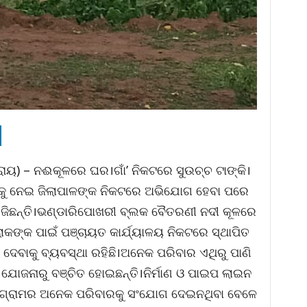
 ରାୟ) – ନଈକୂଳରେ ଘର।ଗାଁ’ ନିକଟରେ ସୁଉଚ୍ଚ ଟାଙ୍କି।
ାକୁ ନେଇ ଜିଲାପାଳଙ୍କ ନିକଟରେ ଅଭିଯୋଗ ହେବା ପରେ
େଜିଛନ୍ତି।ଭଣ୍ଡାରିପୋଖରୀ ବ୍ଲକ ବୈତରଣୀ ନଦୀ କୂଳରେ
କଙ୍କ ପାଇଁ ପଞ୍ଚାୟତ କାର୍ଯ୍ୟାଳୟ ନିକଟରେ ସ୍ଥାପିତ
େବାକୁ ବ୍ୟବସ୍ଥା ରହିଛି।ଅନେକ ପରିବାର ଏଥିରୁ ପାଣି
ଯୋଜନାରୁ ବଞ୍ଚିତ ହୋଇଛନ୍ତି।ନିର୍ମାଣ ଓ ପାଇପ ଲାଇନ
୍ଥା ଗ୍ରାମର ଅନେକ ପରିବାରକୁ ସଂଯୋଗ ଦେଇନଥିବା ବେଳେ