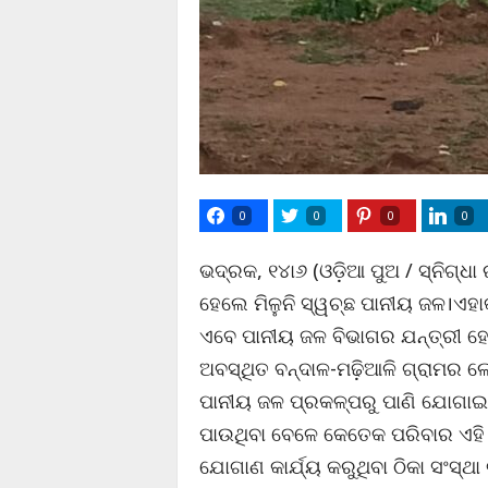
0
0
0
0
ଭଦ୍ରକ, ୧୪ା୬ (ଓଡ଼ିଆ ପୁଅ / ସ୍ନିଗ୍ଧା
ହେଲେ ମିଳୁନି ସ୍ୱଚ୍ଛ ପାନୀୟ ଜଳ।ଏହ
ଏବେ ପାନୀୟ ଜଳ ବିଭାଗର ଯନ୍ତ୍ରୀ ହ
ଅବସ୍ଥିତ ବନ୍ଦାଳ-ମଢ଼ିଆଳି ଗ୍ରାମର ଲୋ
ପାନୀୟ ଜଳ ପ୍ରକଳ୍ପରୁ ପାଣି ଯୋଗାଇ ଦ
ପାଉଥିବା ବେଳେ କେତେକ ପରିବାର ଏହି 
ଯୋଗାଣ କାର୍ଯ୍ୟ କରୁଥିବା ଠିକା ସଂସ