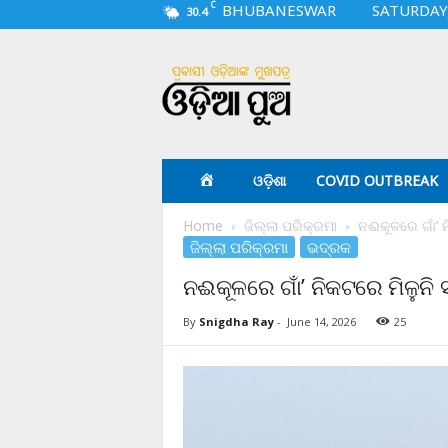
C
BHUBANESWAR
SATURDAY,
30.4
O
d
i
a
p
u
a
ଓଡ଼ିଶା
COVID OUTBREAK
.
c
Home
ଜିଲ୍ଲା ପରିକ୍ରମା
ନଈକୂଳରେ ଗାଁ’ 
o
ଜିଲ୍ଲା ପରିକ୍ରମା
ଭଦ୍ରକ
m
ନଈକୂଳରେ ଗାଁ’ ନିକଟରେ ମିଳୁନି
By
Snigdha Ray
-
June 14, 2026
25