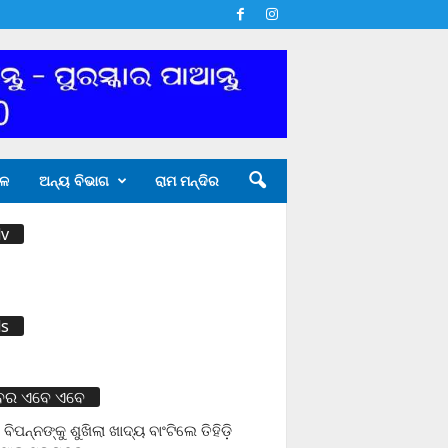
ଳ
ଅନ୍ୟ ବିଭାଗ
ରାମ ମନ୍ଦିର
v
s
ବର ଏବେ ଏବେ
 ବିପନ୍ନଙ୍କୁ ଶୁଖିଲା ଖାଦ୍ୟ ବାଂଟିଲେ ତିହିଡି଼