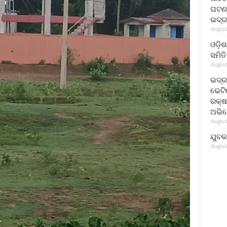
ଘଟଣା
ଭଦ୍ର
August
ଓଡ଼ିଶ
ସମିତି
August
ଭଦ୍ର
ଭେଟି
ରକ୍ଷ
ଅଭି
August
ଯୁବକ
August