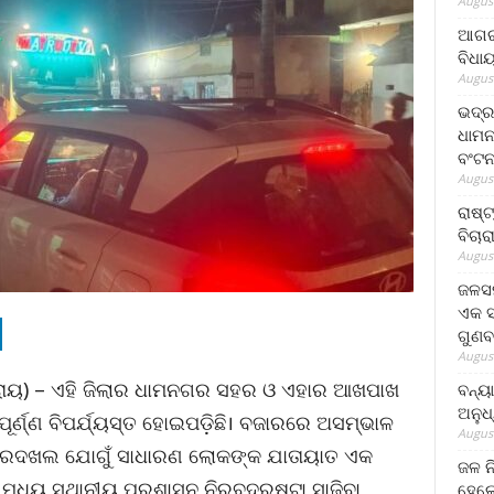
August
ଆଗରପ
ବିଧା
August
ଭଦ୍ର
ଧାମନ
ବଂଟ
August
ରାଷ୍
ବିଚାର
August
ଜଳସମ
ଏକ ସପ
ଗୁଣବ
August
ଧା ରାୟ) – ଏହି ଜିଲାର ଧାମନଗର ସହର ଓ ଏହାର ଆଖପାଖ
ବନ୍ୟ
ଅନୁଧ
ୂର୍ଣ୍ଣ ବିପର୍ଯ୍ୟସ୍ତ ହୋଇପଡ଼ିଛି। ବଜାରରେ ଅସମ୍ଭାଳ
August
 ଜବରଦଖଲ ଯୋଗୁଁ ସାଧାରଣ ଲୋକଙ୍କ ଯାତାୟାତ ଏକ
ଜଳ ନ
ି ମଧ୍ୟ ସ୍ଥାନୀୟ ପ୍ରଶାସନ ନିରବଦ୍ରଷ୍ଟା ସାଜିବା
ହେଲେ