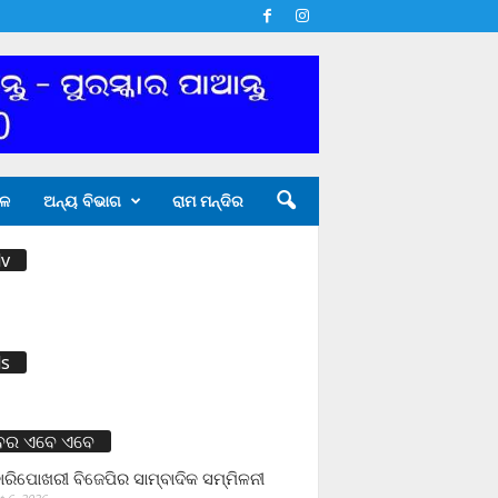
ଳ
ଅନ୍ୟ ବିଭାଗ
ରାମ ମନ୍ଦିର
v
s
ବର ଏବେ ଏବେ
ାରିପୋଖରୀ ବିଜେପିର ସାମ୍ବାଦିକ ସମ୍ମିଳନୀ