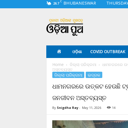
C
BHUBANESWAR
THURSDAY,
26.7
O
d
i
a
p
u
a
ଓଡ଼ିଶା
COVID OUTBREAK
.
c
Home
ଜିଲ୍ଲା ପରିକ୍ରମା
ଧାମନଗରରେ ଉତ୍
o
ଅସ୍ତବ୍ୟସ୍ତ
m
ଜିଲ୍ଲା ପରିକ୍ରମା
ଭଦ୍ରକ
ଧାମନଗରରେ ଉତ୍କଟ ହେଉଛି ଟ୍ରା
ଜନଜୀବନ ଅସ୍ତବ୍ୟସ୍ତ
By
Snigdha Ray
-
May 11, 2026
14