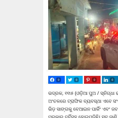
0
0
0
0
ଭଦ୍ରକ, ୧୧ା୫ (ଓଡ଼ିଆ ପୁଅ / ସ୍ନିଗ୍
ଅଂଚଳରେ ଟ୍ରାଫିକ ବ୍ୟବସ୍ଥା ଏବେ ସଂପ
ଭିଡ଼ ସାଙ୍ଗକୁ ବେଆଇନ ପାର୍କିଂ ଏବଂ
ପ୍ରକାର ଦୁର୍ବିସହ ହୋଇପଡ଼ିଛି। ସବୁ ଜାଣ