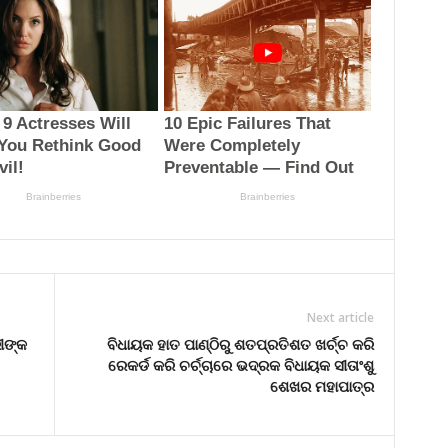
Next article
ୀଙ୍କ
ବିଧାୟକ ହାତ ପାଣ୍ଠିରୁ ଶତପ୍ରତିଶତ ଖର୍ଚ୍ଚ କରି
ରେକର୍ଡ କରି ଚର୍ଚ୍ଚାରେ ଭଦ୍ରକ ବିଧାୟକ ସୀତାଂଶୁ
ଶେଖର ମହାପାତ୍ର