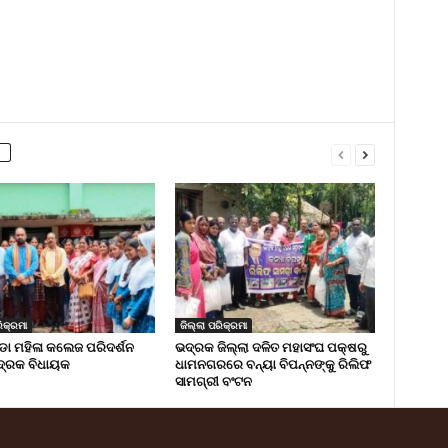
ିକ୍ରମା
ଜିଲ୍ଲା ପରିକ୍ରମା
 ମହିଳା କଲେଜ ପରିଦର୍ଶନ
ଭଦ୍ରକ ଜିଲ୍ଲା ଦଳିତ ମହାସଂଘ ପକ୍ଷରୁ
୍ରକ ବିଧାୟକ
ଧାମନଗରରେ ବନ୍ୟା ବିପନ୍ନଙ୍କୁ ରିଲିଫ
ସାମଗ୍ରୀ ବଂଟନ