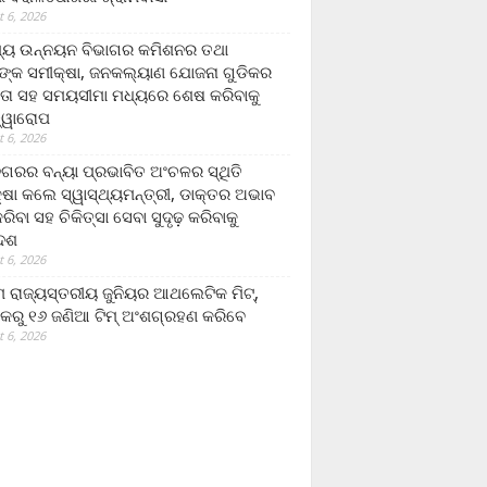
 6, 2026
ମ୍ୟ ଉନ୍ନୟନ ବିଭାଗର କମିଶନର ତଥା
ଙ୍କ ସମୀକ୍ଷା, ଜନକଲ୍ୟାଣ ଯୋଜନା ଗୁଡିକର
ତା ସହ ସମୟସୀମା ମଧ୍ୟରେ ଶେଷ କରିବାକୁ
ତ୍ୱାରୋପ
 6, 2026
ଗରର ବନ୍ୟା ପ୍ରଭାବିତ ଅଂଚଳର ସ୍ଥିତି
୍ଷା କଲେ ସ୍ୱାସ୍ଥ୍ୟମନ୍ତ୍ରୀ, ଡାକ୍ତର ଅଭାବ
ରିବା ସହ ଚିକିତ୍ସା ସେବା ସୁଦୃଢ଼ କରିବାକୁ
ଦେଶ
 6, 2026
 ରାଜ୍ୟସ୍ତରୀୟ ଜୁନିୟର ଆଥଲେଟିକ ମିଟ୍‌,
କରୁ ୧୬ ଜଣିଆ ଟିମ୍ ଅଂଶଗ୍ରହଣ କରିବେ
 6, 2026