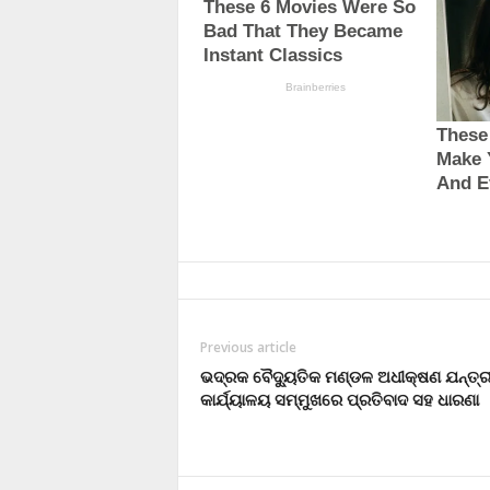
Previous article
ଭଦ୍ରକ ବୈଦ୍ୟୁତିକ ମଣ୍ଡଳ ଅଧୀକ୍ଷଣ ଯନ୍ତ୍ର
କାର୍ଯ୍ୟାଳୟ ସମ୍ମୁଖରେ ପ୍ରତିବାଦ ସହ ଧାରଣା