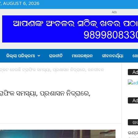
 AUGUST 6, 2026
Ads
ଜିଲ୍ଲା ପରିକ୍ରମା
ରାଜନୀତି
ମନୋରଞ୍ଜନ
ଜୀବନଚର୍ଯ୍ୟା
ଖେ
କଟ ହେଉଛି ଟ୍ରାଫିକ ସମସ୍ୟା, ପ୍ରଶାସନ ନିଦ୍ରାରେ, ଜନଜୀବନ
Ad
ଫିକ ସମସ୍ୟା, ପ୍ରଶାସନ ନିଦ୍ରାରେ,
Ad
ଖ
ଭଣ୍ଡ