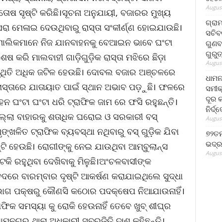
August
ଷ ସୃଷ୍ଟି କରିଛି।ସୂଚନା ଅନୁଯାୟୀ, ବଜାରର ମୁଖ୍ୟ
ଗ୍ରା
ା ମେଳାଇ ଦେଉଥିବାରୁ ରାସ୍ତା ସଂକୀର୍ଣ୍ଣ ହୋଇଯାଉଛି।
ସଚିବ
 ମାଲିକମାନେ ନିଜ ଯାନବାହନକୁ ବେଆଇନ ଭାବେ ଘଂଟା
ଗୁଣବ
ଗୁରୁ
ଶେଷ କରି ମାଲବାହୀ ଗାଡ଼ିଗୁଡ଼ିକ ରାସ୍ତା ମଝିରେ ଛିଡ଼ା
August
୍ଥିତି ଅଧିକ ଜଟିଳ ହେଉଛି। ଦୋବଲ ବଜାର ଅଞ୍ଚଳରେ
ଧାମନ
ରାସ୍ତାରେ ଯାତାୟାତ ପାଇଁ ସ୍ଥାନ ଅଭାବ ପଡ଼ୁଛି। ଫଳରେ
ସମୀକ
ଦୂର କ
ନ ଘଂଟା ଘଂଟା ଧରି ଟ୍ରାଫିକ ଜାମ ରେ ଫସି ରହୁଛନ୍ତି।
ନିର୍ଦ୍
ଲ୍ଲା ବାହାରକୁ ଶତାଧିକ ଘରୋଇ ଓ ସରକାରୀ ବସ୍
August
୍ଖଳିତ ଟ୍ରାଫିକ ବ୍ୟବସ୍ଥା ନଥିବାରୁ ବସ୍ ଗୁଡ଼ିକ ଯିବା
୭୨ତମ
ଭଦ୍ର
ି ହେଉଛି। ରୋଗୀଙ୍କୁ ନେଇ ଯାଉଥିବା ଆମ୍ବୁଲାନ୍ସ
August
 ରହୁଥିବା ଦେଖିବାକୁ ମିଳୁଛି।ଅଂଚଳବାସୀଙ୍କ
ଦରେ ବାରମ୍ବାର ଦୃଷ୍ଟି ଆକର୍ଷଣ କରାଯାଇଥିଲେ ସୁଦ୍ଧା
ିଭାଗ ପକ୍ଷରୁ କୌଣସି କଠୋର ପଦକ୍ଷେପ ନିଆଯାଉନାହିଁ।
ଫିକ ସମସ୍ୟା କୁ ରୋକି ହେଉନାହିଁ ତେବେ ଖୁବ୍ ଶୀଘ୍ର
ାମନଗର ଥାନା ଅଧିକାରୀ ସୁବ୍ରଜିତି ଦାଶ କହିଛନ୍ତି।