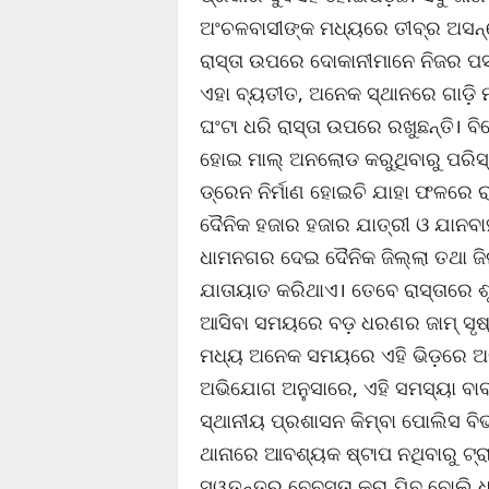
ଅଂଚଳବାସୀଙ୍କ ମଧ୍ୟରେ ତୀବ୍ର ଅସନ୍ତୋ
ରାସ୍ତା ଉପରେ ଦୋକାନୀମାନେ ନିଜର ପସର
ଏହା ବ୍ୟତୀତ, ଅନେକ ସ୍ଥାନରେ ଗାଡ଼ି
ଘଂଟା ଧରି ରାସ୍ତା ଉପରେ ରଖୁଛନ୍ତି। ବି
ହୋଇ ମାଲ୍ ଅନଲୋଡ କରୁଥିବାରୁ ପରିସ
ଡ୍ରେନ ନିର୍ମାଣ ହୋଇଚି ଯାହା ଫଳରେ 
ଦୈନିକ ହଜାର ହଜାର ଯାତ୍ରୀ ଓ ଯାନବାହ
ଧାମନଗର ଦେଇ ଦୈନିକ ଜିଲ୍ଲା ତଥା ଜି
ଯାତାୟାତ କରିଥାଏ। ତେବେ ରାସ୍ତାରେ ଶୃଙ
ଆସିବା ସମୟରେ ବଡ଼ ଧରଣର ଜାମ୍ ସୃଷ୍ଟ
ମଧ୍ୟ ଅନେକ ସମୟରେ ଏହି ଭିଡ଼ରେ ଅଟକି
ଅଭିଯୋଗ ଅନୁସାରେ, ଏହି ସମସ୍ୟା ବାବ
ସ୍ଥାନୀୟ ପ୍ରଶାସନ କିମ୍ବା ପୋଲିସ ବ
ଥାନାରେ ଆବଶ୍ୟକ ଷ୍ଟାପ ନଥିବାରୁ ଟ୍ରା
ସ୍ୱତନ୍ତ୍ର ବେବସ୍ତା କରା ଯିବ ବୋଲି ଧ