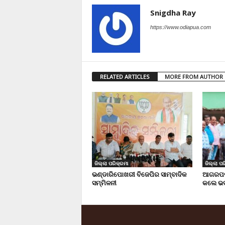
Snigdha Ray
https://www.odiapua.com
RELATED ARTICLES
MORE FROM AUTHOR
ଜିଲ୍ଲା ପରିକ୍ରମା
ଜିଲ୍ଲା ପର
ଭଣ୍ଡାରିପୋଖରୀ ବିଜେପିର ସାମ୍ବାଦିକ
ଆଗରପଡା
ସମ୍ମିଳନୀ
କଲେ ଭଦ