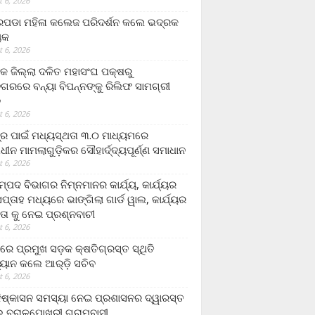
 6, 2026
ଡା ମହିଳା କଲେଜ ପରିଦର୍ଶନ କଲେ ଭଦ୍ରକ
ୟକ
 6, 2026
କ ଜିଲ୍ଲା ଦଳିତ ମହାସଂଘ ପକ୍ଷରୁ
ଗରରେ ବନ୍ୟା ବିପନ୍ନଙ୍କୁ ରିଲିଫ ସାମଗ୍ରୀ
ନ
 6, 2026
ଟ୍ର ପାଇଁ ମଧ୍ୟସ୍ଥତା ୩.୦ ମାଧ୍ୟମରେ
ାଧୀନ ମାମଲାଗୁଡ଼ିକର ସୌହାର୍ଦ୍ଦ୍ୟପୂର୍ଣ୍ଣ ସମାଧାନ
 6, 2026
୍ପଦ ବିଭାଗର ନିମ୍ନମାନର କାର୍ଯ୍ୟ, କାର୍ଯ୍ୟର
୍ତାହ ମଧ୍ୟରେ ଭାଙ୍ଗିଲା ଗାର୍ଡ ୱାଲ, କାର୍ଯ୍ୟର
ତା କୁ ନେଇ ପ୍ରଶ୍ନବାଚୀ
 6, 2026
ାରେ ପ୍ରମୁଖ ସଡ଼କ କ୍ଷତିଗ୍ରସ୍ତ ସ୍ଥିତି
୍ୟାନ କଲେ ଆର୍‌ଡ଼ି ସଚିବ
 6, 2026
ିଷ୍କାସନ ସମସ୍ୟା ନେଇ ପ୍ରଶାସନର ଦ୍ୱାରସ୍ତ
 ବରାଳପୋଖରୀ ଗ୍ରାମବାସୀ