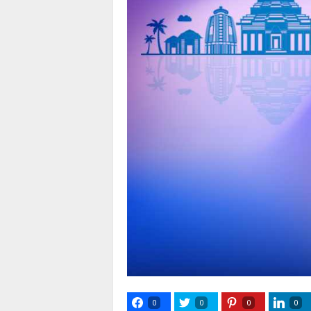
0
0
0
0