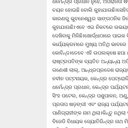
ଧର୍ମେନ୍ଦ୍ର ପ୍ରଧାନ ନୁହେଁ, ଅପରାଜିତା 
ଚୟନ ହୋଇଛି ବୋଲି କୁହାଯାଉଛି।ସେହିପର
କାରଣରୁ ଭୁବନେଶ୍ୱର ସାଙ୍ଗଠନିକ ଜିଲ
କୁହାଯାଉଛି।ଏବେ ଏଇ ନିକଟରେ ଉଭୟଙ୍
ଦେଖିବାକୁ ମିଳିଛି।ଖୋର୍ଦ୍ଧାଠାରେ ପାଇକ
କାର୍ଯ୍ୟକ୍ରମରେ ମୁଖ୍ୟ ଅତିଥି ଭାବର
କୋବିନ୍ଦ।ତେବେ ଏହି ଉପଲକ୍ଷେ ଛପା ଯ
ରାଷ୍ଟ୍ରପତିଙ୍କ ବ୍ୟତିତ ଅନ୍ୟାନ୍ୟ 
ଗଣେଶୀ ଲାଲ୍, ଆନ୍ଧ୍ରପ୍ରଦେଶ ରାଜ୍ୟପା
ନବୀନ ପଟ୍ଟନାୟକ, କେନ୍ଦ୍ର ପେଟ୍ରୋଲି
ଧର୍ମେନ୍ଦ୍ର ପ୍ରଧାନ, କେନ୍ଦ୍ର ପର୍ଯ୍ୟଟ
ସିଂହ ପଟେଲ, କେନ୍ଦ୍ର ପଶୁପାଳନ, ଅଣୁ
ପ୍ରତାପ ଷଡ଼ଙ୍ଗୀ ଏବଂ ରାଜ୍ୟ ପର୍ଯ୍ୟଟନ
ପାଣିଗ୍ରାହୀଙ୍କ ନାମ ଥିଲା।କିନ୍ତୁ ନଥିଲ
ବିଜେଡି ବିଧାୟକ ଜ୍ୟୋତିରିନ୍ଦ୍ର ନାଥ ମ