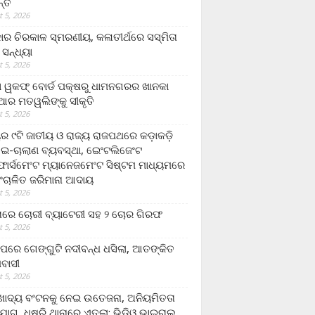
ନ୍ତ
 5, 2026
ାର ଚିରକାଳ ସ୍ମରଣୀୟ, କଳାତୀର୍ଥରେ ସସ୍ମିତା
ି ସନ୍ଧ୍ୟା
 5, 2026
ା ୱକଫ୍ ବୋର୍ଡ ପକ୍ଷରୁ ଧାମନଗରର ଖାନକା
ିଆର ମତୱଲିଙ୍କୁ ସୀକୃତି
 5, 2026
ୟର ୯ଟି ଜାତୀୟ ଓ ରାଜ୍ୟ ରାଜପଥରେ କଡ଼ାକଡ଼ି
 ଇ-ଚାଲାଣ ବ୍ୟବସ୍ଥା, ଇେଂଟଲିଜେଂଟ
ର୍ସମେଂଟ ମ୍ୟାନେଜମେଂଟ ସିଷ୍ଟମ ମାଧ୍ୟମରେ
ଂଚାଳିତ ଜରିମାନା ଆଦାୟ
 5, 2026
ାରେ ଚୋରୀ ବ୍ୟାଟେରୀ ସହ ୨ ଚୋର ଗିରଫ
 5, 2026
ାପରେ ଗେଙ୍ଗୁଟି ନଦୀବନ୍ଧ ଧସିଲା, ଆତଙ୍କିତ
ମବାସୀ
 5, 2026
ାଦ୍ୟ ବଂଟନକୁ ନେଇ ଉତେଜନା, ଅନିୟମିତତା
ୋଗ, ଧୁଷୁରି ଥାନାରେ ଏତଲା; ଭିଡିଓ ଭାଇରାଲ