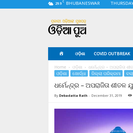
C
BHUBANESWAR
THURSDAY,
29.9
O
d
i
a
p
u
a
ଓଡ଼ିଶା
COVID OUTBREAK
.
c
Home
ଓଡ଼ିଶା
ଧର୍ମେନ୍ଦ୍ର – ଅପରାଜିତା ଶୀତ
o
ଓଡ଼ିଶା
ଖୋର୍ଦ୍ଧା
ଜିଲ୍ଲା ପରିକ୍ରମା
ବଲା
m
ଧର୍ମେନ୍ଦ୍ର – ଅପରାଜିତା ଶୀତଳ ଯୁ
By
Debadatta Rath
-
December 31, 2019