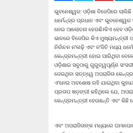
ଭୁବନେଶ୍ୱର: ଓଡ଼ିଶା ବିଜେପିରେ ଚାଲିଛି
ଧର୍ମେନ୍ଦ୍ର ପ୍ରଧାନ ଏବଂ ଭୁବନେଶ୍ୱର 
ନେଇ ଆଲୋଚନା ହେଉଛି।କିଏ ହେବ ଓଡ଼ିଶ
ଭାବରେ ବିଜେପିର କିଏ ମୁଖ୍ୟମନ୍ତ୍ରୀ ପା
ନିର୍ବାଚନ ନ’ଲଢ଼ି ଏବଂ ନ’ଜିତି ମଧ୍ୟ ଧର
କେନ୍ଦ୍ରମନ୍ତ୍ରୀ ହୋଇ ପାରିଥିବା ବେଳେ
ଓଡ଼ିଶାର ସବୁଠାରୁ ଗୁରୁତ୍ୱପୂର୍ଣ୍ଣ ସ
ଦେଇଥିବା ସତ୍ତ୍ୱେ ଅପରାଜିତା କେନ୍ଦ୍
ଏ’ନେଇ ଅବଶୋଷ ରହି ଯାଇଥିବା କୁହାଯା
ପ୍ରତାପ ଷଡ଼ଙ୍ଗୀ କହିଥିଲେ ଯେ, ଅପରା
କେନ୍ଦ୍ରମନ୍ତ୍ରୀ ହେଉଛନ୍ତି ଏବଂ କିଛି
ଏବଂ ଅପରାଜିତାଙ୍କ ମଧ୍ୟରେ ଘମାଘୋଟ