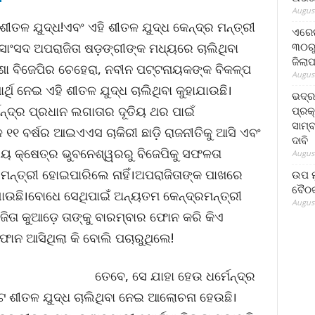
August
 ଶୀତଳ ଯୁଦ୍ଧ!ଏବଂ ଏହି ଶୀତଳ ଯୁଦ୍ଧ କେନ୍ଦ୍ର ମନ୍ତ୍ରୀ
ଏରେଇ
୩୦ରୁ
ସାଂସଦ ଅପରାଜିତା ଷଡ଼ଙ୍ଗୀଙ୍କ ମଧ୍ୟରେ ଚାଲିଥିବା
ଜିଲା
ା ବିଜେପିର ଚେହେରା, ନବୀନ ପଟ୍ଟନାୟକଙ୍କ ବିକଳ୍ପ
August
ର୍ଥି ନେଇ ଏହି ଶୀତଳ ଯୁଦ୍ଧ ଚାଲିଥିବା କୁହାଯାଉଛି।
ଭଦ୍
୍ମେନ୍ଦ୍ର ପ୍ରଧାନ ଲଗାତାର ଦୂତିୟ ଥର ପାଇଁ
ପ୍ରକ
ସାମ୍
 ୧୧ ବର୍ଷର ଆଇଏଏସ ଚାକିରୀ ଛାଡ଼ି ରାଜନୀତିକୁ ଆସି ଏବଂ
ଦାବି
ଂସଦୀୟ କ୍ଷେତ୍ର ଭୁବନେଶ୍ୱରରୁ ବିଜେପିକୁ ସଫଳତା
August
ରମନ୍ତ୍ରୀ ହୋଇପାରିଲେ ନାହିଁ।ଅପରାଜିତାଙ୍କ ପାଖରେ
ଉପ ମୁ
ବୈଠକ
ଉଛି।ବୋଧେ ସେଥିପାଇଁ ଅନ୍ୟତମ କେନ୍ଦ୍ରମନ୍ତ୍ରୀ
August
ଜିତା କୁଆଡ଼େ ତାଙ୍କୁ ବାରମ୍ବାର ଫୋନ କରି କିଏ
 ଫୋନ ଆସିଥିଲା କି ବୋଲି ପଚାରୁଥିଲେ!
ତେବେ, ସେ ଯାହା ହେଉ ଧର୍ମେନ୍ଦ୍ର
 ଶୀତଳ ଯୁଦ୍ଧ ଚାଲିଥିବା ନେଇ ଆଲୋଚନା ହେଉଛି।