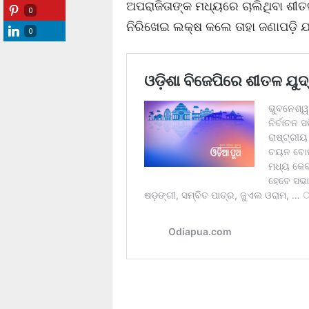
ଅପରାଜିତାଙ୍କ ମଧ୍ୟରେ ଚାଲିଥିବା ଶୀତ
0
ନିରିଖେଇ ଲକ୍ଷ କଲେ ତାହା ଜଣାପଡ଼ି ଯା
0