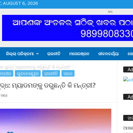
 AUGUST 6, 2026
Ads
ଜିଲ୍ଲା ପରିକ୍ରମା
ରାଜନୀତି
ମନୋରଞ୍ଜନ
ଜୀବନଚର୍ଯ୍ୟା
ଖେ
ଳ ଯୁଦ୍ଧ: ମ୍ୟାଡମଙ୍କୁ ଡରୁଛନ୍ତି କି ମନ୍ତ୍ରୀ?
Ad
ଙ୍ଗୀର
ଭୁବନେଶ୍ୱର
ରାଜନୀତି
ସହର
ଦ୍ଧ: ମ୍ୟାଡମଙ୍କୁ ଡରୁଛନ୍ତି କି ମନ୍ତ୍ରୀ?
1903
Ad
ଖ
ଆଖଣ୍