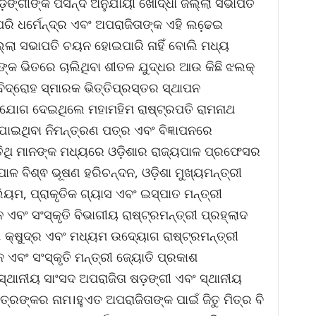
ଷଡ଼ଙ୍ଗୀଙ୍କ ପସନ୍ଦ ଅନୁଯାୟୀ ଖୋର୍ଦ୍ଧା ଜିଲ୍ଲା ସଭାପତି
ି ଧର୍ମେନ୍ଦ୍ର ଏବଂ ଅପରାଜିତାଙ୍କ ଏହି ଲଢେ଼ଇ
୍ଲା ସଭାପତି ଚୟନ ହୋଇପାରି ନାହିଁ ବୋଲି ମଧ୍ୟ
କ ଭିତରେ ଚାଲିଥିବା ଶୀତଳ ଯୁଦ୍ଧର ଆଉ କିଛି ଝଲକ୍
 ବିଦ୍ରୋହ ସ୍ମାରକ ଭିତ୍ତିପ୍ରସ୍ତର ସ୍ଥାପନ
େ ଯୋଗ ଦେଇଥିଲେ ମହାମହିମ ରାଷ୍ଟ୍ରପତି ରାମନାଥ
ାଇଥିବା ନିମନ୍ତ୍ରଣ ପତ୍ର ଏବଂ ବିଜ୍ଞାପନରେ
ଅତିଥି ମାନଙ୍କ ମଧ୍ୟରେ ଓଡ଼ିଶାର ରାଜ୍ୟପାଳ ପ୍ରଫେସର
ଳ ବିଶ୍ଵ ଭୂଷଣ ହରିଚନ୍ଦନ, ଓଡ଼ିଶା ମୁଖ୍ୟମନ୍ତ୍ରୀ
ୟମ, ପ୍ରାକୃତିକ ଗ୍ୟାସ ଏବଂ ଇସ୍ପାତ ମନ୍ତ୍ରୀ
ନ ଏବଂ ସଂସ୍କୃତି ବିଭାଗୀୟ ରାଷ୍ଟ୍ରମନ୍ତ୍ରୀ ପ୍ରହ୍ଲାଦ
, କ୍ଷୁଦ୍ର ଏବଂ ମଧ୍ୟମ ଉଦ୍ୟୋଗ ରାଷ୍ଟ୍ରମନ୍ତ୍ରୀ
 ଏବଂ ସଂସ୍କୃତି ମନ୍ତ୍ରୀ ଜ୍ୟୋତି ପ୍ରକାଶ
ା ସ୍ଥାନୀୟ ସାଂସଦ ଅପରାଜିତା ଷଡ଼ଙ୍ଗୀ ଏବଂ ସ୍ଥାନୀୟ
ିତ୍ରଙ୍କର ନାମ।ହୁଏତ ଅପରାଜିତାଙ୍କ ପାଇଁ ଜିତୁ ମିତ୍ର ବି