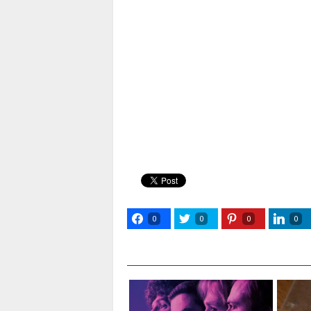
0
0
0
0