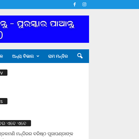
ଳ
ଅନ୍ୟ ବିଭାଗ
ରାମ ମନ୍ଦିର
v
s
ବର ଏବେ ଏବେ
ଡଳମଣି ମନ୍ଦିରର ବରିଷ୍ଠ ପୂଜାପଣ୍ଡାଙ୍କ