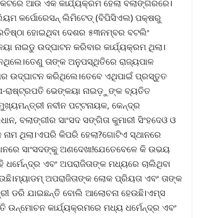
ନିକଟରେ ଆଉ ଏକ କାର୍ଯ୍ୟକ୍ରମ ହେଲା ବଲାଙ୍ଗିରରେ।
ମ କର୍ପୋରେସନ୍ ଲିମିଟେଡ୍ (ବିପିସିଏଲ) ପକ୍ଷରୁ
ରତିଷ୍ଠା ହୋଇଥିବା ଦେଶର ୫୩ନମ୍ବର ବଟଲିଂ
କୟା ନାଇଡୁ ଉଦ୍‌ଘାଟନ କରିବାର କାର୍ଯ୍ୟକ୍ରମ ଥିଲା।
ରିନଥିଲେ।ତେଣୁ ତାଙ୍କ ଅନୁପସ୍ଥିତିରେ ରାଜ୍ୟପାଳ
ର ଉଦ୍ଘାଟନ କରିଥିଲେ।ତେବେ ଏଥିପାଇଁ ପ୍ରସ୍ତୁତ
ପ-ରାଷ୍ଟ୍ରପତି ଭେଙ୍କୟା ନାଇଡ଼ୁଙ୍କ ବ୍ୟତିତ
ୁଖ୍ୟମନ୍ତ୍ରୀ ନବୀନ ପଟ୍ଟନାୟକ, କେନ୍ଦ୍ର
ରଧାନ, ବଲାଙ୍ଗୀର ସାଂସଦ ସଙ୍ଗିତା କୁମାରୀ ସିଂହଦେଓ ଓ
 ନାମ ଥିଲା।ଏପରି କିପରି ହେଲା?ଗୋଟିଏ ସ୍ଥାନରେ
୍ଥାନରେ ସାଂସଦଙ୍କୁ ଅଣଦେଖା!ଯେତେବେଳେ କି ଉଭୟ
ହି ଧର୍ମେନ୍ଦ୍ର ଏବଂ ଅପରାଜିତାଙ୍କ ମଧ୍ୟରେ ଚାଲିଥିବା
ଛି।ମ୍ୟାଡମ୍ ଅପରାଜିତାଙ୍କ ଲୋକ ପ୍ରିୟତା ଏବଂ ତାଙ୍କ
ତ୍ରୀ ଡରି ଯାଇଛନ୍ତି ବୋଲି ଆଲୋଚନା ହେଉଛି।ଏମ୍ସ
୍ତି ଉନ୍ମୋଚନ କାର୍ଯ୍ୟକ୍ରମରେ ମଧ୍ୟ ଧର୍ମେନ୍ଦ୍ର ଏବଂ