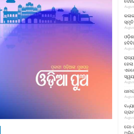
ଦେହା
August
କଳାକ
ସ୍ମୃତ
August
ଓଡ଼ିଶ
ହବିବ
August
ରାଜ୍
ହେଲା
ଏନଫୋ
ସ୍ୱୟ
August
ଧାମର
August
ବନ୍ୟ
ଗ୍ରା
August
ଗୋ-ଖ
ଅଭିଯ