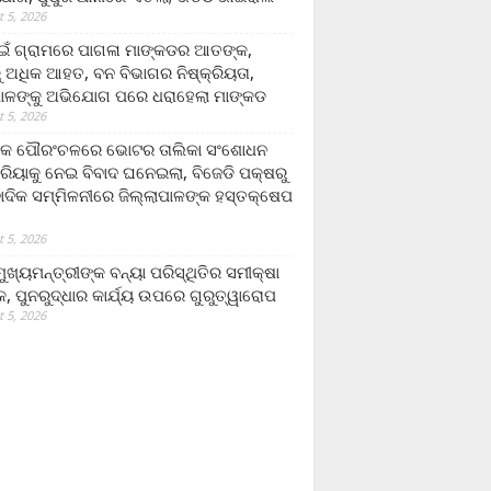
 5, 2026
ଁ ଗ୍ରାମରେ ପାଗଳା ମାଙ୍କଡର ଆତଙ୍କ,
 ଅଧିକ ଆହତ, ବନ ବିଭାଗର ନିଷ୍କ୍ରିୟତା,
ପାଳଙ୍କୁ ଅଭିଯୋଗ ପରେ ଧରାହେଲା ମାଙ୍କଡ
 5, 2026
ରକ ପୌରଂଚଳରେ ଭୋଟର ତାଲିକା ସଂଶୋଧନ
୍ରିୟାକୁ ନେଇ ବିବାଦ ଘନେଇଲା, ବିଜେଡି ପକ୍ଷରୁ
ବାଦିକ ସମ୍ମିଳନୀରେ ଜିଲ୍ଲାପାଳଙ୍କ ହସ୍ତକ୍ଷେପ
 5, 2026
ଖ୍ୟମନ୍ତ୍ରୀଙ୍କ ବନ୍ୟା ପରିସ୍ଥିତିର ସମୀକ୍ଷା
, ପୁନରୁଦ୍ଧାର କାର୍ଯ୍ୟ ଉପରେ ଗୁରୁତ୍ୱାରୋପ
 5, 2026