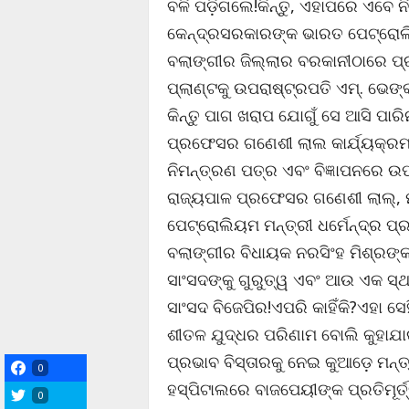
ବଳି ପଡ଼ିଗଲେ!କିନ୍ତୁ, ଏହାପରେ ଏବେ 
କେନ୍ଦ୍ରସରକାରଙ୍କ ଭାରତ ପେଟ୍ରୋଲିୟ
ବଲାଙ୍ଗୀର ଜିଲ୍ଲାର ବରକାନୀଠାରେ ପ୍
ପ୍ଲାଣ୍ଟକୁ ଉପରାଷ୍ଟ୍ରପତି ଏମ୍‌. ଭେଙ୍
କିନ୍ତୁ ପାଗ ଖରାପ ଯୋଗୁଁ ସେ ଆସି ପା
ପ୍ରଫେସର ଗଣେଶୀ ଲାଲ କାର୍ଯ୍ୟକ୍ରମ
ନିମନ୍ତ୍ରଣ ପତ୍ର ଏବଂ ବିଜ୍ଞାପନରେ ଉ
ରାଜ୍ୟପାଳ ପ୍ରଫେସର ଗଣେଶୀ ଲାଲ୍, ମ
ପେଟ୍ରୋଲିୟମ ମନ୍ତ୍ରୀ ଧର୍ମେନ୍ଦ୍ର ପ୍
ବଲାଙ୍ଗୀର ବିଧାୟକ ନରସିଂହ ମିଶ୍ରଙ୍କ
ସାଂସଦଙ୍କୁ ଗୁରୁତ୍ୱ ଏବଂ ଆଉ ଏକ ସ
ସାଂସଦ ବିଜେପିର!ଏପରି କାହିଁକି?ଏହା ସେ
ଶୀତଳ ଯୁଦ୍ଧର ପରିଣାମ ବୋଲି କୁହାଯାଉ
ପ୍ରଭାବ ବିସ୍ତାରକୁ ନେଇ କୁଆଡ଼େ ମନ୍
0
ହସ୍ପିଟାଲରେ ବାଜପେୟୀଙ୍କ ପ୍ରତିମୂର୍ତ
0