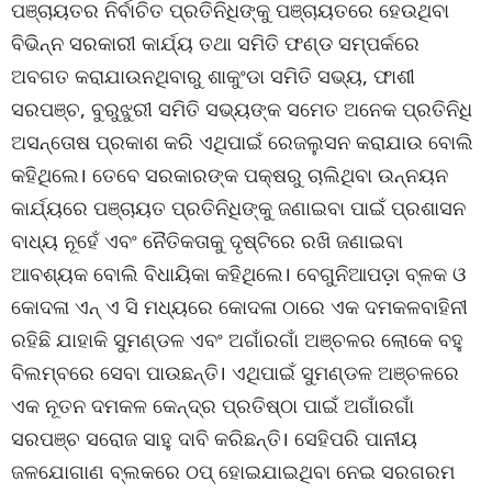
ପଞ୍ଚାୟତର ନିର୍ବାଚିତ ପ୍ରତିନିଧିଙ୍କୁ ପଞ୍ଚାୟତରେ ହେଉଥିବା
ବିଭିନ୍ନ ସରକାରୀ କାର୍ଯ୍ୟ ତଥା ସମିତି ଫଣ୍ଡ ସମ୍ପର୍କରେ
ଅବଗତ କରାଯାଉନଥିବାରୁ ଶାକୁଂଡା ସମିତି ସଭ୍ୟ, ଫାଶୀ
ସରପଞ୍ଚ, ବୁରୁଝୁରୀ ସମିତି ସଭ୍ୟଙ୍କ ସମେତ ଅନେକ ପ୍ରତିନିଧି
ଅସନ୍ତୋଷ ପ୍ରକାଶ କରି ଏଥିପାଇଁ ରେଜଲୁସନ କରାଯାଉ ବୋଲି
କହିଥିଲେ। ତେବେ ସରକାରଙ୍କ ପକ୍ଷରୁ ଚାଲିଥିବା ଉନ୍ନୟନ
କାର୍ଯ୍ୟରେ ପଞ୍ଚାୟତ ପ୍ରତିନିଧିଙ୍କୁ ଜଣାଇବା ପାଇଁ ପ୍ରଶାସନ
ବାଧ୍ୟ ନୂହେଁ ଏବଂ ନୈତିକତାକୁ ଦୃଷ୍ଟିରେ ରଖି ଜଣାଇବା
ଆବଶ୍ୟକ ବୋଲି ବିଧାୟିକା କହିଥିଲେ। ବେଗୁନିଆପଡ଼ା ବ୍ଳକ ଓ
କୋଦଳା ଏନ୍ ଏ ସି ମଧ୍ୟରେ କୋଦଳା ଠାରେ ଏକ ଦମକଳବାହିନୀ
ରହିଛି ଯାହାକି ସୁମଣ୍ଡଳ ଏବଂ ଅଗାଁରଗାଁ ଅଞ୍ଚଳର ଲୋକେ ବହୁ
ବିଲମ୍ବରେ ସେବା ପାଉଛନ୍ତି। ଏଥିପାଇଁ ସୁମଣ୍ଡଳ ଅଞ୍ଚଳରେ
ଏକ ନୂତନ ଦମକଳ କେନ୍ଦ୍ର ପ୍ରତିଷ୍ଠା ପାଇଁ ଅଗାଁରଗାଁ
ସରପଞ୍ଚ ସରୋଜ ସାହୁ ଦାବି କରିଛନ୍ତି। ସେହିପରି ପାନୀୟ
ଜଳଯୋଗାଣ ବ୍ଲକରେ ଠପ୍ ହୋଇଯାଇଥିବା ନେଇ ସରଗରମ