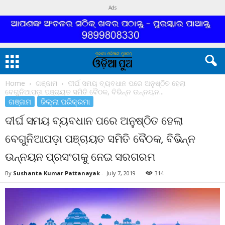
Ads
Home
ଗଞ୍ଜାମ
ଦୀର୍ଘ ସମୟ ବ୍ୟବଧାନ ପରେ ଅନୁଷ୍ଠିତ ହେଲା
ବେଗୁନିଆପଡ଼ା ପଞ୍ଚାୟତ ସମିତି ବୈଠକ, ବିଭିନ୍ନ ଉନ୍ନୟନ...
ଗଞ୍ଜାମ
ଜିଲ୍ଲା ପରିକ୍ରମା
ଦୀର୍ଘ ସମୟ ବ୍ୟବଧାନ ପରେ ଅନୁଷ୍ଠିତ ହେଲା
ବେଗୁନିଆପଡ଼ା ପଞ୍ଚାୟତ ସମିତି ବୈଠକ, ବିଭିନ୍ନ
ଉନ୍ନୟନ ପ୍ରସଂଗକୁ ନେଇ ସରଗରମ
By
Sushanta Kumar Pattanayak
-
July 7, 2019
314