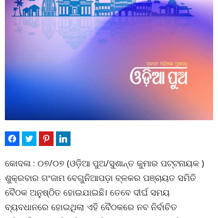
କୋଦଳା : ୦୭/୦୭ (ଓଡ଼ିଆ ପୁଅ/ସୁଶାନ୍ତ କୁମାର ପଟ୍ଟନାୟକ )
ଶୁକ୍ରବାର ଗଂଜାମ ବେଗୁନିଆପଡ଼ା ବ୍ଳକର ପଞ୍ଚାୟତ ସମିତି
ବୈଠକ ଅନୁଷ୍ଠିତ ହୋଇଯାଇଛି। ତେବେ ଦୀର୍ଘ ସମୟ
ବ୍ୟବଧାନରେ ହୋଇଥିଲା ଏହି ବୈଠକରେ ନବ ନିର୍ବାଚିତ