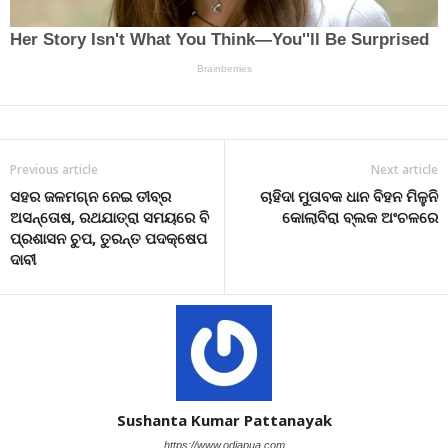
Previous article
Next article
ସହର ଜଳମଗ୍ନ ନେଇ ତୀବ୍ର
ଚାହିଦା ମୁତାବକ ଧାନ ବିହନ ମିଳୁନି
ଅସନ୍ତୋଷ, ରଥଯାତ୍ରା ସମୟରେ ବି
କୋଲାବିରା ବ୍ଲକ ଅଂଚଳରେ
ପ୍ରଶାସନ ଚୁପ, ତୁରନ୍ତ ପଦକ୍ଷେପ
ଦାବୀ
Sushanta Kumar Pattanayak
https://www.odiapua.com