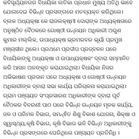
କବିସୂର୍ଯ୍ୟନଗର ବିଧାୟିକା ଲତିକା ପ୍ରଧାନ ମୁଖ୍ୟ ଅତିଥି ଭାବେ
ଯୋଗଦେଇ ବିଭିନ୍ନ ପ୍ରସଙ୍ଗରେ ମତବ୍ୟକ୍ତ କରିଥିଲେ।
ବ୍ଲକ ଅଧ୍ୟକ୍ଷା କେ ରାଜଲକ୍ଷ୍ମୀ ଦୋରାଙ୍କ ଅଧ୍ୟକ୍ଷତାରେ
ଅନୁଷ୍ଠିତ ବୈଠକରେ ଗୋଷ୍ଠୀ ଉନ୍ନୟନ ଅଧିକାରୀ ଅରୁଣ
କୁମାର ମଲ୍ଲିକ, ଉପାଧ୍ୟକ୍ଷ ଭ୍ରମରବର ଭୂୟାଁ ପ୍ରମୁଖ
ମଞ୍ଚାସୀନ ଥିଲେ। ପ୍ରଥମେ ପ୍ରଦୀପ ପ୍ରଜ୍ବଳନ ପରେ
ବିଧାୟିକାଙ୍କୁ ଅଧ୍ୟକ୍ଷା ଓ ଉପାଧ୍ୟକ୍ଷକଂ ଦ୍ବାରା ସମ୍ମାନିତ
କରି ଆସନ ଅଳଙ୍କୃତ କରାଯାଇଥିଲା। ବିଧାୟିକା ନିଜର
ଅଭିଭାଷଣ ପ୍ରଦାନ ପରେ ଅଧ୍ୟକ୍ଷା ଓ ଗୋଷ୍ଠୀ ଉନ୍ନୟନ
ଅଧିକାରୀଙ୍କ ଦ୍ବାରା ସଭା କାର୍ଯ୍ୟ ପରିଚାଳନା କରାଯାଇଥିଲା।
ଗ୍ରାମ ପଞ୍ଚାୟତ ସଂପ୍ରସାରଣ ଅଧିକାରୀଙ୍କ ଦ୍ବାରା ପୂର୍ବ
ବୈଠକର ବିବରଣୀ ପାଠ ପରେ ବିଭିନ୍ନ ଉନ୍ନୟନ ମୂଳକ କାର୍ଯ୍ୟ,
ଜଳ ଓ ପରିମଳ ବିଭାଗ, ସମନ୍ଵିତ ଶିଶୁ ବିକାଶ ଯୋଜନା, ଶିକ୍ଷା ଓ
ସ୍ୱାସ୍ଥ୍ୟ,କୃଷି ବିଭାଗ, କୃଷି ବିଭାଗ ଭଳି ବିଭିନ୍ନ ଅଧିକାରୀଙ୍କୁ
ବିଭିନ୍ନ ପ୍ରସଙ୍ଗରେ ଘେରିଥିଲେ ପଞ୍ଚାୟତ ପ୍ରତିନିଧି ।