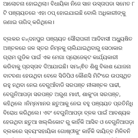
ଆଲୋଚନା ହୋଇଥିଲା। ବିଧାୟିକା ନିଜେ ସାନ ଉସ୍ତାପଡା ସମେତ ୮
ଟି ପଞ୍ଚାୟତରେ ଏହା ଠପ୍ ହୋଇଯାଇଛି ବୋଲି ଅଧିକାରୀଙ୍କୁ
ଜଣାଇ ତାଗିଦ୍ କରିଥିଲେ।
ବ୍ଲକର ଚନ୍ଦନପୁର ପଞ୍ଚାୟତ ସୌରାପଲୀ ଆଦିବାସୀ ଅଧ୍ୟୁଷିତ
ଅଞ୍ଚଳରେ ଜଳ ସ୍ତର ନିମ୍ନକୁ ଚାଲିଯାଇଥିବାରୁ ସେଠାକାର
ଗ୍ରାମ ଗୁଡିକ ପାଇଁ ଏକ ମେଗା ପ୍ରୋଜେକ୍ଟ କାର୍ଯ୍ୟକାରୀ
କରିବାକୁ ପ୍ରସ୍ତାବ ଦିଆଯାଇଛି। ସମନ୍ଵିତ ଶିଶୁ ବିକାଶ ଯୋଜନା
ବାଟବଣା ହେଉଥିବା ବେଳେ ସିଡିପିଓ କୌଣସି ମିଟିଂରେ ଉପସ୍ଥିତ
ରହୁ ନଥିବା ନେଇ ବେରୁଆଁବାଡି ସରପଞ୍ଚ ନୀଳାଞ୍ଚଳ ପାଢୀ,
ବେଗୁନିଆପଡ଼ା ସରପଞ୍ଚ ଅରୁଣ ମାଝୀ, ଶାକୁଂଡା ସରପଞ୍ଚ,
କହିଥିଲେ ।ନିମ୍ନମାନର ଛତୁଆକୁ ନେଇ ବହୁ ପଞ୍ଚାୟତ ପ୍ରତିନିଧି
ବିରୋଧ କରିଥିଲେ। ଏବଂ ବେଗୁନିଆପଡ଼ା ବ୍ଳକ ପାଇଁ ଆବଶ୍ୟକ
ହେଉଥିବା ଛତୁଆ ଖଲ୍ଲିକୋଟ ରୁ କାହିଁକି ଆସିବ ଓ ବେଗୁନିଆପଡ଼ା
ବ୍ଲକରେ ସ୍ବୟଂସହାୟିକା ଗୋଷ୍ଠୀକୁଂ କାହିଁକି ଦାୟିତ୍ବ ମିଳିବନି