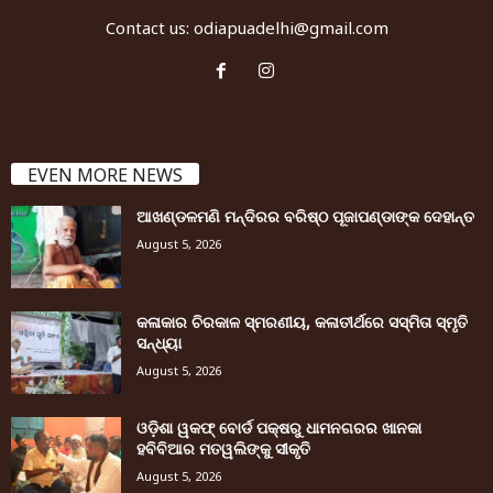
Contact us:
odiapuadelhi@gmail.com
EVEN MORE NEWS
ଆଖଣ୍ଡଳମଣି ମନ୍ଦିରର ବରିଷ୍ଠ ପୂଜାପଣ୍ଡାଙ୍କ ଦେହାନ୍ତ
August 5, 2026
କଳାକାର ଚିରକାଳ ସ୍ମରଣୀୟ, କଳାତୀର୍ଥରେ ସସ୍ମିତା ସ୍ମୃତି
ସନ୍ଧ୍ୟା
August 5, 2026
ଓଡ଼ିଶା ୱକଫ୍ ବୋର୍ଡ ପକ୍ଷରୁ ଧାମନଗରର ଖାନକା
ହବିବିଆର ମତୱଲିଙ୍କୁ ସୀକୃତି
August 5, 2026