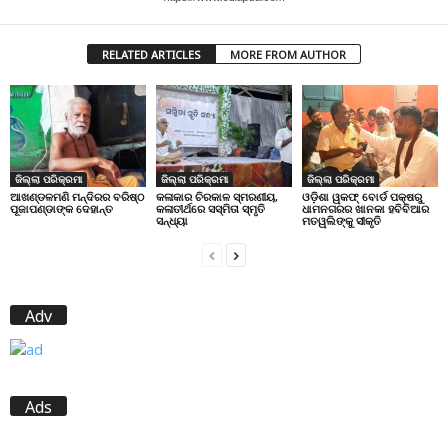
RELATED ARTICLES
MORE FROM AUTHOR
ଜିଲ୍ଲା ପରିକ୍ରମା
ଜିଲ୍ଲା ପରିକ୍ରମା
ଜିଲ୍ଲା ପରିକ୍ରମା
ଆଖଣ୍ଡଳମଣି ମନ୍ଦିରର ବରିଷ୍ଠ
କଳାକାର ଚିରକାଳ ସ୍ମରଣୀୟ,
ଓଡ଼ିଶା ୱକଫ୍ ବୋର୍ଡ ପକ୍ଷରୁ
ପୂଜାପଣ୍ଡାଙ୍କ ଦେହାନ୍ତ
କଳାତୀର୍ଥରେ ସସ୍ମିତା ସ୍ମୃତି
ଧାମନଗରର ଖାନକା ହବିବିଆର
ସନ୍ଧ୍ୟା
ମତୱଲିଙ୍କୁ ସୀକୃତି
Adv
Ads