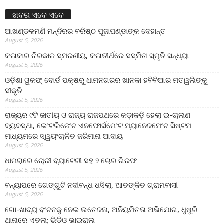
ଖବର ଏବେ ଏବେ
ଆଖଣ୍ଡଳମଣି ମନ୍ଦିରର ବରିଷ୍ଠ ପୂଜାପଣ୍ଡାଙ୍କ ଦେହାନ୍ତ
August 5, 2026
କଳାକାର ଚିରକାଳ ସ୍ମରଣୀୟ, କଳାତୀର୍ଥରେ ସସ୍ମିତା ସ୍ମୃତି ସନ୍ଧ୍ୟା
August 5, 2026
ଓଡ଼ିଶା ୱକଫ୍ ବୋର୍ଡ ପକ୍ଷରୁ ଧାମନଗରର ଖାନକା ହବିବିଆର ମତୱଲିଙ୍କୁ
ସୀକୃତି
August 5, 2026
ରାଜ୍ୟର ୯ଟି ଜାତୀୟ ଓ ରାଜ୍ୟ ରାଜପଥରେ କଡ଼ାକଡ଼ି ହେଲା ଇ-ଚାଲାଣ
ବ୍ୟବସ୍ଥା, ଇେଂଟଲିଜେଂଟ ଏନଫୋର୍ସମେଂଟ ମ୍ୟାନେଜମେଂଟ ସିଷ୍ଟମ
ମାଧ୍ୟମରେ ସ୍ୱୟଂଚାଳିତ ଜରିମାନା ଆଦାୟ
August 5, 2026
ଧାମରାରେ ଚୋରୀ ବ୍ୟାଟେରୀ ସହ ୨ ଚୋର ଗିରଫ
August 5, 2026
ବନ୍ୟାପରେ ଗେଙ୍ଗୁଟି ନଦୀବନ୍ଧ ଧସିଲା, ଆତଙ୍କିତ ଗ୍ରାମବାସୀ
August 5, 2026
ଗୋ-ଖାଦ୍ୟ ବଂଟନକୁ ନେଇ ଉତେଜନା, ଅନିୟମିତତା ଅଭିଯୋଗ, ଧୁଷୁରି
ଥାନାରେ ଏତଲା; ଭିଡିଓ ଭାଇରାଲ