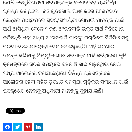
ବୋଲି ବେଗୁନିଆପଡ଼ା ସରପଞ୍ଚଙ୍କ ସମେତ ବହୁ ପ୍ରତିନିଧି
ପ୍ରଶ୍ନ କରିଥିଲେ। ଚିଙ୍ଗୁଡିଖୋଲ ଅଞ୍ଚଳରେ ଅଂଗନବାଡି
କେନ୍ଦ୍ର ମାଧ୍ୟମରେ ସ୍ବୟଂସହାୟିକା ଗୋଷ୍ଠୀ ମାନଙ୍କ ପାଇଁ
ଅର୍ଥ ଆସିଥିବା ବେଳେ ୨ ଜଣ ଅଂଗନବାଡି ଉକ୍ତ ଅର୍ଥ ବିନିଯୋଗ
କରିଛନ୍ତି ଏବଂ ଅନ୍ୟ ଅଂଗନବାଡି ମାନକୁଂ ପଚାରିଲେ ସିଡିପିଓ ସବୁ
ପଇସା ନେଇ ଯାଉଥିବା ସେମାନେ କହୁଛନ୍ତି। ଏହି ଘଟଣାର
ତଦନ୍ତ କରିବାକୁ ଚିଙ୍ଗୁଡିଖୋଲ ସରପଞ୍ଚ ଦାବି କରିଥିଲେ। କୃଷି
କ୍ଷେତ୍ରରେ ସଠିକ୍ ସମୟରେ ବିହନ ଓ ସାର ମିଳୁନଥିବା ନେଇ
ମଧ୍ୟ ଆଲୋଚନା କରାଯାଇଥିଲା। ବିଭିନ୍ନ ପ୍ରସଙ୍ଗରେ
ଆଲୋଚନା ହେବା ସହିତ ତୁରନ୍ତ ସମସ୍ଯା ଗୁଡ଼ିକର ସମାଧାନ ପାଇଁ
ପଦକ୍ଷେପ ନେବାକୁ ଅଧିକାରୀ ମାନଙ୍କୁ କୁହାଯାଇଛି।