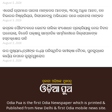
August 5, 2026
ଏରେଇଁ ଗ୍ରାମରେ ପାଗଳା ମାଙ୍କଡର ଆତଙ୍କ, ୩୦ରୁ ଅଧିକ ଆହତ, ବନ
ବିଭାଗର ନିଷ୍କ୍ରିୟତା, ଜିଲାପାଳଙ୍କୁ ଅଭିଯୋଗ ପରେ ଧରାହେଲା ମାଙ୍କଡ
August 5, 2026
ଭଦ୍ରକ ପୌରଂଚଳରେ ଭୋଟର ତାଲିକା ସଂଶୋଧନ ପ୍ରକ୍ରିୟାକୁ ନେଇ ବିବାଦ
ଘନେଇଲା, ବିଜେଡି ପକ୍ଷରୁ ସାମ୍ବାଦିକ ସମ୍ମିଳନୀରେ ଜିଲ୍ଲାପାଳଙ୍କ
ହସ୍ତକ୍ଷେପ ଦାବି
August 5, 2026
ଉପ ମୁଖ୍ୟମନ୍ତ୍ରୀଙ୍କ ବନ୍ୟା ପରିସ୍ଥିତିର ସମୀକ୍ଷା ବୈଠକ, ପୁନରୁଦ୍ଧାର
କାର୍ଯ୍ୟ ଉପରେ ଗୁରୁତ୍ୱାରୋପ
August 5, 2026
Odia Pua is the first Odia Newspaper which is printed &
Published from New Delhi & first Odia mobile news site.