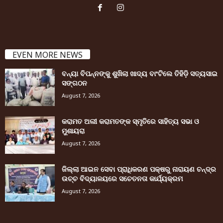
EVEN MORE NEWS
ବନ୍ୟା ବିପନ୍ନଙ୍କୁ ଶୁଖିଲା ଖାଦ୍ୟ ବାଂଟିଲେ ତିହିଡି଼ ସତ୍ୟସାଇ
ସଙ୍ଗଠନ
August 7, 2026
କରାମତ ଅଲୀ କରାମତଙ୍କ ସ୍ମୃତିରେ ସାହିତ୍ୟ ସଭା ଓ
ମୁଶାୟରା
August 7, 2026
ଜିଲ୍ଲା ଆଇନ ସେବା ପ୍ରାଧିକରଣ ପକ୍ଷରୁ ନାରାୟଣ ଚନ୍ଦ୍ର
ଉଚ୍ଚ ବିଦ୍ୟାଳୟରେ ସଚେତନତା କାର୍ଯ୍ୟକ୍ରମ
August 7, 2026