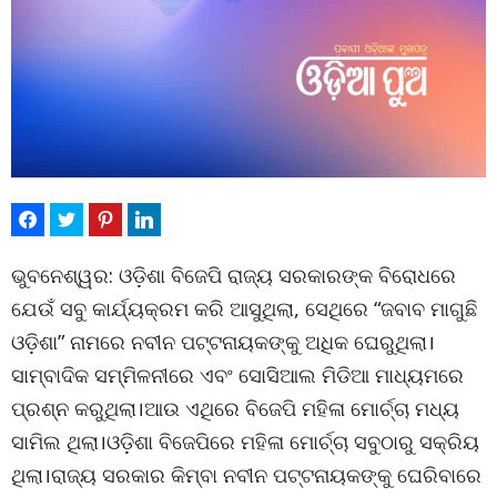
ଭୁବନେଶ୍ୱର: ଓଡ଼ିଶା ବିଜେପି ରାଜ୍ୟ ସରକାରଙ୍କ ବିରୋଧରେ
ଯେଉଁ ସବୁ କାର୍ଯ୍ୟକ୍ରମ କରି ଆସୁଥିଲା, ସେଥିରେ “ଜବାବ ମାଗୁଛି
ଓଡ଼ିଶା” ନାମରେ ନବୀନ ପଟ୍ଟନାୟକଙ୍କୁ ଅଧିକ ଘେରୁଥିଲା।
ସାମ୍ବାଦିକ ସମ୍ମିଳନୀରେ ଏବଂ ସୋସିଆଲ ମିଡିଆ ମାଧ୍ୟମରେ
ପ୍ରଶ୍ନ କରୁଥିଲା।ଆଉ ଏଥିରେ ବିଜେପି ମହିଳା ମୋର୍ଚ୍ଚା ମଧ୍ୟ
ସାମିଲ ଥିଲା।ଓଡ଼ିଶା ବିଜେପିରେ ମହିଳା ମୋର୍ଚ୍ଚା ସବୁଠାରୁ ସକ୍ରିୟ
ଥିଲା।ରାଜ୍ୟ ସରକାର କିମ୍ବା ନବୀନ ପଟ୍ଟନାୟକଙ୍କୁ ଘେରିବାରେ