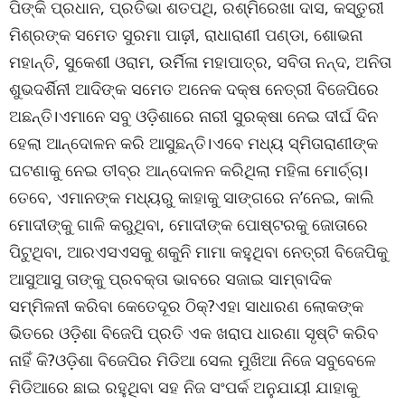
ପିଙ୍କି ପ୍ରଧାନ, ପ୍ରତିଭା ଶତପଥି, ରଶ୍ମିରେଖା ଦାସ, କସ୍ତୁରୀ
ମିଶ୍ରଙ୍କ ସମେତ ସୁରମା ପାଢ଼ୀ, ରାଧାରାଣୀ ପଣ୍ଡା, ଶୋଭନା
ମହାନ୍ତି, ସୁକେଶୀ ଓରାମ, ଉର୍ମିଳା ମହାପାତ୍ର, ସବିତା ନନ୍ଦ, ଅନିତା
ଶୁଭଦର୍ଶିନୀ ଆଦିଙ୍କ ସମେତ ଅନେକ ଦକ୍ଷ ନେତ୍ରୀ ବିଜେପିରେ
ଅଛନ୍ତି।ଏମାନେ ସବୁ ଓଡ଼ିଶାରେ ନାରୀ ସୁରକ୍ଷା ନେଇ ଦୀର୍ଘ ଦିନ
ହେଲା ଆନ୍ଦୋଳନ କରି ଆସୁଛନ୍ତି।ଏବେ ମଧ୍ୟ ସ୍ମିତାରାଣୀଙ୍କ
ଘଟଣାକୁ ନେଇ ତୀବ୍ର ଆନ୍ଦୋଳନ କରିଥିଲା ମହିଳା ମୋର୍ଚ୍ଚା।
ତେବେ, ଏମାନଙ୍କ ମଧ୍ୟରୁ କାହାକୁ ସାଙ୍ଗରେ ନ’ନେଇ, କାଲି
ମୋଦୀଙ୍କୁ ଗାଳି କରୁଥିବା, ମୋଦୀଙ୍କ ପୋଷ୍ଟରକୁ ଜୋତାରେ
ପିଟୁଥିବା, ଆରଏସଏସକୁ ଶକୁନି ମାମା କହୁଥିବା ନେତ୍ରୀ ବିଜେପିକୁ
ଆସୁଆସୁ ତାଙ୍କୁ ପ୍ରବକ୍ତା ଭାବରେ ସଜାଇ ସାମ୍ବାଦିକ
ସମ୍ମିଳନୀ କରିବା କେତେଦୂର ଠିକ୍?ଏହା ସାଧାରଣ ଲୋକଙ୍କ
ଭିତରେ ଓଡ଼ିଶା ବିଜେପି ପ୍ରତି ଏକ ଖରାପ ଧାରଣା ସୃଷ୍ଟି କରିବ
ନାହିଁ କି?ଓଡ଼ିଶା ବିଜେପିର ମିଡିଆ ସେଲ ମୁଖିଆ ନିଜେ ସବୁବେଳେ
ମିଡିଆରେ ଛାଇ ରହୁଥିବା ସହ ନିଜ ସଂପର୍କ ଅନୁଯାୟୀ ଯାହାକୁ