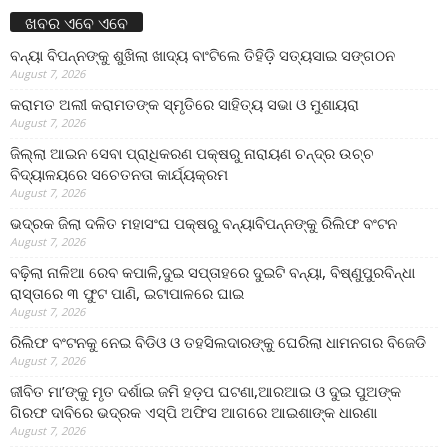
ଖବର ଏବେ ଏବେ
ବନ୍ୟା ବିପନ୍ନଙ୍କୁ ଶୁଖିଲା ଖାଦ୍ୟ ବାଂଟିଲେ ତିହିଡି଼ ସତ୍ୟସାଇ ସଙ୍ଗଠନ
August 7, 2026
କରାମତ ଅଲୀ କରାମତଙ୍କ ସ୍ମୃତିରେ ସାହିତ୍ୟ ସଭା ଓ ମୁଶାୟରା
August 7, 2026
ଜିଲ୍ଲା ଆଇନ ସେବା ପ୍ରାଧିକରଣ ପକ୍ଷରୁ ନାରାୟଣ ଚନ୍ଦ୍ର ଉଚ୍ଚ
ବିଦ୍ୟାଳୟରେ ସଚେତନତା କାର୍ଯ୍ୟକ୍ରମ
August 7, 2026
ଭଦ୍ରକ ଜିଲା ଦଳିତ ମହାସଂଘ ପକ୍ଷରୁ ବନ୍ୟାବିପନ୍ନଙ୍କୁ ରିଲିଫ ବଂଟନ
August 7, 2026
ବଢ଼ିଲା ନାଳିଆ ରେବ କପାଳି,ଦୁଇ ସପ୍ତାହରେ ଦୁଇଟି ବନ୍ୟା, ବିଷ୍ଣୁପୁରବିନ୍ଧା
ରାସ୍ତାରେ ୩ ଫୁଟ ପାଣି, ଇଟାପାଳରେ ଘାଇ
August 7, 2026
ରିଲିଫ ବଂଟନକୁ ନେଇ ବିଡିଓ ଓ ତହସିଲଦାରଙ୍କୁ ଘେରିଲା ଧାମନଗର ବିଜେଡି
August 7, 2026
ଜୀବିତ ମା’ଙ୍କୁ ମୃତ ଦର୍ଶାଇ ଜମି ହଡ଼ପ ଘଟଣା,ଆରଆଇ ଓ ଦୁଇ ପୁଅଙ୍କ
ଗିରଫ ଦାବିରେ ଭଦ୍ରକ ଏସ୍‌ପି ଅଫିସ ଆଗରେ ଆଇଶାଙ୍କ ଧାରଣା
August 7, 2026