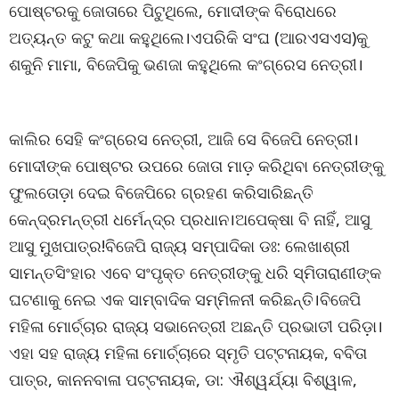
ପୋଷ୍ଟରକୁ ଜୋତାରେ ପିଟୁଥିଲେ, ମୋଦୀଙ୍କ ବିରୋଧରେ
ଅତ୍ୟନ୍ତ କଟୁ କଥା କହୁଥିଲେ।ଏପରିକି ସଂଘ (ଆରଏସଏସ)କୁ
ଶକୁନି ମାମା, ବିଜେପିକୁ ଭଣଜା କହୁଥିଲେ କଂଗ୍ରେସ ନେତ୍ରୀ।
କାଲିର ସେହି କଂଗ୍ରେସ ନେତ୍ରୀ, ଆଜି ସେ ବିଜେପି ନେତ୍ରୀ।
ମୋଦୀଙ୍କ ପୋଷ୍ଟର ଉପରେ ଜୋତା ମାଡ଼ କରିଥିବା ନେତ୍ରୀଙ୍କୁ
ଫୁଲତୋଡ଼ା ଦେଇ ବିଜେପିରେ ଗ୍ରହଣ କରିସାରିଛନ୍ତି
କେନ୍ଦ୍ରମନ୍ତ୍ରୀ ଧର୍ମେନ୍ଦ୍ର ପ୍ରଧାନ।ଅପେକ୍ଷା ବି ନାହିଁ, ଆସୁ
ଆସୁ ମୁଖପାତ୍ର!ବିଜେପି ରାଜ୍ୟ ସମ୍ପାଦିକା ଡଃ: ଲେଖାଶ୍ରୀ
ସାମନ୍ତସିଂହାର ଏବେ ସଂପୃକ୍ତ ନେତ୍ରୀଙ୍କୁ ଧରି ସ୍ମିତାରାଣୀଙ୍କ
ଘଟଣାକୁ ନେଇ ଏକ ସାମ୍ବାଦିକ ସମ୍ମିଳନୀ କରିଛନ୍ତି।ବିଜେପି
ମହିଳା ମୋର୍ଚ୍ଚାର ରାଜ୍ୟ ସଭାନେତ୍ରୀ ଅଛନ୍ତି ପ୍ରଭାତୀ ପରିଡ଼ା।
ଏହା ସହ ରାଜ୍ୟ ମହିଳା ମୋର୍ଚ୍ଚାରେ ସ୍ମୃତି ପଟ୍ଟନାୟକ, ବବିତା
ପାତ୍ର, କାନନବାଳା ପଟ୍ଟନାୟକ, ଡା: ଐଶ୍ୱର୍ଯ୍ୟା ବିଶ୍ୱାଳ,