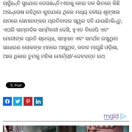
ଚାହୁଁଛନ୍ତି ସୁଯୋଗ ଦେଉଛନ୍ତି।ଏହାକୁ ନେଇ ଦଳ ଭିତରେ କିଛି
ଅସନ୍ତୋଷ ରହିଥିବା କୁହାଯାଉ ଥିଲେ ମଧ୍ୟ ଦଳୀୟ ଶୃଙ୍ଖଳା
ନାମରେ ସେମାନଙ୍କର ପ୍ରତିବାଦର ସ୍ୱର ଦବି ଯାଉଛି।କିନ୍ତୁ,
ଏପରି ସାମ୍ବାଦିକ ସମ୍ମିଳନୀ ଦେଖି, ହୁଏତ ବିଜେପି ଏବଂ
ମୋଦୀଙ୍କ ପ୍ରତି ଶ୍ରଦ୍ଧା, ସମ୍ମାନ ଏବଂ ସମର୍ଥନ ରଖୁଥିବା
ସାଧାରଣ ଲୋକଙ୍କ ମନରେ ଆସୁଥିବ, ଜବାବ ମାଗୁଛି ଓଡ଼ିଶା,
ଆଉ ଧିକାର ତୁମକୁ ମହିଳା ମୋର୍ଚ୍ଚା!/-ଦେବଦତ୍ତ ରଥ