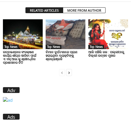
RELATED ARTICLES
MORE FROM AUTHOR
Top News
Top News
Top News
ରତ୍ନଭଣ୍ଡାର ସଂରକ୍ଷଣ
ବିମାନ ଦୁର୍ଘଟଣାରେ ପ୍ରାଣ
ଆଜି ପହିଲି ରଜ : ପଲ୍ଲୀଠାରୁ
କାର୍ଯ୍ୟ ଶୀଘ୍ର ସାରିବା ପାଇଁ
ହରାଇଥିବା ବ୍ୟକ୍ତିଙ୍କୁ
ଦିଲ୍ଲୀ ଉତ୍ସବ ମୁଖର
ଏ.ଏସ୍.ଆଇ.କୁ ଶ୍ରୀମନ୍ଦିର
ଶ୍ରଦ୍ଧାଞ୍ଜଳି
ପ୍ରଶାସନର ଚିଠି
Adv
Ads