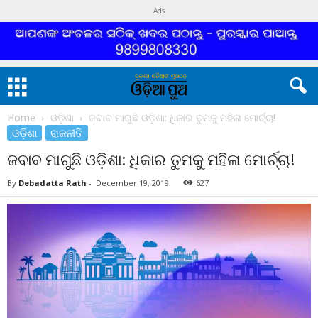
Ads
Home
ଓଡ଼ିଶା
ଜବାବ ମାଗୁଛି ଓଡ଼ିଶା: ଧିକାର ତୁମକୁ ମହିଳା ମୋର୍ଚ୍ଚା!
ଓଡ଼ିଶା
ରାଜନୀତି
ଜବାବ ମାଗୁଛି ଓଡ଼ିଶା: ଧିକାର ତୁମକୁ ମହିଳା ମୋର୍ଚ୍ଚା!
By
Debadatta Rath
-
December 19, 2019
627