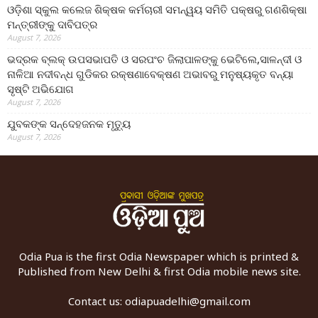
ଓଡ଼ିଶା ସ୍କୁଲ କଲେଜ ଶିକ୍ଷକ କର୍ମଚାରୀ ସମନ୍ୱୟ ସମିତି ପକ୍ଷରୁ ଗଣଶିକ୍ଷା
ମନ୍ତ୍ରୀଙ୍କୁ ଦାବିପତ୍ର
August 7, 2026
ଭଦ୍ରକ ବ୍ଲକ୍ ଉପସଭାପତି ଓ ସରପଂଚ ଜିଲାପାଳଙ୍କୁ ଭେଟିଲେ,ସାଳନ୍ଦୀ ଓ
ନାଳିଆ ନଦୀବନ୍ଧ ଗୁଡିକର ରକ୍ଷଣାବେକ୍ଷଣ ଅଭାବରୁ ମନୁଷ୍ୟକୃତ ବନ୍ୟା
ସୃଷ୍ଟି ଅଭିଯୋଗ
August 7, 2026
ଯୁବକଙ୍କ ସନ୍ଦେହଜନକ ମୃତ୍ୟୁ
August 7, 2026
Odia Pua is the first Odia Newspaper which is printed &
Published from New Delhi & first Odia mobile news site.
Contact us:
odiapuadelhi@gmail.com