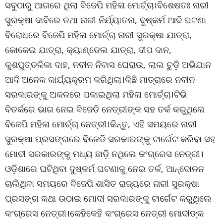
ସବୁଠାରୁ ଆଗରେ ଥିଲା ବିଜେପି ମହିଳା ମୋର୍ଚ୍ଚା।ବିଶେଷତଃ ନାରୀ
ସୁରକ୍ଷା ଦାବିରେ ତଥା ନାରୀ ନିର୍ଯ୍ୟାତନା, ଦୁଷ୍କର୍ମ ଆଦି ଘଟଣା
ବିରୋଧରେ ବିଜେପି ମହିଳା ମୋର୍ଚ୍ଚା ନାରୀ ସୁରକ୍ଷା ଯାତ୍ରା,
କୋକେଇ ଯାତ୍ରା, କ୍ୟାଣ୍ଡେଲ ଯାତ୍ରା, ଦୀପ ଦାନ,
କୁଶପୁତ୍ତଳିକା ଦାହ, ନବୀନ ନିବାସ ଘେରାଉ, ଲାଲ ଚୁଡ଼ି ଅଭିଯାନ
ଆଦି ଅନେକ କାର୍ଯ୍ୟକ୍ରମ କରିଥିଲା।କିଛି ମାତ୍ରାରେ ନବୀନ
ସରକାରଙ୍କୁ ଅକଳରେ ପକାଇଥିଲା ମହିଳା ମୋର୍ଚ୍ଚା।ଟିଭି
ବିତର୍କରେ ଭାଗ ନେଇ ବିଜେଡି ନେତ୍ରୀଙ୍କ ସହ ତର୍କ କରୁଥିଲେ
ବିଜେପି ମହିଳା ମୋର୍ଚ୍ଚା ନେତ୍ରୀ।କିନ୍ତୁ, ଏହି ସମୟରେ ନାରୀ
ସୁରକ୍ଷା ପ୍ରସଙ୍ଗରେ ବିଜେଡି ସରକାରଙ୍କୁ ଟାର୍ଗେଟ କରିବା ସହ
ମୋଦୀ ସରକାରଙ୍କୁ ମଧ୍ୟ ଛାଡ଼ି ନଥିଲେ କଂଗ୍ରେସ ନେତ୍ରୀ।
ଓଡ଼ିଶାରେ ଘଟିଥିବା ଦୁଷ୍କର୍ମ ଘଟଣାକୁ ନେଇ ତର୍କ, ଆନ୍ଦୋଳନ
ଚାଲିଥିବା ସମୟରେ ବିଜେପି ଶାସିତ ରାଜ୍ୟରେ ନାରୀ ସୁରକ୍ଷା
ପ୍ରସଙ୍ଗ କଥା ଉଠାଇ ମୋଦୀ ସରକାରଙ୍କୁ ଟାର୍ଗେଟ କରୁଥିଲେ
କଂଗ୍ରେସ ନେତ୍ରୀ।କେହିକେହି କଂଗ୍ରେସ ନେତ୍ରୀ ମୋଦୀଙ୍କ