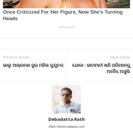
Previous article
Next article
ଭାଲୁ ଆକ୍ରମଣ ଦୁଇ ମହିଳା ଗୁରୁତର
ଯୋଡା : କାଟାମାଟୀ ଖଣି ପରିବହନରୁ
ଅବୈଧ ଅସୁଲି
Debadatta Rath
https://www.odiapua.com