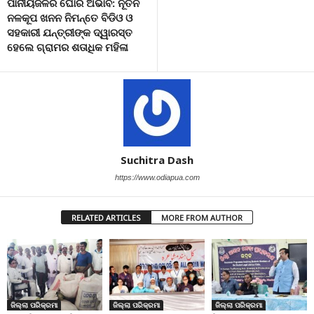
ପାନୀୟଜଳର ଘୋର ଅଭାବ: ନୂତନ
ନଳକୂପ ଖନନ ନିମନ୍ତେ ବିଡିଓ ଓ
ସହକାରୀ ଯନ୍ତ୍ରୀଙ୍କ ଦ୍ୱାରସ୍ତ
ହେଲେ ଗ୍ରାମର ଶତାଧିକ ମହିଳା
Suchitra Dash
https://www.odiapua.com
RELATED ARTICLES
MORE FROM AUTHOR
ଜିଲ୍ଲା ପରିକ୍ରମା
ଜିଲ୍ଲା ପରିକ୍ରମା
ଜିଲ୍ଲା ପରିକ୍ରମା