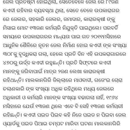
ଜେଲ ପ୍ରତିଷ୍ଟା ହୋଇଥିଲା, ସେତେବେଳେ ଜେଲ ରେ ୮୯ଜଣ
କଏଦୀ ରହିବାର ବ୍ୟବସ୍ଥା ଥିଲା, ସେତେ ବେଳେ ଉପକାରାଗର
ରେ ଜେଲର, ସହକାରି ଜେଲର, ଜମାଦାର, କାରାରକ୍ଷୀ ଙ୍କୁ
ମିସାଇ ମୋଟ ୧୩ଜଣ କର୍ମଚାରି ନିଯୁକ୍ତି ପାଇଥିଲେ। ପରବର୍ତି
ସମୟରେ ଉପକାରାଗରର ମାନ୍ୟତା ପାଇ ଗତ ୨୦୧୧ମସିହାରେ
ଆଧୁନିକ ଶୈଳିରେ ନୂତନ ଜେଲ ନିର୍ମାଣ ହୋଇ କଏଦୀ ଙ୍କ ସଂଖ୍ୟା
୩୦୮କୁ ବୃଦ୍ଧିକରା ଗଲା, ହେଲେ ପ୍ରତି ଦିନ ଏହି ଉପକରାଗାରରେ
୪୭୦ରୁ ଉର୍ଦ୍ଦ କଏଦୀ ରହୁଛନ୍ତି। ପ୍ରତି ସିଫ୍ଟରେ କଏଦୀ
ମାନଙ୍କୁ ଜଗିବାପାଇଁ ମାତ୍ର ୨ଜଣ ଲେଖା କାରାରକ୍ଷୀ
ରହିଥାନ୍ତି। ମାଲକାନଗିରି ଜିଲ୍ଲାରେ ମାଓବାଦୀ, ଗଜେଂଇ ଚୋରା
ଚଲାଣକାରି ଙ୍କ ସଂଖ୍ୟା ଅଧିକ ରହିଥିଲେ ମଧ୍ୟ ଜେଲରେ
ଅଧିକାରୀ ଓ କର୍ମଚାରି ମାନଙ୍କ ସଂଖ୍ୟା ବଢାଗଲା ନାହିଁ, ୧୯୬୪
ମସିହାରେ ଯେଉଁ ୧୩ଜଣ ଥିଲେ ଏବେ ବି ସେହି ୧୩ଜଣ କର୍ମଚାରୀ
ରହିଛନ୍ତି। କଏଦୀ ପଇଡ ପିଇବ କହି ନିଜେ ପଇଡ ନ ପିଇବା ଜେଲ
ଓ୍ୟାର୍ଡକୁ ପଇଡ ପିଆଇ ଚମ୍ପଟ ମାରିବା ଘଟଣା ମାଲକାନଗିରି