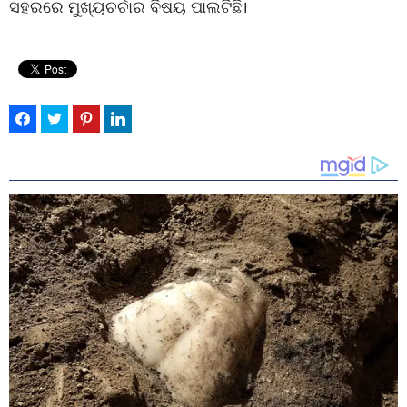
ସହରରେ ମୁଖ୍ୟଚର୍ଚାର ବିଷୟ ପାଲଟିଛି।