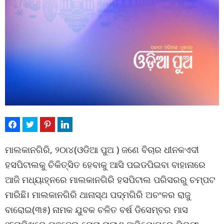
ମାଲକାନଗିରି, ୨୦ା୪(ଓଡିଆ ପୁଅ ) ଜଣେ ବିଚାର ଧୀନକଏଦୀ
ହସପିଟାଲକୁ ଚିକିତ୍ସିତ ହେବାକୁ ଆସି ପଇଡପିଇବା ବାହାନାରେ
ଆଜି ମଧ୍ୟାହ୍ନରେ ମାଲକାନଗିରି ହସପିଟାଲ ପରିସରରୁ ଚମ୍ପଟ
ମାରିଛି। ମାଲକାନଗିରି ଥାନାସ୍ଥ ପଦ୍ମଗିରି ଅଚଂଳର ରାଜୁ
ବାରୋଇ(୩୫) ନାମକ ଯୁବକ ଚଳିତ ବର୍ଷ ଡିସେମ୍ବର ମାସ