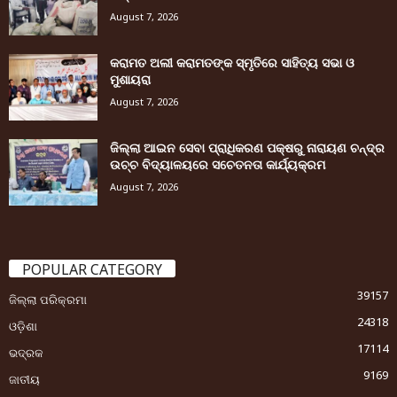
August 7, 2026
କରାମତ ଅଲୀ କରାମତଙ୍କ ସ୍ମୃତିରେ ସାହିତ୍ୟ ସଭା ଓ
ମୁଶାୟରା
August 7, 2026
ଜିଲ୍ଲା ଆଇନ ସେବା ପ୍ରାଧିକରଣ ପକ୍ଷରୁ ନାରାୟଣ ଚନ୍ଦ୍ର
ଉଚ୍ଚ ବିଦ୍ୟାଳୟରେ ସଚେତନତା କାର୍ଯ୍ୟକ୍ରମ
August 7, 2026
POPULAR CATEGORY
39157
ଜିଲ୍ଲା ପରିକ୍ରମା
24318
ଓଡ଼ିଶା
17114
ଭଦ୍ରକ
9169
ଜାତୀୟ