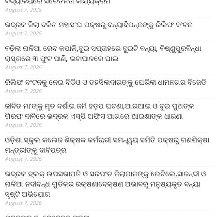
ବିଦ୍ୟାଳୟରେ ସଚେତନତା କାର୍ଯ୍ୟକ୍ରମ
August 7, 2026
ଭଦ୍ରକ ଜିଲା ଦଳିତ ମହାସଂଘ ପକ୍ଷରୁ ବନ୍ୟାବିପନ୍ନଙ୍କୁ ରିଲିଫ ବଂଟନ
August 7, 2026
ବଢ଼ିଲା ନାଳିଆ ରେବ କପାଳି,ଦୁଇ ସପ୍ତାହରେ ଦୁଇଟି ବନ୍ୟା, ବିଷ୍ଣୁପୁରବିନ୍ଧା
ରାସ୍ତାରେ ୩ ଫୁଟ ପାଣି, ଇଟାପାଳରେ ଘାଇ
August 7, 2026
ରିଲିଫ ବଂଟନକୁ ନେଇ ବିଡିଓ ଓ ତହସିଲଦାରଙ୍କୁ ଘେରିଲା ଧାମନଗର ବିଜେଡି
August 7, 2026
ଜୀବିତ ମା’ଙ୍କୁ ମୃତ ଦର୍ଶାଇ ଜମି ହଡ଼ପ ଘଟଣା,ଆରଆଇ ଓ ଦୁଇ ପୁଅଙ୍କ
ଗିରଫ ଦାବିରେ ଭଦ୍ରକ ଏସ୍‌ପି ଅଫିସ ଆଗରେ ଆଇଶାଙ୍କ ଧାରଣା
August 7, 2026
ଓଡ଼ିଶା ସ୍କୁଲ କଲେଜ ଶିକ୍ଷକ କର୍ମଚାରୀ ସମନ୍ୱୟ ସମିତି ପକ୍ଷରୁ ଗଣଶିକ୍ଷା
ମନ୍ତ୍ରୀଙ୍କୁ ଦାବିପତ୍ର
August 7, 2026
ଭଦ୍ରକ ବ୍ଲକ୍ ଉପସଭାପତି ଓ ସରପଂଚ ଜିଲାପାଳଙ୍କୁ ଭେଟିଲେ,ସାଳନ୍ଦୀ ଓ
ନାଳିଆ ନଦୀବନ୍ଧ ଗୁଡିକର ରକ୍ଷଣାବେକ୍ଷଣ ଅଭାବରୁ ମନୁଷ୍ୟକୃତ ବନ୍ୟା
ସୃଷ୍ଟି ଅଭିଯୋଗ
August 7, 2026