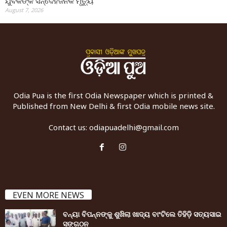
ଯୁବକଙ୍କ ସନ୍ଦେହଜନକ ମୃତ୍ୟୁ
August 7, 2026
Odia Pua is the first Odia Newspaper which is printed &
Published from New Delhi & first Odia mobile news site.
Contact us:
odiapuadelhi@gmail.com
EVEN MORE NEWS
ବନ୍ୟା ବିପନ୍ନଙ୍କୁ ଶୁଖିଲା ଖାଦ୍ୟ ବାଂଟିଲେ ତିହିଡି଼ ସତ୍ୟସାଇ
ସଙ୍ଗଠନ