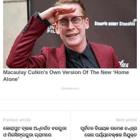
Previous article
Next article
କୋରାପୁଟ ବ୍ଲକ ଅନ୍ତର୍ଗତ ବରଗୁଡା
ପୂର୍ବତନ ବିଧାୟକ ରମେଶ ଚନ୍ଦ୍ର
ଓ ମିରସିଙ୍ଗଗୁଡା ଗ୍ରାମରେ
ଜେନା ପର୍ଯ୍ୟବେକ୍ଷକ ନିଯୁକ୍ତ