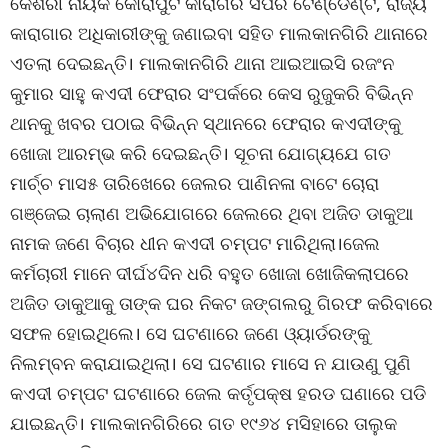
କେଶରୀ ନାୟକ କୋରାପୁଟ କାରାଗର ସପରି ଟେଣ୍ଡେଣ୍ଟ, ରାଜ୍ୟ
କାରାଗାର ଅଧିକାରୀଙ୍କୁ ଜଣାଇବା ସହିତ ମାଲକାନଗିରି ଥାନାରେ
ଏତଲା ଦେଇଛନ୍ତି। ମାଲକାନଗିରି ଥାନା ଆଇଆଇସି ରଜଂନ
କୁମାର ସାହୁ କଏଦୀ ଫେରାର ସଂପର୍କରେ କେସ ରୁଜୁକରି ବିଭିନ୍ନ
ଥାନକୁ ଖବର ପଠାଇ ବିଭିନ୍ନ ସ୍ଥାନରେ ଫେରାର କଏଦୀଙ୍କୁ
ଖୋଜା ଆରମ୍ଭ କରି ଦେଇଛନ୍ତି। ସୂଚନା ଯୋଗ୍ୟଯେ ଗତ
ମାର୍ଚ୍ଚ ମାସ୫ ତାରିଖେରେ ଜେଲର ପାଣିନଳା ବାଟେ ଚୋରା
ଗଞ୍ଜେଇ ଚାଲାଣ ଅଭିଯୋଗରେ ଜେଲରେ ଥିବା ଅଜିତ ଡାକୁଆ
ନାମକ ଜଣେ ବିଚାର ଧୀନ କଏଦୀ ଚମ୍ପଟ ମାରିଥିଲା।ଜେଲ
କର୍ମଚାରୀ ମାନେ ଦୀର୍ଘ୪ଦିନ ଧରି ବହୁତ ଖୋଜା ଖୋଜିକଲାପରେ
ଅଜିତ ଡାକୁଆକୁ ତାଙ୍କ ଘର ନିକଟ ଜଙ୍ଗଲରୁ ଗିରଫ କରିବାରେ
ସଫଳ ହୋଇଥିଲେ। ସେ ଘଟଣାରେ ଜଣେ ଓ୍ୟାର୍ଡରଙ୍କୁ
ନିଲମ୍ବନ କରାଯାଇଥିଲା। ସେ ଘଟଣାର ମାସେ ନ ଯାଉଣୁ ପୁଣି
କଏଦୀ ଚମ୍ପଟ ଘଟଣାରେ ଜେଲ କର୍ତୃପକ୍ଷ ହରଡ ଘଣାରେ ପଡି
ଯାଇଛନ୍ତି। ମାଲକାନଗିରିରେ ଗତ ୧୯୬୪ ମସିହାରେ ତାଲୁକ