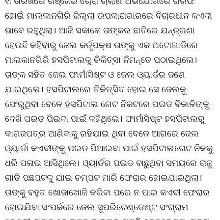
୧୮ତାରିଖରେ ଗଞ୍ଜେଇ ଚୋରା ଚାଲାଣ ଅଭିଯୋଗରେ ଗିରଫ
ହୋଇି ମାଲକାନଗିରି ଜିଲ୍ଲା ଉପକାରାଗାରରେ ବିଚାରଧୀନ କଏଦୀ
ଭାବେ ରହୁଥିଲା। ଆଜି ସକାଳେ ତାଙ୍କର ଛାତିରେ ଯନ୍ତ୍ରଣା
ହେଉଛି କହିବାରୁ ଜେଲ କର୍ତୃପକ୍ଷ ତାଙ୍କୁ ଏକ ଅଟୋଗାଡିରେ
ମାଲକାନଗିରି ହସପିଟାଲକୁ ଚିକିତ୍ସା ନିମନ୍ତେ ପଠାଇଥିଲେ।
ତାଙ୍କ ସହିତ ଜେଲ ଫାର୍ମାସିଷ୍ଟ ଓ ଜେଲ ଓ୍ୟାର୍ଡର ଜଣେ
ଯାଇଥିଲେ। ହସପିଟାଲରେ ଚିକିତ୍ସିତ ହୋଇ ସେ ଜେଲକୁ
ଫେରୁଥିବା ବେଳେ ହସପିଟାଲ ଗେଟ ନିକଟରେ ପଇଡ ବିକାଳିଙ୍କୁ
ଦେଖି ପଇଡ ପିଇବା ପାଇଁ କହିଥିଲେ। ଫାର୍ମାସିଷ୍ଟ ହସପିଟାଲରୁ
କାଗଜପତ୍ର ଆଣିବାକୁ ରହିଯାଇ ଥିବା ବେଳେ ଆଗରେ ଜେଲ
ଓ୍ୟାର୍ଡା କଏଦୀଙ୍କୁ ପଇଡ ପିଆଇବା ପାଇଁ ହସପିଟାଲଗେଟ ନିକକୁ
ଧରି ପଳାଇ ଆସିଥିଲେ। ଓ୍ୟାର୍ଡର ପଇଡ ବାଛୁଥିବା ସମୟରେ ରାଜୁ
ଗାଡି ପଛପଟକୁ ଯାଇ ଚମ୍ପଟ ମାରି ଫେରାର ହୋଇଯାଇଥିଲା।
ତାଙ୍କୁ ବହୁତ ଖୋଜାଖୋଜି କରିବା ପରେ ନ ପାଇ କଏଦୀ ଫେରାର
ହୋଇଯିବା ସଂପର୍କରେ ଜେଲ ସୁପରିଟେଣ୍ଡେଣ୍ଟ ସଂଗ୍ରାମ