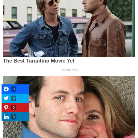
0
0
0
0