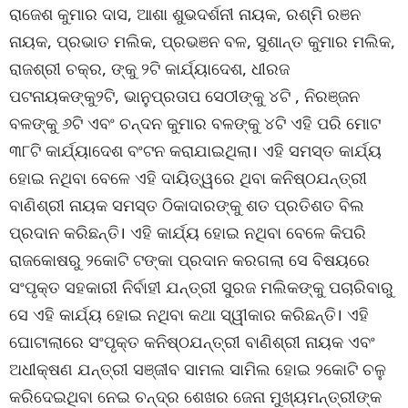
ରାଜେଶ କୁମାର ଦାସ, ଆଶା ଶୁଭଦର୍ଶନୀ ନାୟକ, ରଶ୍ମି ରଞନ
ନାୟକ, ପ୍ରଭାତ ମଲିକ, ପ୍ରଭଞନ ବଳ, ସୁଶାନ୍ତ କୁମାର ମଲିକ,
ରାଜଶ୍ରୀ ଚକ୍ର, ଙ୍କୁ ୨ଟି କାର୍ଯ୍ୟାଦେଶ, ଧୀରଜ
ପଟନାୟକଙ୍କୁ୨ଟି, ଭାନୁପ୍ରତାପ ସେଠୀଙ୍କୁ ୪ଟି , ନିରଞ୍ଜନ
ବଳଙ୍କୁ ୬ଟି ଏବଂ ଚନ୍ଦନ କୁମାର ବଳଙ୍କୁ ୪ଟି ଏହି ପରି ମୋଟ
୩୮ଟି କାର୍ଯ୍ୟାଦେଶ ବଂଟନ କରାଯାଇଥିଲା। ଏହି ସମସ୍ତ କାର୍ଯ୍ୟ
ହୋଇ ନଥିବା ବେଳେ ଏହି ଦାୟିତ୍ୱରେ ଥିବା କନିଷ୍ଠଯନ୍ତ୍ରୀ
ବାଣିଶ୍ରୀ ନାୟକ ସମସ୍ତ ଠିକାଦାରଙ୍କୁ ଶତ ପ୍ରତିଶତ ବିଲ
ପ୍ରଦାନ କରିଛନ୍ତି। ଏହି କାର୍ଯ୍ୟ ହୋଇ ନଥିବା ବେଳେ କିପରି
ରାଜକୋଷରୁ ୨କୋଟି ଟଙ୍କା ପ୍ରଦାନ କରଗଲା ସେ ବିଷୟରେ
ସଂପୃକ୍ତ ସହକାରୀ ନିର୍ବାହୀ ଯନ୍ତ୍ରୀ ସୁରଜ ମଲିକଙ୍କୁ ପଚାରିବାରୁ
ସେ ଏହି କାର୍ଯ୍ୟ ହୋଇ ନଥିବା କଥା ସ୍ୱୀକାର କରିଛନ୍ତି। ଏହି
ଘୋଟାଲାରେ ସଂପୃକ୍ତ କନିଷ୍ଠଯନ୍ତ୍ରୀ ବାଣିଶ୍ରୀ ନାୟକ ଏବଂ
ଅଧୀକ୍ଷଣ ଯନ୍ତ୍ରୀ ସଞ୍ଜୀବ ସାମଲ ସାମିଲ ହୋଇ ୨କୋଟି ଚଳୁ
କରିଦେଇଥିବା ନେଇ ଚନ୍ଦ୍ର ଶେଖର ଜେନା ମୁଖ୍ୟମନ୍ତ୍ରୀଙ୍କ