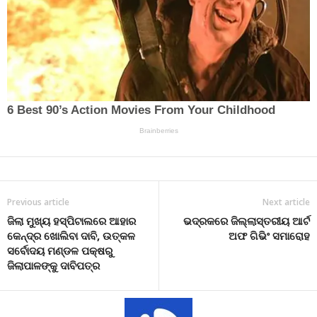
Previous article
Next article
ଜିଲା ମୁଖ୍ୟ ହସ୍‌ପିଟାଲରେ ଆହାର
ଭଦ୍ରକରେ ଜିଲ୍ଲାସ୍ତରୀୟ ଆର୍ଟ
କେନ୍ଦ୍ର ଖୋଲିବା ଦାବି, ଉତ୍କଳ
ଅଫ ଗିଭିଂ ସମାରୋହ
ସର୍ବୋଦୟ ମଣ୍ଡଳ ପକ୍ଷରୁ
ଜିଲାପାଳଙ୍କୁ ଦାବିପତ୍ର