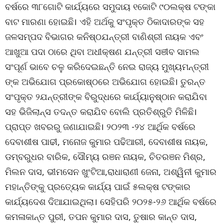
ବର୍ଷରେ ୩୮ଗୋଟି କାର୍ଯ୍ୟରେ ସମୁଦାୟ ୧କୋଟି ୯୦ଲକ୍ଷ ଟଙ୍କା
ବାଟ ମାରଣା ହୋଇଛି। ଏହି ଅର୍ଥକୁ ସଂପୃକ୍ତ ଠିକାଦାରଙ୍କ ସହ
ଜଳସମ୍ପଦ ବିଭାଗର କନିଷ୍ଠଯନ୍ତ୍ରୀ ବାଣିଶ୍ରୀ ନାୟକ ଏବଂ
ଆଖୁଆ ପଦା ଠାରେ ଥିବା ଅଧୀକ୍ଷଣ ଯନ୍ତ୍ରୀ ସଞୀବ ସାମଲ
ସଂପୂର୍ଣ ଭାବେ ଚଳୁ କରିଦେଇଛନ୍ତି ନେଇ ରାଜ୍ୟ ମୁଖ୍ୟମନ୍ତ୍ରୀ
ଙ୍କ ଅଭିଯୋଗ ପ୍ରକୋଷ୍ଠରେ ଅଭିଯୋଗ ହୋଇଛି। ତୁରନ୍ତ
ସଂପୃକ୍ତ ୨ଯନ୍ତ୍ରୀଙ୍କ ବିରୁଦ୍ଧରେ କାର୍ଯ୍ୟାନୁଷ୍ଠାନ କରାଯିବା
ସହ ଭିଜିଲାନ୍ସ ତଦନ୍ତ କରାଯିବ ବୋଲି ପ୍ରତିଶ୍ରୁତି ମିଳିଛି।
ପ୍ରାପ୍ତ ଖବରରୁ ଜଣାଯାଇଛି। ୨୦୨୩ -୨୪ ଆର୍ଥିକ ବର୍ଷରେ
ଦେବାଶୀଷ ପାଢୀ, ମନୋଜ କୁମାର ପଢିଆରୀ, ଦେବାଶୀଷ ନାୟକ,
ଡମ୍ବରୁଧର ବାରିକ, ସୌମ୍ୟ ରଞନ ନାୟକ, ଚିତରଞନ ମିଶ୍ର,
ମିଲନ ଦାସ, ଭୀମସେନ ଖୁଂଟିଆ,ରାଧାରାଣୀ ଜେନା, ଅଶ୍ୱିନୀ କୁମାର
ମହାନ୍ତିଙ୍କୁ ପ୍ରତ୍ୟେକ କାର୍ଯ୍ୟ ପାଇଁ ୫ଲକ୍ଷ ଟଙ୍କାର
କାର୍ଯ୍ୟଦେଶ ଦିଆଯାଇଥିଲା। ସେହିପରି ୨୦୨୫-୨୬ ଆର୍ଥିକ ବର୍ଷରେ
କମଳାକାନ୍ତ ପୁରୀ, ତପନ କୁମାର ଦାସ, ତୁଷାର କାନ୍ତ ଦାସ,