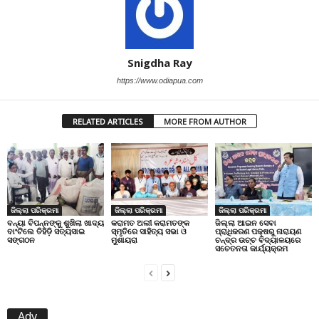
Snigdha Ray
https://www.odiapua.com
RELATED ARTICLES
MORE FROM AUTHOR
ଜିଲ୍ଲା ପରିକ୍ରମା
ଜିଲ୍ଲା ପରିକ୍ରମା
ଜିଲ୍ଲା ପରିକ୍ରମା
ବନ୍ୟା ବିପନ୍ନଙ୍କୁ ଶୁଖିଲା ଖାଦ୍ୟ
କରାମତ ଅଲୀ କରାମତଙ୍କ
ଜିଲ୍ଲା ଆଇନ ସେବା
ବାଂଟିଲେ ତିହିଡି଼ ସତ୍ୟସାଇ
ସ୍ମୃତିରେ ସାହିତ୍ୟ ସଭା ଓ
ପ୍ରାଧିକରଣ ପକ୍ଷରୁ ନାରାୟଣ
ସଙ୍ଗଠନ
ମୁଶାୟରା
ଚନ୍ଦ୍ର ଉଚ୍ଚ ବିଦ୍ୟାଳୟରେ
ସଚେତନତା କାର୍ଯ୍ୟକ୍ରମ
Adv