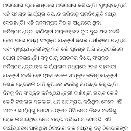
ଅଭିଯୋଗ ପ୍ରକୋଷ୍ଠରେ ଅଭିଯୋଗ କରିଛନ୍ତି। ମୁଖ୍ୟମନ୍ତ୍ରୀ
ଏହି ସମସ୍ତ କାର୍ଯ୍ୟର ତଦନ୍ତ କରିବାକୁ ପ୍ରତିଶ୍ରୁତି ମଧ୍ୟ
ଦେଇଛନ୍ତି। ଏହି ଜଳସମ୍ପଦ ବିଭାଗ ଅଧିନରେ ଥିବା
କନିଷ୍ଠଯନ୍ତ୍ରୀ ବାଣିଶ୍ରୀ ନାୟକଙ୍କର ଦୁଇ ଦୁଇ ଥର ବଦଳି
ହେବା ପରେ ମଧ୍ୟ ସଂପୃକ୍ତ ଯନ୍ତ୍ରୀ ଜଣକ ଅଧୀକ୍ଷଣ ଯନ୍ତ୍ରୀ
ଏବଂ ମୁଖ୍ୟଯନ୍ତ୍ରୀଙ୍କୁ ହାତ କରି ପୁନଶ୍ଚ ଆସି ଚାନ୍ଦବାଲିରେ
ଯୋଗ ଦେଇଛନ୍ତି। ସବୁ ଠାରୁ ରୋଚକର ବିଷୟ ସଂପୃକ୍ତ
କନିଷ୍ଠଯନ୍ତ୍ରୀଙ୍କ କାର୍ଯ୍ୟକାଳ ମଧ୍ୟରେ ୨ଜଣ ସହକାରୀ
ଯନ୍ତ୍ରୀ ବଦଳି ହୋଇଥିବା ବେଳେ ସଂପୃକ୍ତ କନିଷ୍ଠଯନ୍ତ୍ରୀ
ଜଣକ ଚାନ୍ଦବାଲି ଛାଡି କୁଆଡେ ବଦଳିକୁ ନାପସନ୍ଦ କରୁଛନ୍ତି।
ଦିନକୁ ଦିନ ସଂପୃକ୍ତ କନିଷ୍ଠଯନ୍ତ୍ରୀ ବାଣିଶ୍ରୀ ନାୟକ କୋଟି
କୋଟି ଟଙ୍କାର ସରକାରୀ ଧନ ଅପବ୍ୟୟ କରିଥିବା ବେଳେ ଏହି
ଏଫ-୨ କାର୍ଯ୍ୟରୁ ମୋଟା ଅଙ୍କର ପିସି ନେଇ ନିଜର ବଦଳିକୁ
ରୋକ ଲଗାଇଥିବା ନେଇ ମଧ୍ୟ ଅଭିଯୋଗ ହୋଇଛି। ଏହି
କାର୍ଯ୍ୟାଦେଶ ପାଇଥିବା ଠିକାଦାର ଙ୍କ ମଧ୍ୟରୁ ବହୁ ଠିକାଦାରଙ୍କ