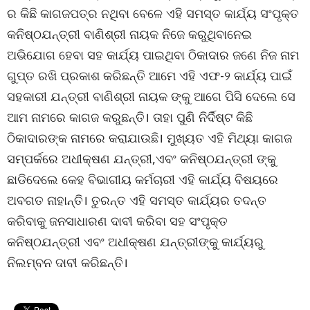
ର କିଛି କାଗଜପତ୍ର ନଥିବା ବେଳେ ଏହି ସମସ୍ତ କାର୍ଯ୍ୟ ସଂପୃକ୍ତ
କନିଷ୍ଠଯନ୍ତ୍ରୀ ବାଣିଶ୍ରୀ ନାୟକ ନିଜେ କରୁଥିବାନେଇ
ଅଭିଯୋଗ ହେବା ସହ କାର୍ଯ୍ୟ ପାଇଥିବା ଠିକାଦାର ଜଣେ ନିଜ ନାମ
ଗୁପ୍ତ ରଖି ପ୍ରକାଶ କରିଛନ୍ତି ଆମେ ଏହି ଏଫ-୨ କାର୍ଯ୍ୟ ପାଇଁ
ସହକାରୀ ଯନ୍ତ୍ରୀ ବାଣିଶ୍ରୀ ନାୟକ ଙ୍କୁ ଆଗେ ପିସି ଦେଲେ ସେ
ଆମ ନାମରେ କାଗଜ କରୁଛନ୍ତି। ତାହା ପୁଣି ନିର୍ଦିଷ୍ଟ କିଛି
ଠିକାଦାରଙ୍କ ନାମରେ କରାଯାଉଛି। ମୁଖ୍ୟତ ଏହି ମିଥ୍ୟା କାଗଜ
ସମ୍ପର୍କରେ ଅଧୀକ୍ଷଣ ଯନ୍ତ୍ରୀ,ଏବଂ କନିଷ୍ଠଯନ୍ତ୍ରୀ ଙ୍କୁ
ଛାଡିଦେଲେ କେହ ବିଭାଗୀୟ କର୍ମଚାରୀ ଏହି କାର୍ଯ୍ୟ ବିଷୟରେ
ଅବଗତ ନାହାନ୍ତି। ତୁରନ୍ତ ଏହି ସମସ୍ତ କାର୍ଯ୍ୟର ତଦନ୍ତ
କରିବାକୁ ଜନସାଧାରଣ ଦାବୀ କରିବା ସହ ସଂପୃକ୍ତ
କନିଷ୍ଠଯନ୍ତ୍ରୀ ଏବଂ ଅଧୀକ୍ଷଣ ଯନ୍ତ୍ରୀଙ୍କୁ କାର୍ଯ୍ୟରୁ
ନିଲମ୍ବନ ଦାବୀ କରିଛନ୍ତି।