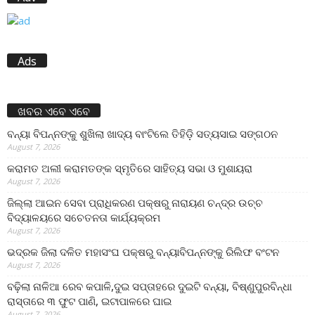
Ads
ଖବର ଏବେ ଏବେ
ବନ୍ୟା ବିପନ୍ନଙ୍କୁ ଶୁଖିଲା ଖାଦ୍ୟ ବାଂଟିଲେ ତିହିଡି଼ ସତ୍ୟସାଇ ସଙ୍ଗଠନ
August 7, 2026
କରାମତ ଅଲୀ କରାମତଙ୍କ ସ୍ମୃତିରେ ସାହିତ୍ୟ ସଭା ଓ ମୁଶାୟରା
August 7, 2026
ଜିଲ୍ଲା ଆଇନ ସେବା ପ୍ରାଧିକରଣ ପକ୍ଷରୁ ନାରାୟଣ ଚନ୍ଦ୍ର ଉଚ୍ଚ
ବିଦ୍ୟାଳୟରେ ସଚେତନତା କାର୍ଯ୍ୟକ୍ରମ
August 7, 2026
ଭଦ୍ରକ ଜିଲା ଦଳିତ ମହାସଂଘ ପକ୍ଷରୁ ବନ୍ୟାବିପନ୍ନଙ୍କୁ ରିଲିଫ ବଂଟନ
August 7, 2026
ବଢ଼ିଲା ନାଳିଆ ରେବ କପାଳି,ଦୁଇ ସପ୍ତାହରେ ଦୁଇଟି ବନ୍ୟା, ବିଷ୍ଣୁପୁରବିନ୍ଧା
ରାସ୍ତାରେ ୩ ଫୁଟ ପାଣି, ଇଟାପାଳରେ ଘାଇ
August 7, 2026