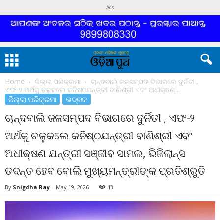
Ads
Home
ଜିଲ୍ଲା ପରିକ୍ରମା
ଚାନ୍ଦବାଲି ଜଳସମ୍ପଦ ବିଭାଗରେ ଦୁର୍ନିତୀ ,
ଏଫ-୨ ଅର୍ଥକୁ ଚଳୁକଲେ କନିଷ୍ଠଯନ୍ତ୍ରୀ ବାଣିଶ୍ରୀ ଏବଂ ଅଧୀକ୍ଷଣ...
ଜିଲ୍ଲା ପରିକ୍ରମା
ଭଦ୍ରକ
ଚାନ୍ଦବାଲି ଜଳସମ୍ପଦ ବିଭାଗରେ ଦୁର୍ନିତୀ , ଏଫ-୨
ଅର୍ଥକୁ ଚଳୁକଲେ କନିଷ୍ଠଯନ୍ତ୍ରୀ ବାଣିଶ୍ରୀ ଏବଂ
ଅଧୀକ୍ଷଣ ଯନ୍ତ୍ରୀ ସଞ୍ଜୀବ ସାମଲ, ଭିଜିଲାନ୍ସ
ତଦନ୍ତ ହେବ ବୋଲି ମୁଖ୍ୟମନ୍ତ୍ରୀଙ୍କ ପ୍ରତିଶ୍ରୁତି
By
Snigdha Ray
-
May 19, 2026
13