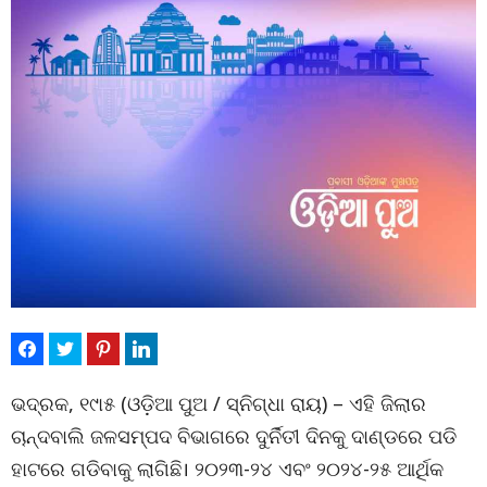
ଭଦ୍ରକ, ୧୯ା୫ (ଓଡ଼ିଆ ପୁଅ / ସ୍ନିଗ୍ଧା ରାୟ) – ଏହି ଜିଲାର
ଚାନ୍ଦବାଲି ଜଳସମ୍ପଦ ବିଭାଗରେ ଦୁର୍ନିତୀ ଦିନକୁ ଦାଣ୍ଡରେ ପଡି
ହାଟରେ ଗଡିବାକୁ ଲାଗିଛି। ୨୦୨୩-୨୪ ଏବଂ ୨୦୨୪-୨୫ ଆର୍ଥିକ