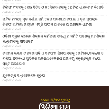
ରିଲିଫ ବଂଟନକୁ ନେଇ ବିଡିଓ ଓ ତହସିଲଦାରଙ୍କୁ ଘେରିଲା ଧାମନଗର ବିଜେଡି
August 7, 2026
ଜୀବିତ ମା’ଙ୍କୁ ମୃତ ଦର୍ଶାଇ ଜମି ହଡ଼ପ ଘଟଣା,ଆରଆଇ ଓ ଦୁଇ ପୁଅଙ୍କ
ଗିରଫ ଦାବିରେ ଭଦ୍ରକ ଏସ୍‌ପି ଅଫିସ ଆଗରେ ଆଇଶାଙ୍କ ଧାରଣା
August 7, 2026
ଓଡ଼ିଶା ସ୍କୁଲ କଲେଜ ଶିକ୍ଷକ କର୍ମଚାରୀ ସମନ୍ୱୟ ସମିତି ପକ୍ଷରୁ ଗଣଶିକ୍ଷା
ମନ୍ତ୍ରୀଙ୍କୁ ଦାବିପତ୍ର
August 7, 2026
ଭଦ୍ରକ ବ୍ଲକ୍ ଉପସଭାପତି ଓ ସରପଂଚ ଜିଲାପାଳଙ୍କୁ ଭେଟିଲେ,ସାଳନ୍ଦୀ ଓ
ନାଳିଆ ନଦୀବନ୍ଧ ଗୁଡିକର ରକ୍ଷଣାବେକ୍ଷଣ ଅଭାବରୁ ମନୁଷ୍ୟକୃତ ବନ୍ୟା
ସୃଷ୍ଟି ଅଭିଯୋଗ
August 7, 2026
ଯୁବକଙ୍କ ସନ୍ଦେହଜନକ ମୃତ୍ୟୁ
August 7, 2026