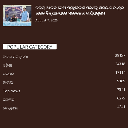
ଜିଲ୍ଲା ଆଇନ ସେବା ପ୍ରାଧିକରଣ ପକ୍ଷରୁ ନାରାୟଣ ଚନ୍ଦ୍ର
ଉଚ୍ଚ ବିଦ୍ୟାଳୟରେ ସଚେତନତା କାର୍ଯ୍ୟକ୍ରମ
August 7, 2026
POPULAR CATEGORY
39157
ଜିଲ୍ଲା ପରିକ୍ରମା
24318
ଓଡ଼ିଶା
17114
ଭଦ୍ରକ
9169
ଜାତୀୟ
7541
Top News
6275
ରାଜନୀତି
4241
କେନ୍ଦୁଝର