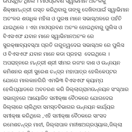
ଉପସ୍ଥିତ ଥିଲେ । ମାଓପ୍ରବଣ ସ୍ୱାଭିମାନ ଅଚଂଳକୁ
ଶିକ୍ଷାମନ୍ତ୍ରୀ ଗସ୍ତ କରିଥିବାରୁ ତାଙ୍କୁ ଦେଖିବାପାଇଁ ସ୍ୱାଭିମାନ
ଅଚଂଳର ଶତାଧିକ ମହିଳା ଓ ପୁରଷ ମାନେ ସଭାସ୍ଥଳରେ ପହଁଚି
ଯାଇଥିଲେ । ଏହା ମାଓପ୍ରବଣ ଅଚଂଳ ହୋଇଥିବାରୁ ପୁଲିସ ଓ
ବିଏସଏଫ ଯବାନ ମାନେ ସ୍ୱାଭିମାନଅଚଂଳ ରେ
ସୁରକ୍ଷାବ୍ୟବସ୍ଥା ପ୍ରତି ଗରୁତ୍ୱଦେଇ ସଭାସ୍ଥଳ ରେ ପୁଲିସ
ଓ ବିଏସଏଫ ଯବାନ ମାନେ କଡା ପ୍ରହରା ଦେଇଥିଲେ ।
ଅପରାହ୍ନରେ ମନ୍ତ୍ରୀ ଶ୍ରୀ ସୀମର ରଜଂନ ଦାଶ ଓ ଉନ୍ନୟନ
କମିଶନର ଶ୍ରୀ ସୁରେଶ ଚନ୍ଦ୍ର ମହାପାତ୍ର ହେଲିକେପ୍ଟର
ଯୋଗେ ମାଲକାନଗିରି ଏମଭି୩ ବିଏସଏଫ କ୍ୟାମ୍ପ
ହେଲିପ୍ୟାଡରେ ଅବତରଣ କରି ଜିଲ୍ଲାଗ୍ରାମଉନ୍ନୟନ ସଂସ୍ଥାର
ସଭାଗୃହରେ ଆୟୋଜିତ ସମୀକ୍ଷା ବୈଠକରେ ଯୋଗଦେଇ
ଜିଲ୍ଲାରେ ଚାଲିଥିବା ସମସ୍ତବିଭାଗର ଉନ୍ନୟନ କାର୍ଯ୍ୟର
ସମୀକ୍ଷା କରିଥିଲେ ,ଏହି ସମୀକ୍ଷା ବୈଠକରେ ସାଂସଦ
ରମେଶଚନ୍ଦ୍ର ମାଝୀ, ଜିଲ୍ଲାପାଳ ମନୀଷଅଗ୍ରଓ୍ୟାଲ,ଜିଲ୍ଲା