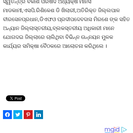
ସ୍ୱତନ୍ତ୍ର ବିକାଶ ପରିଷଦ ଅଧ୍ୟକ୍ଷ ମାନସ
ମାଡକାମୀ,ଏସପି.ରିଶିକେଶ ଡି ଖିଲାରୀ,ଅତିରିକ୍ତ ଜିଲ୍ଲପାଳ
ବୀରସେନପ୍ରଧାନ,ଡିଏଫଓ ପ୍ରଦୀପଦେବଦାସ ମିରଶେ ଙ୍କ ସହିତ
ଅନ୍ୟାନ ଜିଲ୍ଲାସ୍ତରୀୟ,ବ୍ଲକସ୍ତରୀୟ ଅଧିକାରୀ ମାନେ
ଯୋଗଦଇ ଜିଲ୍ଲାରେ ଚାଲିଥିବା ବିଭିନ୍ନ ଉନ୍ନୟନ ମୁଳକ
କାର୍ଯ୍ୟର ସମିକ୍ଷା ବୈଠକରେ ଆଲୋଚନା କରିଥିଲେ ।