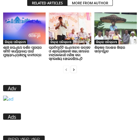
RELATED ARTICLES
MORE FROM AUTHOR
ଜିଲ୍ଲା ପରିକ୍ରମା
ଜିଲ୍ଲା ପରିକ୍ରମା
ଜିଲ୍ଲା ପରିକ୍ରମା
ପ୍ରତିମୂର୍ତ୍ତି ଉନ୍ମୋଚନ ଉତ୍ସବ
ଶିକ୍ଷକ ଅଶୋକ ଖିଲାର
ଶ୍ରୀ ଜଗନ୍ନାଥ ଦର୍ଶନ ପ୍ରଚାର
ଓ ଶ୍ରଦ୍ଧାଞ୍ଜଳୀ ସଭା,ସମାଜର
ସମ୍ବର୍ଦ୍ଧିତ
ସମିତି କାର୍ଯ୍ୟାଳୟ ପାଇଁ
ମଙ୍ଗଳକାରୀ ମଣିଷ ସଦା
ମୁଖ୍ୟମନ୍ତ୍ରୀଙ୍କୁ ଦାବୀପତ୍ର
ସ୍ମରଣୀୟ ହୋଇରହିଥାନ୍ତି
Adv
Ads
ଖବର ଏବେ ଏବେ