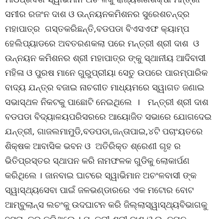
ସମୀର ରଜଂନ ଦାଶ ଓ ଉନ୍ନୟନକମିଶନର ସୁରେଶଚନ୍ଦ୍ର
ମହାପାତ୍ର ଗସ୍ତକରିଛନ୍ତି,ବଡପଡା ବିଏସଏଫ କ୍ୟାମ୍ପ
ହେଲିପ୍ୟାଡରେ ଅବତରଣକଲା ପରେ ମନ୍ତ୍ରୀ ଶ୍ରୀ ଦାଶ ଓ
ଉନ୍ନୟନ କମିଶନର ଶ୍ରୀ ମହାପାତ୍ର ଙ୍କୁ ସ୍ଥାନୀୟ ଆଦିବାସୀ
ମହିଳା ଓ ପୁରଷ ମାନେ ଗୁରୁପ୍ରୀୟା ସେତୁ ଉପରେ ପାରମ୍ପାରିକ
ବାଦ୍ୟ ଯନ୍ତ୍ର ବଜାଇ ନାଚଗୀତ ମାଧ୍ୟମରେ ସ୍ୱାଗତ ଜଣାଇ
ସଭାସ୍ଥଳ ନିକଟକୁ ପାଛୋଟି ନେଇଥିଲେ । ମନ୍ତ୍ରୀ ଶ୍ରୀ ଦାଶ
ବଡପଡା ବିଦ୍ୟାଳୟପରିସରରେ ଆୟୋଜିତ ସଭାରେ ଯୋଗଦେଇ
ଯନ୍ତ୍ରୀ, ଗାଜଲମାମୁଡି,ବଡପଡା,ଜନ୍ତାପାଇ,୪ଟି ପଚାଂୟତରେ
ଶିକ୍ଷକ ଆବାସିକ ଭବନ ଓ ଅତିରିକ୍ତ ଶ୍ରେଣୀ ଗୃହ ର
ଭିତିପ୍ରସ୍ତର ସ୍ଥାପନ କରି ନାମଫଳକ ଗୁଡିକୁ ଲୋକାର୍ପଣ
କରିଥିଲେ । ଜାନବାଇ ଘାଟରେ ସ୍ୱାଭିମାନ ଅଚଂଳବାସୀ ଙ୍କ
ସ୍ୱାସ୍ଥ୍ୟସେବା ପାଇଁ ଜଳଭଣ୍ଡାରରେ ଏକ ମଟୋର ବୋଟ
ଆମ୍ବୁଲାନ୍ସ ଲଚଂକୁ ଉଦଘାଟନ କରି ଜିଲ୍ଲାସ୍ୱାସ୍ଥ୍ୟବିଭାଗକୁ