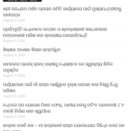
ଶ୍ରୀ ଜଗନ୍ନାଥ ଦର୍ଶନ ପ୍ରଚାର ସମିତି କାର୍ଯ୍ୟାଳୟ ପାଇଁ ମୁଖ୍ୟମନ୍ତ୍ରୀଙ୍କୁ
ଦାବୀପତ୍ର
August 9, 2026
ପ୍ରତିମୂର୍ତ୍ତି ଉନ୍ମୋଚନ ଉତ୍ସବ ଓ ଶ୍ରଦ୍ଧାଞ୍ଜଳୀ ସଭା,ସମାଜର
ମଙ୍ଗଳକାରୀ ମଣିଷ ସଦା ସ୍ମରଣୀୟ ହୋଇରହିଥାନ୍ତି
August 9, 2026
ଶିକ୍ଷକ ଅଶୋକ ଖିଲାର ସମ୍ବର୍ଦ୍ଧିତ
August 9, 2026
ଧାମନଗର ପ୍ରେସ୍ କ୍ଲବ୍ ପକ୍ଷରୁ ବନ୍ୟାଞ୍ଚଳ ରେ ସ୍ୱାସ୍ଥ୍ୟ ଶିବିର
ଅନୁଷ୍ଠିତ
August 9, 2026
ପର୍ଯ୍ୟାବରଣ ପାଇଁ ଗାଁ ରାସ୍ତା ପାର୍ଶ୍ୱରେ ବୃକ୍ଷ ରୋପଣ କଲା ବିଶ୍ୱ ହିନ୍ଦୁ
ପରିଷଦ
August 9, 2026
ବନ୍ତରେ ଜଳ ଯୋଗାଣ ମିଶନ ଫେଲ୍‌, ପାନୀୟ ଜଳରୁ ବଚିଂତ ବ୍ଲକବାସୀ ,୮୬
ଟାଙ୍କି ନିର୍ମାଣ କାହା ସ୍ୱାର୍ଥରେ
August 9, 2026
ଭଦ୍ରକ ମୋଚି ଛକ – ମା ଭଦ୍ରକାଳୀ ରାସ୍ତା ଯୋଗାଯୋଗ ବିଛିନ୍ନ ନେଇ ଜନ