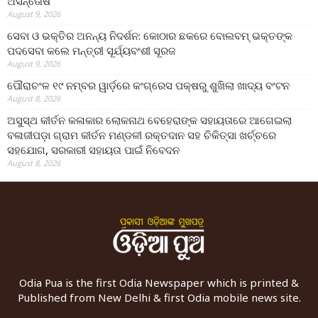
ଅସନ୍ତୋଷ
August 9, 2026
ସେବା ଓ ଭକ୍ତିର ଅନନ୍ୟ ନିଦର୍ଶନ: କୋଠାର ଛକରେ ବୋଲବମ୍ ଭକ୍ତଙ୍କ
ପଦସେବା କଲେ ମନ୍ତ୍ରୀ ସୂର୍ଯ୍ୟବଂଶୀ ସୂରଜ
August 9, 2026
ପୌରାଚଂଳ ୧୯ ନମ୍ବର ୱାର୍ଡ଼ରେ କଂଗ୍ରେସ ପକ୍ଷରୁ ଶୁଖିଲା ଖାଦ୍ୟ ବଂଟନ
August 8, 2026
ଅସୁସ୍ଥ କୀର୍ତନ କଳାକାର ଲୋକନାଥ ବେହେରାଙ୍କ ସହାୟତାରେ ଆଗେଇଲା
ବଳାଜୀପଡ଼ା ଗ୍ରାମ କୀର୍ତନ ମଣ୍ଡଳୀ ରକ୍ତଦାନ ସହ ଚିକିତ୍ସା ଖର୍ଚ୍ଚରେ
ସହଯୋଗ, ସରକାରୀ ସହାୟତା ପାଇଁ ନିବେଦନ
August 8, 2026
Odia Pua is the first Odia Newspaper which is printed &
Published from New Delhi & first Odia mobile news site.