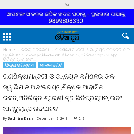
Ads
Home
ଜିଲ୍ଲା ପରିକ୍ରମା
ଗଣଶିକ୍ଷାମନ୍ତ୍ରୀ ଓ ଉନ୍ନୟନ କମିଶନର ଙ୍କ
ସ୍ୱାଭିମାନ ଅଚଂଳଗସ୍ତ,ଶିକ୍ଷକ ଆବାସିକ ଭବନ,ଅତିରିକ୍ତ ଶ୍ରେଣୀ ଗୃହ
ଭିତିପ୍ରସ୍ଥର,ଲଚଂ...
ଜିଲ୍ଲା ପରିକ୍ରମା
ମାଲକାନଗିରି
ଗଣଶିକ୍ଷାମନ୍ତ୍ରୀ ଓ ଉନ୍ନୟନ କମିଶନର ଙ୍କ
ସ୍ୱାଭିମାନ ଅଚଂଳଗସ୍ତ,ଶିକ୍ଷକ ଆବାସିକ
ଭବନ,ଅତିରିକ୍ତ ଶ୍ରେଣୀ ଗୃହ ଭିତିପ୍ରସ୍ଥର,ଲଚଂ
ଆମ୍ବୁଲାନ୍ସ ଉଦଘାଟିତ
By
Suchitra Dash
-
December 18, 2019
243