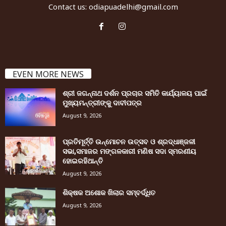
Contact us:
odiapuadelhi@gmail.com
EVEN MORE NEWS
ଶ୍ରୀ ଜଗନ୍ନାଥ ଦର୍ଶନ ପ୍ରଚାର ସମିତି କାର୍ଯ୍ୟାଳୟ ପାଇଁ
ମୁଖ୍ୟମନ୍ତ୍ରୀଙ୍କୁ ଦାବୀପତ୍ର
August 9, 2026
ପ୍ରତିମୂର୍ତ୍ତି ଉନ୍ମୋଚନ ଉତ୍ସବ ଓ ଶ୍ରଦ୍ଧାଞ୍ଜଳୀ
ସଭା,ସମାଜର ମଙ୍ଗଳକାରୀ ମଣିଷ ସଦା ସ୍ମରଣୀୟ
ହୋଇରହିଥାନ୍ତି
August 9, 2026
ଶିକ୍ଷକ ଅଶୋକ ଖିଲାର ସମ୍ବର୍ଦ୍ଧିତ
August 9, 2026