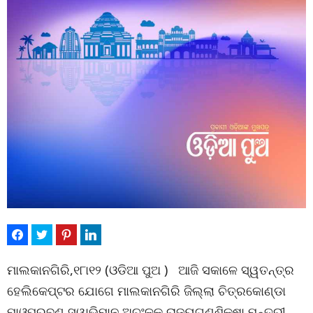
ମାଲକାନଗିରି,୧୮ା୧୨ (ଓଡିଆ ପୁଅ ) ଆଜି ସକାଳେ ସ୍ୱତନ୍ତ୍ର
ହେଲିକେପ୍ଟର ଯୋଗେ ମାଲକାନଗିରି ଜିଲ୍ଲା ଚିତ୍ରକୋଣ୍ଡା
ମାଓପ୍ରବଣ ସ୍ୱାଭିମାନ ଅଚଂଳକୁ ରାଜ୍ୟଗଣଶିକ୍ଷା ମନ୍ତ୍ରୀ