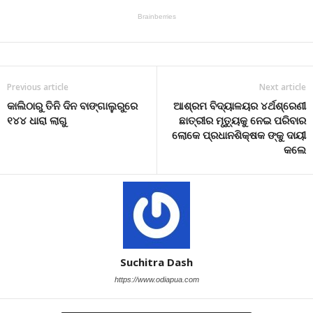
Previous article
Next article
କାଲିଠାରୁ ତିନି ଦିନ ବାଙ୍ଗାଲୁରୁରେ
ଆଶ୍ରମ ବିଦ୍ୟାଳୟର ୪ର୍ଥଶ୍ରେଣୀ
୧୪୪ ଧାରା ଲାଗୁ
ଛାତ୍ରୀର ମୃତ୍ୟୁକୁ ନେଇ ପରିବାର
ଲୋକେ ପ୍ରଧାନଶିକ୍ଷକ ଙ୍କୁ ଦାୟୀ
କଲେ
Suchitra Dash
https://www.odiapua.com