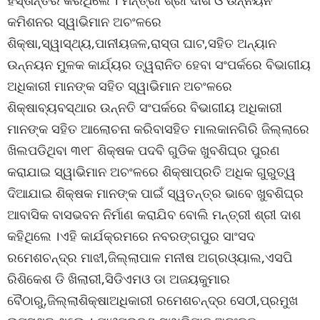
ହସ୍ତାନ୍ତର କରିଥିଲେ । ମନ୍ତ୍ରୀ ଶ୍ରୀ ଦାଶ ଓ ଉନ୍ନୟନ
କମିଶନର ସ୍ୱାଭିମାନ ଅଚଂଳରେ
ଶିକ୍ଷା,ସ୍ୱାସ୍ଥ୍ୟ,ପାନୀୟଜଳ,ରାସ୍ତା ଘାଟ,ସହିତ ଅନ୍ୟାନ
ଉନ୍ନୟନ ମୁଳକ କାର୍ଯ୍ୟର ତ୍ୱରାନିତ ହେବା ସଂପର୍କରେ ବିଭାଗୀୟ
ଅଧିକାରୀ ମାନଙ୍କ ସହିତ ସ୍ୱାଭିମାନ ଅଚଂଳରେ
ଶିକ୍ଷାବ୍ୟବସ୍ଥାର ଉନ୍ନତି ସଂପର୍କରେ ବିଭାଗୀୟ ଅଧିକାରୀ
ମାନଙ୍କ ସହିତ ଆଲୋଚନା କରିବାସହିତ ମାଲକାନଗିରି ଜିଲ୍ଲାରେ
ଖିଲପଡିଥିବା ୩୧୮ ଶିକ୍ଷକ ପଦବି ଗୁଡିକ ଖୁବଶିଘ୍ର ପୁରଣ
କରାଯାଇ ସ୍ୱାଭିମାନ ଅଚଂଳରେ ଶିକ୍ଷାପ୍ରତି ଅଧିକ ଗୁରୁତ୍ୱ
ଦିଆଯାଇ ଶିକ୍ଷକ ମାନଙ୍କ ପାଇଁ ସ୍ୱତନ୍ତ୍ର ଭାବେ ଖୁବଶିଘ୍ର
ଆବାସିକ ବାସଭବନ ନିର୍ମାଣ କରାଯିବ ବୋଲି ମନ୍ତ୍ରୀ ଶ୍ରୀ ଦାଶ
କହିଥିଲେ ।ଏହି କାର୍ଯକ୍ରମରେ ନବରଙ୍ଗପୁର ସାଂସଦ
ରମେଶଚନ୍ଦ୍ର ମାଝୀ,ଜିଲ୍ଲାପାଳ ମନୀଷ ଅଗ୍ରଓ୍ୟାଲ,ଏସପି
ରିଶିକେଶ ଡି ଖିଲାରୀ,ସିଡିଏମଓ ଡା ଅଜୟକୁମାର
ବୈଠାରୁ,ଜିଲ୍ଲାଶିକ୍ଷାଅଧିକାରୀ ରମେଶଚନ୍ଦ୍ର ସେଠୀ,ପ୍ରମୁଖ