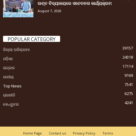
ଉଚ୍ଚ ବିଦ୍ୟାଳୟରେ ସଚେତନତା କାର୍ଯ୍ୟକ୍ରମ
August 7, 2026
POPULAR CATEGORY
39157
ଜିଲ୍ଲା ପରିକ୍ରମା
24318
ଓଡ଼ିଶା
17114
ଭଦ୍ରକ
9169
ଜାତୀୟ
7541
Top News
6275
ରାଜନୀତି
4241
କେନ୍ଦୁଝର
Home Page
Contact us
Privacy Policy
Terms