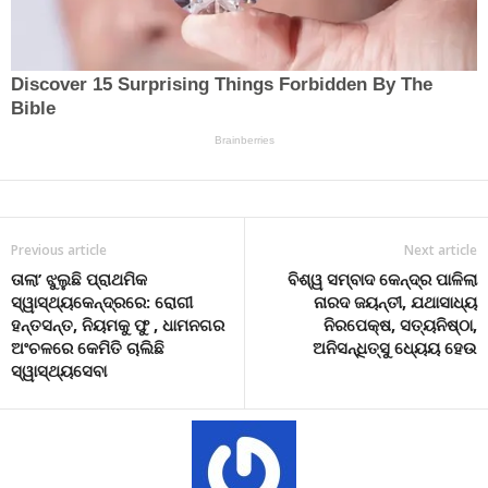
Previous article
Next article
ତାଲା’ ଝୁଲୁଛି ପ୍ରାଥମିକ
ବିଶ୍ୱ ସମ୍ବାଦ କେନ୍ଦ୍ର ପାଳିଲା
ସ୍ୱାସ୍ଥ୍ୟକେନ୍ଦ୍ରରେ: ରୋଗୀ
ନାରଦ ଜୟନ୍ତୀ, ଯଥାସାଧ୍ୟ
ହନ୍ତସନ୍ତ, ନିୟମକୁ ଫୁ , ଧାମନଗର
ନିରପେକ୍ଷ, ସତ୍ୟନିଷ୍ଠା,
ଅଂଚଳରେ କେମିତି ଚାଲିଛି
ଅନିସନ୍ଧିତ୍ସୁ ଧ୍ୟେୟ ହେଉ
ସ୍ୱାସ୍ଥ୍ୟସେବା