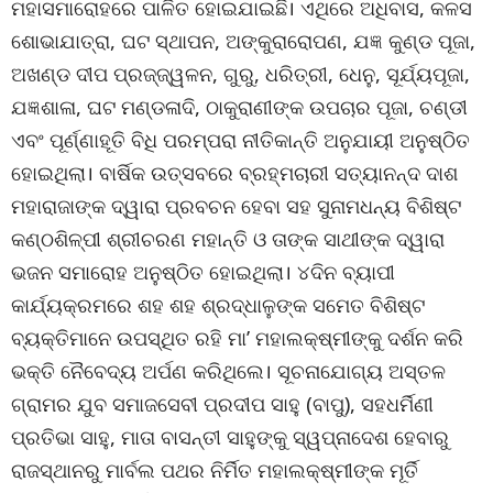
ମହାସମାରୋହରେ ପାଳିତ ହୋଇଯାଇଛି। ଏଥିରେ ଅଧିବାସ, କଳସ
ଶୋଭାଯାତ୍ରା, ଘଟ ସ୍ଥାପନ, ଅଙ୍କୁରାରୋପଣ, ଯଜ୍ଞ କୁଣ୍ଡ ପୂଜା,
ଅଖଣ୍ଡ ଦୀପ ପ୍ରଜ୍ଜ୍ୱଳନ, ଗୁରୁ, ଧରିତ୍ରୀ, ଧେନୁ, ସୂର୍ଯ୍ୟପୂଜା,
ଯଜ୍ଞଶାଳା, ଘଟ ମଣ୍ଡଳାଦି, ଠାକୁରାଣୀଙ୍କ ଉପଚାର ପୂଜା, ଚଣ୍ଡୀ
ଏବଂ ପୂର୍ଣ୍ଣାହୂତି ବିଧି ପରମ୍ପରା ନୀତିକାନ୍ତି ଅନୁଯାୟୀ ଅନୁଷ୍ଠିତ
ହୋଇଥିଲା। ବାର୍ଷିକ ଉତ୍ସବରେ ବ୍ରହ୍ମଚାରୀ ସତ୍ୟାନନ୍ଦ ଦାଶ
ମହାରାଜାଙ୍କ ଦ୍ୱାରା ପ୍ରବଚନ ହେବା ସହ ସୁନାମଧନ୍ୟ ବିଶିଷ୍ଟ
କଣ୍ଠଶିଳ୍ପୀ ଶ୍ରୀଚରଣ ମହାନ୍ତି ଓ ତାଙ୍କ ସାଥୀଙ୍କ ଦ୍ୱାରା
ଭଜନ ସମାରୋହ ଅନୁଷ୍ଠିତ ହୋଇଥିଲା। ୪ଦିନ ବ୍ୟାପୀ
କାର୍ଯ୍ୟକ୍ରମରେ ଶହ ଶହ ଶ୍ରଦ୍ଧାଳୁଙ୍କ ସମେତ ବିଶିଷ୍ଟ
ବ୍ୟକ୍ତିମାନେ ଉପସ୍ଥିତ ରହି ମା’ ମହାଲକ୍ଷ୍ମୀଙ୍କୁ ଦର୍ଶନ କରି
ଭକ୍ତି ନୈବେଦ୍ୟ ଅର୍ପଣ କରିଥିଲେ। ସୂଚନାଯୋଗ୍ୟ ଅସ୍ତଳ
ଗ୍ରାମର ଯୁବ ସମାଜସେବୀ ପ୍ରଦୀପ ସାହୁ (ବାପୁ), ସହଧର୍ମିଣୀ
ପ୍ରତିଭା ସାହୁ, ମାତା ବାସନ୍ତୀ ସାହୁଙ୍କୁ ସ୍ୱପ୍ନାଦେଶ ହେବାରୁ
ରାଜସ୍ଥାନରୁ ମାର୍ବଲ ପଥର ନିର୍ମିତ ମହାଲକ୍ଷ୍ମୀଙ୍କ ମୂର୍ତି