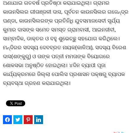
ଅଣାଯାଇ ଗତବର୍ଷ ପ୍ରତିଷ୍ଠା କରାଯାଇଥିଲା। ଗ୍ରାମର
କାଉନସିଲର ଗୀତାଞ୍ଜଳୀ ଦାସ, ପୂର୍ବତନ କାଉନସିଲର ଗଜେନ୍ଦ୍ର
ପଣ୍ଡା, କାଉନସିଲରଙ୍କ ପ୍ରତିନିଧି ଯୁବସମାଜସେବୀ ସୂର୍ଯ୍ୟ
କୁମାର ଦାସଙ୍କ ସମେତ ସମସ୍ତ ଗ୍ରାମବାସୀ, ଆଇନଜୀବୀ,
ସାମ୍ବାଦିକ, ଡାକ୍ତର ଓ ବହୁ ଶୁଭେଚ୍ଛୁ ସହଯୋଗ କରିଥିଲେ।
ମନ୍ଦିରର ସଦସ୍ୟ ଦେବବ୍ରତ ନାୟକ(କାଳିଆ), ସଦସ୍ୟ ବିରେଶ
ଦାସ(ଶଙ୍କୁରୁ) ଓ ତାଙ୍କ ପତ୍ନୀ ମମତାଙ୍କ ବିୟୋଗରେ
ଶୋକସଭା ଅନୁଷ୍ଠିତ ହୋଇଥିଲା। ୪ଦିନ ବ୍ୟାପୀ ପୂଜା
କାର୍ଯ୍ୟକ୍ରମରେ ଜିଲ୍ଲା ପୋଲିସ ପ୍ରଶାସନ ପକ୍ଷରୁ ବ୍ୟାପକ
ବ୍ୟବସ୍ଥା ଗ୍ରହଣ କରାଯାଇଥିଲା।