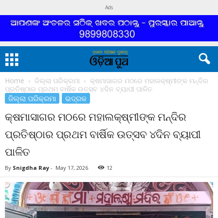
Ads
Home
ଜିଲ୍ଲା ପରିକ୍ରମା
କ୍ଷମାସାଗର ମଠରେ ମହାଲକ୍ଷ୍ମୀଙ୍କ ମନ୍ଦିର
ପ୍ରତିଷ୍ଠାର ପ୍ରଥମ ବାର୍ଷିକ ଉତ୍ସବ ୪ଦିନ ବ୍ୟାପୀ ପାଳିତ
ଜିଲ୍ଲା ପରିକ୍ରମା
ଭଦ୍ରକ
କ୍ଷମାସାଗର ମଠରେ ମହାଲକ୍ଷ୍ମୀଙ୍କ ମନ୍ଦିର
ପ୍ରତିଷ୍ଠାର ପ୍ରଥମ ବାର୍ଷିକ ଉତ୍ସବ ୪ଦିନ ବ୍ୟାପୀ
ପାଳିତ
By
Snigdha Ray
-
May 17, 2026
12