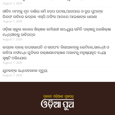
August 7, 2026
ଜୀବିତ ମା’ଙ୍କୁ ମୃତ ଦର୍ଶାଇ ଜମି ହଡ଼ପ ଘଟଣା,ଆରଆଇ ଓ ଦୁଇ ପୁଅଙ୍କ
ଗିରଫ ଦାବିରେ ଭଦ୍ରକ ଏସ୍‌ପି ଅଫିସ ଆଗରେ ଆଇଶାଙ୍କ ଧାରଣା
August 7, 2026
ଓଡ଼ିଶା ସ୍କୁଲ କଲେଜ ଶିକ୍ଷକ କର୍ମଚାରୀ ସମନ୍ୱୟ ସମିତି ପକ୍ଷରୁ ଗଣଶିକ୍ଷା
ମନ୍ତ୍ରୀଙ୍କୁ ଦାବିପତ୍ର
August 7, 2026
ଭଦ୍ରକ ବ୍ଲକ୍ ଉପସଭାପତି ଓ ସରପଂଚ ଜିଲାପାଳଙ୍କୁ ଭେଟିଲେ,ସାଳନ୍ଦୀ ଓ
ନାଳିଆ ନଦୀବନ୍ଧ ଗୁଡିକର ରକ୍ଷଣାବେକ୍ଷଣ ଅଭାବରୁ ମନୁଷ୍ୟକୃତ ବନ୍ୟା
ସୃଷ୍ଟି ଅଭିଯୋଗ
August 7, 2026
ଯୁବକଙ୍କ ସନ୍ଦେହଜନକ ମୃତ୍ୟୁ
August 7, 2026