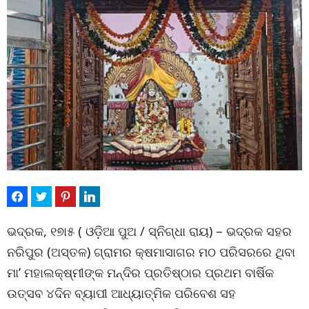
ଭଦ୍ରକ, ୧୭ା୫ ( ଓଡ଼ିଆ ପୁଅ / ସ୍ନିଗ୍ଧା ରାୟ) – ଭଦ୍ରକ ସହର
ନରିପୁର (ଅସ୍ତଳ) ଗ୍ରାମର କ୍ଷମାସାଗର ମଠ ପରିସରରେ ଥିବା
ମା’ ମହାଲକ୍ଷ୍ମୀଙ୍କ ମନ୍ଦିର ପ୍ରତିଷ୍ଠାର ପ୍ରଥମ ବାର୍ଷିକ
ଉତ୍ସବ ୪ଦିନ ବ୍ୟାପୀ ଆଧ୍ୟାତ୍ମିକ ପରିବେଶ ସହ