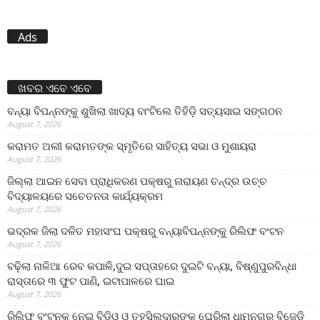
Ads
ଖବର ଏବେ ଏବେ
ବନ୍ୟା ବିପନ୍ନଙ୍କୁ ଶୁଖିଲା ଖାଦ୍ୟ ବାଂଟିଲେ ତିହିଡି଼ ସତ୍ୟସାଇ ସଙ୍ଗଠନ
August 7, 2026
କରାମତ ଅଲୀ କରାମତଙ୍କ ସ୍ମୃତିରେ ସାହିତ୍ୟ ସଭା ଓ ମୁଶାୟରା
August 7, 2026
ଜିଲ୍ଲା ଆଇନ ସେବା ପ୍ରାଧିକରଣ ପକ୍ଷରୁ ନାରାୟଣ ଚନ୍ଦ୍ର ଉଚ୍ଚ
ବିଦ୍ୟାଳୟରେ ସଚେତନତା କାର୍ଯ୍ୟକ୍ରମ
August 7, 2026
ଭଦ୍ରକ ଜିଲା ଦଳିତ ମହାସଂଘ ପକ୍ଷରୁ ବନ୍ୟାବିପନ୍ନଙ୍କୁ ରିଲିଫ ବଂଟନ
August 7, 2026
ବଢ଼ିଲା ନାଳିଆ ରେବ କପାଳି,ଦୁଇ ସପ୍ତାହରେ ଦୁଇଟି ବନ୍ୟା, ବିଷ୍ଣୁପୁରବିନ୍ଧା
ରାସ୍ତାରେ ୩ ଫୁଟ ପାଣି, ଇଟାପାଳରେ ଘାଇ
August 7, 2026
ରିଲିଫ ବଂଟନକୁ ନେଇ ବିଡିଓ ଓ ତହସିଲଦାରଙ୍କୁ ଘେରିଲା ଧାମନଗର ବିଜେଡି