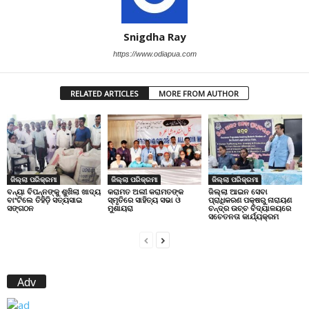
Snigdha Ray
https://www.odiapua.com
RELATED ARTICLES
MORE FROM AUTHOR
ଜିଲ୍ଲା ପରିକ୍ରମା
ଜିଲ୍ଲା ପରିକ୍ରମା
ଜିଲ୍ଲା ପରିକ୍ରମା
ବନ୍ୟା ବିପନ୍ନଙ୍କୁ ଶୁଖିଲା ଖାଦ୍ୟ
କରାମତ ଅଲୀ କରାମତଙ୍କ
ଜିଲ୍ଲା ଆଇନ ସେବା
ବାଂଟିଲେ ତିହିଡି଼ ସତ୍ୟସାଇ
ସ୍ମୃତିରେ ସାହିତ୍ୟ ସଭା ଓ
ପ୍ରାଧିକରଣ ପକ୍ଷରୁ ନାରାୟଣ
ସଙ୍ଗଠନ
ମୁଶାୟରା
ଚନ୍ଦ୍ର ଉଚ୍ଚ ବିଦ୍ୟାଳୟରେ
ସଚେତନତା କାର୍ଯ୍ୟକ୍ରମ
Adv