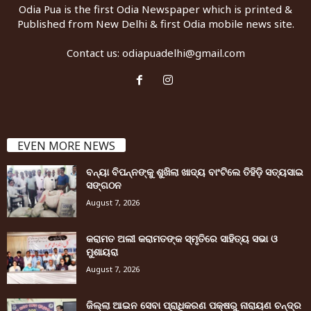
Odia Pua is the first Odia Newspaper which is printed &
Published from New Delhi & first Odia mobile news site.
Contact us:
odiapuadelhi@gmail.com
EVEN MORE NEWS
ବନ୍ୟା ବିପନ୍ନଙ୍କୁ ଶୁଖିଲା ଖାଦ୍ୟ ବାଂଟିଲେ ତିହିଡି଼ ସତ୍ୟସାଇ
ସଙ୍ଗଠନ
August 7, 2026
କରାମତ ଅଲୀ କରାମତଙ୍କ ସ୍ମୃତିରେ ସାହିତ୍ୟ ସଭା ଓ
ମୁଶାୟରା
August 7, 2026
ଜିଲ୍ଲା ଆଇନ ସେବା ପ୍ରାଧିକରଣ ପକ୍ଷରୁ ନାରାୟଣ ଚନ୍ଦ୍ର