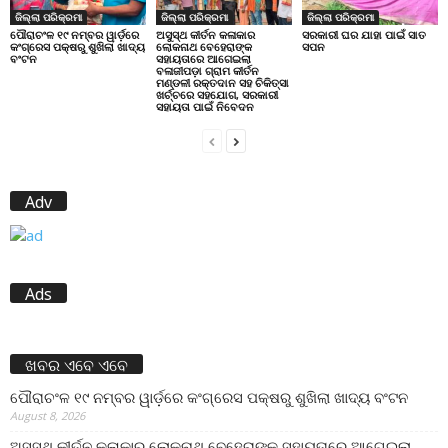
ଜିଲ୍ଲା ପରିକ୍ରମା
ଜିଲ୍ଲା ପରିକ୍ରମା
ଜିଲ୍ଲା ପରିକ୍ରମା
ପୌରାଚଂଳ ୧୯ ନମ୍ବର ୱାର୍ଡ଼ରେ
ଅସୁସ୍ଥ କୀର୍ତନ କଳାକାର
ସରକାରୀ ଘର ଯାହା ପାଇଁ ସାତ
କଂଗ୍ରେସ ପକ୍ଷରୁ ଶୁଖିଲା ଖାଦ୍ୟ
ଲୋକନାଥ ବେହେରାଙ୍କ
ସପନ
ବଂଟନ
ସହାୟତାରେ ଆଗେଇଲା
ବଳାଜୀପଡ଼ା ଗ୍ରାମ କୀର୍ତନ
ମଣ୍ଡଳୀ ରକ୍ତଦାନ ସହ ଚିକିତ୍ସା
ଖର୍ଚ୍ଚରେ ସହଯୋଗ, ସରକାରୀ
ସହାୟତା ପାଇଁ ନିବେଦନ
Adv
Ads
ଖବର ଏବେ ଏବେ
ପୌରାଚଂଳ ୧୯ ନମ୍ବର ୱାର୍ଡ଼ରେ କଂଗ୍ରେସ ପକ୍ଷରୁ ଶୁଖିଲା ଖାଦ୍ୟ ବଂଟନ
August 8, 2026
ଅସୁସ୍ଥ କୀର୍ତନ କଳାକାର ଲୋକନାଥ ବେହେରାଙ୍କ ସହାୟତାରେ ଆଗେଇଲା