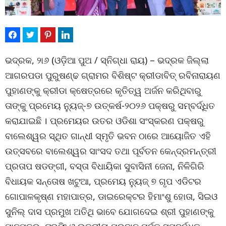
ଭଦ୍ରକ, ୨ା୬ (ଓଡ଼ିଆ ପୁଅ / ସ୍ନିଗ୍ଧା ରାୟ) – ଭଦ୍ରକ ଜିଲ୍ଲା
ଆଗରପଡା ପୁରୁଷଣ୍ଢ ଗ୍ରାମର ବିଶିଷ୍ଟ କ୍ରୀଡାବିତ୍ ରବିନାରାୟଣ
ପୁହାଣଙ୍କୁ କ୍ରୀଡା କ୍ଷେତ୍ରରେ କୃତିତ୍ୱ ଅର୍ଜନ କରିଥିବାରୁ
ତାଙ୍କୁ ପ୍ରମେୟ ନ୍ୟୁଜ୍‌-୭ ଉତ୍କର୍ଷ-୨୦୨୬ ପକ୍ଷରୁ ସମ୍ବର୍ଦ୍ଧିତ
କରାଯାଇଛି । ପ୍ରମେୟର ଉତର ଓଡିଶା ସଂସ୍କରଣ ପକ୍ଷରୁ
ବାଲେଶ୍ୱର ସ୍ଥିତ ଗାନ୍ଧୀ ସ୍ମୃତି ଭବନ ଠାରେ ଆୟୋଜିତ ଏହି
ଉତ୍ସବରେ ବାଲେଶ୍ୱର ସାଂସଦ ତଥା ପୂର୍ବତନ କେନ୍ଦ୍ରମନ୍ତ୍ରୀ
ପ୍ରତାପ ଷଡଙ୍ଗୀ, ବସ୍ତା ବିଧାୟିକା ସୁବାସିନୀ ଜେନା, ନିଳିଗିରି
ବିଧାୟକ ସନ୍ତୋଷ ଖଟୁଆ, ପ୍ରମେୟ ନ୍ୟୁଜ୍ ୭ ଗୃପ ଏଡିଟର
ଗୋପାଳକୃଷ୍ଣ ମହାପାତ୍ର, ଡାଇରେକ୍ଟର ହିମାଂଶୁ ହୋତା, ସିଇଓ
ସୁନିଲ୍ ଦାସ ପ୍ରମୁଖ ଅତିଥି ଭାବେ ଯୋଗଦେଇ ଶ୍ରୀ ପୁହାଣଙ୍କୁ