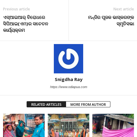
Previous article
Next article
ଏସ୍‌ଆଇଆର୍ ବିରୋଧରେ
ମନ୍ଦିର ପୂଜକ ଭାସ୍କରଙ୍କ
ସିପିଆଇ(ଏମ)ର ସଚେତନ
ସ୍ମୃତିସଭା
କାର୍ଯ୍ୟକ୍ରମ
Snigdha Ray
https://www.odiapua.com
RELATED ARTICLES
MORE FROM AUTHOR