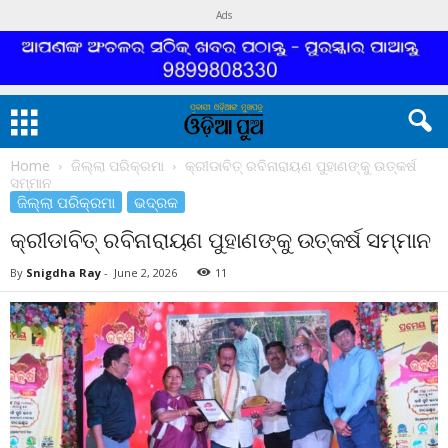
Ads
Home
ଜିଲ୍ଲା ପରିକ୍ରମା
କ୍ରୀଡାବିତ୍ ରବିନାରାୟଣ ପୁହାଣଙ୍କୁ ଉତ୍କର୍ଷ
ସମ୍ମାନ
ଜିଲ୍ଲା ପରିକ୍ରମା
ଭଦ୍ରକ
କ୍ରୀଡାବିତ୍ ରବିନାରାୟଣ ପୁହାଣଙ୍କୁ ଉତ୍କର୍ଷ ସମ୍ମାନ
By
Snigdha Ray
-
June 2, 2026
11