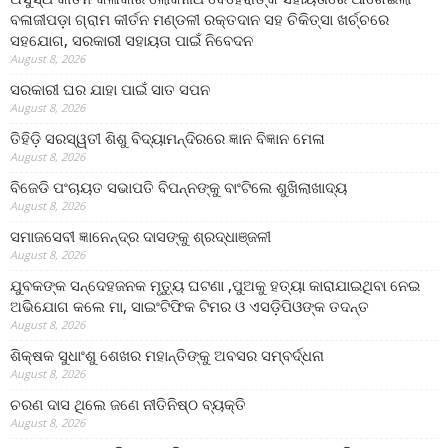
ବଳାଜୀପଡ଼ା ଗ୍ରାମ କୀର୍ତନ ମଣ୍ଡଳୀ ରକ୍ତଦାନ ସହ ଚିକିତ୍ସା ଖର୍ଚ୍ଚରେ
ସହଯୋଗ, ସରକାରୀ ସହାୟତା ପାଇଁ ନିବେଦନ
August 8, 2026
ସରକାରୀ ଘର ଯାହା ପାଇଁ ସାତ ସପନ
August 8, 2026
ତିହିଡି଼ ସରସ୍ୱତୀ ଶିଶୁ ବିଦ୍ୟାମନ୍ଦିରରେ ଜ୍ଞାନ ବିଜ୍ଞାନ ମେଳା
August 8, 2026
ବିଜେଡି ପଂଚାୟତ ସଭାପତି ବିପନ୍ନଙ୍କୁ ବାଂଟିଲେ ଶୁଖିଲାଖାଦ୍ୟ
August 8, 2026
ସମାଜସେବୀ ଜ୍ଞାନେନ୍ଦ୍ର ଦାସଙ୍କୁ ଶ୍ରଦ୍ଧାଞ୍ଜଳୀ
August 8, 2026
ଯୁବକଙ୍କ ସନ୍ଦେହଜନକ ମୃତ୍ୟୁ ଘଟଣା ,ପୁଅକୁ ହତ୍ୟା କାରାଯାଇଥିବା ନେଇ
ଅଭିଯୋଗ କଲେ ମା, ସାଇଂଟିଫିକ ଟିମର ଓ ଏସଡ଼ିପିଓଙ୍କ ତଦନ୍ତ
August 8, 2026
ଶିକ୍ଷକ ସୁଧାଂଶୁ ଶେଖର ମହାନ୍ତିଙ୍କୁ ଅବସର ସମ୍ବର୍ଦ୍ଧନା
August 8, 2026
ଚରଣ ଦାସ ଥିଲେ ଜଣେ ନୀତିନିଷ୍ଠ ବ୍ୟକ୍ତି
August 8, 2026