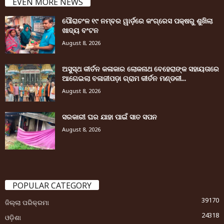
EVEN MORE NEWS
ପୌରାଚଂଳ ୧୯ ନମ୍ବର ୱାର୍ଡ଼ରେ କଂଗ୍ରେସ ପକ୍ଷରୁ ଶୁଖିଲା
ଖାଦ୍ୟ ବଂଟନ
August 8, 2026
ଅସୁସ୍ଥ କୀର୍ତନ କଳାକାର ଲୋକନାଥ ବେହେରାଙ୍କ ସହାୟତାରେ
ଆଗେଇଲା ବଳାଜୀପଡ଼ା ଗ୍ରାମ କୀର୍ତନ ମଣ୍ଡଳୀ...
August 8, 2026
ସରକାରୀ ଘର ଯାହା ପାଇଁ ସାତ ସପନ
August 8, 2026
POPULAR CATEGORY
39170
ଜିଲ୍ଲା ପରିକ୍ରମା
24318
ଓଡ଼ିଶା