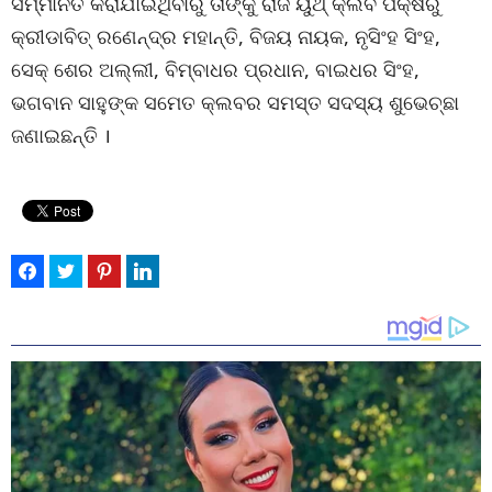
ସମ୍ମାନିତ କରାଯାଇଥିବାରୁ ତାଙ୍କୁ ରାଜ ୟୁଥ୍ କ୍ଲବ ପକ୍ଷରୁ
କ୍ରୀଡାବିତ୍ ରଣେନ୍ଦ୍ର ମହାନ୍ତି, ବିଜୟ ନାୟକ, ନୃସିଂହ ସିଂହ,
ସେକ୍ ଶେର ଅଲ୍ଲୀ, ବିମ୍ବାଧର ପ୍ରଧାନ, ବାଇଧର ସିଂହ,
ଭଗବାନ ସାହୁଙ୍କ ସମେତ କ୍ଲବର ସମସ୍ତ ସଦସ୍ୟ ଶୁଭେଚ୍ଛା
ଜଣାଇଛନ୍ତି ।