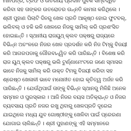
ମାନପତ୍ର, ଟ୍ରଫି ଓ ଉତରୀୟ ପ୍ରଦାନ ପୁର୍ବକ ସମ୍ବର୍ଦ୍ଧିତ
କରିବା ସହ ତାଙ୍କର ଉତରୋତର ଉନ୍ନତି କାମନା କରିଥିଲେ ।
ଶ୍ରୀ ପୁହାଣ ପିଲାଟି ଦିନରୁ ଖେଳ ପ୍ରତି ଆକୃଷ୍ଠ ହୋଇ ଫୁଟବଲ୍‌,
ଭଲିବଲ୍ ଓ ହକି ଭଳି ଖେଳରେ ନିଜକୁ ସାମିଲ୍ କରି ପ୍ରଶଂସିତ
ହୋଇଛନ୍ତି । ସ୍ଥାନୀୟ ରାଜୟୁଥ୍ କ୍ଲବ ପକ୍ଷରୁ ରାଜ୍ୟରେ
ବିଭିନ୍ନ ଅଚଂଳରେ ନିଜର ଖେଳ ପ୍ରଦର୍ଶନ କରି ନିଜ ଟିମ୍‌କୁ ବିଜୟୀ
କରି ଆଗରପଡାକୁ ଗୌରବାନ୍ୱିତ କରି ପାରିଛନ୍ତି । ବିଶେଷ କରି
ରାଜ ୟୁଥ୍ କ୍ଲବ ପକ୍ଷରୁ ଭଲି ଟୁର୍ଣ୍ଣାମେଂଟରେ ଜଣେ ସ୍ମାସର
ଭାବେ ନିଜକୁ ସାମିଲ୍ କରି ଉକ୍ତ ଟିମକୁ ବିଜୟୀ କରିବା ସହ
ଶ୍ରେଷ୍ଠ ଖେଳାଳୀ ଭାବେ ମନୋନୀତ ହୋଇ କୃତିତ୍ୱ ଅର୍ଜନ କରି
ପାରିଛନ୍ତି । ଯେଉଁଥିପାଇଁ ତାଙ୍କୁ ବିଭିନ୍ନ ସ୍ଥାନରୁ ମିଳିଛି ଅନେକ
ସମ୍ମାନ ଓ ପୁରସ୍କାର । ଆଜି ନିଜର ବୟସ ଅତିକ୍ରାନ୍ତ ଓ ନିଜର
ବ୍ୟବସାୟ ପ୍ରତି ନଜର ରଖୁ ଥିବାରୁ ଖେଳପ୍ରତି ଦୂରେଇ
ଯାଇଥିଲେ ମଧ୍ୟ ଯୁବ ଗୋଷ୍ଠୀଙ୍କୁ ଖେଳିବା ପାଇଁ ପ୍ରେରଣା
ଯୋଗାଇ ଚାଲିଛନ୍ତି । ଶ୍ରୀ ପୁହାଣଙ୍କୁ ଏହି ସମ୍ମାନରେ