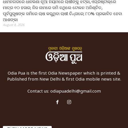
ଧାମନଗରରେ ଧାନକିଣା ନୂଆ ନିୟମରେ ଚାଷୀଙ୍କୁ ଝଟ୍‌କା,ଏଗ୍ରିଷ୍ଟାକ୍‌ରେ
ମାତ୍ର ୧୦ ହଜାର; ନିଜ ନାମରେ ଜମି ନଥିଲେ ଟୋକନ ଅନିଶ୍ଚିତ,
ପୂର୍ବପୁରୁଷଙ୍କ ଜମିରେ ଚାଷ କରୁଥିବା ଚାଷୀ ଚିନ୍ତାରେ; ୮୦% ପ୍ରଭାବିତ ହେବା
ଆଶଙ୍କା
August 8, 2026
Odia Pua is the first Odia Newspaper which is printed &
Published from New Delhi & first Odia mobile news site.
Contact us:
odiapuadelhi@gmail.com