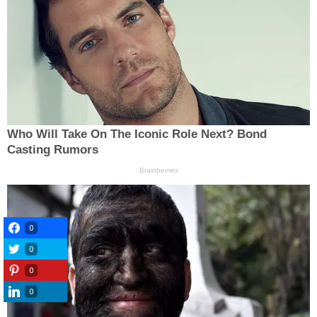
0
0
0
0