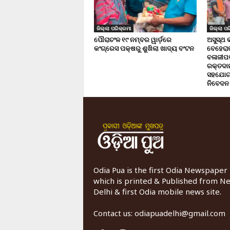
ଜିଲ୍ଲା ପରିକ୍ରମା
ଜିଲ୍ଲା ପର
ପୌରାଚଂଳ ୧୯ ନମ୍ବର ୱାର୍ଡ଼ରେ
ଅସୁସ୍ଥ 
କଂଗ୍ରେସ ପକ୍ଷରୁ ଶୁଖିଲା ଖାଦ୍ୟ ବଂଟନ
ବେହେରା
ବଳାଜୀପଡ଼
ରକ୍ତଦାନ 
ସହଯୋଗ,
ନିବେଦନ
Odia Pua is the first Odia Newspaper
which is printed & Published from N
Delhi & first Odia mobile news site.
Contact us:
odiapuadelhi@gmail.com