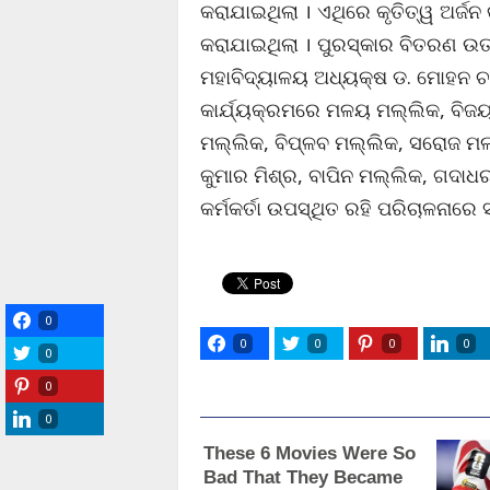
କରାଯାଇଥିଲା । ଏଥିରେ କୃତିତ୍ୱ ଅର୍ଜନ
କରାଯାଇଥିଲା । ପୁରସ୍କାର ବିତରଣ ଉତ
ମହାବିଦ୍ୟାଳୟ ଅଧ୍ୟକ୍ଷ ଡ. ମୋହନ ଚ
କାର୍ଯ୍ୟକ୍ରମରେ ମଳୟ ମଲ୍ଲିକ, ବିଜୟ କ
ମଲ୍ଲିକ, ବିପ୍ଳବ ମଲ୍ଲିକ, ସରୋଜ ମଲ୍ଲ
କୁମାର ମିଶ୍ର, ବାପିନ ମଲ୍ଲିକ, ଗଦ
କର୍ମକର୍ତା ଉପସ୍ଥିତ ରହି ପରିଚାଳନାର
0
0
0
0
0
0
0
0