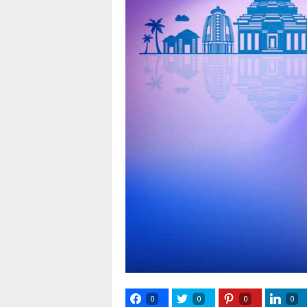
0
0
0
0