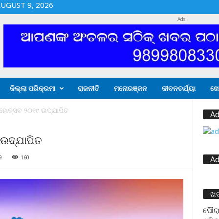
UGUST 9, 2026
Ads
ଜିଲ୍ଲା ପରିକ୍ରମା
ରାଜନୀତି
ମନୋରଞ୍ଜନ
ଜୀବନଚର୍ଯ୍ୟା
ଖେ
ହୋତ୍ସବ ୨୦୧୯ ଉଦ୍‌ଯାପିତ
Ad
ଉଦ୍‌ଯାପିତ
9
160
Ad
ଖ
ପୌରା