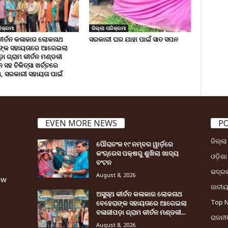
ିକ୍ରମା
ଜିଲ୍ଲା ପରିକ୍ରମା
କୀର୍ତନ କଳାକାର ଲୋକନାଥ
ସରକାରୀ ଘର ଯାହା ପାଇଁ ସାତ ସପନ
ଙ୍କ ସହାୟତାରେ ଆଗେଇଲା
ା ଗ୍ରାମ କୀର୍ତନ ମଣ୍ଡଳୀ
ସହ ଚିକିତ୍ସା ଖର୍ଚ୍ଚରେ
 ସରକାରୀ ସହାୟତା ପାଇଁ
EVEN MORE NEWS
P
ଜିଲ୍ଲ
ପୌରାଚଂଳ ୧୯ ନମ୍ବର ୱାର୍ଡ଼ରେ
କଂଗ୍ରେସ ପକ୍ଷରୁ ଶୁଖିଲା ଖାଦ୍ୟ
ଓଡ଼ିଶା
ବଂଟନ
ଭଦ୍ର
August 8, 2026
ew
ଜାତୀ
ଅସୁସ୍ଥ କୀର୍ତନ କଳାକାର ଲୋକନାଥ
Top 
ବେହେରାଙ୍କ ସହାୟତାରେ ଆଗେଇଲା
ବଳାଜୀପଡ଼ା ଗ୍ରାମ କୀର୍ତନ ମଣ୍ଡଳୀ...
ରାଜନୀତ
August 8, 2026