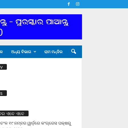
ଳ
ଅନ୍ୟ ବିଭାଗ
ରାମ ମନ୍ଦିର
v
s
ବର ଏବେ ଏବେ
ଚଂଳ ୧୯ ନମ୍ବର ୱାର୍ଡ଼ରେ କଂଗ୍ରେସ ପକ୍ଷରୁ