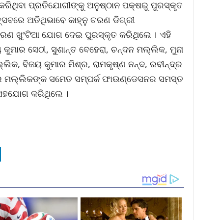
 କରିଥିବା ପ୍ରତିଯୋଗୀଙ୍କୁ ଅନୁଷ୍ଠାନ ପକ୍ଷରୁ ପୁରସ୍କୃତ
୍ସବରେ ଅତିଥିଭାବେ କାହ୍ନୁ ଚରଣ ଡିଗ୍ରୀ
ରଣ ଖୁଂଟିଆ ଯୋଗ ଦେଇ ପୁରସ୍କୃତ କରିଥିଲେ । ଏହି
ୁମାର ସେଠୀ, ସୁଶାନ୍ତ ବେହେରା, ଚନ୍ଦନ ମଲ୍ଲିକ, ମୁନା
ିକ, ବିଜୟ କୁମାର ମିଶ୍ର, ରାମକୃଷ୍ଣ ନନ୍ଦ, ରବୀନ୍ଦ୍ର
ାଧର ମଲ୍ଲିକଙ୍କ ସମେତ ସମ୍ପର୍କ ଫାଉଣ୍ଡେସନର ସମସ୍ତ
େ ସହଯୋଗ କରିଥିଲେ ।