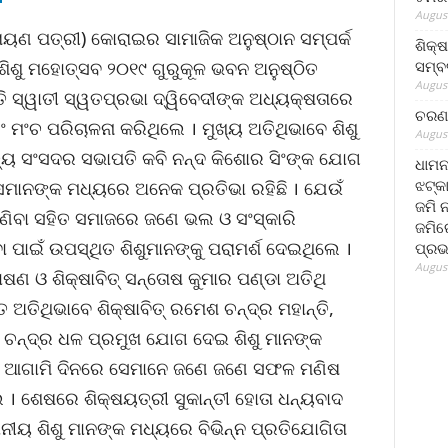
August
ାୟଣ ପତ୍ରୀ) କୋରାଇର ସାମାଜିକ ଅନୁଷ୍ଠାନ ସମ୍ପର୍କ
ଶିକ୍
ସମ୍ବର
ଶୁ ମହୋତ୍ସବ ୨୦୧୯ ଗୁରୁକୂଳ ଭବନ ଅନୁଷ୍ଠିତ
August
ସ୍ୱାତୀ ସ୍ୱତପ୍ରଭା ଦ୍ୱିବେଦୀଙ୍କ ଅଧ୍ୟକ୍ଷତାରେ
ଚରଣ 
ଂ ମଂଚ ପରିଚାଳନା କରିଥିଲେ । ମୁଖ୍ୟ ଅତିଥିଭାବେ ଶିଶୁ
August
ତ୍ୟ ସଂସଦର ସଭାପତି କବି ନନ୍ଦ କିଶୋର ସିଂଙ୍କ ଯୋଗ
ଧାମନ
ଝଟ୍‌କ
େମାନଙ୍କ ମଧ୍ୟରେ ଅନେକ ପ୍ରତିଭା ରହିଛି । ଯେଉଁ
ଜମି 
ଆଣିବା ସହିତ ସମାଜରେ ଜଣେ ଭଲ ଓ ସଂସ୍କାରି
ଜମିରେ
 ପାଇଁ ଉପସ୍ଥିତ ଶିଶୁମାନଙ୍କୁ ପରାମର୍ଶ ଦେଇଥିଲେ ।
ପ୍ରଭ
August
ାଷଣ ଓ ଶିକ୍ଷାବିତ୍ ସନ୍ତୋଷ କୁମାର ପଣ୍ଡା ଅତିଥି
ଅତିଥିଭାବେ ଶିକ୍ଷାବିତ୍ ରମେଶ ଚନ୍ଦ୍ର ମହାନ୍ତି,
ବାସ ଚନ୍ଦ୍ର ଧଳ ପ୍ରମୁଖ ଯୋଗ ଦେଇ ଶିଶୁ ମାନଙ୍କ
ିତ ଆଗାମି ଦିନରେ ସେମାନେ ଜଣେ ଜଣେ ସଫଳ ମଣିଷ
। ଶେଷରେ ଶିକ୍ଷୟତ୍ରୀ ସୁକାନ୍ତୀ ହୋତା ଧନ୍ୟବାଦ
ନୀୟ ଶିଶୁ ମାନଙ୍କ ମଧ୍ୟରେ ବିଭିନ୍ନ ପ୍ରତିଯୋଗିତା