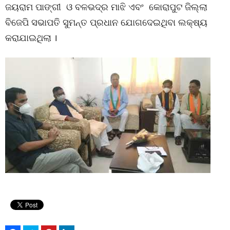
ଜୟରାମ ପାଙ୍ଗୀ ଓ ବଳଭଦ୍ର ମାଝି ଏବଂ କୋରାପୁଟ ଜିଲ୍ଲା
ବିଜେପି ସଭାପତି ସୁମନ୍ତ ପ୍ରଧାନ ଯୋଗଦେଇଥିବା ଲକ୍ଷ୍ୟ
କରାଯାଇଥିଲା ।