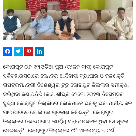
କୋରାପୁଟ ୦୬-୧୧(ଓଡିଆ ପୁଅ /ରଂଜନ ଦାସ) କୋରାପୁଟ
ସର୍କିଟହାଉସଠାରେ କେନ୍ଦ୍ର ଆଦିବାସୀ ବ୍ୟାପାର ଓ ଜଳଶକ୍ତି
ରାଷ୍ଟ୍ରମନ୍ତ୍ରୀ ବିଶେଶ୍ୱର ଟୁଡୁ କୋରାପୁଟ ଜିଲ୍ଲାର ସମୀକ୍ଷା
କରିଥିବା ଜଣାପଡିଛି ।କାମ ଶୀଘ୍ର ହେଲେ ୨୦୨୩ ଡିସେମ୍ବର
ସୁଦ୍ଧା କୋରାପୁଟ ଜିଲ୍ଲାରେ ଲୋକମାନେ ଘରକୁ ଘର ପାନୀୟ ଜଳ
ପାଇପାରିବେ ବୋଲି ସେ ପ୍ରକାଶ କରିଛନ୍ତି ।କୋରାପୁଟ
ଜିଲ୍ଲାରେ ଜଳଯୋଗାଣ କାର୍ଯ୍ୟ ସନ୍ତୋଷଜନକ ଥିବା ସେ ସୂଚନା
ଦେଇଛନ୍ତି ।କୋରାପୁଟ ଜିଲ୍ଲାରେ ୯ଟି ଏକଲବ୍ୟ ଆଦର୍ଶ