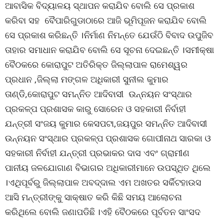
ଆବାସିକ ବିଦ୍ୟାଳୟ ସ୍ଥାପନ କରାଯିବ ବୋଲି ସେ ପ୍ରକାଶ
କରିବା ସହ ବୈପାରିଗୁଡାଠାରେ ଆଜି ଭୂମିପୂଜନ କରାଯିବ ବୋଲି
ସେ ପ୍ରକାଶ କରିଛନ୍ତି ।ନିର୍ମାଣ ନିମନ୍ତେ ଯେଉଁଠି ବିବାଦ ଉପୁଜିବ
ତାହାର ସମାଧାନ କରାଯିବ ବୋଲି ସେ ସୂଚନା ଦେଇଛନ୍ତି ।ସମୀକ୍ଷା
ବୈଠକରେ କୋରାପୁଟ ଅତିରିକ୍ତ ଜିଲ୍ଲାପାଳ ରାମେଶ୍ୱର
ପ୍ରଧାନ ,ଜିଲ୍ଲା ମଙ୍ଗଳ ଅଧିକାରୀ ସୁନୀଲ କୁମାର
ତାଣ୍ଡି,କୋରାପୁଟ ସମନ୍ନିତ ଆଦିବାସୀ ଉନ୍ନୟନ ସଂସ୍ଥାର
ପ୍ରକଳ୍ପ ପ୍ରଶାସକ କାରୁ ସୋରେନ ଓ ସହକାରୀ ନିର୍ବାହୀ
ଯନ୍ତ୍ରୀ ସଂଜୟ କୁମାର କେସପଟା,ଜୟପୁର ସମନ୍ନିତ ଆଦିବାସୀ
ଉନ୍ନୟନ ସଂସ୍ଥାର ପ୍ରକଳ୍ପ ପ୍ରଶାସକ ଗୋପୀନାଥ ସାରକା ଓ
ସହକାରୀ ନିର୍ବାହୀ ଯନ୍ତ୍ରୀ ପ୍ରଭାକର ଦାସ ଏବଂ ଗ୍ରାମୀଣ
ପାନୀୟ ଜଳଯୋଗାଣ ବିଭାଗର ଅଧିକାରୀମାନେ ଉପସ୍ଥିତ ଥିଲେ
।ଏଥିପୂର୍ବରୁ ଜିଲ୍ଲାପାଳ ଅବଦ୍ଦାଲ ଏମ ଅଖତର ସର୍କିଟହାଉସ
ଆସି ମନ୍ତ୍ରୀଙ୍କୁ ସାକ୍ଷାତ କରି କିଛି ସମୟ ଆଲୋଚନା
କରିଥିଲେ ବୋଲି ଜଣାପଡିଛି ।ଏହି ବୈଠକରେ ପୂର୍ବତନ ସାଂସଦ