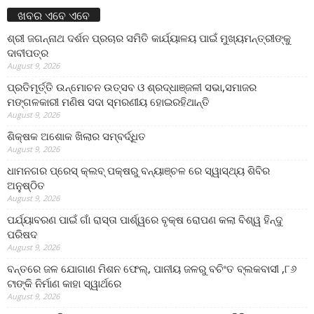
ଖବର ଏବେ ଏବେ
ଶ୍ରୀ ଜଗନ୍ନାଥ ଦର୍ଶନ ପ୍ରଚାର ସମିତି କାର୍ଯ୍ୟାଳୟ ପାଇଁ ମୁଖ୍ୟମନ୍ତ୍ରୀଙ୍କୁ
ଦାବୀପତ୍ର
August 9, 2026
ପ୍ରତିମୂର୍ତ୍ତି ଉନ୍ମୋଚନ ଉତ୍ସବ ଓ ଶ୍ରଦ୍ଧାଞ୍ଜଳୀ ସଭା,ସମାଜର
ମଙ୍ଗଳକାରୀ ମଣିଷ ସଦା ସ୍ମରଣୀୟ ହୋଇରହିଥାନ୍ତି
August 9, 2026
ଶିକ୍ଷକ ଅଶୋକ ଖିଲାର ସମ୍ବର୍ଦ୍ଧିତ
August 9, 2026
ଧାମନଗର ପ୍ରେସ୍ କ୍ଲବ୍ ପକ୍ଷରୁ ବନ୍ୟାଞ୍ଚଳ ରେ ସ୍ୱାସ୍ଥ୍ୟ ଶିବିର
ଅନୁଷ୍ଠିତ
August 9, 2026
ପର୍ଯ୍ୟାବରଣ ପାଇଁ ଗାଁ ରାସ୍ତା ପାର୍ଶ୍ୱରେ ବୃକ୍ଷ ରୋପଣ କଲା ବିଶ୍ୱ ହିନ୍ଦୁ
ପରିଷଦ
August 9, 2026
ବନ୍ତରେ ଜଳ ଯୋଗାଣ ମିଶନ ଫେଲ୍‌, ପାନୀୟ ଜଳରୁ ବଚିଂତ ବ୍ଲକବାସୀ ,୮୬
ଟାଙ୍କି ନିର୍ମାଣ କାହା ସ୍ୱାର୍ଥରେ
August 9, 2026