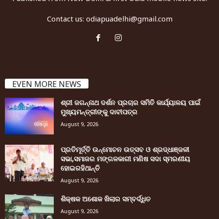
Contact us:
odiapuadelhi@gmail.com
EVEN MORE NEWS
ଶ୍ରୀ ଜଗନ୍ନାଥ ଦର୍ଶନ ପ୍ରଚାର ସମିତି କାର୍ଯ୍ୟାଳୟ ପାଇଁ
ମୁଖ୍ୟମନ୍ତ୍ରୀଙ୍କୁ ଦାବୀପତ୍ର
August 9, 2026
ପ୍ରତିମୂର୍ତ୍ତି ଉନ୍ମୋଚନ ଉତ୍ସବ ଓ ଶ୍ରଦ୍ଧାଞ୍ଜଳୀ
ସଭା,ସମାଜର ମଙ୍ଗଳକାରୀ ମଣିଷ ସଦା ସ୍ମରଣୀୟ
ହୋଇରହିଥାନ୍ତି
August 9, 2026
ଶିକ୍ଷକ ଅଶୋକ ଖିଲାର ସମ୍ବର୍ଦ୍ଧିତ
August 9, 2026