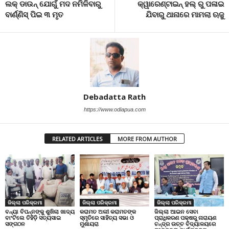
ଲକ୍ ଡାଉନ୍ ଯୋଗୁଁ ମଦ ନମିଳିବାରୁ
କ୍ୱାରେଣ୍ଟାଇନ୍ ହଲ୍ ରୁ ପଳାଇ
ବାର୍ଣ୍ଣିସ୍ ପିଇ ୩ ମୃତ
ଯିବାରୁ ଥାନାରେ ମାମଲା ଋଜୁ
Debadatta Rath
https://www.odiapua.com
RELATED ARTICLES
MORE FROM AUTHOR
ଜିଲ୍ଲା ପରିକ୍ରମା
ଜିଲ୍ଲା ପରିକ୍ରମା
ଜିଲ୍ଲା ପରିକ୍ରମା
ବନ୍ୟା ବିପନ୍ନଙ୍କୁ ଶୁଖିଲା ଖାଦ୍ୟ
କରାମତ ଅଲୀ କରାମତଙ୍କ
ଜିଲ୍ଲା ଆଇନ ସେବା
ବାଂଟିଲେ ତିହିଡି଼ ସତ୍ୟସାଇ
ସ୍ମୃତିରେ ସାହିତ୍ୟ ସଭା ଓ
ପ୍ରାଧିକରଣ ପକ୍ଷରୁ ନାରାୟଣ
ସଙ୍ଗଠନ
ମୁଶାୟରା
ଚନ୍ଦ୍ର ଉଚ୍ଚ ବିଦ୍ୟାଳୟରେ