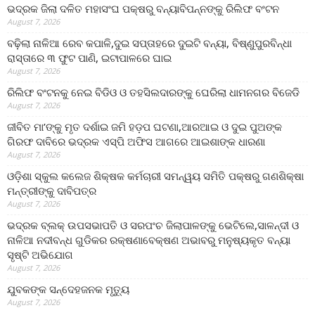
ଭଦ୍ରକ ଜିଲା ଦଳିତ ମହାସଂଘ ପକ୍ଷରୁ ବନ୍ୟାବିପନ୍ନଙ୍କୁ ରିଲିଫ ବଂଟନ
August 7, 2026
ବଢ଼ିଲା ନାଳିଆ ରେବ କପାଳି,ଦୁଇ ସପ୍ତାହରେ ଦୁଇଟି ବନ୍ୟା, ବିଷ୍ଣୁପୁରବିନ୍ଧା
ରାସ୍ତାରେ ୩ ଫୁଟ ପାଣି, ଇଟାପାଳରେ ଘାଇ
August 7, 2026
ରିଲିଫ ବଂଟନକୁ ନେଇ ବିଡିଓ ଓ ତହସିଲଦାରଙ୍କୁ ଘେରିଲା ଧାମନଗର ବିଜେଡି
August 7, 2026
ଜୀବିତ ମା’ଙ୍କୁ ମୃତ ଦର୍ଶାଇ ଜମି ହଡ଼ପ ଘଟଣା,ଆରଆଇ ଓ ଦୁଇ ପୁଅଙ୍କ
ଗିରଫ ଦାବିରେ ଭଦ୍ରକ ଏସ୍‌ପି ଅଫିସ ଆଗରେ ଆଇଶାଙ୍କ ଧାରଣା
August 7, 2026
ଓଡ଼ିଶା ସ୍କୁଲ କଲେଜ ଶିକ୍ଷକ କର୍ମଚାରୀ ସମନ୍ୱୟ ସମିତି ପକ୍ଷରୁ ଗଣଶିକ୍ଷା
ମନ୍ତ୍ରୀଙ୍କୁ ଦାବିପତ୍ର
August 7, 2026
ଭଦ୍ରକ ବ୍ଲକ୍ ଉପସଭାପତି ଓ ସରପଂଚ ଜିଲାପାଳଙ୍କୁ ଭେଟିଲେ,ସାଳନ୍ଦୀ ଓ
ନାଳିଆ ନଦୀବନ୍ଧ ଗୁଡିକର ରକ୍ଷଣାବେକ୍ଷଣ ଅଭାବରୁ ମନୁଷ୍ୟକୃତ ବନ୍ୟା
ସୃଷ୍ଟି ଅଭିଯୋଗ
August 7, 2026
ଯୁବକଙ୍କ ସନ୍ଦେହଜନକ ମୃତ୍ୟୁ
August 7, 2026