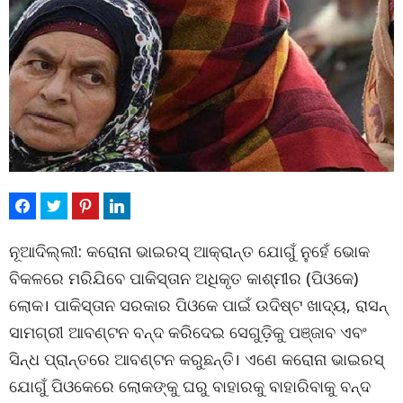
ନୂଆଦିଲ୍ଲୀ: କରୋନା ଭାଇରସ୍ ଆକ୍ରାନ୍ତ ଯୋଗୁଁ ନୁହେଁ ଭୋକ
ବିକଳରେ ମରିଯିବେ ପାକିସ୍ତାନ ଅଧିକୃତ କାଶ୍ମୀର (ପିଓକେ)
ଲୋକ। ପାକିସ୍ତାନ ସରକାର ପିଓକେ ପାଇଁ ଉଦିଷ୍ଟ ଖାଦ୍ୟ, ରାସନ୍
ସାମଗ୍ରୀ ଆବଣ୍ଟନ ବନ୍ଦ କରିଦେଇ ସେଗୁଡ଼ିକୁ ପଞ୍ଜାବ ଏବଂ
ସିନ୍ଧ ପ୍ରାନ୍ତରେ ଆବଣ୍ଟନ କରୁଛନ୍ତି। ଏଣେ କରୋନା ଭାଇରସ୍
ଯୋଗୁଁ ପିଓକେରେ ଲୋକଙ୍କୁ ଘରୁ ବାହାରକୁ ବାହାରିବାକୁ ବନ୍ଦ