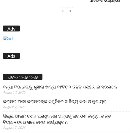
ସଚେତନତା କାର୍ଯ୍ୟକ୍ରମ
Adv
Ads
ଖବର ଏବେ ଏବେ
ବନ୍ୟା ବିପନ୍ନଙ୍କୁ ଶୁଖିଲା ଖାଦ୍ୟ ବାଂଟିଲେ ତିହିଡି଼ ସତ୍ୟସାଇ ସଙ୍ଗଠନ
August 7, 2026
କରାମତ ଅଲୀ କରାମତଙ୍କ ସ୍ମୃତିରେ ସାହିତ୍ୟ ସଭା ଓ ମୁଶାୟରା
August 7, 2026
ଜିଲ୍ଲା ଆଇନ ସେବା ପ୍ରାଧିକରଣ ପକ୍ଷରୁ ନାରାୟଣ ଚନ୍ଦ୍ର ଉଚ୍ଚ
ବିଦ୍ୟାଳୟରେ ସଚେତନତା କାର୍ଯ୍ୟକ୍ରମ
August 7, 2026