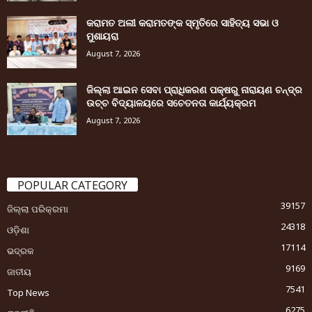
କରାମତ ଅଲୀ କରାମତଙ୍କ ସ୍ମୃତିରେ ସାହିତ୍ୟ ସଭା ଓ
ମୁଶାୟରା
August 7, 2026
ଜିଲ୍ଲା ଆଇନ ସେବା ପ୍ରାଧିକରଣ ପକ୍ଷରୁ ନାରାୟଣ ଚନ୍ଦ୍ର
ଉଚ୍ଚ ବିଦ୍ୟାଳୟରେ ସଚେତନତା କାର୍ଯ୍ୟକ୍ରମ
August 7, 2026
POPULAR CATEGORY
39157
ଜିଲ୍ଲା ପରିକ୍ରମା
24318
ଓଡ଼ିଶା
17114
ଭଦ୍ରକ
9169
ଜାତୀୟ
7541
Top News
6275