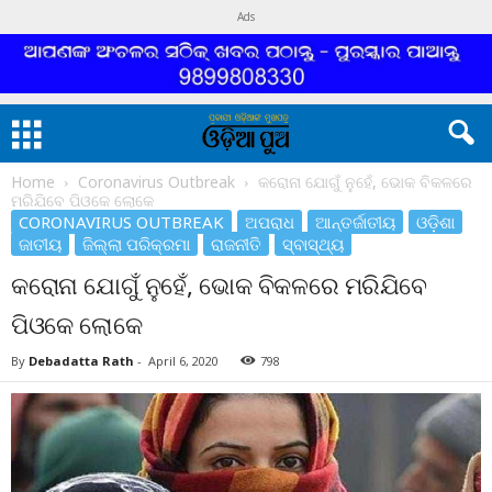
Ads
Home
Coronavirus Outbreak
କରୋନା ଯୋଗୁଁ ନୁହେଁ, ଭୋକ ବିକଳରେ
ମରିଯିବେ ପିଓକେ ଲୋକେ
CORONAVIRUS OUTBREAK
ଅପରାଧ
ଆନ୍ତର୍ଜାତୀୟ
ଓଡ଼ିଶା
ଜାତୀୟ
ଜିଲ୍ଲା ପରିକ୍ରମା
ରାଜନୀତି
ସ୍ବାସ୍ଥ୍ୟ
କରୋନା ଯୋଗୁଁ ନୁହେଁ, ଭୋକ ବିକଳରେ ମରିଯିବେ
ପିଓକେ ଲୋକେ
By
Debadatta Rath
-
April 6, 2020
798