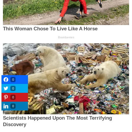
0
0
0
0