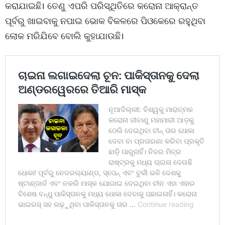
କରାଯାଇଛି। ତେଣୁ ଏପରି ପରିସ୍ଥିତିରେ କରୋନା ଆକ୍ରାନ୍ତ
ପୂର୍ବରୁ ଖାଇବାକୁ ନପାଇ ଭୋକ ବିକଳରେ ପିଓକେରେ ରହୁଥିବା
ଲୋକ ମରିଯିବେ ବୋଲି କୁହାଯାଉଛି।