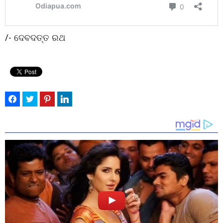
/- ଦେବଦତ୍ତ ରଥ