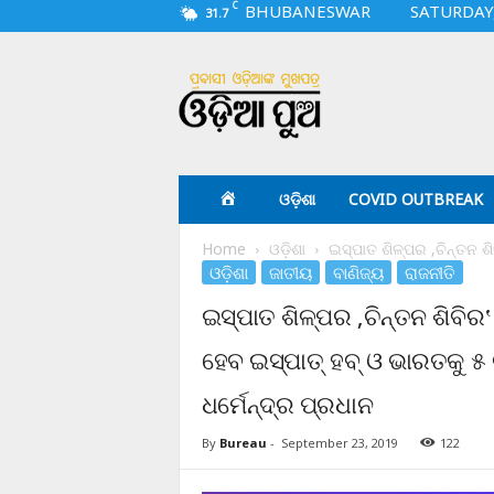
C
BHUBANESWAR
SATURDAY,
31.7
O
d
i
a
p
u
a
ଓଡ଼ିଶା
COVID OUTBREAK
.
c
Home
ଓଡ଼ିଶା
ଇସ୍ପାତ ଶିଳ୍ପର ‚ଚିନ୍ତନ ଶି
o
ଓଡ଼ିଶା
ଜାତୀୟ
ବାଣିଜ୍ୟ
ରାଜନୀତି
m
ଇସ୍ପାତ ଶିଳ୍ପର ‚ଚିନ୍ତନ ଶିବିର‛
ହେବ ଇସ୍ପାତ୍ ହବ୍ ଓ ଭାରତକୁ ୫ ଟ୍
ଧର୍ମେନ୍ଦ୍ର ପ୍ରଧାନ
By
Bureau
-
September 23, 2019
122