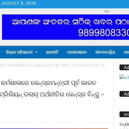
 AUGUST 8, 2026
Ads
ଜିଲ୍ଲା ପରିକ୍ରମା
ରାଜନୀତି
ମନୋରଞ୍ଜନ
ଜୀବନଚର୍ଯ୍ୟା
ଖେ
ବିର‛ କର୍ମଶାଳାରେ କେନ୍ଦ୍ରମନ୍ତ୍ରୀ ପୂର୍ବ ଭାରତ ହେବ ଇସ୍ପାତ୍ ହବ୍ ଓ...
Ad
 କର୍ମଶାଳାରେ କେନ୍ଦ୍ରମନ୍ତ୍ରୀ ପୂର୍ବ ଭାରତ
ରିଲିୟନ୍ ଡଲାର୍ ଅର୍ଥନୀତିର କେନ୍ଦ୍ର ବିନ୍ଦୁ –
Ad
ଖ
ବନ୍ୟା