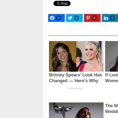
0
0
0
0