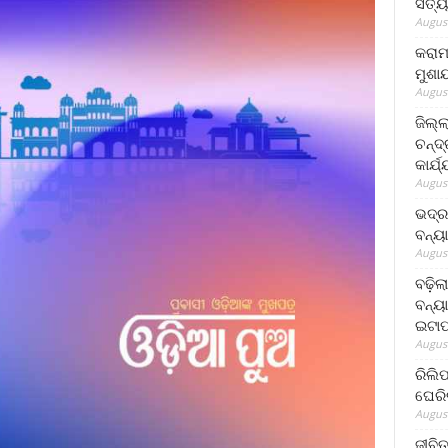
ସତ୍ୟ
August
କରାମ
ମୁଶା
August
ଜିଲ୍
ଚନ୍ଦ
କାର୍ଯ
August
ଭଦ୍ର
ବନ୍ୟ
August
ବଢ଼ିଲ
ବନ୍ୟା
ଇଟାପ
August
ରିଲି
ଘେରି
August
ଜୀବିତ