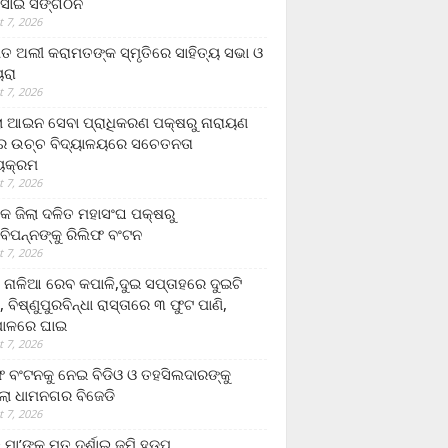
ସାଇ ସଙ୍ଗଠନ
 7, 2026
ତ ଅଲୀ କରାମତଙ୍କ ସ୍ମୃତିରେ ସାହିତ୍ୟ ସଭା ଓ
ୟରା
 7, 2026
ଲା ଆଇନ ସେବା ପ୍ରାଧିକରଣ ପକ୍ଷରୁ ନାରାୟଣ
୍ର ଉଚ୍ଚ ବିଦ୍ୟାଳୟରେ ସଚେତନତା
୍ୟକ୍ରମ
 7, 2026
କ ଜିଲା ଦଳିତ ମହାସଂଘ ପକ୍ଷରୁ
ାବିପନ୍ନଙ୍କୁ ରିଲିଫ ବଂଟନ
 7, 2026
ା ନାଳିଆ ରେବ କପାଳି,ଦୁଇ ସପ୍ତାହରେ ଦୁଇଟି
, ବିଷ୍ଣୁପୁରବିନ୍ଧା ରାସ୍ତାରେ ୩ ଫୁଟ ପାଣି,
ାଳରେ ଘାଇ
 7, 2026
ଫ ବଂଟନକୁ ନେଇ ବିଡିଓ ଓ ତହସିଲଦାରଙ୍କୁ
ଲା ଧାମନଗର ବିଜେଡି
 7, 2026
 ମା’ଙ୍କୁ ମୃତ ଦର୍ଶାଇ ଜମି ହଡ଼ପ