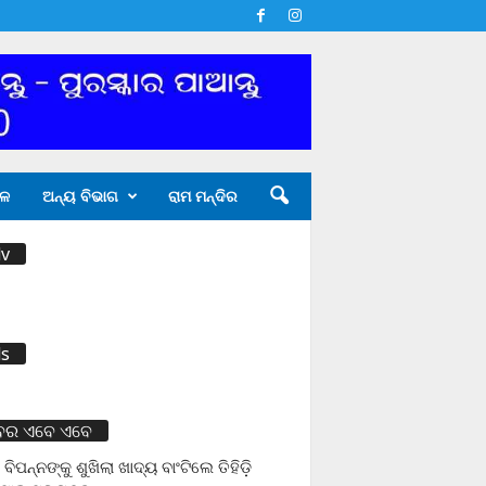
ଳ
ଅନ୍ୟ ବିଭାଗ
ରାମ ମନ୍ଦିର
v
s
ବର ଏବେ ଏବେ
 ବିପନ୍ନଙ୍କୁ ଶୁଖିଲା ଖାଦ୍ୟ ବାଂଟିଲେ ତିହିଡି଼