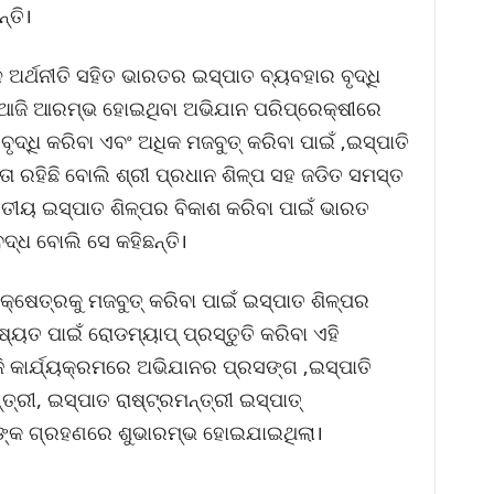
୍ତି।
ର୍ଥନୀତି ସହିତ ଭାରତର ଇସ୍ପାତ ବ୍ୟବହାର ବୃଦ୍ଧି
। ଆଜି ଆରମ୍ଭ ହୋଇଥିବା ଅଭିଯାନ ପରିପ୍ରେକ୍ଷୀରେ
ଦ୍ଧି କରିବା ଏବଂ ଅଧିକ ମଜବୁତ୍ କରିବା ପାଇଁ ‚ଇସ୍ପାତି
 ରହିଛି ବୋଲି ଶ୍ରୀ ପ୍ରଧାନ ଶିଳ୍ପ ସହ ଜଡିତ ସମସ୍ତ
ାରତୀୟ ଇସ୍ପାତ ଶିଳ୍ପର ବିକାଶ କରିବା ପାଇଁ ଭାରତ
୍ଧ ବୋଲି ସେ କହିଛନ୍ତି।
େତ୍ରକୁ ମଜବୁତ୍ କରିବା ପାଇଁ ଇସ୍ପାତ ଶିଳ୍ପର
୍ୟତ ପାଇଁ ରୋଡମ୍ୟାପ୍ ପ୍ରସ୍ତୁତି କରିବା ଏହି
ଜି କାର୍ଯ୍ୟକ୍ରମରେ ଅଭିଯାନର ପ୍ରସଙ୍ଗ ‚ଇସ୍ପାତି
ରୀ, ଇସ୍ପାତ ରାଷ୍ଟ୍ରମନ୍ତ୍ରୀ ଇସ୍ପାତ୍
୍ତେଙ୍କ ଗ୍ରହଣରେ ଶୁଭାରମ୍ଭ ହୋଇଯାଇଥିଲା।