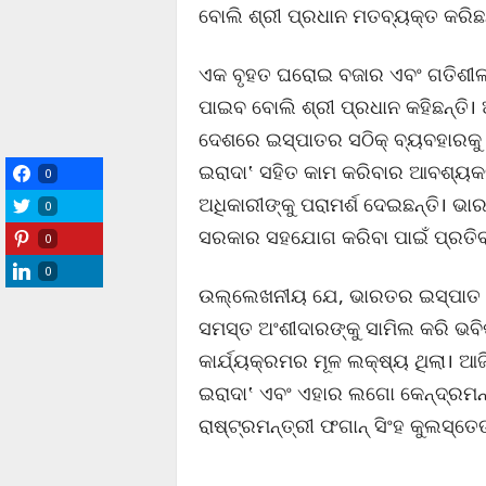
ବୋଲି ଶ୍ରୀ ପ୍ରଧାନ ମତବ୍ୟକ୍ତ କରିଛନ
ଏକ ବୃହତ ଘରୋଇ ବଜାର ଏବଂ ଗତିଶୀଳ ଅ
ପାଇବ ବୋଲି ଶ୍ରୀ ପ୍ରଧାନ କହିଛନ୍ତି
ଦେଶରେ ଇସ୍ପାତର ସଠିକ୍ ବ୍ୟବହାରକୁ ବୃ
ଇରାଦା‛ ସହିତ କାମ କରିବାର ଆବଶ୍ୟକତା
0
ଅଧିକାରୀଙ୍କୁ ପରାମର୍ଶ ଦେଇଛନ୍ତି। ଭ
0
ସରକାର ସହଯୋଗ କରିବା ପାଇଁ ପ୍ରତିବଦ
0
0
ଉଲ୍ଲେଖନୀୟ ଯେ, ଭାରତର ଇସ୍ପାତ କ୍ଷ
ସମସ୍ତ ଅଂଶୀଦାରଙ୍କୁ ସାମିଲ କରି ଭବିଷ
କାର୍ଯ୍ୟକ୍ରମର ମୂଳ ଲକ୍ଷ୍ୟ ଥିଲା। ଆ
ଇରାଦା‛ ଏବଂ ଏହାର ଲଗୋ କେନ୍ଦ୍ରମନ୍ତ୍
ରାଷ୍ଟ୍ରମନ୍ତ୍ରୀ ଫଗାନ୍ ସିଂହ କୁଲସ