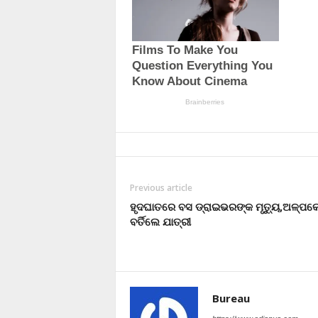
Previous article
ହୃଦଘାତରେ ବସ ଡ୍ରାଇଭରଙ୍କ ମୃତ୍ୟୁ,ଅଳ୍ପକ
ବର୍ତିଲେ ଯାତ୍ରୀ
Bureau