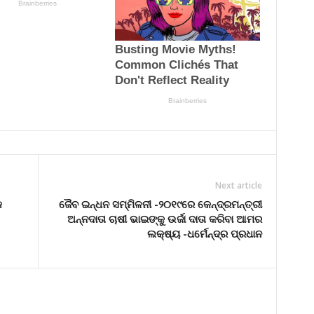
Next article
େ
ଜୈବ ଇନ୍ଧନ ସମ୍ମିଳନୀ -୨୦୧୯ରେ କେନ୍ଦ୍ରମନ୍ତ୍ରୀ
ଅନ୍ନଦାତା ଚାଷୀ ଭାଇଙ୍କୁ ଉର୍ଜା ଦାତା କରିବା ଆମର
ଲକ୍ଷ୍ୟ -ଧର୍ମେନ୍ଦ୍ର ପ୍ରଧାନ