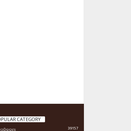
OPULAR CATEGORY
39157
ା ପରିକ୍ରମା