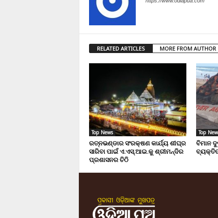
https://www.odiapua.com
RELATED ARTICLES
MORE FROM AUTHOR
Top News
Top New
ରତ୍ନଭଣ୍ଡାର ସଂରକ୍ଷଣ କାର୍ଯ୍ୟ ଶୀଘ୍ର
ବିମାନ ଦ
ସାରିବା ପାଇଁ ଏ.ଏସ୍.ଆଇ.କୁ ଶ୍ରୀମନ୍ଦିର
ବ୍ୟକ୍ତିଙ
ପ୍ରଶାସନର ଚିଠି