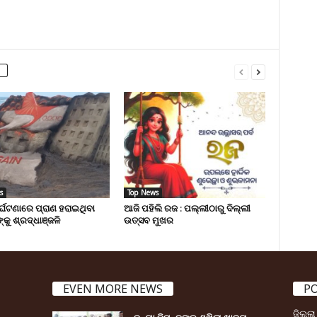
s
Top News
ୁର୍ଘଟଣାରେ ପ୍ରାଣ ହରାଇଥିବା
ଆଜି ପହିଲି ରଜ : ପଲ୍ଲୀଠାରୁ ଦିଲ୍ଲୀ
୍କୁ ଶ୍ରଦ୍ଧାଞ୍ଜଳି
ଉତ୍ସବ ମୁଖର
EVEN MORE NEWS
P
ଜିଲ୍ଲ