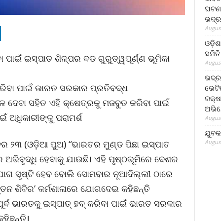
ଘଟଣା
ଭଦ୍ର
August
ଓଡ଼ିଶ
ସମିତି
 ପାଇଁ ଇସ୍ପାତ ଶିଳ୍ପର ବଡ ଗୁରୁତ୍ୱପୂର୍ଣ୍ଣ ଭୂମିକା
August
ଭଦ୍ର
ରିବା ପାଇଁ ଭାରତ ସରକାର ପ୍ରତିବଦ୍ଧ
ଭେଟି
ରକ୍ଷ
ଳ ଦେବା ସହିତ ଏହି କ୍ଷେତ୍ରକୁ ମଜବୁତ କରିବା ପାଇଁ
ଅଭି
ଇଁ ଅଧିକାରୀଙ୍କୁ ପରାମର୍ଶ
August
ଯୁବକ
August
ବର ୨୩ (ଓଡ଼ିଆ ପୁଅ) “ଭାରତର ମୁଣ୍ଡ ପିଛା ଇସ୍ପାତ
ଅଭିବୃଦ୍ଧି ହେବାକୁ ଯାଉଛି। ଏହି ପୃଷ୍ଠଭୂମିରେ ଦେଶର
ଯୋଗ ସୃଷ୍ଟି ହେବ ବୋଲି ସୋମବାର ନୂଆଦିଲ୍ଲୀ ଠାରେ
୍ତନ ଶିବିର’ କର୍ମଶାଳାରେ ଯୋଗଦେଇ କହିଛନ୍ତି
 ପୂର୍ବ ଭାରତକୁ ଇସ୍ପାତ୍ ହବ୍ କରିବା ପାଇଁ ଭାରତ ସରକାର
ହିଛନ୍ତି।