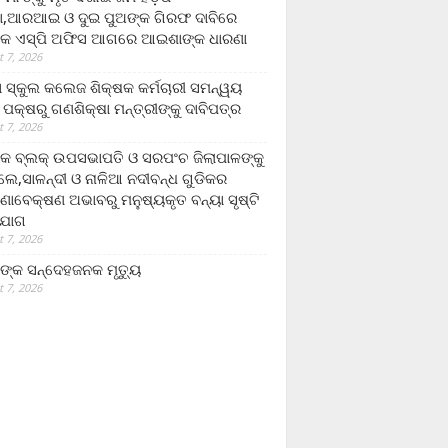
,ଆରଆଇ ଓ ଦୁଇ ପୁଅଙ୍କ ଗିରଫ ଦାବିରେ
କ ଏସ୍‌ପି ଅଫିସ ଆଗରେ ଆଇଶାଙ୍କ ଧାରଣା
 7, 2026
ା ସ୍କୁଲ କଲେଜ ଶିକ୍ଷକ କର୍ମଚାରୀ ସମନ୍ୱୟ
 ପକ୍ଷରୁ ଗଣଶିକ୍ଷା ମନ୍ତ୍ରୀଙ୍କୁ ଦାବିପତ୍ର
 7, 2026
କ ବ୍ଲକ୍ ଉପସଭାପତି ଓ ସରପଂଚ ଜିଲାପାଳଙ୍କୁ
ଲେ,ସାଳନ୍ଦୀ ଓ ନାଳିଆ ନଦୀବନ୍ଧ ଗୁଡିକର
ଣାବେକ୍ଷଣ ଅଭାବରୁ ମନୁଷ୍ୟକୃତ ବନ୍ୟା ସୃଷ୍ଟି
ଯୋଗ
 7, 2026
ଙ୍କ ସନ୍ଦେହଜନକ ମୃତ୍ୟୁ
 7, 2026