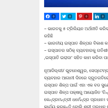
0
0
0
0
– ଭାରତକୁ ୫ ଟ୍ରିଲିୟନ ଅର୍ଥନୀତି କରିବା
ରହିଛି
– ଭାରତୀୟ ଇସ୍ପାତ ଶିଳ୍ପର ବିକାଶ କ
– ଇସ୍ପାତର ସଠିକ୍ ବ୍ୟବହାରକୁ ଗତିଶୀ
‚ଇସ୍ପାତି ଇରାଦା‛ ସହିତ କାମ କରିବା ପା
ନୂଆଦିଲ୍ଲୀ/ ଭୁବନେଶ୍ୱର, ସେପ୍ଟେମ୍
ବ୍ୟବହାର ଆଗାମୀ ଦିନରେ ଦ୍ରୁତଗତିରେ 
ଇସ୍ପାତ ଶିଳ୍ପ ପାଇଁ ଏହା ଏକ ବଡ ସୁ
ଇସ୍ପାତ ଶିଳ୍ପ ପକ୍ଷରୁ ଆୟୋଜିତ ‘ଚିନ
କେନ୍ଦ୍ରମନ୍ତ୍ରୀ ଧର୍ମେନ୍ଦ୍ର ପ୍ରଧାନ।
କାର୍ଯ୍ୟ କରୁଛନ୍ତି ବୋଲି ଶ୍ରୀ ପ୍ରଧାନ କ