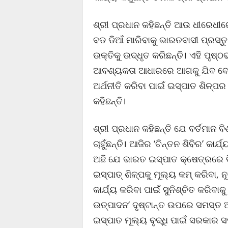
ଶ୍ରୀ ପ୍ରଧାନ କହିଛନ୍ତି ଆଉ ଧୀରେଧୀର
ବଡ ଡିଆଁ ମାରିବାକୁ ଭାରତବାସୀ ପ୍ରସ୍
ଉକ୍ତିକୁ ଉଦ୍ଧୃତ କରିଛନ୍ତି। ଏହି ପୃଷ
ଆବଶ୍ୟକତା ଆଧାରରେ ଆଗକୁ ଯିବ ବୋଲି 
ଅର୍ଥନୀତି କରିବା ପାଇଁ ଇସ୍ପାତ ଶିଳ୍ପର
କହିଛନ୍ତି।
ଶ୍ରୀ ପ୍ରଧାନ କହିଛନ୍ତି ଯେ ବର୍ତମାନ 
ଚାହୁଁଛନ୍ତି। ଆଜିର ‘ଚିନ୍ତନ ଶିବିର’ କ
ଅଛି ଯେ ଭାରତ ଇସ୍ପାତ କ୍ଷେତ୍ରରେ 
ଇସ୍ପାତ୍ ଶିଳ୍ପକୁ ମୂଲ୍ୟ କମ୍ କରିବା
କାର୍ଯ୍ୟ କରିବା ପାଇଁ ସୁନିଶ୍ଚିତ କରିବ
ଉତ୍ପାଦନ’ ଦୃଷ୍ଟାନ୍ତ ଉପରେ ସମସ୍ତ ଅ
ଇସ୍ପାତ ମୂଲ୍ୟ ବୃଦ୍ଧି ପାଇଁ ସରକାର