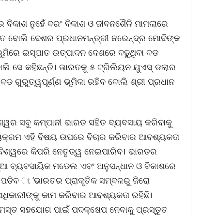
େ ବିକାଶ ନୁହେଁ ବରଂ ବିକାଶ ଓ ଜୀବନଶୈଳି ମାମଲାରେ
ତୁତ ବୋଲି ଦେଶର ପ୍ରଧାନମନ୍ତ୍ରୀ ନରେନ୍ଦ୍ର ମୋଦିଙ୍କ
୍ଠଭୂମିରେ ଇସ୍ପାତ ଉତ୍ପାଦନ ଦେଶରେ ବଢୁଥିବା ବଡ
ସେ କହିଛନ୍ତି। ଭାରତକୁ ୫ ଟ୍ରିଲିୟନ ୟୁଏସ୍ ଡଲାର
 ବଡ ଗୁରୁତ୍ୱପୂର୍ଣ୍ଣ ଭୂମିକା ରହିବ ବୋଲି ଶ୍ରୀ ପ୍ରଧାନ
ବିଶ୍ୱର ସବୁ କମ୍ପାନୀ ଭାରତ ସହିତ ବ୍ୟବସାୟ କରିବାକୁ
ାର୍ଯ୍ୟକ୍ରମ ଏହି ବିଷୟ ଉପରେ ବିଚାର କରିବାର ଆବଶ୍ୟକତା
ବିଶ୍ୱରେ କିପରି ନେତୃତ୍ୱ ନେଇପାରିବ। ଭାରତର
, ନୂଆ ବ୍ୟବସାୟିକ ମଡେଲ ଏବଂ ଅନୁସନ୍ଧାନ ଓ ବିକାଶରେ
ାକୁ ପଡିବ ା ‘ଭାରତର ପ୍ରାକୃତିକ ସମ୍ବଳରୁ ଜିରୋ
ଧିକାରୀଙ୍କୁ କାମ କରିବାର ଆବଶ୍ୟକତା ରହିଛି।
 ସମସ୍ତ ସହଯୋଗ ପାଇଁ ପଦକ୍ଷେପ ନେବାକୁ ପ୍ରସ୍ତୁତ