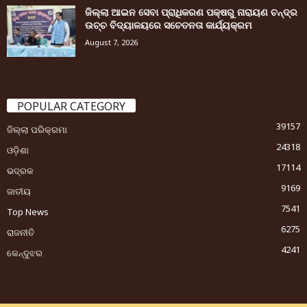
ଜିଲ୍ଲା ଆଇନ ସେବା ପ୍ରାଧିକରଣ ପକ୍ଷରୁ ନାରାୟଣ ଚନ୍ଦ୍ର
ଉଚ୍ଚ ବିଦ୍ୟାଳୟରେ ସଚେତନତା କାର୍ଯ୍ୟକ୍ରମ
August 7, 2026
POPULAR CATEGORY
39157
ଜିଲ୍ଲା ପରିକ୍ରମା
24318
ଓଡ଼ିଶା
17114
ଭଦ୍ରକ
9169
ଜାତୀୟ
7541
Top News
6275
ରାଜନୀତି
4241
କେନ୍ଦୁଝର