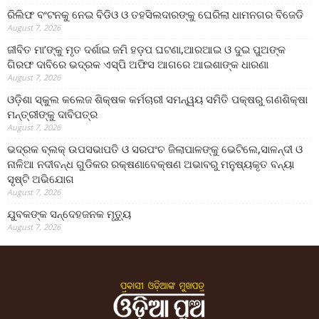
ରିଲିଫ ବଂଟନକୁ ନେଇ ବିଡିଓ ଓ ତହସିଲଦାରଙ୍କୁ ଘେରିଲା ଧାମନଗର ବିଜେଡି
August 7, 2026
ଜୀବିତ ମା’ଙ୍କୁ ମୃତ ଦର୍ଶାଇ ଜମି ହଡ଼ପ ଘଟଣା,ଆରଆଇ ଓ ଦୁଇ ପୁଅଙ୍କ
ଗିରଫ ଦାବିରେ ଭଦ୍ରକ ଏସ୍‌ପି ଅଫିସ ଆଗରେ ଆଇଶାଙ୍କ ଧାରଣା
August 7, 2026
ଓଡ଼ିଶା ସ୍କୁଲ କଲେଜ ଶିକ୍ଷକ କର୍ମଚାରୀ ସମନ୍ୱୟ ସମିତି ପକ୍ଷରୁ ଗଣଶିକ୍ଷା
ମନ୍ତ୍ରୀଙ୍କୁ ଦାବିପତ୍ର
August 7, 2026
ଭଦ୍ରକ ବ୍ଲକ୍ ଉପସଭାପତି ଓ ସରପଂଚ ଜିଲାପାଳଙ୍କୁ ଭେଟିଲେ,ସାଳନ୍ଦୀ ଓ
ନାଳିଆ ନଦୀବନ୍ଧ ଗୁଡିକର ରକ୍ଷଣାବେକ୍ଷଣ ଅଭାବରୁ ମନୁଷ୍ୟକୃତ ବନ୍ୟା
ସୃଷ୍ଟି ଅଭିଯୋଗ
August 7, 2026
ଯୁବକଙ୍କ ସନ୍ଦେହଜନକ ମୃତ୍ୟୁ
August 7, 2026