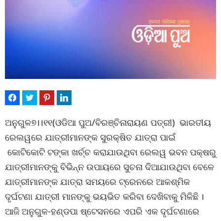
ଅନୁଗୁଳ୭।।୧୧(ଓଡିଆ ପୁଅ/ବିରଞ୍ଚିନାରାୟଣ ପତ୍ରୀ) ଭାରତୀୟ
ରେଲୱରେ ଯାତ୍ରୀମାନଙ୍କ ସୁରକ୍ଷିତ ଯାତ୍ରା ପାଇଁ
କୋଟିକୋଟି ଟଙ୍କା ଖର୍ଚ୍ଚ କରାଯାଉଥିବା ରେଲୱ ଭବନ ପକ୍ଷରୁ
ଯାତ୍ରୀମାନଙ୍କୁ ବିଭିନ୍ନ ଉପାୟରେ ସୁଚନା ଦିଆଯାଉଥିବା ବେଳେ
ଯାତ୍ରୀମାନଙ୍କ ଯାତ୍ରା ସମୟରେ ଟ୍ରେନରେ ଆକଶ୍ମିକ
ଦୃର୍ଘଟଣା ଯାତ୍ରୀ ମାନଙ୍କୁ ଭୟଭିତ କରିବା ଦେଖିବାକୁ ମିଳିଛି ।
ଆଜି ଅନୁଗୁଳ-ହଣ୍ଡପା ଷ୍ଟେସନରେ ଏପରି ଏକ ଦୃର୍ଘଟଣାରେ