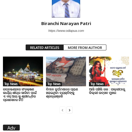
Biranchi Narayan Patri
https://www.odiapua.com
RELATED ARTICLES
MORE FROM AUTHOR
Top News
Top News
Top News
ରତ୍ନଭଣ୍ଡାର ସଂରକ୍ଷଣ
ବିମାନ ଦୁର୍ଘଟଣାରେ ପ୍ରାଣ
ଆଜି ପହିଲି ରଜ : ପଲ୍ଲୀଠାରୁ
କାର୍ଯ୍ୟ ଶୀଘ୍ର ସାରିବା ପାଇଁ
ହରାଇଥିବା ବ୍ୟକ୍ତିଙ୍କୁ
ଦିଲ୍ଲୀ ଉତ୍ସବ ମୁଖର
ଏ.ଏସ୍.ଆଇ.କୁ ଶ୍ରୀମନ୍ଦିର
ଶ୍ରଦ୍ଧାଞ୍ଜଳି
ପ୍ରଶାସନର ଚିଠି
Adv