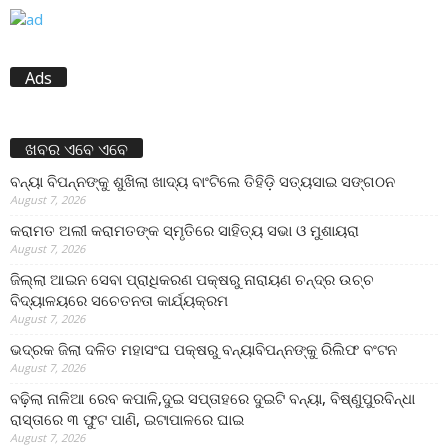
Ads
ଖବର ଏବେ ଏବେ
ବନ୍ୟା ବିପନ୍ନଙ୍କୁ ଶୁଖିଲା ଖାଦ୍ୟ ବାଂଟିଲେ ତିହିଡି଼ ସତ୍ୟସାଇ ସଙ୍ଗଠନ
August 7, 2026
କରାମତ ଅଲୀ କରାମତଙ୍କ ସ୍ମୃତିରେ ସାହିତ୍ୟ ସଭା ଓ ମୁଶାୟରା
August 7, 2026
ଜିଲ୍ଲା ଆଇନ ସେବା ପ୍ରାଧିକରଣ ପକ୍ଷରୁ ନାରାୟଣ ଚନ୍ଦ୍ର ଉଚ୍ଚ
ବିଦ୍ୟାଳୟରେ ସଚେତନତା କାର୍ଯ୍ୟକ୍ରମ
August 7, 2026
ଭଦ୍ରକ ଜିଲା ଦଳିତ ମହାସଂଘ ପକ୍ଷରୁ ବନ୍ୟାବିପନ୍ନଙ୍କୁ ରିଲିଫ ବଂଟନ
August 7, 2026
ବଢ଼ିଲା ନାଳିଆ ରେବ କପାଳି,ଦୁଇ ସପ୍ତାହରେ ଦୁଇଟି ବନ୍ୟା, ବିଷ୍ଣୁପୁରବିନ୍ଧା
ରାସ୍ତାରେ ୩ ଫୁଟ ପାଣି, ଇଟାପାଳରେ ଘାଇ
August 7, 2026