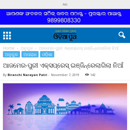
Ads
Home
ଅନୁଗୁଳ
ଆଜମେର-ପୁରୀ ଏକ୍ସପ୍ରେସ୍ ଇଞ୍ଜିନ୍‌ରେଲାଗିଲା ନିଆଁ
ଅନୁଗୁଳ
ଅପରାଧ
ଓଡ଼ିଶା
ଆଜମେର-ପୁରୀ ଏକ୍ସପ୍ରେସ୍ ଇଞ୍ଜିନ୍‌ରେଲାଗିଲା ନିଆଁ
By
Biranchi Narayan Patri
-
November 7, 2019
142