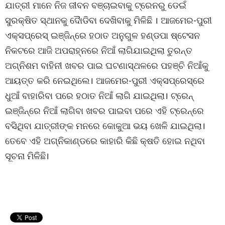
ଯାତ୍ରୀ ମାନେ ନିଜ ଜୀବନ ବଞ୍ଚାଇବାକୁ ଟ୍ରେନରୁ ଡେଇଁ
ସୁରକ୍ଷିତ ସ୍ଥାନକୁ ଦୈାଡିବା ଦେଖିବାକୁ ମିଳିଛି । ଆଜମେର-ପୁରୀ
ଏକ୍ସପ୍ରେସ୍ ଇଞ୍ଜିନ୍‌ରେ ହଠାତ ଅନୁଗୁଳ ହଣ୍ଡପା ଷ୍ଟେସନ
ନିକଟରେ ଆଜି ଅପରାହ୍ନରେ ନିଆଁ ଲାଗିଯାଇଥିଲା ତୁରନ୍ତ
ଅଗ୍ନିଶମ ବାହିନୀ ଖବର ପାଇ ଘଟଣାସ୍ଥଳରେ ପହଞ୍ଚି ନିଆଁକୁ
ଆୟତ୍ତ କରି ନେଇଥିଲେ। ଆଜମେର-ପୁରୀ ଏକ୍ସପ୍ରେସ୍‌ରେ
ଧୁଆଁ ବାହାରିବା ପରେ ହଠାତ ନିଆଁ ଲାଗି ଯାଇଥିଲା। ଟ୍ରେନ୍
ଇଞ୍ଜିନ୍‌ରେ ନିଆଁ ଲାଗିବା ଖବର ପାଇବା ପରେ ଏହି ଟ୍ରେନ୍‌ରେ
ବସିଥିବା ଯାତ୍ରୀଙ୍କ ମନରେ କୋକୁଆ ଭୟ ଖେଳି ଯାଇଥିଲା।
ତେବେ ଏହି ଅଗ୍ନିକାଣ୍ଡରେ କାହାରି କିଛି କ୍ଷତି ହୋଇ ନଥିବା
ସୂଚନା ମିଳିଛି।