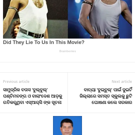
Previous article
Next article
ସାମୁଦ୍ରିକ ବତାସ ‘ବୁଲ୍‌ବୁଲ୍‌’
ବାତ୍ୟା ‘ବୁଇ୍‌ବୁଲ୍‌’ ପାଇଁ ଦୁଇଟିଁ
ପଶ୍ଚିମବଙ୍ଗ ଓ ବାଲାଂଦେଶ ଆଡ଼କୁ
ଜିଲ୍ଲାରେ ସମସ୍ତ ସ୍କୁଲକୁ ଛୁଟି
ଗତିକରୁଥିବା ଏସ୍‌ଆର୍‌ସି ଙ୍କ ସୂଚନା
ଘୋଷଣା କଲେ ସରକାର