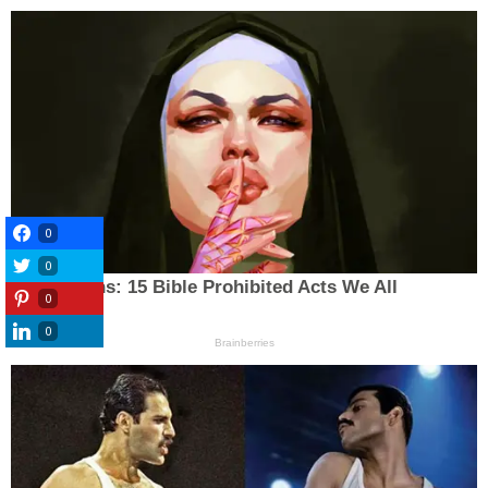
0
0
0
0