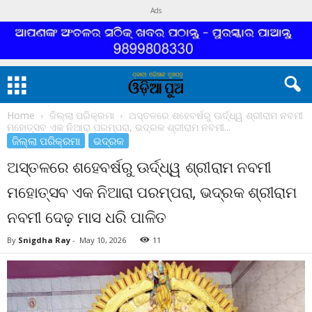
Ads
Home
ଜିଲ୍ଲା ପରିକ୍ରମା
ଅସ୍ତଳରେ ଶହେବର୍ଷରୁ ଊର୍ଦ୍ଧ୍ୱ ଶ୍ରୀରାମ ନବମୀ
ମହୋତ୍ସବ ଏକ ନିଆରା ପରମ୍ପରା, ଭଦ୍ରକ ଶ୍ରୀରାମ ନବମୀ...
ଜିଲ୍ଲା ପରିକ୍ରମା
ଭଦ୍ରକ
ଅସ୍ତଳରେ ଶହେବର୍ଷରୁ ଊର୍ଦ୍ଧ୍ୱ ଶ୍ରୀରାମ ନବମୀ
ମହୋତ୍ସବ ଏକ ନିଆରା ପରମ୍ପରା, ଭଦ୍ରକ ଶ୍ରୀରାମ
ନବମୀ ଦେଢ଼ ମାସ ଧରି ପାଳିତ
By
Snigdha Ray
-
May 10, 2026
11