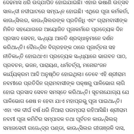
ଦେଢମାସ ଧରି ଉଦ୍‌ଯାପିତ ହୋଇଯାଇଛି। ଏହାର ଭଷାଣି ଉତ୍ସବ
ସାଳନ୍ଦୀ ନଦୀଘାଟରେ ସମ୍ପନ୍ନ ହୋଇଛି। ଏଥିରେ ପୂଜା କର୍ମକର୍ତା,
କାଉନ୍‌ସିଲର, କାଉନ୍‌ସିଲରଙ୍କ ପ୍ରତିନିଧି ଏବଂ ଗ୍ରାମବାସୀଙ୍କ
ମିଳିତ ସହଯୋଗରେ ଆୟୋଜିତ ପୂଜାକର୍ମରେ ପ୍ରତ୍ୟେକ ଦିନ
ପ୍ରସାଦ ସେବନ, ସନ୍ଧ୍ୟା ଆଳତି ଶ୍ରଦ୍ଧାଳୁମାନେ ଦର୍ଶନ
କରିଥାନ୍ତି। ଦୈନନ୍ଦିନ ବିଗ୍ରହଙ୍କ ଠାରେ ପୂଜାର୍ଚ୍ଚନା ସହ
ନୀତିକାନ୍ତି ହୋଇଥାଏ। ପ୍ରତ୍ୟେକ ସନ୍ଧ୍ୟାରେ ଭାଗବତ ପାଠ,
ପ୍ରବଚନ, ଭଜନ, ପାରାୟଣ, ଧର୍ମଚର୍ଚ୍ଚା, ମନୋରଂଜନ
କାର୍ଯ୍ୟକ୍ରମ ଆଦି ଅନୁଷ୍ଠିତ ହୋଇଥିଲା। ତେବେ ଏହି ଶ୍ରୀରାମ
ନବମୀରେ ପ୍ରତିଦିନ ଗ୍ରାମବାସୀଙ୍କ ପକ୍ଷରୁ ପାଳିଭୋଗ ଲାଗି
ହୋଇ ପ୍ରସାଦ ସେବନ ସମସ୍ତେ କରିଥାନ୍ତି। ସୂଚନାଯୋଗ୍ୟ ଯେ
ପାଳିଭୋଗ ଶେଷ ନ ହେବା ଯାଏ ମହାପ୍ରଭୁ ପୂଜା ପାଇଥାନ୍ତି।
ଏହା ଏକ ଦୀର୍ଘ ବର୍ଷ ଧରି ନିଆରା ପରମ୍ପରା ରହିଆସିଛି। ଶ୍ରୀରାମ
ନବମୀ ପୂଜା କମିଟିର ସମ୍ପାଦକ ତଥା ପୂର୍ବତନ କାଉନ୍‌ସିଲର୍
ସମାଜସେବୀ ଗଜେନ୍ଦ୍ର ପଣ୍ଡା, କାଉନ୍‌ସିଲର ଗୀତାଞ୍ଜଳି ଦାସ,