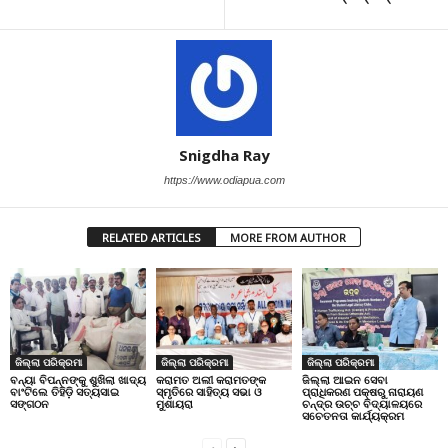
Snigdha Ray
https://www.odiapua.com
RELATED ARTICLES
MORE FROM AUTHOR
ଜିଲ୍ଲା ପରିକ୍ରମା
ଜିଲ୍ଲା ପରିକ୍ରମା
ଜିଲ୍ଲା ପରିକ୍ରମା
ବନ୍ୟା ବିପନ୍ନଙ୍କୁ ଶୁଖିଲା ଖାଦ୍ୟ
କରାମତ ଅଲୀ କରାମତଙ୍କ
ଜିଲ୍ଲା ଆଇନ ସେବା
ବାଂଟିଲେ ତିହିଡି଼ ସତ୍ୟସାଇ
ସ୍ମୃତିରେ ସାହିତ୍ୟ ସଭା ଓ
ପ୍ରାଧିକରଣ ପକ୍ଷରୁ ନାରାୟଣ
ସଙ୍ଗଠନ
ମୁଶାୟରା
ଚନ୍ଦ୍ର ଉଚ୍ଚ ବିଦ୍ୟାଳୟରେ
ସଚେତନତା କାର୍ଯ୍ୟକ୍ରମ