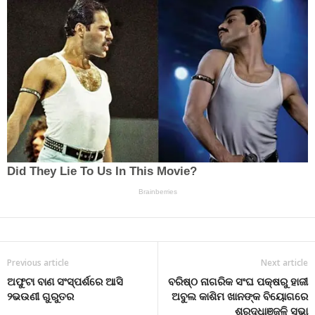
Previous article
Next article
ଅଫୁଟା ବାଣ ସଂସ୍ପର୍ଶରେ ଆସି
ବରିଷ୍ଠ ନାଗରିକ ସଂଘ ପକ୍ଷରୁ ହାଜୀ
୨ଭଉଣୀ ଗୁରୁତର
ଅବୁଲ କାଶିମ ଖାନଙ୍କ ବିୟୋଗରେ
ଶ୍ରଦ୍ଧାଞ୍ଜଳି ସଭା