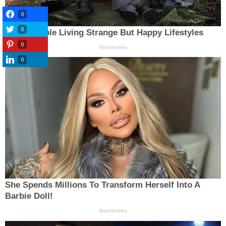
0
0
0
0