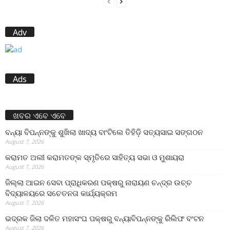
Adv
Ads
ଖବର ଏବେ ଏବେ
ବନ୍ୟା ବିପନ୍ନଙ୍କୁ ଶୁଖିଲା ଖାଦ୍ୟ ବାଂଟିଲେ ତିହିଡି଼ ସତ୍ୟସାଇ ସଙ୍ଗଠନ
August 7, 2026
କରାମତ ଅଲୀ କରାମତଙ୍କ ସ୍ମୃତିରେ ସାହିତ୍ୟ ସଭା ଓ ମୁଶାୟରା
August 7, 2026
ଜିଲ୍ଲା ଆଇନ ସେବା ପ୍ରାଧିକରଣ ପକ୍ଷରୁ ନାରାୟଣ ଚନ୍ଦ୍ର ଉଚ୍ଚ
ବିଦ୍ୟାଳୟରେ ସଚେତନତା କାର୍ଯ୍ୟକ୍ରମ
August 7, 2026
ଭଦ୍ରକ ଜିଲା ଦଳିତ ମହାସଂଘ ପକ୍ଷରୁ ବନ୍ୟାବିପନ୍ନଙ୍କୁ ରିଲିଫ ବଂଟନ
August 7, 2026