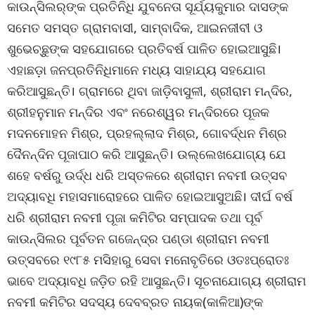
କାଉନ୍‌ସିଲର୍‌ଙ୍କ ପ୍ରତିନିଧି ଯୁବନେତା ସୂର୍ଯ୍ୟକୁମାର ଦାସଙ୍କ
ସମେତ ସମସ୍ତ ଗ୍ରାମବାସୀ, ସାମ୍ବାଦିକ, ଆଇନଜୀବୀ ଓ
ଶୁଭେଚ୍ଛୁଙ୍କ ସହଯୋଗରେ ପ୍ରତିବର୍ଷ ପାଳିତ ହୋଇଆସୁଛି।
ଏହାଛଡ଼ା ଜନପ୍ରତିନିଧିମାନେ ମଧ୍ୟ ସାହାଯ୍ୟ ସହଯୋଗ
କରିଆସୁଛନ୍ତି। ଗ୍ରାମରେ ଥିବା ଜାଡ଼ିବାସୁଳୀ, ଶ୍ରୀରାମ ମନ୍ଦିର,
ଶ୍ରୀହନୁମାନ ମନ୍ଦିର ଏବଂ ନରେଶ୍ୱର ମନ୍ଦିରରେ ପୂଜକ
ମଦନମୋହନ ମିଶ୍ର, ପ୍ରହଲ୍ଲାଦ ମିଶ୍ର, ଗୋବର୍ଦ୍ଧନ ମିଶ୍ର
ଦୈନନ୍ଦିନ ପୂଜାପାଠ କରି ଆସୁଛନ୍ତି। ଉଲ୍ଲେଖଯୋଗ୍ୟ ଯେ
ଶହେ ବର୍ଷରୁ ଉର୍ଦ୍ଧ ଧରି ଅସ୍ତଳରେ ଶ୍ରୀରାମ ନବମୀ ଉତ୍ସବ
ଅଦ୍ୟାବଧି ମହାସମାରୋହରେ ପାଳିତ ହୋଇଆସୁଅଛି। ଦୀର୍ଘ ବର୍ଷ
ଧରି ଶ୍ରୀରାମ ନବମୀ ପୂଜା କମିଟିର ସମ୍ପାଦକ ତଥା ପୂର୍ବ
କାଉନ୍‌ସିଲର ପୂର୍ବତନ ଗଜେନ୍ଦ୍ର ପଣ୍ଡା ଶ୍ରୀରାମ ନବମୀ
ଉତ୍ସବରେ ୧୯୮୫ ମସିହାରୁ ସେବା ମନୋବୃତିରେ ଓତଃପ୍ରୋତଃ
ଭାବେ ଅଦ୍ୟାବଧି ଜଡ଼ିତ ରହି ଆସୁଛନ୍ତି। ସୂଚନାଯୋଗ୍ୟ ଶ୍ରୀରାମ
ନବମୀ କମିଟିର ସଦସ୍ୟ ଦେବବ୍ରତ ନାୟକ(କାଳିଆ)ଙ୍କ