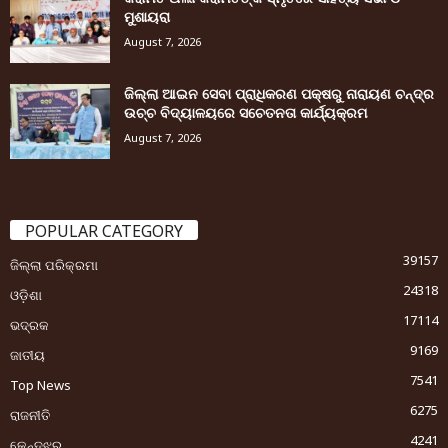
ମୁଶାୟରା
August 7, 2026
ଜିଲ୍ଲା ଆଇନ ସେବା ପ୍ରାଧିକରଣ ପକ୍ଷରୁ ନାରାୟଣ ଚନ୍ଦ୍ର
ଉଚ୍ଚ ବିଦ୍ୟାଳୟରେ ସଚେତନତା କାର୍ଯ୍ୟକ୍ରମ
August 7, 2026
POPULAR CATEGORY
39157
ଜିଲ୍ଲା ପରିକ୍ରମା
24318
ଓଡ଼ିଶା
17114
ଭଦ୍ରକ
9169
ଜାତୀୟ
7541
Top News
6275
ରାଜନୀତି
4241
କେନ୍ଦୁଝର