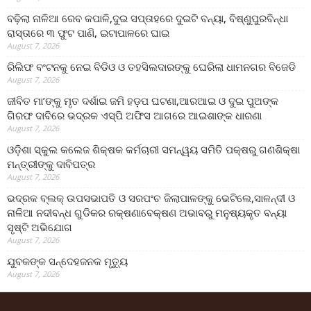
ବଢ଼ିଲା ନାଳିଆ ରେବ କପାଳି,ଦୁଇ ସପ୍ତାହରେ ଦୁଇଟି ବନ୍ୟା, ବିଷ୍ଣୁପୁରବିନ୍ଧା
ରାସ୍ତାରେ ୩ ଫୁଟ ପାଣି, ଇଟାପାଳରେ ଘାଇ
August 7, 2026
ରିଲିଫ ବଂଟନକୁ ନେଇ ବିଡିଓ ଓ ତହସିଲଦାରଙ୍କୁ ଘେରିଲା ଧାମନଗର ବିଜେଡି
August 7, 2026
ଜୀବିତ ମା’ଙ୍କୁ ମୃତ ଦର୍ଶାଇ ଜମି ହଡ଼ପ ଘଟଣା,ଆରଆଇ ଓ ଦୁଇ ପୁଅଙ୍କ
ଗିରଫ ଦାବିରେ ଭଦ୍ରକ ଏସ୍‌ପି ଅଫିସ ଆଗରେ ଆଇଶାଙ୍କ ଧାରଣା
August 7, 2026
ଓଡ଼ିଶା ସ୍କୁଲ କଲେଜ ଶିକ୍ଷକ କର୍ମଚାରୀ ସମନ୍ୱୟ ସମିତି ପକ୍ଷରୁ ଗଣଶିକ୍ଷା
ମନ୍ତ୍ରୀଙ୍କୁ ଦାବିପତ୍ର
August 7, 2026
ଭଦ୍ରକ ବ୍ଲକ୍ ଉପସଭାପତି ଓ ସରପଂଚ ଜିଲାପାଳଙ୍କୁ ଭେଟିଲେ,ସାଳନ୍ଦୀ ଓ
ନାଳିଆ ନଦୀବନ୍ଧ ଗୁଡିକର ରକ୍ଷଣାବେକ୍ଷଣ ଅଭାବରୁ ମନୁଷ୍ୟକୃତ ବନ୍ୟା
ସୃଷ୍ଟି ଅଭିଯୋଗ
August 7, 2026
ଯୁବକଙ୍କ ସନ୍ଦେହଜନକ ମୃତ୍ୟୁ
August 7, 2026