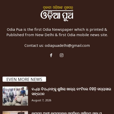
Odia Pua is the first Odia Newspaper which is printed &
Published from New Delhi & first Odia mobile news site.
Contact us:
odiapuadelhi@gmail.com
EVEN MORE NEWS
ବନ୍ୟା ବିପନ୍ନଙ୍କୁ ଶୁଖିଲା ଖାଦ୍ୟ ବାଂଟିଲେ ତିହିଡି଼ ସତ୍ୟସାଇ
ସଙ୍ଗଠନ
August 7, 2026
କରାମତ ଅଲୀ କରାମତଙ୍କ ସ୍ମୃତିରେ ସାହିତ୍ୟ ସଭା ଓ