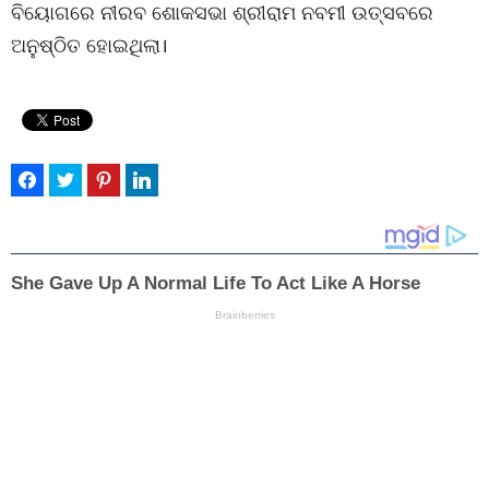
ବିୟୋଗରେ ନୀରବ ଶୋକସଭା ଶ୍ରୀରାମ ନବମୀ ଉତ୍ସବରେ
ଅନୁଷ୍ଠିତ ହୋଇଥିଲା।