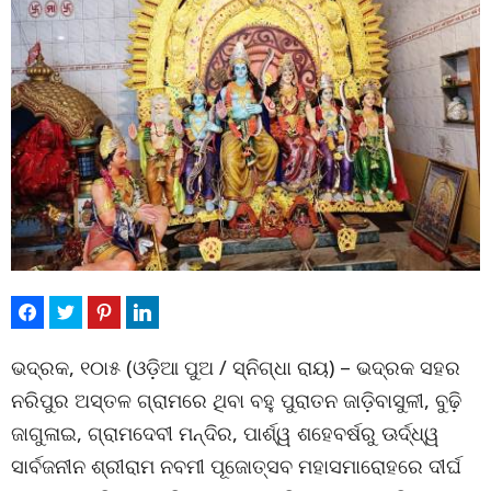
ଭଦ୍ରକ, ୧୦ା୫ (ଓଡ଼ିଆ ପୁଅ / ସ୍ନିଗ୍ଧା ରାୟ) – ଭଦ୍ରକ ସହର
ନରିପୁର ଅସ୍ତଳ ଗ୍ରାମରେ ଥିବା ବହୁ ପୁରାତନ ଜାଡ଼ିବାସୁଳୀ, ବୁଢ଼ି
ଜାଗୁଳାଇ, ଗ୍ରାମଦେବୀ ମନ୍ଦିର, ପାର୍ଶ୍ୱ ଶହେବର୍ଷରୁ ଊର୍ଦ୍ଧ୍ୱ
ସାର୍ବଜନୀନ ଶ୍ରୀରାମ ନବମୀ ପୂଜୋତ୍ସବ ମହାସମାରୋହରେ ଦୀର୍ଘ