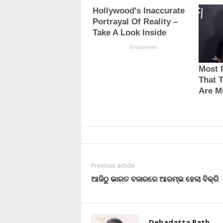
Previous article
ଆଜିଠୁ ଭାରତ ବଜାରରେ ଆରମ୍ଭ ହେଲା ବିକ୍ରି
Debadatta Rath