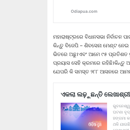
ମହାରାଷ୍ଟ୍ରରେ ବିଧାନସଭା ନିର୍ବାଚନ 
କିନ୍ତୁ ବିଜେପି – ଶିବସେନା ମେଣ୍ଟ ନେ
ଭିତରେ ଅଛୁ।ଏବଂ ଆମେ ୯୫ ପ୍ରତିଶତ 
ପ୍ରୟାସ ସେହି କ୍ରମରେ ରହିଛି।କିନ୍ତୁ 
ଯେପରି କି ସମସ୍ତ ୨୮୮ ଆସନରେ ଆମର