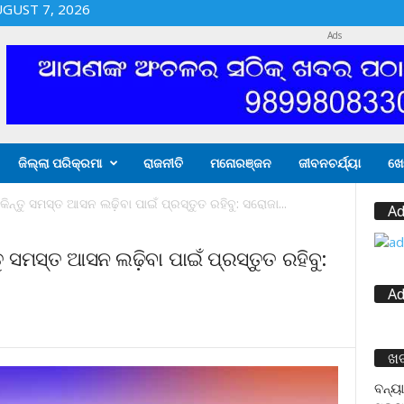
UGUST 7, 2026
Ads
ଜିଲ୍ଲା ପରିକ୍ରମା
ରାଜନୀତି
ମନୋରଞ୍ଜନ
ଜୀବନଚର୍ଯ୍ୟା
ଖେ
ିନ୍ତୁ ସମସ୍ତ ଆସନ ଲଢ଼ିବା ପାଇଁ ପ୍ରସ୍ତୁତ ରହିବୁ: ସରୋଜା...
Ad
ୁ ସମସ୍ତ ଆସନ ଲଢ଼ିବା ପାଇଁ ପ୍ରସ୍ତୁତ ରହିବୁ:
Ad
ଖ
ବନ୍ୟା