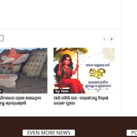
s
Top News
ୁର୍ଘଟଣାରେ ପ୍ରାଣ ହରାଇଥିବା
ଆଜି ପହିଲି ରଜ : ପଲ୍ଲୀଠାରୁ ଦିଲ୍ଲୀ
୍କୁ ଶ୍ରଦ୍ଧାଞ୍ଜଳି
ଉତ୍ସବ ମୁଖର
EVEN MORE NEWS
P