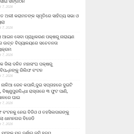
ସାଇ ସଙ୍ଗଠନ
 7, 2026
ତ ଅଲୀ କରାମତଙ୍କ ସ୍ମୃତିରେ ସାହିତ୍ୟ ସଭା ଓ
ୟରା
 7, 2026
ଲା ଆଇନ ସେବା ପ୍ରାଧିକରଣ ପକ୍ଷରୁ ନାରାୟଣ
୍ର ଉଚ୍ଚ ବିଦ୍ୟାଳୟରେ ସଚେତନତା
୍ୟକ୍ରମ
 7, 2026
କ ଜିଲା ଦଳିତ ମହାସଂଘ ପକ୍ଷରୁ
ାବିପନ୍ନଙ୍କୁ ରିଲିଫ ବଂଟନ
 7, 2026
ା ନାଳିଆ ରେବ କପାଳି,ଦୁଇ ସପ୍ତାହରେ ଦୁଇଟି
, ବିଷ୍ଣୁପୁରବିନ୍ଧା ରାସ୍ତାରେ ୩ ଫୁଟ ପାଣି,
ାଳରେ ଘାଇ
 7, 2026
ଫ ବଂଟନକୁ ନେଇ ବିଡିଓ ଓ ତହସିଲଦାରଙ୍କୁ
ଲା ଧାମନଗର ବିଜେଡି
 7, 2026
 ମା’ଙ୍କୁ ମୃତ ଦର୍ଶାଇ ଜମି ହଡ଼ପ