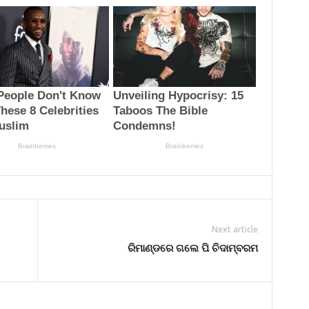
Next article
ରିମାଣ୍ଡରେ ଗଲେ ପି ଚିଦାମ୍ବରମ