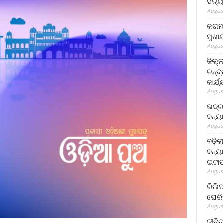
ସତ୍ୟ
August
କରାମ
ମୁଶା
August
ଜିଲ୍
ଚନ୍ଦ
କାର୍ଯ
August
ଭଦ୍ର
ବନ୍ୟ
August
ବଢ଼ିଲ
ବନ୍ୟା
ଇଟାପ
August
ରିଲି
ଘେରି
August
ଜୀବିତ