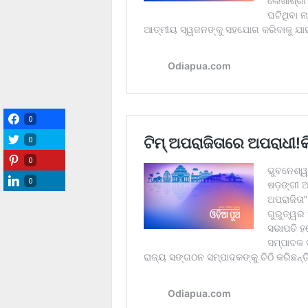
0
0
0
0