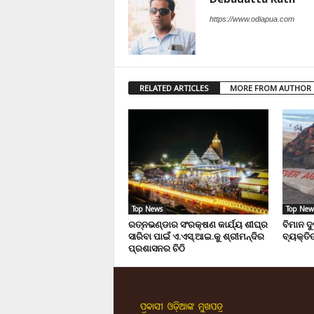
https://www.odiapua.com
RELATED ARTICLES
MORE FROM AUTHOR
Top News
Top New
ରତ୍ନଭଣ୍ଡାର ସଂରକ୍ଷଣ କାର୍ଯ୍ୟ ଶୀଘ୍ର
ବିମାନ ଦ
ସାରିବା ପାଇଁ ଏ.ଏସ୍.ଆଇ.କୁ ଶ୍ରୀମନ୍ଦିର
ବ୍ୟକ୍ତିଙ
ପ୍ରଶାସନର ଚିଠି