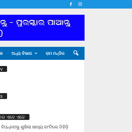
ଳ
ଅନ୍ୟ ବିଭାଗ
ରାମ ମନ୍ଦିର
v
s
ବର ଏବେ ଏବେ
 ବିପନ୍ନଙ୍କୁ ଶୁଖିଲା ଖାଦ୍ୟ ବାଂଟିଲେ ତିହିଡି଼