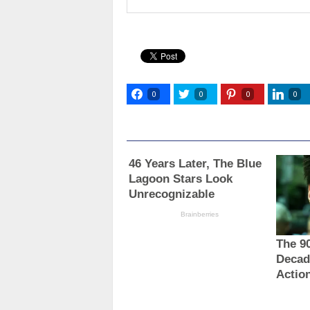
0
0
0
0