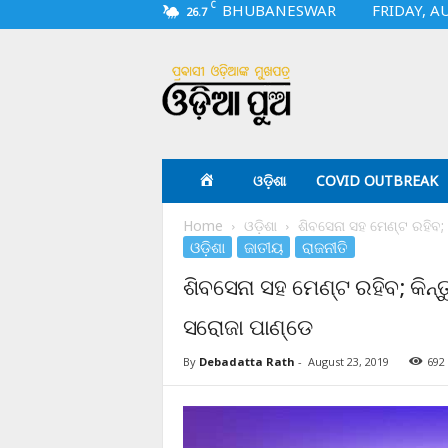
C
BHUBANESWAR
FRIDAY, A
26.7
O
d
i
a
p
u
a
ଓଡ଼ିଶା
COVID OUTBREAK
.
c
Home
ଓଡ଼ିଶା
ଶିବସେନା ସହ ମେଣ୍ଟ ରହିବ; କ
o
ଓଡ଼ିଶା
ଜାତୀୟ
ରାଜନୀତି
m
ଶିବସେନା ସହ ମେଣ୍ଟ ରହିବ; କିନ୍ତ
ସରୋଜା ପାଣ୍ଡେ
By
Debadatta Rath
-
August 23, 2019
692