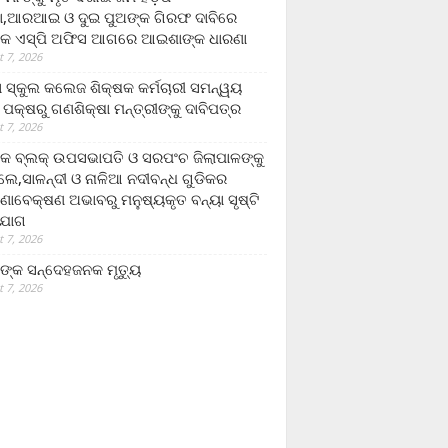
,ଆରଆଇ ଓ ଦୁଇ ପୁଅଙ୍କ ଗିରଫ ଦାବିରେ
କ ଏସ୍‌ପି ଅଫିସ ଆଗରେ ଆଇଶାଙ୍କ ଧାରଣା
 7, 2026
ା ସ୍କୁଲ କଲେଜ ଶିକ୍ଷକ କର୍ମଚାରୀ ସମନ୍ୱୟ
 ପକ୍ଷରୁ ଗଣଶିକ୍ଷା ମନ୍ତ୍ରୀଙ୍କୁ ଦାବିପତ୍ର
 7, 2026
କ ବ୍ଲକ୍ ଉପସଭାପତି ଓ ସରପଂଚ ଜିଲାପାଳଙ୍କୁ
ଲେ,ସାଳନ୍ଦୀ ଓ ନାଳିଆ ନଦୀବନ୍ଧ ଗୁଡିକର
ଣାବେକ୍ଷଣ ଅଭାବରୁ ମନୁଷ୍ୟକୃତ ବନ୍ୟା ସୃଷ୍ଟି
ଯୋଗ
 7, 2026
ଙ୍କ ସନ୍ଦେହଜନକ ମୃତ୍ୟୁ
 7, 2026