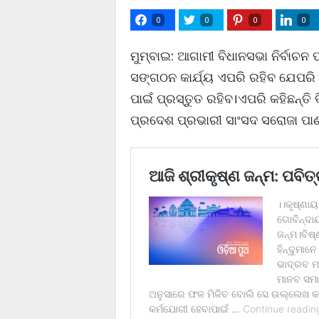
0
0
0
0
ମୁମ୍ବାଇ: ଆଗାମୀ ବିଧାନସଭା ନିର୍ବାଚନ ପ
ସଙ୍ଗଠନ କାର୍ଯ୍ୟ ଏପରି ରହିବ ଯେପରି 
ପାଇଁ ପ୍ରସ୍ତୁତ ରହିବ।ଏପରି କହିଛନ୍ତି 
ପ୍ରଦେଶ ପ୍ରଭାରୀ ସାଂସଦ ସରୋଜା ପାଣ