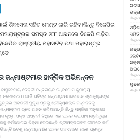
ଘଟଣା
ଭଦ୍ର
August
ାଇଁ ଶିବସେନା ସହିତ ମେଣ୍ଟ ଜାରି ରହିବ।କିନ୍ତୁ ବିଜେପିର
ଓଡ଼ିଶ
ମହାରାଷ୍ଟ୍ରର ସମସ୍ତ ୨୮୮ ଆସନରେ ବିଜେପି ଲଢ଼ିବା
ସମିତି
August
ବିଜେପିର ରାଷ୍ଟ୍ରୀୟ ମହାସଚିବ ତଥା ମହାରାଷ୍ଟ୍ର
ଭଦ୍ର
୍ଡେ।
ଭେଟି
ରକ୍ଷ
ଅଭି
August
ଯୁବକ
August