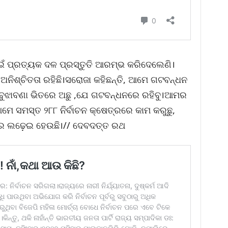
ପାଇଁ ପ୍ରତ୍ୟକ ଦଳ ପ୍ରସ୍ତୁତି ଆରମ୍ଭ କରିଦେଲେଣି।
ଇ ଅନିଶ୍ଚିତତା ରହିଛି।ସରୋଜା କହିଛନ୍ତି, ଆମେ ଗଟବନ୍ଧନ
ବୁଝାବଣା ଭିତରେ ଅଛୁ ,ଯେ ଗଟବନ୍ଧନରେ ରହିବୁ।ଆମର
ଆମେ ସମସ୍ତ ୨୮୮ ନିର୍ବାଚନ କ୍ଷେତ୍ରରେ କାମ କରୁଛୁ,
 ଲଢ଼େଇ ହେଉଛି।// ଦେବଦତ୍ତ ରଥ