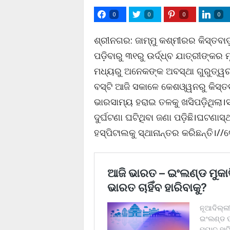
0
0
0
0
ଶ୍ରୀନଗର: ଜାମ୍ମୁ କଶ୍ମୀରର କିସ୍ତବାଡ଼ 
ପଡ଼ିବାରୁ ୩୧ରୁ ଉର୍ଦ୍ଧ୍ବ ଯାତ୍ରୀଙ୍କର
ମଧ୍ୟରୁ ଅନେକଙ୍କ ଅବସ୍ଥା ଗୁରୁତ୍ୱର ଅ
ବସ୍‌ଟି ଆଜି ସକାଳେ କେଶଓ୍ୱନରୁ କିସ୍ତ
ଭାରସାମ୍ୟ ହରାଇ ତଳକୁ ଖସିପଡ଼ିଥିଲା।ସ
ଦୁର୍ଘଟଣା ଘଟିଥିବା ଜଣା ପଡ଼ିଛି।ଘଟଣାସ
ହସ୍ପିଟାଲକୁ ସ୍ଥାନାନ୍ତର କରିଛନ୍ତି।/