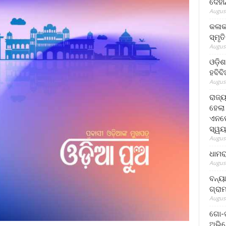
ଦେହା
August
କଳାକ
ସ୍ମୃତ
August
ଓଡ଼ିଶ
ହବିବ
August
ରାଜ୍
ହେଲା
ଏନଫୋ
ସ୍ୱୟ
August
ଧାମର
August
ବନ୍ୟ
ଗ୍ରା
August
ଗୋ-ଖ
ଅଭିଯ