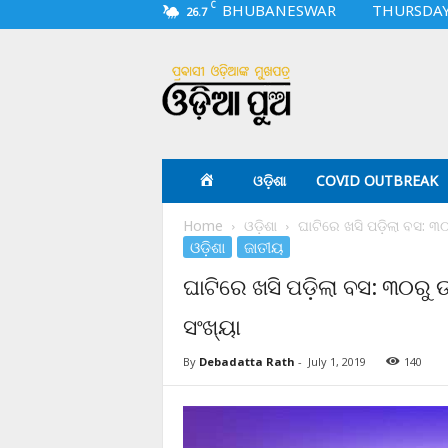
C
BHUBANESWAR
THURSDAY,
26.7
O
d
i
a
p
u
a
ଓଡ଼ିଶା
COVID OUTBREAK
.
c
Home
ଓଡ଼ିଶା
ଘାଟିରେ ଖସି ପଡ଼ିଲା ବସ: ୩୦ର
o
ଓଡ଼ିଶା
ଜାତୀୟ
m
ଘାଟିରେ ଖସି ପଡ଼ିଲା ବସ: ୩୦ରୁ ଉ
ସଂଖ୍ୟା
By
Debadatta Rath
-
July 1, 2019
140