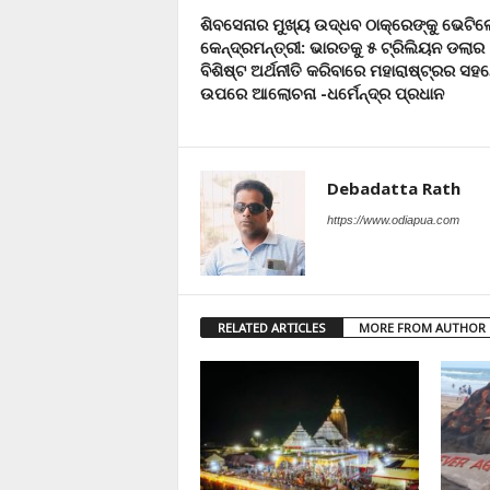
ଶିବସେନାର ମୁଖ୍ୟ ଉଦ୍ଧବ ଠାକ୍ରେଙ୍କୁ ଭେଟିଲ
କେନ୍ଦ୍ରମନ୍ତ୍ରୀ: ଭାରତକୁ ୫ ଟ୍ରିଲିୟନ ଡଲାର
ବିଶିଷ୍ଟ ଅର୍ଥନୀତି କରିବାରେ ମହାରାଷ୍ଟ୍ରର ସ
ଉପରେ ଆଲୋଚନା -ଧର୍ମେନ୍ଦ୍ର ପ୍ରଧାନ
Debadatta Rath
https://www.odiapua.com
RELATED ARTICLES
MORE FROM AUTHOR