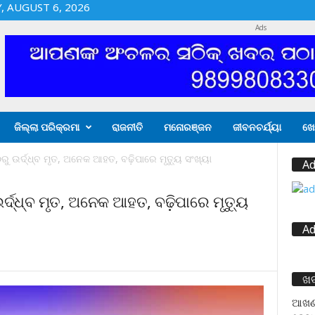
 AUGUST 6, 2026
Ads
ଜିଲ୍ଲା ପରିକ୍ରମା
ରାଜନୀତି
ମନୋରଞ୍ଜନ
ଜୀବନଚର୍ଯ୍ୟା
ଖେ
ୁ ଉର୍ଦ୍ଧ୍ବ ମୃତ, ଅନେକ ଆହତ, ବଢ଼ିପାରେ ମୃତ୍ୟୁ ସଂଖ୍ୟା
Ad
ର୍ଦ୍ଧ୍ବ ମୃତ, ଅନେକ ଆହତ, ବଢ଼ିପାରେ ମୃତ୍ୟୁ
Ad
ଖ
ଆଖଣ୍