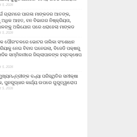
 5, 2026
ଁ ଗ୍ରାମରେ ପାଗଳା ମାଙ୍କଡର ଆତଙ୍କ,
 ଅଧିକ ଆହତ, ବନ ବିଭାଗର ନିଷ୍କ୍ରିୟତା,
ପାଳଙ୍କୁ ଅଭିଯୋଗ ପରେ ଧରାହେଲା ମାଙ୍କଡ
 5, 2026
ରକ ପୌରଂଚଳରେ ଭୋଟର ତାଲିକା ସଂଶୋଧନ
୍ରିୟାକୁ ନେଇ ବିବାଦ ଘନେଇଲା, ବିଜେଡି ପକ୍ଷରୁ
ବାଦିକ ସମ୍ମିଳନୀରେ ଜିଲ୍ଲାପାଳଙ୍କ ହସ୍ତକ୍ଷେପ
 5, 2026
ଖ୍ୟମନ୍ତ୍ରୀଙ୍କ ବନ୍ୟା ପରିସ୍ଥିତିର ସମୀକ୍ଷା
, ପୁନରୁଦ୍ଧାର କାର୍ଯ୍ୟ ଉପରେ ଗୁରୁତ୍ୱାରୋପ
 5, 2026