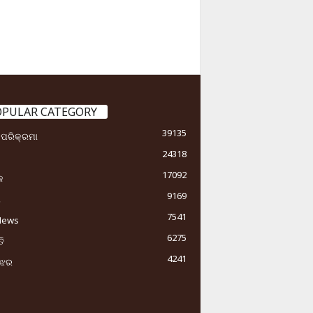
OPULAR CATEGORY
39135
ା ପରିକ୍ରମା
24318
17092
କ
9169
ୟ
7541
News
6275
ି
4241
ୁଝର