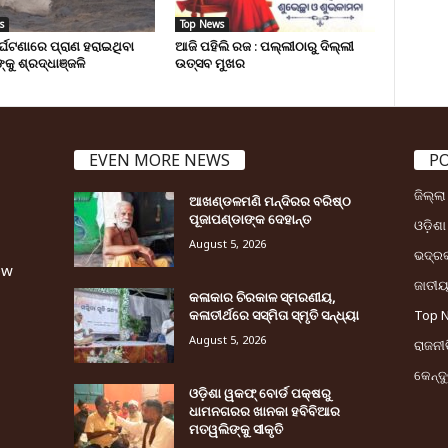
s
Top News
ୁର୍ଘଟଣାରେ ପ୍ରାଣ ହରାଇଥିବା
ଆଜି ପହିଲି ରଜ : ପଲ୍ଲୀଠାରୁ ଦିଲ୍ଲୀ
୍କୁ ଶ୍ରଦ୍ଧାଞ୍ଜଳି
ଉତ୍ସବ ମୁଖର
EVEN MORE NEWS
P
ଜିଲ୍ଲ
ଆଖଣ୍ଡଳମଣି ମନ୍ଦିରର ବରିଷ୍ଠ
ପୂଜାପଣ୍ଡାଙ୍କ ଦେହାନ୍ତ
ଓଡ଼ିଶା
August 5, 2026
ଭଦ୍ର
ew
ଜାତୀ
କଳାକାର ଚିରକାଳ ସ୍ମରଣୀୟ,
କଳାତୀର୍ଥରେ ସସ୍ମିତା ସ୍ମୃତି ସନ୍ଧ୍ୟା
Top 
August 5, 2026
ରାଜନୀତ
କେନ୍ଦ
ଓଡ଼ିଶା ୱକଫ୍ ବୋର୍ଡ ପକ୍ଷରୁ
ଧାମନଗରର ଖାନକା ହବିବିଆର
ମତୱଲିଙ୍କୁ ସୀକୃତି