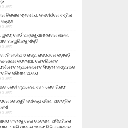
ନ୍ତ
 5, 2026
ାର ଚିରକାଳ ସ୍ମରଣୀୟ, କଳାତୀର୍ଥରେ ସସ୍ମିତା
ି ସନ୍ଧ୍ୟା
 5, 2026
ା ୱକଫ୍ ବୋର୍ଡ ପକ୍ଷରୁ ଧାମନଗରର ଖାନକା
ିଆର ମତୱଲିଙ୍କୁ ସୀକୃତି
 5, 2026
ୟର ୯ଟି ଜାତୀୟ ଓ ରାଜ୍ୟ ରାଜପଥରେ କଡ଼ାକଡ଼ି
 ଇ-ଚାଲାଣ ବ୍ୟବସ୍ଥା, ଇେଂଟଲିଜେଂଟ
ର୍ସମେଂଟ ମ୍ୟାନେଜମେଂଟ ସିଷ୍ଟମ ମାଧ୍ୟମରେ
ଂଚାଳିତ ଜରିମାନା ଆଦାୟ
 5, 2026
ାରେ ଚୋରୀ ବ୍ୟାଟେରୀ ସହ ୨ ଚୋର ଗିରଫ
 5, 2026
ାପରେ ଗେଙ୍ଗୁଟି ନଦୀବନ୍ଧ ଧସିଲା, ଆତଙ୍କିତ
ମବାସୀ
 5, 2026
ାଦ୍ୟ ବଂଟନକୁ ନେଇ ଉତେଜନା, ଅନିୟମିତତା
ୋଗ, ଧୁଷୁରି ଥାନାରେ ଏତଲା; ଭିଡିଓ ଭାଇରାଲ