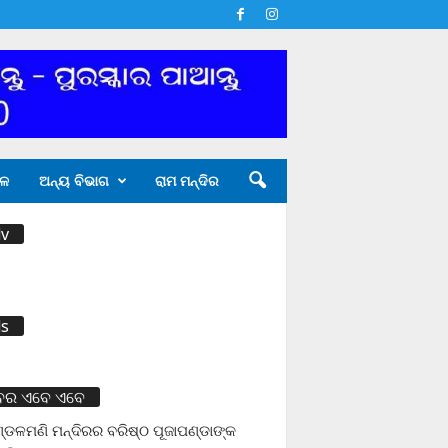
ଳ
ଅନ୍ୟ ବିଭାଗ
ରାମ ମନ୍ଦିର
v
s
ବର ଏବେ ଏବେ
ଡଳମଣି ମନ୍ଦିରର ବରିଷ୍ଠ ପୂଜାପଣ୍ଡାଙ୍କ