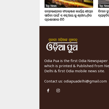
Top News
Top New
ରତ୍ନଭଣ୍ଡାର ସଂରକ୍ଷଣ କାର୍ଯ୍ୟ ଶୀଘ୍ର
ବିମାନ ଦ
ସାରିବା ପାଇଁ ଏ.ଏସ୍.ଆଇ.କୁ ଶ୍ରୀମନ୍ଦିର
ବ୍ୟକ୍ତିଙ
ପ୍ରଶାସନର ଚିଠି
Odia Pua is the first Odia Newspaper
which is printed & Published from N
Delhi & first Odia mobile news site.
Contact us:
odiapuadelhi@gmail.com