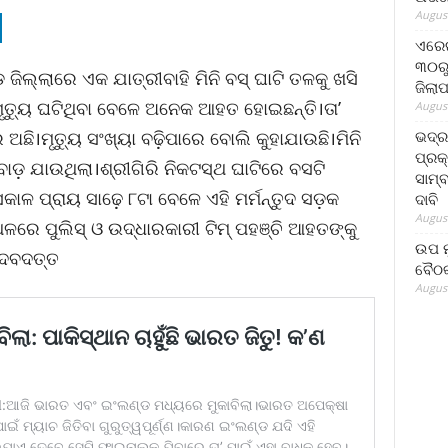
August
ଏରେଇ
୩୦ରୁ
ଜିଲ୍ଲାରେ ଏକ ଯାତ୍ରୀବାହି ମିନି ବସ୍‌ ଘାଟି ତଳକୁ ଖସି
ଜିଲା
 ମୃତ୍ୟୁ ଘଟିଥିବା ବେଳେ ଅନେକ ଆହତ ହୋଇଛନ୍ତି।ତା’
August
ଭଦ୍
ଛି।ମୃତ୍ୟୁ ସଂଖ୍ୟା ବଢ଼ିପାରେ ବୋଲି କୁହାଯାଉଛି।ମିନି
ପ୍ରକ
ବାଡ଼ ଯାଉଥିଲା।ଶ୍ରୀଗିରି ନିକଟସ୍ଥ ଘାଟିରେ ବସଟି
ସାମ୍
କାଳ ପ୍ରାୟ ସାଢ଼େ ୮ଟା ବେଳେ ଏହି ମର୍ମନ୍ତୁଦ ସଡ଼କ
ଦାବି
August
୍ଥଳରେ ପୁଲିସ୍‌ ଓ ଉଦ୍ଧାରକାରୀ ଟିମ୍ ପହଞ୍ଚି ଆହତଙ୍କୁ
ଉପ ମୁ
/ଦେବଦତ୍ତ
ବୈଠକ
August