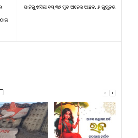
େ
ଘାଟିରୁ ଖସିଲା ବସ୍ ୩୨ ମୃତ ଅନେକ ଆହତ, ୭ ଗୁରୁତର
ହଯୋଗ