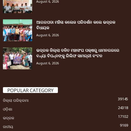
August 6, 2026
ଆଗରପଡା ମହିଳା କଲେଜ ପରିଦର୍ଶନ କଲେ ଭଦ୍ରକ
ବିଧାୟକ
August 6, 2026
ଭଦ୍ରକ ଜିଲ୍ଲା ଦଳିତ ମହାସଂଘ ପକ୍ଷରୁ ଧାମନଗରରେ
ବନ୍ୟା ବିପନ୍ନଙ୍କୁ ରିଲିଫ ସାମଗ୍ରୀ ବଂଟନ
August 6, 2026
POPULAR CATEGORY
39145
ଜିଲ୍ଲା ପରିକ୍ରମା
24318
ଓଡ଼ିଶା
17102
ଭଦ୍ରକ
9169
ଜାତୀୟ