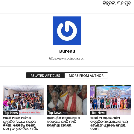
ଚିହ୍ନଟ, ୩୬ ମୃତ
Bureau
https://www.odiapua.com
RELATED ARTICLES
MORE FROM AUTHOR
Top News
Top News
Top News
ସାଉଦି ଆରବ ମାଟିରେ
ଶ୍ରୀମନ୍ଦିର ରତ୍ନଭଣ୍ଡାର
ସାଉଦି ଆରବରେ ଓଡ଼ିଆ
ଗୁଞ୍ଜରିଲା ‘ବନ୍ଦେ ଉତ୍କଳ
ଅଳଙ୍କାର ଗଣତି ମଣତି
ସଂସ୍କୃତିର ମହାସମାବେଶ: ‘ଜୟ
ଜନନୀ’: କଳିଙ୍ଗନ୍ ପକ୍ଷରୁ
ପ୍ରକ୍ରିୟା ଆରମ୍ଭ
ଜଗନ୍ନାଥ’ ଧ୍ୱନିରେ କମ୍ପିଲା
ଭବ୍ୟ ଉତ୍କଳ ଦିବସ ପାଳିତ
ଦମାମ