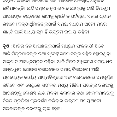
ଚିନ୍ତିତ ରହିବେ। ଶାରୀରିକ ଏବଂ ମାନସିକ ଆଳସ୍ୟ ଅନୁଭବ
କରିପାରନ୍ତି। ଯଦି ସମ୍ଭବ ହୁଏ ତେବେ ଯାତ୍ରାକୁ ଟାଳି ଦିଅନ୍ତୁ।
ଆପଣଙ୍କ ବ୍ୟବହାର କାହାକୁ କ୍ଷତି ନ ପହଁଚାଉ, ଏହାର ଧ୍ୟାନ
ରଖିବେ। ବିଦ୍ୟାର୍ଥିମାନଙ୍କପାଇଁ ସମୟ ମଧ୍ୟମ ଅଟେ। ମନର
ଶାନ୍ତି ପାଇଁ ଆଧ୍ୟାତ୍ମ ହିଁ ଉତ୍ତମ ଉପାୟ ରହିବ।
ବୃଷ :
ଆଜିର ଦିନ ଆପଣଙ୍କପାଇଁ ମଧ୍ୟମ ଫଳଦାୟୀ ଅଟେ।
ଆଜି ମିତ୍ରମାନଙ୍କ ତଥା ସ୍ନେହୀଜନମାନଙ୍କ ସହିତ ହୋଇଥିବା
ସାକ୍ଷାତ ଆନନ୍ଦପ୍ରଦ ରହିବ। ଆଜି ଦିନର ଅଧିକାଂଶ ସମୟ ଧନ
ସମ୍ବନ୍ଧିତ ଯୋଜନା ବନାଇବାରେ ସମୟ ବିତାଇବେ। ଆଜି
ପ୍ରତ୍ୟେକ କାର୍ଯ୍ୟ ଆତ୍ମବିଶ୍ଵାସ ଏବଂ ମନୋବଳରେ ସମ୍ପୂର୍ଣ୍ଣ
କରିବେ ଏବଂ ସେଥିରେ ସଫଳତା ମଧ୍ୟ ମିଳିବ। ପିତାଙ୍କ ତରଫରୁ
ଆପଣଙ୍କୁ କୌଣସି ଲାଭ ମିଳିବ। କଳାକାର ତଥା ଖେଳାଳିମାନଙ୍କୁ
ନିଜର ପ୍ରତିଭା ପ୍ରଦର୍ଶନ କରିବାର ଉତ୍ତମ ସମୟଅଟେ।
ସରକାରଙ୍କ ତରଫରୁ ଲାଭ ହେବ।