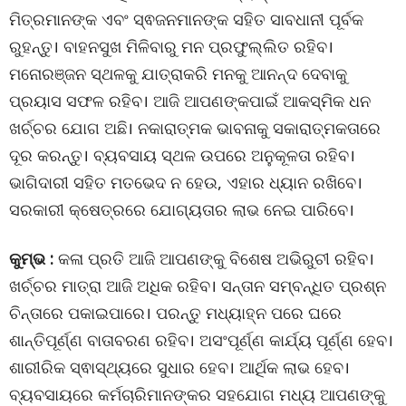
ମିତ୍ରମାନଙ୍କ ଏବଂ ସ୍ଵଜନମାନଙ୍କ ସହିତ ସାବଧାନୀ ପୂର୍ବକ
ରୁହନ୍ତୁ। ବାହନସୁଖ ମିଳିବାରୁ ମନ ପ୍ରଫୁଲ୍ଲିତ ରହିବ।
ମନୋରଞ୍ଜନ ସ୍ଥଳକୁ ଯାତ୍ରାକରି ମନକୁ ଆନନ୍ଦ ଦେବାକୁ
ପ୍ରୟାସ ସଫଳ ରହିବ। ଆଜି ଆପଣଙ୍କପାଇଁ ଆକସ୍ମିକ ଧନ
ଖର୍ଚ୍ଚର ଯୋଗ ଅଛି। ନକାରାତ୍ମକ ଭାବନାକୁ ସକାରାତ୍ମକତାରେ
ଦୂର କରନ୍ତୁ। ବ୍ୟବସାୟ ସ୍ଥଳ ଉପରେ ଅନୁକୂଳତା ରହିବ।
ଭାଗିଦାରୀ ସହିତ ମତଭେଦ ନ ହେଉ, ଏହାର ଧ୍ୟାନ ରଖିବେ।
ସରକାରୀ କ୍ଷେତ୍ରରେ ଯୋଗ୍ୟତାର ଲାଭ ନେଇ ପାରିବେ।
କୁମ୍ଭ :
କଳା ପ୍ରତି ଆଜି ଆପଣଙ୍କୁ ବିଶେଷ ଅଭିରୁଚୀ ରହିବ।
ଖର୍ଚ୍ଚର ମାତ୍ରା ଆଜି ଅଧିକ ରହିବ। ସନ୍ତାନ ସମ୍ବନ୍ଧିତ ପ୍ରଶ୍ନ
ଚିନ୍ତାରେ ପକାଇପାରେ। ପରନ୍ତୁ ମଧ୍ୟାହ୍ନ ପରେ ଘରେ
ଶାନ୍ତିପୂର୍ଣ୍ଣ ବାତାବରଣ ରହିବ। ଅସଂପୂର୍ଣ୍ଣ କାର୍ଯ୍ୟ ପୂର୍ଣ୍ଣ ହେବ।
ଶାରୀରିକ ସ୍ଵାସ୍ଥ୍ୟରେ ସୁଧାର ହେବ। ଆର୍ଥିକ ଲାଭ ହେବ।
ବ୍ୟବସାୟରେ କର୍ମଚାରିମାନଙ୍କର ସହଯୋଗ ମଧ୍ୟ ଆପଣଙ୍କୁ