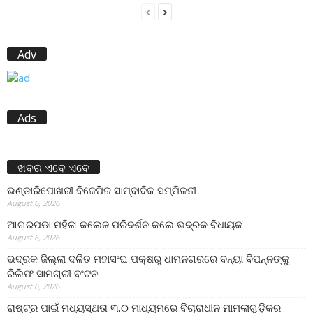
Adv
Ads
ଖବର ଏବେ ଏବେ
ଭଣ୍ଡାରିପୋଖରୀ ବିଜେପିର ସାମ୍ବାଦିକ ସମ୍ମିଳନୀ
August 6, 2026
ଆଗରପଡା ମହିଳା କଲେଜ ପରିଦର୍ଶନ କଲେ ଭଦ୍ରକ ବିଧାୟକ
August 6, 2026
ଭଦ୍ରକ ଜିଲ୍ଲା ଦଳିତ ମହାସଂଘ ପକ୍ଷରୁ ଧାମନଗରରେ ବନ୍ୟା ବିପନ୍ନଙ୍କୁ
ରିଲିଫ ସାମଗ୍ରୀ ବଂଟନ
August 6, 2026
ରାଷ୍ଟ୍ର ପାଇଁ ମଧ୍ୟସ୍ଥତା ୩.୦ ମାଧ୍ୟମରେ ବିଚାରାଧୀନ ମାମଲାଗୁଡ଼ିକର