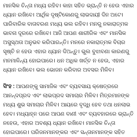
ମାନସିକ ଚିନ୍ତା ମଧ୍ୟ ରହିବ। କାହା ସହିତ ଭ୍ରାନ୍ତି ନ ହେଉ ଏହାର
ଧ୍ୟାନ ରଖିବେ। ଆର୍ଥିକ ଦୃଷ୍ଟିକୋଣରୁ ଲାଭଦାୟୀ ଦିନ ଅଟେ।
ପାରିବାରିକ ବାତାବରଣ ମଧ୍ୟ ଭଲ ରହିବ। ମନରୁ ନକାରାତ୍ମକ
ଭାବନା ଦୂରରେ ରଖିବେ। ଆଜି ଆପଣ ଶାରୀରିକ ଏବଂ ମାନସିକ
ଅସୁସ୍ଥତା ଅନୁଭବ କରିପାରନ୍ତି। ମନରେ ନକାରାତ୍ମକ ବିଚାର
ସୃଷ୍ଚି ନ ହେଉ ଏହାର ଧ୍ୟାନ ଦିଅନ୍ତୁ। ଭୁଲ ବୁଝାବଣା କାରଣରୁ
ମନମାଳିନ୍ୟ ହୋଇପାରେ। ଧନ ଅଧିକ ଖର୍ଚ୍ଚ ନ ହେଉ, ଏହାର
ଧ୍ୟାନ ରଖିବେ। ଭଲ ଭୋଜନ କରିବାର ଅବସର ମିଳିବ।
ସିଂହ :
ଆପଣଙ୍କୁ ସାମାଜିକ ଏବଂ ବ୍ୟବସାୟ କ୍ଷେତ୍ରରେ
ଆନନ୍ଦପ୍ରଦ ଏବଂ ଲାଭପ୍ରଦ ସମାଚାର ମିଳିବ। ମିତ୍ରମାନଙ୍କ
ମଧ୍ୟ ଶୁଭ ସମାଚାର ମିଳିବ। ଆୟରେ ବୃଦ୍ଧି ହେବ ତଥା ଧନଲାଭ
ହେବ। ମଧ୍ୟାହ୍ନ ପରେ ଆପଣ ବାଣୀ ଏବଂ ବ୍ୟବହାରରେ ଭ୍ରାନ୍ତି
ନହେଉ, ଏହାର ଅବଶ୍ୟ ଧ୍ୟାନ ରଖିବେ। ମାନସିକ ଚିନ୍ତା
ହୋଇପାରେ। ପରିଜନମାନଙ୍କର ଏବଂ ସନ୍ତାନମାନଙ୍କ ସହିତ