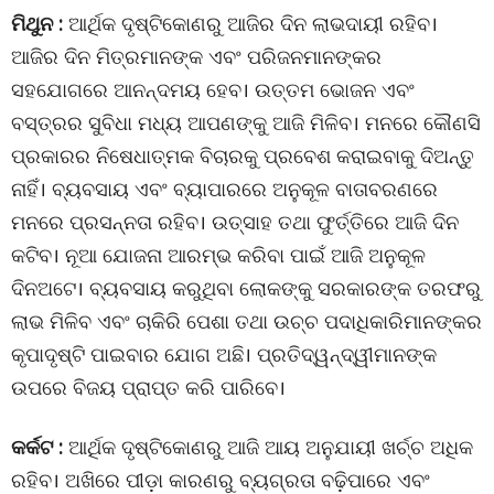
ମିଥୁନ :
ଆର୍ଥିକ ଦୃଷ୍ଟିକୋଣରୁ ଆଜିର ଦିନ ଲାଭଦାୟୀ ରହିବ।
ଆଜିର ଦିନ ମିତ୍ରମାନଙ୍କ ଏବଂ ପରିଜନମାନଙ୍କର
ସହଯୋଗରେ ଆନନ୍ଦମୟ ହେବ। ଉତ୍ତମ ଭୋଜନ ଏବଂ
ବସ୍ତ୍ରର ସୁବିଧା ମଧ୍ୟ ଆପଣଙ୍କୁ ଆଜି ମିଳିବ। ମନରେ କୌଣସି
ପ୍ରକାରର ନିଷେଧାତ୍ମକ ବିଚାରକୁ ପ୍ରବେଶ କରାଇବାକୁ ଦିଅନ୍ତୁ
ନାହିଁ। ବ୍ୟବସାୟ ଏବଂ ବ୍ୟାପାରରେ ଅନୁକୂଳ ବାତାବରଣରେ
ମନରେ ପ୍ରସନ୍ନତା ରହିବ। ଉତ୍ସାହ ତଥା ଫୁର୍ତ୍ତିରେ ଆଜି ଦିନ
କଟିବ। ନୂଆ ଯୋଜନା ଆରମ୍ଭ କରିବା ପାଇଁ ଆଜି ଅନୁକୂଳ
ଦିନଅଟେ। ବ୍ୟବସାୟ କରୁଥିବା ଲୋକଙ୍କୁ ସରକାରଙ୍କ ତରଫରୁ
ଲାଭ ମିଳିବ ଏବଂ ଚାକିରି ପେଶା ତଥା ଉଚ୍ଚ ପଦାଧିକାରିମାନଙ୍କର
କୃପାଦୃଷ୍ଟି ପାଇବାର ଯୋଗ ଅଛି। ପ୍ରତିଦ୍ୱନ୍ଦ୍ୱୀମାନଙ୍କ
ଉପରେ ବିଜୟ ପ୍ରାପ୍ତ କରି ପାରିବେ।
କର୍କଟ :
ଆର୍ଥିକ ଦୃଷ୍ଟିକୋଣରୁ ଆଜି ଆୟ ଅନୁଯାୟୀ ଖର୍ଚ୍ଚ ଅଧିକ
ରହିବ। ଅଖିରେ ପୀଡ଼ା କାରଣରୁ ବ୍ୟଗ୍ରତା ବଢ଼ିପାରେ ଏବଂ