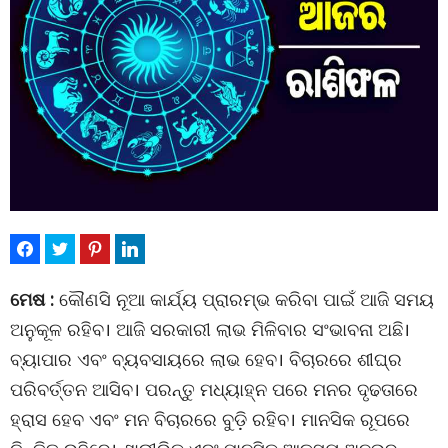
ମେଷ :
କୌଣସି ନୂଆ କାର୍ଯ୍ୟ ପ୍ରାରମ୍ଭ କରିବା ପାଇଁ ଆଜି ସମୟ
ଅନୁକୂଳ ରହିବ। ଆଜି ସରକାରୀ ଲାଭ ମିଳିବାର ସଂଭାବନା ଅଛି।
ବ୍ୟାପାର ଏବଂ ବ୍ୟବସାୟରେ ଲାଭ ହେବ। ବିଚାରରେ ଶୀଘ୍ର
ପରିବର୍ତ୍ତନ ଆସିବ। ପରନ୍ତୁ ମଧ୍ୟାହ୍ନ ପରେ ମନର ଦୃଢତାରେ
ହ୍ରାସ ହେବ ଏବଂ ମନ ବିଚାରରେ ବୁଡ଼ି ରହିବ। ମାନସିକ ରୂପରେ