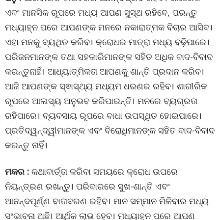
ଏବଂ ମାନସିକ ରୂପରେ ମଧ୍ୟ ଆପଣ ସୁସ୍ଥ ରହିବେ, ପରନ୍ତୁ
ମଧ୍ୟାହ୍ନ ପରେ ଆପଣଙ୍କ ମନରେ ନକାରାତ୍ମକ ବିଚାର ଆସିବ।
ଏହା ମନକୁ ବ୍ୟଥିତ କରିବ। କ୍ରୋଧର ମାତ୍ରା ମଧ୍ୟ ବଢ଼ିପାରେ।
ପରିଜନମାନଙ୍କ ତଥା ସହକାରିମାନଙ୍କ ସହିତ ଅଧିକ ବାଦ-ବିବାଦ
କରନ୍ତୁନାହିଁ। ଆଧ୍ୟାତ୍ମିକତା ଆପଣକୁ ଶାନ୍ତି ପ୍ରଦାନ କରିବ।
ଆଜି ଆପଣଙ୍କ ସ୍ଵାସ୍ଥ୍ୟ ମଧ୍ୟମ ଧରଣର ରହିବ। ଶାରୀରିକ
ରୂପରେ ଆଲସ୍ୟ ଅନୁଭବ କରିପାରନ୍ତି। ମନରେ ବ୍ୟଗ୍ରତା
ରହିପାରେ। ବ୍ୟବସାୟ ରୂପରେ ବାଧା ଉପସ୍ଥିତ ହୋଇପାରେ।
ପ୍ରତିଦ୍ୱନ୍ଦ୍ୱୀମାନଙ୍କ ଏବଂ ବିରୋଧିମାନଙ୍କ ସହିତ ବାଦ-ବିବାଦ
କରନ୍ତୁ ନାହିଁ।
ମକର :
କଥାବାର୍ତ୍ତା କରିବା ସମୟରେ କ୍ରୋଧ ଉପରେ
ନିୟନ୍ତ୍ରଣ ରଖନ୍ତୁ। ପରିବାରରେ ସୁଖ-ଶାନ୍ତି ଏବଂ
ଆନନ୍ଦପୂର୍ଣ୍ଣ ବାତାବରଣ ରହିବ। ମାନ ସମ୍ମାନ ମିଳିବାର ମଧ୍ୟ
ସଂଭାବନା ଅଛି। ଆର୍ଥିକ ଲାଭ ହେବ। ମଧ୍ୟାହ୍ନ ପରେ ଆପଣ