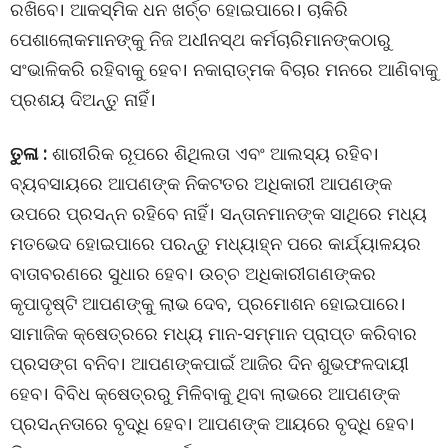
ରଖିବେ। ଆକସ୍ମିକ ଧନ ଖର୍ଚ୍ଚ ହୋଇପାରେ। ଚାକିରି
ପେଶାଲୋକମାନଙ୍କୁ ନିଜ ଅଧୀନସ୍ଥ କର୍ମଚାରିମାନଙ୍କଠାରୁ
ସଂଭାଳିକରି ରହିବାକୁ ହେବ। ନକାରାତ୍ମକ ବିଚାର ମନରେ ଆଣିବାକୁ
ପ୍ରଶୟ ଦିଅନ୍ତୁ ନାହିଁ।
ତୁଳା :
ଶାରୀରିକ ରୂପରେ ଶିଥିଲତା ଏବଂ ଆଲସ୍ୟ ରହିବ।
ବ୍ୟବସାୟରେ ଆପଣଙ୍କ ନିକଟତର ଅଧିକାରୀ ଆପଣଙ୍କ
ଉପରେ ପ୍ରସନ୍ନ ରହିବେ ନାହିଁ। ସନ୍ତାନମାନଙ୍କ ସାଥିରେ ମଧ୍ୟ
ମତଭେଦ ହୋଇପାରେ ପରନ୍ତୁ ମଧ୍ୟାହ୍ନ ପରେ କାର୍ଯ୍ୟାଳୟର
ବାତାବରଣରେ ସୁଧାର ହେବ। ଉଚ୍ଚ ଅଧିକାରୀଗଣଙ୍କର
କୃପାଦୃଷ୍ଟି ଆପଣଙ୍କୁ ଲାଭ ଦେବ, ପ୍ରମୋଶନ ହୋଇପାରେ।
ସାମାଜିକ କ୍ଷେତ୍ରରେ ମଧ୍ୟ ମାନ-ସମ୍ମାନ ପ୍ରାପ୍ତ କରିବାର
ପ୍ରସଙ୍ଗ ବନିବ। ଆପଣଙ୍କପାଇଁ ଆଜିର ଦିନ ଶୁଭଫଳଦାୟୀ
ହେବ। ବିବିଧ କ୍ଷେତ୍ରରୁ ମିଳିବାକୁ ଥିବା ଲାଭରେ ଆପଣଙ୍କ
ପ୍ରସନ୍ନତାରେ ବୃଦ୍ଧି ହେବ। ଆପଣଙ୍କ ଆୟରେ ବୃଦ୍ଧି ହେବ।