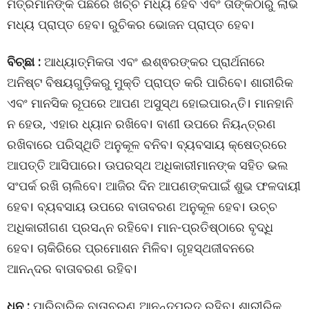
ମିତ୍ରମାନଙ୍କ ପଛରେ ଖର୍ଚ୍ଚ ମଧ୍ୟ ହେବ ଏବଂ ତାଙ୍କଠାରୁ ଲାଭ
ମଧ୍ୟ ପ୍ରାପ୍ତ ହେବ। ରୁଚିକର ଭୋଜନ ପ୍ରାପ୍ତ ହେବ।
ବିଚ୍ଛା :
ଆଧ୍ୟାତ୍ମିକତା ଏବଂ ଈଶ୍ଵରଙ୍କର ପ୍ରାର୍ଥନାରେ
ଅନିଷ୍ଟ ବିଷୟଗୁଡ଼ିକରୁ ମୁକ୍ତି ପ୍ରାପ୍ତ କରି ପାରିବେ। ଶାରୀରିକ
ଏବଂ ମାନସିକ ରୂପରେ ଆପଣ ଅସୁସ୍ଥ ହୋଇପାରନ୍ତି। ମାନହାନି
ନ ହେଉ, ଏହାର ଧ୍ୟାନ ରଖିବେ। ବାଣୀ ଉପରେ ନିୟନ୍ତ୍ରଣ
ରଖିବାରେ ପରିସ୍ଥିତି ଅନୁକୂଳ ବନିବ। ବ୍ୟବସାୟ କ୍ଷେତ୍ରରେ
ଆପତ୍ତି ଆସିପାରେ। ଊପରସ୍ଥ ଅଧିକାରୀମାନଙ୍କ ସହିତ ଭଲ
ସଂପର୍କ ରଖି ଚାଲିବେ। ଆଜିର ଦିନ ଆପଣଙ୍କପାଇଁ ଶୁଭ ଫଳଦାୟୀ
ହେବ। ବ୍ୟବସାୟ ଉପରେ ବାତାବରଣ ଅନୁକୂଳ ହେବ। ଉଚ୍ଚ
ଅଧିକାରୀଗଣ ପ୍ରସନ୍ନ ରହିବେ। ମାନ-ପ୍ରତିଷ୍ଠାରେ ବୃଦ୍ଧି
ହେବ। ଚାକିରିରେ ପ୍ରମୋଶନ ମିଳିବ। ଗୃହସ୍ଥଜୀବନରେ
ଆନନ୍ଦର ବାତାବରଣ ରହିବ।
ଧନୁ :
ପାରିବାରିକ ବାତାବରଣ ଆନନ୍ଦପ୍ରଦ ରହିବ। ଶାରୀରିକ