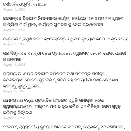
ସୌହାର୍ଦ୍ଦ୍ୟପୂର୍ଣ୍ଣ ସମାଧାନ
August 6, 2026
ଜଳସମ୍ପଦ ବିଭାଗର ନିମ୍ନମାନର କାର୍ଯ୍ୟ, କାର୍ଯ୍ୟର ଏକ ସପ୍ତାହ ମଧ୍ୟରେ
ଭାଙ୍ଗିଲା ଗାର୍ଡ ୱାଲ, କାର୍ଯ୍ୟର ଗୁଣବତା କୁ ନେଇ ପ୍ରଶ୍ନବାଚୀ
August 6, 2026
ବନ୍ୟାରେ ପ୍ରମୁଖ ସଡ଼କ କ୍ଷତିଗ୍ରସ୍ତ ସ୍ଥିତି ଅନୁଧ୍ୟାନ କଲେ ଆର୍‌ଡ଼ି ସଚିବ
August 6, 2026
ଜଳ ନିଷ୍କାସନ ସମସ୍ୟା ନେଇ ପ୍ରଶାସନର ଦ୍ୱାରସ୍ତ ହେଲେ ବରାଳପୋଖରୀ
ଗ୍ରାମବାସୀ
August 6, 2026
ଗ୍ରାମ୍ୟ ଉନ୍ନୟନ ବିଭାଗର କମିଶନର ତଥା ସଚିବଙ୍କ ସମୀକ୍ଷା,
ଜନକଲ୍ୟାଣ ଯୋଜନା ଗୁଡିକର ଗୁଣବତା ସହ ସମୟସୀମା ମଧ୍ୟରେ ଶେଷ
କରିବାକୁ ଗୁରୁତ୍ୱାରୋପ
August 6, 2026
ଧାମନଗରର ବନ୍ୟା ପ୍ରଭାବିତ ଅଂଚଳର ସ୍ଥିତି ସମୀକ୍ଷା କଲେ
ସ୍ୱାସ୍ଥ୍ୟମନ୍ତ୍ରୀ, ଡାକ୍ତର ଅଭାବ ଦୂର କରିବା ସହ ଚିକିତ୍ସା ସେବା ସୁଦୃଢ଼
କରିବାକୁ ନିର୍ଦ୍ଦେଶ
August 6, 2026
୭୨ତମ ରାଜ୍ୟସ୍ତରୀୟ ଜୁନିୟର ଆଥଲେଟିକ ମିଟ୍‌, ଭଦ୍ରକରୁ ୧୬ ଜଣିଆ ଟିମ୍