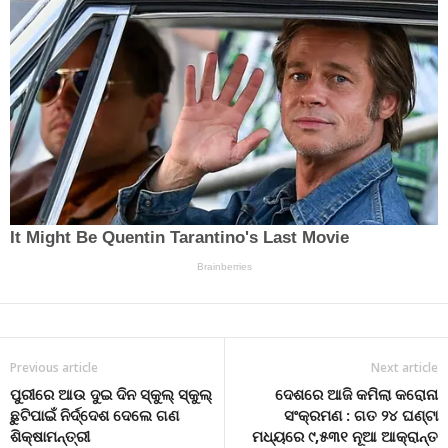
Previous article
Next article
ପୁରୀରେ ଆଉ ଦୁଇ ଦିନ ସ୍କୁଲ୍ ସ୍କୁଲ୍
ଦେଶରେ ଆଜି କମିଲା କରୋନା
ଛୁଟିପାଇଁ ନିର୍ଦ୍ଦେଶ ଦେଲେ ଗଣ
ସଂକ୍ରମଣ : ଗତ ୨୪ ଘଣ୍ଟା
ଶିକ୍ଷାମନ୍ତ୍ରୀ
ମଧ୍ୟରେ ୯,୫୩୧ ନୂଆ ଆକ୍ରାନ୍ତ