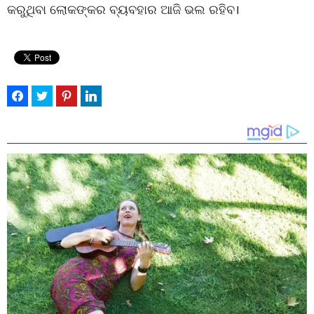
କରୁଥିବା ଲୋକଙ୍କର ବ୍ୟବହାର ଆଜି ଭଲ ରହିବ।