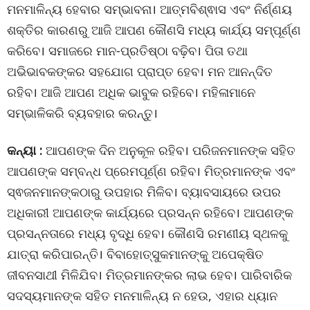
ମନମାଳିନ୍ୟ ହେବାର ସମ୍ଭାବନା। ଆତ୍ମବିଶ୍ଵାସ ଏବଂ ନିର୍ଣ୍ଣୟ
ଶକ୍ତିର କାରଣରୁ ଆଜି ଆପଣ କୌଣସି ମଧ୍ୟ କାର୍ଯ୍ୟ ସମ୍ପୂର୍ଣ୍ଣ
କରିବେ। ସମାଜରେ ମାନ-ପ୍ରତିଷ୍ଠା ବଢ଼ିବ। ପିତା ତଥା
ଅଭିଭାବକଙ୍କର ସହଯୋଗ ପ୍ରାପ୍ତ ହେବ। ମନ ଆନନ୍ଦିତ
ରହିବ। ଆଜି ଆପଣ ଅଧିକ ଭାବୁକ ରହିବେ। ମହିଳାମାନେ
ସମ୍ଭାଳିକରି ବ୍ୟବହାର କରନ୍ତୁ।
କନ୍ୟା :
ଆପଣଙ୍କ ଦିନ ଅନୁକୂଳ ରହିବ। ପରିଜନମାନଙ୍କ ସହିତ
ଆପଣଙ୍କ ସମ୍ବନ୍ଧ ପ୍ରେମପୂର୍ଣ୍ଣ ରହିବ। ମିତ୍ରମାନଙ୍କ ଏବଂ
ସ୍ଵଜନମାନଙ୍କଠାରୁ ଉପହାର ମିଳିବ। ବ୍ୟାବସାୟରେ ଉପର
ଅଧିକାରୀ ଆପଣଙ୍କ କାର୍ଯ୍ୟରେ ପ୍ରସନ୍ନ ରହିବେ। ଆପଣଙ୍କ
ପ୍ରସନ୍ନତାରେ ମଧ୍ୟ ବୃଦ୍ଧି ହେବ। କୌଣସି ରମଣୀୟ ସ୍ଥଳକୁ
ଯାତ୍ରା କରିପାରନ୍ତି। ବିବାହୋତ୍ସୁକମାନଙ୍କୁ ଅପେକ୍ଷିତ
ଜୀବନସାଥୀ ମିଳିଯିବ। ମିତ୍ରମାନଙ୍କର ଲାଭ ହେବ। ପାରିବାରିକ
ସଦସ୍ୟମାନଙ୍କ ସହିତ ମନମାଳିନ୍ୟ ନ ହେଉ, ଏହାର ଧ୍ୟାନ