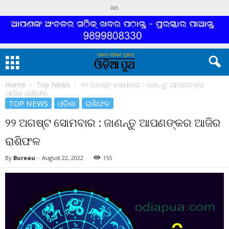
Ads
Home
Top News
୨୨ ଅଗଷ୍ଟ ସୋମବାର : ଜାଣନ୍ତୁ ଆପଣଙ୍କର
ଆଜିର ରାଶିଫଳ
TOP NEWS
ଓଡ଼ିଶା
ରାଶିଫଳ
୨୨ ଅଗଷ୍ଟ ସୋମବାର : ଜାଣନ୍ତୁ ଆପଣଙ୍କର ଆଜିର
ରାଶିଫଳ
By
Bureau
-
August 22, 2022
155