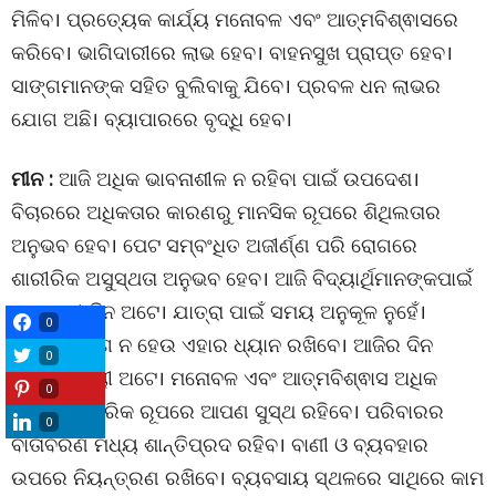
ମିଳିବ। ପ୍ରତ୍ୟେକ କାର୍ଯ୍ୟ ମନୋବଳ ଏବଂ ଆତ୍ମବିଶ୍ଵାସରେ
କରିବେ। ଭାଗିଦାରୀରେ ଲାଭ ହେବ। ବାହନସୁଖ ପ୍ରାପ୍ତ ହେବ।
ସାଙ୍ଗମାନଙ୍କ ସହିତ ବୁଲିବାକୁ ଯିବେ। ପ୍ରବଳ ଧନ ଲାଭର
ଯୋଗ ଅଛି। ବ୍ୟାପାରରେ ବୃଦ୍ଧି ହେବ।
ମୀନ :
ଆଜି ଅଧିକ ଭାବନାଶୀଳ ନ ରହିବା ପାଇଁ ଉପଦେଶ।
ବିଚାରରେ ଅଧିକତାର କାରଣରୁ ମାନସିକ ରୂପରେ ଶିଥିଲତାର
ଅନୁଭବ ହେବ। ପେଟ ସମ୍ବଂଧିତ ଅଜୀର୍ଣ୍ଣ ପରି ରୋଗରେ
ଶାରୀରିକ ଅସୁସ୍ଥତା ଅନୁଭବ ହେବ। ଆଜି ବିଦ୍ୟାର୍ଥିମାନଙ୍କପାଇଁ
ଲାଭକାରୀ ଦିନ ଅଟେ। ଯାତ୍ରା ପାଇଁ ସମୟ ଅନୁକୂଳ ନୁହେଁ।
0
ସମ୍ମାନ ଭଂଗ ନ ହେଉ ଏହାର ଧ୍ୟାନ ରଖିବେ। ଆଜିର ଦିନ
0
ଶୁଭଫଳଦାୟୀ ଅଟେ। ମନୋବଳ ଏବଂ ଆତ୍ମବିଶ୍ଵାସ ଅଧିକ
0
ରହିବ। ଶାରୀରିକ ରୂପରେ ଆପଣ ସୁସ୍ଥ ରହିବେ। ପରିବାରର
0
ବାତାବରଣ ମଧ୍ୟ ଶାନ୍ତିପ୍ରଦ ରହିବ। ବାଣୀ ଓ ବ୍ୟବହାର
ଉପରେ ନିୟନ୍ତ୍ରଣ ରଖିବେ। ବ୍ୟବସାୟ ସ୍ଥଳରେ ସାଥିରେ କାମ