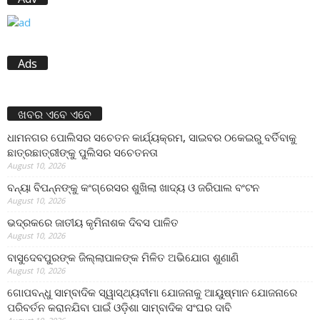
Ads
ଖବର ଏବେ ଏବେ
ଧାମନଗର ପୋଲିସର ସଚେତନ କାର୍ଯ୍ୟକ୍ରମ, ସାଇବର ଠକେଇରୁ ବର୍ତିବାକୁ
ଛାତ୍ରଛାତ୍ରୀଙ୍କୁ ପୁଲିସର ସଚେତନତା
August 10, 2026
ବନ୍ୟା ବିପନ୍ନଙ୍କୁ କଂଗ୍ରେସର ଶୁଖିଲା ଖାଦ୍ୟ ଓ ଜରିପାଲ ବଂଟନ
August 10, 2026
ଭଦ୍ରକରେ ଜାତୀୟ କୃମିନାଶକ ଦିବସ ପାଳିତ
August 10, 2026
ବାସୁଦେବପୁରଙ୍କ ଜିଲ୍ଲାପାଳଙ୍କ ମିଳିତ ଅଭିଯୋଗ ଶୁଣାଣି
August 10, 2026
ଗୋପବନ୍ଧୁ ସାମ୍ବାଦିକ ସ୍ୱାସ୍ଥ୍ୟବୀମା ଯୋଜନାକୁ ଆୟୁଷ୍ମାନ ଯୋଜନାରେ
ପରିବର୍ତନ କରାନଯିବା ପାଇଁ ଓଡ଼ିଶା ସାମ୍ବାଦିକ ସଂଘର ଦାବି