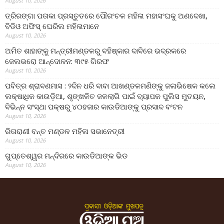
August 10, 2026
ତ୍ରିରଙ୍ଗା ପତାକା ପ୍ରସ୍ତୁତରେ ପୌରଂଚଳ ମହିଳା ମହାସଂଘକୁ ଅଣଦେଖା,
ବିଡିଓ ଅଫିସ୍ ଘେରିଲ ମହିଳାମାନେ
August 10, 2026
ଅମିତ ଶାହାଙ୍କୁ ମନ୍ତ୍ରୀମଣ୍ଡଳରୁ ବହିଷ୍କାର ଦାବିରେ ଭଦ୍ରକରେ
ଜେଲଭରୋ ଆନ୍ଦୋଳନ: ୩୯୫ ଗିରଫ
August 10, 2026
ପବିତ୍ର ଶ୍ରାବଣମାସ : ୨ଦିନ ଧରି ବାବା ଆଖଣ୍ଡଳମଣିଙ୍କୁ ଜଳାଭିଷେକ କଲେ
ଲକ୍ଷାଧିକ କାଉଡ଼ିଆ, ଶୃଙ୍ଖଳିତ ଜଳଲାଗି ପାଇଁ ବ୍ୟାପକ ପୁଲିସ ମୁତୟନ,
ବିଭିନ୍ନ ସଂସ୍ଥା ପକ୍ଷରୁ ୪୦ହଜାର କାଉଡିଆଙ୍କୁ ପ୍ରସାଦ ବଂଟନ
August 10, 2026
ରିତାରାଣୀ ବନ୍ତ ମଣ୍ଡଳ ମହିଳା ସଭାନେତ୍ରୀ
August 10, 2026
ଗୁପ୍ତେଶ୍ୱର ମନ୍ଦିରରେ କାଉଡିଆଙ୍କ ଭିଡ
August 10, 2026