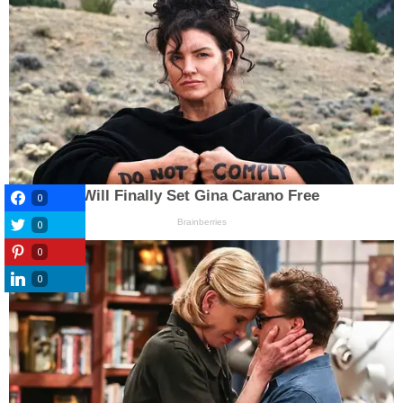
0
0
0
0