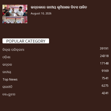
ଭଦ୍ରକରେ ଜାତୀୟ କୃମିନାଶକ ଦିବସ ପାଳିତ
August 10, 2026
POPULAR CATEGORY
39191
ଜିଲ୍ଲା ପରିକ୍ରମା
24318
ଓଡ଼ିଶା
17148
ଭଦ୍ରକ
9169
ଜାତୀୟ
7541
Top News
6275
ରାଜନୀତି
4241
କେନ୍ଦୁଝର