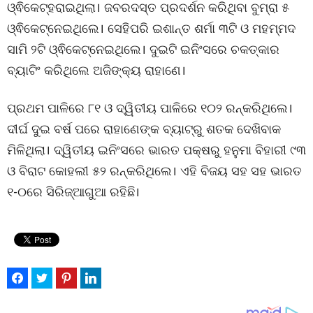
ଓ୍ଵିକେଟ୍‌ହରାଇଥିଲା। ଜବରଦସ୍ତ ପ୍ରଦର୍ଶନ କରିଥିବା ବୁମ୍‌ରା ୫
ଓ୍ଵିକେଟ୍‌ନେଇଥିଲେ। ସେହିପରି ଇଶାନ୍ତ ଶର୍ମା ୩ଟି ଓ ମହମ୍ମଦ
ସାମି ୨ଟି ଓ୍ଵିକେଟ୍‌ନେଇଥିଲେ। ଦୁଇଟି ଇନିଂସରେ ଚକତ୍କାର
ବ୍ୟାଟିଂ କରିଥିଲେ ଅଜିଙ୍କ୍ୟ ରାହାଣେ।
ପ୍ରଥମ ପାଳିରେ ୮୧ ଓ ଦ୍ୱିତୀୟ ପାଳିରେ ୧୦୨ ରନ୍‌କରିଥିଲେ।
ଦୀର୍ଘ ଦୁଇ ବର୍ଷ ପରେ ରାହାଣେଙ୍କ ବ୍ୟାଟ୍‌ରୁ ଶତକ ଦେଖିବାକ
ମିଳିଥିଲା। ଦ୍ୱିତୀୟ ଇନିଂସରେ ଭାରତ ପକ୍ଷରୁ ହନୁମା ବିହାରୀ ୯୩
ଓ ବିରାଟ କୋହଲୀ ୫୨ ରନ୍‌କରିଥିଲେ। ଏହି ବିଜୟ ସହ ସହ ଭାରତ
୧-୦ରେ ସିରିଜ୍‌ଆଗୁଆ ରହିଛି।