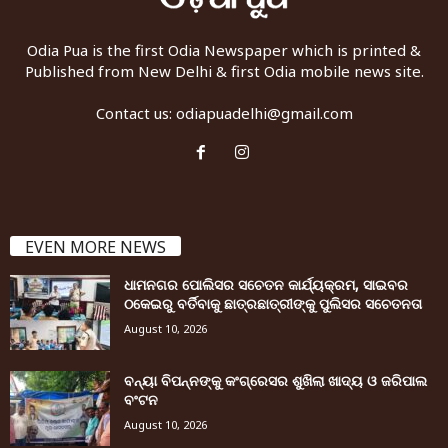
Odia Pua is the first Odia Newspaper which is printed &
Published from New Delhi & first Odia mobile news site.
Contact us:
odiapuadelhi@gmail.com
EVEN MORE NEWS
ଧାମନଗର ପୋଲିସର ସଚେତନ କାର୍ଯ୍ୟକ୍ରମ, ସାଇବର
ଠକେଇରୁ ବର୍ତିବାକୁ ଛାତ୍ରଛାତ୍ରୀଙ୍କୁ ପୁଲିସର ସଚେତନତା
August 10, 2026
ବନ୍ୟା ବିପନ୍ନଙ୍କୁ କଂଗ୍ରେସର ଶୁଖିଲା ଖାଦ୍ୟ ଓ ଜରିପାଲ
ବଂଟନ
August 10, 2026