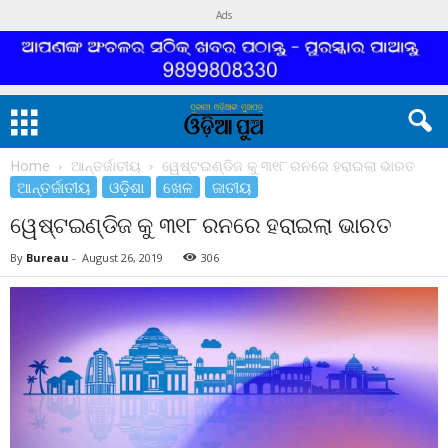
Ads
Home
ଆନ୍ତର୍ଜାତୀୟ
ୱେଷ୍ଟଇଣ୍ଡିଜ କୁ ୩୧୮ ରନରେ ହରାଇଲା ଭାରତ
ଆନ୍ତର୍ଜାତୀୟ
ଓଡ଼ିଶା
ଖେଳ
ଜାତୀୟ
ୱେଷ୍ଟଇଣ୍ଡିଜ କୁ ୩୧୮ ରନରେ ହରାଇଲା ଭାରତ
By
Bureau
-
August 26, 2019
306