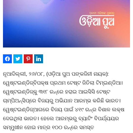
ନୂଆଦିଲ୍ଲୀ, ୨୬/୦୮, (ଓଡ଼ିଆ ପୁଅ ପଙ୍କଜିନୀ ନାୟକ):
ୱେଷ୍ଟଇଣ୍ଡିଜ୍‌ବିପକ୍ଷ ପ୍ରଥମ ଟେଷ୍ଟ ଜିତିଲା ଟିମ୍‌ଇଣ୍ଡିଆ।
ୱେଷ୍ଟଇଣ୍ଡିଜ୍‌କୁ ୩୧୮ ରନ୍‌ରେ ହରାଇ ଆଇସିସି ଟେଷ୍ଟ
ଚାମ୍ପିଅନ୍‌ସିପ୍‌ରେ ବିଜୟରୁ ଅଭିଯାନ ଆରମ୍ଭ କରିଛି ଭାରତ।
ୱେଷ୍ଟଇଣ୍ଡିଜ୍‌ଆଗରେ ବିଜୟ ପାଇଁ ୪୧୯ ରନ୍‌ର ବିଶାଳ ଲକ୍ଷ
ଦେଇଥିଲା ଭାରତ। ହେଲେ ଆରମ୍ଭରୁ ବ୍ୟାଟିଂ ବିପର୍ଯ୍ୟୟର
ସମ୍ମୁଖୀନ ହୋଇ ମାତ୍ର ୧୦୦ ରନ୍‌ରେ ସମସ୍ତ