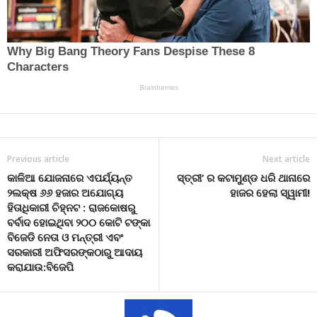
Previous article
Next article
କାଳିଆ ଯୋଜନାରେ ଏପର୍ଯ୍ୟନ୍ତ
ସ୍ତ୍ରୀ’ ର କଟାମୁଣ୍ଡ ଧରି ଥାନାରେ
୨ଲକ୍ଷ ୬୬ ହଜାର ଅଯୋଗ୍ୟ
ହାଜର ହେଲା ସ୍ୱାମୀ!
ହିତାଧିକାରୀ ଚିହ୍ନଟ : ରାଜକୋଷରୁ
ବର୍ବାଦ ହୋଇଥିବା ୨୦୦ କୋଟି ଟଙ୍କା
ବିଜେଡି ନେତା ଓ ମନ୍ତ୍ରୀ ଏବଂ
ସରକାରୀ ଅଫିସରଙ୍କଠାରୁ ଆଦାୟ
କରାଯାଉ:ବିଜେପି