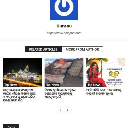
Bureau
https://www.odiapua.com
RELATED ARTICLES
MORE FROM AUTHOR
Top News
Top News
Top News
ରତ୍ନଭଣ୍ଡାର ସଂରକ୍ଷଣ
ବିମାନ ଦୁର୍ଘଟଣାରେ ପ୍ରାଣ
ଆଜି ପହିଲି ରଜ : ପଲ୍ଲୀଠାରୁ
କାର୍ଯ୍ୟ ଶୀଘ୍ର ସାରିବା ପାଇଁ
ହରାଇଥିବା ବ୍ୟକ୍ତିଙ୍କୁ
ଦିଲ୍ଲୀ ଉତ୍ସବ ମୁଖର
ଏ.ଏସ୍.ଆଇ.କୁ ଶ୍ରୀମନ୍ଦିର
ଶ୍ରଦ୍ଧାଞ୍ଜଳି
ପ୍ରଶାସନର ଚିଠି
Adv