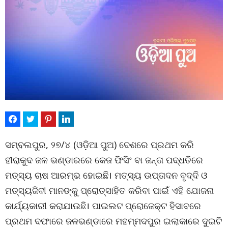
ସମ୍ବଲପୁର, ୨୭/୪ (ଓଡ଼ିଆ ପୁଅ) ଦେଶରେ ପ୍ରଥମ କରି
ହୀରାକୁଦ ଜଳ ଭଣ୍ଡାରରେ କେଜ ଫିସିଂ ବା ଜନ୍ତା ପଦ୍ଧତିରେ
ମତ୍ସ୍ୟ ଚାଷ ଆରମ୍ଭ ହୋଇଛି। ମତ୍ସ୍ୟ ଉପ୍ତାଦନ ବୃଦ୍ଦି ଓ
ମତ୍ସ୍ୟଜିବୀ ମାନଙ୍କୁ ପ୍ରୋତ୍ସାହିତ କରିବା ପାଇଁ ଏହି ଯୋଜନା
କାର୍ଯ୍ୟକାରୀ କରାଯାଉଛି। ପାଇଲଟ ପ୍ରୋଜେକ୍ଟ ହିସାବରେ
ପ୍ରଥମ ଦଫାରେ ଜଳଭଣ୍ଡାରେ ମହମ୍ମଦପୁର ଇଲାକାରେ ଦୁଇଟି