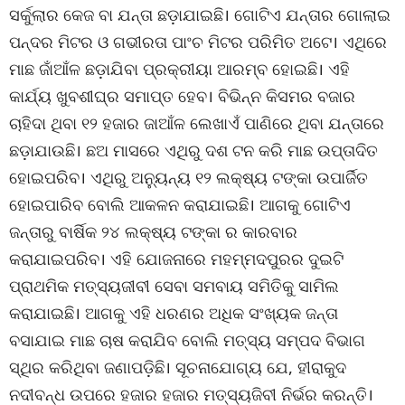
ସର୍କୁଲାର କେଜ ବା ଯନ୍ତା ଛଡ଼ାଯାଇଛି। ଗୋଟିଏ ଯନ୍ତାର ଗୋଲାଇ
ପନ୍ଦର ମିଟର ଓ ଗଭୀରତା ପାଂଚ ମିଟର ପରିମିତ ଅଟେ। ଏଥିରେ
ମାଛ ଜାଁଆଁଳ ଛଡ଼ାଯିବା ପ୍ରକ୍ରୀୟା ଆରମ୍ବ ହୋଇଛି। ଏହି
କାର୍ଯ୍ୟ ଖୁବଶୀଘ୍ର ସମାପ୍ତ ହେବ। ବିଭିନ୍ନ କିସମର ବଜାର
ଚାହିଦା ଥିବା ୧୨ ହଜାର ଜାଆଁଳ ଲେଖାଏଁ ପାଣିରେ ଥିବା ଯନ୍ତାରେ
ଛଡ଼ାଯାଉଛି। ଛଅ ମାସରେ ଏଥିରୁ ଦଶ ଟନ କରି ମାଛ ଉପ୍ତାଦିତ
ହୋଇପରିବ। ଏଥିରୁ ଅନ୍ୟୁନ୍ୟ ୧୨ ଲକ୍ଷ୍ୟ ଟଙ୍କା ଉପାର୍ଜିତ
ହୋଇପାରିବ ବୋଲି ଆକଳନ କରାଯାଇଛି। ଆଗକୁ ଗୋଟିଏ
ଜନ୍ତାରୁ ବାର୍ଷିକ ୨୪ ଲକ୍ଷ୍ୟ ଟଙ୍କା ର କାରବାର
କରାଯାଇପରିବ। ଏହି ଯୋଜନାରେ ମହମ୍ମଦପୁରର ଦୁଇଟି
ପ୍ରାଥମିକ ମତ୍ସ୍ୟଜୀବୀ ସେବା ସମବାୟ ସମିତିକୁ ସାମିଲ
କରାଯାଇଛି। ଆଗକୁ ଏହି ଧରଣର ଅଧିକ ସଂଖ୍ୟକ ଜନ୍ତା
ବସାଯାଇ ମାଛ ଚାଷ କରାଯିବ ବୋଲି ମତ୍ସ୍ୟ ସମ୍ପଦ ବିଭାଗ
ସ୍ଥିର କରିଥିବା ଜଣାପଡ଼ିଛି। ସୂଚନାଯୋଗ୍ୟ ଯେ, ହୀରାକୁଦ
ନଦୀବନ୍ଧ ଉପରେ ହଜାର ହଜାର ମତ୍ସ୍ୟଜିବୀ ନିର୍ଭର କରନ୍ତି।