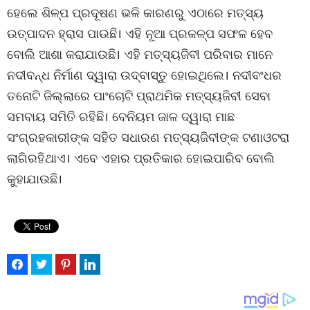
ହେଲେ ଶିଳ୍ପ ପ୍ରଦୂଷଣ ଭଳି କାରଣରୁ ଏଠାରେ ମତ୍ସ୍ୟ
ଉତ୍ପାଦନ ହ୍ରାସ ପାଉଛି। ଏହି ନୂଆ ପ୍ରକଳ୍ପ ସଫଳ ହେବ
ବୋଲି ଆଶା କରାଯାଉଛି। ଏହି ମତ୍ସ୍ୟଜିବୀ ପରିବାର ମାନେ
ନଦୀବନ୍ଧ ନିର୍ମାଣ ଦ୍ୱାରା ଉଦ୍ବାସ୍ତୁ ହୋଇଥିଲେ। ନଦୀବଂଧର
ତନୋଟି ଜିଲ୍ଲାରେ ପାଂଚୋଟି ପ୍ରାଥମିକ ମତ୍ସ୍ୟଜିବୀ ସେବା
ସମବାୟ ସମିତି ରହିଛି। ବେନିୟମ ଜାଳ ଦ୍ୱାରା ମାଛ
ସଂଗ୍ରହକାରୀଙ୍କ ସହିତ ସଧାରଣ ମତ୍ସ୍ୟଜିବୀଙ୍କ ଟଣାଓଟରା
ଲାଗିରହିଥାଏ। ଏବେ ଏହାର ପ୍ରତିକାର ହୋଇପାରିବ ବୋଲି
କୁହାଯାଉଛି।