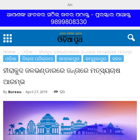
Ads
Home
ଓଡ଼ିଶା
ହୀରାକୁଦ ଜଳଭଣ୍ଡାରରେ ଜନ୍ତାରେ ମତ୍ସ୍ୟଚାଷ ଆରମ୍ଭ
ଓଡ଼ିଶା
ଜିଲ୍ଲା ପରିକ୍ରମା
ସମ୍ବଲପୁର
ସମ୍ୱଲପୁର
ସହର
ହୀରାକୁଦ ଜଳଭଣ୍ଡାରରେ ଜନ୍ତାରେ ମତ୍ସ୍ୟଚାଷ
ଆରମ୍ଭ
By
Bureau
-
April 27, 2019
520