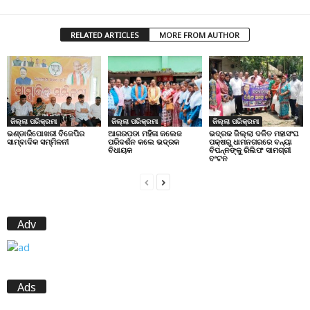
RELATED ARTICLES
MORE FROM AUTHOR
ଜିଲ୍ଲା ପରିକ୍ରମା
ଜିଲ୍ଲା ପରିକ୍ରମା
ଜିଲ୍ଲା ପରିକ୍ରମା
ଭଣ୍ଡାରିପୋଖରୀ ବିଜେପିର
ଆଗରପଡା ମହିଳା କଲେଜ
ଭଦ୍ରକ ଜିଲ୍ଲା ଦଳିତ ମହାସଂଘ
ସାମ୍ବାଦିକ ସମ୍ମିଳନୀ
ପରିଦର୍ଶନ କଲେ ଭଦ୍ରକ
ପକ୍ଷରୁ ଧାମନଗରରେ ବନ୍ୟା
ବିଧାୟକ
ବିପନ୍ନଙ୍କୁ ରିଲିଫ ସାମଗ୍ରୀ
ବଂଟନ
Adv
Ads