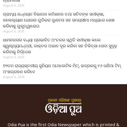
ଗ୍ରାମବାସୀ
August 6, 2026
ଗ୍ରାମ୍ୟ ଉନ୍ନୟନ ବିଭାଗର କମିଶନର ତଥା ସଚିବଙ୍କ ସମୀକ୍ଷା,
ଜନକଲ୍ୟାଣ ଯୋଜନା ଗୁଡିକର ଗୁଣବତା ସହ ସମୟସୀମା ମଧ୍ୟରେ ଶେଷ
କରିବାକୁ ଗୁରୁତ୍ୱାରୋପ
August 6, 2026
ଧାମନଗରର ବନ୍ୟା ପ୍ରଭାବିତ ଅଂଚଳର ସ୍ଥିତି ସମୀକ୍ଷା କଲେ
ସ୍ୱାସ୍ଥ୍ୟମନ୍ତ୍ରୀ, ଡାକ୍ତର ଅଭାବ ଦୂର କରିବା ସହ ଚିକିତ୍ସା ସେବା ସୁଦୃଢ଼
କରିବାକୁ ନିର୍ଦ୍ଦେଶ
August 6, 2026
୭୨ତମ ରାଜ୍ୟସ୍ତରୀୟ ଜୁନିୟର ଆଥଲେଟିକ ମିଟ୍‌, ଭଦ୍ରକରୁ ୧୬ ଜଣିଆ ଟିମ୍
ଅଂଶଗ୍ରହଣ କରିବେ
August 6, 2026
Odia Pua is the first Odia Newspaper which is printed &