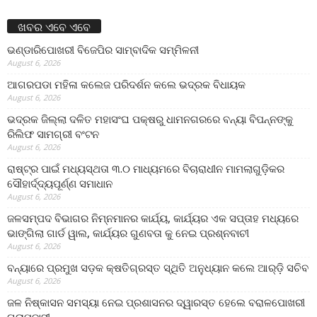
ଖବର ଏବେ ଏବେ
ଭଣ୍ଡାରିପୋଖରୀ ବିଜେପିର ସାମ୍ବାଦିକ ସମ୍ମିଳନୀ
August 6, 2026
ଆଗରପଡା ମହିଳା କଲେଜ ପରିଦର୍ଶନ କଲେ ଭଦ୍ରକ ବିଧାୟକ
August 6, 2026
ଭଦ୍ରକ ଜିଲ୍ଲା ଦଳିତ ମହାସଂଘ ପକ୍ଷରୁ ଧାମନଗରରେ ବନ୍ୟା ବିପନ୍ନଙ୍କୁ
ରିଲିଫ ସାମଗ୍ରୀ ବଂଟନ
August 6, 2026
ରାଷ୍ଟ୍ର ପାଇଁ ମଧ୍ୟସ୍ଥତା ୩.୦ ମାଧ୍ୟମରେ ବିଚାରାଧୀନ ମାମଲାଗୁଡ଼ିକର
ସୌହାର୍ଦ୍ଦ୍ୟପୂର୍ଣ୍ଣ ସମାଧାନ
August 6, 2026
ଜଳସମ୍ପଦ ବିଭାଗର ନିମ୍ନମାନର କାର୍ଯ୍ୟ, କାର୍ଯ୍ୟର ଏକ ସପ୍ତାହ ମଧ୍ୟରେ
ଭାଙ୍ଗିଲା ଗାର୍ଡ ୱାଲ, କାର୍ଯ୍ୟର ଗୁଣବତା କୁ ନେଇ ପ୍ରଶ୍ନବାଚୀ
August 6, 2026
ବନ୍ୟାରେ ପ୍ରମୁଖ ସଡ଼କ କ୍ଷତିଗ୍ରସ୍ତ ସ୍ଥିତି ଅନୁଧ୍ୟାନ କଲେ ଆର୍‌ଡ଼ି ସଚିବ
August 6, 2026
ଜଳ ନିଷ୍କାସନ ସମସ୍ୟା ନେଇ ପ୍ରଶାସନର ଦ୍ୱାରସ୍ତ ହେଲେ ବରାଳପୋଖରୀ