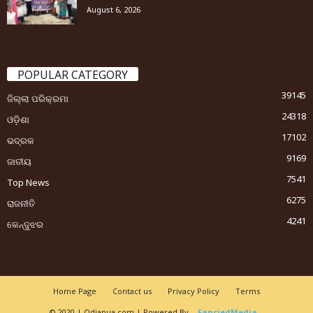
August 6, 2026
POPULAR CATEGORY
39145
ଜିଲ୍ଲା ପରିକ୍ରମା
24318
ଓଡ଼ିଶା
17102
ଭଦ୍ରକ
9169
ଜାତୀୟ
7541
Top News
6275
ରାଜନୀତି
4241
କେନ୍ଦୁଝର
Home Page
Contact us
Privacy Policy
Terms
© 2020 | Odiapua.com | Powered By
FanciedMedia