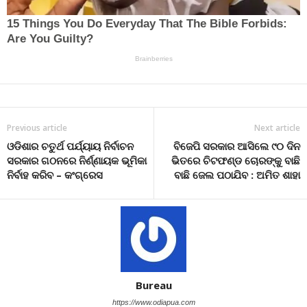
Previous article
Next article
ଓଡିଶାର ଚତୁର୍ଥ ପର୍ଯ୍ୟାୟ ନିର୍ବାଚନ
ବିଜେପି ସରକାର ଆସିଲେ ୯୦ ଦିନ
ସରକାର ଗଠନରେ ନିର୍ଣ୍ଣାୟକ ଭୂମିକା
ଭିତରେ ଚିଟଫଣ୍ଡ ଚୋରଙ୍କୁ ବାଛି
ନିର୍ବାହ କରିବ – କଂଗ୍ରେସ
ବାଛି ଜେଲ ପଠାଯିବ : ଅମିତ ଶାହା
Bureau
https://www.odiapua.com