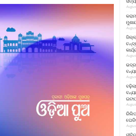
ସତ୍ୟ
August
କରାମ
ମୁଶା
August
ଜିଲ୍
ଚନ୍ଦ
କାର୍ଯ
August
ଭଦ୍ର
ବନ୍ୟ
August
ବଢ଼ିଲ
ବନ୍ୟା
ଇଟାପ
August
ରିଲି
ଘେରି
August
ଜୀବିତ