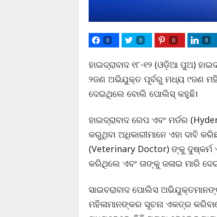
0
0
0
0
ହାଇଦ୍ରାବାଦ ୧୮-୧୨ (ଓଡ଼ିଆ ପୁଅ) ହା
୨ଜଣ ଅଭିଯୁକ୍ତ ପୂର୍ବରୁ ମଧ୍ୟ ୯ଜଣ ମହ
ଦେଇଥିଲେ ବୋଲି ପୋଲିସ୍ କହୁଛି।
ହାଇଦ୍ରାବାଦ ରେପ ଏବଂ ମର୍ଡର (Hyde
କରୁଥିବା ଅଧିକାରୀମାନେ ଏହା ଦାବି କର
(Veterinary Doctor) ଙ୍କୁ ଦୁଷ୍କର୍ମ
କରିଥିଲେ ଏବଂ ତାଙ୍କୁ ଜଳାଇ ମାରି ଦେ
ସାଇବରାବାଦ ପୋଲିସ ଅଭିଯୁକ୍ତମାନଙ୍କଠ
ମହିଳାମାନଙ୍କର ସୂଚନା ଏକତ୍ର କରିବା