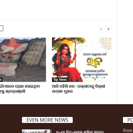
s
Top News
ୁର୍ଘଟଣାରେ ପ୍ରାଣ ହରାଇଥିବା
ଆଜି ପହିଲି ରଜ : ପଲ୍ଲୀଠାରୁ ଦିଲ୍ଲୀ
୍କୁ ଶ୍ରଦ୍ଧାଞ୍ଜଳି
ଉତ୍ସବ ମୁଖର
EVEN MORE NEWS
P
ଜିଲ୍ଲ
ବନ୍ୟା ବିପନ୍ନଙ୍କୁ ଶୁଖିଲା ଖାଦ୍ୟ