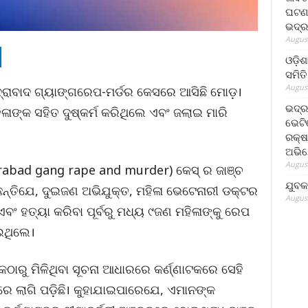
ଘଟଣା
ଭଦ୍ର
August
ଓଡ଼ିଶ
ସମିତି
August
ଇଦ୍ରାବାଦ ଗ୍ୟାଙ୍ଗରେପ-ମର୍ଡର କେସରେ ଆସିଛି ମୋଡ଼।
ଭଦ୍ର
ିଳାଙ୍କ ସହିତ ଦୁଷ୍କର୍ମ କରିଥିଲେ ଏବଂ ଜଲାଇ ମାରି
ଭେଟି
ରକ୍ଷ
ଅଭି
August
rabad gang rape and murder) କେସ୍ ର ଜାଞ୍ଚ
ଯୁବକ
ିଛନ୍ତିଯେ, ଦୁଇଜଣ ଅଭିଯୁକ୍ତ, ମହିଳା ଭେଟେନାରୀ ଡକ୍ଟର
August
 ଏବଂ ହତ୍ୟା କରିବା ପୂର୍ବରୁ ମଧ୍ୟ ୯ଜଣ ମହିଳାଙ୍କୁ ରେପ
ଇଥିଲେ।
ାରୁ ମିଳିଥିବା ସୂଚନା ଆଧାରରେ କର୍ଣ୍ଣାଟକରେ ସେହି
ରେ ଲାଗି ପଡ଼ିଛି। କୁହାଯାଇପାରେଯେ, ଏମାନଙ୍କ