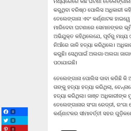
ମଧ୍ୟରେରେ କିଛି ଘଟଣା ତେଲେଙ୍ଗାନା-କ
କରୁଥିବା ବରିଷ୍ଠ ପୋଲିସ ଅଧିକାରୀ କହ
ତେଲେଙ୍ଗାନା ଏବଂ କର୍ଣ୍ଣାଟକ ହାଇୱ
ମାରିଦେବା ଘଟଣାରେ ସେମାନଙ୍କର ଭୂମ
ଅଭିଯୁକ୍ତ କହିଥିଲେଯେ, ପୂର୍ବରୁ ମଧ୍ୟ 
ନିଆଁରେ ଜାଳି ହତ୍ୟା କରିଥିଲେ। ଅଧିକା
କରୁଛି। ସେଥିପାଇଁ ଅଲଗା-ଅଲଗା ଜାଗାକ
ପଠାଯାଇଛି।
ତେଲେଙ୍ଗାନା ପୋଲିସ ଦାବା କରିଛି କି 
ତାଙ୍କୁ ହତ୍ୟା ହତ୍ୟା କରିଥିଲା, ଚେନ୍ନ
ହତ୍ୟା କରିଥିଲା। ଜାଞ୍ଚ ଅଧିକାରୀଙ୍କ 
ତେଲେଙ୍ଗାନାର ସଂଗା ରେଡ୍ଡୀ, ରଂଗା
0
କର୍ଣ୍ଣାଟକର ସୀମାବର୍ତ୍ତୀ ସହର ଗୁଡ଼ିକ
0
0