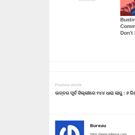
Previous article
ଉତ୍ତର ପୂର୍ବ ଦିଲ୍ଲୀରେ ୧୪୪ ଧାରା ଲାଗୁ : ୬ ଗ
Bureau
https://www.odiapua.com