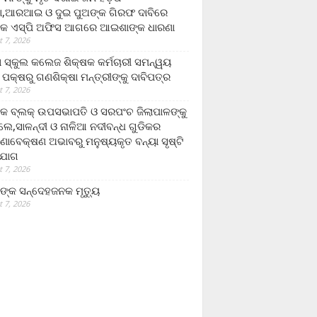
,ଆରଆଇ ଓ ଦୁଇ ପୁଅଙ୍କ ଗିରଫ ଦାବିରେ
କ ଏସ୍‌ପି ଅଫିସ ଆଗରେ ଆଇଶାଙ୍କ ଧାରଣା
 7, 2026
ା ସ୍କୁଲ କଲେଜ ଶିକ୍ଷକ କର୍ମଚାରୀ ସମନ୍ୱୟ
 ପକ୍ଷରୁ ଗଣଶିକ୍ଷା ମନ୍ତ୍ରୀଙ୍କୁ ଦାବିପତ୍ର
 7, 2026
କ ବ୍ଲକ୍ ଉପସଭାପତି ଓ ସରପଂଚ ଜିଲାପାଳଙ୍କୁ
ଲେ,ସାଳନ୍ଦୀ ଓ ନାଳିଆ ନଦୀବନ୍ଧ ଗୁଡିକର
ଣାବେକ୍ଷଣ ଅଭାବରୁ ମନୁଷ୍ୟକୃତ ବନ୍ୟା ସୃଷ୍ଟି
ଯୋଗ
 7, 2026
ଙ୍କ ସନ୍ଦେହଜନକ ମୃତ୍ୟୁ
 7, 2026