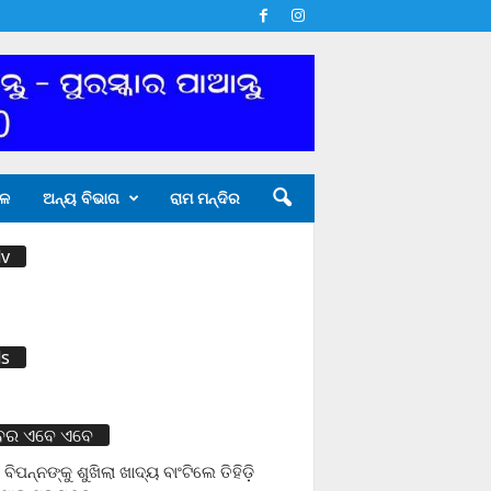
ଳ
ଅନ୍ୟ ବିଭାଗ
ରାମ ମନ୍ଦିର
v
s
ବର ଏବେ ଏବେ
 ବିପନ୍ନଙ୍କୁ ଶୁଖିଲା ଖାଦ୍ୟ ବାଂଟିଲେ ତିହିଡି଼