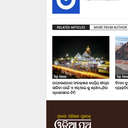
RELATED ARTICLES
MORE FROM AUTHOR
Top News
Top New
ରତ୍ନଭଣ୍ଡାର ସଂରକ୍ଷଣ କାର୍ଯ୍ୟ ଶୀଘ୍ର
ବିମାନ ଦ
ସାରିବା ପାଇଁ ଏ.ଏସ୍.ଆଇ.କୁ ଶ୍ରୀମନ୍ଦିର
ବ୍ୟକ୍ତିଙ
ପ୍ରଶାସନର ଚିଠି