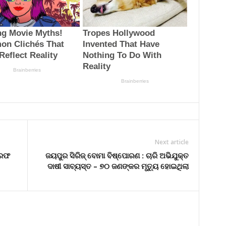
Next article
ିରଫ
ଜୟପୁର ସିରିଜ୍ ବୋମା ବିଷ୍ପୋରଣ : ଚାରି ଅଭିଯୁକ୍ତ
ଦାଷୀ ସାବ୍ୟସ୍ତ – ୭୦ ଜଣଙ୍କର ମୃତ୍ୟୁ ହୋଇଥିଲା