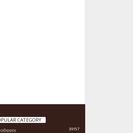
OPULAR CATEGORY
39157
ା ପରିକ୍ରମା