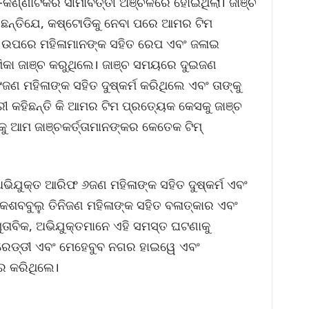
ର୍ଣ୍ଣାଟକର ସୀମାବର୍ତ୍ତୀ ଅଞ୍ଚଳରେ ହୋଇଥିଲା। ଜାଞ୍ଚ
ିଛନ୍ତିଯେ, କଷ୍ଟୋଡିକୁ ନେବା ପରେ ଆମର ଟିମ
େ ଉପରେ ମହିଳାମାନଙ୍କ ସହିତ ରେପ ଏବଂ ଜଳାଇ
ିକା ଜାଞ୍ଚ କରୁଥିଲେ। ଜାଞ୍ଚ ସମୟରେ ଦୁଇଜଣ
୯ଜଣ ମହିଳାଙ୍କ ସହିତ ଦୁଷ୍କର୍ମ କରିଥିଲେ ଏବଂ ତାଙ୍କୁ
ରୀ କହିଛନ୍ତି କି ଆମର ଟିମ ପ୍ରତ୍ୟେକ କେସକୁ ଜାଞ୍ଚ
ୁ ଆମ ଜାଞ୍ଚକର୍ତ୍ତାମାନଙ୍କର କେତେକ ଟିମ୍
ଅଭିଯୁକ୍ତ ଆରିଫ ୬ଜଣ ମହିଳାଙ୍କ ସହିତ ଦୁଷ୍କର୍ମ ଏବଂ
ାକେଶବବୁଲୁ ତିନିଜଣ ମହିଳାଙ୍କ ସହିତ ବଳାତ୍କାର ଏବଂ
ମୁତାବିକ, ଅଭିଯୁକ୍ତମାନେ ଏହି ସମସ୍ତ ଘଟଣାକୁ
 ରେଡ୍ଡୀ ଏବଂ ମେହେବୁବ ନଗର ହାଇୱେ ଏବଂ
ରେ କରିଥିଲେ।