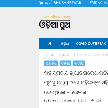
C
BHUBANESWAR
FRIDAY, A
25.6
O
d
i
a
p
u
a
ଓଡ଼ିଶା
COVID OUTBREAK
.
c
Home
ଅପରାଧ
ହାଇଦ୍ରାବାଦ ଗ୍ୟାଙ୍ଗରେପ
o
ମହିଳାଙ୍କ...
m
ଅପରାଧ
ଓଡ଼ିଶା
ଜାତୀୟ
ହାଇଦ୍ରାବାଦ ଗ୍ୟାଙ୍ଗରେପ-ମର୍ଡ
ପୂର୍ବରୁ ମଧ୍ୟ ୯ଜଣ ମହିଳାଙ୍କ ସ
ଦେଇଥିଲେ – ପୋଲିସ
By
Bureau
-
December 18, 2019
1028