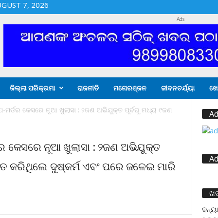
UGUST 7, 2026
Ads
ଜିଲ୍ଲା ପରିକ୍ରମା
ରାଜନୀତି
ମନୋରଞ୍ଜନ
ଜୀବନଚର୍ଯ୍ୟା
ଖେ
-ମର୍ଡର କେସରେ ନୂଆ ଖୁଲାସା : ୨ଜଣ ଅଭିଯୁକ୍ତ ପୂର୍ବରୁ ମଧ୍ୟ ୯ଜଣ
Ad
ର କେସରେ ନୂଆ ଖୁଲାସା : ୨ଜଣ ଅଭିଯୁକ୍ତ
Ad
ହିତ କରିଥିଲେ ଦୁଷ୍କର୍ମ ଏବଂ ପରେ ଜଳେଇ ମାରି
ଖ
ବନ୍ୟା