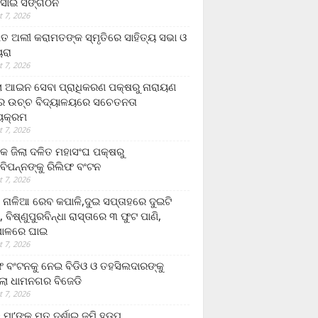
ସାଇ ସଙ୍ଗଠନ
 7, 2026
ତ ଅଲୀ କରାମତଙ୍କ ସ୍ମୃତିରେ ସାହିତ୍ୟ ସଭା ଓ
ୟରା
 7, 2026
ଲା ଆଇନ ସେବା ପ୍ରାଧିକରଣ ପକ୍ଷରୁ ନାରାୟଣ
୍ର ଉଚ୍ଚ ବିଦ୍ୟାଳୟରେ ସଚେତନତା
୍ୟକ୍ରମ
 7, 2026
କ ଜିଲା ଦଳିତ ମହାସଂଘ ପକ୍ଷରୁ
ାବିପନ୍ନଙ୍କୁ ରିଲିଫ ବଂଟନ
 7, 2026
ା ନାଳିଆ ରେବ କପାଳି,ଦୁଇ ସପ୍ତାହରେ ଦୁଇଟି
, ବିଷ୍ଣୁପୁରବିନ୍ଧା ରାସ୍ତାରେ ୩ ଫୁଟ ପାଣି,
ାଳରେ ଘାଇ
 7, 2026
ଫ ବଂଟନକୁ ନେଇ ବିଡିଓ ଓ ତହସିଲଦାରଙ୍କୁ
ଲା ଧାମନଗର ବିଜେଡି
 7, 2026
 ମା’ଙ୍କୁ ମୃତ ଦର୍ଶାଇ ଜମି ହଡ଼ପ