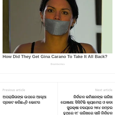
Previous article
Next article
ଅପରାଜିତାଙ୍କ ଉପରେ ଆସ୍ଥା
ନିର୍ବାଚନ କମିଶନଙ୍କ ତାରିଖ
ପ୍ରକଟ କରିଛନ୍ତି ଭୋଟର
ଘୋଷଣା: ସିସିଟିଭି କ୍ୟାମେରା ଓ କଡା
ସୁରକ୍ଷା ବଳୟରେ ୨୫୪ ନମ୍ବର
ବୁଥରେ ୧୮ ତାରିଖରେ ସାନି ନିର୍ବାଚନ