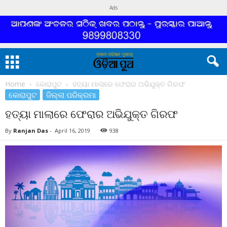
Ads
Home
କୋରାପୁଟ
ହତ୍ୟା ମାଲାରେ ଫେରାର ଅଭିଯୁକ୍ତ ଗିରଫ
କୋରାପୁଟ
ଜିଲ୍ଲା ପରିକ୍ରମା
ହତ୍ୟା ମାଲାରେ ଫେରାର ଅଭିଯୁକ୍ତ ଗିରଫ
By
Ranjan Das
-
April 16, 2019
938