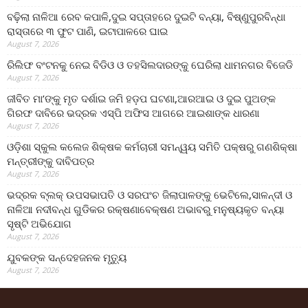
ବଢ଼ିଲା ନାଳିଆ ରେବ କପାଳି,ଦୁଇ ସପ୍ତାହରେ ଦୁଇଟି ବନ୍ୟା, ବିଷ୍ଣୁପୁରବିନ୍ଧା
ରାସ୍ତାରେ ୩ ଫୁଟ ପାଣି, ଇଟାପାଳରେ ଘାଇ
August 7, 2026
ରିଲିଫ ବଂଟନକୁ ନେଇ ବିଡିଓ ଓ ତହସିଲଦାରଙ୍କୁ ଘେରିଲା ଧାମନଗର ବିଜେଡି
August 7, 2026
ଜୀବିତ ମା’ଙ୍କୁ ମୃତ ଦର୍ଶାଇ ଜମି ହଡ଼ପ ଘଟଣା,ଆରଆଇ ଓ ଦୁଇ ପୁଅଙ୍କ
ଗିରଫ ଦାବିରେ ଭଦ୍ରକ ଏସ୍‌ପି ଅଫିସ ଆଗରେ ଆଇଶାଙ୍କ ଧାରଣା
August 7, 2026
ଓଡ଼ିଶା ସ୍କୁଲ କଲେଜ ଶିକ୍ଷକ କର୍ମଚାରୀ ସମନ୍ୱୟ ସମିତି ପକ୍ଷରୁ ଗଣଶିକ୍ଷା
ମନ୍ତ୍ରୀଙ୍କୁ ଦାବିପତ୍ର
August 7, 2026
ଭଦ୍ରକ ବ୍ଲକ୍ ଉପସଭାପତି ଓ ସରପଂଚ ଜିଲାପାଳଙ୍କୁ ଭେଟିଲେ,ସାଳନ୍ଦୀ ଓ
ନାଳିଆ ନଦୀବନ୍ଧ ଗୁଡିକର ରକ୍ଷଣାବେକ୍ଷଣ ଅଭାବରୁ ମନୁଷ୍ୟକୃତ ବନ୍ୟା
ସୃଷ୍ଟି ଅଭିଯୋଗ
August 7, 2026
ଯୁବକଙ୍କ ସନ୍ଦେହଜନକ ମୃତ୍ୟୁ
August 7, 2026