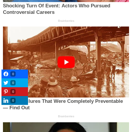
0
0
0
0