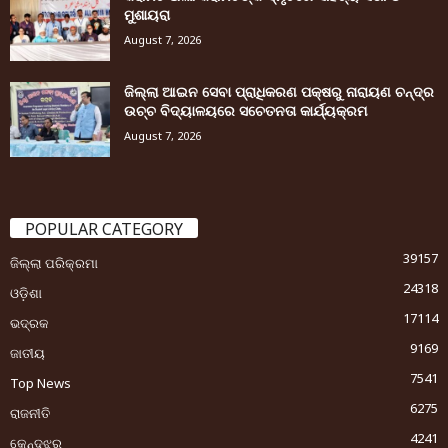
ମୁଶାୟରା
August 7, 2026
ଜିଲ୍ଲା ଆଇନ ସେବା ପ୍ରାଧିକରଣ ପକ୍ଷରୁ ନାରାୟଣ ଚନ୍ଦ୍ର
ଉଚ୍ଚ ବିଦ୍ୟାଳୟରେ ସଚେତନତା କାର୍ଯ୍ୟକ୍ରମ
August 7, 2026
POPULAR CATEGORY
39157
ଜିଲ୍ଲା ପରିକ୍ରମା
24318
ଓଡ଼ିଶା
17114
ଭଦ୍ରକ
9169
ଜାତୀୟ
7541
Top News
6275
ରାଜନୀତି
4241
କେନ୍ଦୁଝର