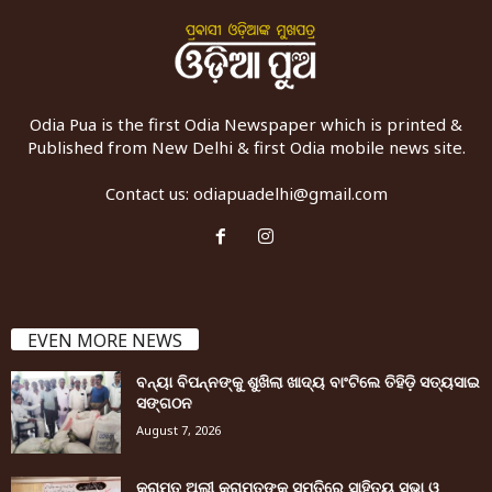
Odia Pua is the first Odia Newspaper which is printed &
Published from New Delhi & first Odia mobile news site.
Contact us:
odiapuadelhi@gmail.com
EVEN MORE NEWS
ବନ୍ୟା ବିପନ୍ନଙ୍କୁ ଶୁଖିଲା ଖାଦ୍ୟ ବାଂଟିଲେ ତିହିଡି଼ ସତ୍ୟସାଇ
ସଙ୍ଗଠନ
August 7, 2026
କରାମତ ଅଲୀ କରାମତଙ୍କ ସ୍ମୃତିରେ ସାହିତ୍ୟ ସଭା ଓ