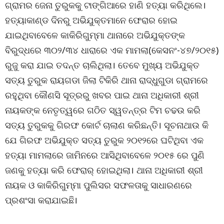
ଗ୍ରାମର ଜେନା ତୁରୁକକୁ ଟାଙ୍ଗିଆରେ ହାଣି ହତ୍ୟା କରିଥିଲେ।
ହତ୍ୟାକାଣ୍ଡ ଦିନରୁ ଅଭିଯୁକ୍ତମାନେ ଫେରାର ହୋଇ
ଯାଇଥିବାବେଳେ କାକିରିଗୁମ୍ମା ଥାନାରେ ଅଭିଯୁକ୍ତଙ୍କ
ବିରୁଦ୍ଧରେ ୩୦୨/୩୪ ଧାରାରେ ଏକ ମାମଲା(କେସନଂ-୪୭/୨୦୧୫)
ରୁଜୁ କରା ଯାଇ ତଦନ୍ତ ଚାଲିଥିଲା। ତେବେ ମୁଖ୍ୟ ଅଭିଯୁକ୍ତ
ସତ୍ୟ ତୁରୁକ ରାୟଗଡା ଜିଲା ଟିକିରି ଥାନା ରାଦ୍ଧୁଗୁଡା ଗ୍ରାମରେ
ରହୁଥିବା କୌଣସି ସୂତ୍ରରୁ ଖବର ପାଇ ଥାନା ଅଧିକାରୀ ଶ୍ରୀ
ନାୟକଙ୍କ ନେତୃତ୍ୱରେ ଗଠିତ ସ୍ୱତନ୍ତ୍ର ଟିମ ଚଢଉ କରି
ସତ୍ୟ ତୁରୁକକୁ ଗିରଫ କୋର୍ଟ ଚାଲାଣ କରିଛନ୍ତି। ସୂଚନାଥାଉ କି
ଯେ ଗିରଫ ଅଭିଯୁକ୍ତ ସତ୍ୟ ତୁରୁକ ୨୦୧୨ରେ ଘଟିଥିବା ଏକ
ହତ୍ୟା ମାମଲାରେ ଜାମିନରେ ଆସିଥିବାବେଳେ ୨୦୧୫ ରେ ପୁଣି
ଜଣକୁ ହତ୍ୟା କରି ଫେରାର୍ ହୋଇଥିଲା। ଥାନା ଅଧିକାରୀ ଶ୍ରୀ
ନାୟକ ଓ କାକିରିଗୁମ୍ମା ପୁଲିସର ସଫଳତାକୁ ସାଧାରଣରେ
ପ୍ରଶଂସା କରାଯାଇଛି।