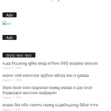
Adv
Ads
ଖବର ଏବେ ଏବେ
ବନ୍ୟା ବିପନ୍ନଙ୍କୁ ଶୁଖିଲା ଖାଦ୍ୟ ବାଂଟିଲେ ତିହିଡି଼ ସତ୍ୟସାଇ ସଙ୍ଗଠନ
August 7, 2026
କରାମତ ଅଲୀ କରାମତଙ୍କ ସ୍ମୃତିରେ ସାହିତ୍ୟ ସଭା ଓ ମୁଶାୟରା
August 7, 2026
ଜିଲ୍ଲା ଆଇନ ସେବା ପ୍ରାଧିକରଣ ପକ୍ଷରୁ ନାରାୟଣ ଚନ୍ଦ୍ର ଉଚ୍ଚ
ବିଦ୍ୟାଳୟରେ ସଚେତନତା କାର୍ଯ୍ୟକ୍ରମ
August 7, 2026
ଭଦ୍ରକ ଜିଲା ଦଳିତ ମହାସଂଘ ପକ୍ଷରୁ ବନ୍ୟାବିପନ୍ନଙ୍କୁ ରିଲିଫ ବଂଟନ
August 7, 2026