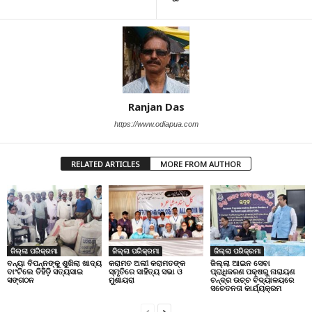
Ranjan Das
https://www.odiapua.com
RELATED ARTICLES
MORE FROM AUTHOR
ଜିଲ୍ଲା ପରିକ୍ରମା
ଜିଲ୍ଲା ପରିକ୍ରମା
ଜିଲ୍ଲା ପରିକ୍ରମା
ବନ୍ୟା ବିପନ୍ନଙ୍କୁ ଶୁଖିଲା ଖାଦ୍ୟ
କରାମତ ଅଲୀ କରାମତଙ୍କ
ଜିଲ୍ଲା ଆଇନ ସେବା
ବାଂଟିଲେ ତିହିଡି଼ ସତ୍ୟସାଇ
ସ୍ମୃତିରେ ସାହିତ୍ୟ ସଭା ଓ
ପ୍ରାଧିକରଣ ପକ୍ଷରୁ ନାରାୟଣ
ସଙ୍ଗଠନ
ମୁଶାୟରା
ଚନ୍ଦ୍ର ଉଚ୍ଚ ବିଦ୍ୟାଳୟରେ
ସଚେତନତା କାର୍ଯ୍ୟକ୍ରମ