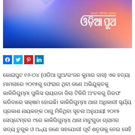
କୋରାପୁଟ ୧୬-୦୪ (ଓଡିଆ ପୁଅ/ରଂଜନ କୁମାର ଦାସ) ଏକ ହତ୍ୟା
ମାମଲାରେ ୨୦୧୫ରୁ ଫେରାର ଥିବା ଜଣେ ଅଭିଯୁକ୍ତକୁ
କାକିରିଗୁମ୍ମା ପୁଲିସ ରାୟଗଡା ଜିଲା ଟିକିରି ଅଂଚଳରୁ ଗିରଫ
କରିବାରେ ସକ୍ଷମ ହୋଇଛି। କାକିରିଗୁମ୍ମା ଥାନା ଅଧିକାରୀ ସୂର୍ଯ୍ୟ
ପ୍ରକାଶ ନାୟକଙ୍କ ଠାରୁ ମିଳିଥିବା ସୂଚନା ଅନୁଯାୟୀ ୨୦୧୫
ସେପ୍ଟେମ୍ବର ୯ରେ କାକିଗିଗୁମ୍ମା ଥାନା ମାଟୁଗୁଡା ଗ୍ରାମର
ସତ୍ୟ ତୁରୁକ ଓ ଅନ୍ୟ ଜଣେ ସହଯୋଗୀ ପୂର୍ବ ଶତୃତାକୁ ନେଇ ସେହି