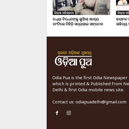
ଜିଲ୍ଲା ପରିକ୍ରମା
ଜିଲ୍ଲା ପର
ବନ୍ୟା ବିପନ୍ନଙ୍କୁ ଶୁଖିଲା ଖାଦ୍ୟ
କରାମତ 
ବାଂଟିଲେ ତିହିଡି଼ ସତ୍ୟସାଇ ସଙ୍ଗଠନ
ସାହିତ୍ୟ
Odia Pua is the first Odia Newspaper
which is printed & Published from N
Delhi & first Odia mobile news site.
Contact us:
odiapuadelhi@gmail.com