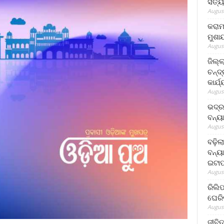
ସତ୍ୟ
August
କରାମ
ମୁଶା
August
ଜିଲ୍
ଚନ୍ଦ
କାର୍ଯ
August
ଭଦ୍ର
ବନ୍ୟ
August
ବଢ଼ିଲ
ବନ୍ୟା
ଇଟାପ
August
ରିଲି
ଘେରି
August
ଜୀବିତ