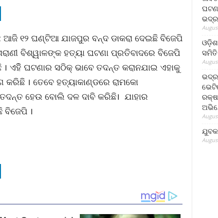
ଘଟଣା
ଭଦ୍ର
August
: ଆଜି ୧୨ ଘଣ୍ଟିଆ ଯାଜପୁର ବନ୍ଦ ଡାକରା ଦେଇଛି ବିଜେପି
ଓଡ଼ିଶ
ାରାଣୀ ବିଶ୍ୱାଳଙ୍କ ହତ୍ୟା ଘଟଣା ପ୍ରତିବାଦରେ ବିଜେପି
ସମିତି
August
ଛି । ଏହିି ଘଟଣାର ସଠିକ୍ ଭାବେ ତଦନ୍ତ କରାନଯାଇ ଏହାକୁ
ଭଦ୍ର
 କରିଛି । ତେବେ ହତ୍ୟାକାଣ୍ଡରେ ରାମକୋ
ଭେଟି
ାର ତଦନ୍ତ ହେଉ ବୋଲି ଦଳ ଦାବି କରିଛି। ଯାହାର
ରକ୍ଷ
ଅଭି
 ବିଜେପି ।
August
ଯୁବକ
August