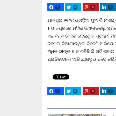
0
0
0
0
ଯାଜପୁର,୨୧/୧୦,(ଓଡ଼ିଆ ପୁଅ ପି ନାଏକ)
। ଯାଜପୁରରେ ମହିଳା ଭିଏଲଡବ୍ଲୁ ସ୍ମିତ
ଏହି ବନ୍ଦ ଡାକରା ଦେଇଥିବା ସୂଚନା ମିଳି
ଚପେଇ ଦିଆଯାଉଥିବା ବିଜେପି ଅଭିଯୋଗ
ଅଧିକାରୀଙ୍କ ହାତ ରହିଛି କି ନାହିଁ ତାହ
ପ୍ରତିବାଦରେ ଆଜି ଯାଜପୁର ବନ୍ଦ କରିଛି
0
0
0
0