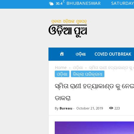
C
BHUBANESWAR
SATURDAY,
30.4
O
d
i
a
p
u
a
ଓଡ଼ିଶା
COVID OUTBREAK
.
c
Home
ଓଡ଼ିଶା
ସ୍ମିତା ରାଣୀ ହତ୍ୟାକାଣ୍ଡ 
o
ଓଡ଼ିଶା
ଜିଲ୍ଲା ପରିକ୍ରମା
m
ସ୍ମିତା ରାଣୀ ହତ୍ୟାକାଣ୍ଡ କୁ ନ
ଡାକରା
By
Bureau
-
October 21, 2019
223