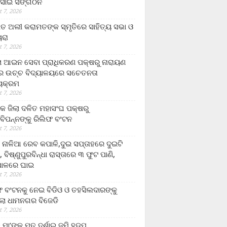
ସାଇ ସଙ୍ଗଠନ
 7, 2026
ତ ଅଲୀ କରାମତଙ୍କ ସ୍ମୃତିରେ ସାହିତ୍ୟ ସଭା ଓ
ୟରା
 7, 2026
ଲା ଆଇନ ସେବା ପ୍ରାଧିକରଣ ପକ୍ଷରୁ ନାରାୟଣ
୍ର ଉଚ୍ଚ ବିଦ୍ୟାଳୟରେ ସଚେତନତା
୍ୟକ୍ରମ
 7, 2026
କ ଜିଲା ଦଳିତ ମହାସଂଘ ପକ୍ଷରୁ
ାବିପନ୍ନଙ୍କୁ ରିଲିଫ ବଂଟନ
 7, 2026
ା ନାଳିଆ ରେବ କପାଳି,ଦୁଇ ସପ୍ତାହରେ ଦୁଇଟି
, ବିଷ୍ଣୁପୁରବିନ୍ଧା ରାସ୍ତାରେ ୩ ଫୁଟ ପାଣି,
ାଳରେ ଘାଇ
 7, 2026
ଫ ବଂଟନକୁ ନେଇ ବିଡିଓ ଓ ତହସିଲଦାରଙ୍କୁ
ଲା ଧାମନଗର ବିଜେଡି
 7, 2026
 ମା’ଙ୍କୁ ମୃତ ଦର୍ଶାଇ ଜମି ହଡ଼ପ