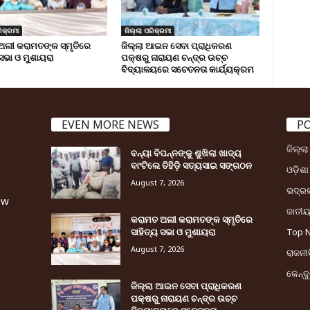
ିକ୍ରମା
ଜିଲ୍ଲା ପରିକ୍ରମା
ଅଲୀ କରାମତଙ୍କ ସ୍ମୃତିରେ
ଜିଲ୍ଲା ଆଇନ ସେବା ପ୍ରାଧିକରଣ
 ସଭା ଓ ମୁଶାୟରା
ପକ୍ଷରୁ ନାରାୟଣ ଚନ୍ଦ୍ର ଉଚ୍ଚ
ବିଦ୍ୟାଳୟରେ ସଚେତନତା କାର୍ଯ୍ୟକ୍ରମ
EVEN MORE NEWS
P
ଜିଲ୍ଲ
ବନ୍ୟା ବିପନ୍ନଙ୍କୁ ଶୁଖିଲା ଖାଦ୍ୟ
ବାଂଟିଲେ ତିହିଡି଼ ସତ୍ୟସାଇ ସଙ୍ଗଠନ
ଓଡ଼ିଶା
August 7, 2026
ଭଦ୍ର
ew
ଜାତୀ
କରାମତ ଅଲୀ କରାମତଙ୍କ ସ୍ମୃତିରେ
ସାହିତ୍ୟ ସଭା ଓ ମୁଶାୟରା
Top 
August 7, 2026
ରାଜନୀତ
କେନ୍ଦ
ଜିଲ୍ଲା ଆଇନ ସେବା ପ୍ରାଧିକରଣ
ପକ୍ଷରୁ ନାରାୟଣ ଚନ୍ଦ୍ର ଉଚ୍ଚ