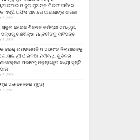
,ଆରଆଇ ଓ ଦୁଇ ପୁଅଙ୍କ ଗିରଫ ଦାବିରେ
କ ଏସ୍‌ପି ଅଫିସ ଆଗରେ ଆଇଶାଙ୍କ ଧାରଣା
 7, 2026
ା ସ୍କୁଲ କଲେଜ ଶିକ୍ଷକ କର୍ମଚାରୀ ସମନ୍ୱୟ
 ପକ୍ଷରୁ ଗଣଶିକ୍ଷା ମନ୍ତ୍ରୀଙ୍କୁ ଦାବିପତ୍ର
 7, 2026
କ ବ୍ଲକ୍ ଉପସଭାପତି ଓ ସରପଂଚ ଜିଲାପାଳଙ୍କୁ
ଲେ,ସାଳନ୍ଦୀ ଓ ନାଳିଆ ନଦୀବନ୍ଧ ଗୁଡିକର
ଣାବେକ୍ଷଣ ଅଭାବରୁ ମନୁଷ୍ୟକୃତ ବନ୍ୟା ସୃଷ୍ଟି
ଯୋଗ
 7, 2026
ଙ୍କ ସନ୍ଦେହଜନକ ମୃତ୍ୟୁ
 7, 2026