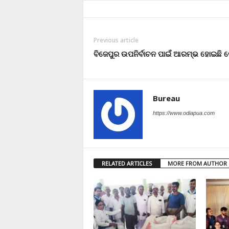
Previous article
ବିଜେପୁର ଉପନିର୍ବାଚନ ପାଇଁ ଆରମ୍ଭ ହୋଇଛି ଭ
Bureau
https://www.odiapua.com
RELATED ARTICLES
MORE FROM AUTHOR