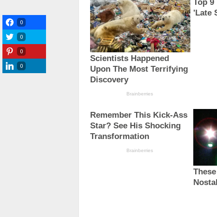
0
0
0
0