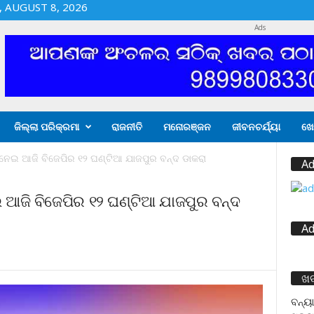
 AUGUST 8, 2026
Ads
ଜିଲ୍ଲା ପରିକ୍ରମା
ରାଜନୀତି
ମନୋରଞ୍ଜନ
ଜୀବନଚର୍ଯ୍ୟା
ଖେ
କୁ ନେଇ ଆଜି ବିଜେପିର ୧୨ ଘଣ୍ଟିଆ ଯାଜପୁର ବନ୍ଦ ଡାକରା
Ad
େଇ ଆଜି ବିଜେପିର ୧୨ ଘଣ୍ଟିଆ ଯାଜପୁର ବନ୍ଦ
Ad
ଖ
ବନ୍ୟା