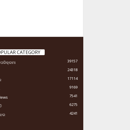
OPULAR CATEGORY
39157
ା ପରିକ୍ରମା
24318
17114
କ
9169
ୟ
7541
News
6275
ି
4241
ୁଝର