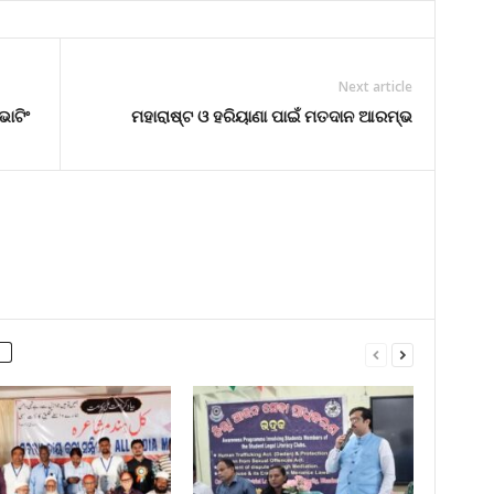
Next article
ୋଟିଂ
ମହାରାଷ୍ଟ ଓ ହରିୟାଣା ପାଇଁ ମତଦାନ ଆରମ୍ଭ