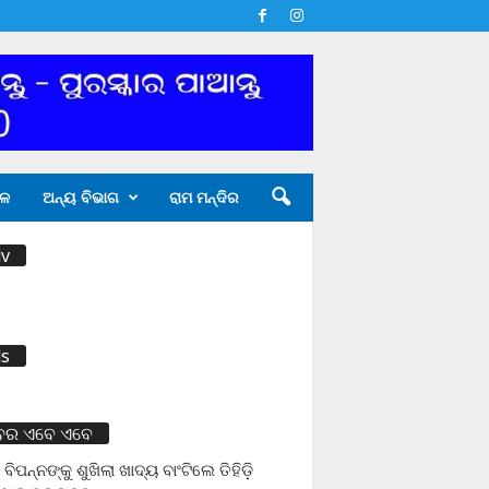
ଳ
ଅନ୍ୟ ବିଭାଗ
ରାମ ମନ୍ଦିର
v
s
ବର ଏବେ ଏବେ
 ବିପନ୍ନଙ୍କୁ ଶୁଖିଲା ଖାଦ୍ୟ ବାଂଟିଲେ ତିହିଡି଼