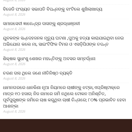
ବିଜେଡି ପଂଚାୟତ ସଭାପତି ବିପନ୍ନଙ୍କୁ ବାଂଟିଲେ ଶୁଖିଲାଖାଦ୍ୟ
August 8, 2026
ସମାଜସେବୀ ଜ୍ଞାନେନ୍ଦ୍ର ଦାସଙ୍କୁ ଶ୍ରଦ୍ଧାଞ୍ଜଳୀ
August 8, 2026
ଯୁବକଙ୍କ ସନ୍ଦେହଜନକ ମୃତ୍ୟୁ ଘଟଣା ,ପୁଅକୁ ହତ୍ୟା କାରାଯାଇଥିବା ନେଇ
ଅଭିଯୋଗ କଲେ ମା, ସାଇଂଟିଫିକ ଟିମର ଓ ଏସଡ଼ିପିଓଙ୍କ ତଦନ୍ତ
August 8, 2026
ଶିକ୍ଷକ ସୁଧାଂଶୁ ଶେଖର ମହାନ୍ତିଙ୍କୁ ଅବସର ସମ୍ବର୍ଦ୍ଧନା
August 8, 2026
ଚରଣ ଦାସ ଥିଲେ ଜଣେ ନୀତିନିଷ୍ଠ ବ୍ୟକ୍ତି
August 8, 2026
ଧାମନଗରରେ ଧାନକିଣା ନୂଆ ନିୟମରେ ଚାଷୀଙ୍କୁ ଝଟ୍‌କା,ଏଗ୍ରିଷ୍ଟାକ୍‌ରେ
ମାତ୍ର ୧୦ ହଜାର; ନିଜ ନାମରେ ଜମି ନଥିଲେ ଟୋକନ ଅନିଶ୍ଚିତ,
ପୂର୍ବପୁରୁଷଙ୍କ ଜମିରେ ଚାଷ କରୁଥିବା ଚାଷୀ ଚିନ୍ତାରେ; ୮୦% ପ୍ରଭାବିତ ହେବା
ଆଶଙ୍କା
August 8, 2026