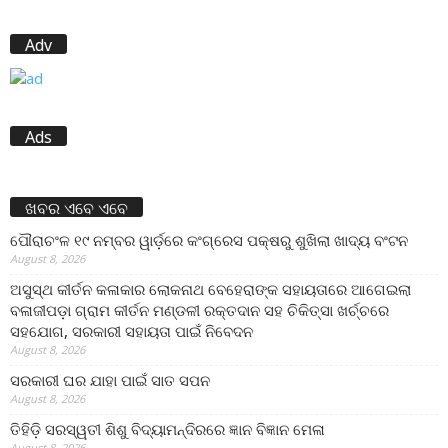
Adv
Ads
ଖବର ଏବେ ଏବେ
ପୌରାଚଂଳ ୧୯ ନମ୍ବର ୱାର୍ଡ଼ରେ କଂଗ୍ରେସ ପକ୍ଷରୁ ଶୁଖିଲା ଖାଦ୍ୟ ବଂଟନ
August 8, 2026
ଅସୁସ୍ଥ କୀର୍ତନ କଳାକାର ଲୋକନାଥ ବେହେରାଙ୍କ ସହାୟତାରେ ଆଗେଇଲା
ବଳାଜୀପଡ଼ା ଗ୍ରାମ କୀର୍ତନ ମଣ୍ଡଳୀ ରକ୍ତଦାନ ସହ ଚିକିତ୍ସା ଖର୍ଚ୍ଚରେ
ସହଯୋଗ, ସରକାରୀ ସହାୟତା ପାଇଁ ନିବେଦନ
August 8, 2026
ସରକାରୀ ଘର ଯାହା ପାଇଁ ସାତ ସପନ
August 8, 2026
ତିହିଡି଼ ସରସ୍ୱତୀ ଶିଶୁ ବିଦ୍ୟାମନ୍ଦିରରେ ଜ୍ଞାନ ବିଜ୍ଞାନ ମେଳା
August 8, 2026