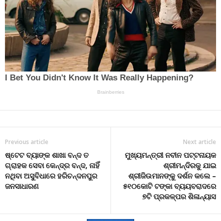
Previous article
Next article
ଷ୍ଟେଟ ବ୍ୟାଙ୍କ ଶାଖା ବନ୍ଦ ତ
ମୁଖ୍ୟମନ୍ତ୍ରୀ ନବୀନ ପଟ୍ଟନାୟକ
ଗ୍ରାହକ ସେବା କେନ୍ଦ୍ର ବନ୍ଦ, ନାହିଁ
ଶ୍ରୀମନ୍ଦିରକୁ ଯାଇ
ନଥିବା ଅସୁବିଧାରେ ହରିଚନ୍ଦନପୁର
ଶ୍ରୀଜିଉମାନଙ୍କୁ ଦର୍ଶନ କଲେ –
ଜନସାଧାରଣ
୫୧୦କୋଟି ଟଙ୍କା ବ୍ୟୟବରାଦରେ
୭ଟି ପ୍ରକଳ୍ପର ଶିଳାନ୍ୟାସ