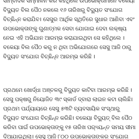
ସାମ୍ବାଦିକ ସମ୍ମୀଳନି କରି କହିଥିଲେ ଉପଭୋକ୍ତାମାନେ ବକେୟା
ବିଦ୍ୟୁତ ବିଲ ପୈଠ ନକଲେ ୧୬ ତାରିଖରୁ ବିଦ୍ୟୁତ ସଂଯୋଗ
ବିଚ୍ଛିନ୍ନ କରାଯିବ। ସେସୁର ଆର୍ଥିକ ସ୍ଥିତିରେ ସୁଧାର ଆଣିବା ଏବଂ
ଉପଭୋକ୍ତାଙ୍କୁ ଗୁଣାତ୍ମକ ସେବା ଯୋଗାଇ ଦେବା ଲକ୍ଷ୍ୟ
ନେଇ ଏହି ଅଭିଯାନ ଆରମ୍ଭ କରାଯାଇଥିବା ସେ କହିଥିଲେ ।
ବକେୟା ବିଲ ପୈଠ କରୁ ନ ଥିବା ଅଭିଯୋଗରେ ସେସୁ ଆଜି ଠାରୁ
ବିଦ୍ୟୁତ ସଂଯୋଗ ବିଚ୍ଛିନ୍ନ ଆରମ୍ଭ କରିଛି ।
ପ୍ରଥମେ ଖୋର୍ଦ୍ଧା ଅଞ୍ଚଳରୁ ବିଦ୍ୟୁତ କାଟିବା ଆରମ୍ଭ କରିଛି ।
ସେସୁ ପକ୍ଷରୁ ନିୟୋଜିତ ୩୯ ସ୍କାର୍ଡ ଦ୍ବାରା ଲାଇନ କଟା ଚାଲିଛି।
ପ୍ରଥମ ପର୍ଯ୍ୟାୟରେ ସେସୁ ୫୩ଟି ବ୍ୟବସାୟିକ ସଂସ୍ଥାରୁ
ବିଦ୍ୟୁତ ସଂଯୋଗ ବିଚ୍ଛିନ୍ନ କରିଛି। ବକେୟା ବିଦ୍ୟୁତ୍ ବିଲ ପୈଠ
କରିବା ପାଇଁ ଉପଭୋକ୍ତାଙ୍କୁ ୧୫ ତାରିଖ ପର‌୍ୟ୍ୟନ୍ତ ସମୟ ସୀମା
ଦିଆଯାଇଥିଲା। ସେସୁ ଆଜି ୮୦୦ ଉପଭୋକ୍ତାଙ୍କର ସଂଯୋଗ