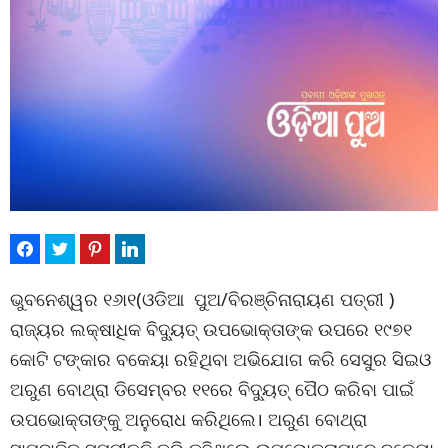
ଭୁବନେଶ୍ୱର ୧୬ା୧(ଓଡିଆ ପୁଅ/ବିରଞ୍ଚିନାରାୟଣ ପତ୍ରୀ )
ରାଜ୍ୟର ଲକ୍ଷାଧିକ ବିଦ୍ୟୁତ୍ ଉପଭୋକ୍ତାଙ୍କ ଉପରେ ୧୯୭୧
କୋଟି ଟଙ୍କାର ବକେୟା ରହିଥିବା ଅଭିଯୋଗ କରି ସେସୁର ସିଇଓ
ଅରୁଣ ବୋଥ୍ରା ଡିସେମ୍ବର ୧୧ରେ ବିଦ୍ୟୁତ୍ ପୈଠ କରିବା ପାଇଁ
ଉପଭୋକ୍ତାଙ୍କୁ ଅନୁରୋଧ କରିଥିଲେ। ଅରୁଣ ବୋଥ୍ରା