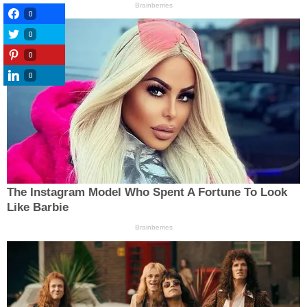
0
0
0
0