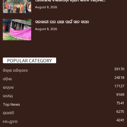
August 8, 2026
ସରକାରୀ ଘର ଯାହା ପାଇଁ ସାତ ସପନ
August 8, 2026
POPULAR CATEGORY
39170
ଜିଲ୍ଲା ପରିକ୍ରମା
24318
ଓଡ଼ିଶା
17127
ଭଦ୍ରକ
9169
ଜାତୀୟ
7541
Top News
6275
ରାଜନୀତି
4241
କେନ୍ଦୁଝର