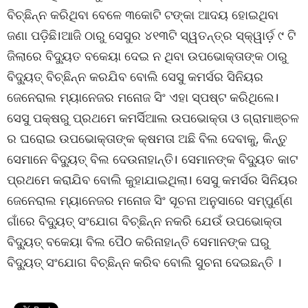
ବିଚ୍ଛିନ୍ନ କରିଥିବା ବେଳେ ୩କୋଟି ଟଙ୍କା ଆଦୟ ହୋଇଥିବା
ଜଣା ପଡ଼ିଛି।ଆଜି ଠାରୁ ସେସୁର ୪୧୩ଟି ସ୍ୱତନ୍ତ୍ର ସ୍କ୍ୱାର୍ଡ଼ ୯ ଟି
ଜିଲାରେ ବିଦ୍ୟୁତ ବକେୟା ଦେଇ ନ ଥିବା ଉପଭୋକ୍ତାଙ୍କ ଠାରୁ
ବିଦ୍ୟୁତ୍ ବିଚ୍ଛିନ୍ନ କରଯିବ ବୋଲି ସେସୁ କମର୍ସର ସିନିୟର
ଜେନେରାଲ ମ୍ୟାନେଜର ମନୋଜ ସିଂ ଏହା ସ୍ପଷ୍ଟ କରିଥିଲେ।
ସେସୁ ପକ୍ଷରୁ ପ୍ରଥମେ କମର୍ସିଆଲ ଉପଭୋକ୍ତା ଓ ଗ୍ରାମାଞ୍ଚଳ
ର ଘରୋଇ ଉପଭୋକ୍ତାଙ୍କ କ୍ଷମତା ଅଛି ବିଲ ଦେବାକୁ, କିନ୍ତୁ
ସେମାନେ ବିଦ୍ୟୁତ୍ ବିଲ ଦେଉନାହାନ୍ତି। ସେମାନଙ୍କ ବିଦ୍ୟୁତ କାଟ
ପ୍ରଥମେ କରାଯିବ ବୋଲି କୁହାଯାଇଥିଲା। ସେସୁ କମର୍ସର ସିନିୟର
ଜେନେରାଲ ମ୍ୟାନେଜର ମନୋଜ ସିଂ ସୂଚନା ଅନୁସାରେ ସମ୍ପୁର୍ଣ୍ଣ
ଗାଁରେ ବିଦ୍ୟୁତ୍ ସଂଯୋଗ ବିଚ୍ଛିନ୍ନ ନକରି ଯେଉଁ ଉପଭୋକ୍ତା
ବିଦ୍ୟୁତ୍ ବକେୟା ବିଲ ପୈଠ କରିନାହାନ୍ତି ସେମାନଙ୍କ ଘରୁ
ବିଦ୍ୟୁତ୍ ସଂଯୋଗ ବିଚ୍ଛିନ୍ନ କରିବ ବୋଲି ସୁଚନା ଦେଇଛନ୍ତି ।