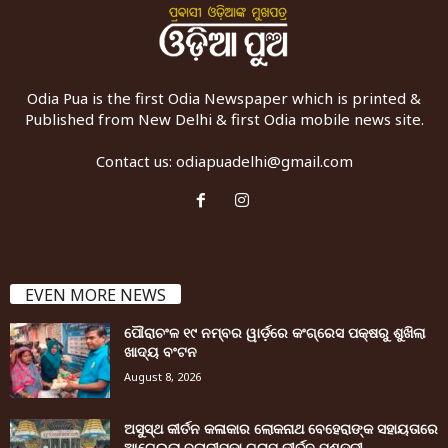
Odia Pua is the first Odia Newspaper which is printed &
Published from New Delhi & first Odia mobile news site.
Contact us:
odiapuadelhi@gmail.com
EVEN MORE NEWS
ପୌରାଚଂଳ ୧୯ ନମ୍ବର ୱାର୍ଡ଼ରେ କଂଗ୍ରେସ ପକ୍ଷରୁ ଶୁଖିଲା
ଖାଦ୍ୟ ବଂଟନ
August 8, 2026
ଅସୁସ୍ଥ କୀର୍ତନ କଳାକାର ଲୋକନାଥ ବେହେରାଙ୍କ ସହାୟତାରେ
ଆଗେଇଲା ବଳାଜୀପଡ଼ା ଗ୍ରାମ କୀର୍ତନ ମଣ୍ଡଳୀ...