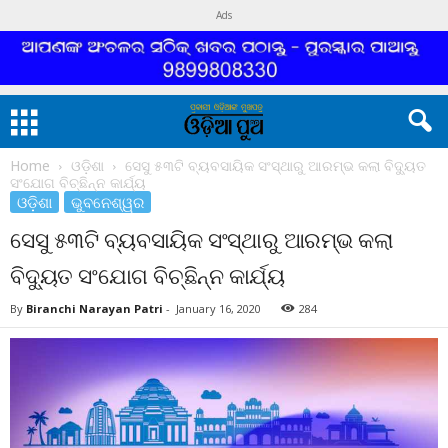
Ads
Home
ଓଡ଼ିଶା
ସେସୁ ୫୩ଟି ବ୍ୟବସାୟିକ ସଂସ୍ଥାରୁ ଆରମ୍ଭ କଲା ବିଦ୍ୟୁତ
ସଂଯୋଗ ବିଚ୍ଛିନ୍ନ କାର୍ଯ୍ୟ
ଓଡ଼ିଶା
ଭୁବନେଶ୍ୱର
ସେସୁ ୫୩ଟି ବ୍ୟବସାୟିକ ସଂସ୍ଥାରୁ ଆରମ୍ଭ କଲା
ବିଦ୍ୟୁତ ସଂଯୋଗ ବିଚ୍ଛିନ୍ନ କାର୍ଯ୍ୟ
By
Biranchi Narayan Patri
-
January 16, 2020
284