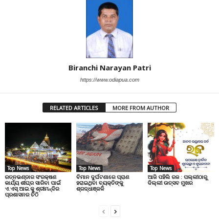
Biranchi Narayan Patri
https://www.odiapua.com
RELATED ARTICLES
MORE FROM AUTHOR
Top News
Top News
Top News
ରତ୍ନଭଣ୍ଡାର ସଂରକ୍ଷଣ
ବିମାନ ଦୁର୍ଘଟଣାରେ ପ୍ରାଣ
ଆଜି ପହିଲି ରଜ : ପଲ୍ଲୀଠାରୁ
କାର୍ଯ୍ୟ ଶୀଘ୍ର ସାରିବା ପାଇଁ
ହରାଇଥିବା ବ୍ୟକ୍ତିଙ୍କୁ
ଦିଲ୍ଲୀ ଉତ୍ସବ ମୁଖର
ଏ.ଏସ୍.ଆଇ.କୁ ଶ୍ରୀମନ୍ଦିର
ଶ୍ରଦ୍ଧାଞ୍ଜଳି
ପ୍ରଶାସନର ଚିଠି