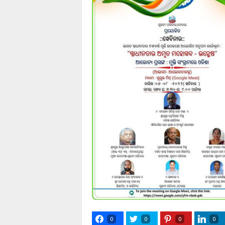
0
0
0
0