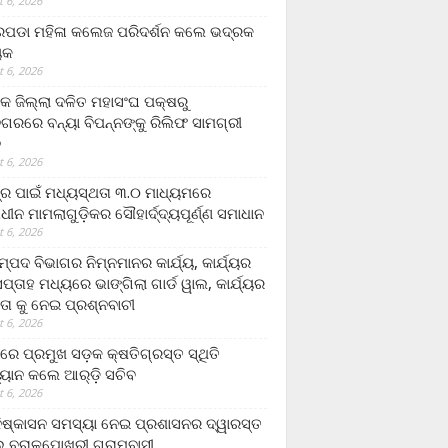
 6, 2026
ଡା ମହିଳା କଲେଜ ପରିଦର୍ଶନ କଲେ ଭଦ୍ରକ
ୟକ
 6, 2026
କ ଜିଲ୍ଲା ଦଳିତ ମହାସଂଘ ପକ୍ଷରୁ
ଗରରେ ବନ୍ୟା ବିପନ୍ନଙ୍କୁ ରିଲିଫ ସାମଗ୍ରୀ
ନ
 6, 2026
ଟ୍ର ପାଇଁ ମଧ୍ୟସ୍ଥତା ୩.୦ ମାଧ୍ୟମରେ
ାଧୀନ ମାମଲାଗୁଡ଼ିକର ସୌହାର୍ଦ୍ଦ୍ୟପୂର୍ଣ୍ଣ ସମାଧାନ
 6, 2026
୍ପଦ ବିଭାଗର ନିମ୍ନମାନର କାର୍ଯ୍ୟ, କାର୍ଯ୍ୟର
୍ତାହ ମଧ୍ୟରେ ଭାଙ୍ଗିଲା ଗାର୍ଡ ୱାଲ, କାର୍ଯ୍ୟର
ତା କୁ ନେଇ ପ୍ରଶ୍ନବାଚୀ
 6, 2026
ାରେ ପ୍ରମୁଖ ସଡ଼କ କ୍ଷତିଗ୍ରସ୍ତ ସ୍ଥିତି
୍ୟାନ କଲେ ଆର୍‌ଡ଼ି ସଚିବ
 6, 2026
ିଷ୍କାସନ ସମସ୍ୟା ନେଇ ପ୍ରଶାସନର ଦ୍ୱାରସ୍ତ
 ବରାଳପୋଖରୀ ଗ୍ରାମବାସୀ