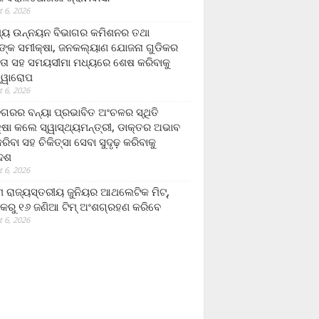
 6, 2026
ମ୍ୟ ଉନ୍ନୟନ ବିଭାଗର କମିଶନର ତଥା
ଙ୍କ ସମୀକ୍ଷା, ଜନକଲ୍ୟାଣ ଯୋଜନା ଗୁଡିକର
ତା ସହ ସମୟସୀମା ମଧ୍ୟରେ ଶେଷ କରିବାକୁ
ତ୍ୱାରୋପ
 6, 2026
ଗରର ବନ୍ୟା ପ୍ରଭାବିତ ଅଂଚଳର ସ୍ଥିତି
୍ଷା କଲେ ସ୍ୱାସ୍ଥ୍ୟମନ୍ତ୍ରୀ, ଡାକ୍ତର ଅଭାବ
ରିବା ସହ ଚିକିତ୍ସା ସେବା ସୁଦୃଢ଼ କରିବାକୁ
ଦେଶ
 6, 2026
 ରାଜ୍ୟସ୍ତରୀୟ ଜୁନିୟର ଆଥଲେଟିକ ମିଟ୍‌,
କରୁ ୧୬ ଜଣିଆ ଟିମ୍ ଅଂଶଗ୍ରହଣ କରିବେ
 6, 2026