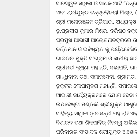
ସାରସ୍ୱତ ସାଧିକା ଓ ସାଧକ ଆଦି “ଉ
ଏବଂ ଶ୍ରୀଯୁକ୍ତ ଚନ୍ଦ୍ରବିଜୟୀ ମିଶ୍ର, 
ଶ୍ରୀ ମନୋରଞ୍ଜନ ତ୍ରିପାଠୀ, ଅଧ୍ୟକ୍ଷ, ର
ଡ଼.ପ୍ରଦୀପ କୁମାର ମିଶ୍ର, ବରିଷ୍ଠ ବକ୍
ପ୍ରମୁଖ ଆଭାସୀ ଆଲୋଚନାଚକ୍ରରେ ଉପସ
ବର୍ତ୍ତମାନ ଓ ଭବିଷ୍ୟତ କୁ ପର୍ଯ୍ୟବେ
ଭାରତର ମୁକ୍ତି ସଂଗ୍ରାମ ଓ ଜାତୀୟ 
ଶ୍ରୀମତୀ କୃଷ୍ଣା ମହାନ୍ତି, ସଭାପତି, ଗା
ଗାନ୍ଧିବାଦୀ ତଥା ସମାଜସେଵୀ, ଶ୍ରୀମତୀ
ଡ଼କ୍ଟର ଲୋପାମୁଦ୍ରା ମହାନ୍ତି, ସମାଜସ
ଆଭାସୀ କାର୍ଯ୍ୟକ୍ରମରେ ଯୋଗ ଦେବା ସ
ଉପଦେଷ୍ଟା ମଣ୍ଡଳୀ ଶ୍ରୀଯୁକ୍ତ ଆଶୁତ
ସାହିତ୍ୟ ସାଧିକା ଡ଼.ବାସନ୍ତୀ ମହାନ୍ତି
ବିଶାରଦ ତଥା ଶିକ୍ଷାବିତ୍ ନିଜସ୍ୱ ଅଭ
ପରିବାରର ସଂପାଦକ ଶ୍ରୀଯୁକ୍ତ ଅଶୋକ