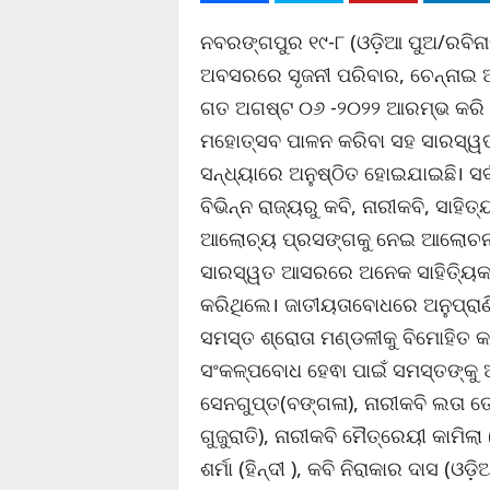
ନବରଙ୍ଗପୁର ୧୯-୮ (ଓଡ଼ିଆ ପୁଅ/ରବିନାର
ଅବସରରେ ସୃଜନୀ ପରିବାର, ଚେନ୍ନାଇ
ଗତ ଅଗଷ୍ଟ ୦୬ -୨୦୨୨ ଆରମ୍ଭ କରି ଅ
ମହୋତ୍ସବ ପାଳନ କରିବା ସହ ସାରସ୍ୱ
ସନ୍ଧ୍ୟାରେ ଅନୁଷ୍ଠିତ ହୋଇଯାଇଛି।
ବିଭିନ୍ନ ରାଜ୍ୟରୁ କବି, ନାରୀକବି, ସା
ଆଲୋଚ୍ୟ ପ୍ରସଙ୍ଗକୁ ନେଇ ଆଲୋଚନା 
ସାରସ୍ୱତ ଆସରରେ ଅନେକ ସାହିତ୍ୟିକ 
କରିଥିଲେ। ଜାତୀୟତାବୋଧରେ ଅନୁପ୍ରାଣି
ସମସ୍ତ ଶ୍ରୋତା ମଣ୍ଡଳୀକୁ ବିମୋହିତ କ
ସଂକଳ୍ପବୋଧ ହେଵା ପାଇଁ ସମସ୍ତଙ୍କୁ ଅ
ସେନଗୁପ୍ତ(ବଙ୍ଗଳା), ନାରୀକବି ଲତା ତେ
ଗୁଜୁରାତି), ନାରୀକବି ମୈତ୍ରେୟୀ କାମିଲା (
ଶର୍ମା (ହିନ୍ଦୀ ), କବି ନିରାକାର ଦାସ (ଓ