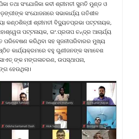
ିକା ତଥା ସଂଯୋଜିକା କବୀ ଶ୍ରୀମତୀ ସୁମତି ମୁଣ୍ଡ ଓ
ଷଡ଼ଙ୍ଗୀଙ୍କ ସଂଯୋଜନାରେ ସଭାକାର୍ଯ୍ୟ ଗତିଶୀଳ
 କଣ୍ଠଶିଳ୍ପୀ ଶ୍ରୀମତୀ ବିଦ୍ୟୁତପ୍ରଭା ପଟ୍ଟନାୟକ,
ମହାଶ୍ୱେତା ପଟ୍ଟନାୟକ, ଇଂ.ପ୍ରତାପ ଚନ୍ଦ୍ର ଆଚାର୍ଯ୍ୟ
ତ ପରିବେଷଣ କରିଥିବା ସହ ସୃଜନୀପରିବାରର ମୁଖ୍ୟ
୍ଠିତ କାର୍ଯ୍ୟକ୍ରମରେ ବହୁ ଗୁଣୀଜନଙ୍କ ସମାବେଶ
ସାଏତ୍ ଙ୍କ ମଙ୍ଗଳାଚରଣ, ଉପସ୍ଥାପନା,
ାଙ୍ଗ ହେଉଥିଲା।