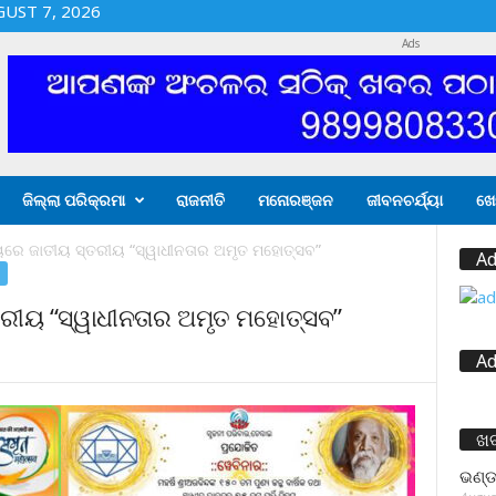
GUST 7, 2026
Ads
ଜିଲ୍ଲା ପରିକ୍ରମା
ରାଜନୀତି
ମନୋରଞ୍ଜନ
ଜୀବନଚର୍ଯ୍ୟା
ଖେ
ୟରେ ଜାତୀୟ ସ୍ତରୀୟ “ସ୍ୱାଧୀନତାର ଅମୃତ ମହୋତ୍ସବ”
Ad
ତରୀୟ “ସ୍ୱାଧୀନତାର ଅମୃତ ମହୋତ୍ସବ”
Ad
ଖ
ଭଣ୍ଡ