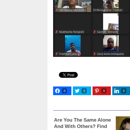
0
0
0
0