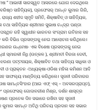
ନ୍ମେଷ ” ଆଭାସୀ ସାରସ୍ୱତ ଆସରରେ ଯୋଗ ଦେଇଥିଲେ
(ବରିଷ୍ଠ ସାହିତ୍ୟିକ), ପ୍ରଫେସର୍ ଅନନ୍ତ କୁମାର ଗିରି,
ାଜ୍ୟ ଶହୀଦ ସ୍ମୃତି ସମିତି, ଶିକ୍ଷାବିତ୍ ଓ ସାହିତ୍ୟିକ,
ତା ତଥା ସାହିତ୍ୟିକ ଶ୍ରୀମାନ ସୁଭାଷ ଚନ୍ଦ୍ର ପଣ୍ଡା
୍ଥିତ ରହି ସ୍ୱାଧୀନ ଭାରତର ସଂଗ୍ରାମ ଇତିହାସ ସହ
ସିତ କରି ବିଭିଧ ପ୍ରସଙ୍ଗକୁ ନେଇ ଆଲୋଚନା କରିଥିଲେ।
ଜାଗରଣର ଉନ୍ମେଷ- ଏକ ବିଶେଷ ପ୍ରସଙ୍ଗକୁ ନେଇ
ନ୍ଧୀ ସ୍ମାରକୀ ନିଧି (ଉତ୍କଳ ), ଶ୍ରୀମତୀ ବିରଜା ଦେବୀ,
 ଝରଣା ପଟ୍ଟନାୟକ, ଶିକ୍ଷାବିତ ତଥା ସାହିତ୍ୟ ସାଧିକା ଓ
େବୀ ଓ ପ୍ରାକ୍ତନ -ଅଧ୍ୟକ୍ଷା-ଓଡିଶା ମହିଳା କମିଶନ ଆଦି
ହ ସାଫଲ୍ୟ ମାଣ୍ଡିତ୍ୟ କରିଥିଲେ। ସୃଜନୀ ପରିବାରର
ୋଷ ସାମନ୍ତସିଂହାର (ଆଇ ଏଫ୍ ଏସ୍ – ଅବସରପ୍ରାପ୍ତ),
 ଏବଂ ପ୍ରଫେସର୍ ଗୋଦାବରୀଶ ମିଶ୍ର, ଦର୍ଶନ ଶାସ୍ତ୍ର
ିଭାଷଣ ପ୍ରତେକ ଦିନ ସଭାରେ ରଖିବା ସହ ସୃଜନୀ
 କୁମାର ସାମନ୍ତ ଅତିଥି ପରିଚୟ ପ୍ରଦାନ ସହ ସଭାର