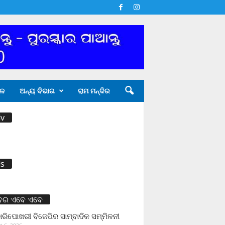
ଳ
ଅନ୍ୟ ବିଭାଗ
ରାମ ମନ୍ଦିର
v
s
ବର ଏବେ ଏବେ
ାରିପୋଖରୀ ବିଜେପିର ସାମ୍ବାଦିକ ସମ୍ମିଳନୀ