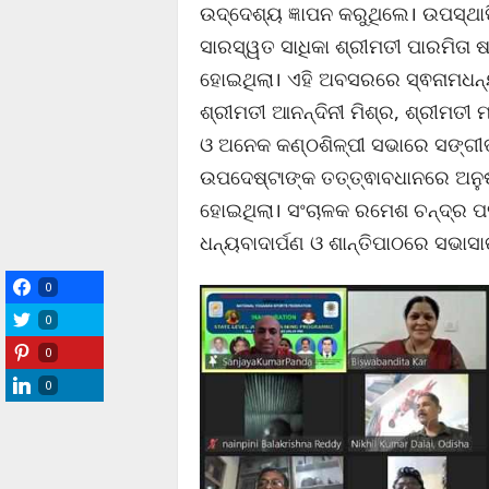
ଉଦ୍ଦେଶ୍ୟ ଜ୍ଞାପନ କରୁଥିଲେ। ଉପସ୍ଥାପ
ସାରସ୍ୱତ ସାଧିକା ଶ୍ରୀମତୀ ପାରମିତା 
ହୋଇଥିଲା। ଏହି ଅବସରରେ ସ୍ଵନାମଧନ୍ୟା
ଶ୍ରୀମତୀ ଆନନ୍ଦିନୀ ମିଶ୍ର, ଶ୍ରୀମତୀ 
ଓ ଅନେକ କଣ୍ଠଶିଳ୍ପୀ ସଭାରେ ସଙ୍ଗୀ
ଉପଦେଷ୍ଟାଙ୍କ ତତ୍ତ୍ଵାବଧାନରେ ଅନୁଷ
ହୋଇଥିଲା। ସଂଚାଳକ ରମେଶ ଚନ୍ଦ୍ର ପ
ଧନ୍ୟବାଦାର୍ପଣ ଓ ଶାନ୍ତିପାଠରେ ସଭାସ
0
0
0
0