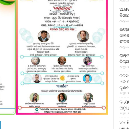
August
ଆଗରପ
ବିଧା
August
ଭଦ୍ର
ଧାମନ
ବଂଟ
August
ରାଷ୍
ବିଚାର
August
ଜଳସମ
ଏକ ସପ
ଗୁଣବ
August
ବନ୍ୟ
ଅନୁଧ
August
ଜଳ ନ
ହେଲେ