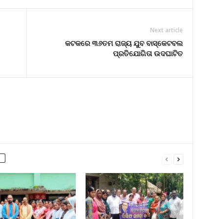
Next article
କଟକରେ ୩୬ତମ ରାଜ୍ୟ ଯୁବ ବାସ୍କେଟବଲ
ପ୍ରତିଯୋଗିତା ଉଦଘାଟିତ