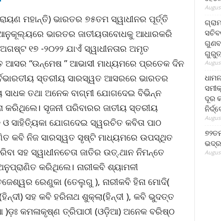
August
ାୟଣ ମହାନ୍ତି) ଭାରତର ୭୫ତମ ସ୍ୱାଧୀନର ପୂର୍ତ୍ତି
ଗ୍ରା
ସଚିବ
 ଆନୁକୂଲ୍ୟରେ ଭାରତର ଜାତୀୟତାବୋଧକୁ ଆଧାରକରି
ଗୁଣବ
ଗଷ୍ଟ ୧୭ -୨୦୨୨ ଯାଏଁ ସ୍ୱାଧୀନତାର ଅମୃତ
ଗୁରୁ
ତ ଆସର “ଉନ୍ମେଷ ” ଆଭାସୀ ମାଧ୍ୟମରେ ପ୍ରତେକ ଦିନ
August
 ସର୍ବଭାରତୀୟ ସ୍ତରୀୟ ସାରସ୍ୱତ ଆସରରେ ଭାରତର
ଧାମନ
ସମୀକ
ହିତ୍ୟ ସାଧକ ତଥା ଅନେକ ବାଗ୍ମୀ ଯୋଗଦେଇ ବିଭିନ୍ନ
ଦୂର କ
କରିଥିଲେ। ସୃଜନୀ ପରିବାରର ଜାତୀୟ ସ୍ତରୀୟ
ନିର୍ଦ୍
August
ଓ ସାହିତ୍ୟିକା ଯୋଗଦେଇ ସ୍ୱରଚିତ କବିତା ପାଠ
୭୨ତମ
ତ କବି ନିଜ ସାରସ୍ୱତ ସୃଷ୍ଟି ମାଧ୍ୟମରେ ଉପସ୍ଥିତ
ଭଦ୍ର
ରିବା ସହ ସ୍ୱାଧୀନଚେତା ଜାତିର ଉତ୍.ଥାନ ନିମନ୍ତେ
August
ନୁପ୍ରାଣିତ କରିଥିଲେ। ନାରୀକବି ଶ୍ୟାମଳୀ
ଜେଶ୍ୱର ରେଣୁକା (ତେଲୁଗୁ ), ନାରୀକବି ହିନା ମୋଦି(
ହିନ୍ଦୀ) ସହ କବି ହରିନାଥ ଶୁକ୍ଲା(ହିନ୍ଦୀ ), କବି ଭୁଦତ୍ତ
ଡ଼ିଆ )ଡ଼ଃ କମଳାକୃଷ୍ଣ ତ୍ରିପାଠୀ (ଓଡ଼ିଆ) ଅନେକ ବରିଷ୍ଠ