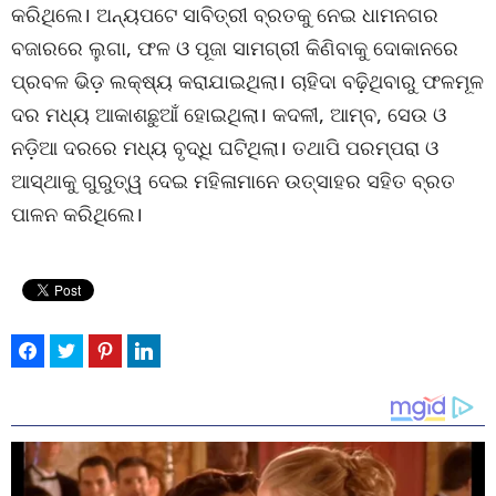
କରିଥିଲେ। ଅନ୍ୟପଟେ ସାବିତ୍ରୀ ବ୍ରତକୁ ନେଇ ଧାମନଗର
ବଜାରରେ ଲୁଗା, ଫଳ ଓ ପୂଜା ସାମଗ୍ରୀ କିଣିବାକୁ ଦୋକାନରେ
ପ୍ରବଳ ଭିଡ଼ ଲକ୍ଷ୍ୟ କରାଯାଇଥିଲା। ଚାହିଦା ବଢ଼ିଥିବାରୁ ଫଳମୂଳ
ଦର ମଧ୍ୟ ଆକାଶଛୁଆଁ ହୋଇଥିଲା। କଦଳୀ, ଆମ୍ବ, ସେଉ ଓ
ନଡ଼ିଆ ଦରରେ ମଧ୍ୟ ବୃଦ୍ଧି ଘଟିଥିଲା। ତଥାପି ପରମ୍ପରା ଓ
ଆସ୍ଥାକୁ ଗୁରୁତ୍ୱ ଦେଇ ମହିଳାମାନେ ଉତ୍ସାହର ସହିତ ବ୍ରତ
ପାଳନ କରିଥିଲେ।