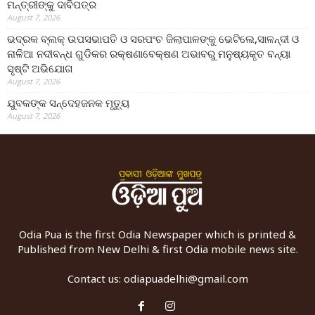
ମନ୍ତ୍ରୀଙ୍କୁ ଦାବିପତ୍ର
August 7, 2026
ଭଦ୍ରକ ବ୍ଲକ୍ ଉପସଭାପତି ଓ ସରପଂଚ ଜିଲାପାଳଙ୍କୁ ଭେଟିଲେ,ସାଳନ୍ଦୀ ଓ
ନାଳିଆ ନଦୀବନ୍ଧ ଗୁଡିକର ରକ୍ଷଣାବେକ୍ଷଣ ଅଭାବରୁ ମନୁଷ୍ୟକୃତ ବନ୍ୟା
ସୃଷ୍ଟି ଅଭିଯୋଗ
August 7, 2026
ଯୁବକଙ୍କ ସନ୍ଦେହଜନକ ମୃତ୍ୟୁ
August 7, 2026
Odia Pua is the first Odia Newspaper which is printed &
Published from New Delhi & first Odia mobile news site.
Contact us:
odiapuadelhi@gmail.com