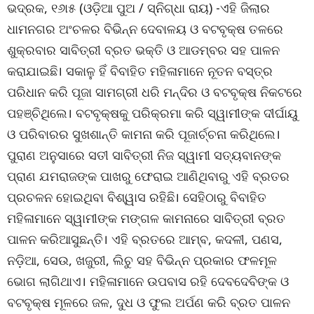
ଭଦ୍ରକ, ୧୬ା୫ (ଓଡ଼ିଆ ପୁଅ / ସ୍ନିଗ୍ଧା ରାୟ) -ଏହି ଜିଲାର
ଧାମନଗର ଅଂଚଳର ବିଭିନ୍ନ ଦେବାଳୟ ଓ ବଟବୃକ୍ଷ ତଳରେ
ଶୁକ୍ରବାର ସାବିତ୍ରୀ ବ୍ରତ ଭକ୍ତି ଓ ଆଡମ୍ବର ସହ ପାଳନ
କରାଯାଇଛି। ସକାଳୁ ହିଁ ବିବାହିତ ମହିଳାମାନେ ନୂତନ ବସ୍ତ୍ର
ପରିଧାନ କରି ପୂଜା ସାମଗ୍ରୀ ଧରି ମନ୍ଦିର ଓ ବଟବୃକ୍ଷ ନିକଟରେ
ପହଞ୍ଚିଥିଲେ। ବଟବୃକ୍ଷକୁ ପରିକ୍ରମା କରି ସ୍ୱାମୀଙ୍କ ଦୀର୍ଘାୟୁ
ଓ ପରିବାରର ସୁଖଶାନ୍ତି କାମନା କରି ପୂଜାର୍ଚ୍ଚନା କରିଥିଲେ।
ପୁରାଣ ଅନୁସାରେ ସତୀ ସାବିତ୍ରୀ ନିଜ ସ୍ୱାମୀ ସତ୍ୟବାନଙ୍କ
ପ୍ରାଣ ଯମରାଜଙ୍କ ପାଖରୁ ଫେରାଇ ଆଣିଥିବାରୁ ଏହି ବ୍ରତର
ପ୍ରଚଳନ ହୋଇଥିବା ବିଶ୍ୱାସ ରହିଛି। ସେହିଠାରୁ ବିବାହିତ
ମହିଳାମାନେ ସ୍ୱାମୀଙ୍କ ମଙ୍ଗଳ କାମନାରେ ସାବିତ୍ରୀ ବ୍ରତ
ପାଳନ କରିଆସୁଛନ୍ତି। ଏହି ବ୍ରତରେ ଆମ୍ବ, କଦଳୀ, ପଣସ,
ନଡ଼ିଆ, ସେଉ, ଖଜୁରୀ, ଲିଚୁ ସହ ବିଭିନ୍ନ ପ୍ରକାର ଫଳମୂଳ
ଭୋଗ ଲାଗିଥାଏ। ମହିଳାମାନେ ଉପବାସ ରହି ଦେବଦେବିଙ୍କ ଓ
ବଟବୃକ୍ଷ ମୂଳରେ ଜଳ, ଦୁଧ ଓ ଫୁଲ ଅର୍ପଣ କରି ବ୍ରତ ପାଳନ