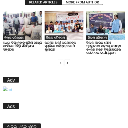
RELATED ARTICLES
MORE FROM AUTHOR
ଜିଲ୍ଲା ପରିକ୍ରମା
ଜିଲ୍ଲା ପରିକ୍ରମା
ଜିଲ୍ଲା ପରିକ୍ରମା
ବନ୍ୟା ବିପନ୍ନଙ୍କୁ ଶୁଖିଲା ଖାଦ୍ୟ
କରାମତ ଅଲୀ କରାମତଙ୍କ
ଜିଲ୍ଲା ଆଇନ ସେବା
ବାଂଟିଲେ ତିହିଡି଼ ସତ୍ୟସାଇ
ସ୍ମୃତିରେ ସାହିତ୍ୟ ସଭା ଓ
ପ୍ରାଧିକରଣ ପକ୍ଷରୁ ନାରାୟଣ
ସଙ୍ଗଠନ
ମୁଶାୟରା
ଚନ୍ଦ୍ର ଉଚ୍ଚ ବିଦ୍ୟାଳୟରେ
ସଚେତନତା କାର୍ଯ୍ୟକ୍ରମ
Adv
Ads
ଖବର ଏବେ ଏବେ