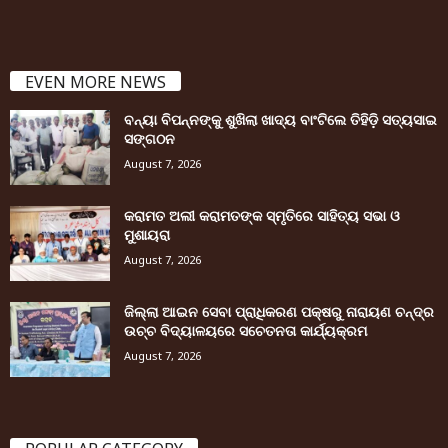
EVEN MORE NEWS
ବନ୍ୟା ବିପନ୍ନଙ୍କୁ ଶୁଖିଲା ଖାଦ୍ୟ ବାଂଟିଲେ ତିହିଡି଼ ସତ୍ୟସାଇ
ସଙ୍ଗଠନ
August 7, 2026
କରାମତ ଅଲୀ କରାମତଙ୍କ ସ୍ମୃତିରେ ସାହିତ୍ୟ ସଭା ଓ
ମୁଶାୟରା
August 7, 2026
ଜିଲ୍ଲା ଆଇନ ସେବା ପ୍ରାଧିକରଣ ପକ୍ଷରୁ ନାରାୟଣ ଚନ୍ଦ୍ର
ଉଚ୍ଚ ବିଦ୍ୟାଳୟରେ ସଚେତନତା କାର୍ଯ୍ୟକ୍ରମ
August 7, 2026