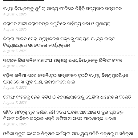
ବନ୍ୟା ବିପନ୍ନଙ୍କୁ ଶୁଖିଲା ଖାଦ୍ୟ ବାଂଟିଲେ ତିହିଡି଼ ସତ୍ୟସାଇ ସଙ୍ଗଠନ
August 7, 2026
କରାମତ ଅଲୀ କରାମତଙ୍କ ସ୍ମୃତିରେ ସାହିତ୍ୟ ସଭା ଓ ମୁଶାୟରା
August 7, 2026
ଜିଲ୍ଲା ଆଇନ ସେବା ପ୍ରାଧିକରଣ ପକ୍ଷରୁ ନାରାୟଣ ଚନ୍ଦ୍ର ଉଚ୍ଚ
ବିଦ୍ୟାଳୟରେ ସଚେତନତା କାର୍ଯ୍ୟକ୍ରମ
August 7, 2026
ଭଦ୍ରକ ଜିଲା ଦଳିତ ମହାସଂଘ ପକ୍ଷରୁ ବନ୍ୟାବିପନ୍ନଙ୍କୁ ରିଲିଫ ବଂଟନ
August 7, 2026
ବଢ଼ିଲା ନାଳିଆ ରେବ କପାଳି,ଦୁଇ ସପ୍ତାହରେ ଦୁଇଟି ବନ୍ୟା, ବିଷ୍ଣୁପୁରବିନ୍ଧା
ରାସ୍ତାରେ ୩ ଫୁଟ ପାଣି, ଇଟାପାଳରେ ଘାଇ
August 7, 2026
ରିଲିଫ ବଂଟନକୁ ନେଇ ବିଡିଓ ଓ ତହସିଲଦାରଙ୍କୁ ଘେରିଲା ଧାମନଗର ବିଜେଡି
August 7, 2026
ଜୀବିତ ମା’ଙ୍କୁ ମୃତ ଦର୍ଶାଇ ଜମି ହଡ଼ପ ଘଟଣା,ଆରଆଇ ଓ ଦୁଇ ପୁଅଙ୍କ
ଗିରଫ ଦାବିରେ ଭଦ୍ରକ ଏସ୍‌ପି ଅଫିସ ଆଗରେ ଆଇଶାଙ୍କ ଧାରଣା
August 7, 2026
ଓଡ଼ିଶା ସ୍କୁଲ କଲେଜ ଶିକ୍ଷକ କର୍ମଚାରୀ ସମନ୍ୱୟ ସମିତି ପକ୍ଷରୁ ଗଣଶିକ୍ଷା