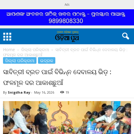
Ads
Home
ଜିଲ୍ଲା ପରିକ୍ରମା
ସାବିତ୍ରୀ ବ୍ରତ ପାଇଁ ବିଭିନ୍ନ ଦେବାଳୟ ଭିଡ଼ :
ଫଳମୂଳ ଦର ଆକାଶଛୁଆଁ
ଜିଲ୍ଲା ପରିକ୍ରମା
ଭଦ୍ରକ
ସାବିତ୍ରୀ ବ୍ରତ ପାଇଁ ବିଭିନ୍ନ ଦେବାଳୟ ଭିଡ଼ :
ଫଳମୂଳ ଦର ଆକାଶଛୁଆଁ
By
Snigdha Ray
-
May 16, 2026
19