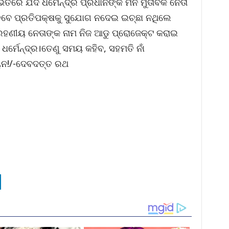
ଭିତରେ ଯଦି ଧର୍ମେନ୍ଦ୍ର ପ୍ରଧାନଙ୍କ ମନ ମୁତାବକ ନେତା
େବେ ପ୍ରତିପକ୍ଷକୁ ସୁଯୋଗ ନଦେଇ ଇଚ୍ଛା ନଥିଲେ
ରହଣୀୟ ନେତାଙ୍କ ନାମ ନିଜ ଆଡୁ ପ୍ରୋଜେକ୍ଟ କରାଇ
 ଧର୍ମେନ୍ଦ୍ର।ତେଣୁ ସମୟ କହିବ, ସହମତି ନାଁ
ୟନ!/-ଦେବଦତ୍ତ ରଥ