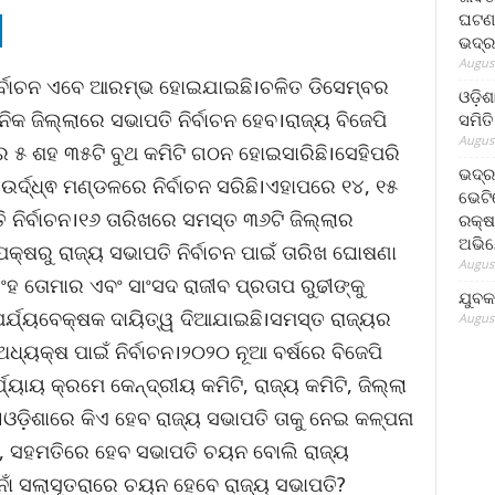
ଘଟଣା
ଭଦ୍ର
August
ିର୍ବାଚନ ଏବେ ଆରମ୍ଭ ହୋଇଯାଇଛି।ଚଳିତ ଡିସେମ୍ବର
ଓଡ଼ିଶ
କ ଜିଲ୍ଲାରେ ସଭାପତି ନିର୍ବାଚନ ହେବ।ରାଜ୍ୟ ବିଜେପି
ସମିତି
August
ାର ୫ ଶହ ୩୫ଟି ବୁଥ କମିଟି ଗଠନ ହୋଇସାରିଛି।ସେହିପରି
ଭଦ୍ର
ଦ୍ଧ୍ଵ ମଣ୍ଡଳରେ ନିର୍ବାଚନ ସରିଛି।ଏହାପରେ ୧୪, ୧୫
ଭେଟି
 ନିର୍ବାଚନ।୧୬ ତାରିଖରେ ସମସ୍ତ ୩୬ଟି ଜିଲ୍ଲାର
ରକ୍ଷ
ଅଭି
 ପକ୍ଷରୁ ରାଜ୍ୟ ସଭାପତି ନିର୍ବାଚନ ପାଇଁ ତାରିଖ ଘୋଷଣା
August
ିଂହ ତୋମାର ଏବଂ ସାଂସଦ ରାଜୀବ ପ୍ରତାପ ରୁଢୀଙ୍କୁ
ଯୁବକ
ନ ପର୍ଯ୍ୟବେକ୍ଷକ ଦାୟିତ୍ୱ ଦିଆଯାଇଛି।ସମସ୍ତ ରାଜ୍ୟର
August
ଅଧ୍ୟକ୍ଷ ପାଇଁ ନିର୍ବାଚନ।୨୦୨୦ ନୂଆ ବର୍ଷରେ ବିଜେପି
ାୟ କ୍ରମେ କେନ୍ଦ୍ରୀୟ କମିଟି, ରାଜ୍ୟ କମିଟି, ଜିଲ୍ଲା
୍ୱ।ଓଡ଼ିଶାରେ କିଏ ହେବ ରାଜ୍ୟ ସଭାପତି ତାକୁ ନେଇ କଳ୍ପନା
ହେଁ, ସହମତିରେ ହେବ ସଭାପତି ଚୟନ ବୋଲି ରାଜ୍ୟ
ନାଁ ସଲାସୂତରାରେ ଚୟନ ହେବେ ରାଜ୍ୟ ସଭାପତି?