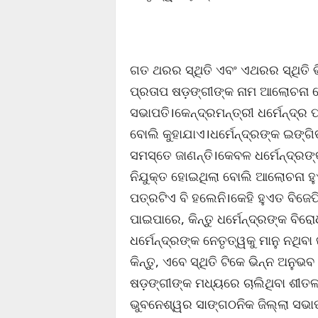
ଗତ ଥରର ସ୍ଥିତି ଏବଂ ଏଥରର ସ୍ଥିତି 
ପ୍ରତାପ ଷଡ଼ଙ୍ଗୀଙ୍କ ନାମ ଆଲୋଚନା 
ସଭାପତି।କେନ୍ଦ୍ରମନ୍ତ୍ରୀ ଧର୍ମେନ୍ଦ୍
ବୋଲି କୁହାଯାଏ।ଧର୍ମେନ୍ଦ୍ରଙ୍କ ଇଙ୍ଗିତର
ସମସ୍ତେ ଜାଣନ୍ତି।କେବଳ ଧର୍ମେନ୍ଦ୍ରଙ
ନିଯୁକ୍ତ ହୋଇଥିଲା ବୋଲି ଆଲୋଚନା ହୁଏ।
ପତ୍ରଟିଏ ବି ହଲେନି।କେହି ହୁଏତ ବିଜେପ
ପାଇପାରେ, କିନ୍ତୁ ଧର୍ମେନ୍ଦ୍ରଙ୍କ ବିରୋ
ଧର୍ମେନ୍ଦ୍ରଙ୍କ ନେତୃତ୍ୱକୁ ମାନୁ ନଥିବ
କିନ୍ତୁ, ଏବେ ସ୍ଥିତି ଟିକେ ଭିନ୍ନ ଅନୁଭ
ଷଡ଼ଙ୍ଗୀଙ୍କ ମଧ୍ୟରେ ଚାଲିଥିବା ଶୀତଳ
ଭୁବନେଶ୍ୱର ସାଙ୍ଗଠନିକ ଜିଲ୍ଲା ସଭାପ