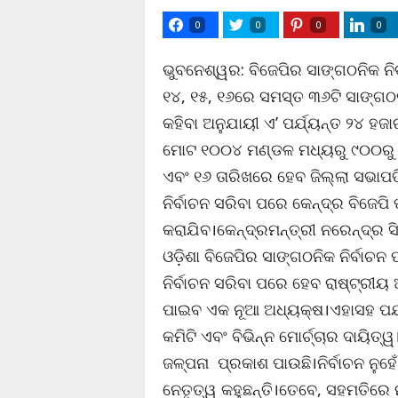
0
0
0
0
ଭୁବନେଶ୍ୱର: ବିଜେପିର ସାଙ୍ଗଠନିକ ନ
୧୪, ୧୫, ୧୬ରେ ସମସ୍ତ ୩୬ଟି ସାଙ୍ଗଠନି
କହିବା ଅନୁଯାୟୀ ଏ’ ପର୍ଯ୍ୟନ୍ତ ୨୪ ହଜ
ମୋଟ ୧୦୦୪ ମଣ୍ଡଳ ମଧ୍ୟରୁ ୯୦୦ରୁ ଉର୍
ଏବଂ ୧୬ ତାରିଖରେ ହେବ ଜିଲ୍ଲା ସଭାପତି
ନିର୍ବାଚନ ସରିବା ପରେ କେନ୍ଦ୍ର ବିଜେପି
କରାଯିବ।କେନ୍ଦ୍ରମନ୍ତ୍ରୀ ନରେନ୍ଦ୍ର ସ
ଓଡ଼ିଶା ବିଜେପିର ସାଙ୍ଗଠନିକ ନିର୍ବାଚ
ନିର୍ବାଚନ ସରିବା ପରେ ହେବ ରାଷ୍ଟ୍ରୀୟ 
ପାଇବ ଏକ ନୂଆ ଅଧ୍ୟକ୍ଷ।ଏହାସହ ପର୍ଯ୍ୟ
କମିଟି ଏବଂ ବିଭିନ୍ନ ମୋର୍ଚ୍ଚାର ଦାୟିତ
ଜଳ୍ପନା ପ୍ରକାଶ ପାଉଛି।ନିର୍ବାଚନ ନୁ
ନେତୃତ୍ୱ କହୁଛନ୍ତି।ତେବେ, ସହମତିରେ 