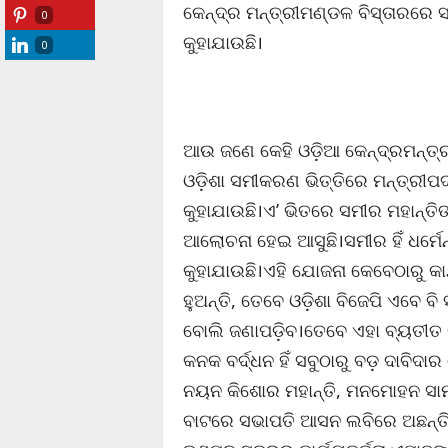
କେନ୍ଦ୍ର ମନ୍ତ୍ରୀମଣ୍ଡଳ ବିସ୍ତାରରେ 
0
କୁହାଯାଉଛି।
0
ଆଉ ଜଣେ କେହି ଓଡ଼ିଆ କେନ୍ଦ୍ରମନ୍ତ୍ର
ଓଡ଼ିଶା ସମୀକରଣ ଭିତ୍ତିରେ ମନ୍ତ୍ରୀପ
କୁହାଯାଉଛି।ଏ’ ଭିତରେ ସମୀର ମହାନ୍ତି
ଆଲୋଚନା ହେଇ ଆସୁଛି।ସମୀର ହିଁ ଧର୍ମେ
କୁହାଯାଉଛି।ଏହି ଯୋଜନା କେବେଠାରୁ କାର
ହୁଅନ୍ତି, ତେବେ ଓଡ଼ିଶା ବିଜେପି ଏବେ ବି
ବୋଲି ଜଣାପଡ଼ିବ।ତେବେ ଏହା ବ୍ୟତୀତ କ
କନକ ବର୍ଦ୍ଧନ ହିଁ ସବୁଠାରୁ ବଡ଼ ଦାବିଦ
ନୟନ କିଶୋର ମହାନ୍ତି, ମନମୋହନ ସାମଲ
ବାଟରେ ସଭାପତି ଆସନ ଲବିରେ ଅଛନ୍ତି।