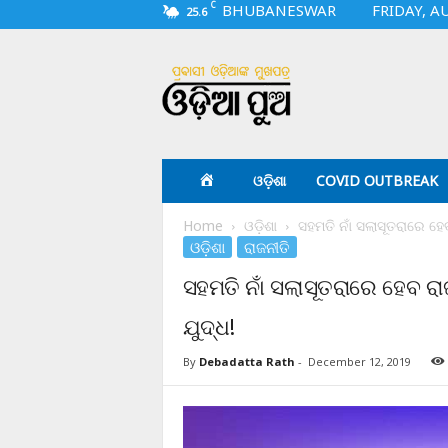
C
BHUBANESWAR
FRIDAY, A
25.6
O
d
i
a
p
u
a
ଓଡ଼ିଶା
COVID OUTBREAK
.
c
Home
ଓଡ଼ିଶା
ସହମତି ନାଁ ସଲାସୂତରାରେ ହ
o
ଓଡ଼ିଶା
ରାଜନୀତି
m
ସହମତି ନାଁ ସଲାସୂତରାରେ ହେବ ର
ଯୁଦ୍ଧ!
By
Debadatta Rath
-
December 12, 2019