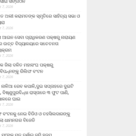
ସାଇ ସଙ୍ଗଠନ
 7, 2026
ତ ଅଲୀ କରାମତଙ୍କ ସ୍ମୃତିରେ ସାହିତ୍ୟ ସଭା ଓ
ୟରା
 7, 2026
ଲା ଆଇନ ସେବା ପ୍ରାଧିକରଣ ପକ୍ଷରୁ ନାରାୟଣ
୍ର ଉଚ୍ଚ ବିଦ୍ୟାଳୟରେ ସଚେତନତା
୍ୟକ୍ରମ
 7, 2026
କ ଜିଲା ଦଳିତ ମହାସଂଘ ପକ୍ଷରୁ
ାବିପନ୍ନଙ୍କୁ ରିଲିଫ ବଂଟନ
 7, 2026
ା ନାଳିଆ ରେବ କପାଳି,ଦୁଇ ସପ୍ତାହରେ ଦୁଇଟି
, ବିଷ୍ଣୁପୁରବିନ୍ଧା ରାସ୍ତାରେ ୩ ଫୁଟ ପାଣି,
ାଳରେ ଘାଇ
 7, 2026
ଫ ବଂଟନକୁ ନେଇ ବିଡିଓ ଓ ତହସିଲଦାରଙ୍କୁ
ଲା ଧାମନଗର ବିଜେଡି
 7, 2026
 ମା’ଙ୍କୁ ମୃତ ଦର୍ଶାଇ ଜମି ହଡ଼ପ