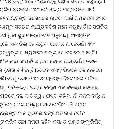
ଙ୍କ ମଧ୍ୟରୁ କନକ ବର୍ଦ୍ଧନଙ୍କୁ ଅଧିକ ପସନ୍ଦ କରୁଛନ୍ତି।
ାଜିତା ଷଡ଼ଙ୍ଗୀ ଏବଂ ବୈଜୟନ୍ତ ପଣ୍ଡାଙ୍କ ପାଇଁ
୍ଟନାୟକଙ୍କ ବିରୋଧରେ ଲଢ଼ିବା ପାଇଁ ଅପରାଜିତା କିମ୍ବା
ମୂଳ ସ୍ତରର କାର୍ଯ୍ୟକର୍ତ୍ତା ମନେ କରୁଛନ୍ତି।ଅପରାଜିତା
ୀ ଥିବା କୁହାଯାଉଛି।ସେହି ଅନୁଯାୟୀ ଅପରାଜିତା
ଧ୍ୟରେ ଏକ ଡିଲ୍ ହୋଇଥିବା ଆଲୋଚନା ହେଉଛି।ଏବଂ
ତୃତ୍ୱଙ୍କ ମାଧ୍ୟମରେ ତାଙ୍କ ଯୋଜନାରେ ଅଛନ୍ତି।
ତ ଭଲ ସଂପର୍କରେ ଥିବା ବେଳେ ଆଶ୍ଚର୍ଯ୍ୟ ଜନକ
େ ଦୂରତା ରଖିଛନ୍ତି।ତେବେ ଏ’ସବୁ ଭିତରେ କେନ୍ଦ୍ରରେ
େଉଛି।ତେଣୁ ନବୀନ ପଟ୍ଟନାୟକଙ୍କ ବିରୋଧରେ ଲଢ଼ିବା
 ଶତୃ ବୈଜୟନ୍ତ ପଣ୍ଡା କିମ୍ବା ଏକ ବିକଳ୍ପ ଚେହେରା
ାତରେ ଦଳ ଦାୟିତ୍ୱ ନ୍ୟସ୍ତ କରିବ, ନାଁ କନକ ବର୍ଦ୍ଧନ
ତ୍ୱ ଦେଇ ଏକ ମଧ୍ୟମ ବାଟ ଦେଖିବ, ନାଁ ସମୀର
ମେନ୍ଦ୍ରଙ୍କ ହାତ ମୁଠାରେ ସଙ୍ଗଠନ ରଖି ନବୀନ
 କରିବ ତାହା ସମୟ କହିବ।ବସନ୍ତ ପଣ୍ଡାଙ୍କୁ ରିପିଟ୍