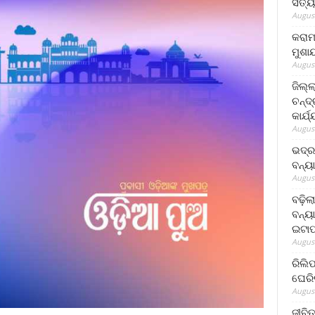
ସତ୍ୟ
August
କରାମ
ମୁଶା
August
ଜିଲ୍
ଚନ୍ଦ
କାର୍ଯ
August
ଭଦ୍ର
ବନ୍ୟ
August
ବଢ଼ିଲ
ବନ୍ୟା
ଇଟାପ
August
ରିଲି
ଘେରି
August
ଜୀବିତ