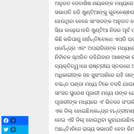
ଅନୁଗତ ଦେବାଶିଷ ନାୟକଙ୍କ ମଧ୍ୟରେ ଚ
ସଭାପତି ହରି ଖୁଣ୍ଟିଆଙ୍କୁ ଭୁବନେଶ୍
ହେଉଥିବା ବେଳେ ସାଂସଦଙ୍କ ଅନୁଗତ ଦେବ
ସିଧା ଲଢ଼େଇ।ହରି ଖୁଣ୍ଟିଆ ନିଜର ପୂର୍ବ 
କିଛି କରିପାରୁ ନାହାଁନ୍ତି!ବୋଧେ ଏପରି 
ଧର୍ମେନ୍ଦ୍ର ଏବଂ ଅପରାଜିତାଙ୍କ ମଧ୍ୟ
ନିର୍ବାଚନ ସ୍ଥଗିତ ରହିଯିବାର ଆଶଙ୍କା
ବ୍ୟକ୍ତିତ୍ୱ।ସେ ରାଷ୍ଟ୍ରୀୟ ସ୍ତରରେ
ଅଧିକାରୀଙ୍କ ସହ ସୁସଂପର୍କରେ ରହି ତାଙ
ବସନ୍ତ ପଣ୍ଡା ମଧ୍ୟ ଟିକେ ବଦଳି ଯାଇ
ସାଂସଦ ସୁରେଶ ପୂଜାରୀ ମଧ୍ୟ ତାଙ୍କ ଯ
ପୂଜାରୀଙ୍କ ମଧ୍ୟରେ ଏ’ ଭିତରେ ସଂପର୍
ଏକ ଡିଲ୍ ହୋଇଛି।କେନ୍ଦ୍ର ମନ୍ତ୍ରୀମଣ
ନେଇ ଏହି ଡିଲ୍ ହୋଇଥିବା କୁହାଯାଉଛି।
0
ଅଛନ୍ତି।ନିଜେ ରାଜ୍ୟ ସଭାପତି ହେବା କିମ
0