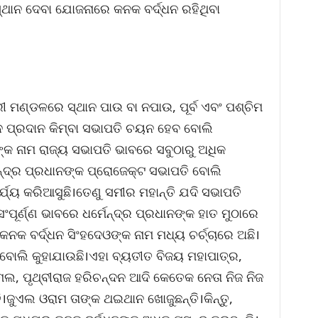
ସ୍ଥାନ ଦେବା ଯୋଜନାରେ କନକ ବର୍ଦ୍ଧନ ରହିଥିବା
ୀ ମଣ୍ଡଳରେ ସ୍ଥାନ ପାଉ ବା ନପାଉ, ପୂର୍ବ ଏବଂ ପଶ୍ଚିମ
ଦ ପ୍ରଦାନ କିମ୍ବା ସଭାପତି ଚୟନ ହେବ ବୋଲି
ଙ୍କ ନାମ ରାଜ୍ୟ ସଭାପତି ଭାବରେ ସବୁଠାରୁ ଅଧିକ
ନ୍ଦ୍ର ପ୍ରଧାନଙ୍କ ପ୍ରୋଜେକ୍ଟ ସଭାପତି ବୋଲି
୍ଯ୍ୟ କରିଆସୁଛି।ତେଣୁ ସମୀର ମହାନ୍ତି ଯଦି ସଭାପତି
 ସଂପୂର୍ଣ୍ଣ ଭାବରେ ଧର୍ମେନ୍ଦ୍ର ପ୍ରଧାନଙ୍କ ହାତ ମୁଠାରେ
ନକ ବର୍ଦ୍ଧନ ସିଂହଦେଓଙ୍କ ନାମ ମଧ୍ୟ ଚର୍ଚ୍ଚାରେ ଅଛି।
ାର ବୋଲି କୁହାଯାଉଛି।ଏହା ବ୍ୟତୀତ ବିଜୟ ମହାପାତ୍ର,
, ପୃଥ୍ବୀରାଜ ହରିଚନ୍ଦନ ଆଦି କେତେକ ନେତା ନିଜ ନିଜ
ଜୁଏଲ ଓରାମ ତାଙ୍କ ଥଇଥାନ ଖୋଜୁଛନ୍ତି।କିନ୍ତୁ,