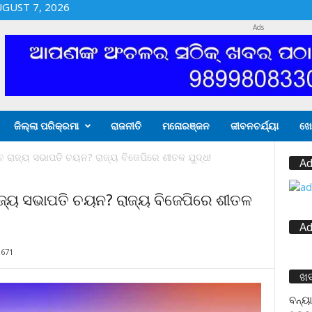
UGUST 7, 2026
Ads
ଜିଲ୍ଲା ପରିକ୍ରମା
ରାଜନୀତି
ମନୋରଞ୍ଜନ
ଜୀବନଚର୍ଯ୍ୟା
ଖେ
େବ ରାଜ୍ୟ ସଭାପତି ଚୟନ? ରାଜ୍ୟ ବିଜେପିରେ ଶୀତଳ ଯୁଦ୍ଧ!
Ad
ାଜ୍ୟ ସଭାପତି ଚୟନ? ରାଜ୍ୟ ବିଜେପିରେ ଶୀତଳ
Ad
671
ଖ
ବନ୍ୟା