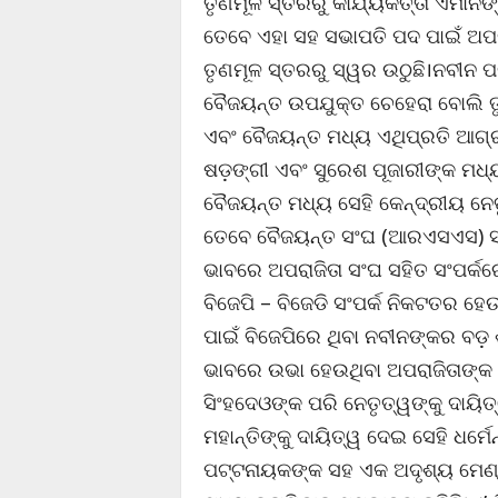
ତୃଣମୂଳ ସ୍ତରରୁ କାର୍ଯ୍ୟକର୍ତ୍ତା ଏମାନ
ତେବେ ଏହା ସହ ସଭାପତି ପଦ ପାଇଁ ଅପର
ତୃଣମୂଳ ସ୍ତରରୁ ସ୍ୱର ଉଠୁଛି।ନବୀନ ପଟ
ବୈଜୟନ୍ତ ଉପଯୁକ୍ତ ଚେହେରା ବୋଲି ତୃଣ
ଏବଂ ବୈଜୟନ୍ତ ମଧ୍ୟ ଏଥିପ୍ରତି ଆଗ୍ରହ
ଷଡ଼ଙ୍ଗୀ ଏବଂ ସୁରେଶ ପୂଜାରୀଙ୍କ ମ
ବୈଜୟନ୍ତ ମଧ୍ୟ ସେହି କେନ୍ଦ୍ରୀୟ ନେ
ତେବେ ବୈଜୟନ୍ତ ସଂଘ (ଆରଏସଏସ) ସହି
ଭାବରେ ଅପରାଜିତା ସଂଘ ସହିତ ସଂପର୍କର
ବିଜେପି – ବିଜେଡି ସଂପର୍କ ନିକଟତର ହ
ପାଇଁ ବିଜେପିରେ ଥିବା ନବୀନଙ୍କର ବଡ଼
ଭାବରେ ଉଭା ହେଉଥିବା ଅପରାଜିତାଙ୍କ ହ
ସିଂହଦେଓଙ୍କ ପରି ନେତୃତ୍ୱଙ୍କୁ ଦାୟି
ମହାନ୍ତିଙ୍କୁ ଦାୟିତ୍ୱ ଦେଇ ସେହି ଧର୍
ପଟ୍ଟନାୟକଙ୍କ ସହ ଏକ ଅଦୃଶ୍ୟ ମେଣ୍ଟ