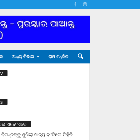
ଳ
ଅନ୍ୟ ବିଭାଗ
ରାମ ମନ୍ଦିର
v
s
ବର ଏବେ ଏବେ
 ବିପନ୍ନଙ୍କୁ ଶୁଖିଲା ଖାଦ୍ୟ ବାଂଟିଲେ ତିହିଡି଼