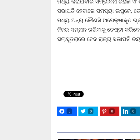
ମଧ୍ୟ କରାଯିବାର ସମ୍ଭାବନା ରହିଛି।ଏ’ 
ସଭାପତି ହେବାରେ ସମସ୍ୟା ଉପୁଜେ, ତ
ମଧ୍ୟ ଅନ୍ୟ କୌଣସି ଅପେକ୍ଷାକୃତ ଗ୍
ନିଜର ସମ୍ନାନ ରଖିବାକୁ ଚେଷ୍ଟା କରିବେ
ସଲାସୂତରାରେ ହେବ ରାଜ୍ୟ ସଭାପତି ଚ
0
0
0
0