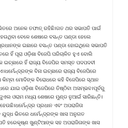
ଭିତରେ ଅନେକ ତଫାତ୍ ରହିଛି।ଗତ ଥର ସଭାପତି ପାଇଁ
ହେଉଥିବା ବେଳେ ଶେଷରେ ବସନ୍ତ ପଣ୍ଡା ହେଲେ
ର ପ୍ରଧାନଙ୍କ ଇଛାରେ ବସନ୍ତ ପଣ୍ଡା ହୋଇଥିଲେ ସଭାପତି
େ ହିଁ ପୂରା ଓଡ଼ିଶା ବିଜେପି ପରିଚାଳିତ ହୁଏ ବୋଲି
୍କ ଇଚ୍ଛାରେ ହିଁ ରାଜ୍ୟ ବିଜେପିର ସମସ୍ତ ପଦପଦବୀ
ଧର୍ମେନ୍ଦ୍ରଙ୍କ ବିନା ଇଚ୍ଛାରେ ରାଜ୍ୟ ବିଜେପିରେ
ି କିମ୍ବା ମୋଦିଙ୍କ ବିରୋଧରେ କହି ବିଜେପିରେ ସ୍ଥାନ
ଧରେ ଯାଇ ଓଡ଼ିଶା ବିଜେପିରେ ତିଷ୍ଠିବା ଅସମ୍ଭବ।ପୂର୍ବରୁ
ା ଜୁଏଲ ଓରାମ ମଧ୍ୟ ଶେଷରେ ମୁଣ୍ଡ ନୁଆଇଁ ସାରିଛନ୍ତି।
ବ ହେଉଛି।ଧର୍ମେନ୍ଦ୍ର ପ୍ରଧାନ ଏବଂ ଅପରାଜିତା
 ଯୁଦ୍ଧ ଭିତରେ ଧର୍ମେନ୍ଦ୍ରଙ୍କ ଖାସ ଅନୁଗତ
ତି ହରେକୃଷ୍ଣ ଖୁଣ୍ଟିଆଙ୍କ ସହ ଅପରାଜିତାଙ୍କ ଖାସ