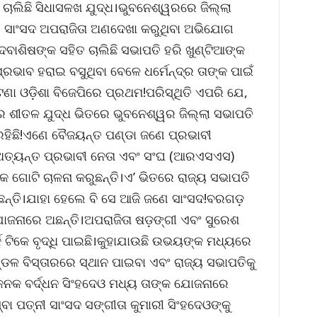
ାଲିଛି ସିଧାସଳଖ ଯୁଦ୍ଧ।ଭୁବନେଶ୍ୱରରେ ଜିଲ୍ଲା
ଵର ସାଂସଦ ଅପରାଜିତା ଅଣଦେଖା କରୁଥିବା ଅଭିଯୋଗ
ାଶିଷଙ୍କ ସହିତ ଚାଲିଛି ସଭାପତି ହରି ଖୁଣ୍ଟିଆଙ୍କ
ପ୍ରଭାବ ହରାଇ ବସୁଥିବା ବେଳେ ଧର୍ମେନ୍ଦ୍ର ତାଙ୍କ ପାଇଁ
ଘଟଣା ଓଡ଼ିଶା ବିଜେପିରେ ପ୍ରଥମ!ପରିସ୍ଥିତି ଏପରି ଯେ,
ରେ ଶୀତଳ ଯୁଦ୍ଧ ଭିତରେ ଭୁବନେଶ୍ୱର ଜିଲ୍ଲା ସଭାପତି
 ରହିଛି!ଏଣେ ବୈଜୟନ୍ତ ପଣ୍ଡା ଜଣେ ପ୍ରଭାବୀ
 ଅତ୍ୟନ୍ତ ପ୍ରଭାବୀ ନେତା ଏବଂ ସଂଘ (ଆରଏସଏସ)
୍କ ଗୋଟି ଚାଳନା କରୁଛନ୍ତି।ଏ’ ଭିତରେ ରାଜ୍ୟ ସଭାପତି
ଛନ୍ତି।ଯାହା ହେଲେ ବି ସେ ଆଜି ଜଣେ ସାଂସଦ!ବରଗଡ଼
ୋଜନାରେ ଅଛନ୍ତି।ଅପରାଜିତା ଷଡ଼ଙ୍ଗୀ ଏବଂ ସୁରେଶ
କ ଟିକେ ବୃଦ୍ଧି ପାଇଛି।କୁହାଯାଉଛି ଉଭୟଙ୍କ ମଧ୍ୟରେ
୍ଡଳ ବିସ୍ତାରରେ ସ୍ଥାନ ପାଇବା ଏବଂ ରାଜ୍ୟ ସଭାପତିକୁ
କନକ ବର୍ଦ୍ଧନ ସିଂହଦେଓ ମଧ୍ୟ ତାଙ୍କ ଯୋଜନାରେ
୍ବା ପତ୍ନୀ ସାଂସଦ ସଙ୍ଗୀତା କୁମାରୀ ସିଂହଦେଓଙ୍କୁ