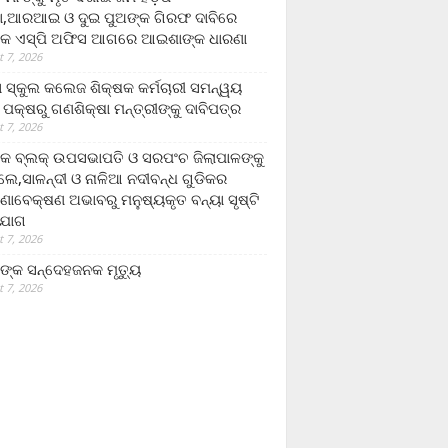
,ଆରଆଇ ଓ ଦୁଇ ପୁଅଙ୍କ ଗିରଫ ଦାବିରେ
କ ଏସ୍‌ପି ଅଫିସ ଆଗରେ ଆଇଶାଙ୍କ ଧାରଣା
 7, 2026
ା ସ୍କୁଲ କଲେଜ ଶିକ୍ଷକ କର୍ମଚାରୀ ସମନ୍ୱୟ
 ପକ୍ଷରୁ ଗଣଶିକ୍ଷା ମନ୍ତ୍ରୀଙ୍କୁ ଦାବିପତ୍ର
 7, 2026
କ ବ୍ଲକ୍ ଉପସଭାପତି ଓ ସରପଂଚ ଜିଲାପାଳଙ୍କୁ
ଲେ,ସାଳନ୍ଦୀ ଓ ନାଳିଆ ନଦୀବନ୍ଧ ଗୁଡିକର
ଣାବେକ୍ଷଣ ଅଭାବରୁ ମନୁଷ୍ୟକୃତ ବନ୍ୟା ସୃଷ୍ଟି
ଯୋଗ
 7, 2026
ଙ୍କ ସନ୍ଦେହଜନକ ମୃତ୍ୟୁ
 7, 2026