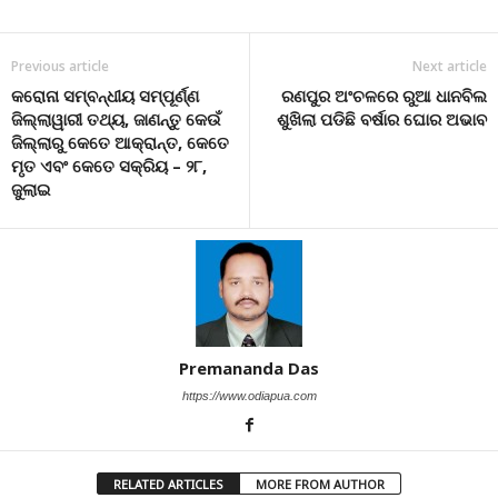
Previous article
Next article
କରୋନା ସମ୍ବନ୍ଧୀୟ ସମ୍ପୂର୍ଣ୍ଣ
ରଣପୁର ଅଂଚଳରେ ରୁଆ ଧାନବିଲ
ଜିଲ୍ଲାୱାରୀ ତଥ୍ୟ, ଜାଣନ୍ତୁ କେଉଁ
ଶୁଖିଲା ପଡିଛି ବର୍ଷାର ଘୋର ଅଭାବ
ଜିଲ୍ଲାରୁ କେତେ ଆକ୍ରାନ୍ତ, କେତେ
ମୃତ ଏବଂ କେତେ ସକ୍ରିୟ – ୨୮,
ଜୁଲାଇ
Premananda Das
https://www.odiapua.com
RELATED ARTICLES
MORE FROM AUTHOR