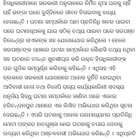
ହିତାଧିକାରୀମାନେ ସରକାରୀ ଅନୁଦାନରେ ନିର୍ମିତ ନୂଆ ଘରକୁ ଚାହିଁ
ଚାହିଁ ଭଙ୍ଗା ଘରେ ଦୁର୍ଦ୍ଦିନରେ ଜୀବନ ବିତାଇବାକୁ ବାଧ୍ୟ
ହେଉଛନ୍ତି । ଘଟଣା ସମ୍ପର୍କରେ ଆମ ପ୍ରତିନିଧି ଖବର ପାଇବା
ପରେ ଘଟଣାସ୍ଥଳକୁ ଯାଇ ସଠିକ୍ ତଥ୍ୟ ପାଇବା ପରେ ସରପଞ୍ଚ
ବିଜେନ୍ଦ୍ର ନାଏକଙ୍କ ସହ ଯୋଗାଯୋଗ କରିଥିଲେ । ହେଲେ
ସରପଞ୍ଚଙ୍କ ପାଖରେ ଘଟଣା ସମ୍ପର୍କରେ କୈାଣସି ତଥ୍ୟ ନଥିବା
ସହ ଘଟଣାର ତଦନ୍ତ ଖୁବଶୀଘ୍ର କରି ଉକ୍ତ ହିତାଧିକାରୀଙ୍କ
ଘର ଗୁଡିକ ସମ୍ପୂର୍ଣ୍ଣ କରିବାକୁ କହିଛନ୍ତି । ଏଥିସହ ଏହି
ବ୍ଲକରେ ସରକାରୀ ଯୋଜନାରେ ଅନେକ ଦୁର୍ନିତି ହୋଇଥିବା
ଆଦିବାସୀ ନେତା ତଥା ବିଜେପି ରାଜ୍ୟ କାର୍ଯ୍ୟକାରିଣୀ ସଦସ୍ୟ
ଧନୂର୍ଜୟ ସିଦ୍ଧୁ ଘଟଣା ସମ୍ପର୍କରେ ଜାଣିବା ପରେ ଏନେଇ
ହରିଚନ୍ଦନପୁର ଥାନାରେ ଏକ ଲିଖିତ ଅଭିଯୋଗ କରିଥିବା ସୂଚନା
ଦେଇଛନ୍ତି । ଏପରି ଘଟଣାକୁ ଅନେକ ଗଣମାଧ୍ୟମର ପ୍ରତିନିଧି
ମୋଟା ଅଙ୍କର ହାତଗୁଞ୍ଜା ନେଇ ଘଟଣାକୁ ଚପାଇ ଦେବାକୁ
ଉଦ୍ୟମ କରିଥିବା ଅଞ୍ଚଳବାସୀ ଅଭିଯୋଗ କରିଛନ୍ତି । ଏଥିପ୍ରତି