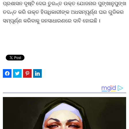
ପ୍ରଶାସନ ଦୃଷ୍ଟି ଦେଇ ତୁରନ୍ତ ଉକ୍ତ ଯୋଜନାର ପୁଙ୍ଖାନୁପୁଙ୍ଖ
ତଦନ୍ତ କରି ଉକ୍ତ ହିତାଧିକାରୀଙ୍କ ଅଧସମ୍ପୂର୍ଣ୍ଣ ଘର ଗୁଡିକର
ସମ୍ପୂର୍ଣ୍ଣ କରିବାକୁ ଜନସାଧାରଣରେ ଦାବି ହୋଇଛି ।