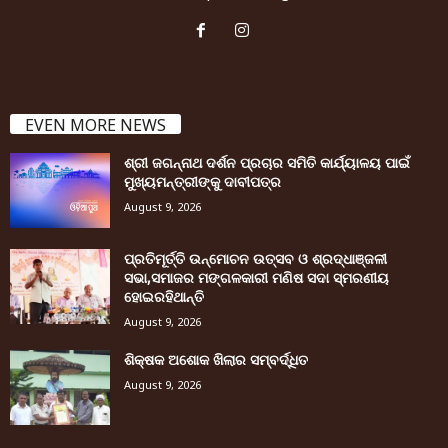
EVEN MORE NEWS
ଶ୍ରୀ ଜଗନ୍ନାଥ ଦର୍ଶନ ପ୍ରଚାର ସମିତି କାର୍ଯ୍ୟାଳୟ ପାଇଁ
ମୁଖ୍ୟମନ୍ତ୍ରୀଙ୍କୁ ଦାବୀପତ୍ର
August 9, 2026
ପ୍ରତିମୂର୍ତ୍ତି ଉନ୍ମୋଚନ ଉତ୍ସବ ଓ ଶ୍ରଦ୍ଧାଞ୍ଜଳୀ
ସଭା,ସମାଜର ମଙ୍ଗଳକାରୀ ମଣିଷ ସଦା ସ୍ମରଣୀୟ
ହୋଇରହିଥାନ୍ତି
August 9, 2026
ଶିକ୍ଷକ ଅଶୋକ ଖିଲାର ସମ୍ବର୍ଦ୍ଧିତ
August 9, 2026