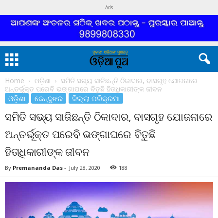
Ads
Home
ଓଡ଼ିଶା
ସମିତି ସଭ୍ୟ ସାଜିଛନ୍ତି ଠିକାଦାର, ବାସଗୃହ ଯୋଜନାରେ
ଅନ୍ତର୍ଭୂକ୍ତ ପରେବି ଭଙ୍ଗାଘରେ ବିତୁଛି ହିତାଧିକାରୀଙ୍କ ଜୀବନ
ଓଡ଼ିଶା
କେନ୍ଦୁଝର
ଜିଲ୍ଲା ପରିକ୍ରମା
ସମିତି ସଭ୍ୟ ସାଜିଛନ୍ତି ଠିକାଦାର, ବାସଗୃହ ଯୋଜନାରେ
ଅନ୍ତର୍ଭୂକ୍ତ ପରେବି ଭଙ୍ଗାଘରେ ବିତୁଛି
ହିତାଧିକାରୀଙ୍କ ଜୀବନ
By
Premananda Das
-
July 28, 2020
188