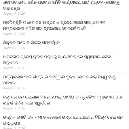
ଶ୍ରୀ ଜଗନ୍ନାଥ ଦର୍ଶନ ପ୍ରଚାର ସମିତି କାର୍ଯ୍ୟାଳୟ ପାଇଁ ମୁଖ୍ୟମନ୍ତ୍ରୀଙ୍କୁ
ଦାବୀପତ୍ର
August 9, 2026
ପ୍ରତିମୂର୍ତ୍ତି ଉନ୍ମୋଚନ ଉତ୍ସବ ଓ ଶ୍ରଦ୍ଧାଞ୍ଜଳୀ ସଭା,ସମାଜର
ମଙ୍ଗଳକାରୀ ମଣିଷ ସଦା ସ୍ମରଣୀୟ ହୋଇରହିଥାନ୍ତି
August 9, 2026
ଶିକ୍ଷକ ଅଶୋକ ଖିଲାର ସମ୍ବର୍ଦ୍ଧିତ
August 9, 2026
ଧାମନଗର ପ୍ରେସ୍ କ୍ଲବ୍ ପକ୍ଷରୁ ବନ୍ୟାଞ୍ଚଳ ରେ ସ୍ୱାସ୍ଥ୍ୟ ଶିବିର
ଅନୁଷ୍ଠିତ
August 9, 2026
ପର୍ଯ୍ୟାବରଣ ପାଇଁ ଗାଁ ରାସ୍ତା ପାର୍ଶ୍ୱରେ ବୃକ୍ଷ ରୋପଣ କଲା ବିଶ୍ୱ ହିନ୍ଦୁ
ପରିଷଦ
August 9, 2026
ବନ୍ତରେ ଜଳ ଯୋଗାଣ ମିଶନ ଫେଲ୍‌, ପାନୀୟ ଜଳରୁ ବଚିଂତ ବ୍ଲକବାସୀ ,୮୬
ଟାଙ୍କି ନିର୍ମାଣ କାହା ସ୍ୱାର୍ଥରେ
August 9, 2026
ଭଦ୍ରକ ମୋଚି ଛକ – ମା ଭଦ୍ରକାଳୀ ରାସ୍ତା ଯୋଗାଯୋଗ ବିଛିନ୍ନ ନେଇ ଜନ
ଅସନ୍ତୋଷ
August 9, 2026