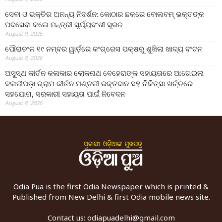
ସେବା ଓ ଭକ୍ତିର ଅନନ୍ୟ ନିଦର୍ଶନ: କୋଠାର ଛକରେ ବୋଲବମ୍ ଭକ୍ତଙ୍କ
ପଦସେବା କଲେ ମନ୍ତ୍ରୀ ସୂର୍ଯ୍ୟବଂଶୀ ସୂରଜ
August 9, 2026
ପୌରାଚଂଳ ୧୯ ନମ୍ବର ୱାର୍ଡ଼ରେ କଂଗ୍ରେସ ପକ୍ଷରୁ ଶୁଖିଲା ଖାଦ୍ୟ ବଂଟନ
August 8, 2026
ଅସୁସ୍ଥ କୀର୍ତନ କଳାକାର ଲୋକନାଥ ବେହେରାଙ୍କ ସହାୟତାରେ ଆଗେଇଲା
ବଳାଜୀପଡ଼ା ଗ୍ରାମ କୀର୍ତନ ମଣ୍ଡଳୀ ରକ୍ତଦାନ ସହ ଚିକିତ୍ସା ଖର୍ଚ୍ଚରେ
ସହଯୋଗ, ସରକାରୀ ସହାୟତା ପାଇଁ ନିବେଦନ
August 8, 2026
Odia Pua is the first Odia Newspaper which is printed &
Published from New Delhi & first Odia mobile news site.
Contact us:
odiapuadelhi@gmail.com