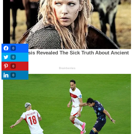
0
0
0
0