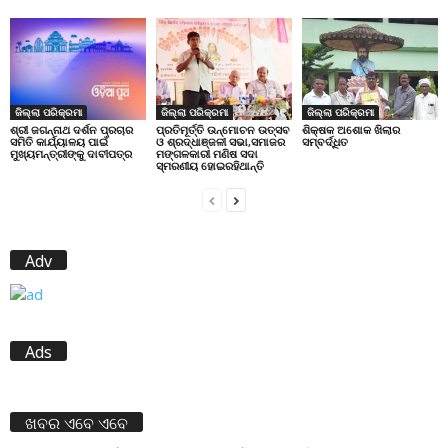
ଜିଲ୍ଲା ପରିକ୍ରମା
ଜିଲ୍ଲା ପରିକ୍ରମା
ଜିଲ୍ଲା ପରିକ୍ରମା
ପ୍ରତିମୂର୍ତ୍ତି ଉନ୍ମୋଚନ ଉତ୍ସବ
ଶିକ୍ଷକ ଅଶୋକ ଖିଲାର
ଶ୍ରୀ ଜଗନ୍ନାଥ ଦର୍ଶନ ପ୍ରଚାର
ଓ ଶ୍ରଦ୍ଧାଞ୍ଜଳୀ ସଭା,ସମାଜର
ସମ୍ବର୍ଦ୍ଧିତ
ସମିତି କାର୍ଯ୍ୟାଳୟ ପାଇଁ
ମଙ୍ଗଳକାରୀ ମଣିଷ ସଦା
ମୁଖ୍ୟମନ୍ତ୍ରୀଙ୍କୁ ଦାବୀପତ୍ର
ସ୍ମରଣୀୟ ହୋଇରହିଥାନ୍ତି
Adv
Ads
ଖବର ଏବେ ଏବେ