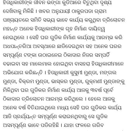
ହିତାଧିକାରୀଙ୍କ ଜୀବନ ଭଙ୍ଗା କୁଡିଆରେ ବିତୁଥିବା ଦୃଶ୍ୟ
ଦେଖିବାକୁ ମିଳିଛି । ଖବର ଅନୁଯାୟୀ ଠାକୁରପଡା ଗ୍ରାମ
ପଞ୍ଚାୟତରେ ସମିତି ସଭ୍ୟ ଭାବେ କାର୍ଯ୍ୟ କରୁଥିବା ତ୍ରିଲୋଚନ
ମହାନ୍ତ ଅନେକ ହିତାଧିକାରୀଙ୍କ ଗୃହ ନିର୍ମାଣ ଦାୟିତ୍ୱ
ନେଇଥିଲେ । ସେହି ଘର ଗୁଡିକ ନିର୍ମାଣ କାର୍ଯ୍ୟକୁ ଆରମ୍ଭ କରି
ଅଧପାନ୍ତରିଆ ଅବସ୍ଥାରେ ଛାଡିଦେଇଥିବା ସହ ଅନେକ ଘରର
ସମ୍ପୂର୍ଣ୍ଣ ଟଙ୍କା ଉଠାଇନେଇ ଠିକାଦାର ନିଜର ସମ୍ପର୍ତି
ବଢାଇବା ସହ ମାଲେମାଲ ହୋଇଥିବା ବାସହରା ହିତାଧିକାରୀମାନେ
ଅଭିଯୋଗ କରିଛନ୍ତି । ହିତାଧିକାରୀ କୁସୁମୀ ମୁଣ୍ଡା, ମଙ୍ଗଲ
ମୁଣ୍ଡା, ବିକ୍ରମ ମୁଣ୍ଡା, ଭାସ୍କର ମୁଣ୍ଡା, ରୁକ୍ମଣୀ ମୁଣ୍ଡାଙ୍କୁ
ମିଳିଥିବା ଘର ଗୁଡିକର ନିର୍ମାଣ କାର୍ଯ୍ୟ ଆଜକୁ ୩ବର୍ଷ ପୂର୍ବେ
ଠିକାଦାର ତ୍ରିଲୋଚନ ଆରମ୍ଭ କରିଥିଲେ । ହେଲେ ଆଜକୁ
ଅନେକ ବର୍ଷ ବିତିଯାଇଥିଲେ ମଧ୍ୟ ସେହି ଘର ଗୁଡିକର କାର୍ଯ୍ୟ
ଆଜି ପ୍ରର୍ଯ୍ୟନ୍ତ ସମ୍ପୂର୍ଣ୍ଣ କରାଇନଥିବାରୁ ସେ ଗୁଡିକ
ଅସମ୍ପୂର୍ଣ୍ଣ ଭାବେ ପଡିରହିଛି । ଯାହା ଫଳରେ ଗରିବ