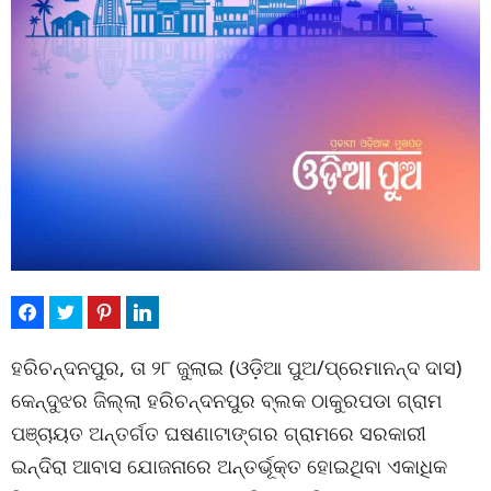
ହରିଚନ୍ଦନପୁର, ତା ୨୮ ଜୁଲାଇ (ଓଡ଼ିଆ ପୁଅ/ପ୍ରେମାନନ୍ଦ ଦାସ)
କେନ୍ଦୁଝର ଜିଲ୍ଲା ହରିଚନ୍ଦନପୁର ବ୍ଲକ ଠାକୁରପଡା ଗ୍ରାମ
ପଞ୍ଚାୟତ ଅନ୍ତର୍ଗତ ଘଷଣାଟାଙ୍ଗର ଗ୍ରାମରେ ସରକାରୀ
ଇନ୍ଦିରା ଆବାସ ଯୋଜନାରେ ଅନ୍ତର୍ଭୂକ୍ତ ହୋଇଥିବା ଏକାଧିକ