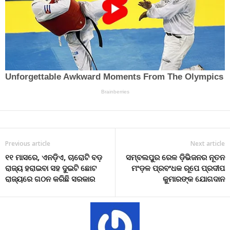
Previous article
Next article
୧୧ ମାସରେ, ଏନଡ଼ିଏ, ଚାରୋଟି ବଡ଼
ସମ୍ବଲପୁର ରେଳ ଡ଼ିଭିଜନର ନୂତନ
ରାଜ୍ୟ ହରାଇବା ସହ ଦୁଇଟି ଛୋଟ
ମଂଡ଼ଳ ପ୍ରବଂଧକ ରୂପେ ପ୍ରଦୀପ
ରାଜ୍ୟରେ ଗଠନ କରିଛି ସରକାର
କୁମାରଙ୍କ ଯୋଗଦାନ