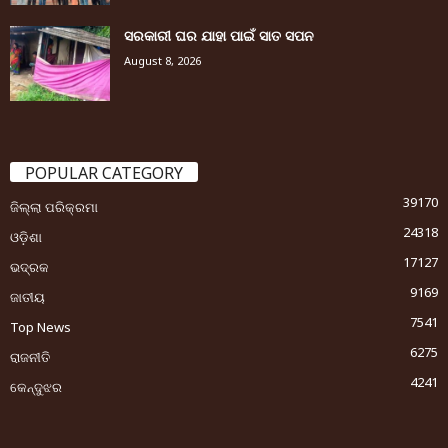
ସରକାରୀ ଘର ଯାହା ପାଇଁ ସାତ ସପନ
August 8, 2026
POPULAR CATEGORY
39170
ଜିଲ୍ଲା ପରିକ୍ରମା
24318
ଓଡ଼ିଶା
17127
ଭଦ୍ରକ
9169
ଜାତୀୟ
7541
Top News
6275
ରାଜନୀତି
4241
କେନ୍ଦୁଝର