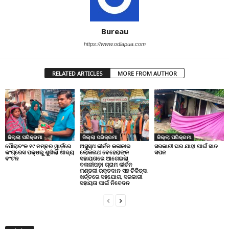
Bureau
https://www.odiapua.com
RELATED ARTICLES
MORE FROM AUTHOR
ଜିଲ୍ଲା ପରିକ୍ରମା
ଜିଲ୍ଲା ପରିକ୍ରମା
ଜିଲ୍ଲା ପରିକ୍ରମା
ପୌରାଚଂଳ ୧୯ ନମ୍ବର ୱାର୍ଡ଼ରେ
ଅସୁସ୍ଥ କୀର୍ତନ କଳାକାର
ସରକାରୀ ଘର ଯାହା ପାଇଁ ସାତ
କଂଗ୍ରେସ ପକ୍ଷରୁ ଶୁଖିଲା ଖାଦ୍ୟ
ଲୋକନାଥ ବେହେରାଙ୍କ
ସପନ
ବଂଟନ
ସହାୟତାରେ ଆଗେଇଲା
ବଳାଜୀପଡ଼ା ଗ୍ରାମ କୀର୍ତନ
ମଣ୍ଡଳୀ ରକ୍ତଦାନ ସହ ଚିକିତ୍ସା
ଖର୍ଚ୍ଚରେ ସହଯୋଗ, ସରକାରୀ
ସହାୟତା ପାଇଁ ନିବେଦନ