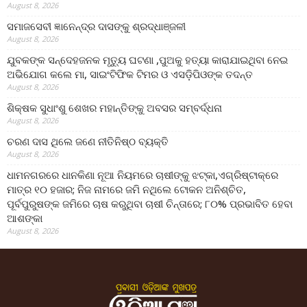
August 8, 2026
ସମାଜସେବୀ ଜ୍ଞାନେନ୍ଦ୍ର ଦାସଙ୍କୁ ଶ୍ରଦ୍ଧାଞ୍ଜଳୀ
August 8, 2026
ଯୁବକଙ୍କ ସନ୍ଦେହଜନକ ମୃତ୍ୟୁ ଘଟଣା ,ପୁଅକୁ ହତ୍ୟା କାରାଯାଇଥିବା ନେଇ
ଅଭିଯୋଗ କଲେ ମା, ସାଇଂଟିଫିକ ଟିମର ଓ ଏସଡ଼ିପିଓଙ୍କ ତଦନ୍ତ
August 8, 2026
ଶିକ୍ଷକ ସୁଧାଂଶୁ ଶେଖର ମହାନ୍ତିଙ୍କୁ ଅବସର ସମ୍ବର୍ଦ୍ଧନା
August 8, 2026
ଚରଣ ଦାସ ଥିଲେ ଜଣେ ନୀତିନିଷ୍ଠ ବ୍ୟକ୍ତି
August 8, 2026
ଧାମନଗରରେ ଧାନକିଣା ନୂଆ ନିୟମରେ ଚାଷୀଙ୍କୁ ଝଟ୍‌କା,ଏଗ୍ରିଷ୍ଟାକ୍‌ରେ
ମାତ୍ର ୧୦ ହଜାର; ନିଜ ନାମରେ ଜମି ନଥିଲେ ଟୋକନ ଅନିଶ୍ଚିତ,
ପୂର୍ବପୁରୁଷଙ୍କ ଜମିରେ ଚାଷ କରୁଥିବା ଚାଷୀ ଚିନ୍ତାରେ; ୮୦% ପ୍ରଭାବିତ ହେବା
ଆଶଙ୍କା
August 8, 2026