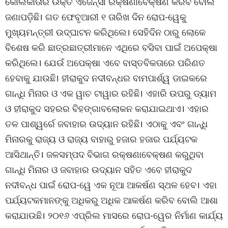
କୋଲକାତାର ଉକ୍ତ ଏଜେନ୍ସୀ ରକ୍ଷଣାବେକ୍ଷଣ କରିବ ବୋଲି
ଜଣାପଡ଼ିଛି। ଗତ ଫେବୃଆରୀ ୧ ତାରିଖ ଦିନ ରୋପ-ୱେକୁ
ମୁଖ୍ୟମନ୍ତ୍ରୀ ଉଦ୍‌ଘାଟନ କରିଥିଲେ। ସେହିଦିନ ଠାରୁ ଲୋକେ
ବିଶେଷ କରି ଛାତ୍ରଛାତ୍ରୀମାନେ ଏଥିରେ ବସିବା ପାଇଁ ଅପେକ୍ଷା
କରିଥିଲେ। ଯେଉଁ ଅପେକ୍ଷା ଏବେ ବାସ୍ତବିକତାରେ ପରିଣତ
ହେବାକୁ ଯାଉଛି। ହୀରାକୁଦ ନଦୀବନ୍ଧର ବାମପାର୍ଶ୍ୱ ଡାଇକରେ
ଗାନ୍ଧି ମିନାର ଓ ଏକ ୱାଚ ଟାୱାର ରହିଛି। ଏହାରି ଉପରୁ ଡ୍ୟାମ
ଓ ହୀରାକୁଦ ସହରର ବିହଙ୍ଗାବଲୋକନ କରାଯାଇଥାଏ। ଏହାର
ତଳ ପାଶ୍ୱର୍ରେ ଜବାହାର ଉଦ୍ୟାନ ରହିଛି। ଏଠାକୁ ଏବଂ ଗାନ୍ଧି
ମିନାରକୁ ରାଜ୍ୟ ଓ ରାଜ୍ୟ ବାହାରୁ ହଜାର ହଜାର ପର୍ଯ୍ୟଟକ
ଆସିଥାନ୍ତି। ଜଳସମ୍ପଦ ବିଭାଗ ରକ୍ଷଣାବେକ୍ଷଣ କରୁଥିବା
ଗାନ୍ଧି ମିନାର ଓ ଜବାହାର ଉଦ୍ୟାନ ସହିତ ଏବେ ହୀରାକୁଦ
ନଦୀବନ୍ଧ ପାଇଁ ରୋପ-ୱେ ଏକ ନୂଆ ଆକର୍ଷଣ ସ୍ଥଳ ହେବ। ଏହା
ପର୍ଯ୍ୟଟକମାନଙ୍କୁ ଅଧିକରୁ ଅଧିକ ଆକର୍ଷଣ କରିବ ବୋଲି ଆଶା
କରାଯାଉଛି। ୨୦୧୬ ଏପ୍ରିଲ ମାସରେ ରୋପ-ୱେର ନିର୍ମାଣ କାର୍ଯ୍ୟ