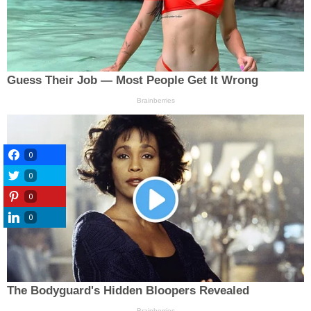
0
0
0
0