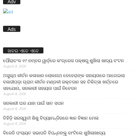
Adv
Ads
ଖବର ଏବେ ଏବେ
ପୌରାଚଂଳ ୧୯ ନମ୍ବର ୱାର୍ଡ଼ରେ କଂଗ୍ରେସ ପକ୍ଷରୁ ଶୁଖିଲା ଖାଦ୍ୟ ବଂଟନ
August 8, 2026
ଅସୁସ୍ଥ କୀର୍ତନ କଳାକାର ଲୋକନାଥ ବେହେରାଙ୍କ ସହାୟତାରେ ଆଗେଇଲା
ବଳାଜୀପଡ଼ା ଗ୍ରାମ କୀର୍ତନ ମଣ୍ଡଳୀ ରକ୍ତଦାନ ସହ ଚିକିତ୍ସା ଖର୍ଚ୍ଚରେ
ସହଯୋଗ, ସରକାରୀ ସହାୟତା ପାଇଁ ନିବେଦନ
August 8, 2026
ସରକାରୀ ଘର ଯାହା ପାଇଁ ସାତ ସପନ
August 8, 2026
ତିହିଡି଼ ସରସ୍ୱତୀ ଶିଶୁ ବିଦ୍ୟାମନ୍ଦିରରେ ଜ୍ଞାନ ବିଜ୍ଞାନ ମେଳା
August 8, 2026
ବିଜେଡି ପଂଚାୟତ ସଭାପତି ବିପନ୍ନଙ୍କୁ ବାଂଟିଲେ ଶୁଖିଲାଖାଦ୍ୟ