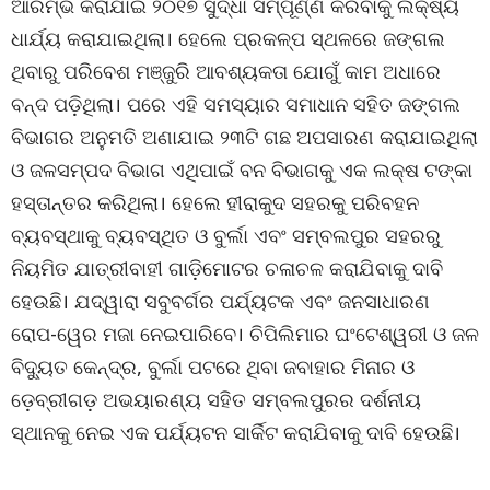
ଆରମ୍ଭ କରାଯାଇ ୨୦୧୭ ସୁଦ୍ଧା ସମ୍ପୂର୍ଣ୍ଣ କରିବାକୁ ଲକ୍ଷ୍ୟ
ଧାର୍ଯ୍ୟ କରାଯାଇଥିଲା। ହେଲେ ପ୍ରକଳ୍ପ ସ୍ଥଳରେ ଜଙ୍ଗଲ
ଥିବାରୁ ପରିବେଶ ମଞ୍ଜୁରି ଆବଶ୍ୟକତା ଯୋଗୁଁ କାମ ଅଧାରେ
ବନ୍ଦ ପଡ଼ିଥିଲା। ପରେ ଏହି ସମସ୍ୟାର ସମାଧାନ ସହିତ ଜଙ୍ଗଲ
ବିଭାଗର ଅନୁମତି ଅଣାଯାଇ ୨୩ଟି ଗଛ ଅପସାରଣ କରାଯାଇଥିଲା
ଓ ଜଳସମ୍ପଦ ବିଭାଗ ଏଥିପାଇଁ ବନ ବିଭାଗକୁ ଏକ ଲକ୍ଷ ଟଙ୍କା
ହସ୍ତାନ୍ତର କରିଥିଲା। ହେଲେ ହୀରାକୁଦ ସହରକୁ ପରିବହନ
ବ୍ୟବସ୍ଥାକୁ ବ୍ୟବସ୍ଥିତ ଓ ବୁର୍ଲା ଏବଂ ସମ୍ବଲପୁର ସହରରୁ
ନିୟମିତ ଯାତ୍ରୀବାହୀ ଗାଡ଼ିମୋଟର ଚଳାଚଳ କରାଯିବାକୁ ଦାବି
ହେଉଛି। ଯଦ୍ୱାରା ସବୁବର୍ଗର ପର୍ଯ୍ୟଟକ ଏବଂ ଜନସାଧାରଣ
ରୋପ-ୱେର ମଜା ନେଇପାରିବେ। ଚିପିଲିମାର ଘଂଟେଶ୍ୱରୀ ଓ ଜଳ
ବିଦ୍ୟୁତ କେନ୍ଦ୍ର, ବୁର୍ଲା ପଟରେ ଥିବା ଜବାହାର ମିନାର ଓ
ଡ଼େବ୍ରୀଗଡ଼ ଅଭୟାରଣ୍ୟ ସହିତ ସମ୍ବଲପୁରର ଦର୍ଶନୀୟ
ସ୍ଥାନକୁ ନେଇ ଏକ ପର୍ଯ୍ୟଟନ ସାର୍କିଟ କରାଯିବାକୁ ଦାବି ହେଉଛି।