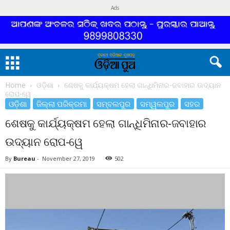
Ads
Home
ଓଡ଼ିଶା
ଶେଷକୁ କାର୍ଯ୍ୟକ୍ଷମ ହେଲା ଗାନ୍ଧିମିନାର-ଜବାହାର ଉଦ୍ୟାନ
ରୋପ-ୱେ
ଓଡ଼ିଶା
ଜିଲ୍ଲା ପରିକ୍ରମା
ସମ୍ବଲପୁର
ସମ୍ୱଲପୁର
ସହର
ଶେଷକୁ କାର୍ଯ୍ୟକ୍ଷମ ହେଲା ଗାନ୍ଧିମିନାର-ଜବାହାର
ଉଦ୍ୟାନ ରୋପ-ୱେ
By
Bureau
-
November 27, 2019
502