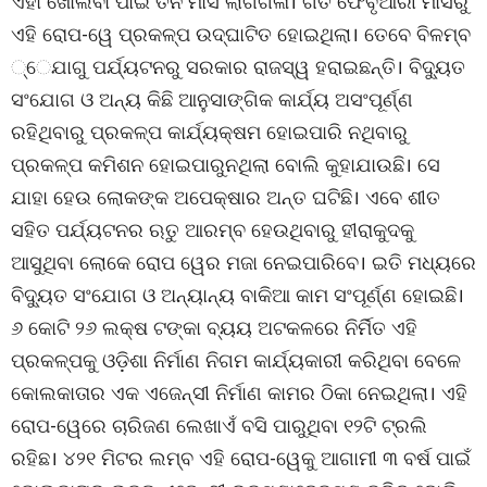
ଏହା ଖୋଲିବା ପାଇଁ ତିନି ମାସ ଲାଗିଗଳା। ଗତ ଫେବୃଆରୀ ମାସରୁ
ଏହି ରୋପ-ୱେ ପ୍ରକଳ୍ପ ଉଦ୍‌ଘାଟିତ ହୋଇଥିଲା। ତେବେ ବିଳମ୍ବ
୍େ‌ଯାଗୁ ପର୍ଯ୍ୟଟନରୁ ସରକାର ରାଜସ୍ୱ ହରାଇଛନ୍ତି। ବିଦ୍ୟୁତ
ସଂଯୋଗ ଓ ଅନ୍ୟ କିଛି ଆନୁସାଙ୍ଗିକ କାର୍ଯ୍ୟ ଅସଂପୂର୍ଣ୍ଣ
ରହିଥିବାରୁ ପ୍ରକଳ୍ପ କାର୍ଯ୍ୟକ୍ଷମ ହୋଇପାରି ନଥିବାରୁ
ପ୍ରକଳ୍ପ କମିଶନ ହୋଇପାରୁନଥିଲା ବୋଲି କୁହାଯାଉଛି। ସେ
ଯାହା ହେଉ ଲୋକଙ୍କ ଅପେକ୍ଷାର ଅନ୍ତ ଘଟିଛି। ଏବେ ଶୀତ
ସହିତ ପର୍ଯ୍ୟଟନର ଋତୁ ଆରମ୍ବ ହେଉଥିବାରୁ ହୀରାକୁଦକୁ
ଆସୁଥିବା ଲୋକେ ରୋପ ୱେର ମଜା ନେଇପାରିବେ। ଇତି ମଧ୍ୟରେ
ବିଦ୍ୟୁତ ସଂଯୋଗ ଓ ଅନ୍ୟାନ୍ୟ ବାକିଆ କାମ ସଂପୂର୍ଣ୍ଣ ହୋଇଛି।
୬ କୋଟି ୨୬ ଲକ୍ଷ ଟଙ୍କା ବ୍ୟୟ ଅଟକଳରେ ନିର୍ମିତ ଏହି
ପ୍ରକଳ୍ପକୁ ଓଡ଼ିଶା ନିର୍ମାଣ ନିଗମ କାର୍ଯ୍ୟକାରୀ କରିଥିବା ବେଳେ
କୋଲକାତାର ଏକ ଏଜେନ୍ସୀ ନିର୍ମାଣ କାମର ଠିକା ନେଇଥିଲା। ଏହି
ରୋପ-ୱେରେ ଚାରିଜଣ ଲେଖାଏଁ ବସି ପାରୁଥିବା ୧୨ଟି ଟ୍ରଲି
ରହିଛ। ୪୨୧ ମିଟର ଲମ୍ବ ଏହି ରୋପ-ୱେକୁ ଆଗାମୀ ୩ ବର୍ଷ ପାଇଁ