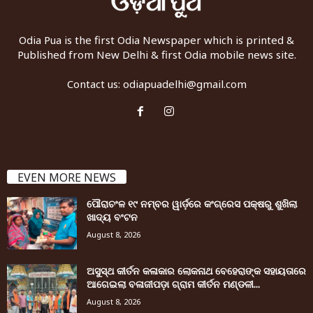
Odia Pua is the first Odia Newspaper which is printed &
Published from New Delhi & first Odia mobile news site.
Contact us:
odiapuadelhi@gmail.com
EVEN MORE NEWS
ପୌରାଚଂଳ ୧୯ ନମ୍ବର ୱାର୍ଡ଼ରେ କଂଗ୍ରେସ ପକ୍ଷରୁ ଶୁଖିଲା
ଖାଦ୍ୟ ବଂଟନ
August 8, 2026
ଅସୁସ୍ଥ କୀର୍ତନ କଳାକାର ଲୋକନାଥ ବେହେରାଙ୍କ ସହାୟତାରେ
ଆଗେଇଲା ବଳାଜୀପଡ଼ା ଗ୍ରାମ କୀର୍ତନ ମଣ୍ଡଳୀ...
August 8, 2026