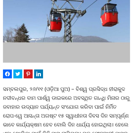
ସମ୍ବଲପୁର, ୨୬/୧୧ (ଓଡ଼ିଆ ପୁଅ) – ବିଶ୍ୱ ପ୍ରସିଦ୍ଧ ହୀରାକୁଦ
ନଦୀବନ୍ଧର ବାମ ପାର୍ଶ୍ୱ ଡାଇକରେ ଅବସ୍ଥିତ ଗାନ୍ଧି ମିନାର ଠାରୁ
ଜବାହାର ଉଦ୍ୟାନ ପର୍ଯ୍ୟନ୍ତ ସଂଯୋଗ କରିବା ପାଇଁ ନିର୍ମିତ
ରୋପ-ୱେ ଆସନ୍ତା ଅଗଷ୍ଟ ୧୫ ସ୍ୱାଧୀନତା ଦିବସ ଦିନ ସମ୍ପୂର୍ଣ୍ଣ
ଭାବେ କାର୍ଯ୍ୟକ୍ଷମ ହେବ ବୋଲି ଦିନ ଧାର୍ଯ୍ୟ ହୋଇଥିଲା। ହେଲେ