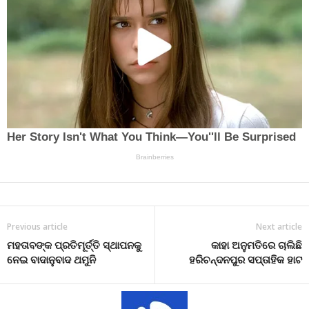
Previous article
Next article
ମହତାବଙ୍କ ପ୍ରତିମୂର୍ତ୍ତି ସ୍ଥାପନକୁ
କାହା ଅନୁମତିରେ ଚାଲିଛି
ନେଇ ବାଦାନୁବାଦ ଥମୁନି
ହରିଚନ୍ଦନପୁର ସପ୍ତାହିକ ହାଟ