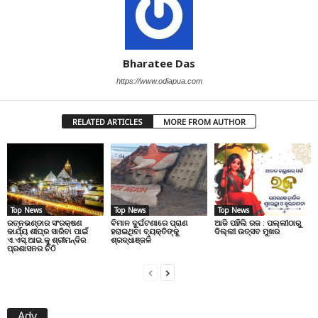
Bharatee Das
https://www.odiapua.com
RELATED ARTICLES
MORE FROM AUTHOR
Top News
Top News
Top News
ରତ୍ନଭଣ୍ଡାର ସଂରକ୍ଷଣ
ବିମାନ ଦୁର୍ଘଟଣାରେ ପ୍ରାଣ
ଆଜି ପହିଲି ରଜ : ପଲ୍ଲୀଠାରୁ
କାର୍ଯ୍ୟ ଶୀଘ୍ର ସାରିବା ପାଇଁ
ହରାଇଥିବା ବ୍ୟକ୍ତିଙ୍କୁ
ଦିଲ୍ଲୀ ଉତ୍ସବ ମୁଖର
ଏ.ଏସ୍.ଆଇ.କୁ ଶ୍ରୀମନ୍ଦିର
ଶ୍ରଦ୍ଧାଞ୍ଜଳି
ପ୍ରଶାସନର ଚିଠି
Adv