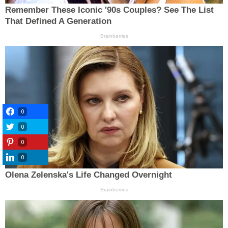
0
0
0
0