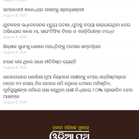
ସମାଜସେବୀ ଜ୍ଞାନେନ୍ଦ୍ର ଦାସଙ୍କୁ ଶ୍ରଦ୍ଧାଞ୍ଜଳୀ
August 8, 2026
ଯୁବକଙ୍କ ସନ୍ଦେହଜନକ ମୃତ୍ୟୁ ଘଟଣା ,ପୁଅକୁ ହତ୍ୟା କାରାଯାଇଥିବା ନେଇ
ଅଭିଯୋଗ କଲେ ମା, ସାଇଂଟିଫିକ ଟିମର ଓ ଏସଡ଼ିପିଓଙ୍କ ତଦନ୍ତ
August 8, 2026
ଶିକ୍ଷକ ସୁଧାଂଶୁ ଶେଖର ମହାନ୍ତିଙ୍କୁ ଅବସର ସମ୍ବର୍ଦ୍ଧନା
August 8, 2026
ଚରଣ ଦାସ ଥିଲେ ଜଣେ ନୀତିନିଷ୍ଠ ବ୍ୟକ୍ତି
August 8, 2026
ଧାମନଗରରେ ଧାନକିଣା ନୂଆ ନିୟମରେ ଚାଷୀଙ୍କୁ ଝଟ୍‌କା,ଏଗ୍ରିଷ୍ଟାକ୍‌ରେ
ମାତ୍ର ୧୦ ହଜାର; ନିଜ ନାମରେ ଜମି ନଥିଲେ ଟୋକନ ଅନିଶ୍ଚିତ,
ପୂର୍ବପୁରୁଷଙ୍କ ଜମିରେ ଚାଷ କରୁଥିବା ଚାଷୀ ଚିନ୍ତାରେ; ୮୦% ପ୍ରଭାବିତ ହେବା
ଆଶଙ୍କା
August 8, 2026