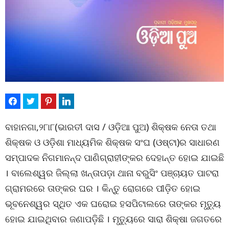
ବାହାନଗା,୨୮ା୮(ଭାରତୀ ଦାସ / ଓଡ଼ିଆ ପୁଅ) ଶିକ୍ଷକ ନେତା ତଥା
ଶିକ୍ଷକ ଓ ଓଡ଼ିଶା ମାଧ୍ୟମିକ ଶିକ୍ଷକ ସଂଘ (ଓଷ୍ଟା)ର ସାଧାରଣ
ସମ୍ପାଦକ ନିଗମାନନ୍ଦ ପାଣିଗ୍ରାହୀଙ୍କର ଦେହାନ୍ତ ହୋଇ ଯାଇଛି
। ବାଲେଶ୍ୱର ଜିଲ୍ଲା ଖନ୍ତାପଡ଼ା ଥାନା ବରୁସିଂ ପଞ୍ଚାୟତ ପାଟରା
ଗ୍ରାମରରେ ତାଙ୍କର ଘର । କିନ୍ତୁ ରୋଗରେ ପୀଡ଼ିତ ହୋଇ
ଭୂବନେଶ୍ୱର ସ୍ଥିତ ଏକ ଘରୋଇ ହସପିଟାଲରେ ତାଙ୍କର ମୃତ୍ୟୁ
ହୋଇ ଯାଇଥିବାର ଜଣାପଡ଼ିଛି । ମୃତ୍ୟୁରେ ସାରା ଶିକ୍ଷା ଜଗତରେ