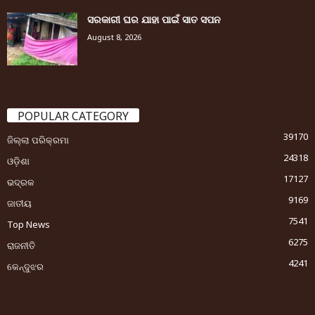
ସରକାରୀ ଘର ଯାହା ପାଇଁ ସାତ ସପନ
August 8, 2026
POPULAR CATEGORY
39170
ଜିଲ୍ଲା ପରିକ୍ରମା
24318
ଓଡ଼ିଶା
17127
ଭଦ୍ରକ
9169
ଜାତୀୟ
7541
Top News
6275
ରାଜନୀତି
4241
କେନ୍ଦୁଝର