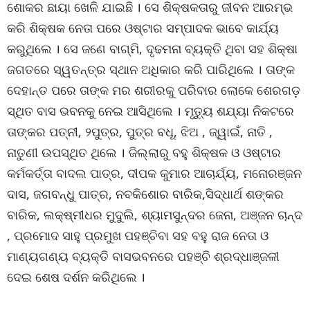
ଶୋକର ଛାୟା ଖେଳି ଯାଇଛି । ସେ ଶିକ୍ଷକତାରୁ ଜୀବନ ଆରମ୍ଭ
କରି ଶିକ୍ଷକ ନେତା ପରେ ଓଷ୍ଟାର ସମ୍ପାଦକ ଭାବେ କାର୍ଯ୍ୟ
କରୁଥିଲେ । ସେ ଜଣେ ବାଗ୍ମି, ଦୃଢମନା ବ୍ୟକ୍ତି ଥିବା ସହ ଶିକ୍ଷା
ଜଗତରେ ସ୍ୱତନ୍ତ୍ର ସ୍ଥାନ ଅଧିକାର କରି ପାରିଥିଲେ । ତାଙ୍କ
ଦେହାନ୍ତ ପରେ ତାଙ୍କ ମର ଶରୀରକୁ ପରିବାର ଲୋକେ ଶେରଗଡ଼
ସ୍ଥିତ ବାସ ଭବନକୁ ନେଇ ଆସିଥିଲେ । ମୃତ୍ୟୁ ଶଯ୍ୟା ନିକଟରେ
ତାଙ୍କର ପତ୍ନୀ, ୨ପୁତ୍ର, ପୁତ୍ର ବଧୂ, ଝିଅ , ଜ୍ୱାଇଁ, ନାତି ,
ନାତୁଣୀ ଉପସ୍ଥିତ ଥିଲେ । ଜିଲ୍ଲାରୁ ବହୁ ଶିକ୍ଷକ ଓ ଓଷ୍ଟାର
କର୍ମକର୍ତ୍ତା ବାଦଲ ପାତ୍ର, ଦୀପକ କୁମାର ଆଚାର୍ଯ୍ୟ, ମନୋରଞ୍ଜନ
ଦାସ, ଜଗବନ୍ଧୁ ପାତ୍ର, ନବକିଶୋର ବାରିକ,ସିଦ୍ଧାର୍ଥ ଶଙ୍କର
ବାରିକ, ଲକ୍ଷ୍ମୀଧର ମୁଦୁଲି, ଶ୍ୟାମସୁନ୍ଦର ଜେନା, ଅଞ୍ଜନ ଚାନ୍ଦ
, ପ୍ରମୋଦ ସାହୁ ପ୍ରମୁଖ ପହଞ୍ଚିବା ସହ ବହୁ ରାଜ ନେତା ଓ
ମାଣ୍ୟଗଣ୍ୟ ବ୍ୟକ୍ତି ବାସଭବନରେ ପହଞ୍ଚି ଶ୍ରଦ୍ଧାଞ୍ଜଳୀ
ଦେଇ ଶେଷ ଦର୍ଶନ କରିଥିଲେ ।