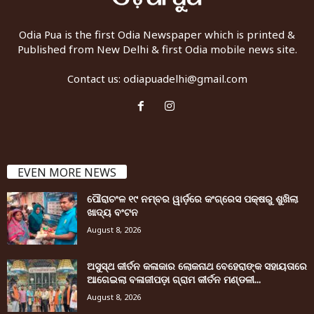
Odia Pua is the first Odia Newspaper which is printed &
Published from New Delhi & first Odia mobile news site.
Contact us:
odiapuadelhi@gmail.com
EVEN MORE NEWS
ପୌରାଚଂଳ ୧୯ ନମ୍ବର ୱାର୍ଡ଼ରେ କଂଗ୍ରେସ ପକ୍ଷରୁ ଶୁଖିଲା
ଖାଦ୍ୟ ବଂଟନ
August 8, 2026
ଅସୁସ୍ଥ କୀର୍ତନ କଳାକାର ଲୋକନାଥ ବେହେରାଙ୍କ ସହାୟତାରେ
ଆଗେଇଲା ବଳାଜୀପଡ଼ା ଗ୍ରାମ କୀର୍ତନ ମଣ୍ଡଳୀ...
August 8, 2026