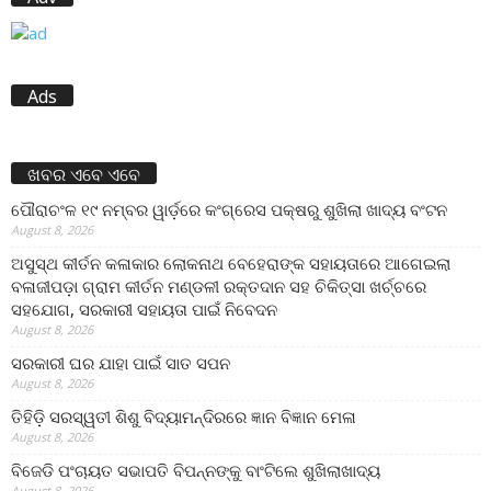
Ads
ଖବର ଏବେ ଏବେ
ପୌରାଚଂଳ ୧୯ ନମ୍ବର ୱାର୍ଡ଼ରେ କଂଗ୍ରେସ ପକ୍ଷରୁ ଶୁଖିଲା ଖାଦ୍ୟ ବଂଟନ
August 8, 2026
ଅସୁସ୍ଥ କୀର୍ତନ କଳାକାର ଲୋକନାଥ ବେହେରାଙ୍କ ସହାୟତାରେ ଆଗେଇଲା
ବଳାଜୀପଡ଼ା ଗ୍ରାମ କୀର୍ତନ ମଣ୍ଡଳୀ ରକ୍ତଦାନ ସହ ଚିକିତ୍ସା ଖର୍ଚ୍ଚରେ
ସହଯୋଗ, ସରକାରୀ ସହାୟତା ପାଇଁ ନିବେଦନ
August 8, 2026
ସରକାରୀ ଘର ଯାହା ପାଇଁ ସାତ ସପନ
August 8, 2026
ତିହିଡି଼ ସରସ୍ୱତୀ ଶିଶୁ ବିଦ୍ୟାମନ୍ଦିରରେ ଜ୍ଞାନ ବିଜ୍ଞାନ ମେଳା
August 8, 2026
ବିଜେଡି ପଂଚାୟତ ସଭାପତି ବିପନ୍ନଙ୍କୁ ବାଂଟିଲେ ଶୁଖିଲାଖାଦ୍ୟ
August 8, 2026