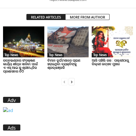
RELATED ARTICLES
MORE FROM AUTHOR
Top News
Top News
Top News
ରତ୍ନଭଣ୍ଡାର ସଂରକ୍ଷଣ
ବିମାନ ଦୁର୍ଘଟଣାରେ ପ୍ରାଣ
ଆଜି ପହିଲି ରଜ : ପଲ୍ଲୀଠାରୁ
କାର୍ଯ୍ୟ ଶୀଘ୍ର ସାରିବା ପାଇଁ
ହରାଇଥିବା ବ୍ୟକ୍ତିଙ୍କୁ
ଦିଲ୍ଲୀ ଉତ୍ସବ ମୁଖର
ଏ.ଏସ୍.ଆଇ.କୁ ଶ୍ରୀମନ୍ଦିର
ଶ୍ରଦ୍ଧାଞ୍ଜଳି
ପ୍ରଶାସନର ଚିଠି
Adv
Ads