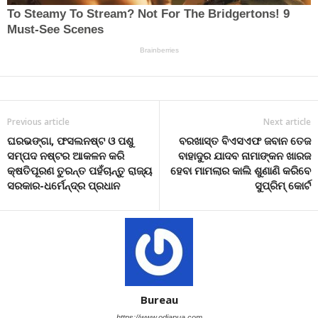
Previous article
Next article
ଘରଭଙ୍ଗା, ଫସଲନଷ୍ଟ ଓ ପଶୁ
ବରଖାସ୍ତ ବିଏସଏଫ ଜବାନ ତେଜ
ସମ୍ପଦ ନଷ୍ଟର ଆକଳନ କରି
ବାହାଦୁର ଯାଦବ ନାମାଙ୍କନ ଖାରଜ
କ୍ଷତିପୂରଣ ତୁରନ୍ତ ପହଁଚାନ୍ତୁ ରାଜ୍ୟ
ହେବା ମାମଲାର କାଲି ଶୁଣାଣି କରିବେ
ସରକାର-ଧର୍ମେନ୍ଦ୍ର ପ୍ରଧାନ
ସୁପ୍ରିମ୍ କୋର୍ଟ
Bureau
https://www.odiapua.com