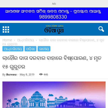
Ads
Home
ଆନ୍ତର୍ଜାତୀୟ
ଲାହୌର ଦାତା ଦରବାର ବାହାରେ ବିଷ୍ପୋରଣ, ୪ ମୃତ
୧୫ ଗୁରୁତର
ଆନ୍ତର୍ଜାତୀୟ
ଓଡ଼ିଶା
ଜାତୀୟ
ଲାହୌର ଦାତା ଦରବାର ବାହାରେ ବିଷ୍ପୋରଣ, ୪ ମୃତ
୧୫ ଗୁରୁତର
By
Bureau
-
May 8, 2019
446