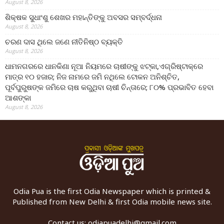
August 8, 2026
ଶିକ୍ଷକ ସୁଧାଂଶୁ ଶେଖର ମହାନ୍ତିଙ୍କୁ ଅବସର ସମ୍ବର୍ଦ୍ଧନା
August 8, 2026
ଚରଣ ଦାସ ଥିଲେ ଜଣେ ନୀତିନିଷ୍ଠ ବ୍ୟକ୍ତି
August 8, 2026
ଧାମନଗରରେ ଧାନକିଣା ନୂଆ ନିୟମରେ ଚାଷୀଙ୍କୁ ଝଟ୍‌କା,ଏଗ୍ରିଷ୍ଟାକ୍‌ରେ
ମାତ୍ର ୧୦ ହଜାର; ନିଜ ନାମରେ ଜମି ନଥିଲେ ଟୋକନ ଅନିଶ୍ଚିତ,
ପୂର୍ବପୁରୁଷଙ୍କ ଜମିରେ ଚାଷ କରୁଥିବା ଚାଷୀ ଚିନ୍ତାରେ; ୮୦% ପ୍ରଭାବିତ ହେବା
ଆଶଙ୍କା
August 8, 2026
Odia Pua is the first Odia Newspaper which is printed &
Published from New Delhi & first Odia mobile news site.
Contact us:
odiapuadelhi@gmail.com