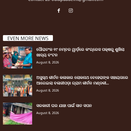
EVEN MORE NEWS
ପୌରାଚଂଳ ୧୯ ନମ୍ବର ୱାର୍ଡ଼ରେ କଂଗ୍ରେସ ପକ୍ଷରୁ ଶୁଖିଲା
ଖାଦ୍ୟ ବଂଟନ
August 8, 2026
ଅସୁସ୍ଥ କୀର୍ତନ କଳାକାର ଲୋକନାଥ ବେହେରାଙ୍କ ସହାୟତାରେ
ଆଗେଇଲା ବଳାଜୀପଡ଼ା ଗ୍ରାମ କୀର୍ତନ ମଣ୍ଡଳୀ...
August 8, 2026
ସରକାରୀ ଘର ଯାହା ପାଇଁ ସାତ ସପନ
August 8, 2026