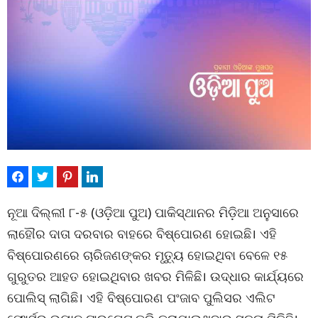
ନୂଆ ଦିଲ୍ଲୀ ୮-୫ (ଓଡ଼ିଆ ପୁଅ) ପାକିସ୍ଥାନର ମିଡ଼ିଆ ଅନୁସାରେ
ଲାହୌର ଦାତା ଦରବାର ବାହରେ ବିଷ୍ପୋରଣ ହୋଇଛି। ଏହି
ବିଷ୍ପୋରଣରେ ଚାରିଜଣଙ୍କର ମୃତ୍ୟୁ ହୋଇଥିବା ବେଳେ ୧୫
ଗୁରୁତର ଆହତ ହୋଇଥିବାର ଖବର ମିଳିଛି। ଉଦ୍ଧାର କାର୍ଯ୍ୟରେ
ପୋଲିସ୍ ଲାଗିଛି। ଏହି ବିଷ୍ପୋରଣ ପଂଜାବ ପୁଲିସର ଏଲିଟ