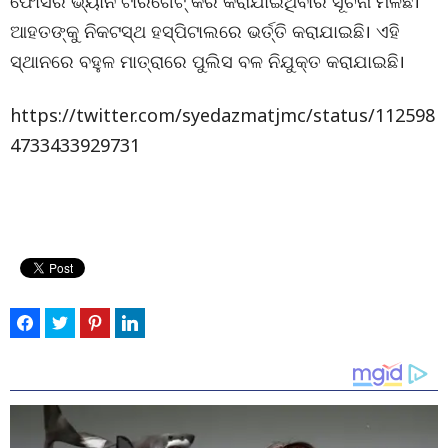
ଫୋର୍ସର ଭ୍ୟାନ ଟାରଗେଟ୍ କରି କରାଯାଇଥିବାର ସୂଚନା ମିଳିଛି।
ଆହତଙ୍କୁ ନିକଟସ୍ଥ ହସ୍ପିଟାଲରେ ଭର୍ତ୍ତି କରାଯାଇଛି। ଏହି
ସ୍ଥାନରେ ବହୁଳ ମାତ୍ରାରେ ପୁଲିସ ବଳ ନିଯୁକ୍ତ କରାଯାଇଛି।
https://twitter.com/syedazmatjmc/status/112598
4733433929731