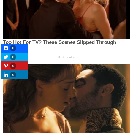
0
0
0
0