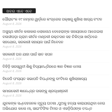
ଖବର ଏବେ ଏବେ
ପୌରାଚଂଳ ୧୯ ନମ୍ବର ୱାର୍ଡ଼ରେ କଂଗ୍ରେସ ପକ୍ଷରୁ ଶୁଖିଲା ଖାଦ୍ୟ ବଂଟନ
August 8, 2026
ଅସୁସ୍ଥ କୀର୍ତନ କଳାକାର ଲୋକନାଥ ବେହେରାଙ୍କ ସହାୟତାରେ ଆଗେଇଲା
ବଳାଜୀପଡ଼ା ଗ୍ରାମ କୀର୍ତନ ମଣ୍ଡଳୀ ରକ୍ତଦାନ ସହ ଚିକିତ୍ସା ଖର୍ଚ୍ଚରେ
ସହଯୋଗ, ସରକାରୀ ସହାୟତା ପାଇଁ ନିବେଦନ
August 8, 2026
ସରକାରୀ ଘର ଯାହା ପାଇଁ ସାତ ସପନ
August 8, 2026
ତିହିଡି଼ ସରସ୍ୱତୀ ଶିଶୁ ବିଦ୍ୟାମନ୍ଦିରରେ ଜ୍ଞାନ ବିଜ୍ଞାନ ମେଳା
August 8, 2026
ବିଜେଡି ପଂଚାୟତ ସଭାପତି ବିପନ୍ନଙ୍କୁ ବାଂଟିଲେ ଶୁଖିଲାଖାଦ୍ୟ
August 8, 2026
ସମାଜସେବୀ ଜ୍ଞାନେନ୍ଦ୍ର ଦାସଙ୍କୁ ଶ୍ରଦ୍ଧାଞ୍ଜଳୀ
August 8, 2026
ଯୁବକଙ୍କ ସନ୍ଦେହଜନକ ମୃତ୍ୟୁ ଘଟଣା ,ପୁଅକୁ ହତ୍ୟା କାରାଯାଇଥିବା ନେଇ
ଅଭିଯୋଗ କଲେ ମା, ସାଇଂଟିଫିକ ଟିମର ଓ ଏସଡ଼ିପିଓଙ୍କ ତଦନ୍ତ