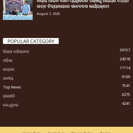
ଜିଲ୍ଲା ଆଇନ ସେବା ପ୍ରାଧିକରଣ ପକ୍ଷରୁ ନାରାୟଣ ଚନ୍ଦ୍ର
ଉଚ୍ଚ ବିଦ୍ୟାଳୟରେ ସଚେତନତା କାର୍ଯ୍ୟକ୍ରମ
August 7, 2026
POPULAR CATEGORY
39157
ଜିଲ୍ଲା ପରିକ୍ରମା
24318
ଓଡ଼ିଶା
17114
ଭଦ୍ରକ
9169
ଜାତୀୟ
7541
Top News
6275
ରାଜନୀତି
4241
କେନ୍ଦୁଝର