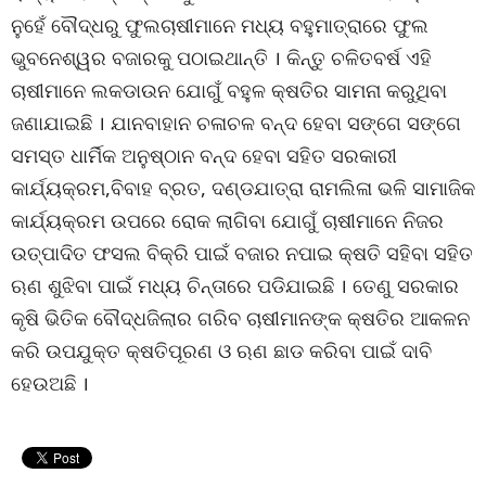
ନୁହେଁ ବୌଦ୍ଧରୁ ଫୁଲଚାଷୀମାନେ ମଧ୍ୟ ବହୁମାତ୍ରାରେ ଫୁଲ
ଭୁବନେଶ୍ୱର ବଜାରକୁ ପଠାଇଥାନ୍ତି । କିନ୍ତୁ ଚଳିତବର୍ଷ ଏହି
ଚାଷୀମାନେ ଲକଡାଉନ ଯୋଗୁଁ ବହୁଳ କ୍ଷତିର ସାମନା କରୁଥିବା
ଜଣାଯାଇଛି । ଯାନବାହାନ ଚଳାଚଳ ବନ୍ଦ ହେବା ସଙ୍ଗେ ସଙ୍ଗେ
ସମସ୍ତ ଧାର୍ମିକ ଅନୁଷ୍ଠାନ ବନ୍ଦ ହେବା ସହିତ ସରକାରୀ
କାର୍ଯ୍ୟକ୍ରମ,ବିବାହ ବ୍ରତ, ଦଣ୍ଡଯାତ୍ରା ରାମଲିଳା ଭଳି ସାମାଜିକ
କାର୍ଯ୍ୟକ୍ରମ ଉପରେ ରୋକ ଲାଗିବା ଯୋଗୁଁ ଚାଷୀମାନେ ନିଜର
ଉତ୍ପାଦିତ ଫସଲ ବିକ୍ରି ପାଇଁ ବଜାର ନପାଇ କ୍ଷତି ସହିବା ସହିତ
ଋଣ ଶୁଝିବା ପାଇଁ ମଧ୍ୟ ଚିନ୍ତାରେ ପଡିଯାଇଛି । ତେଣୁ ସରକାର
କୃଷି ଭିତିକ ବୌଦ୍ଧଜିଲାର ଗରିବ ଚାଷୀମାନଙ୍କ କ୍ଷତିର ଆକଳନ
କରି ଉପଯୁକ୍ତ କ୍ଷତିପୂରଣ ଓ ଋଣ ଛାଡ କରିବା ପାଇଁ ଦାବି
ହେଉଅଛି ।