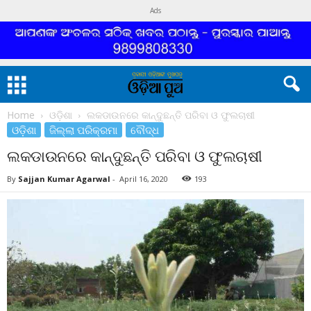
Ads
Home
ଓଡ଼ିଶା
ଲକଡାଉନରେ କାନ୍ଦୁଛନ୍ତି ପରିବା ଓ ଫୁଲଚାଷୀ
ଓଡ଼ିଶା
ଜିଲ୍ଲା ପରିକ୍ରମା
ବୌଦ୍ଧ
ଲକଡାଉନରେ କାନ୍ଦୁଛନ୍ତି ପରିବା ଓ ଫୁଲଚାଷୀ
By
Sajjan Kumar Agarwal
-
April 16, 2020
193