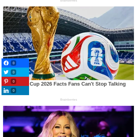
0
0
0
0