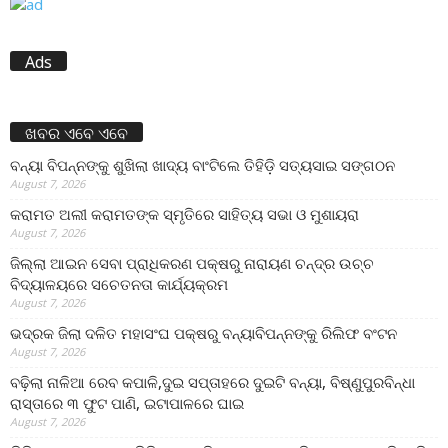
Ads
ଖବର ଏବେ ଏବେ
ବନ୍ୟା ବିପନ୍ନଙ୍କୁ ଶୁଖିଲା ଖାଦ୍ୟ ବାଂଟିଲେ ତିହିଡି଼ ସତ୍ୟସାଇ ସଙ୍ଗଠନ
August 7, 2026
କରାମତ ଅଲୀ କରାମତଙ୍କ ସ୍ମୃତିରେ ସାହିତ୍ୟ ସଭା ଓ ମୁଶାୟରା
August 7, 2026
ଜିଲ୍ଲା ଆଇନ ସେବା ପ୍ରାଧିକରଣ ପକ୍ଷରୁ ନାରାୟଣ ଚନ୍ଦ୍ର ଉଚ୍ଚ
ବିଦ୍ୟାଳୟରେ ସଚେତନତା କାର୍ଯ୍ୟକ୍ରମ
August 7, 2026
ଭଦ୍ରକ ଜିଲା ଦଳିତ ମହାସଂଘ ପକ୍ଷରୁ ବନ୍ୟାବିପନ୍ନଙ୍କୁ ରିଲିଫ ବଂଟନ
August 7, 2026
ବଢ଼ିଲା ନାଳିଆ ରେବ କପାଳି,ଦୁଇ ସପ୍ତାହରେ ଦୁଇଟି ବନ୍ୟା, ବିଷ୍ଣୁପୁରବିନ୍ଧା
ରାସ୍ତାରେ ୩ ଫୁଟ ପାଣି, ଇଟାପାଳରେ ଘାଇ
August 7, 2026