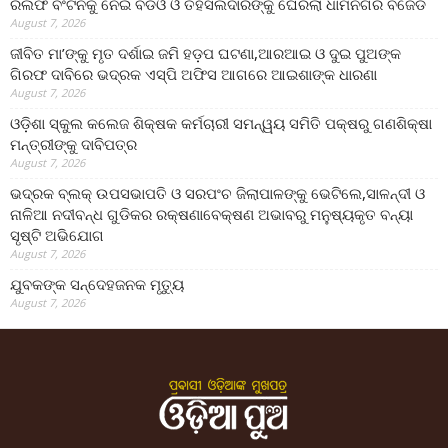
ରିଲିଫ ବଂଟନକୁ ନେଇ ବିଡିଓ ଓ ତହସିଲଦାରଙ୍କୁ ଘେରିଲା ଧାମନଗର ବିଜେଡି
August 7, 2026
ଜୀବିତ ମା’ଙ୍କୁ ମୃତ ଦର୍ଶାଇ ଜମି ହଡ଼ପ ଘଟଣା,ଆରଆଇ ଓ ଦୁଇ ପୁଅଙ୍କ
ଗିରଫ ଦାବିରେ ଭଦ୍ରକ ଏସ୍‌ପି ଅଫିସ ଆଗରେ ଆଇଶାଙ୍କ ଧାରଣା
August 7, 2026
ଓଡ଼ିଶା ସ୍କୁଲ କଲେଜ ଶିକ୍ଷକ କର୍ମଚାରୀ ସମନ୍ୱୟ ସମିତି ପକ୍ଷରୁ ଗଣଶିକ୍ଷା
ମନ୍ତ୍ରୀଙ୍କୁ ଦାବିପତ୍ର
August 7, 2026
ଭଦ୍ରକ ବ୍ଲକ୍ ଉପସଭାପତି ଓ ସରପଂଚ ଜିଲାପାଳଙ୍କୁ ଭେଟିଲେ,ସାଳନ୍ଦୀ ଓ
ନାଳିଆ ନଦୀବନ୍ଧ ଗୁଡିକର ରକ୍ଷଣାବେକ୍ଷଣ ଅଭାବରୁ ମନୁଷ୍ୟକୃତ ବନ୍ୟା
ସୃଷ୍ଟି ଅଭିଯୋଗ
August 7, 2026
ଯୁବକଙ୍କ ସନ୍ଦେହଜନକ ମୃତ୍ୟୁ
August 7, 2026