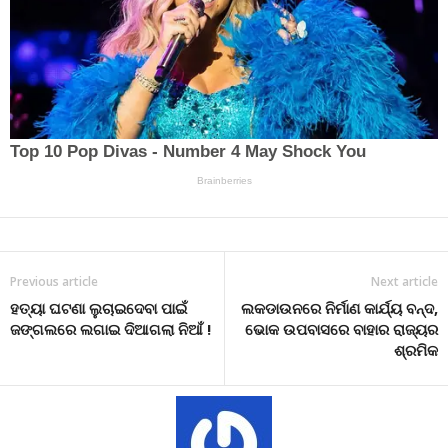
Previous article
Next article
ହତ୍ୟା ଘଟଣା ଲୁଚାଇଦେବା ପାଇଁ
ଲକଡାଉନରେ ନିର୍ମାଣ କାର୍ଯ୍ୟ ବନ୍ଦ,
ଜଙ୍ଗଲରେ ଲଗାଇ ଦିଆଗଲା ନିଆଁ !
ଭୋକ ଉପବାସରେ ବାହାର ରାଜ୍ୟର
ଶ୍ରମିକ