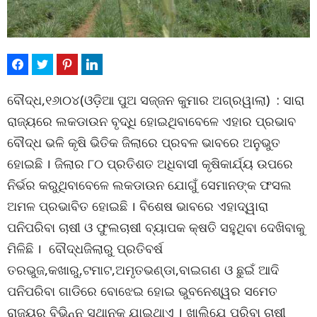
ବୌଦ୍ଧ,୧୬ା୦୪(ଓଡ଼ିଆ ପୁଅ ସଜ୍ଜନ କୁମାର ଅଗ୍ରୱାଲା) : ସାରା
ରାଜ୍ୟରେ ଲକଡାଉନ ବୃଦ୍ଧି ହୋଇଥିବାବେଳେ ଏହାର ପ୍ରଭାବ
ବୌଦ୍ଧ ଭଳି କୃଷି ଭିତିକ ଜିଲାରେ ପ୍ରବଳ ଭାବରେ ଅନୁଭୁତ
ହୋଇଛି । ଜିଲାର ୮୦ ପ୍ରତିଶତ ଅଧିବାସୀ କୃଷିକାର୍ଯ୍ୟ ଉପରେ
ନିର୍ଭର କରୁଥିବାବେଳେ ଲକଡାଉନ ଯୋଗୁଁ ସେମାନଙ୍କ ଫସଲ
ଅମଳ ପ୍ରଭାବିତ ହୋଇଛି । ବିଶେଷ ଭାବରେ ଏହାଦ୍ୱାରା
ପନିପରିବା ଚାଷୀ ଓ ଫୁଲଚାଷୀ ବ୍ୟାପକ କ୍ଷତି ସହୁଥିବା ଦେଖିବାକୁ
ମିଳିଛି । ବୌଦ୍ଧଜିଲାରୁ ପ୍ରତିବର୍ଷ
ତରଭୁଜ,କଖାରୁ,ଟମାଟ,ଅମୃତଭଣ୍ଡା,ବାଇଗଣ ଓ ଛୁଇଁ ଆଦି
ପନିପରିବା ଗାଡିରେ ବୋଝେଇ ହୋଇ ଭୁବନେଶ୍ୱର ସମେତ
ରାଜ୍ୟର ବିଭିନ୍ନ ସ୍ଥାନକୁ ଯାଇଥାଏ । ଖାଲିଯେ ପରିବା ଚାଷୀ