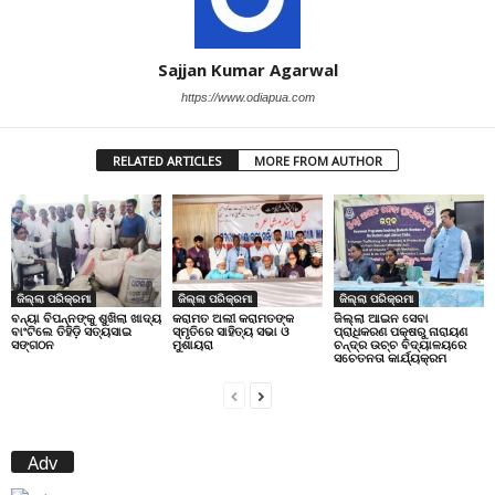
Sajjan Kumar Agarwal
https://www.odiapua.com
RELATED ARTICLES
MORE FROM AUTHOR
ଜିଲ୍ଲା ପରିକ୍ରମା
ଜିଲ୍ଲା ପରିକ୍ରମା
ଜିଲ୍ଲା ପରିକ୍ରମା
ବନ୍ୟା ବିପନ୍ନଙ୍କୁ ଶୁଖିଲା ଖାଦ୍ୟ
କରାମତ ଅଲୀ କରାମତଙ୍କ
ଜିଲ୍ଲା ଆଇନ ସେବା
ବାଂଟିଲେ ତିହିଡି଼ ସତ୍ୟସାଇ
ସ୍ମୃତିରେ ସାହିତ୍ୟ ସଭା ଓ
ପ୍ରାଧିକରଣ ପକ୍ଷରୁ ନାରାୟଣ
ସଙ୍ଗଠନ
ମୁଶାୟରା
ଚନ୍ଦ୍ର ଉଚ୍ଚ ବିଦ୍ୟାଳୟରେ
ସଚେତନତା କାର୍ଯ୍ୟକ୍ରମ
Adv