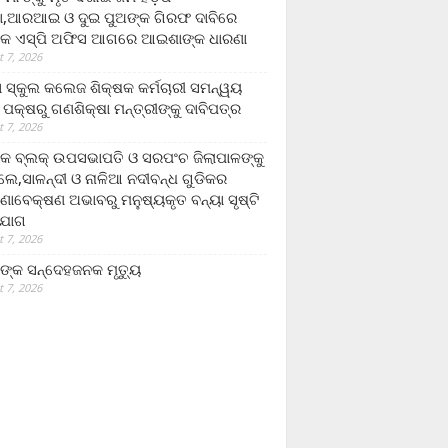
,ଆରଆଇ ଓ ଦୁଇ ପୁଅଙ୍କ ଗିରଫ ଦାବିରେ
କ ଏସ୍‌ପି ଅଫିସ ଆଗରେ ଆଇଶାଙ୍କ ଧାରଣା
 7, 2026
ା ସ୍କୁଲ କଲେଜ ଶିକ୍ଷକ କର୍ମଚାରୀ ସମନ୍ୱୟ
 ପକ୍ଷରୁ ଗଣଶିକ୍ଷା ମନ୍ତ୍ରୀଙ୍କୁ ଦାବିପତ୍ର
 7, 2026
କ ବ୍ଲକ୍ ଉପସଭାପତି ଓ ସରପଂଚ ଜିଲାପାଳଙ୍କୁ
ଲେ,ସାଳନ୍ଦୀ ଓ ନାଳିଆ ନଦୀବନ୍ଧ ଗୁଡିକର
ଣାବେକ୍ଷଣ ଅଭାବରୁ ମନୁଷ୍ୟକୃତ ବନ୍ୟା ସୃଷ୍ଟି
ଯୋଗ
 7, 2026
ଙ୍କ ସନ୍ଦେହଜନକ ମୃତ୍ୟୁ
 7, 2026