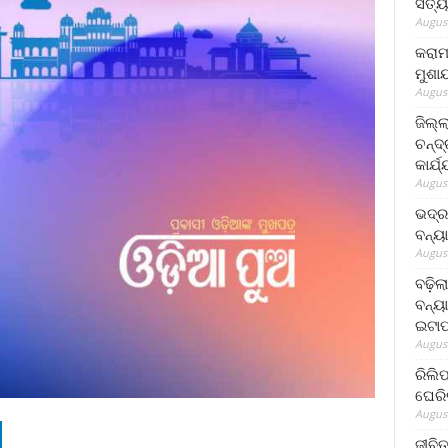
ସତ୍ୟ
August
କରାମ
ମୁଶା
August
ଜିଲ୍
ଚନ୍ଦ
କାର୍ଯ
August
ଭଦ୍ର
ବନ୍ୟ
August
ବଢ଼ିଲ
ବନ୍ୟା
ଇଟାପ
August
ରିଲି
ଘେରି
August
ଜୀବିତ