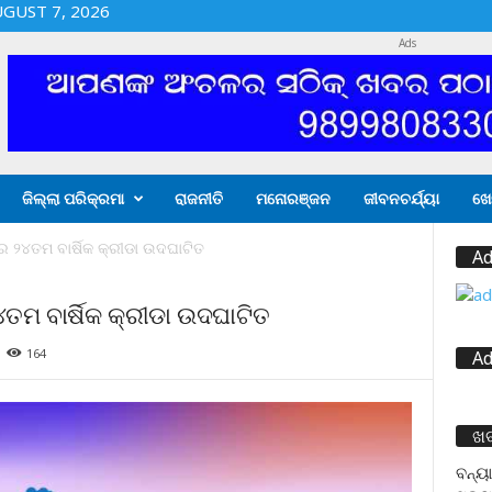
UGUST 7, 2026
Ads
ଜିଲ୍ଲା ପରିକ୍ରମା
ରାଜନୀତି
ମନୋରଞ୍ଜନ
ଜୀବନଚର୍ଯ୍ୟା
ଖେ
ର ୨୪ତମ ବାର୍ଷିକ କ୍ରୀଡା ଉଦଘାଟିତ
Ad
ତମ ବାର୍ଷିକ କ୍ରୀଡା ଉଦଘାଟିତ
164
Ad
ଖ
ବନ୍ୟା