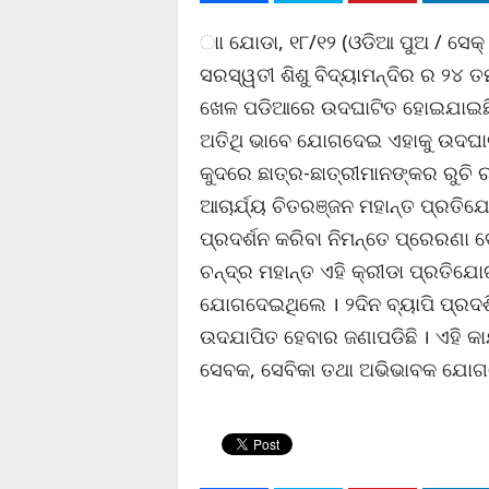
ାା ଯୋଡା, ୧୮/୧୨ (ଓଡିଆ ପୁଅ / ସେକ୍ ଜ
ସରସ୍ୱତୀ ଶିଶୁ ବିଦ୍ୟାମନ୍ଦିର ର ୨୪ ତମ
ଖେଳ ପଡିଆରେ ଉଦଘାଟିତ ହୋଇଯାଇଛି । ଯ
ଅତିଥି ଭାବେ ଯୋଗଦେଇ ଏହାକୁ ଉଦଘାଟ
କୁଦରେ ଛାତ୍ର-ଛାତ୍ରୀମାନଙ୍କର ରୁଚି
ଆଚାର୍ଯ୍ୟ ଚିତରଞ୍ଜନ ମହାନ୍ତ ପ୍ରତିଯ
ପ୍ରଦର୍ଶନ କରିବା ନିମନ୍ତେ ପ୍ରେରଣା 
ଚନ୍ଦ୍ର ମହାନ୍ତ ଏହି କ୍ରୀଡା ପ୍ରତିଯୋ
ଯୋଗଦେଇଥିଲେ । ୨ଦିନ ବ୍ୟାପି ପ୍ରଦର୍ଶ
ଉଦଯାପିତ ହେବାର ଜଣାପଡିଛି । ଏହି କାର
ସେବକ, ସେବିକା ତଥା ଅଭିଭାବକ ଯୋଗଦ