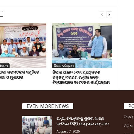
ିକ୍ରମା
ଜିଲ୍ଲା ପରିକ୍ରମା
ଅଲୀ କରାମତଙ୍କ ସ୍ମୃତିରେ
ଜିଲ୍ଲା ଆଇନ ସେବା ପ୍ରାଧିକରଣ
 ସଭା ଓ ମୁଶାୟରା
ପକ୍ଷରୁ ନାରାୟଣ ଚନ୍ଦ୍ର ଉଚ୍ଚ
ବିଦ୍ୟାଳୟରେ ସଚେତନତା କାର୍ଯ୍ୟକ୍ରମ
EVEN MORE NEWS
P
ଜିଲ୍ଲ
ବନ୍ୟା ବିପନ୍ନଙ୍କୁ ଶୁଖିଲା ଖାଦ୍ୟ
ବାଂଟିଲେ ତିହିଡି଼ ସତ୍ୟସାଇ ସଙ୍ଗଠନ
ଓଡ଼ିଶା
August 7, 2026