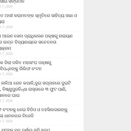
ସାଇ ସଙ୍ଗଠନ
 7, 2026
ତ ଅଲୀ କରାମତଙ୍କ ସ୍ମୃତିରେ ସାହିତ୍ୟ ସଭା ଓ
ୟରା
 7, 2026
ଲା ଆଇନ ସେବା ପ୍ରାଧିକରଣ ପକ୍ଷରୁ ନାରାୟଣ
୍ର ଉଚ୍ଚ ବିଦ୍ୟାଳୟରେ ସଚେତନତା
୍ୟକ୍ରମ
 7, 2026
କ ଜିଲା ଦଳିତ ମହାସଂଘ ପକ୍ଷରୁ
ାବିପନ୍ନଙ୍କୁ ରିଲିଫ ବଂଟନ
 7, 2026
ା ନାଳିଆ ରେବ କପାଳି,ଦୁଇ ସପ୍ତାହରେ ଦୁଇଟି
, ବିଷ୍ଣୁପୁରବିନ୍ଧା ରାସ୍ତାରେ ୩ ଫୁଟ ପାଣି,
ାଳରେ ଘାଇ
 7, 2026
ଫ ବଂଟନକୁ ନେଇ ବିଡିଓ ଓ ତହସିଲଦାରଙ୍କୁ
ଲା ଧାମନଗର ବିଜେଡି
 7, 2026
 ମା’ଙ୍କୁ ମୃତ ଦର୍ଶାଇ ଜମି ହଡ଼ପ