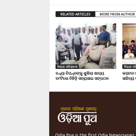
RELATED ARTICLES
MORE FROM AUTHOR
ଜିଲ୍ଲା ପରିକ୍ରମା
ଜିଲ୍ଲା ପର
ବନ୍ୟା ବିପନ୍ନଙ୍କୁ ଶୁଖିଲା ଖାଦ୍ୟ
କରାମତ 
ବାଂଟିଲେ ତିହିଡି଼ ସତ୍ୟସାଇ ସଙ୍ଗଠନ
ସାହିତ୍ୟ
Odia Pua is the first Odia Newspaper