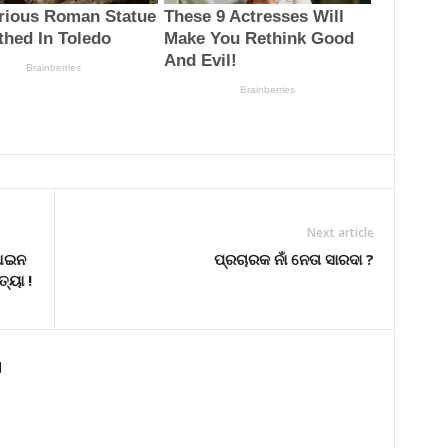
Next article
ଆଇନ
ପ୍ରଚାରକ ନାଁ ନେତା ସାରଦା ?
୍ୟା !
d