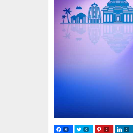
0
0
0
0