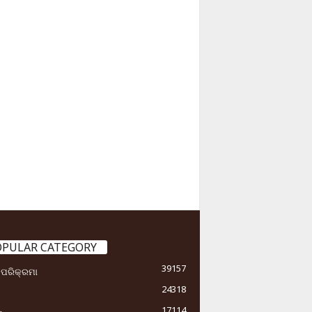
OPULAR CATEGORY
39157
ା ପରିକ୍ରମା
24318
17114