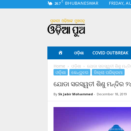
C
BHUBANESWAR
FRIDAY, A
26.7
O
d
i
a
p
u
a
ଓଡ଼ିଶା
COVID OUTBREAK
.
c
Home
ଓଡ଼ିଶା
ଯୋଡା ସରସ୍ୱତୀ ଶିଶୁ ମନ୍ଦି
o
ଓଡ଼ିଶା
କେନ୍ଦୁଝର
ଜିଲ୍ଲା ପରିକ୍ରମା
m
ଯୋଡା ସରସ୍ୱତୀ ଶିଶୁ ମନ୍ଦିର ୨୪
By
Sk Jabir Mohammed
-
December 18, 2019