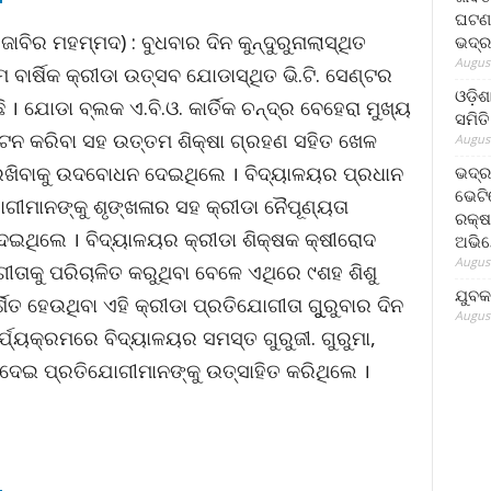
ଘଟଣା
ାବିର ମହମ୍ମଦ) : ବୁଧବାର ଦିନ କୁନ୍ଦୁରୁନାଲାସ୍ଥିତ
ଭଦ୍ର
August
 ବାର୍ଷିକ କ୍ରୀଡା ଉତ୍ସବ ଯୋଡାସ୍ଥିତ ଭି.ଟି. ସେଣ୍ଟର
ଓଡ଼ିଶ
ୋଡା ବ୍ଲକ ଏ.ବି.ଓ. କାର୍ତିକ ଚନ୍ଦ୍ର ବେହେରା ମୁଖ୍ୟ
ସମିତି
ନ କରିବା ସହ ଉତ୍ତମ ଶିକ୍ଷା ଗ୍ରହଣ ସହିତ ଖେଳ
August
 ରଖିବାକୁ ଉଦବୋଧନ ଦେଇଥିଲେ । ବିଦ୍ୟାଳୟର ପ୍ରଧାନ
ଭଦ୍ର
ଭେଟି
ୋଗୀମାନଙ୍କୁ ଶୃଙ୍ଖଳାର ସହ କ୍ରୀଡା ନୈପୂଣ୍ୟତା
ରକ୍ଷ
ଦେଇଥିଲେ । ବିଦ୍ୟାଳୟର କ୍ରୀଡା ଶିକ୍ଷକ କ୍ଷୀରୋଦ
ଅଭି
August
ଗୀତାକୁ ପରିଚାଳିତ କରୁଥିବା ବେଳେ ଏଥିରେ ୯ଶହ ଶିଶୁ
ଯୁବକ
ିତ ହେଉଥିବା ଏହି କ୍ରୀଡା ପ୍ରତିଯୋଗୀତା ଗୁୁରୁବାର ଦିନ
August
୍ଯ୍ୟକ୍ରମରେ ବିଦ୍ୟାଳୟର ସମସ୍ତ ଗୁରୁଜୀ. ଗୁରୁମା,
େଇ ପ୍ରତିଯୋଗୀମାନଙ୍କୁ ଉତ୍ସାହିତ କରିଥିଲେ ।