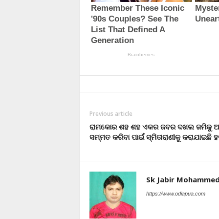
Previous article
ରାମକୋର ଶହ ଶହ ଏକର ଜବର ଦଖଲ ଜମିକୁ 
ସମ୍ମତ କରିବା ପାଇଁ ସ୍ମିତାରାଣୀକୁ କରାଯାଇଛି ହତ
Sk Jabir Mohamme
https://www.odiapua.com