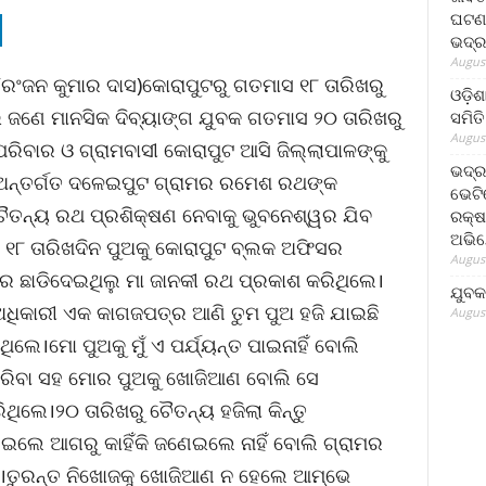
ଘଟଣା
ଭଦ୍ର
August
/ରଂଜନ କୁମାର ଦାସ)କୋରାପୁଟରୁ ଗତମାସ ୧୮ ତାରିଖରୁ
ଓଡ଼ିଶ
 ଜଣେ ମାନସିକ ଦିବ୍ୟାଙ୍ଗ ଯୁବକ ଗତମାସ ୨୦ ତାରିଖରୁ
ସମିତି
August
ରିବାର ଓ ଗ୍ରାମବାସୀ କୋରାପୁଟ ଆସି ଜିଲ୍ଲାପାଳଙ୍କୁ
ଭଦ୍ର
କ ଅନ୍ତର୍ଗତ ଦଳେଇପୁଟ ଗ୍ରାମର ରମେଶ ରଥଙ୍କ
ଭେଟି
ଚୈତନ୍ୟ ରଥ ପ୍ରଶିକ୍ଷଣ ନେବାକୁ ଭୁବନେଶ୍ୱର ଯିବ
ରକ୍ଷ
ଅଭି
 ୧୮ ତାରିଖଦିନ ପୁଅକୁ କୋରାପୁଟ ବ୍ଲକ ଅଫିସର
August
ରେ ଛାଡିଦେଇଥିଲୁ ମା ଜାନକୀ ରଥ ପ୍ରକାଶ କରିଥିଲେ।
ଯୁବକ
ଧିକାରୀ ଏକ କାଗଜପତ୍ର ଆଣି ତୁମ ପୁଅ ହଜି ଯାଇଛି
August
ଲେ।ମୋ ପୁଅକୁ ମୁଁ ଏ ପର୍ଯ୍ୟନ୍ତ ପାଇନାହିଁ ବୋଲି
 କରିବା ସହ ମୋର ପୁଅକୁ ଖୋଜିଆଣ ବୋଲି ସେ
ଥିଲେ।୨୦ ତାରିଖରୁ ଚୈତନ୍ୟ ହଜିଲା କିନ୍ତୁ
ଇଲେ ଆଗରୁ କାହିଁକି ଜଣେଇଲେ ନାହିଁ ବୋଲି ଗ୍ରାମର
ଲେ।ତୁରନ୍ତ ନିଖୋଜକୁ ଖୋଜିଆଣ ନ ହେଲେ ଆମ୍ଭେ