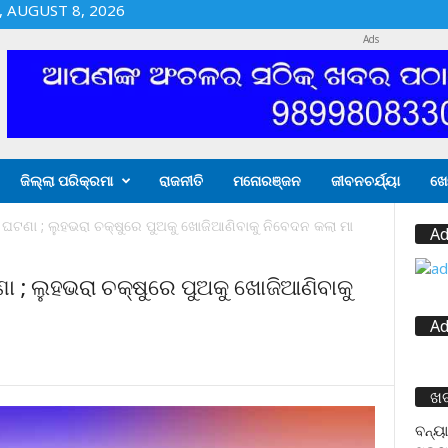
 AUGUST 8, 2026
Ads
ଜିଲ୍ଲା ପରିକ୍ରମା
ରାଜନୀତି
ମନୋରଞ୍ଜନ
ଜୀବନଚର୍ଯ୍ୟା
ଖେ
 ଘଟଣା ; ଲୁହଭରା ଚକ୍ଷୁରେ ପୁଅକୁ ଖୋଜିଆଣିବାକୁ ନିବେଦନ କଲା ମା
Ad
ା ; ଲୁହଭରା ଚକ୍ଷୁରେ ପୁଅକୁ ଖୋଜିଆଣିବାକୁ
Ad
ଖ
ବନ୍ୟା