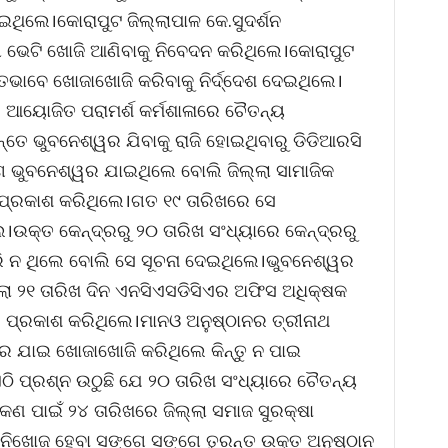
ଥିଲେ।କୋରାପୁଟ ଜିଲ୍ଲାପାଳ କେ.ସୁଦର୍ଶନ
ସୀ ଭେଟି ଖୋଜି ଆଣିବାକୁ ନିବେଦନ କରିଥିଲେ।କୋରାପୁଟ
ିତଭାବେ ଖୋଜାଖୋଜି କରିବାକୁ ନିର୍ଦ୍ଦେଶ ଦେଇଥିଲେ।
 ଆୟୋଜିତ ପରାମର୍ଶ କର୍ମଶାଳାରେ ଚୈତନ୍ୟ
୍ତେ ଭୁବନେଶ୍ୱର ଯିବାକୁ ରାଜି ହୋଇଥିବାରୁ ଡିଡିଆରସି
ଭୁବନେଶ୍ୱର ଯାଇଥିଲେ ବୋଲି ଜିଲ୍ଲା ସାମାଜିକ
ର ପ୍ରକାଶ କରିଥିଲେ।ଗତ ୧୯ ତାରିଖରେ ସେ
।ଉକ୍ତ କେନ୍ଦ୍ରରୁ ୨୦ ତାରିଖ ସଂଧ୍ୟାରେ କେନ୍ଦ୍ରରୁ
େରି ନ ଥିଲେ ବୋଲି ସେ ସୂଚନା ଦେଇଥିଲେ।ଭୁବନେଶ୍ୱର
ା ୨୧ ତାରିଖ ଦିନ ଏନସିଏସଡିସିଏର ଅଫିସ ଅଧିକ୍ଷକ
େ ପ୍ରକାଶ କରିଥିଲେ।ମାନଓ ଅନୁଷ୍ଠାନର ତ୍ରୀନାଥ
ୱର ଯାଇ ଖୋଜାଖୋଜି କରିଥିଲେ କିନ୍ତୁ ନ ପାଇ
ି ପ୍ରଶ୍ନ ଉଠୁଛି ଯେ ୨୦ ତାରିଖ ସଂଧ୍ୟାରେ ଚୈତନ୍ୟ
କଣ ପାଇଁ ୨୪ ତାରିଖରେ ଜିଲ୍ଲା ସମାଜ ସୁରକ୍ଷା
ନିଖୋଜ ହେବା ସଙ୍ଗେ ସଙ୍ଗେ ତୁରନ୍ତ ଉକ୍ତ ଅନୁଷ୍ଠାନ