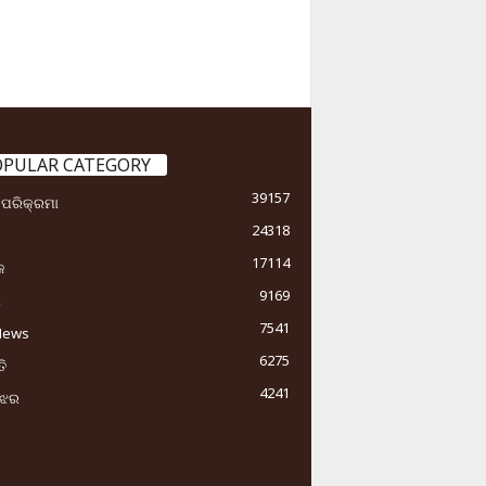
OPULAR CATEGORY
39157
ା ପରିକ୍ରମା
24318
17114
କ
9169
ୟ
7541
News
6275
ି
4241
ୁଝର