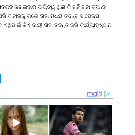
ବଗତ କରାଇବାର ଦାୟିତ୍ୱ ଥିଲା କି ନାହିଁ ତାହା ତଦନ୍ତ
ପରି ବାହାରକୁ ଗଲେ ତାହା ମଧ୍ୟ ତଦନ୍ତ ସାପେକ୍ଷ
ଥିପାଇଁ କିଏ ଦାୟୀ ତାହା ତଦନ୍ତ କରି କାର୍ଯ୍ୟାନୁଷ୍ଠାନ