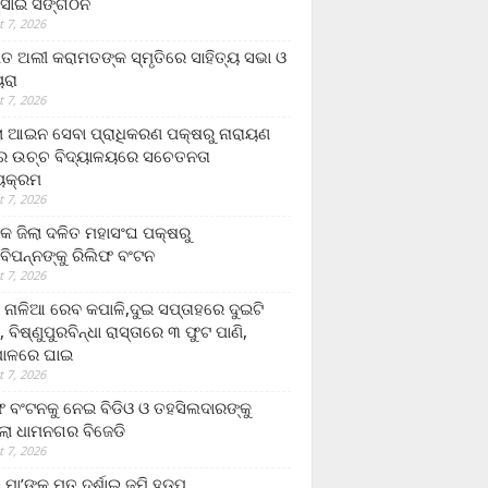
ସାଇ ସଙ୍ଗଠନ
 7, 2026
ତ ଅଲୀ କରାମତଙ୍କ ସ୍ମୃତିରେ ସାହିତ୍ୟ ସଭା ଓ
ୟରା
 7, 2026
ଲା ଆଇନ ସେବା ପ୍ରାଧିକରଣ ପକ୍ଷରୁ ନାରାୟଣ
୍ର ଉଚ୍ଚ ବିଦ୍ୟାଳୟରେ ସଚେତନତା
୍ୟକ୍ରମ
 7, 2026
କ ଜିଲା ଦଳିତ ମହାସଂଘ ପକ୍ଷରୁ
ାବିପନ୍ନଙ୍କୁ ରିଲିଫ ବଂଟନ
 7, 2026
ା ନାଳିଆ ରେବ କପାଳି,ଦୁଇ ସପ୍ତାହରେ ଦୁଇଟି
, ବିଷ୍ଣୁପୁରବିନ୍ଧା ରାସ୍ତାରେ ୩ ଫୁଟ ପାଣି,
ାଳରେ ଘାଇ
 7, 2026
ଫ ବଂଟନକୁ ନେଇ ବିଡିଓ ଓ ତହସିଲଦାରଙ୍କୁ
ଲା ଧାମନଗର ବିଜେଡି
 7, 2026
 ମା’ଙ୍କୁ ମୃତ ଦର୍ଶାଇ ଜମି ହଡ଼ପ