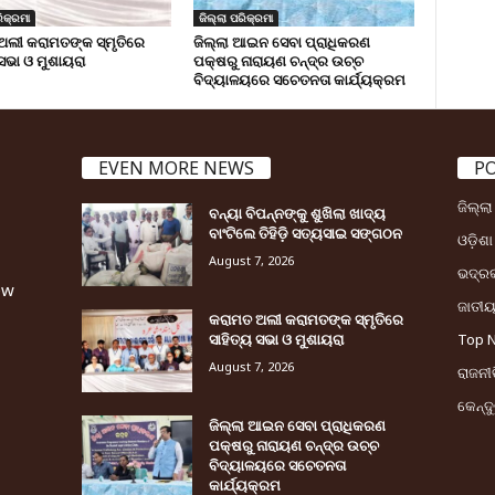
ିକ୍ରମା
ଜିଲ୍ଲା ପରିକ୍ରମା
ଅଲୀ କରାମତଙ୍କ ସ୍ମୃତିରେ
ଜିଲ୍ଲା ଆଇନ ସେବା ପ୍ରାଧିକରଣ
 ସଭା ଓ ମୁଶାୟରା
ପକ୍ଷରୁ ନାରାୟଣ ଚନ୍ଦ୍ର ଉଚ୍ଚ
ବିଦ୍ୟାଳୟରେ ସଚେତନତା କାର୍ଯ୍ୟକ୍ରମ
EVEN MORE NEWS
P
ଜିଲ୍ଲ
ବନ୍ୟା ବିପନ୍ନଙ୍କୁ ଶୁଖିଲା ଖାଦ୍ୟ
ବାଂଟିଲେ ତିହିଡି଼ ସତ୍ୟସାଇ ସଙ୍ଗଠନ
ଓଡ଼ିଶା
August 7, 2026
ଭଦ୍ର
ew
ଜାତୀ
କରାମତ ଅଲୀ କରାମତଙ୍କ ସ୍ମୃତିରେ
ସାହିତ୍ୟ ସଭା ଓ ମୁଶାୟରା
Top 
August 7, 2026
ରାଜନୀତ
କେନ୍ଦ
ଜିଲ୍ଲା ଆଇନ ସେବା ପ୍ରାଧିକରଣ
ପକ୍ଷରୁ ନାରାୟଣ ଚନ୍ଦ୍ର ଉଚ୍ଚ
ବିଦ୍ୟାଳୟରେ ସଚେତନତା
କାର୍ଯ୍ୟକ୍ରମ