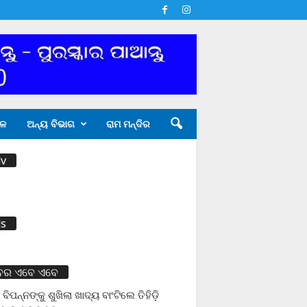
ଳ
ଅନ୍ୟ ବିଭାଗ
ରାମ ମନ୍ଦିର
v
s
ବର ଏବେ ଏବେ
 ବିପନ୍ନଙ୍କୁ ଶୁଖିଲା ଖାଦ୍ୟ ବାଂଟିଲେ ତିହିଡି଼