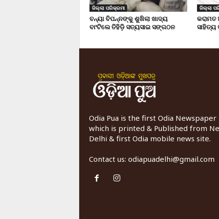
ଜିଲ୍ଲା ପରିକ୍ରମା
ଜିଲ୍ଲା ପର
ବନ୍ୟା ବିପନ୍ନଙ୍କୁ ଶୁଖିଲା ଖାଦ୍ୟ
କରାମତ 
ବାଂଟିଲେ ତିହିଡି଼ ସତ୍ୟସାଇ ସଙ୍ଗଠନ
ସାହିତ୍ୟ
Odia Pua is the first Odia Newspaper
which is printed & Published from N
Delhi & first Odia mobile news site.
Contact us:
odiapuadelhi@gmail.com