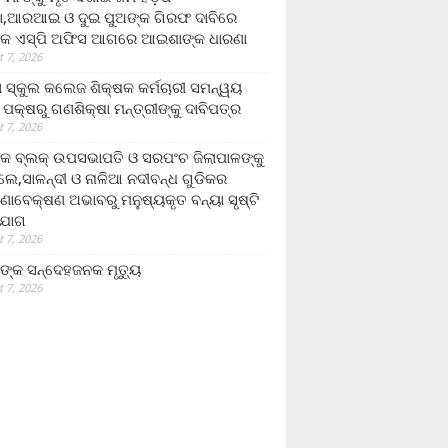
,ଆରଆଇ ଓ ଦୁଇ ପୁଅଙ୍କ ଗିରଫ ଦାବିରେ
କ ଏସ୍‌ପି ଅଫିସ ଆଗରେ ଆଇଶାଙ୍କ ଧାରଣା
 7, 2026
ା ସ୍କୁଲ କଲେଜ ଶିକ୍ଷକ କର୍ମଚାରୀ ସମନ୍ୱୟ
 ପକ୍ଷରୁ ଗଣଶିକ୍ଷା ମନ୍ତ୍ରୀଙ୍କୁ ଦାବିପତ୍ର
 7, 2026
କ ବ୍ଲକ୍ ଉପସଭାପତି ଓ ସରପଂଚ ଜିଲାପାଳଙ୍କୁ
ଲେ,ସାଳନ୍ଦୀ ଓ ନାଳିଆ ନଦୀବନ୍ଧ ଗୁଡିକର
ଣାବେକ୍ଷଣ ଅଭାବରୁ ମନୁଷ୍ୟକୃତ ବନ୍ୟା ସୃଷ୍ଟି
ଯୋଗ
 7, 2026
ଙ୍କ ସନ୍ଦେହଜନକ ମୃତ୍ୟୁ
 7, 2026