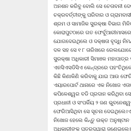
ଅନଶନ କରିବୁ ବୋଲି ସେ ଚେତାବନୀ ଦେଇ
ଚକ୍ରବର୍ତ୍ତୀଙ୍କୁ ପରିବାର ଓ ଗ୍ରାମବା
ଶ୍ରମ ଓ ସାମାଜିକ ସୁରକ୍ଷା ବିଭାଗ ମିଳ
କୋରାପୁଟଠାରେ ଗତ ଫେର୍ବୁଆରୀମାସରେ
ଯୋଗଦେଇଥିଲେ ଓ ଦକ୍ଷତା ବୃଦ୍ଧି ନିମନ
ଦଳ ସହ ସେ ୧ ୮ ତାରିଖରେ ରେଲଯୋଗେ 
ସୁରକ୍ଷା ଅଧିକାରୀ ସିମାଞଳ ମହାପାତ୍
ଏନସିଏସଡିସିଏ କେନ୍ଦ୍ରରେ ପହଂଚିଥିଲେ
କିଛି କିଣାକିଣି କରିବାକୁ ଯାଇ ଆଉ ଫ
ଏୟାରପୋର୍ଟ ଥାନାରେ ଏକ ନିଖୋଜ ଏତାଲ
କପିଳେଶ୍ୱର ବଡି ପ୍ରଦାନ କରିଥିବା ସ
ପ୍ରଧାନୀ ଓ ସଂପର୍କିୟ ୨ ଜଣ ଭୁବନେଶ୍
ଫେରିଆସିଥିବା ସେ ସୂଚନା ଦେଇଥିଲେ।ଏଠ
ନିଖୋଜ ହେଲେ କିନ୍ତୁ ଉକ୍ତ ଅନୁଷ୍ଟାନ 
ଅଧିକାରୀଙ୍କୁ ପତ୍ରଦ୍ୱାରା ଜଣେଇଲେ।