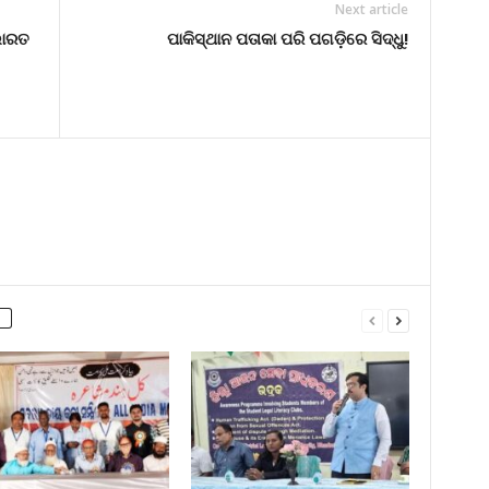
Next article
ଭାରତ
ପାକିସ୍ଥାନ ପତାକା ପରି ପଗଡ଼ିରେ ସିଦ୍ଧୁ!