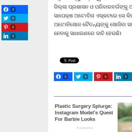
ଜିଲ୍ଲା ପ୍ରଶାସନ ଓ ପରିବାରବର୍ଗଙ୍କୁ ଅ
0
ସାପେକ୍ଷ ଅଟେ।ବିନା ଏସ୍କଟରେ ସେ କି
0
ଅଟେ।ନିଖୋଜ ଚୈତନ୍ୟଙ୍କୁ ଖୋଜିବା ସହ ଏ
0
ନେବାକୁ ସାଧାରଣରେ ଦାବି ହେଉଛି।
0
0
0
0
0