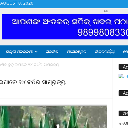
 AUGUST 8, 2026
Ads
ଜିଲ୍ଲା ପରିକ୍ରମା
ରାଜନୀତି
ମନୋରଞ୍ଜନ
ଜୀବନଚର୍ଯ୍ୟା
ଖ
ରଶିଳ ବୁଡ଼ାଇପାରେ ୨୪ ବର୍ଷର ସାମ୍ରାଜ୍ୟ
A
ାଇପାରେ ୨୪ ବର୍ଷର ସାମ୍ରାଜ୍ୟ
A
ଖ
ବନ୍ୟା