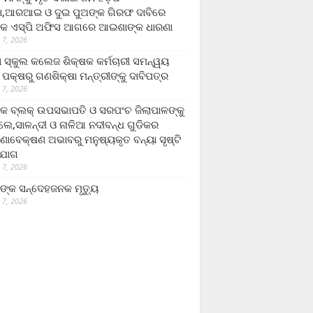
,ଆରଆଇ ଓ ଦୁଇ ପୁଅଙ୍କ ଗିରଫ ଦାବିରେ
କ ଏସ୍‌ପି ଅଫିସ ଆଗରେ ଆଇଶାଙ୍କ ଧାରଣା
 7, 2026
ା ସ୍କୁଲ କଲେଜ ଶିକ୍ଷକ କର୍ମଚାରୀ ସମନ୍ୱୟ
 ପକ୍ଷରୁ ଗଣଶିକ୍ଷା ମନ୍ତ୍ରୀଙ୍କୁ ଦାବିପତ୍ର
 7, 2026
କ ବ୍ଲକ୍ ଉପସଭାପତି ଓ ସରପଂଚ ଜିଲାପାଳଙ୍କୁ
ଲେ,ସାଳନ୍ଦୀ ଓ ନାଳିଆ ନଦୀବନ୍ଧ ଗୁଡିକର
ଣାବେକ୍ଷଣ ଅଭାବରୁ ମନୁଷ୍ୟକୃତ ବନ୍ୟା ସୃଷ୍ଟି
ଯୋଗ
 7, 2026
ଙ୍କ ସନ୍ଦେହଜନକ ମୃତ୍ୟୁ
 7, 2026