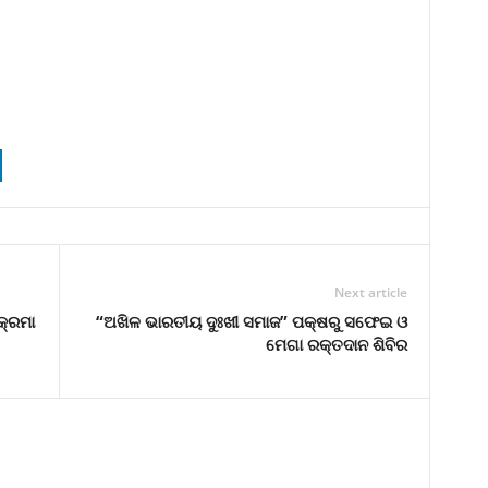
Next article
କ୍ରମା
“ଅଖିଳ ଭାରତୀୟ ଦୁଃଖୀ ସମାଜ” ପକ୍ଷରୁ ସଫେଇ ଓ
ମେଗା ରକ୍ତଦାନ ଶିବିର