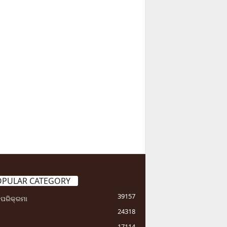
OPULAR CATEGORY
39157
ା ପରିକ୍ରମା
24318
17114