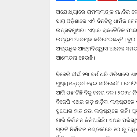
ଅଯୋଧ୍ୟାରେ ରାମଲାଲାଙ୍କ ମନ୍ଦିର ଲୋକ
ସାରା ଓଡ଼ିଶାରେ ଏହି ଦିନଟିକୁ ଧାର୍ମି
ଉତ୍ସବମୁଖର। ଏହାର ରାଜନୈତିକ ଫାଇଦା ଉ
ଉଦ୍ୟମ ଆରମ୍ଭ କରିଦେଇଛନ୍ତି। ଦୁଇ ଦ
ଅତ୍ୟଧିକ ଆତ୍ମବିଶ୍ୱାସ ଅନେକ ସମ
ଆଲୋଚନା ହେଉଛି।
ବିଜେଡ଼ି ଦୀର୍ଘ ୨୩ ବର୍ଷ ଧରି ଓଡ଼ିଶାରେ
ମୁଖ୍ୟମନ୍ତ୍ରୀ ହେଇ ସାରିଲେଣି। ଗୋଟ
ଆଜି ପହଂଚିଛି ବିଜୁ ଜନତା ଦଳ। ୨୦୨୪ ନିର୍
ବିଜେପି ଏଥର ଗଡ଼ ଛାଡ଼ିବା ଲକ୍ଷ୍ୟରେ
ସୁଯୋଗ ହାତ ଛଡା ଲକ୍ଷ୍ୟରେ ନାହିଁ। ପୂ
ମାରି ନିର୍ବାଚନ ଜିତିଆସିଛି। ଏଥର ପରି
ପ୍ରତି ନିର୍ବାଚନ ମଣ୍ଡଳୀରେ ୧୦ ରୁ ଅଧି