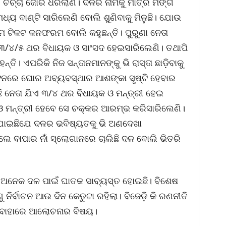
 ଚର୍ଚ୍ଚା ଜୋର ଧରିଲାଣି। ଦଳର ନାମକୁ ମାତ୍ର ମଙ୍ଗ
ଧ୍ୟ ବାଣ୍ଟି ସାରିଲେଣି ବୋଲି ଶୁଣିବାକୁ ମିଳୁଛି। ଯୋଉ
ମ ଟିକଟ କନଫରମ ବୋଲି କହୁଛନ୍ତି। ପୁରୁଣା ନେତା
ି। ୩/୪/୫ ଥର ବିଧାୟକ ଓ ସାଂସଦ ହେଇସାରିଲେଣି। ତଥାପି
ହନ୍ତି। ଏପରିକି ନିଜ ସନ୍ତାନମାନଙ୍କୁ ଭି ରାସ୍ତା ଛାଡ଼ିବାକୁ
ଣ୍ଟନରେ ଘୋର ଅବ୍ୟବସ୍ଥାର ଆଶଙ୍କା ସୃଷ୍ଟି ହେବାର
 ନେତା ଯିଏ ୩/୪ ଥର ବିଧାୟକ ଓ ମନ୍ତ୍ରୀ ହେଇ
 ଓ ମନ୍ତ୍ରୀ ହେବେ ସେ ଚକ୍କର ଆରମ୍ଭ କରିସାରିଲେଣି।
 ଯାଇଛିଯେ ଦଳର ଭବିଷ୍ୟତକୁ ଭି ଅଣଦେଖା
ିଲେ ବାପାର ନାଁ ସ୍ଲୋଗାନରେ ଚାଲିଛି ଦଳ ବୋଲି ଭିତରି
ାରା ଅନେକ ଦଳ ପାଇଁ ଘାତକ ସାବ୍ୟସ୍ତ ହୋଇଛି। ବିଶେଷ
ନିର୍ବାଚନ ଆଉ ଦିନ କେତୁଟା ରହିଲା। ବିଜେଡ଼ି କି ରଣନୀତି
ଳ ବାହାରେ ଆଲୋଚନାର ବିଷୟ।