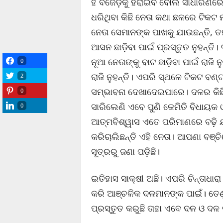
ହିଁ ବିଜେଡ଼ିକୁ ହରାଇବ ବୋଲି ସାଧାରଣରେ
ଧରିଥିବା କିଛି ନେତା କଥା ଛଳରେ ଟିକଟ ମ
ନେତା ସେମାନଙ୍କ ପାଖକୁ ଯାଉଛନ୍ତି, ତ
ଆସନ ଛାଡ଼ିବା ପାଇଁ ପ୍ରସ୍ତୁତ ନୁହନ୍ତ
ନୂଆ ନେତାଙ୍କୁ ବାଟ ଛାଡ଼ିବା ପାଇଁ ରାଜି ନୁ
0
ରାଜି ନୁହନ୍ତି। ଏପରି ସ୍ଥଳେ ଟିକଟ ବ
2
ସମ୍ଭାବନା ଦେଖାଦେଇପାରେ। ଦଳର କିଛି
0
ସାରିଲେଣି ଏବେ ପୁଣି କେମିତି ବିଧାୟକ
0
ଆତ୍ମବିଶ୍ୱାସ ଏତେ ପରିମାଣରେ ବଢ଼ି
କରିଚାଲିଛନ୍ତି ଏହି ନେତା। ଆପଣା ବଞ୍ଚ
ସୂତ୍ରରୁ ଜଣା ପଡ଼ିଛି।
ଇତିହାସ ସାକ୍ଷୀ ଅଛି। ଏପରି ଚିନ୍ତାଧ
କରି ଆଞ୍ଚଳିକ ଦଳମାନଙ୍କ ପାଇଁ। ତେଣୁ 
ପ୍ରସ୍ତୁତ କରୁଛି ତାହା ଏବେ ଦଳ ଓ ଦ