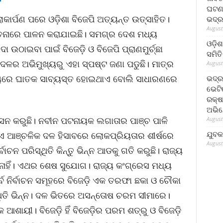
ଘଟଣା
ାର୍ପଣ ପରେ ଓଡ଼ିଶା ବିଜେପି ଅତ୍ୟନ୍ତ ଉତ୍ସାହିତ।
ଭଦ୍ର
August
କ ଚେତନାରେ ପାଳନ କରାଯାଇଛି। ସମଗ୍ର ଦେଶ ମଧ୍ୟ
ଓଡ଼ିଶ
ଠାଇବା ପାଇଁ ବିଜେଡ଼ି ଓ ବିଜେପି ପ୍ରାଣମୁର୍ଚ୍ଛା
ସମିତି
ଳର ଅଭିମୁଖ୍ୟରୁ ଏହା ସ୍ପଷ୍ଟ ଜଣା ପଡୁଛି। ମାତ୍ର
August
ୟରେ ଘାତକ ସାବ୍ୟସ୍ତ ହୋଇଥାଏ ବୋଲି ସାଧାରଣରେ
ଭଦ୍ର
ଭେଟି
ରକ୍ଷ
ଅଭି
 ଶାସନ କରୁଛି। ନବୀନ ପଟନାୟକ ଲଗାତାର ପାଞ୍ଚ ପାଳି
August
ଯୁବକ
ିଏ ଆଞ୍ଚଳିକ ଦଳ ହିସାବରେ ଲୋକପ୍ରିୟତାର ଶୀର୍ଷରେ
August
ବାଚନ ପରିସ୍ଥିତି କିନ୍ତୁ ଭିନ୍ନ ଆଡକୁ ଗତି କରୁଛି। ରାଜ୍ୟ
 ନାହିଁ। ଏଥର ଶେଷ ସୁଯୋଗ। ରାଜ୍ୟ କଂଗ୍ରେସ ମଧ୍ୟ
ର୍ବ ନିର୍ବାଚନ ସମୂହରେ ବିଜେଡ଼ି ଏକ ତରଫା ଛକା ଓ ଚୌକା
ସ୍ଥିତି ଭିନ୍ନ। ଦଳ ଭିତରେ ଅସନ୍ତୋଷ ଚରମ ସୀମାରେ।
କ ଆଶାୟୀ। ବିଜେଡ଼ି ହିଁ ବିଜେଡ଼ିର ପରମ ଶତ୍ରୁ ଓ ବିଜେଡ଼ି