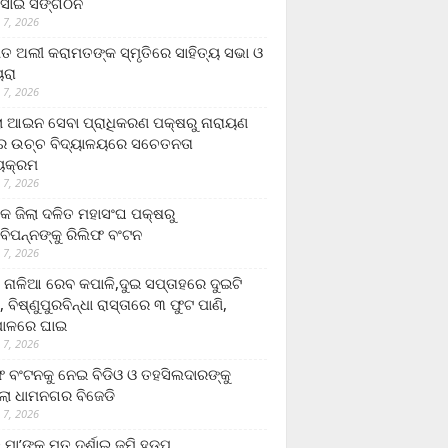
ସାଇ ସଙ୍ଗଠନ
 7, 2026
ତ ଅଲୀ କରାମତଙ୍କ ସ୍ମୃତିରେ ସାହିତ୍ୟ ସଭା ଓ
ୟରା
 7, 2026
ଲା ଆଇନ ସେବା ପ୍ରାଧିକରଣ ପକ୍ଷରୁ ନାରାୟଣ
୍ର ଉଚ୍ଚ ବିଦ୍ୟାଳୟରେ ସଚେତନତା
୍ୟକ୍ରମ
 7, 2026
କ ଜିଲା ଦଳିତ ମହାସଂଘ ପକ୍ଷରୁ
ାବିପନ୍ନଙ୍କୁ ରିଲିଫ ବଂଟନ
 7, 2026
ା ନାଳିଆ ରେବ କପାଳି,ଦୁଇ ସପ୍ତାହରେ ଦୁଇଟି
, ବିଷ୍ଣୁପୁରବିନ୍ଧା ରାସ୍ତାରେ ୩ ଫୁଟ ପାଣି,
ାଳରେ ଘାଇ
 7, 2026
ଫ ବଂଟନକୁ ନେଇ ବିଡିଓ ଓ ତହସିଲଦାରଙ୍କୁ
ଲା ଧାମନଗର ବିଜେଡି
 7, 2026
 ମା’ଙ୍କୁ ମୃତ ଦର୍ଶାଇ ଜମି ହଡ଼ପ