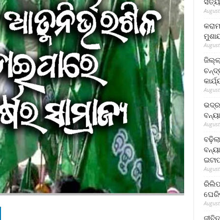
ସତ୍ୟ
August
କରାମ
ମୁଶା
August
ଜିଲ୍
ଚନ୍ଦ
କାର୍ଯ
August
ଭଦ୍ର
ବନ୍ୟ
August
ବଢ଼ିଲ
ବନ୍ୟା
ଇଟାପ
August
ରିଲି
ଘେରି
August
ଜୀବିତ