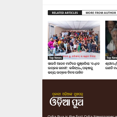
RELATED ARTICLES
MORE FROM AUTHOR
Top News
Top Ne
ସାଉଦି ଆରବ ମାଟିରେ ଗୁଞ୍ଜରିଲା ‘ବନ୍ଦେ
ଶ୍ରୀମନ
ଉତ୍କଳ ଜନନୀ’: କଳିଙ୍ଗନ୍ ପକ୍ଷରୁ
ଗଣତି ମ
ଭବ୍ୟ ଉତ୍କଳ ଦିବସ ପାଳିତ
Odia Pua is the first Odia Newspaper 