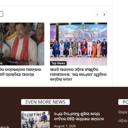
ws
Top News
୍ଦିର ରତ୍ନଭଣ୍ଡାର ଅଳଙ୍କାର
ସାଉଦି ଆରବରେ ଓଡ଼ିଆ ସଂସ୍କୃତିର
ଣତି ପ୍ରକ୍ରିୟା ଆରମ୍ଭ
ମହାସମାବେଶ: ‘ଜୟ ଜଗନ୍ନାଥ’ ଧ୍ୱନିରେ
କମ୍ପିଲା ଦମାମ
EVEN MORE NEWS
P
ଜିଲ୍ଲ
ବନ୍ୟା ବିପନ୍ନଙ୍କୁ ଶୁଖିଲା ଖାଦ୍ୟ
ବାଂଟିଲେ ତିହିଡି଼ ସତ୍ୟସାଇ ସଙ୍ଗଠନ
ଓଡ଼ିଶା
August 7, 2026
which