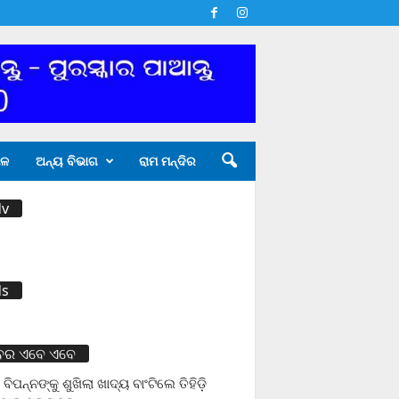
େଳ
ଅନ୍ୟ ବିଭାଗ
ରାମ ମନ୍ଦିର
dv
ds
ବର ଏବେ ଏବେ
 ବିପନ୍ନଙ୍କୁ ଶୁଖିଲା ଖାଦ୍ୟ ବାଂଟିଲେ ତିହିଡି଼