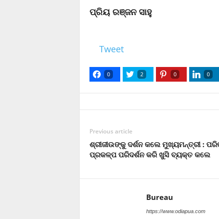
ପ୍ରିୟ ରଞ୍ଜନ ସାହୁ
Tweet
0
2
0
0
Previous article
ଶ୍ରୀଜୀଉଙ୍କୁ ଦର୍ଶନ କଲେ ମୁଖ୍ୟମନ୍ତ୍ରୀ : ପରି
ପ୍ରକଳ୍ପ ପରିଦର୍ଶନ କରି ଖୁସି ବ୍ୟକ୍ତ କଲେ
Bureau
https://www.odiapua.com