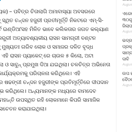
August
ୟକ) – ପବିତ୍ର ଚିତାଲାଗି ଅମାବାସ୍ୟା ଅବସରରେ
ଏରେଇ
୩୦ରୁ
୍ଥିତ ଚନ୍ଦନ ହଜୁରୀ ପ୍ରତୀମୂର୍ତ୍ତି ନିକଟରେ ଏମ୍‌-ସି-
ଜିଲା
 ଆର୍ଟ ଇଣ୍ଡିଆ’ସହ ମିଳିତ ଭାବେ କଲିକତାର ଜଗତ କଲ୍ୟାଣ
August
ଜରୁରୀ ଅତ୍ୟାବଶ୍ୟକୀୟ ରାସନ ସାମଗ୍ରୀ ବଣ୍ଟନ
ଭଦ୍
୍‌ ମୁଖ୍ୟତଃ ଗରିବ ଲୋକ ଓ ସମାଜର ଦଳିତ ବୃଦ୍ଧ
ପ୍ରକ
ସାମ୍
ହି ରାସନ ପ୍ୟାକେଟ୍ ରେ ଚାଉଳ ୫ କିଲୋ, ଅଟା
ଦାବି
ଲୋ ଓ ସାବୁନ୍ ପ୍ରମୁଖ ଦିଆ ଯଇଥିଲା। ଚଳଚିତ୍ର ଅଭିନେତା
August
ାର୍ଯ୍ୟକ୍ରମକୁ ପରିଚାଳନା କରିଥିଲେ। ଏହି
ଉପ ମୁ
ବୈଠକ
 ଷଢଙ୍ଗୀ ଚନ୍ଦନ ହଜୁରୀଙ୍କ ପ୍ରତିମୂର୍ତ୍ତିରେ ଦୀପଦାନ
August
୍ଭ କରିଥିଲେ। ଅନ୍ୟମାନଙ୍କ ମଧ୍ୟରେ ବାମଦେବ
୍ ମହାନ୍ତି ଉପସ୍ଥିତ ରହି ଲୋକମାନେ କିପରି ସାମାଜିକ
େ ସଚେତନ କରାଯାଇଥିଲା।