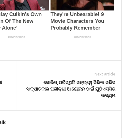
Next article
ୀ
କୋଭିଡ୍‌ ପରିସ୍ଥିତି ସତ୍ତ୍ୱେ ସିଭିଲ ସର୍ଭିସ
ସାକ୍ଷାତକାର ପରୀକ୍ଷା ଆୟୋଜନ ପାଇଁ ୟୁପିଏସ୍‌ସିର
ଉଦ୍ୟମ
aik