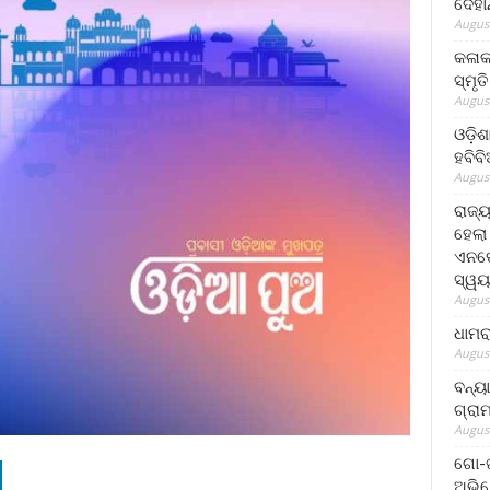
ଦେହା
August
କଳାକ
ସ୍ମୃତ
August
ଓଡ଼ିଶ
ହବିବ
August
ରାଜ୍
ହେଲା
ଏନଫୋ
ସ୍ୱୟ
August
ଧାମର
August
ବନ୍ୟ
ଗ୍ରା
August
ଗୋ-ଖ
ଅଭିଯ