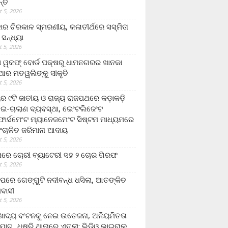
ନ୍ତ
 5, 2026
ାର ଚିରକାଳ ସ୍ମରଣୀୟ, କଳାତୀର୍ଥରେ ସସ୍ମିତା
ି ସନ୍ଧ୍ୟା
 5, 2026
ା ୱକଫ୍ ବୋର୍ଡ ପକ୍ଷରୁ ଧାମନଗରର ଖାନକା
ିଆର ମତୱଲିଙ୍କୁ ସୀକୃତି
 5, 2026
ୟର ୯ଟି ଜାତୀୟ ଓ ରାଜ୍ୟ ରାଜପଥରେ କଡ଼ାକଡ଼ି
 ଇ-ଚାଲାଣ ବ୍ୟବସ୍ଥା, ଇେଂଟଲିଜେଂଟ
ର୍ସମେଂଟ ମ୍ୟାନେଜମେଂଟ ସିଷ୍ଟମ ମାଧ୍ୟମରେ
ଂଚାଳିତ ଜରିମାନା ଆଦାୟ
 5, 2026
ାରେ ଚୋରୀ ବ୍ୟାଟେରୀ ସହ ୨ ଚୋର ଗିରଫ
 5, 2026
ାପରେ ଗେଙ୍ଗୁଟି ନଦୀବନ୍ଧ ଧସିଲା, ଆତଙ୍କିତ
ମବାସୀ
 5, 2026
ାଦ୍ୟ ବଂଟନକୁ ନେଇ ଉତେଜନା, ଅନିୟମିତତା
ୋଗ, ଧୁଷୁରି ଥାନାରେ ଏତଲା; ଭିଡିଓ ଭାଇରାଲ