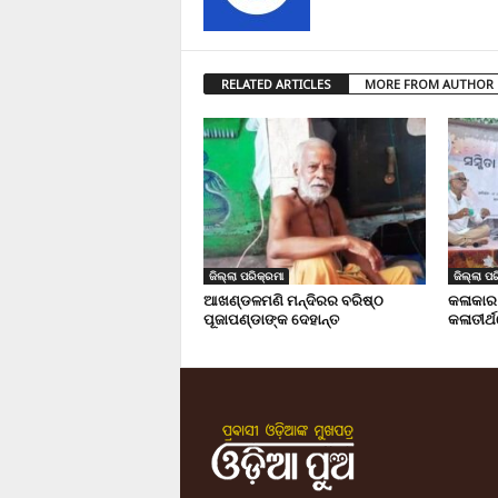
RELATED ARTICLES
MORE FROM AUTHOR
ଜିଲ୍ଲା ପରିକ୍ରମା
ଜିଲ୍ଲା ପର
ଆଖଣ୍ଡଳମଣି ମନ୍ଦିରର ବରିଷ୍ଠ
କଳାକାର
ପୂଜାପଣ୍ଡାଙ୍କ ଦେହାନ୍ତ
କଳାତୀର୍ଥ