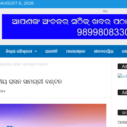
AUGUST 6, 2026
Ads
ଜିଲ୍ଲା ପରିକ୍ରମା
ରାଜନୀତି
ମନୋରଞ୍ଜନ
ଜୀବନଚର୍ଯ୍ୟା
ଖେ
୍ୟକୀୟ ରାସନ ସାମଗ୍ରୀ ବଣ୍ଟନ
Ad
ୀୟ ରାସନ ସାମଗ୍ରୀ ବଣ୍ଟନ
594
Ad
ଖ
ଆଖଣ୍