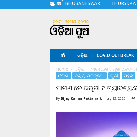
C
BHUBANESWAR
THURSDAY, 
33
O
d
i
a
p
u
a
ଓଡ଼ିଶା
COVID OUTBREAK
.
c
Home
ଓଡ଼ିଶା
ମାଗଣାରେ ଜରୁରୀ ଅତ୍ୟାବଶ
o
ଓଡ଼ିଶା
ଜିଲ୍ଲା ପରିକ୍ରମା
ପୁରୀ
ସହର
m
ମାଗଣାରେ ଜରୁରୀ ଅତ୍ୟାବଶ୍ୟକ
By
Bijay Kumar Pattanaik
-
July 23, 2020