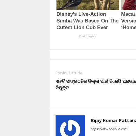
Previous article
୩୬ଟି ସାଙ୍ଗଠନିକ ଜିଲ୍ଲା ପାଇଁ ବିଜେପି ପ୍ରଭାର
ନିଯୁକ୍ତ
Bijay Kumar Pattan
https://www.odiapua.com