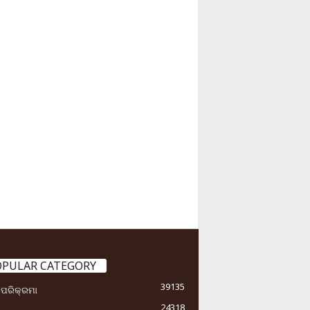
OPULAR CATEGORY
39135
ା ପରିକ୍ରମା
24318