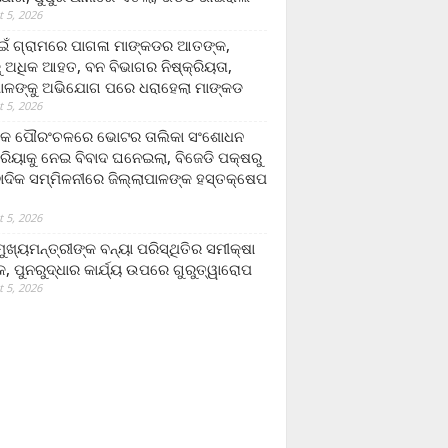
 5, 2026
ଁ ଗ୍ରାମରେ ପାଗଳା ମାଙ୍କଡର ଆତଙ୍କ,
 ଅଧିକ ଆହତ, ବନ ବିଭାଗର ନିଷ୍କ୍ରିୟତା,
ପାଳଙ୍କୁ ଅଭିଯୋଗ ପରେ ଧରାହେଲା ମାଙ୍କଡ
 5, 2026
ରକ ପୌରଂଚଳରେ ଭୋଟର ତାଲିକା ସଂଶୋଧନ
୍ରିୟାକୁ ନେଇ ବିବାଦ ଘନେଇଲା, ବିଜେଡି ପକ୍ଷରୁ
ବାଦିକ ସମ୍ମିଳନୀରେ ଜିଲ୍ଲାପାଳଙ୍କ ହସ୍ତକ୍ଷେପ
 5, 2026
ଖ୍ୟମନ୍ତ୍ରୀଙ୍କ ବନ୍ୟା ପରିସ୍ଥିତିର ସମୀକ୍ଷା
, ପୁନରୁଦ୍ଧାର କାର୍ଯ୍ୟ ଉପରେ ଗୁରୁତ୍ୱାରୋପ
 5, 2026