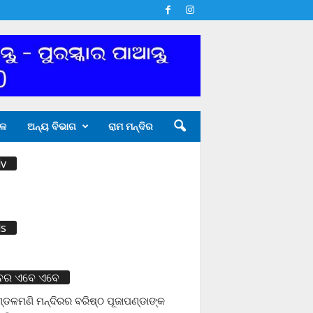
ଳ
ଅନ୍ୟ ବିଭାଗ
ରାମ ମନ୍ଦିର
v
s
ବର ଏବେ ଏବେ
ଡଳମଣି ମନ୍ଦିରର ବରିଷ୍ଠ ପୂଜାପଣ୍ଡାଙ୍କ