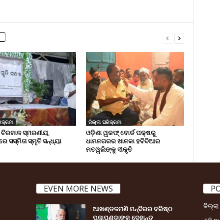
ିକ୍ରମା
ଜିଲ୍ଲା ପରିକ୍ରମା
 ଚିରକାଳ ସ୍ମରଣୀୟ,
ଓଡ଼ିଶା ୱକଫ୍ ବୋର୍ଡ ପକ୍ଷରୁ
ରେ ସସ୍ମିତା ସ୍ମୃତି ସନ୍ଧ୍ୟା
ଧାମନଗରର ଖାନକା ହବିବିଆର
ମତୱଲିଙ୍କୁ ସୀକୃତି
EVEN MORE NEWS
P
ଜିଲ୍ଲ
ଆଖଣ୍ଡଳମଣି ମନ୍ଦିରର ବରିଷ୍ଠ
ପୂଜାପଣ୍ଡାଙ୍କ ଦେହାନ୍ତ