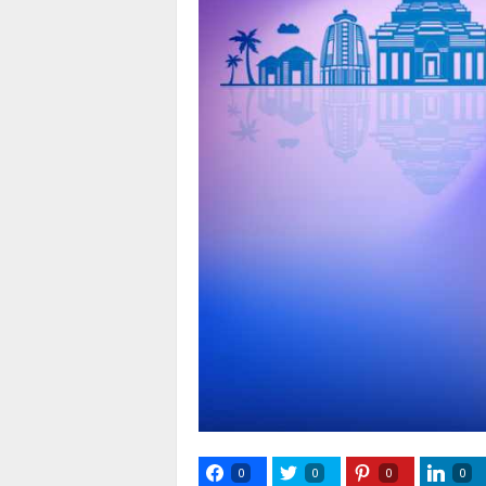
0
0
0
0