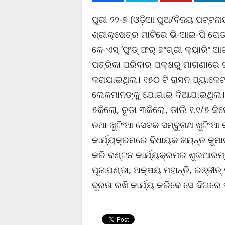
ପୁରୀ ୨୨-୭ (ଓଡ଼ିଆ ପୁଅ/ବିଜୟ ପଟ୍ଟନା
ଶ୍ରୀକ୍ଷେତ୍ର ମାଟିରେ ଭି-ଆଇ-ପି ରୋଡ୍ ସ
କେ-ଏସ୍ ‘ଫୁଡ୍ ଫର୍ ହଂଗ୍ରୀ କ୍ୟାରିଂ
ପତ୍ରିକା ପରିବାର ପକ୍ଷରୁ ମାଗଣାରେ 
କରାଯାଇଥିଲା। ୧୫୦ ଟି ରାସନ ପ୍ୟାକେଟ
ଲୋକମାନଙ୍କୁ ଯୋଗାଇ ଦିଆଯାଇଥିଲା। ଏ
୫କିଲୋ, ଚୂଡା ୩କିଲୋ, ଡାଲି ୧.୧/୫ କି
ତଥା ଖୁଟିଂଆ ସେବକ ସମ୍ବୁନାଥ ଖୁଟିଂଆ କ
କାର୍ଯ୍ୟକ୍ରମରେ ବିଧାୟକ ଜୟନ୍ତ କୁମାର
କରି ବଣ୍ଟନ କାର୍ଯ୍ୟକ୍ରମର ଶୁଭଆରମ
ପୂଜାପଣ୍ଡା, ଅକ୍ଷୟ ମହାନ୍ତି, ରଞ୍ଜୀତ
ଦୂରତା ରଖି କାର୍ଯ୍ୟ କରିବେ ସେ ଦିଗର