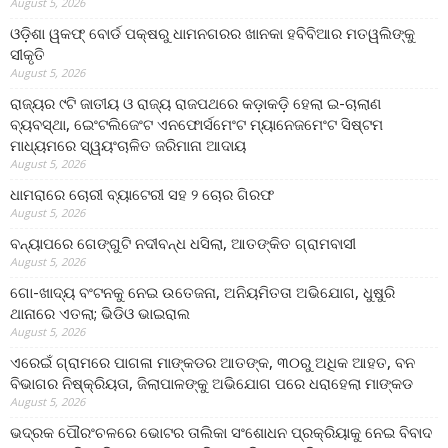
August 5, 2026
ଓଡ଼ିଶା ୱକଫ୍ ବୋର୍ଡ ପକ୍ଷରୁ ଧାମନଗରର ଖାନକା ହବିବିଆର ମତୱଲିଙ୍କୁ
ସୀକୃତି
August 5, 2026
ରାଜ୍ୟର ୯ଟି ଜାତୀୟ ଓ ରାଜ୍ୟ ରାଜପଥରେ କଡ଼ାକଡ଼ି ହେଲା ଇ-ଚାଲାଣ
ବ୍ୟବସ୍ଥା, ଇେଂଟଲିଜେଂଟ ଏନଫୋର୍ସମେଂଟ ମ୍ୟାନେଜମେଂଟ ସିଷ୍ଟମ
ମାଧ୍ୟମରେ ସ୍ୱୟଂଚାଳିତ ଜରିମାନା ଆଦାୟ
August 5, 2026
ଧାମରାରେ ଚୋରୀ ବ୍ୟାଟେରୀ ସହ ୨ ଚୋର ଗିରଫ
August 5, 2026
ବନ୍ୟାପରେ ଗେଙ୍ଗୁଟି ନଦୀବନ୍ଧ ଧସିଲା, ଆତଙ୍କିତ ଗ୍ରାମବାସୀ
August 5, 2026
ଗୋ-ଖାଦ୍ୟ ବଂଟନକୁ ନେଇ ଉତେଜନା, ଅନିୟମିତତା ଅଭିଯୋଗ, ଧୁଷୁରି
ଥାନାରେ ଏତଲା; ଭିଡିଓ ଭାଇରାଲ
August 5, 2026
ଏରେଇଁ ଗ୍ରାମରେ ପାଗଳା ମାଙ୍କଡର ଆତଙ୍କ, ୩୦ରୁ ଅଧିକ ଆହତ, ବନ
ବିଭାଗର ନିଷ୍କ୍ରିୟତା, ଜିଲାପାଳଙ୍କୁ ଅଭିଯୋଗ ପରେ ଧରାହେଲା ମାଙ୍କଡ
August 5, 2026
ଭଦ୍ରକ ପୌରଂଚଳରେ ଭୋଟର ତାଲିକା ସଂଶୋଧନ ପ୍ରକ୍ରିୟାକୁ ନେଇ ବିବାଦ