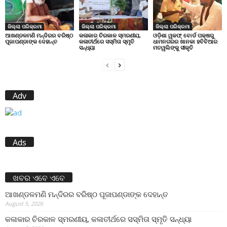
ଜିଲ୍ଲା ପରିକ୍ରମା
ଜିଲ୍ଲା ପରିକ୍ରମା
ଜିଲ୍ଲା ପରିକ୍ରମା
ଆଖଣ୍ଡଳମଣି ମନ୍ଦିରର ବରିଷ୍ଠ
କଳାକାର ଚିରକାଳ ସ୍ମରଣୀୟ,
ଓଡ଼ିଶା ୱକଫ୍ ବୋର୍ଡ ପକ୍ଷରୁ
ପୂଜାପଣ୍ଡାଙ୍କ ଦେହାନ୍ତ
କଳାତୀର୍ଥରେ ସସ୍ମିତା ସ୍ମୃତି
ଧାମନଗରର ଖାନକା ହବିବିଆର
ସନ୍ଧ୍ୟା
ମତୱଲିଙ୍କୁ ସୀକୃତି
Adv
Ads
ଖବର ଏବେ ଏବେ
ଆଖଣ୍ଡଳମଣି ମନ୍ଦିରର ବରିଷ୍ଠ ପୂଜାପଣ୍ଡାଙ୍କ ଦେହାନ୍ତ
August 5, 2026
କଳାକାର ଚିରକାଳ ସ୍ମରଣୀୟ, କଳାତୀର୍ଥରେ ସସ୍ମିତା ସ୍ମୃତି ସନ୍ଧ୍ୟା