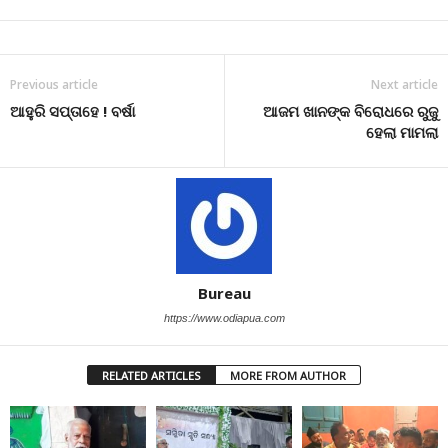
Previous article
Next article
ଆହୁରି ସପ୍ତାହେ ! ବର୍ଷା
ଆଜମ ଖାନଙ୍କ ବିରୋଧରେ ରୁଜୁ
ହେଲା ମାମଲା
Bureau
https://www.odiapua.com
RELATED ARTICLES
MORE FROM AUTHOR