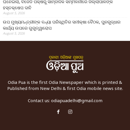
ଘନେଇଲା, ବିଜେଡି ପକ୍ଷରୁ ସାମ୍ବାଦିକ ସମ୍ମିଳନୀରେ ଜିଲ୍ଲାପାଳଙ୍କ
ହସ୍ତକ୍ଷେପ ଦାବି
August 5, 2026
ଉପ ମୁଖ୍ୟମନ୍ତ୍ରୀଙ୍କ ବନ୍ୟା ପରିସ୍ଥିତିର ସମୀକ୍ଷା ବୈଠକ, ପୁନରୁଦ୍ଧାର
କାର୍ଯ୍ୟ ଉପରେ ଗୁରୁତ୍ୱାରୋପ
August 5, 2026
Odia Pua is the first Odia Newspaper which is printed &
Published from New Delhi & first Odia mobile news site.
Contact us:
odiapuadelhi@gmail.com