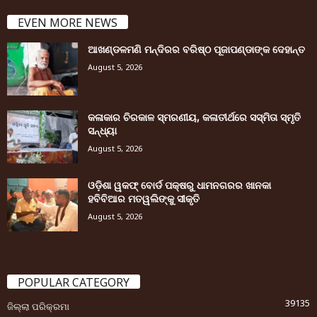
EVEN MORE NEWS
ଆଖଣ୍ଡଳମଣି ମନ୍ଦିରର ବରିଷ୍ଠ ପୂଜାପଣ୍ଡାଙ୍କ ଦେହାନ୍ତ
August 5, 2026
କଳାକାର ଚିରକାଳ ସ୍ମରଣୀୟ, କଳାତୀର୍ଥରେ ସସ୍ମିତା ସ୍ମୃତି
ସନ୍ଧ୍ୟା
August 5, 2026
ଓଡ଼ିଶା ୱକଫ୍ ବୋର୍ଡ ପକ୍ଷରୁ ଧାମନଗରର ଖାନକା
ହବିବିଆର ମତୱଲିଙ୍କୁ ସୀକୃତି
August 5, 2026
POPULAR CATEGORY
39135
ଜିଲ୍ଲା ପରିକ୍ରମା