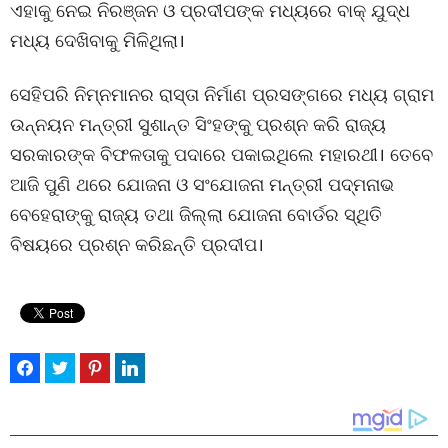
ଏହାକୁ ନେଇ ନିରଞ୍ଜନ ଓ ପ୍ରଦୀପଙ୍କ ମଧ୍ୟରେ ବାକ୍ ଯୁଦ୍ଧ
ମଧ୍ୟ ଦେଖିବାକୁ ମିଳିଥିଲା।
ସେହିପରି ନିମ୍ନମାନର ରାସ୍ତା ନିର୍ମାଣ ପ୍ରସଙ୍ଗରେ ମଧ୍ୟ ଗ୍ରାମ
ଉନ୍ନୟନ ମନ୍ତ୍ରୀ ସୁଶାନ୍ତ ସିଂହଙ୍କୁ ପ୍ରଶ୍ନ କରି ରାଜ୍ୟ
ସରକାରଙ୍କ ବିଫଳତାକୁ ପଦାରେ ପକାଇଥିଲେ ମହାରଥୀ। ତେବେ
ଆଜି ପୁଣି ଥରେ ଯୋଜନା ଓ ସଂଯୋଜନା ମନ୍ତ୍ରୀ ପଦ୍ମନାଭ
ବେହେରାଙ୍କୁ ରାଜ୍ୟ ତଥା ଜିଲ୍ଲା ଯୋଜନା ବୋର୍ଡର ସ୍ଥିତି
ବିଷୟରେ ପ୍ରଶ୍ନ କରିଛନ୍ତି ପ୍ରଦୀପ।