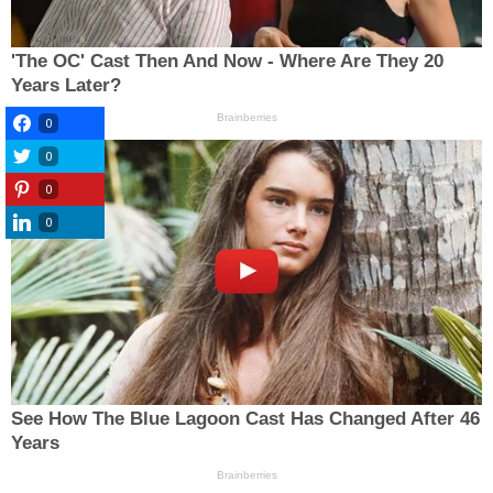
0
0
0
0