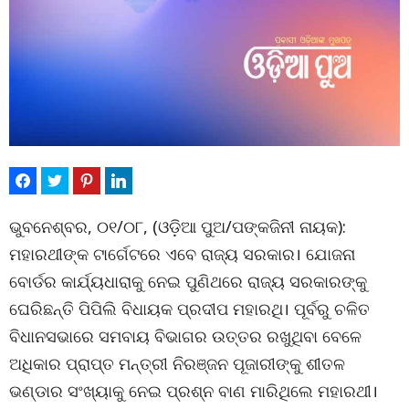
ଭୁବନେଶ୍ବର, ୦୧/୦୮, (ଓଡ଼ିଆ ପୁଅ/ପଙ୍କଜିନୀ ନାୟକ):
ମହାରଥୀଙ୍କ ଟାର୍ଗେଟରେ ଏବେ ରାଜ୍ୟ ସରକାର। ଯୋଜନା
ବୋର୍ଡର କାର୍ଯ୍ୟଧାରାକୁ ନେଇ ପୁଣିଥରେ ରାଜ୍ୟ ସରକାରଙ୍କୁ
ଘେରିଛନ୍ତି ପିପିଲି ବିଧାୟକ ପ୍ରଦୀପ ମହାରଥି। ପୂର୍ବରୁ ଚଳିତ
ବିଧାନସଭାରେ ସମବାୟ ବିଭାଗର ଉତ୍ତର ରଖୁଥିବା ବେଳେ
ଅଧିକାର ପ୍ରାପ୍ତ ମନ୍ତ୍ରୀ ନିରଞ୍ଜନ ପୂଜାରୀଙ୍କୁ ଶୀତଳ
ଭଣ୍ଡାର ସଂଖ୍ୟାକୁ ନେଇ ପ୍ରଶ୍ନ ବାଣ ମାରିଥିଲେ ମହାରଥୀ।