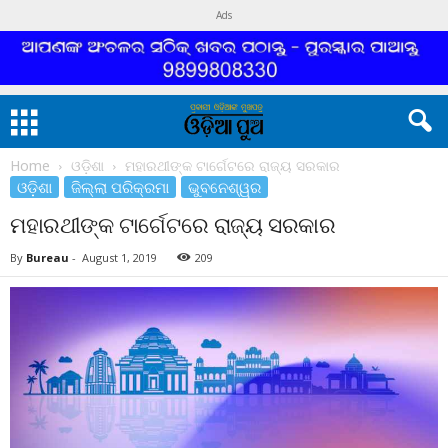
Ads
Home
ଓଡ଼ିଶା
ମହାରଥୀଙ୍କ ଟାର୍ଗେଟରେ ରାଜ୍ୟ ସରକାର
ଓଡ଼ିଶା
ଜିଲ୍ଲା ପରିକ୍ରମା
ଭୁବନେଶ୍ୱର
ମହାରଥୀଙ୍କ ଟାର୍ଗେଟରେ ରାଜ୍ୟ ସରକାର
By
Bureau
-
August 1, 2019
209