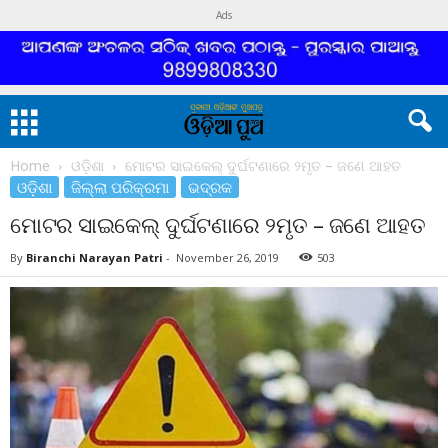
Ads
Home
ଓଡ଼ିଶା
ମୋଟର ସାଇକେଲ୍ ଦୁର୍ଘଟଣାରେ ୨ମୃତ – ଜଣେ ଆହତ
ଓଡ଼ିଶା
ଜିଲ୍ଲା ପରିକ୍ରମା
ଭଦ୍ରକ
ମୋଟର ସାଇକେଲ୍ ଦୁର୍ଘଟଣାରେ ୨ମୃତ – ଜଣେ ଆହତ
By
Biranchi Narayan Patri
-
November 26, 2019
503