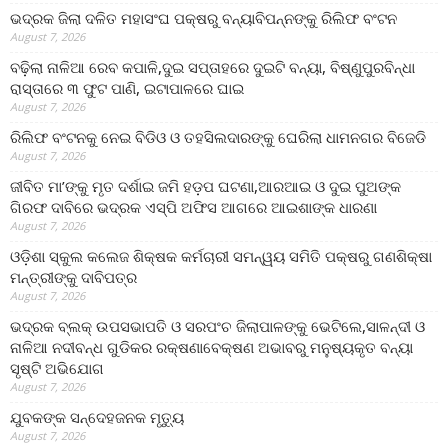
ଭଦ୍ରକ ଜିଲା ଦଳିତ ମହାସଂଘ ପକ୍ଷରୁ ବନ୍ୟାବିପନ୍ନଙ୍କୁ ରିଲିଫ ବଂଟନ
August 7, 2026
ବଢ଼ିଲା ନାଳିଆ ରେବ କପାଳି,ଦୁଇ ସପ୍ତାହରେ ଦୁଇଟି ବନ୍ୟା, ବିଷ୍ଣୁପୁରବିନ୍ଧା
ରାସ୍ତାରେ ୩ ଫୁଟ ପାଣି, ଇଟାପାଳରେ ଘାଇ
August 7, 2026
ରିଲିଫ ବଂଟନକୁ ନେଇ ବିଡିଓ ଓ ତହସିଲଦାରଙ୍କୁ ଘେରିଲା ଧାମନଗର ବିଜେଡି
August 7, 2026
ଜୀବିତ ମା’ଙ୍କୁ ମୃତ ଦର୍ଶାଇ ଜମି ହଡ଼ପ ଘଟଣା,ଆରଆଇ ଓ ଦୁଇ ପୁଅଙ୍କ
ଗିରଫ ଦାବିରେ ଭଦ୍ରକ ଏସ୍‌ପି ଅଫିସ ଆଗରେ ଆଇଶାଙ୍କ ଧାରଣା
August 7, 2026
ଓଡ଼ିଶା ସ୍କୁଲ କଲେଜ ଶିକ୍ଷକ କର୍ମଚାରୀ ସମନ୍ୱୟ ସମିତି ପକ୍ଷରୁ ଗଣଶିକ୍ଷା
ମନ୍ତ୍ରୀଙ୍କୁ ଦାବିପତ୍ର
August 7, 2026
ଭଦ୍ରକ ବ୍ଲକ୍ ଉପସଭାପତି ଓ ସରପଂଚ ଜିଲାପାଳଙ୍କୁ ଭେଟିଲେ,ସାଳନ୍ଦୀ ଓ
ନାଳିଆ ନଦୀବନ୍ଧ ଗୁଡିକର ରକ୍ଷଣାବେକ୍ଷଣ ଅଭାବରୁ ମନୁଷ୍ୟକୃତ ବନ୍ୟା
ସୃଷ୍ଟି ଅଭିଯୋଗ
August 7, 2026
ଯୁବକଙ୍କ ସନ୍ଦେହଜନକ ମୃତ୍ୟୁ
August 7, 2026