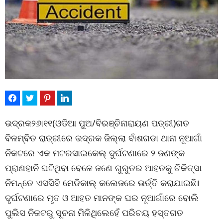
ଭଦ୍ରକ୨୬ା୧୧(ଓଡିଆ ପୁଅ/ବିରଞ୍ଚିନାରାୟଣ ପତ୍ରୀ)ଗତ
ବିଳମ୍ବିତ ରାତ୍ରୀରେ ଭଦ୍ରକ ଜିଲ୍ଲା ବାଁଶଗଡା ଥାନା ନୂଆଗାଁ
ନିକଟରେ ଏକ ମଟରସାଇକେଲ୍ ଦୁର୍ଘଟଣାରେ ୨ ଜଣଙ୍କ
ପ୍ରାଣହାନି ଘଟିଥିବା ବେଳେ ଜଣେ ଗୁରୁତର ଆହତକୁ ଚିକିତ୍ସା
ନିମନ୍ତେ ଏସସିବି ମେଡିକାଲ୍ କଲେଜରେ ଭର୍ତ୍ତି କରାଯାଇଛି।
ଦୃର୍ଘଟଣାରେ ମୃତ ଓ ଆହତ ମାନଙ୍କ ଘର ନୂଆଗାଁରେ ବୋଲି
ପୁଲିସ ନିକଟରୁ ସୂଚନା ମିଳିଥିଲେହେଁ ପରିଚୟ ହସ୍ତଗତ