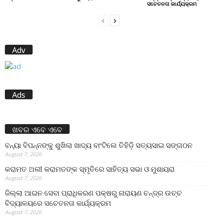
ସଚେତନତା କାର୍ଯ୍ୟକ୍ରମ
Adv
Ads
ଖବର ଏବେ ଏବେ
ବନ୍ୟା ବିପନ୍ନଙ୍କୁ ଶୁଖିଲା ଖାଦ୍ୟ ବାଂଟିଲେ ତିହିଡି଼ ସତ୍ୟସାଇ ସଙ୍ଗଠନ
August 7, 2026
କରାମତ ଅଲୀ କରାମତଙ୍କ ସ୍ମୃତିରେ ସାହିତ୍ୟ ସଭା ଓ ମୁଶାୟରା
August 7, 2026
ଜିଲ୍ଲା ଆଇନ ସେବା ପ୍ରାଧିକରଣ ପକ୍ଷରୁ ନାରାୟଣ ଚନ୍ଦ୍ର ଉଚ୍ଚ
ବିଦ୍ୟାଳୟରେ ସଚେତନତା କାର୍ଯ୍ୟକ୍ରମ
August 7, 2026