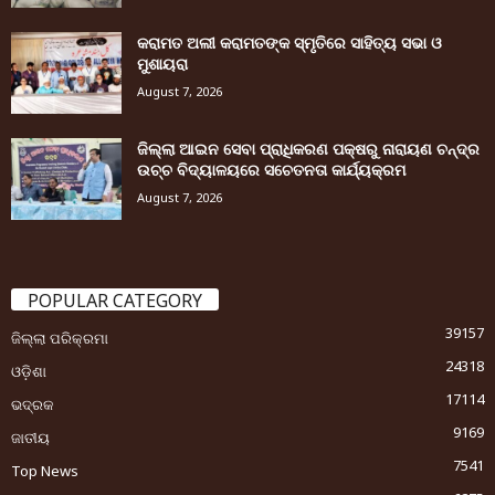
କରାମତ ଅଲୀ କରାମତଙ୍କ ସ୍ମୃତିରେ ସାହିତ୍ୟ ସଭା ଓ
ମୁଶାୟରା
August 7, 2026
ଜିଲ୍ଲା ଆଇନ ସେବା ପ୍ରାଧିକରଣ ପକ୍ଷରୁ ନାରାୟଣ ଚନ୍ଦ୍ର
ଉଚ୍ଚ ବିଦ୍ୟାଳୟରେ ସଚେତନତା କାର୍ଯ୍ୟକ୍ରମ
August 7, 2026
POPULAR CATEGORY
39157
ଜିଲ୍ଲା ପରିକ୍ରମା
24318
ଓଡ଼ିଶା
17114
ଭଦ୍ରକ
9169
ଜାତୀୟ
7541
Top News