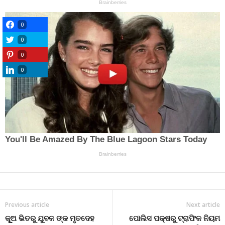
0
0
0
0
Previous article
Next article
କୂୂୂଅ ଭିତରୁ ଯୁବକ ଙ୍କ ମୃତଦେହ
ପୋଲିସ ପକ୍ଷରୁ ଟ୍ରାଫିକ ନିୟମ