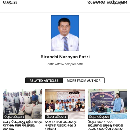
ଉଦ୍ଧାର
ସଚେତନତା କାର୍ଯ୍ୟକ୍ରମ
Biranchi Narayan Patri
https://www.odiapua.com
RELATED ARTICLES
MORE FROM AUTHOR
ଜିଲ୍ଲା ପରିକ୍ରମା
ଜିଲ୍ଲା ପରିକ୍ରମା
ଜିଲ୍ଲା ପରିକ୍ରମା
ବନ୍ୟା ବିପନ୍ନଙ୍କୁ ଶୁଖିଲା ଖାଦ୍ୟ
କରାମତ ଅଲୀ କରାମତଙ୍କ
ଜିଲ୍ଲା ଆଇନ ସେବା
ବାଂଟିଲେ ତିହିଡି଼ ସତ୍ୟସାଇ
ସ୍ମୃତିରେ ସାହିତ୍ୟ ସଭା ଓ
ପ୍ରାଧିକରଣ ପକ୍ଷରୁ ନାରାୟଣ
ସଙ୍ଗଠନ
ମୁଶାୟରା
ଚନ୍ଦ୍ର ଉଚ୍ଚ ବିଦ୍ୟାଳୟରେ