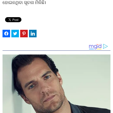
ହୋଇନଥିବା ସୂଚନା ମିଳିଛି।