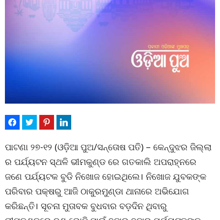
ପାଟଣା ୨୭-୧୨ (ଓଡ଼ିଆ ପୁଅ/ସନ୍ତୋଷ ପତି) – କେନ୍ଦୁଝର ଜିଲ୍ଲା
ର ପର୍ଯ୍ୟଟନ ସ୍ଥଳି ଭୀମକୁଣ୍ଡ ରେ ଗତକାଲି ଅପରାହ୍ନରେ
ଜଣେ ପର୍ଯ୍ୟଟକ ବୁଡି ନିଖୋଜ ହୋଇଥିଲେ। ନିଖୋଜ ଯୁବକଙ୍କ
ପରିବାର ପକ୍ଷରୁ ଆଜି ଠାକୁରମୁଣ୍ଡା ଥାନାରେ ଅଭିଯୋଗ
କରିଛନ୍ତି। ସୂଚନା ମୁତାବକ ବୁଧବାର ବଡ଼ଦିନ ଥିବାରୁ