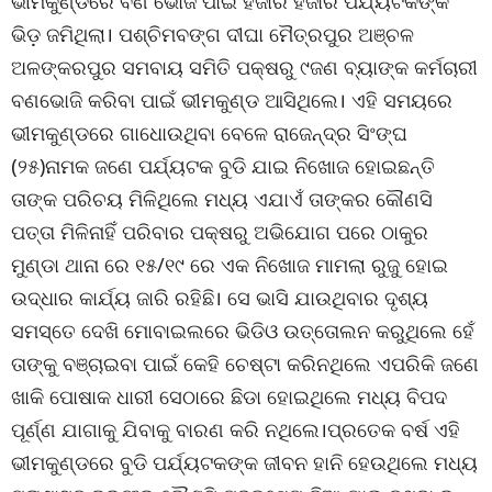
ଭୀମକୁଣ୍ଡରେ ବଣ ଭୋଜି ପାଇଁ ହଜାର ହଜାର ପର୍ଯ୍ୟଟକଙ୍କ
ଭିଡ଼ ଜମିଥିଲା। ପଶ୍ଚିମବଙ୍ଗ ଦୀଘା ମୈତ୍ରପୁର ଅଞ୍ଚଳ
ଅଳଙ୍କରପୁର ସମବାୟ ସମିତି ପକ୍ଷରୁ ୯ଜଣ ବ୍ୟାଙ୍କ କର୍ମଚାରୀ
ବଣଭୋଜି କରିବା ପାଇଁ ଭୀମକୁଣ୍ଡ ଆସିଥିଲେ। ଏହି ସମୟରେ
ଭୀମକୁଣ୍ଡରେ ଗାଧୋଉଥିବା ବେଳେ ରାଜେନ୍ଦ୍ର ସିଂଙ୍ଘ
(୨୫)ନାମକ ଜଣେ ପର୍ଯ୍ୟଟକ ବୁଡି ଯାଇ ନିଖୋଜ ହୋଇଛନ୍ତି
ତାଙ୍କ ପରିଚୟ ମିଳିଥିଲେ ମଧ୍ୟ ଏଯାଏଁ ତାଙ୍କର କୌଣସି
ପତ୍ତା ମିଳିନାହିଁ ପରିବାର ପକ୍ଷରୁ ଅଭିଯୋଗ ପରେ ଠାକୁର
ମୁଣ୍ଡା ଥାନା ରେ ୧୫/୧୯ ରେ ଏକ ନିଖୋଜ ମାମଲା ରୁଜୁ ହୋଇ
ଉଦ୍ଧାର କାର୍ଯ୍ୟ ଜାରି ରହିଛି। ସେ ଭାସି ଯାଉଥିବାର ଦୃଶ୍ୟ
ସମସ୍ତେ ଦେଖି ମୋବାଇଲରେ ଭିଡିଓ ଉତ୍ତୋଲନ କରୁଥିଲେ ହେଁ
ତାଙ୍କୁ ବଞ୍ଚାଇବା ପାଇଁ କେହି ଚେଷ୍ଟା କରିନଥିଲେ ଏପରିକି ଜଣେ
ଖାକି ପୋଷାକ ଧାରୀ ସେଠାରେ ଛିଡା ହୋଇଥିଲେ ମଧ୍ୟ ବିପଦ
ପୂର୍ଣ୍ଣ ଯାଗାକୁ ଯିବାକୁ ବାରଣ କରି ନଥିଲେ।ପ୍ରତେକ ବର୍ଷ ଏହି
ଭୀମକୁଣ୍ଡରେ ବୁଡି ପର୍ଯ୍ୟଟକଙ୍କ ଜୀବନ ହାନି ହେଉଥିଲେ ମଧ୍ୟ