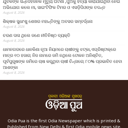
ଯୁବକଙ୍କ ସନ୍ଦେହଜନକ ମୃତ୍ୟୁ ଘଟଣା ,ପୁଅକୁ ହତ୍ୟା କାରାଯାଇଥିବା ନେଇ
ଅଭିଯୋଗ କଲେ ମା, ସାଇଂଟିଫିକ ଟିମର ଓ ଏସଡ଼ିପିଓଙ୍କ ତଦନ୍ତ
August 8, 2026
ଶିକ୍ଷକ ସୁଧାଂଶୁ ଶେଖର ମହାନ୍ତିଙ୍କୁ ଅବସର ସମ୍ବର୍ଦ୍ଧନା
August 8, 2026
ଚରଣ ଦାସ ଥିଲେ ଜଣେ ନୀତିନିଷ୍ଠ ବ୍ୟକ୍ତି
August 8, 2026
ଧାମନଗରରେ ଧାନକିଣା ନୂଆ ନିୟମରେ ଚାଷୀଙ୍କୁ ଝଟ୍‌କା,ଏଗ୍ରିଷ୍ଟାକ୍‌ରେ
ମାତ୍ର ୧୦ ହଜାର; ନିଜ ନାମରେ ଜମି ନଥିଲେ ଟୋକନ ଅନିଶ୍ଚିତ,
ପୂର୍ବପୁରୁଷଙ୍କ ଜମିରେ ଚାଷ କରୁଥିବା ଚାଷୀ ଚିନ୍ତାରେ; ୮୦% ପ୍ରଭାବିତ ହେବା
ଆଶଙ୍କା
August 8, 2026
Odia Pua is the first Odia Newspaper which is printed &
Published from New Delhi & first Odia mobile news site.