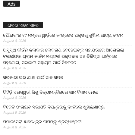
Ads
ଖବର ଏବେ ଏବେ
ପୌରାଚଂଳ ୧୯ ନମ୍ବର ୱାର୍ଡ଼ରେ କଂଗ୍ରେସ ପକ୍ଷରୁ ଶୁଖିଲା ଖାଦ୍ୟ ବଂଟନ
August 8, 2026
ଅସୁସ୍ଥ କୀର୍ତନ କଳାକାର ଲୋକନାଥ ବେହେରାଙ୍କ ସହାୟତାରେ ଆଗେଇଲା
ବଳାଜୀପଡ଼ା ଗ୍ରାମ କୀର୍ତନ ମଣ୍ଡଳୀ ରକ୍ତଦାନ ସହ ଚିକିତ୍ସା ଖର୍ଚ୍ଚରେ
ସହଯୋଗ, ସରକାରୀ ସହାୟତା ପାଇଁ ନିବେଦନ
August 8, 2026
ସରକାରୀ ଘର ଯାହା ପାଇଁ ସାତ ସପନ
August 8, 2026
ତିହିଡି଼ ସରସ୍ୱତୀ ଶିଶୁ ବିଦ୍ୟାମନ୍ଦିରରେ ଜ୍ଞାନ ବିଜ୍ଞାନ ମେଳା
August 8, 2026
ବିଜେଡି ପଂଚାୟତ ସଭାପତି ବିପନ୍ନଙ୍କୁ ବାଂଟିଲେ ଶୁଖିଲାଖାଦ୍ୟ
August 8, 2026
ସମାଜସେବୀ ଜ୍ଞାନେନ୍ଦ୍ର ଦାସଙ୍କୁ ଶ୍ରଦ୍ଧାଞ୍ଜଳୀ
August 8, 2026