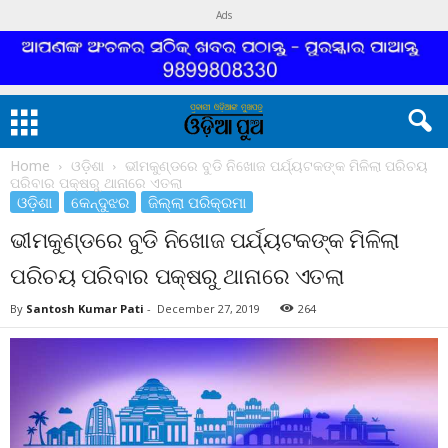
Ads
Home
ଓଡ଼ିଶା
ଭୀମକୁଣ୍ଡରେ ବୁଡି ନିଖୋଜ ପର୍ଯ୍ୟଟକଙ୍କ ମିଳିଲା ପରିଚୟ
ପରିବାର ପକ୍ଷରୁ ଥାନାରେ ଏତଲା
ଓଡ଼ିଶା
କେନ୍ଦୁଝର
ଜିଲ୍ଲା ପରିକ୍ରମା
ଭୀମକୁଣ୍ଡରେ ବୁଡି ନିଖୋଜ ପର୍ଯ୍ୟଟକଙ୍କ ମିଳିଲା
ପରିଚୟ ପରିବାର ପକ୍ଷରୁ ଥାନାରେ ଏତଲା
By
Santosh Kumar Pati
-
December 27, 2019
264