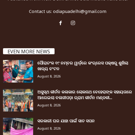
Contact us:
odiapuadelhi@gmail.com
EVEN MORE NEWS
ପୌରାଚଂଳ ୧୯ ନମ୍ବର ୱାର୍ଡ଼ରେ କଂଗ୍ରେସ ପକ୍ଷରୁ ଶୁଖିଲା
ଖାଦ୍ୟ ବଂଟନ
August 8, 2026
ଅସୁସ୍ଥ କୀର୍ତନ କଳାକାର ଲୋକନାଥ ବେହେରାଙ୍କ ସହାୟତାରେ
ଆଗେଇଲା ବଳାଜୀପଡ଼ା ଗ୍ରାମ କୀର୍ତନ ମଣ୍ଡଳୀ...
August 8, 2026
ସରକାରୀ ଘର ଯାହା ପାଇଁ ସାତ ସପନ
August 8, 2026