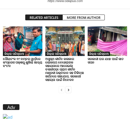
https://www.odiapua.com
RELATED ARTICLES
MORE FROM AUTHOR
ଜିଲ୍ଲା ପରିକ୍ରମା
ଜିଲ୍ଲା ପରିକ୍ରମା
ଜିଲ୍ଲା ପରିକ୍ରମା
ପୌରାଚଂଳ ୧୯ ନମ୍ବର ୱାର୍ଡ଼ରେ
ଅସୁସ୍ଥ କୀର୍ତନ କଳାକାର
ସରକାରୀ ଘର ଯାହା ପାଇଁ ସାତ
କଂଗ୍ରେସ ପକ୍ଷରୁ ଶୁଖିଲା ଖାଦ୍ୟ
ଲୋକନାଥ ବେହେରାଙ୍କ
ସପନ
ବଂଟନ
ସହାୟତାରେ ଆଗେଇଲା
ବଳାଜୀପଡ଼ା ଗ୍ରାମ କୀର୍ତନ
ମଣ୍ଡଳୀ ରକ୍ତଦାନ ସହ ଚିକିତ୍ସା
ଖର୍ଚ୍ଚରେ ସହଯୋଗ, ସରକାରୀ
ସହାୟତା ପାଇଁ ନିବେଦନ
Adv