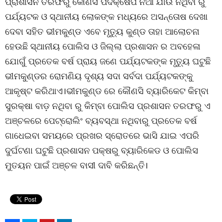
ପ୍ରାଶାସନ ତରଫରୁ କୌଣସି ପଦକ୍ଷେପ ନିଆ ଯାଉ ନଥିବା ରୁ
ପର୍ଯ୍ୟଟକ ଓ ସ୍ଥାନୀୟ ଲୋକଙ୍କ ମଧ୍ୟରେ ଅସନ୍ତୋଷ ଦେଖା
ଦେବା ସହିତ ଭୀମକୁଣ୍ଡ ଏବେ ମୃତ୍ୟୁ କୁଣ୍ଡ ତାହା ଆଲୋଚନା
ହେଉଛି ସ୍ଥାନୀୟ ପୋଲିସ ଓ ଜିଲ୍ଲା ପ୍ରଶାସନ ର ଅବହେଳା
ଯୋଗୁଁ ପ୍ରତେକ ବର୍ଷ ପ୍ରାୟ ଜଣେ ପର୍ଯ୍ୟଟକଙ୍କ ମୃତ୍ୟୁ ଘଟୁଛି
ଭୀମକୁଣ୍ଡର ରୋମଣିୟ ଦୃଶ୍ୟ ସଦା ସର୍ବଦା ପର୍ଯ୍ୟଟକଙ୍କୁ
ଆକୃଷ୍ଟ କରିଥାଏ।ଭୀମକୁଣ୍ଡ ରେ କୌଣସି ବ୍ୟାରିକେଟ କିମ୍ବା
ସୁରକ୍ଷା ବାଡ଼ ନଥିବା ରୁ କିମ୍ବା ପୋଲିସ ପ୍ରଶାସନ ତରଫରୁ ଏ
ଅଞ୍ଚଳରେ ପେଟ୍ରୋଲିଂ ବ୍ୟବସ୍ଥା ନଥିବାରୁ ପ୍ରତେକ ବର୍ଷ
ଗାଧେଇବା ସମୟରେ ପ୍ରଖର ସ୍ରୋତରେ ଭାସି ଯାଇ ଏପରି
ଦୁର୍ଘଟଣା ଘଟୁଛି ପ୍ରଶାସନ ପକ୍ଷରୁ ବ୍ୟାରିକେଡ ଓ ପୋଲିସ
ମୁତୟନ ପାଇଁ ଅଞ୍ଚଳ ବାସୀ ଦାବି କରିଛନ୍ତି।