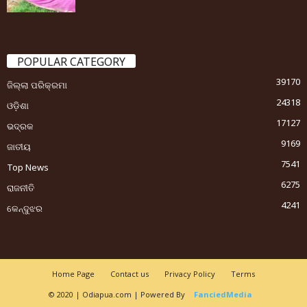
POPULAR CATEGORY
39170
ଜିଲ୍ଲା ପରିକ୍ରମା
24318
ଓଡ଼ିଶା
17127
ଭଦ୍ରକ
9169
ଜାତୀୟ
7541
Top News
6275
ରାଜନୀତି
4241
କେନ୍ଦୁଝର
Home Page
Contact us
Privacy Policy
Terms
© 2020 | Odiapua.com | Powered By
FanciedMedia