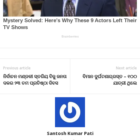
Previous article
Next article
ନିର୍ବାଚନ ମଣ୍ଡଳୀ ସ୍ତରିୟ ବିଜୁ ଜନତା
ବିମାନ ଦୁର୍ଘଟଣାଗ୍ରସ୍ତ – ୧୦୦
ଦଳର ୨୩ ତମ ପ୍ରତିଷ୍ଠା ଦିବସ
ଯାତ୍ରୀ ଥିଲେ
Santosh Kumar Pati