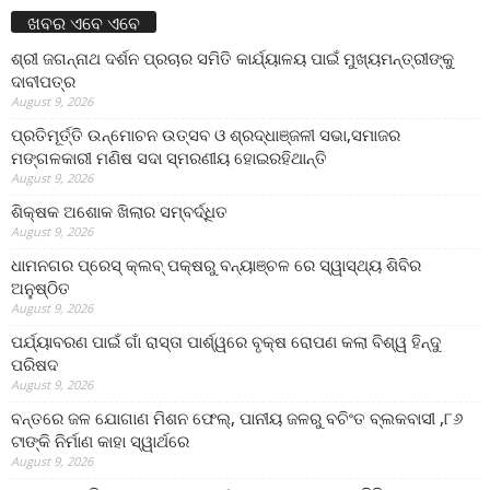
ଖବର ଏବେ ଏବେ
ଶ୍ରୀ ଜଗନ୍ନାଥ ଦର୍ଶନ ପ୍ରଚାର ସମିତି କାର୍ଯ୍ୟାଳୟ ପାଇଁ ମୁଖ୍ୟମନ୍ତ୍ରୀଙ୍କୁ
ଦାବୀପତ୍ର
August 9, 2026
ପ୍ରତିମୂର୍ତ୍ତି ଉନ୍ମୋଚନ ଉତ୍ସବ ଓ ଶ୍ରଦ୍ଧାଞ୍ଜଳୀ ସଭା,ସମାଜର
ମଙ୍ଗଳକାରୀ ମଣିଷ ସଦା ସ୍ମରଣୀୟ ହୋଇରହିଥାନ୍ତି
August 9, 2026
ଶିକ୍ଷକ ଅଶୋକ ଖିଲାର ସମ୍ବର୍ଦ୍ଧିତ
August 9, 2026
ଧାମନଗର ପ୍ରେସ୍ କ୍ଲବ୍ ପକ୍ଷରୁ ବନ୍ୟାଞ୍ଚଳ ରେ ସ୍ୱାସ୍ଥ୍ୟ ଶିବିର
ଅନୁଷ୍ଠିତ
August 9, 2026
ପର୍ଯ୍ୟାବରଣ ପାଇଁ ଗାଁ ରାସ୍ତା ପାର୍ଶ୍ୱରେ ବୃକ୍ଷ ରୋପଣ କଲା ବିଶ୍ୱ ହିନ୍ଦୁ
ପରିଷଦ
August 9, 2026
ବନ୍ତରେ ଜଳ ଯୋଗାଣ ମିଶନ ଫେଲ୍‌, ପାନୀୟ ଜଳରୁ ବଚିଂତ ବ୍ଲକବାସୀ ,୮୬
ଟାଙ୍କି ନିର୍ମାଣ କାହା ସ୍ୱାର୍ଥରେ
August 9, 2026