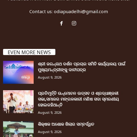
Contact us:
odiapuadelhi@gmail.com
EVEN MORE NEWS
ଶ୍ରୀ ଜଗନ୍ନାଥ ଦର୍ଶନ ପ୍ରଚାର ସମିତି କାର୍ଯ୍ୟାଳୟ ପାଇଁ
ମୁଖ୍ୟମନ୍ତ୍ରୀଙ୍କୁ ଦାବୀପତ୍ର
August 9, 2026
ପ୍ରତିମୂର୍ତ୍ତି ଉନ୍ମୋଚନ ଉତ୍ସବ ଓ ଶ୍ରଦ୍ଧାଞ୍ଜଳୀ
ସଭା,ସମାଜର ମଙ୍ଗଳକାରୀ ମଣିଷ ସଦା ସ୍ମରଣୀୟ
ହୋଇରହିଥାନ୍ତି
August 9, 2026
ଶିକ୍ଷକ ଅଶୋକ ଖିଲାର ସମ୍ବର୍ଦ୍ଧିତ
August 9, 2026