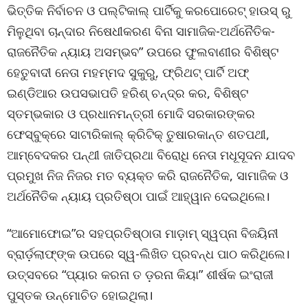
ଭିତ୍ତିକ ନିର୍ବାଚନ ଓ ପଲ୍ଟିକାଲ୍ ପାର୍ଟିକୁ କରପୋରେଟ୍ ହାଉସ୍ ରୁ
ମିଳୁଥିବା ଚାନ୍ଦାର ନିଷେଧୀକରଣ ବିନା ସାମାଜିକ-ଅର୍ଥନୈତିକ-
ରାଜନୈତିକ ନ୍ୟାୟ ଅସମ୍ଭବ” ଉପରେ ଫୁଲବାଣୀର ବିଶିଷ୍ଟ
ହେତୁବାଦୀ ନେତା ମହମ୍ମଦ ସୁକୁରୁ, ଫ୍ରିଥଟ୍ ପାର୍ଟି ଅଫ୍
ଇଣ୍ଡିଆର ଉପସଭାପତି ହରିଶ୍ ଚନ୍ଦ୍ର କର, ବିଶିଷ୍ଟ
ସ୍ତମ୍ଭକାର ଓ ପ୍ରଧାନମନ୍ତ୍ରୀ ମୋଦି ସରକାରଙ୍କର
ଫେସ୍ବୁକ୍ରେ ସାଟାରିକାଲ୍ କ୍ରିଟିକ୍ ତୁଷାରକାନ୍ତ ଶତପଥୀ,
ଆମ୍ବେଦକର ପନ୍ଥୀ ଜାତିପ୍ରଥା ବିରୋଧି ନେତା ମଧୂସୂଦନ ଯାଦବ
ପ୍ରମୁଖ ନିଜ ନିଜର ମତ ବ୍ୟକ୍ତ କରି ରାଜନୈତିକ, ସାମାଜିକ ଓ
ଅର୍ଥନୈତିକ ନ୍ୟାୟ ପ୍ରତିଷ୍ଠା ପାଇଁ ଆହ୍ୱାନ ଦେଇଥିଲେ।
“ଆମୋଫୋଇ”ର ସହପ୍ରତିଷ୍ଠାତା ମାଡ଼ାମ୍ ସ୍ୱପ୍ନା ବିଜୟିନୀ
ବ୍ରାର୍ଡ଼ଲାଫ୍ଙ୍କ ଉପରେ ସ୍ୱ-ଲିଖିତ ପ୍ରବନ୍ଧ ପାଠ କରିଥିଲେ।
ଉତ୍ସବରେ “ପ୍ୟାର କରନା ତ ଡ଼ରନା କିୟା” ଶୀର୍ଷକ ଇଂରାଜୀ
ପୁସ୍ତକ ଉନ୍ମୋଚିତ ହୋଇଥିଲା।