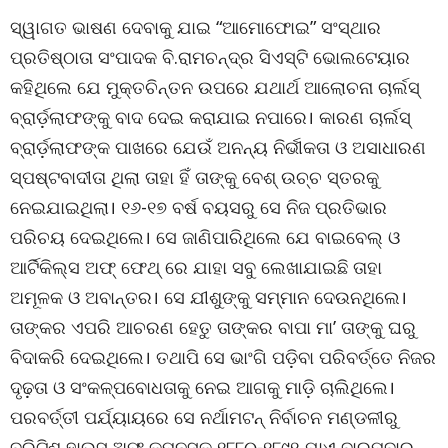
ସ୍ୱାଗତ ଭାଷଣ ଦେବାକୁ ଯାଇ “ଆମୋଫୋଇ” ସଂସ୍ଥାର
ପ୍ରତିଷ୍ଠାତା ସଂପାଦକ ବି.ରାମଚନ୍ଦ୍ର ସିଏସ୍ଟି ଭୋଲଟେୟାର
କହିଥିଲେ ଯେ ମୁକ୍ତଚିନ୍ତନ ଉପରେ ଯଥାର୍ଥ ଆଲୋଚନା ଚାର୍ଲସ୍
ବ୍ରାର୍ଡ଼ଲାଫଙ୍କୁ ବାଦ ଦେଇ କରାଯାଇ ନପାରେ। କାରଣ ଚାର୍ଲସ୍
ବ୍ରାର୍ଡ଼ଲାଫଙ୍କ ପାଖରେ ଯେଉଁ ଅନନ୍ୟ ନିର୍ଭୀକତା ଓ ଅସାଧାରଣ
ସ୍ପଷ୍ଟବାଦୀତା ଥିଲା ତାହା ହିଁ ତାଙ୍କୁ ବେଶ୍ ଉଚ୍ଚ ସ୍ତରକୁ
ନେଇଯାଇଥିଲା। ୧୬-୧୭ ବର୍ଷ ବୟସରୁ ସେ ନିଜ ପ୍ରତିଭାର
ପରିଚୟ ଦେଇଥିଲେ। ସେ ଜାଣିପାରିଥିଲେ ଯେ ବାଇବେଲ୍ ଓ
ଆର୍ଟିକିଲ୍ସ ଅଫ୍ ଫେଥ୍ ରେ ଯାହା ସବୁ ଲେଖାଯାଇଛି ତାହା
ଅମୂଳକ ଓ ଅବାନ୍ତର। ସେ ଯୀଶୁଙ୍କୁ ସମ୍ମାନ ଦେଉନଥିଲେ।
ତାଙ୍କର ଏପରି ଆଚରଣ ହେତୁ ତାଙ୍କର ବାପା ମା’ ତାଙ୍କୁ ଘରୁ
ବିଦାକରି ଦେଇଥିଲେ। ତଥାପି ସେ ଭାଂଗି ପଡ଼ିବା ପରିବର୍ତ୍ତେ ନିଜର
ଦୃଢ଼ତା ଓ ସଂକଳ୍ପବୋଧତାକୁ ନେଇ ଆଗକୁ ମାଡ଼ି ଚାଲିଥିଲେ।
ପରବର୍ତ୍ତୀ ପର୍ଯ୍ୟାୟରେ ସେ ନର୍ଥାମଟନ୍ ନିର୍ବାଚନ ମଣ୍ଡଳୀରୁ
ବ୍ରିଟିଶ୍ ହାଉସ୍ ଅଫ୍ କମନସ୍କୁ ୧୮୮୦-୧୮୯୧ ଯାଏ ବାରମ୍ବାର