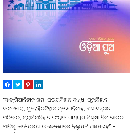
“ସାଙ୍ଗିଆବିହୀନ ନାମ, ପଇତାବିହୀନ କାନ୍ଧ, ପୂଜାବିହୀନ
ଜୀବନଧାରା, ପୁରୋହିତବିହୀନ ପ୍ରେମବିବାହ, ଏକ-ସନ୍ତାନ
ପରିବାର, ପ୍ରାର୍ଥନାବିହୀନ ଇଂରାଜୀ ମାଧ୍ୟମ ଶିକ୍ଷା ବିନା ଭାରତ
ମାଟିରୁ ଜାତି-ପ୍ରଥା ଓ ଭେଦଭାବର ବିଲୁପ୍ତି ଅସମ୍ଭବ” –