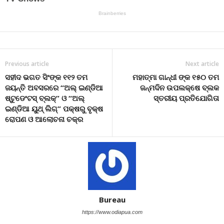
Previous article
Next article
ସହୀଦ ଭଗତ ସିଂଙ୍କ ୧୧୨ ତମ
ମହାତ୍ମା ଗାନ୍ଧୀ ଙ୍କ ୧୫୦ ତମ
ଜୟନ୍ତି ଅବସରରେ “ଅଲ୍ ଇଣ୍ଡିଆ
ଜନ୍ମଦିନ ଉପଲକ୍ଷେ ବ୍ଲକ
ଷ୍ଟୁଡେଂଟସ୍ ବ୍ଲକ୍” ଓ “ଅଲ୍
ସ୍ତରୀୟ ପ୍ରତିଯୋଗିତା
ଇଣ୍ଡିଆ ୟୁଥ୍ ଲିଗ୍” ପକ୍ଷରୁ ବୃକ୍ଷ
ରୋପଣ ଓ ଆଲୋଚନା ଚକ୍ର
Bureau
https://www.odiapua.com