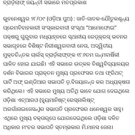
ବ୍ରାର୍ଡ଼ଲାଫ୍ ଜୟନ୍ତୀ ସଭାରେ ମତପ୍ରକାଶ
ଭୁବନେଶ୍ୱର ୨୮/୦୯ (ଓଡ଼ିଆ ପୁଅ) : ଜାତି-ଜାତକ-ଯୌତୁକଶୂନ୍ୟ
ପ୍ରେମବିବାହକାରୀ ସଂସ୍କାରବାଦୀ ସଂସ୍ଥା “ଆମୋଫୋଇ”
ପକ୍ଷରୁ ଗୁରୁବାର ମଧ୍ୟାହ୍ନରେ ସ୍ଥାନୀୟ ରେଡ଼୍କ୍ରସ୍ ଭବନର
ସଭାଗୃହରେ ବିଶିଷ୍ଟ ନିରୀଶ୍ୱରବାଦୀ ନେତା, ଅଦ୍ୱିତୀୟ
ମୁକ୍ତଚିନ୍ତକ ଚାର୍ଲସ୍ ବ୍ରାର୍ଡ଼ଲାଫ୍ଙ୍କ ୧୮୬ତମ ଜନ୍ମବାର୍ଷିକୀ
ପାଳିତ ହୋଇ ଯାଇଛି। ଏହି ସଭାରେ ଉତ୍କଳ ବିଶ୍ୱବିଦ୍ୟାଳୟର
ଦର୍ଶନ ବିଭାଗର ପ୍ରାକ୍ତନ ମୁଖ୍ୟ ପ୍ରଫେସର ତଥା ଫ୍ରିଥଟ୍
ପାର୍ଟି ଅଫ୍ ଇଣ୍ଡିଆର ସଭାପତି ଡ଼.ବିଜୟାନନ୍ଦ କର ଅଧ୍ୟକ୍ଷତା
କରିଥିଲେ। ଏହି ସଭାରେ ମୁଖ୍ୟ ଅତିଥି ଭାବେ ଯୋଗ ଦେଇଥିଲେ
ଓଡ଼ିଶା ଏଚ୍ଆରଓ (ହ୍ୟୁମାନିଷ୍ଟ୍ ରେସ୍ନାଲିଷ୍ଟ୍
ଅରର୍ଗାନାଇଜେସନ୍)ର ସଭାପତି ପ୍ରଫେସର ଧନେଶ୍ୱର ସାହୁ।
ଏଥିରେ ମୁଖ୍ୟ ବକ୍ତାରୂପେ ଯୋଗଦେଇଥିଲେ ଓଡ଼ିଶା ଦଳିତ
ଅଧିକାର ମଂଚର ସଭାପତି ସ୍ତମ୍ଭକାର ମି.ମାନସ ଜେନା।