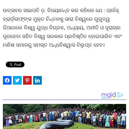
ଉତ୍ସବର ସଭାପତି ଡ଼. ବିଜୟାନନ୍ଦ କର କହିଲେ ଯେ : ଚାର୍ଲସ୍
ବ୍ରାର୍ଡ଼ଲାଫ୍ଙ୍କ ମୁକ୍ତ ଚିନ୍ତନକୁ ସାରା ବିଶ୍ୱରେ ଗୁରୁତ୍ୱ
ଦିଆଗଲେ ବିଶ୍ୱ ଯୁଦ୍ଧ ବିଗ୍ରହ, ଅନ୍ୟାୟ, ଅନୀତି ଓ ଦୂରାଚାର
ଦୂରହେବା ସହିତ ବିଶ୍ୱ ସରକାର ପ୍ରତିଷ୍ଠିତ ହୋଇପାରିବ ଏବଂ
ମଣିଷ ସମାଜରୁ ସମସ୍ତ ଅନ୍ଧବିଶ୍ୱାସ ବିଲୁପ୍ତ ହେବ।