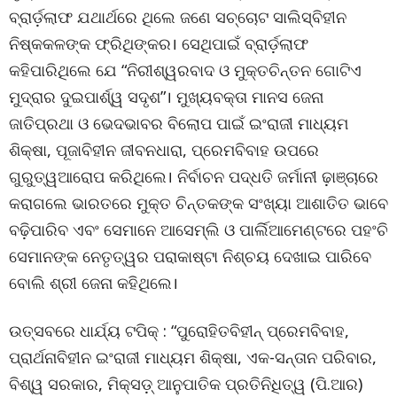
ବ୍ରାର୍ଡ଼ଲାଫ ଯଥାର୍ଥରେ ଥିଲେ ଜଣେ ସଚ୍ଚୋଟ ସାଲିସ୍ବିହୀନ
ନିଷ୍କକଳଙ୍କ ଫ୍ରିଥିଙ୍କର। ସେଥିପାଇଁ ବ୍ରାର୍ଡ଼ଲାଫ
କହିପାରିଥିଲେ ଯେ “ନିରୀଶ୍ୱରବାଦ ଓ ମୁକ୍ତଚିନ୍ତନ ଗୋଟିଏ
ମୁଦ୍ରାର ଦୁଇପାର୍ଶ୍ୱ ସଦୃଶ”। ମୁଖ୍ୟବକ୍ତା ମାନସ ଜେନା
ଜାତିପ୍ରଥା ଓ ଭେଦଭାବର ବିଲୋପ ପାଇଁ ଇଂରାଜୀ ମାଧ୍ୟମ
ଶିକ୍ଷା, ପୂଜାବିହୀନ ଜୀବନଧାରା, ପ୍ରେମବିବାହ ଉପରେ
ଗୁରୁତ୍ୱଆରୋପ କରିଥିଲେ। ନିର୍ବାଚନ ପଦ୍ଧତି ଜର୍ମାନୀ ଢ଼ାଞ୍ଚାରେ
କରାଗଲେ ଭାରତରେ ମୁକ୍ତ ଚିନ୍ତକଙ୍କ ସଂଖ୍ୟା ଆଶାତିତ ଭାବେ
ବଢ଼ିପାରିବ ଏବଂ ସେମାନେ ଆସେମ୍ଲି ଓ ପାର୍ଲିଆମେଣ୍ଟରେ ପହଂଚି
ସେମାନଙ୍କ ନେତୃତ୍ୱର ପରାକାଷ୍ଟା ନିଶ୍ଚୟ ଦେଖାଇ ପାରିବେ
ବୋଲି ଶ୍ରୀ ଜେନା କହିଥିଲେ।
ଉତ୍ସବରେ ଧାର୍ଯ୍ୟ ଟପିକ୍ : “ପୁରୋହିତବିହୀନ୍ ପ୍ରେମବିବାହ,
ପ୍ରାର୍ଥନାବିହୀନ ଇଂରାଜୀ ମାଧ୍ୟମ ଶିକ୍ଷା, ଏକ-ସନ୍ତାନ ପରିବାର,
ବିଶ୍ୱ ସରକାର, ମିକ୍ସଡ଼୍ ଆନୁପାତିକ ପ୍ରତିନିଧିତ୍ୱ (ପି.ଆର)