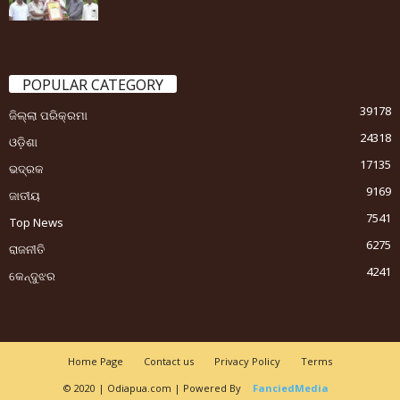
POPULAR CATEGORY
39178
ଜିଲ୍ଲା ପରିକ୍ରମା
24318
ଓଡ଼ିଶା
17135
ଭଦ୍ରକ
9169
ଜାତୀୟ
7541
Top News
6275
ରାଜନୀତି
4241
କେନ୍ଦୁଝର
Home Page
Contact us
Privacy Policy
Terms
© 2020 | Odiapua.com | Powered By
FanciedMedia