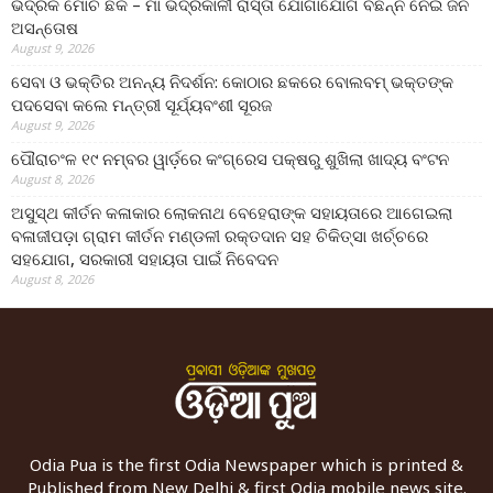
ଭଦ୍ରକ ମୋଚି ଛକ – ମା ଭଦ୍ରକାଳୀ ରାସ୍ତା ଯୋଗାଯୋଗ ବିଛିନ୍ନ ନେଇ ଜନ
ଅସନ୍ତୋଷ
August 9, 2026
ସେବା ଓ ଭକ୍ତିର ଅନନ୍ୟ ନିଦର୍ଶନ: କୋଠାର ଛକରେ ବୋଲବମ୍ ଭକ୍ତଙ୍କ
ପଦସେବା କଲେ ମନ୍ତ୍ରୀ ସୂର୍ଯ୍ୟବଂଶୀ ସୂରଜ
August 9, 2026
ପୌରାଚଂଳ ୧୯ ନମ୍ବର ୱାର୍ଡ଼ରେ କଂଗ୍ରେସ ପକ୍ଷରୁ ଶୁଖିଲା ଖାଦ୍ୟ ବଂଟନ
August 8, 2026
ଅସୁସ୍ଥ କୀର୍ତନ କଳାକାର ଲୋକନାଥ ବେହେରାଙ୍କ ସହାୟତାରେ ଆଗେଇଲା
ବଳାଜୀପଡ଼ା ଗ୍ରାମ କୀର୍ତନ ମଣ୍ଡଳୀ ରକ୍ତଦାନ ସହ ଚିକିତ୍ସା ଖର୍ଚ୍ଚରେ
ସହଯୋଗ, ସରକାରୀ ସହାୟତା ପାଇଁ ନିବେଦନ
August 8, 2026
Odia Pua is the first Odia Newspaper which is printed &
Published from New Delhi & first Odia mobile news site.