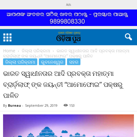
Ads
Home
ଜିଲ୍ଲା ପରିକ୍ରମା
ଭାରତ ସ୍ୱାଧୀନତାର ଆଦି ପ୍ରବକ୍ତା ମହାତ୍ମା
ବ୍ରାର୍ଡ଼ଲାଫ୍ ଙ୍କ ଜୟନ୍ତୀ “ଆମୋଫୋଇ” ପକ୍ଷରୁ ପାଳିତ
ଜିଲ୍ଲା ପରିକ୍ରମା
ଭୁବନେଶ୍ୱର
ସହର
ଭାରତ ସ୍ୱାଧୀନତାର ଆଦି ପ୍ରବକ୍ତା ମହାତ୍ମା
ବ୍ରାର୍ଡ଼ଲାଫ୍ ଙ୍କ ଜୟନ୍ତୀ “ଆମୋଫୋଇ” ପକ୍ଷରୁ
ପାଳିତ
By
Bureau
-
September 29, 2019
153