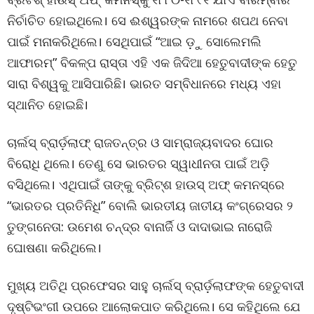
ନିର୍ଚାଚିତ ହୋଇଥିଲେ। ସେ ଈଶ୍ୱରଙ୍କ ନାମରେ ଶପଥ ନେବା
ପାଇଁ ମନାକରିଥିଲେ। ସେଥିପାଇଁ “ଆଇ ଡ଼ୁ ସୋଲେମଲି
ଆଫାରମ୍” ବିକଳ୍ପ ରାସ୍ତା ଏହି ଏକ ଜିଦିଆ ହେତୁବାଦୀଙ୍କ ହେତୁ
ସାରା ବିଶ୍ୱକୁ ଆସିପାରିଛି। ଭାରତ ସମ୍ବିଧାନରେ ମଧ୍ୟ ଏହା
ସ୍ଥାନିତ ହୋଇଛି।
ଚାର୍ଲସ୍ ବ୍ରାର୍ଡ଼ଲାଫ୍ ରାଜତନ୍ତ୍ର ଓ ସାମ୍ରାଜ୍ୟବାଦର ଘୋର
ବିରୋଧି ଥିଲେ। ତେଣୁ ସେ ଭାରତର ସ୍ୱାଧୀନତା ପାଇଁ ଅଡ଼ି
ବସିଥିଲେ। ଏଥିପାଇଁ ତାଙ୍କୁ ବ୍ରିଟ୍ଶ ହାଉସ୍ ଅଫ୍ କମନସ୍ରେ
“ଭାରତର ପ୍ରତିନିଧି” ବୋଲି ଭାରତୀୟ ଜାତୀୟ କଂଗ୍ରେସର ୨
ତୁଙ୍ଗନେତା: ଉମେଶ ଚନ୍ଦ୍ର ବାନାର୍ଜି ଓ ଦାଦାଭାଇ ନାରୋଜି
ଘୋଷଣା କରିଥିଲେ।
ମୁଖ୍ୟ ଅତିଥି ପ୍ରଫେସର ସାହୁ ଚାର୍ଲସ୍ ବ୍ରାର୍ଡ଼ଲାଫଙ୍କ ହେତୁବାଦୀ
ଦୃଷ୍ଟିଭଂଗୀ ଉପରେ ଆଲୋକପାତ କରିଥିଲେ। ସେ କହିଥିଲେ ଯେ