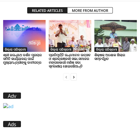
RELATED ARTICLES
MORE FROM AUTHOR
ଜିଲ୍ଲା ପରିକ୍ରମା
ଜିଲ୍ଲା ପରିକ୍ରମା
ଜିଲ୍ଲା ପରିକ୍ରମା
ପ୍ରତିମୂର୍ତ୍ତି ଉନ୍ମୋଚନ ଉତ୍ସବ
ଶିକ୍ଷକ ଅଶୋକ ଖିଲାର
ଶ୍ରୀ ଜଗନ୍ନାଥ ଦର୍ଶନ ପ୍ରଚାର
ଓ ଶ୍ରଦ୍ଧାଞ୍ଜଳୀ ସଭା,ସମାଜର
ସମ୍ବର୍ଦ୍ଧିତ
ସମିତି କାର୍ଯ୍ୟାଳୟ ପାଇଁ
ମଙ୍ଗଳକାରୀ ମଣିଷ ସଦା
ମୁଖ୍ୟମନ୍ତ୍ରୀଙ୍କୁ ଦାବୀପତ୍ର
ସ୍ମରଣୀୟ ହୋଇରହିଥାନ୍ତି
Adv
Ads