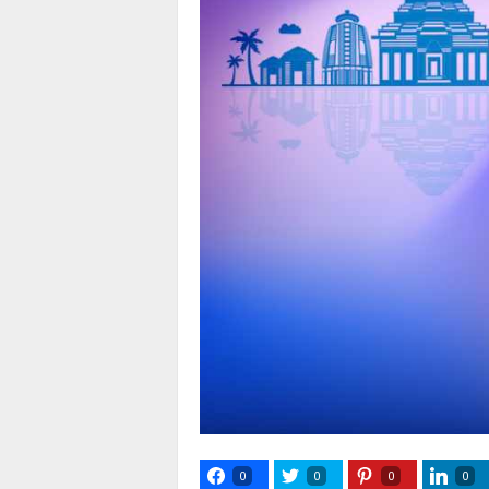
0
0
0
0