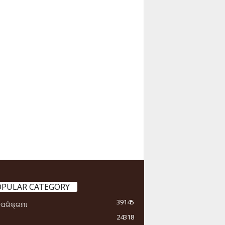
OPULAR CATEGORY
39145
ା ପରିକ୍ରମା
24318