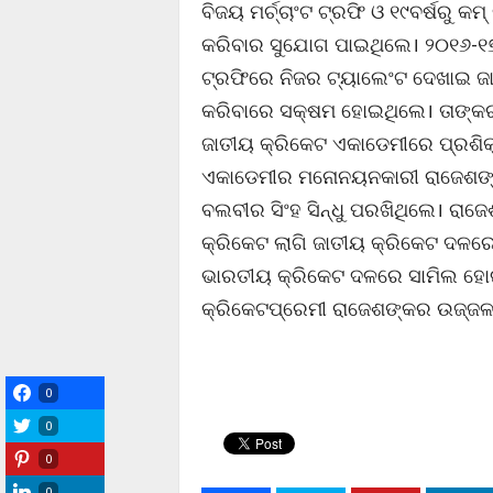
ବିଜୟ ମର୍ଚ୍ଚାଂଟ ଟ୍ରଫି ଓ ୧୯ବର୍ଷରୁ କମ
କରିବାର ସୁଯୋଗ ପାଇଥିଲେ। ୨୦୧୬-୧୭ ଓ
ଟ୍ରଫିରେ ନିଜର ଟ୍ୟାଲେଂଟ ଦେଖାଇ ଜ
କରିବାରେ ସକ୍ଷମ ହୋଇଥିଲେ। ତାଙ୍କର ଉ
ଜାତୀୟ କ୍ରିକେଟ ଏକାଡେମୀରେ ପ୍ରଶି
ଏକାଡେମୀର ମନୋନୟନକାରୀ ରାଜେଶଙ୍କ
ବଲବୀର ସିଂହ ସିନ୍ଧୁ ପରଖିଥିଲେ। ରାଜେ
କ୍ରିକେଟ ଲାଗି ଜାତୀୟ କ୍ରିକେଟ ଦଳର
ଭାରତୀୟ କ୍ରିକେଟ ଦଳରେ ସାମିଲ ହୋଇ
କ୍ରିକେଟପ୍ରେମୀ ରାଜେଶଙ୍କର ଉଜ୍ଜଳ 
0
0
0
0