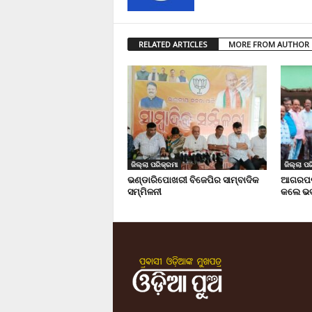
RELATED ARTICLES
MORE FROM AUTHOR
ଜିଲ୍ଲା ପରିକ୍ରମା
ଜିଲ୍ଲା ପର
ଭଣ୍ଡାରିପୋଖରୀ ବିଜେପିର ସାମ୍ବାଦିକ
ଆଗରପଡା
ସମ୍ମିଳନୀ
କଲେ ଭଦ