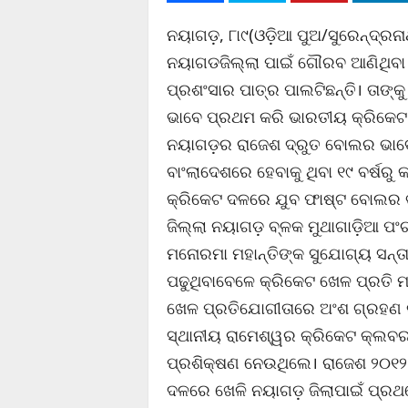
ନୟାଗଡ଼, ୮ା୯(ଓଡ଼ିଆ ପୁଅ/ସୁରେନ୍ଦ୍ରନ
ନୟାଗଡଜିଲ୍ଲା ପାଇଁ ଗୌରବ ଆଣିଥିବା 
ପ୍ରଶଂସାର ପାତ୍ର ପାଲଟିଛନ୍ତି। ତାଙ୍କ
ଭାବେ ପ୍ରଥମ କରି ଭାରତୀୟ କ୍ରିକେଟ 
ନୟାଗଡ଼ର ରାଜେଶ ଦ୍ରୁତ ବୋଲର ଭାବେ
ବାଂଲାଦେଶରେ ହେବାକୁ ଥିବା ୧୯ ବର୍ଷର
କ୍ରିକେଟ ଦଳରେ ଯୁବ ଫାଷ୍ଟ ବୋଲର ଭ
ଜିଲ୍ଲା ନୟାଗଡ଼ ବ୍ଳକ ମୁଥାଗାଡ଼ିଆ ପଂଚ
ମନୋରମା ମହାନ୍ତିଙ୍କ ସୁଯୋଗ୍ୟ ସନ୍ତା
ପଢୁଥିବାବେଳେ କ୍ରିକେଟ ଖେଳ ପ୍ରତି 
ଖେଳ ପ୍ରତିଯୋଗୀତାରେ ଅଂଶ ଗ୍ରହଣ କ
ସ୍ଥାନୀୟ ରାମେଶ୍ୱର କ୍ରିକେଟ କ୍ଲବର
ପ୍ରଶିକ୍ଷଣ ନେଉଥିଲେ। ରାଜେଶ ୨୦୧୨ ମସ
ଦଳରେ ଖେଳି ନୟାଗଡ଼ ଜିଲାପାଇଁ ପ୍ରଥମେ