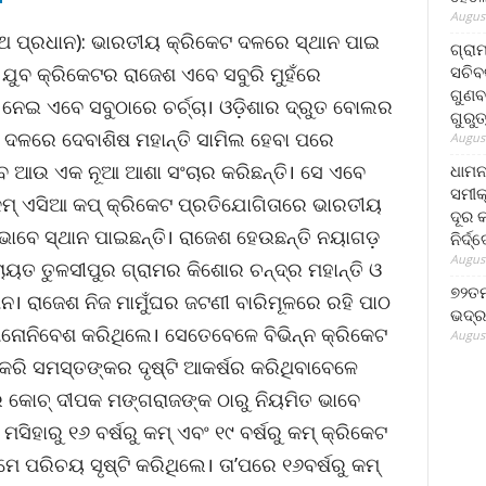
August
ାଥ ପ୍ରଧାନ): ଭାରତୀୟ କ୍ରିକେଟ ଦଳରେ ସ୍ଥାନ ପାଇ
ଗ୍ରା
ସଚିବ
ଯୁବ କ୍ରିକେଟର ରାଜେଶ ଏବେ ସବୁରି ମୁହଁରେ
ଗୁଣବ
ୁ ନେଇ ଏବେ ସବୁଠାରେ ଚର୍ଚ୍ଚା। ଓଡ଼ିଶାର ଦ୍ରୁତ ବୋଲର
ଗୁରୁ
ଦଳରେ ଦେବାଶିଷ ମହାନ୍ତି ସାମିଲ ହେବା ପରେ
August
 ଆଉ ଏକ ନୂଆ ଆଶା ସଂଚାର କରିଛନ୍ତି। ସେ ଏବେ
ଧାମନ
ସମୀକ
ୁ କମ୍ ଏସିଆ କପ୍ କ୍ରିକେଟ ପ୍ରତିଯୋଗିତାରେ ଭାରତୀୟ
ଦୂର କ
ାବେ ସ୍ଥାନ ପାଇଛନ୍ତି। ରାଜେଶ ହେଉଛନ୍ତି ନୟାଗଡ଼
ନିର୍ଦ୍
August
ାୟତ ତୁଳସୀପୁର ଗ୍ରାମର କିଶୋର ଚନ୍ଦ୍ର ମହାନ୍ତି ଓ
୭୨ତମ
ନ। ରାଜେଶ ନିଜ ମାମୁଁଘର ଜଟଣୀ ବାରିମୂଳରେ ରହି ପାଠ
ଭଦ୍ର
ମନୋନିବେଶ କରିଥିଲେ। ସେତେବେଳେ ବିଭିନ୍ନ କ୍ରିକେଟ
August
ରି ସମସ୍ତଙ୍କର ଦୃଷ୍ଟି ଆକର୍ଷର କରିଥିବାବେଳେ
 କୋଚ୍ ଦୀପକ ମଙ୍ଗରାଜଙ୍କ ଠାରୁ ନିୟମିତ ଭାବେ
ିହାରୁ ୧୬ ବର୍ଷରୁ କମ୍ ଏବଂ ୧୯ ବର୍ଷରୁ କମ୍ କ୍ରିକେଟ
 ପରିଚୟ ସୃଷ୍ଟି କରିଥିଲେ। ତା’ପରେ ୧୬ବର୍ଷରୁ କମ୍