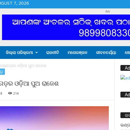
UGUST 7, 2026
Ads
ଜିଲ୍ଲା ପରିକ୍ରମା
ରାଜନୀତି
ମନୋରଞ୍ଜନ
ଜୀବନଚର୍ଯ୍ୟା
ଖେ
 ନୟାଗଡ଼ର ଓଡ଼ିଆ ପୁଅ ରାଜେଶ
Ad
ଡ଼
ଗଡ଼ର ଓଡ଼ିଆ ପୁଅ ରାଜେଶ
18
214
Ad
ଖ
ଭଣ୍ଡ