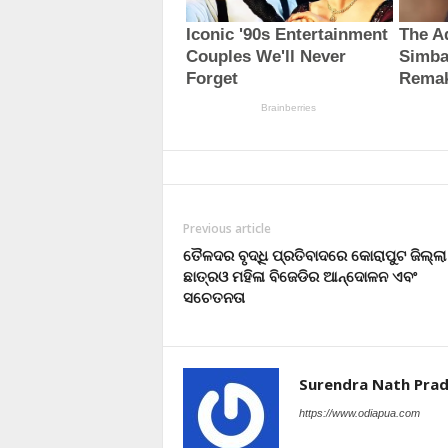
Previous article
ତୈଳଦର ବୃଦ୍ଧି ପ୍ରତିବାଦରେ କୋରାପୁଟ ଜିଲ୍ଲା
ଛାତ୍ରଓ ମହିଳା ବିଜେଡିର ଆନ୍ଦୋଳନ ଏବଂ
ସଚେତନତା
Surendra Nath Pra
https://www.odiapua.com