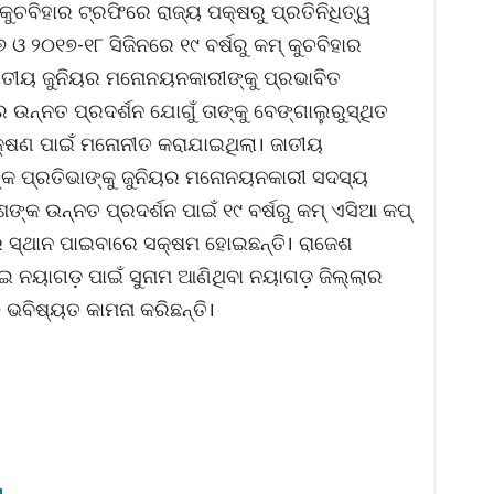
୍ କୁଚବିହାର ଟ୍ରଫିରେ ରାଜ୍ୟ ପକ୍ଷରୁ ପ୍ରତିନିଧିତ୍ୱ
 ୨୦୧୭-୧୮ ସିଜିନରେ ୧୯ ବର୍ଷରୁ କମ୍ କୁଚବିହାର
ାତୀୟ ଜୁନିୟର ମନୋନୟନକାରୀଙ୍କୁ ପ୍ରଭାବିତ
ନ୍ନତ ପ୍ରଦର୍ଶନ ଯୋଗୁଁ ତାଙ୍କୁ ବେଙ୍ଗାଲୁରୁସ୍ଥିତ
କ୍ଷଣ ପାଇଁ ମନୋନୀତ କରାଯାଇଥିଲା। ଜାତୀୟ
 ପ୍ରତିଭାଙ୍କୁ ଜୁନିୟର ମନୋନୟନକାରୀ ସଦସ୍ୟ
ଶଙ୍କ ଉନ୍ନତ ପ୍ରଦର୍ଶନ ପାଇଁ ୧୯ ବର୍ଷରୁ କମ୍ ଏସିଆ କପ୍
େ ସ୍ଥାନ ପାଇବାରେ ସକ୍ଷମ ହୋଇଛନ୍ତି। ରାଜେଶ
 ନୟାଗଡ଼ ପାଇଁ ସୁନାମ ଆଣିଥିବା ନୟାଗଡ଼ ଜିଲ୍ଲାର
ଭବିଷ୍ୟତ କାମନା କରିଛନ୍ତି।