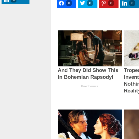
0
0
0
0