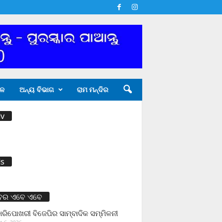
ଳ
ଅନ୍ୟ ବିଭାଗ
ରାମ ମନ୍ଦିର
v
s
ବର ଏବେ ଏବେ
ାରିପୋଖରୀ ବିଜେପିର ସାମ୍ବାଦିକ ସମ୍ମିଳନୀ