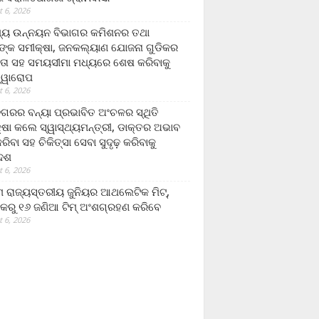
 6, 2026
ମ୍ୟ ଉନ୍ନୟନ ବିଭାଗର କମିଶନର ତଥା
ଙ୍କ ସମୀକ୍ଷା, ଜନକଲ୍ୟାଣ ଯୋଜନା ଗୁଡିକର
ତା ସହ ସମୟସୀମା ମଧ୍ୟରେ ଶେଷ କରିବାକୁ
ତ୍ୱାରୋପ
 6, 2026
ଗରର ବନ୍ୟା ପ୍ରଭାବିତ ଅଂଚଳର ସ୍ଥିତି
୍ଷା କଲେ ସ୍ୱାସ୍ଥ୍ୟମନ୍ତ୍ରୀ, ଡାକ୍ତର ଅଭାବ
ରିବା ସହ ଚିକିତ୍ସା ସେବା ସୁଦୃଢ଼ କରିବାକୁ
ଦେଶ
 6, 2026
 ରାଜ୍ୟସ୍ତରୀୟ ଜୁନିୟର ଆଥଲେଟିକ ମିଟ୍‌,
କରୁ ୧୬ ଜଣିଆ ଟିମ୍ ଅଂଶଗ୍ରହଣ କରିବେ
 6, 2026