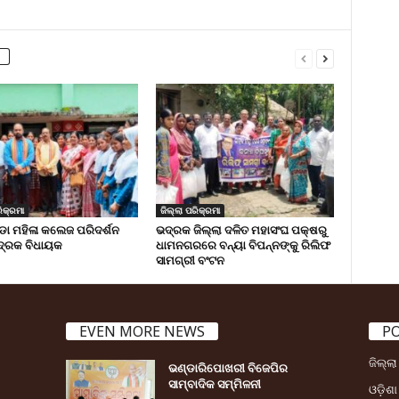
ିକ୍ରମା
ଜିଲ୍ଲା ପରିକ୍ରମା
 ମହିଳା କଲେଜ ପରିଦର୍ଶନ
ଭଦ୍ରକ ଜିଲ୍ଲା ଦଳିତ ମହାସଂଘ ପକ୍ଷରୁ
୍ରକ ବିଧାୟକ
ଧାମନଗରରେ ବନ୍ୟା ବିପନ୍ନଙ୍କୁ ରିଲିଫ
ସାମଗ୍ରୀ ବଂଟନ
EVEN MORE NEWS
P
ଜିଲ୍ଲ
ଭଣ୍ଡାରିପୋଖରୀ ବିଜେପିର
ସାମ୍ବାଦିକ ସମ୍ମିଳନୀ
ଓଡ଼ିଶା