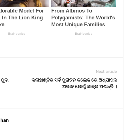
Next article
 ଯୁବ,
କଳାହାଣ୍ଡିର ସର୍ବ ପୁରାତନ କଲେଜ ରେ ଅଧ୍ୟାପକ
ଅଭାବ ଯୋଗୁଁ ଛାତ୍ର ଅଶାନ୍ତି ।
dhan