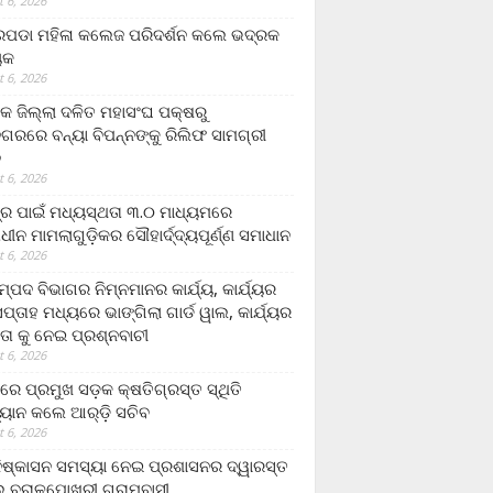
 6, 2026
ଡା ମହିଳା କଲେଜ ପରିଦର୍ଶନ କଲେ ଭଦ୍ରକ
ୟକ
 6, 2026
କ ଜିଲ୍ଲା ଦଳିତ ମହାସଂଘ ପକ୍ଷରୁ
ଗରରେ ବନ୍ୟା ବିପନ୍ନଙ୍କୁ ରିଲିଫ ସାମଗ୍ରୀ
ନ
 6, 2026
ଟ୍ର ପାଇଁ ମଧ୍ୟସ୍ଥତା ୩.୦ ମାଧ୍ୟମରେ
ାଧୀନ ମାମଲାଗୁଡ଼ିକର ସୌହାର୍ଦ୍ଦ୍ୟପୂର୍ଣ୍ଣ ସମାଧାନ
 6, 2026
୍ପଦ ବିଭାଗର ନିମ୍ନମାନର କାର୍ଯ୍ୟ, କାର୍ଯ୍ୟର
୍ତାହ ମଧ୍ୟରେ ଭାଙ୍ଗିଲା ଗାର୍ଡ ୱାଲ, କାର୍ଯ୍ୟର
ତା କୁ ନେଇ ପ୍ରଶ୍ନବାଚୀ
 6, 2026
ାରେ ପ୍ରମୁଖ ସଡ଼କ କ୍ଷତିଗ୍ରସ୍ତ ସ୍ଥିତି
୍ୟାନ କଲେ ଆର୍‌ଡ଼ି ସଚିବ
 6, 2026
ିଷ୍କାସନ ସମସ୍ୟା ନେଇ ପ୍ରଶାସନର ଦ୍ୱାରସ୍ତ
 ବରାଳପୋଖରୀ ଗ୍ରାମବାସୀ