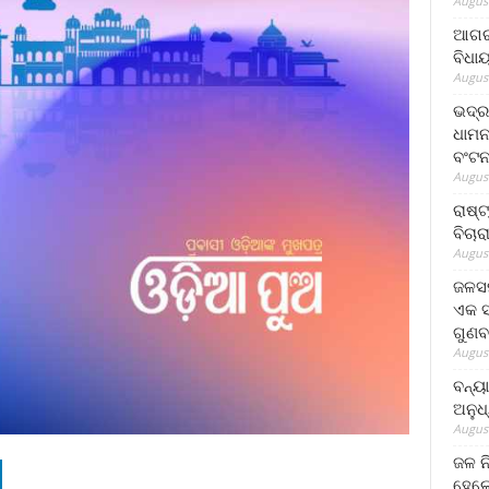
August
ଆଗରପ
ବିଧା
August
ଭଦ୍ର
ଧାମନ
ବଂଟ
August
ରାଷ୍
ବିଚାର
August
ଜଳସମ
ଏକ ସପ
ଗୁଣବ
August
ବନ୍ୟ
ଅନୁଧ
August
ଜଳ ନ
ହେଲେ