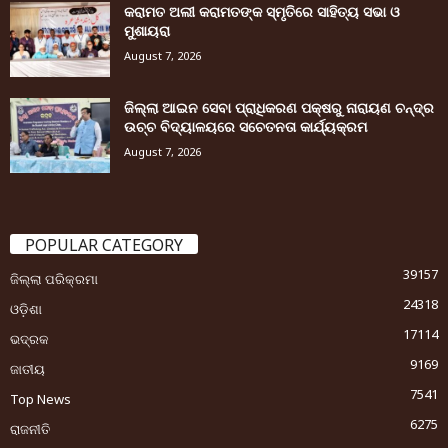
କରାମତ ଅଲୀ କରାମତଙ୍କ ସ୍ମୃତିରେ ସାହିତ୍ୟ ସଭା ଓ
ମୁଶାୟରା
August 7, 2026
ଜିଲ୍ଲା ଆଇନ ସେବା ପ୍ରାଧିକରଣ ପକ୍ଷରୁ ନାରାୟଣ ଚନ୍ଦ୍ର
ଉଚ୍ଚ ବିଦ୍ୟାଳୟରେ ସଚେତନତା କାର୍ଯ୍ୟକ୍ରମ
August 7, 2026
POPULAR CATEGORY
39157
ଜିଲ୍ଲା ପରିକ୍ରମା
24318
ଓଡ଼ିଶା
17114
ଭଦ୍ରକ
9169
ଜାତୀୟ
7541
Top News
6275
ରାଜନୀତି