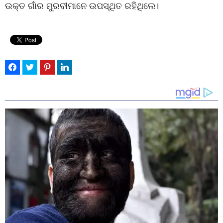
ଉକ୍ତ ଗାଁର ମୁରବୀମାନେ ଉପସ୍ଥିତ ରହିଥିଲେ।