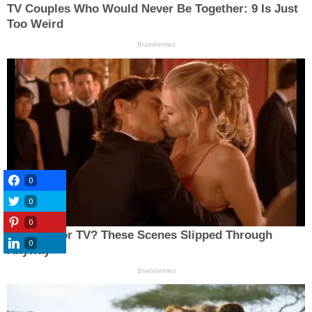
0
0
0
0