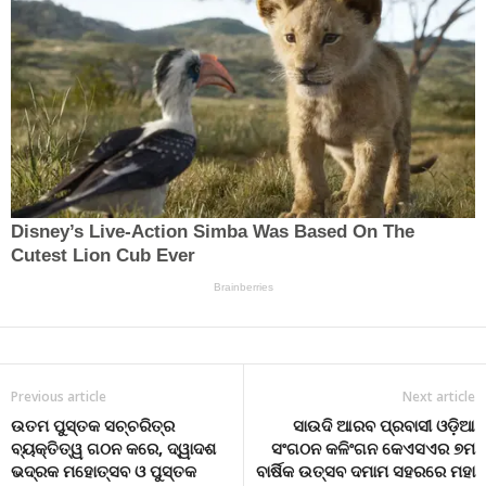
Previous article
Next article
ଉତମ ପୁସ୍ତକ ସଚ୍ଚରିତ୍ର
ସାଉଦି ଆରବ ପ୍ରବାସୀ ଓଡ଼ିଆ
ବ୍ୟକ୍ତିତ୍ୱ ଗଠନ କରେ, ଦ୍ୱାଦଶ
ସଂଗଠନ କଳିଂଗନ କେଏସଏର ୭ମ
ଭଦ୍ରକ ମହୋତ୍ସବ ଓ ପୁସ୍ତକ
ବାର୍ଷିକ ଉତ୍ସବ ଦମାମ ସହରରେ ମହା