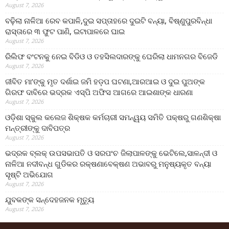
August 7, 2026
ବଢ଼ିଲା ନାଳିଆ ରେବ କପାଳି,ଦୁଇ ସପ୍ତାହରେ ଦୁଇଟି ବନ୍ୟା, ବିଷ୍ଣୁପୁରବିନ୍ଧା
ରାସ୍ତାରେ ୩ ଫୁଟ ପାଣି, ଇଟାପାଳରେ ଘାଇ
August 7, 2026
ରିଲିଫ ବଂଟନକୁ ନେଇ ବିଡିଓ ଓ ତହସିଲଦାରଙ୍କୁ ଘେରିଲା ଧାମନଗର ବିଜେଡି
August 7, 2026
ଜୀବିତ ମା’ଙ୍କୁ ମୃତ ଦର୍ଶାଇ ଜମି ହଡ଼ପ ଘଟଣା,ଆରଆଇ ଓ ଦୁଇ ପୁଅଙ୍କ
ଗିରଫ ଦାବିରେ ଭଦ୍ରକ ଏସ୍‌ପି ଅଫିସ ଆଗରେ ଆଇଶାଙ୍କ ଧାରଣା
August 7, 2026
ଓଡ଼ିଶା ସ୍କୁଲ କଲେଜ ଶିକ୍ଷକ କର୍ମଚାରୀ ସମନ୍ୱୟ ସମିତି ପକ୍ଷରୁ ଗଣଶିକ୍ଷା
ମନ୍ତ୍ରୀଙ୍କୁ ଦାବିପତ୍ର
August 7, 2026
ଭଦ୍ରକ ବ୍ଲକ୍ ଉପସଭାପତି ଓ ସରପଂଚ ଜିଲାପାଳଙ୍କୁ ଭେଟିଲେ,ସାଳନ୍ଦୀ ଓ
ନାଳିଆ ନଦୀବନ୍ଧ ଗୁଡିକର ରକ୍ଷଣାବେକ୍ଷଣ ଅଭାବରୁ ମନୁଷ୍ୟକୃତ ବନ୍ୟା
ସୃଷ୍ଟି ଅଭିଯୋଗ
August 7, 2026
ଯୁବକଙ୍କ ସନ୍ଦେହଜନକ ମୃତ୍ୟୁ
August 7, 2026