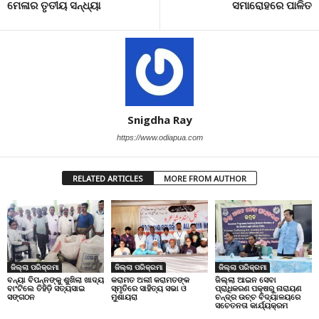
ମେଳାର ତୃତୀୟ ସନ୍ଧ୍ୟା
ସମାରୋହରେ ପାଳିତ
Snigdha Ray
https://www.odiapua.com
RELATED ARTICLES
MORE FROM AUTHOR
ଜିଲ୍ଲା ପରିକ୍ରମା
ଜିଲ୍ଲା ପରିକ୍ରମା
ଜିଲ୍ଲା ପରିକ୍ରମା
ବନ୍ୟା ବିପନ୍ନଙ୍କୁ ଶୁଖିଲା ଖାଦ୍ୟ
କରାମତ ଅଲୀ କରାମତଙ୍କ
ଜିଲ୍ଲା ଆଇନ ସେବା
ବାଂଟିଲେ ତିହିଡି଼ ସତ୍ୟସାଇ
ସ୍ମୃତିରେ ସାହିତ୍ୟ ସଭା ଓ
ପ୍ରାଧିକରଣ ପକ୍ଷରୁ ନାରାୟଣ
ସଙ୍ଗଠନ
ମୁଶାୟରା
ଚନ୍ଦ୍ର ଉଚ୍ଚ ବିଦ୍ୟାଳୟରେ
ସଚେତନତା କାର୍ଯ୍ୟକ୍ରମ