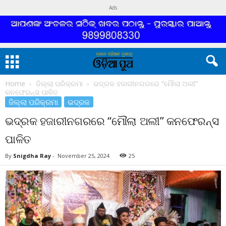
Ads
Home
ଜିଲ୍ଲା ପରିକ୍ରମା
ଭଦ୍ରକ ହଜାରୀନଗରରେ “ମୌଲା ଅଲୀ”
କନଫେରନ୍ସ ପାଳିତ
ଜିଲ୍ଲା ପରିକ୍ରମା
ଭଦ୍ରକ
ଭଦ୍ରକ ହଜାରୀନଗରରେ “ମୌଲା ଅଲୀ” କନଫେରନ୍ସ
ପାଳିତ
By
Snigdha Ray
-
November 25, 2024
25