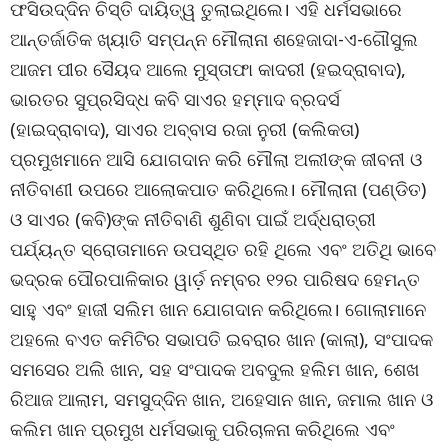
ଫସିଉଦ୍ଦିନ ଚିସ୍ତି ଦାୟିତ୍ୱ ତୁଲାଇଥିଲେ। ଏହି ଧର୍ମସଭାରେ
ଆନ୍ତର୍ଜାତିକ ଖ୍ୟାତି ସମ୍ପନ୍ନ ମୌଲାନା ଶହେଜାଦା-ଏ-ଗୌସୁଲ
ଆଜମ ପୀର ସୈୟଦ ଆଲେ ମୁସ୍ତାଫା କାଦରୀ (ହଇଦ୍ରାବାଦ),
ଭାରତର ସୁପ୍ରସିଦ୍ଧ କବି ସାଏର ହମ୍ମାଦ ବ୍ରଦର୍ସ
(ହାଇଦ୍ରାବାଦ), ସାଏର ଅବ୍‌ବାସ ରଜା ନୁରୀ (କଲିକତା)
ପ୍ରମୁଖମାନେ ଆସି ଯୋଗଦାନ କରି ମୌଲା ଅଲୀଙ୍କ ଜୀବନୀ ଓ
ନୀତିବାଣୀ ଉପରେ ଆଲୋକପାତ କରିଥିଲେ। ମୌଲାନା (ପଣ୍ଡିତ)
ଓ ସାଏର (କବି)ଙ୍କ ନୀତିବାଣି ଶୁଣିବା ପାଇଁ ଅର୍ଦ୍ଧରାତ୍ରୀ
ପର୍ଯ୍ୟନ୍ତ ସ୍ରୋତାମାନେ ଉପସ୍ଥିତ ରହି ଥିଲେ ଏବଂ ଅତିଥି ଭାବେ
ଭଦ୍ରକ ପୌରପାଳିକାର ୱାର୍ଡ଼ ନମ୍ବର ୧୨ର ପାରିଷଦ ହେମନ୍ତ
ସାହୁ ଏବଂ ହାଜୀ ସଲିମ ଖାନ ଯୋଗଦାନ କରିଥିଲେ। ଗୋଲାମାନେ
ଅହଲେ ବଏତ କମିଟିର ସଭାପତି ଇବରାର ଖାନ (କାଲା), ସଂପାଦକ
ସମସେର ଅଲି ଖାନ, ସହ ସଂପାଦକ ଅବଦୁଲ ହଲିମ ଖାନ, ଶେଖ
ରିଆଜ ଆଲାମ, ସମସୁଦ୍ଦିନ ଖାନ, ଅହେସାନ ଖାନ, ଜମାଲ ଖାନ ଓ
କଲିମ ଖାନ ପ୍ରମୁଖ ଧର୍ମସଭାକୁ ପରିଚାଳନା କରିଥିଲେ ଏବଂ