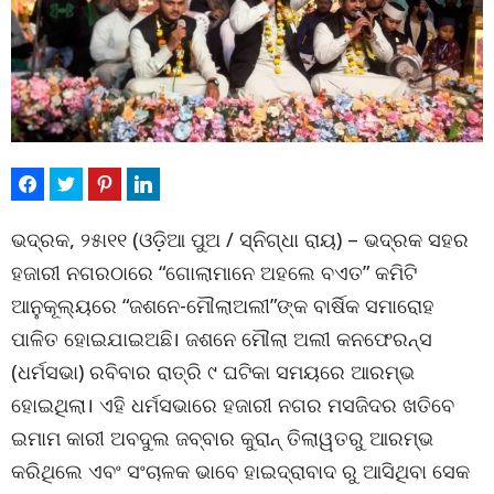
ଭଦ୍ରକ, ୨୫ା୧୧ (ଓଡ଼ିଆ ପୁଅ / ସ୍ନିଗ୍ଧା ରାୟ) – ଭଦ୍ରକ ସହର
ହଜାରୀ ନଗରଠାରେ “ଗୋଲାମାନେ ଅହଲେ ବଏତ” କମିଟି
ଆନୁକୂଲ୍ୟରେ “ଜଶନେ-ମୌଲାଅଲୀ”ଙ୍କ ବାର୍ଷିକ ସମାରୋହ
ପାଳିତ ହୋଇଯାଇଅଛି। ଜଶନେ ମୌଲା ଅଲୀ କନଫେରନ୍ସ
(ଧର୍ମସଭା) ରବିବାର ରାତ୍ରି ୯ ଘଟିକା ସମୟରେ ଆରମ୍ଭ
ହୋଇଥିଲା। ଏହି ଧର୍ମସଭାରେ ହଜାରୀ ନଗର ମସଜିଦର ଖତିବେ
ଇମାମ କାରୀ ଅବଦୁଲ ଜବ୍‌ବାର କୁରାନ୍ ତିଲାୱତରୁ ଆରମ୍ଭ
କରିଥିଲେ ଏବଂ ସଂଚାଳକ ଭାବେ ହାଇଦ୍ରାବାଦ ରୁ ଆସିଥିବା ସେକ