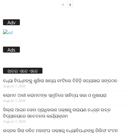
Adv
Ads
ଖବର ଏବେ ଏବେ
ବନ୍ୟା ବିପନ୍ନଙ୍କୁ ଶୁଖିଲା ଖାଦ୍ୟ ବାଂଟିଲେ ତିହିଡି଼ ସତ୍ୟସାଇ ସଙ୍ଗଠନ
August 7, 2026
କରାମତ ଅଲୀ କରାମତଙ୍କ ସ୍ମୃତିରେ ସାହିତ୍ୟ ସଭା ଓ ମୁଶାୟରା
August 7, 2026
ଜିଲ୍ଲା ଆଇନ ସେବା ପ୍ରାଧିକରଣ ପକ୍ଷରୁ ନାରାୟଣ ଚନ୍ଦ୍ର ଉଚ୍ଚ
ବିଦ୍ୟାଳୟରେ ସଚେତନତା କାର୍ଯ୍ୟକ୍ରମ
August 7, 2026
ଭଦ୍ରକ ଜିଲା ଦଳିତ ମହାସଂଘ ପକ୍ଷରୁ ବନ୍ୟାବିପନ୍ନଙ୍କୁ ରିଲିଫ ବଂଟନ