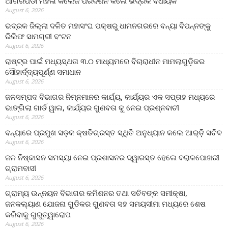
ଆଗରପଡା ମହିଳା କଲେଜ ପରିଦର୍ଶନ କଲେ ଭଦ୍ରକ ବିଧାୟକ
August 6, 2026
ଭଦ୍ରକ ଜିଲ୍ଲା ଦଳିତ ମହାସଂଘ ପକ୍ଷରୁ ଧାମନଗରରେ ବନ୍ୟା ବିପନ୍ନଙ୍କୁ
ରିଲିଫ ସାମଗ୍ରୀ ବଂଟନ
August 6, 2026
ରାଷ୍ଟ୍ର ପାଇଁ ମଧ୍ୟସ୍ଥତା ୩.୦ ମାଧ୍ୟମରେ ବିଚାରାଧୀନ ମାମଲାଗୁଡ଼ିକର
ସୌହାର୍ଦ୍ଦ୍ୟପୂର୍ଣ୍ଣ ସମାଧାନ
August 6, 2026
ଜଳସମ୍ପଦ ବିଭାଗର ନିମ୍ନମାନର କାର୍ଯ୍ୟ, କାର୍ଯ୍ୟର ଏକ ସପ୍ତାହ ମଧ୍ୟରେ
ଭାଙ୍ଗିଲା ଗାର୍ଡ ୱାଲ, କାର୍ଯ୍ୟର ଗୁଣବତା କୁ ନେଇ ପ୍ରଶ୍ନବାଚୀ
August 6, 2026
ବନ୍ୟାରେ ପ୍ରମୁଖ ସଡ଼କ କ୍ଷତିଗ୍ରସ୍ତ ସ୍ଥିତି ଅନୁଧ୍ୟାନ କଲେ ଆର୍‌ଡ଼ି ସଚିବ
August 6, 2026
ଜଳ ନିଷ୍କାସନ ସମସ୍ୟା ନେଇ ପ୍ରଶାସନର ଦ୍ୱାରସ୍ତ ହେଲେ ବରାଳପୋଖରୀ
ଗ୍ରାମବାସୀ
August 6, 2026
ଗ୍ରାମ୍ୟ ଉନ୍ନୟନ ବିଭାଗର କମିଶନର ତଥା ସଚିବଙ୍କ ସମୀକ୍ଷା,
ଜନକଲ୍ୟାଣ ଯୋଜନା ଗୁଡିକର ଗୁଣବତା ସହ ସମୟସୀମା ମଧ୍ୟରେ ଶେଷ
କରିବାକୁ ଗୁରୁତ୍ୱାରୋପ
August 6, 2026