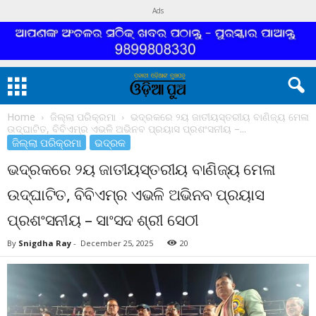
Ads
Home
ଜିଲ୍ଲା ପରିକ୍ରମା
ଭଦ୍ରକରେ ୨ୟ ଜାତୀୟସ୍ତରୀୟ ବାଣିଜ୍ୟ ମେଳା
ଉଦ୍‌ଘାଟିତ, ବିବିଏମ୍‌ର ଏଭଳି ଅଭିନବ ପ୍ରୟାସ ପ୍ରଶଂସନୀୟ –...
ଜିଲ୍ଲା ପରିକ୍ରମା
ଭଦ୍ରକ
ଭଦ୍ରକରେ ୨ୟ ଜାତୀୟସ୍ତରୀୟ ବାଣିଜ୍ୟ ମେଳା
ଉଦ୍‌ଘାଟିତ, ବିବିଏମ୍‌ର ଏଭଳି ଅଭିନବ ପ୍ରୟାସ
ପ୍ରଶଂସନୀୟ – ସାଂସଦ ଶ୍ରୀ ସେଠୀ
By
Snigdha Ray
-
December 25, 2025
20