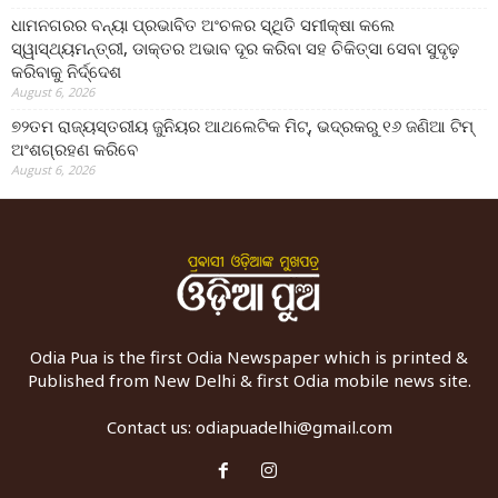
ଧାମନଗରର ବନ୍ୟା ପ୍ରଭାବିତ ଅଂଚଳର ସ୍ଥିତି ସମୀକ୍ଷା କଲେ
ସ୍ୱାସ୍ଥ୍ୟମନ୍ତ୍ରୀ, ଡାକ୍ତର ଅଭାବ ଦୂର କରିବା ସହ ଚିକିତ୍ସା ସେବା ସୁଦୃଢ଼
କରିବାକୁ ନିର୍ଦ୍ଦେଶ
August 6, 2026
୭୨ତମ ରାଜ୍ୟସ୍ତରୀୟ ଜୁନିୟର ଆଥଲେଟିକ ମିଟ୍‌, ଭଦ୍ରକରୁ ୧୬ ଜଣିଆ ଟିମ୍
ଅଂଶଗ୍ରହଣ କରିବେ
August 6, 2026
Odia Pua is the first Odia Newspaper which is printed &
Published from New Delhi & first Odia mobile news site.
Contact us:
odiapuadelhi@gmail.com