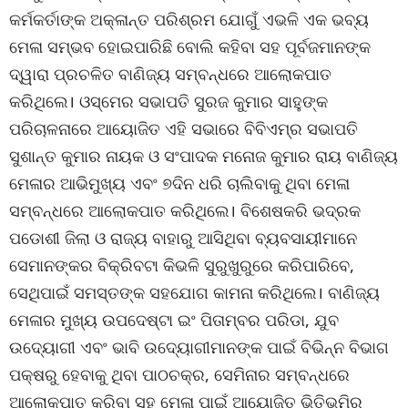
କର୍ମକର୍ତାଙ୍କ ଅକ୍ଳାନ୍ତ ପରିଶ୍ରମ ଯୋଗୁଁ ଏଭଳି ଏକ ଭବ୍ୟ
ମେଳା ସମ୍ଭବ ହୋଇପାରିଛି ବୋଲି କହିବା ସହ ପୂର୍ବଜମାନଙ୍କ
ଦ୍ୱାରା ପ୍ରଚଳିତ ବାଣିଜ୍ୟ ସମ୍ବନ୍ଧରେ ଆଲୋକପାତ
କରିଥିଲେ। ଓସ୍‌ମେର ସଭାପତି ସୁରଜ କୁମାର ସାହୁଙ୍କ
ପରିଚାଳନାରେ ଆୟୋଜିତ ଏହି ସଭାରେ ବିବିଏମ୍‌ର ସଭାପତି
ସୁଶାନ୍ତ କୁମାର ନାୟକ ଓ ସଂପାଦକ ମନୋଜ କୁମାର ରାୟ ବାଣିଜ୍ୟ
ମେଳାର ଆଭିମୁଖ୍ୟ ଏବଂ ୭ଦିନ ଧରି ଚାଲିବାକୁ ଥିବା ମେଳା
ସମ୍ବନ୍ଧରେ ଆଲୋକପାତ କରିଥିଲେ। ବିଶେଷକରି ଭଦ୍ରକ
ପଡୋଶୀ ଜିଲା ଓ ରାଜ୍ୟ ବାହାରୁ ଆସିଥିବା ବ୍ୟବସାୟୀମାନେ
ସେମାନଙ୍କର ବିକ୍ରିବଟା କିଭଳି ସୁରୁଖୁରୁରେ କରିପାରିବେ,
ସେଥିପାଇଁ ସମସ୍ତଙ୍କ ସହଯୋଗ କାମନା କରିଥିଲେ। ବାଣିଜ୍ୟ
ମେଳାର ମୁଖ୍ୟ ଉପଦେଷ୍ଟା ଇଂ ପିତାମ୍ବର ପରିଡା, ଯୁବ
ଉଦ୍ୟୋଗୀ ଏବଂ ଭାବି ଉଦ୍ୟୋଗୀମାନଙ୍କ ପାଇଁ ବିଭିନ୍ନ ବିଭାଗ
ପକ୍ଷରୁ ହେବାକୁ ଥିବା ପାଠଚକ୍ର, ସେମିନାର ସମ୍ବନ୍ଧରେ
ଆଲୋକପାତ କରିବା ସହ ମେଳା ପାଇଁ ଆୟୋଜିତ ଭିତିଭୂମିର