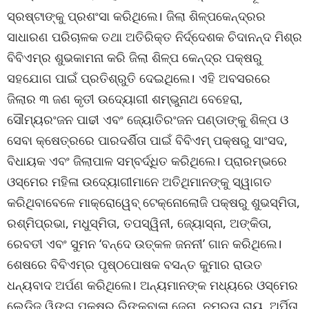
ସ୍ରଷ୍ଟାଙ୍କୁ ପ୍ରଶଂସା କରିଥିଲେ। ଜିଲା ଶିଳ୍ପକେନ୍ଦ୍ରର
ସାଧାରଣ ପରିଚାଳକ ତଥା ଅତିରିକ୍ତ ନିର୍ଦ୍ଦେଶକ ଚିଦାନନ୍ଦ ମିଶ୍ର
ବିବିଏମ୍‌ର ଶୁଭକାମନା କରି ଜିଲା ଶିଳ୍ପ କେନ୍ଦ୍ର ପକ୍ଷରୁ
ସହଯୋଗ ପାଇଁ ପ୍ରତିଶ୍ରୁତି ଦେଇଥିଲେ। ଏହି ଅବସରରେ
ଜିଲାର ୩ ଜଣ କୃତୀ ଉଦ୍ୟୋଗୀ ଶମ୍ଭୁନାଥ ବେହେରା,
ସୌମ୍ୟରଂଜନ ପାଢୀ ଏବଂ ଜ୍ୟୋତିରଂଜନ ପଣ୍ଡାଙ୍କୁ ଶିଳ୍ପ ଓ
ସେବା କ୍ଷେତ୍ରରେ ପାରଦର୍ଶିତା ପାଇଁ ବିବିଏମ୍ ପକ୍ଷରୁ ସାଂସଦ,
ବିଧାୟକ ଏବଂ ଜିଲାପାଳ ସମ୍ବର୍ଦ୍ଧିତ କରିଥିଲେ। ପ୍ରାରମ୍ଭରେ
ଓସ୍‌ମେର ମହିଳା ଉଦ୍ୟୋଗୀମାନେ ଅତିଥିମାନଙ୍କୁ ସ୍ୱାଗତ
କରିଥିବାବେଳେ ମାକ୍ରୋୱେବ୍ ଟେକ୍ନୋଲୋଜି ପକ୍ଷରୁ ଶୁଭସ୍ମିତା,
ରଶ୍ମିପ୍ରଭା, ମଧୁସ୍ମିତା, ତପସ୍ୱିନୀ, ଜ୍ୟୋସ୍ନା, ଅଙ୍କିତା,
ରେବତୀ ଏବଂ ସୁମନ ‘ବନ୍ଦେ ଉତ୍କଳ ଜନନୀ’ ଗାନ କରିଥିଲେ।
ଶେଷରେ ବିବିଏମ୍‌ର ପୃଷ୍ଠପୋଷକ ବସନ୍ତ କୁମାର ରାଉତ
ଧନ୍ୟବାଦ ଅର୍ପଣ କରିଥିଲେ। ଅନ୍ୟମାନଙ୍କ ମଧ୍ୟରେ ଓସ୍‌ମେର
ଲେଡିଜ୍ ୱିଙ୍ଗ ପକ୍ଷରୁ ରିଙ୍କୁବାଳା ଜେନା, ନମ୍ରତା ରାୟ, ଅର୍ପିତା