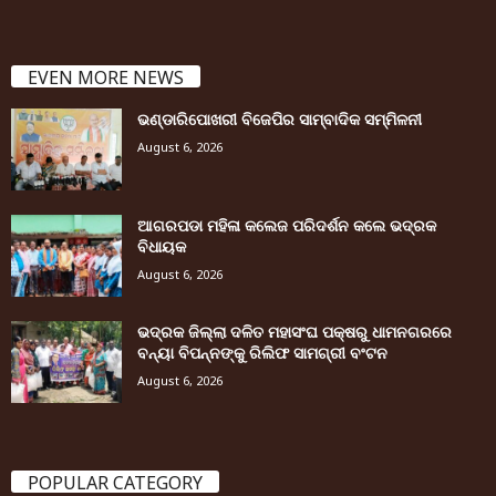
EVEN MORE NEWS
ଭଣ୍ଡାରିପୋଖରୀ ବିଜେପିର ସାମ୍ବାଦିକ ସମ୍ମିଳନୀ
August 6, 2026
ଆଗରପଡା ମହିଳା କଲେଜ ପରିଦର୍ଶନ କଲେ ଭଦ୍ରକ
ବିଧାୟକ
August 6, 2026
ଭଦ୍ରକ ଜିଲ୍ଲା ଦଳିତ ମହାସଂଘ ପକ୍ଷରୁ ଧାମନଗରରେ
ବନ୍ୟା ବିପନ୍ନଙ୍କୁ ରିଲିଫ ସାମଗ୍ରୀ ବଂଟନ
August 6, 2026
POPULAR CATEGORY