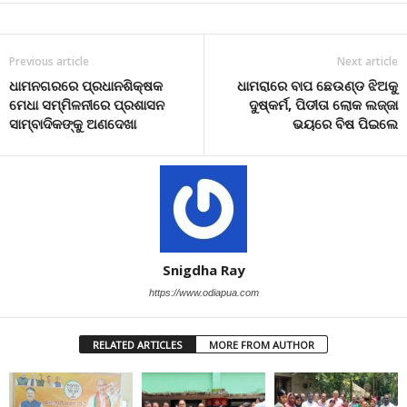
Previous article
Next article
ଧାମନଗରରେ ପ୍ରଧାନଶିକ୍ଷକ
ଧାମରାରେ ବାପ ଛେଉଣ୍ଡ ଝିଅକୁ
ମେଧା ସମ୍ମିଳନୀରେ ପ୍ରଶାସନ
ଦୁଷ୍କର୍ମ, ପିଡୀତା ଲୋକ ଲଜ୍ଜା
ସାମ୍ବାଦିକଙ୍କୁ ଅଣଦେଖା
ଭୟରେ ବିଷ ପିଇଲେ
Snigdha Ray
https://www.odiapua.com
RELATED ARTICLES
MORE FROM AUTHOR