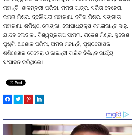
ମହାନ୍ତି, ଶାକମ୍ବରୀ ପରିଡା, ମମତା ପାତ୍ର, ସରିତା ବେହେରା,
କମଳା ମିଶ୍ର, ଦ୍ରୌପଦୀ ମହାରଣା, ବବିତା ମିଶ୍ର, ସଙ୍ଗୀତା
ମହାରଣା, ଶର୍ମିଷ୍ଠା ଲେଙ୍କା, କୋଷାଧ୍ୟକ୍ଷ କମଳାକାନ୍ତ ସାହୁ,
ଯାଦବ ଲେଙ୍କା, ବିଶ୍ୱପ୍ରତାପ ସାମଲ, ରାଜେଶ ମିଶ୍ର, ସୁରେଶ
ପୃଷ୍ଟି, ଅଶୋକ ପରିଜା, ଅମର ମହାନ୍ତି, ପୃଷ୍ଠପୋଷକ
ଶଶିଶେଖର ବେହେରା ଓ କାଳନ୍ଦୀ ବାରିକ ବିଭିନ୍ନ କାର୍ଯ୍ୟ
ସଂପାଦନ କରିଥିଲେ।