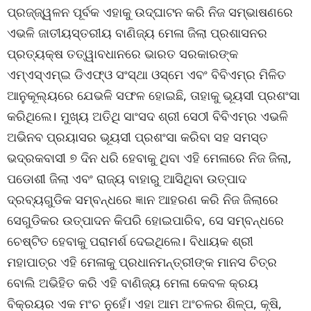
ପ୍ରଜ୍ଜ୍ୱଳନ ପୂର୍ବକ ଏହାକୁ ଉଦ୍‌ଘାଟନ କରି ନିଜ ସମ୍ଭାଷଣରେ
ଏଭଳି ଜାତୀୟସ୍ତରୀୟ ବାଣିଜ୍ୟ ମେଳା ଜିଲା ପ୍ରଶାସନର
ପ୍ରତ୍ୟକ୍ଷ ତତ୍ୱାବଧାନରେ ଭାରତ ସରକାରଙ୍କ
ଏମ୍‌ଏସ୍‌ଏମ୍‌ଇ ଡିଏଫ୍‌ଓ ସଂସ୍ଥା ଓସ୍‌ମେ ଏବଂ ବିବିଏମ୍‌ର ମିଳିତ
ଆନୁକୂଲ୍ୟରେ ଯେଭଳି ସଫଳ ହୋଇଛି, ତାହାକୁ ଭୂୟସୀ ପ୍ରଶଂସା
କରିଥିଲେ। ମୁଖ୍ୟ ଅତିଥି ସାଂସଦ ଶ୍ରୀ ସେଠୀ ବିବିଏମ୍‌ର ଏଭଳି
ଅଭିନବ ପ୍ରୟାସର ଭୂୟସୀ ପ୍ରଶଂସା କରିବା ସହ ସମସ୍ତ
ଭଦ୍ରକବାସୀ ୭ ଦିନ ଧରି ହେବାକୁ ଥିବା ଏହି ମେଳାରେ ନିଜ ଜିଲା,
ପଡୋଶୀ ଜିଲା ଏବଂ ରାଜ୍ୟ ବାହାରୁ ଆସିଥିବା ଉତ୍ପାଦ
ଦ୍ରବ୍ୟଗୁଡିକ ସମ୍ବନ୍ଧରେ ଜ୍ଞାନ ଆହରଣ କରି ନିଜ ଜିଲାରେ
ସେଗୁଡିକର ଉତ୍ପାଦନ କିପରି ହୋଇପାରିବ, ସେ ସମ୍ବନ୍ଧରେ
ଚେଷ୍ଟିତ ହେବାକୁ ପରାମର୍ଶ ଦେଇଥିଲେ। ବିଧାୟକ ଶ୍ରୀ
ମହାପାତ୍ର ଏହି ମେଳାକୁ ପ୍ରଧାନମନ୍ତ୍ରୀଙ୍କ ମାନସ ଚିତ୍ର
ବୋଲି ଅଭିହିତ କରି ଏହି ବାଣିଜ୍ୟ ମେଳା କେବଳ କ୍ରୟ
ବିକ୍ରୟର ଏକ ମଂଚ ନୁହେଁ। ଏହା ଆମ ଅଂଚଳର ଶିଳ୍ପ, କୃଷି,