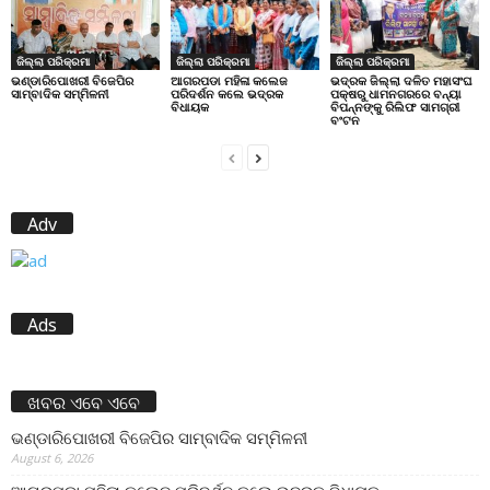
ଜିଲ୍ଲା ପରିକ୍ରମା
ଜିଲ୍ଲା ପରିକ୍ରମା
ଜିଲ୍ଲା ପରିକ୍ରମା
ଭଣ୍ଡାରିପୋଖରୀ ବିଜେପିର
ଆଗରପଡା ମହିଳା କଲେଜ
ଭଦ୍ରକ ଜିଲ୍ଲା ଦଳିତ ମହାସଂଘ
ସାମ୍ବାଦିକ ସମ୍ମିଳନୀ
ପରିଦର୍ଶନ କଲେ ଭଦ୍ରକ
ପକ୍ଷରୁ ଧାମନଗରରେ ବନ୍ୟା
ବିଧାୟକ
ବିପନ୍ନଙ୍କୁ ରିଲିଫ ସାମଗ୍ରୀ
ବଂଟନ
Adv
Ads
ଖବର ଏବେ ଏବେ
ଭଣ୍ଡାରିପୋଖରୀ ବିଜେପିର ସାମ୍ବାଦିକ ସମ୍ମିଳନୀ
August 6, 2026