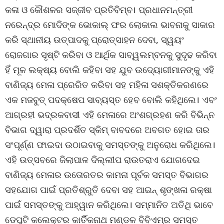
କଳା ଓ କୌଶଳର ସଜ୍ଜୀବ ପ୍ରତିବିମ୍ବ। ପ୍ରଧାନମନ୍ତ୍ରୀ
ନରେନ୍ଦ୍ର ମୋଦିଙ୍କ ଭୋକାଲ୍ ଫର ଲୋକାଲ ଭାବନାକୁ ସାକାର
କରି ସ୍ଥାନୀୟ ଉତ୍ପାଦକୁ ପ୍ରୋତ୍ସାହନ ଦେବା, ସ୍ୱୟଂ
ରୋଜଗାର ସୃଷ୍ଟି କରିବା ଓ ଆର୍ଥିକ ସାବ୍ୱଲମ୍ବନକୁ ସୁଦୃଢ କରିବା
ହିଁ ମୂଳ ଲକ୍ଷ୍ୟ ବୋଲି କହିବା ସହ ଯୁବ ଉଦ୍ୟୋଗୀମାନଙ୍କୁ ଏହି
ବାଣିଜ୍ୟ ମେଳା ପ୍ରେରିତ କରିବା ସହ ମହିଳା ସଶକ୍ତିକରଣରେ
ଏକ ମଜବୁତ୍ ପଦକ୍ଷେପ ସାବ୍ୟସ୍ତ ହେବ ବୋଲି କହିଥିଲେ। ଏବଂ
ଆଗ୍ରହୀ ଭଦ୍ରକବାସୀ ଏହି ମେଳାରେ ଅଂଶଗ୍ରହଣ କରି ବିଭିନ୍ନ
ବିଭାଗ ଦ୍ୱାରା ପ୍ରଦର୍ଶିତ ସ୍କିମ୍ ବାବଦରେ ଅବଗତ ହୋଇ ତାର
ସଂପୂର୍ଣ୍ଣ ଫାଇଦା ଉଠାଇବାକୁ ସମସ୍ତଙ୍କୁ ଅନୁରୋଧ କରିଥିଲେ।
ଏହି ଉତ୍ସବରେ ଜିଲାପାଳ ଦିଲ୍ଲୀପ ରାଉତରାଏ ଯୋଗଦେଇ
ବାଣିଜ୍ୟ ମେଳାର ଉତୋରତର କାମନା ପୂର୍ବକ ସମସ୍ତ ବିଭାଗର
ସହଯୋଗ ପାଇଁ ପ୍ରତିଶ୍ରୁତି ଦେବା ସହ ଆଇନ୍ ଶୃଙ୍ଖଳା ରକ୍ଷା
ପାଇଁ ସମସ୍ତଙ୍କୁ ଆହ୍ୱାନ କରିଥିଲେ। ସମ୍ମାନିତ ଅତିଥି ଭାବେ
ଡେପୁଟି କଲେକ୍ଟର କାର୍ତିିକନାଥ ମଣ୍ଡଳ ବିବିଏମ୍‌ର ସମସ୍ତ