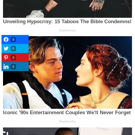
0
0
0
0