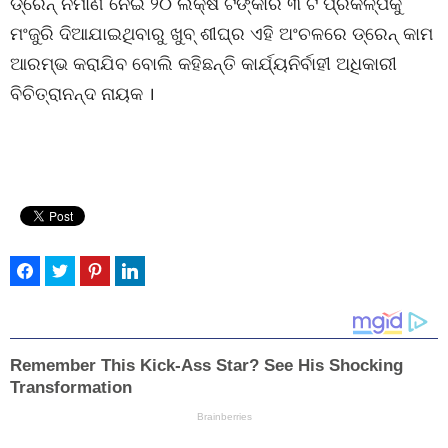
ଡ୍ରେନ୍ ନିର୍ମାଣ ନେଇ ୨୦ ଲକ୍ଷ ଟଙ୍କାର ୩ ଟି ପ୍ରକଳ୍ପକୁ
ମଂଜୁରି ଦିଆଯାଇଥିବାରୁ ଖୁବ୍ ଶୀଘ୍ର ଏହି ଅଂଚଳରେ ଡ୍ରେନ୍ କାମ
ଆରମ୍ଭ କରାଯିବ ବୋଲି କହିଛନ୍ତି କାର୍ଯ୍ୟନିର୍ବାହୀ ଅଧିକାରୀ
ବିଚିତ୍ରାନନ୍ଦ ନାୟକ ।