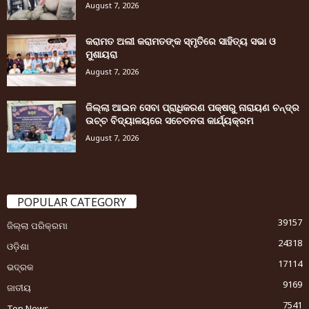
August 7, 2026
କରାମତ ଅଲୀ କରାମତଙ୍କ ସ୍ମୃତିରେ ସାହିତ୍ୟ ସଭା ଓ
ମୁଶାୟରା
August 7, 2026
ଜିଲ୍ଲା ଆଇନ ସେବା ପ୍ରାଧିକରଣ ପକ୍ଷରୁ ନାରାୟଣ ଚନ୍ଦ୍ର
ଉଚ୍ଚ ବିଦ୍ୟାଳୟରେ ସଚେତନତା କାର୍ଯ୍ୟକ୍ରମ
August 7, 2026
POPULAR CATEGORY
39157
ଜିଲ୍ଲା ପରିକ୍ରମା
24318
ଓଡ଼ିଶା
17114
ଭଦ୍ରକ
9169
ଜାତୀୟ
7541
Top News