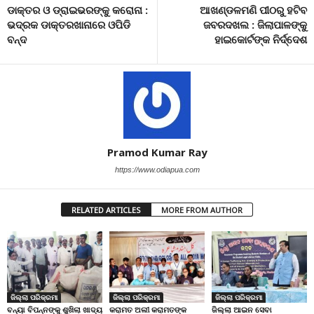
ଡାକ୍ତର ଓ ଡ୍ରାଇଭରଙ୍କୁ କରୋନା :
ଆଖଣ୍ଡଳମଣି ପୀଠରୁ ହଟିବ
ଭଦ୍ରକ ଡାକ୍ତରଖାନାରେ ଓପିଡି
ଜବରଦଖଲ : ଜିଲାପାଳଙ୍କୁ
ବନ୍ଦ
ହାଇକୋର୍ଟଙ୍କ ନିର୍ଦ୍ଦେଶ
Pramod Kumar Ray
https://www.odiapua.com
RELATED ARTICLES
MORE FROM AUTHOR
ଜିଲ୍ଲା ପରିକ୍ରମା
ଜିଲ୍ଲା ପରିକ୍ରମା
ଜିଲ୍ଲା ପରିକ୍ରମା
ବନ୍ୟା ବିପନ୍ନଙ୍କୁ ଶୁଖିଲା ଖାଦ୍ୟ
କରାମତ ଅଲୀ କରାମତଙ୍କ
ଜିଲ୍ଲା ଆଇନ ସେବା