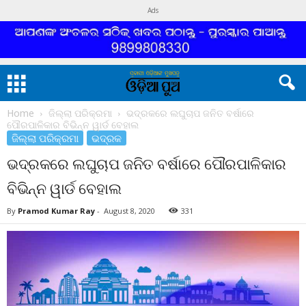
Ads
Home
ଜିଲ୍ଲା ପରିକ୍ରମା
ଭଦ୍ରକରେ ଲଘୁଚାପ ଜନିତ ବର୍ଷାରେ
ପୌରପାଳିକାର ବିଭିନ୍ନ ୱାର୍ଡ ବେହାଲ
ଜିଲ୍ଲା ପରିକ୍ରମା
ଭଦ୍ରକ
ଭଦ୍ରକରେ ଲଘୁଚାପ ଜନିତ ବର୍ଷାରେ ପୌରପାଳିକାର
ବିଭିନ୍ନ ୱାର୍ଡ ବେହାଲ
By
Pramod Kumar Ray
-
August 8, 2020
331