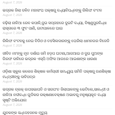
August 7, 2026
ଭଦ୍ରକ ଜିଲା ଦଳିତ ମହାସଂଘ ପକ୍ଷରୁ ବନ୍ୟାବିପନ୍ନଙ୍କୁ ରିଲିଫ ବଂଟନ
August 7, 2026
ବଢ଼ିଲା ନାଳିଆ ରେବ କପାଳି,ଦୁଇ ସପ୍ତାହରେ ଦୁଇଟି ବନ୍ୟା, ବିଷ୍ଣୁପୁରବିନ୍ଧା
ରାସ୍ତାରେ ୩ ଫୁଟ ପାଣି, ଇଟାପାଳରେ ଘାଇ
August 7, 2026
ରିଲିଫ ବଂଟନକୁ ନେଇ ବିଡିଓ ଓ ତହସିଲଦାରଙ୍କୁ ଘେରିଲା ଧାମନଗର ବିଜେଡି
August 7, 2026
ଜୀବିତ ମା’ଙ୍କୁ ମୃତ ଦର୍ଶାଇ ଜମି ହଡ଼ପ ଘଟଣା,ଆରଆଇ ଓ ଦୁଇ ପୁଅଙ୍କ
ଗିରଫ ଦାବିରେ ଭଦ୍ରକ ଏସ୍‌ପି ଅଫିସ ଆଗରେ ଆଇଶାଙ୍କ ଧାରଣା
August 7, 2026
ଓଡ଼ିଶା ସ୍କୁଲ କଲେଜ ଶିକ୍ଷକ କର୍ମଚାରୀ ସମନ୍ୱୟ ସମିତି ପକ୍ଷରୁ ଗଣଶିକ୍ଷା
ମନ୍ତ୍ରୀଙ୍କୁ ଦାବିପତ୍ର
August 7, 2026
ଭଦ୍ରକ ବ୍ଲକ୍ ଉପସଭାପତି ଓ ସରପଂଚ ଜିଲାପାଳଙ୍କୁ ଭେଟିଲେ,ସାଳନ୍ଦୀ ଓ
ନାଳିଆ ନଦୀବନ୍ଧ ଗୁଡିକର ରକ୍ଷଣାବେକ୍ଷଣ ଅଭାବରୁ ମନୁଷ୍ୟକୃତ ବନ୍ୟା
ସୃଷ୍ଟି ଅଭିଯୋଗ
August 7, 2026
ଯୁବକଙ୍କ ସନ୍ଦେହଜନକ ମୃତ୍ୟୁ