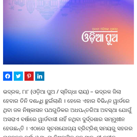
ଭଦ୍ରକ, ୮ା୮ (ଓଡ଼ିଆ ପୁଅ / ସ୍ନିଗ୍ଧା ରାୟ) – ଭଦ୍ରକ ଜିଲା
ହେବାର ତିନି ଦଶନ୍ଧି ଛୁଇଁଲାଣି । ହେଲେ ଏହାର ବିଭିନ୍ନ ୱାର୍ଡରେ
ଥିବା ଜଳ ନିଷ୍କାସନ ପଥଗୁଡିକର ଅଧପନ୍ତରିଆ ଅବସ୍ଥା ଯୋଗୁଁ
ଅସରାଏ ବର୍ଷାରେ ୱାର୍ଡବାସୀ ନାହିଁ ନଥିବା ଦୁର୍ଦ୍ଦଶାର ସମ୍ମୁଖୀନ
ହେଉଛନ୍ତି । ଏଠାରେ ସୂଚନାଯୋଗ୍ୟ ବ୍ରିଟ୍ରିଶ୍ ସମୟରୁ ସହରର