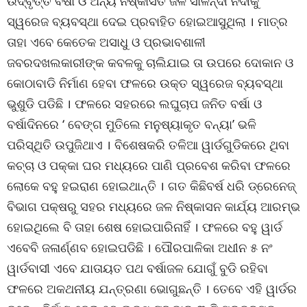
ଉଦ୍‌ବୃତ୍ତ ବର୍ଷା ଓ ଅନ୍ୟ ନିଷ୍କାସିତ ଜଳ ସାଳନ୍ଦୀ ନଦୀକୁ
ସ୍ୱରେଜ ବ୍ୟବସ୍ଥା ଦେଇ ପ୍ରବାହିତ ହୋଇଆସୁଥିଲା । ମାତ୍ର
ତାହା ଏବେ କେତେକ ଅସାଧୁ ଓ ପ୍ରଭାବଶାଳୀ
ଜବରଦଖଲକାରୀଙ୍କ କବଳକୁ ଚାଲିଯାଇ ତା ଉପରେ ଦୋକାନ ଓ
କୋଠାବାଡି ନିର୍ମାଣ ହେବା ଫଳରେ ଉକ୍ତ ସ୍ୱରେଜ ବ୍ୟବସ୍ଥା
ଭୁଶୁଡି ପଡିଛି । ଫଳରେ ସହରରେ ଲଘୁଚାପ ଜନିତ ବର୍ଷା ଓ
ବର୍ଷାଦିନରେ ‘ ବେଙ୍ଗ ମୁତିଲେ ମନୁଷ୍ୟାକୃତ ବନ୍ୟା’ ଭଳି
ପରିସ୍ଥିତି ଉପୁଜିଥାଏ । ବିଶେଷକରି ତଳିଆ ୱାର୍ଡଗୁଡିକରେ ଥିବା
କଚ୍ଚା ଓ ପକ୍କା ଘର ମଧ୍ୟରେ ପାଣି ପ୍ରବେଶ କରିବା ଫଳରେ
ଲୋକେ ବହୁ ହଇରାଣ ହୋଇଥାନ୍ତି । ଗତ କିଛିବର୍ଷ ଧରି ଡ୍ରେନେଜ୍
ବିଭାଗ ପକ୍ଷରୁ ସହର ମଧ୍ୟରେ ଜଳ ନିଷ୍କାସନ କାର୍ଯ୍ୟ ଆରମ୍ଭ
ହୋଇଥିଲେ ବି ତାହା ଶେଷ ହୋଇପାରିନାହିଁ । ଫଳରେ ବହୁ ୱାର୍ଡ
ଏବେବି ଜଳାର୍ଣ୍ଣବ ହୋଇପଡିଛି । ପୌରପାଳିକା ଅଧୀନ ୫ ନଂ
ୱାର୍ଡବାସୀ ଏବେ ଯାତାୟତ ପଥ ବର୍ଷାଜଳ ଯୋଗୁଁ ବୁଡି ରହିବା
ଫଳରେ ଅକଥନୀୟ ଯନ୍ତ୍ରଣା ଭୋଗୁଛନ୍ତି । ତେବେ ଏହି ୱାର୍ଡର