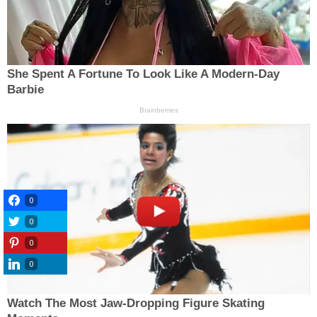
0
0
0
0