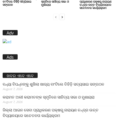
ବାଂଟିଲେ ତିହିଡି଼ ସତ୍ୟସାଇ
ସ୍ମୃତିରେ ସାହିତ୍ୟ ସଭା ଓ
ପ୍ରାଧିକରଣ ପକ୍ଷରୁ ନାରାୟଣ
ସଙ୍ଗଠନ
ମୁଶାୟରା
ଚନ୍ଦ୍ର ଉଚ୍ଚ ବିଦ୍ୟାଳୟରେ
ସଚେତନତା କାର୍ଯ୍ୟକ୍ରମ
Adv
Ads
ଖବର ଏବେ ଏବେ
ବନ୍ୟା ବିପନ୍ନଙ୍କୁ ଶୁଖିଲା ଖାଦ୍ୟ ବାଂଟିଲେ ତିହିଡି଼ ସତ୍ୟସାଇ ସଙ୍ଗଠନ
August 7, 2026
କରାମତ ଅଲୀ କରାମତଙ୍କ ସ୍ମୃତିରେ ସାହିତ୍ୟ ସଭା ଓ ମୁଶାୟରା
August 7, 2026
ଜିଲ୍ଲା ଆଇନ ସେବା ପ୍ରାଧିକରଣ ପକ୍ଷରୁ ନାରାୟଣ ଚନ୍ଦ୍ର ଉଚ୍ଚ
ବିଦ୍ୟାଳୟରେ ସଚେତନତା କାର୍ଯ୍ୟକ୍ରମ