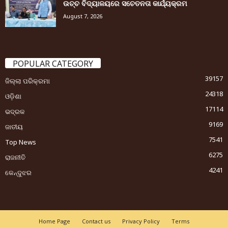
ଉଚ୍ଚ ବିଦ୍ୟାଳୟରେ ସଚେତନତା କାର୍ଯ୍ୟକ୍ରମ
August 7, 2026
POPULAR CATEGORY
39157
ଜିଲ୍ଲା ପରିକ୍ରମା
24318
ଓଡ଼ିଶା
17114
ଭଦ୍ରକ
9169
ଜାତୀୟ
7541
Top News
6275
ରାଜନୀତି
4241
କେନ୍ଦୁଝର
Home Page
Contact us
Privacy Policy
Terms