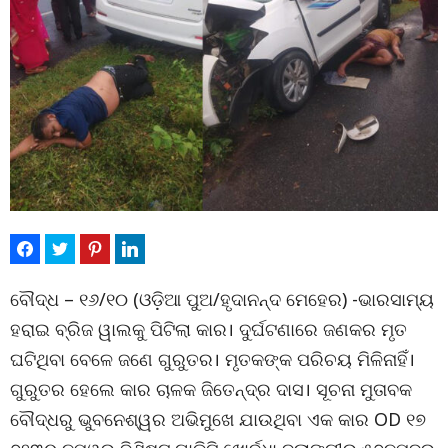
ବୌଦ୍ଧ – ୧୬/୧୦ (ଓଡ଼ିଆ ପୁଅ/ହୃଦାନନ୍ଦ ମେହେର) -ଭାରସାମ୍ୟ
ହରାଇ ବ୍ରିଜ ୱାଲକୁ ପିଟିଲା କାର। ଦୁର୍ଘଟଣାରେ ଜଣକର ମୃତ
ଘଟିଥିବା ବେଳେ ଜଣେ ଗୁରୁତର। ମୃତକଙ୍କ ପରିଚୟ ମିଳିନାହିଁ।
ଗୁରୁତର ହେଲେ କାର ଚାଳକ ଜିତେନ୍ଦ୍ର ଦାସ। ସୂଚନା ମୁତାବକ
ବୌଦ୍ଧରୁ ଭୁବନେଶ୍ୱର ଅଭିମୁଖେ ଯାଉଥିବା ଏକ କାର OD ୧୭