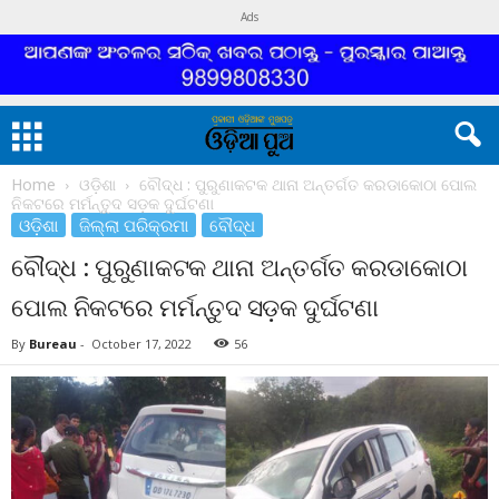
Ads
Home
ଓଡ଼ିଶା
ବୌଦ୍ଧ : ପୁରୁଣାକଟକ ଥାନା ଅନ୍ତର୍ଗତ କରଡାକୋଠା ପୋଲ
ନିକଟରେ ମର୍ମନ୍ତୁଦ ସଡ଼କ ଦୁର୍ଘଟଣା
ଓଡ଼ିଶା
ଜିଲ୍ଲା ପରିକ୍ରମା
ବୌଦ୍ଧ
ବୌଦ୍ଧ : ପୁରୁଣାକଟକ ଥାନା ଅନ୍ତର୍ଗତ କରଡାକୋଠା
ପୋଲ ନିକଟରେ ମର୍ମନ୍ତୁଦ ସଡ଼କ ଦୁର୍ଘଟଣା
By
Bureau
-
October 17, 2022
56