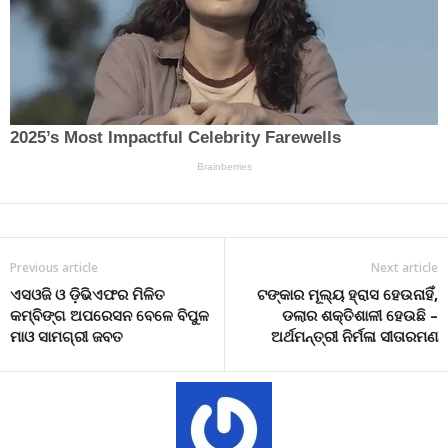
Previous article
Next article
ଏସଓଜି ଓ ଡ଼ିଭିଏଫର ମିଳିତ
ଟଙ୍କାର ମୂଲ୍ୟ ହ୍ରାସ ହେଉନାହିଁ,
କମ୍ବିଙ୍ଗ ଅପରେସନ ବେଳେ ବିପୁଳ
ଡଲାର ଶକ୍ତିଶାଳୀ ହେଉଛି –
ମାଓ ସାମଗ୍ରୀ ଜବତ
ଅର୍ଥମନ୍ତ୍ରୀ ନିର୍ମଳା ସୀତାରମଣ