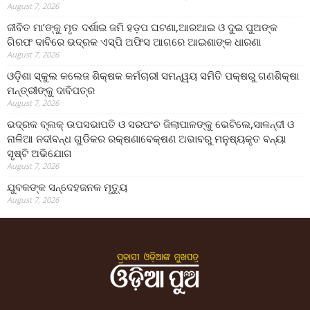
August 7, 2026
ଜୀବିତ ମା’ଙ୍କୁ ମୃତ ଦର୍ଶାଇ ଜମି ହଡ଼ପ ଘଟଣା,ଆରଆଇ ଓ ଦୁଇ ପୁଅଙ୍କ
ଗିରଫ ଦାବିରେ ଭଦ୍ରକ ଏସ୍‌ପି ଅଫିସ ଆଗରେ ଆଇଶାଙ୍କ ଧାରଣା
August 7, 2026
ଓଡ଼ିଶା ସ୍କୁଲ କଲେଜ ଶିକ୍ଷକ କର୍ମଚାରୀ ସମନ୍ୱୟ ସମିତି ପକ୍ଷରୁ ଗଣଶିକ୍ଷା
ମନ୍ତ୍ରୀଙ୍କୁ ଦାବିପତ୍ର
August 7, 2026
ଭଦ୍ରକ ବ୍ଲକ୍ ଉପସଭାପତି ଓ ସରପଂଚ ଜିଲାପାଳଙ୍କୁ ଭେଟିଲେ,ସାଳନ୍ଦୀ ଓ
ନାଳିଆ ନଦୀବନ୍ଧ ଗୁଡିକର ରକ୍ଷଣାବେକ୍ଷଣ ଅଭାବରୁ ମନୁଷ୍ୟକୃତ ବନ୍ୟା
ସୃଷ୍ଟି ଅଭିଯୋଗ
August 7, 2026
ଯୁବକଙ୍କ ସନ୍ଦେହଜନକ ମୃତ୍ୟୁ
August 7, 2026