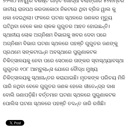
୭୨୩୦ ନମ୍ୱର ବିଶିଷ୍ଟ ଗାଡ଼ିଟି ଖୋର୍ଦ୍ଧା ବଲାଙ୍ଗୀର ୫୭ନମ୍ବର
ଜାତୀୟ ରାଜପଥ କରଡାକୋଠା ନିକଟରେ ଥିବା ବ୍ରିଜ ୱାଲ କୁ
ଧକା ଦେଇଥିଲା। ଫଳରେ ଘଟଣା ସ୍ଥଳରେ ଜଣକର ମୃତ୍ୟୁ
ଘଟିଥିବା ବେଳେ କାର ଚାଳକ ଗୁରୁତର ଆହତ ହୋଇଛନ୍ତି।
ସ୍ଥାନୀୟ ଲୋକ ଅଗ୍ନିଶମ ବିଭାଗକୁ ଖବର ଦେବା ପରେ
ଅଗ୍ନିଶମ ବିଭାଗ ଘଟଣା ସ୍ଥଳରେ ପହଞ୍ଚି ଗୁରୁତର ଜଣଙ୍କୁ
ପ୍ରଥମେ ସଙ୍କଟାପନ୍ନ ଅବସ୍ଥାରେ ପୁରୁଣାକଟକ
ଚିକିତ୍ସାଳୟକୁ ନେବା ପରେ ସେଠାରେ ତାଙ୍କର ସ୍ବାସ୍ଥ୍ୟାବସ୍ଥା
ଗୁରୁତର ୧୦୮ ଆମ୍ବୁଲାନ୍ସ ଯୋଗେ ବୌଦ୍ଧ ମୁଖ୍ୟ
ଚିକିତ୍ସାଳୟକୁ ସ୍ଥାନାନ୍ତର କରାଯାଇଛି। ମୃତକଙ୍କ ପରିଚୟ ମିଳି
ପାରି ନଥିବା ବେଳେ ଗୁରୁତର ଜଣକ ହେଲେ ଜୀତେନ୍ଦ୍ର ଦାଶ
ବୋଲି ଜଣାପଡ଼ିଛି। ବର୍ତ୍ତମାନ ଘଟଣା ସ୍ଥଳରେ ପୁରୁଣାକଟକ
ପୋଲିସ ଘଟଣା ସ୍ଥଳରେ ପହଞ୍ଚି ତଦନ୍ତ ଜାରି ରଖିଛି।