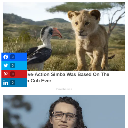
0
0
0
0