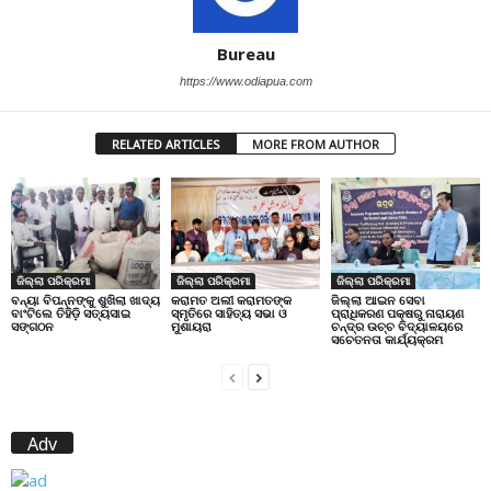
Bureau
https://www.odiapua.com
RELATED ARTICLES
MORE FROM AUTHOR
ଜିଲ୍ଲା ପରିକ୍ରମା
ଜିଲ୍ଲା ପରିକ୍ରମା
ଜିଲ୍ଲା ପରିକ୍ରମା
ବନ୍ୟା ବିପନ୍ନଙ୍କୁ ଶୁଖିଲା ଖାଦ୍ୟ
କରାମତ ଅଲୀ କରାମତଙ୍କ
ଜିଲ୍ଲା ଆଇନ ସେବା
ବାଂଟିଲେ ତିହିଡି଼ ସତ୍ୟସାଇ
ସ୍ମୃତିରେ ସାହିତ୍ୟ ସଭା ଓ
ପ୍ରାଧିକରଣ ପକ୍ଷରୁ ନାରାୟଣ
ସଙ୍ଗଠନ
ମୁଶାୟରା
ଚନ୍ଦ୍ର ଉଚ୍ଚ ବିଦ୍ୟାଳୟରେ
ସଚେତନତା କାର୍ଯ୍ୟକ୍ରମ
Adv