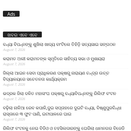
Ads
ଖବର ଏବେ ଏବେ
ବନ୍ୟା ବିପନ୍ନଙ୍କୁ ଶୁଖିଲା ଖାଦ୍ୟ ବାଂଟିଲେ ତିହିଡି଼ ସତ୍ୟସାଇ ସଙ୍ଗଠନ
August 7, 2026
କରାମତ ଅଲୀ କରାମତଙ୍କ ସ୍ମୃତିରେ ସାହିତ୍ୟ ସଭା ଓ ମୁଶାୟରା
August 7, 2026
ଜିଲ୍ଲା ଆଇନ ସେବା ପ୍ରାଧିକରଣ ପକ୍ଷରୁ ନାରାୟଣ ଚନ୍ଦ୍ର ଉଚ୍ଚ
ବିଦ୍ୟାଳୟରେ ସଚେତନତା କାର୍ଯ୍ୟକ୍ରମ
August 7, 2026
ଭଦ୍ରକ ଜିଲା ଦଳିତ ମହାସଂଘ ପକ୍ଷରୁ ବନ୍ୟାବିପନ୍ନଙ୍କୁ ରିଲିଫ ବଂଟନ
August 7, 2026
ବଢ଼ିଲା ନାଳିଆ ରେବ କପାଳି,ଦୁଇ ସପ୍ତାହରେ ଦୁଇଟି ବନ୍ୟା, ବିଷ୍ଣୁପୁରବିନ୍ଧା
ରାସ୍ତାରେ ୩ ଫୁଟ ପାଣି, ଇଟାପାଳରେ ଘାଇ
August 7, 2026
ରିଲିଫ ବଂଟନକୁ ନେଇ ବିଡିଓ ଓ ତହସିଲଦାରଙ୍କୁ ଘେରିଲା ଧାମନଗର ବିଜେଡି